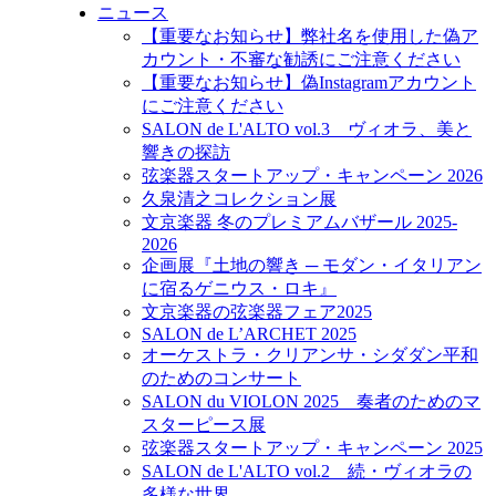
ニュース
【重要なお知らせ】弊社名を使用した偽ア
カウント・不審な勧誘にご注意ください
【重要なお知らせ】偽Instagramアカウント
にご注意ください
SALON de L'ALTO vol.3 ヴィオラ、美と
響きの探訪
弦楽器スタートアップ・キャンペーン 2026
久泉清之コレクション展
文京楽器 冬のプレミアムバザール 2025-
2026
企画展『土地の響き ─ モダン・イタリアン
に宿るゲニウス・ロキ』
文京楽器の弦楽器フェア2025
SALON de L’ARCHET 2025
オーケストラ・クリアンサ・シダダン平和
のためのコンサート
SALON du VIOLON 2025 奏者のためのマ
スターピース展
弦楽器スタートアップ・キャンペーン 2025
SALON de L'ALTO vol.2 続・ヴィオラの
多様な世界