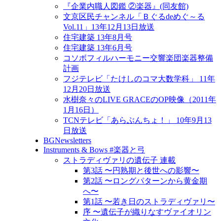
『企業内職人図鑑 ②楽器』(同友館)
文京区民チャンネル「Ｂぐるdeめぐ～る
Vol.11」13年12月13日放送
住宅建築 13年8月号
住宅建築 13年6月号
コソボフィルハーモニー交響楽団楽器整備
計画
フジテレビ「たけしのコマ大数学科」 11年
12月20日放送
水樹奈々のLIVE GRACEのOP映像（2011年
1月16日）
TCNテレビ「あらぶんちょ！」 10年9月13
日放送
BGNewsletters
Instruments & Bows #楽器と弓
ストラディヴァリの遺伝子 連載
第3話 〜円熟期と後世への影響〜
第2話 〜ロングパターンから黄金期
へ〜
第1話 〜若き日のストラディヴァリ〜
序 〜遺伝子が織りなすヴァイオリン