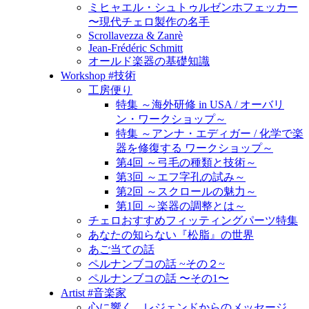
ミヒャエル・シュトゥルゼンホフェッカー
〜現代チェロ製作の名手
Scrollavezza & Zanrè
Jean-Frédéric Schmitt
オールド楽器の基礎知識
Workshop #技術
工房便り
特集 ～海外研修 in USA / オーバリ
ン・ワークショップ～
特集 ～アンナ・エディガー / 化学で楽
器を修復する ワークショップ～
第4回 ～弓毛の種類と技術～
第3回 ～エフ字孔の試み～
第2回 ～スクロールの魅力～
第1回 ～楽器の調整とは～
チェロおすすめフィッティングパーツ特集
あなたの知らない『松脂』の世界
あご当ての話
ペルナンブコの話 ~その２~
ペルナンブコの話 〜その1〜
Artist #音楽家
心に響く、レジェンドからのメッセージ