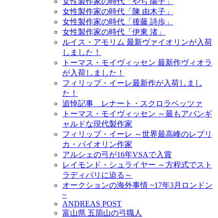
女性製作家の時代「やち 陽子」
女性製作家の時代「陳 由木子」
女性製作家の時代「後藤 詩歩」
女性製作家の時代「伊東 渚」
ルイス・アモリム 最新ヴァイオリンが入荷
しました！
トーマス・モイヴィッセン 最新作ヴィオラ
が入荷しました！
フィリップ・イーレ最新作が入荷しまし
た！
追悼記事 レナート・スクロラベッツァ
トーマス・モイヴィッセン ～最もアバンギ
ャルドな現代製作家
フィリップ・イーレ ～世界最高峰のレプリ
カ・バイオリン作家
アルシェの弓が16年VSAで入賞
レイモンド・シュライヤー ～方程式でスト
ラディバリに迫る～
オークションの海外事情 ~17年3月ロンドン
~
ANDREAS POST
富山県 五箇山の弓職人