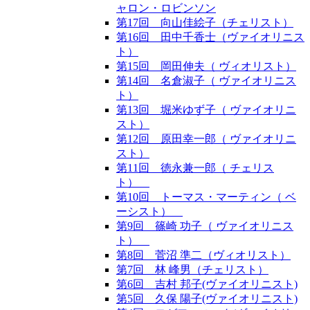
ャロン・ロビンソン
第17回 向山佳絵子（チェリスト）
第16回 田中千香士（ヴァイオリニス
ト）
第15回 岡田伸夫（ ヴィオリスト）
第14回 名倉淑子（ ヴァイオリニス
ト）
第13回 堀米ゆず子（ ヴァイオリニ
スト）
第12回 原田幸一郎（ ヴァイオリニ
スト）
第11回 徳永兼一郎（ チェリス
ト）
第10回 トーマス・マーティン（ ベ
ーシスト）
第9回 篠崎 功子（ ヴァイオリニス
ト）
第8回 菅沼 準二（ヴィオリスト）
第7回 林 峰男（チェリスト）
第6回 吉村 邦子(ヴァイオリニスト)
第5回 久保 陽子(ヴァイオリニスト)