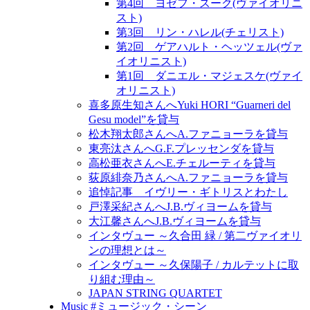
第4回 ヨゼフ・スーク(ヴァイオリニ
スト)
第3回 リン・ハレル(チェリスト)
第2回 ゲアハルト・ヘッツェル(ヴァ
イオリニスト)
第1回 ダニエル・マジェスケ(ヴァイ
オリニスト)
喜多原生知さんへYuki HORI “Guarneri del
Gesu model”を貸与
松木翔太郎さんへA.ファニョーラを貸与
東亮汰さんへG.F.プレッセンダを貸与
高松亜衣さんへE.チェルーティを貸与
荻原緋奈乃さんへA.ファニョーラを貸与
追悼記事 イヴリー・ギトリスとわたし
戸澤采紀さんへJ.B.ヴィヨームを貸与
大江馨さんへJ.B.ヴィヨームを貸与
インタヴュー ～久合田 緑 / 第二ヴァイオリ
ンの理想とは～
インタヴュー ～久保陽子 / カルテットに取
り組む理由～
JAPAN STRING QUARTET
Music #ミュージック・シーン