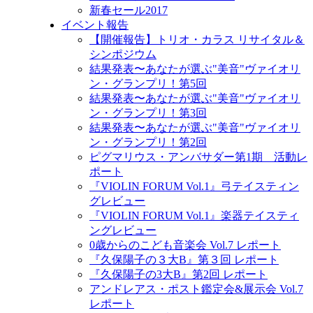
新春セール2017
イベント報告
【開催報告】トリオ・カラス リサイタル＆
シンポジウム
結果発表〜あなたが選ぶ"美音"ヴァイオリ
ン・グランプリ！第5回
結果発表〜あなたが選ぶ"美音"ヴァイオリ
ン・グランプリ！第3回
結果発表〜あなたが選ぶ"美音"ヴァイオリ
ン・グランプリ！第2回
ピグマリウス・アンバサダー第1期 活動レ
ポート
『VIOLIN FORUM Vol.1』弓テイスティン
グレビュー
『VIOLIN FORUM Vol.1』楽器テイスティ
ングレビュー
0歳からのこども音楽会 Vol.7 レポート
『久保陽子の３大B』第３回 レポート
『久保陽子の3大B』第2回 レポート
アンドレアス・ポスト鑑定会&展示会 Vol.7
レポート