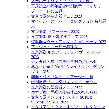
スーパーモダン・ヴァイオリン展
工房設立10周年記念特別展示「フィリッ
プ・イーレの世界」
文京楽器の弦楽器フェア2023
マイケル・ズーバー・コレクション 特別展
示
文京楽器 サマーセール2023
文京楽器 夏の弦楽器フェア 2023
弦楽器スタートアップ・キャンペーン 2023
アルシェ・ユーザー感謝祭
文京楽器 冬のプレミアムバザール 2022-
2023
カナダ産・馬毛の提供再開のおしらせ
あなたが選ぶ"美音"ヴァイオリン・グラン
プリ！第5回
楽器と弓の『音のマリアージュ』展
特別展示『20世紀のフレンチ・ボウ』
文京楽器の弦楽器フェア2022
カナダ産・馬毛の提供休止のおしらせ
文京楽器オンライン ストア SUPER
SUMMER SALE 2022
イタリアン・ヴァイオリン・コレクション