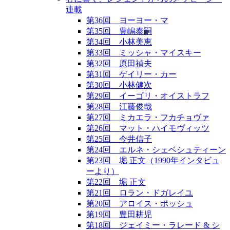
連載
第36回 ヨーヨー・マ
第35回 豊嶋泰嗣
第34回 小林美恵
第33回 ミッシャ・マイスキー
第32回 原田禎夫
第31回 ゲイリー・カー
第30回 小林健次
第29回 イーゴリ・オイストラフ
第28回 江藤俊哉
第27回 ミカエラ・フカチョヴァ
第26回 マット・ハイモヴィッツ
第25回 今井信子
第24回 エルネ・シェベシュティーン
第23回 堀 正文（1990年インタビュ
ーより）
第22回 堀 正文
第21回 ロラン・ドガレイユ
第20回 アロイス・ポッシュ
第19回 豊田耕児
第18回 ジェイミー・ラレード & シ