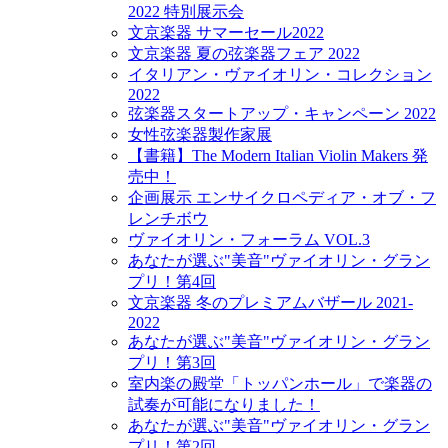
2022 特別展示会
文京楽器 サマーセール2022
文京楽器 夏の弦楽器フェア 2022
イタリアン・ヴァイオリン・コレクション
2022
弦楽器スタートアップ・キャンペーン 2022
女性弦楽器製作家展
【書籍】The Modern Italian Violin Makers 発
売中！
企画展示 エンサイクロペディア・オブ・フ
レンチボウ
ヴァイオリン・フォーラム VOL.3
あなたが選ぶ"美音"ヴァイオリン・グラン
プリ！第4回
文京楽器 冬のプレミアムバザール 2021-
2022
あなたが選ぶ"美音"ヴァイオリン・グラン
プリ！第3回
室内楽の殿堂「トッパンホール」で楽器の
試奏が可能になりました！
あなたが選ぶ"美音"ヴァイオリン・グラン
プリ！第2回