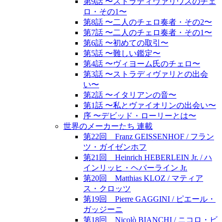
第9話 〜ストラディヴァリウスのチェ
ロ・その1〜
第8話 〜二人のチェロ奏者・その2〜
第7話 〜二人のチェロ奏者・その1〜
第6話 〜初めての取引〜
第5話 〜難しい鑑定〜
第4話 〜ヴィヨーム氏のチェロ〜
第3話 〜ストラディヴァリとの出会
い〜
第2話 〜イタリアンの音〜
第1話 〜私とヴァイオリンの出会い〜
序 〜デビッド・ローリーとは〜
世界のメーカーたち 連載
第22回 Franz GEISSENHOF / フラン
ツ・ガイゼンホフ
第21回 Heinrich HEBERLEIN Jr. / ハ
インリッヒ・ヘバーライン Jr.
第20回 Matthias KLOZ / マティア
ス・クロッツ
第19回 Pierre GAGGINI / ピエール・
ガッジーニ
第18回 Nicolò BIANCHI / ニコロ・ビ