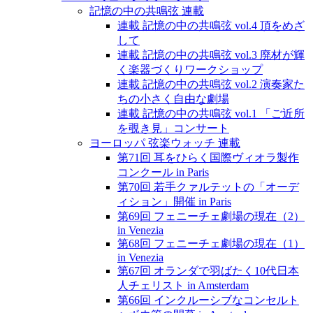
記憶の中の共鳴弦 連載
連載 記憶の中の共鳴弦 vol.4 頂をめざ
して
連載 記憶の中の共鳴弦 vol.3 廃材が輝
く楽器づくりワークショップ
連載 記憶の中の共鳴弦 vol.2 演奏家た
ちの小さく自由な劇場
連載 記憶の中の共鳴弦 vol.1 「ご近所
を覗き見」コンサート
ヨーロッパ 弦楽ウォッチ 連載
第71回 耳をひらく国際ヴィオラ製作
コンクール in Paris
第70回 若手クァルテットの「オーデ
ィション」開催 in Paris
第69回 フェニーチェ劇場の現在（2）
in Venezia
第68回 フェニーチェ劇場の現在（1）
in Venezia
第67回 オランダで羽ばたく10代日本
人チェリスト in Amsterdam
第66回 インクルーシブなコンセルト