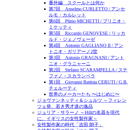
番外編 スクールとは何か
第7回 Anselmo CURLETTO / アンセ
ルモ・カルレット
第6回 Plinio MICHETTI / プリニオ・
ミケッティ
第5回 Riccardo GENOVESE / リッカ
ルド・ジェノヴェーゼ
第4回 Antonio GAGLIANO II / アン
トニオ・ガリアーノ2世
第3回 Antonio GRAGNANI / アント
ニオ・グラニャーニ
第2回 Stefano SCARAMPELLA / ステ
ファノ・スカランペラ
第1回 Giovanni Battista CERUTI / G.B.
チェルーティ
世界のメーカーたち 〜はじめに〜
ジョヴァンネッティ＆シュルツ ～フィレン
ツェ発、若き秀才達の逸品
ジュリア・サラーノ ～Hillの名器を現代
に。イギリスの女性製作家～
女性製作家の時代「吉田 朗子」