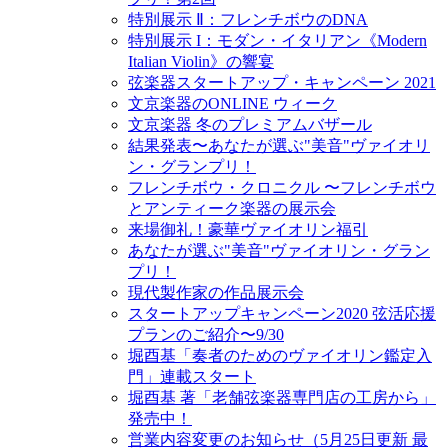
特別展示 Ⅱ：フレンチボウのDNA
特別展示 I：モダン・イタリアン《Modern
Italian Violin》の響宴
弦楽器スタートアップ・キャンペーン 2021
文京楽器のONLINE ウィーク
文京楽器 冬のプレミアムバザール
結果発表〜あなたが選ぶ"美音"ヴァイオリ
ン・グランプリ！
フレンチボウ・クロニクル 〜フレンチボウ
とアンティーク楽器の展示会
来場御礼！豪華ヴァイオリン福引
あなたが選ぶ"美音"ヴァイオリン・グラン
プリ！
現代製作家の作品展示会
スタートアップキャンペーン2020 弦活応援
プランのご紹介〜9/30
堀酉基「奏者のためのヴァイオリン鑑定入
門」連載スタート
堀酉基 著「老舗弦楽器専門店の工房から」
発売中！
営業内容変更のお知らせ（5月25日更新 最