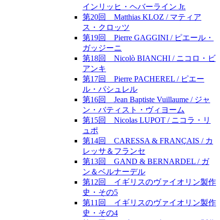
インリッヒ・ヘバーライン Jr.
第20回 Matthias KLOZ / マティア
ス・クロッツ
第19回 Pierre GAGGINI / ピエール・
ガッジーニ
第18回 Nicolò BIANCHI / ニコロ・ビ
アンキ
第17回 Pierre PACHEREL / ピエー
ル・パシュレル
第16回 Jean Baptiste Vuillaume / ジャ
ン・バティスト・ヴィヨーム
第15回 Nicolas LUPOT / ニコラ・リ
ュポ
第14回 CARESSA & FRANÇAIS / カ
レッサ＆フランセ
第13回 GAND & BERNARDEL / ガ
ン＆ベルナーデル
第12回 イギリスのヴァイオリン製作
史・その5
第11回 イギリスのヴァイオリン製作
史・その4