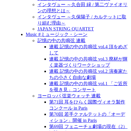
インタヴュー ～久合田 緑 / 第二ヴァイオリ
ンの理想とは～
インタヴュー ～久保陽子 / カルテットに取
り組む理由～
JAPAN STRING QUARTET
Music #ミュージック・シーン
記憶の中の共鳴弦 連載
連載 記憶の中の共鳴弦 vol.4 頂をめざ
して
連載 記憶の中の共鳴弦 vol.3 廃材が輝
く楽器づくりワークショップ
連載 記憶の中の共鳴弦 vol.2 演奏家た
ちの小さく自由な劇場
連載 記憶の中の共鳴弦 vol.1 「ご近所
を覗き見」コンサート
ヨーロッパ 弦楽ウォッチ 連載
第71回 耳をひらく国際ヴィオラ製作
コンクール in Paris
第70回 若手クァルテットの「オーデ
ィション」開催 in Paris
第69回 フェニーチェ劇場の現在（2）