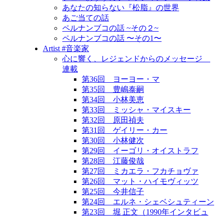
あなたの知らない『松脂』の世界
あご当ての話
ペルナンブコの話 ~その２~
ペルナンブコの話 〜その1〜
Artist #音楽家
心に響く、レジェンドからのメッセージ
連載
第36回 ヨーヨー・マ
第35回 豊嶋泰嗣
第34回 小林美恵
第33回 ミッシャ・マイスキー
第32回 原田禎夫
第31回 ゲイリー・カー
第30回 小林健次
第29回 イーゴリ・オイストラフ
第28回 江藤俊哉
第27回 ミカエラ・フカチョヴァ
第26回 マット・ハイモヴィッツ
第25回 今井信子
第24回 エルネ・シェベシュティーン
第23回 堀 正文（1990年インタビュ