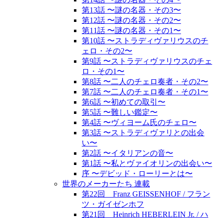
第13話 〜謎の名器・その3〜
第12話 〜謎の名器・その2〜
第11話 〜謎の名器・その1〜
第10話 〜ストラディヴァリウスのチ
ェロ・その2〜
第9話 〜ストラディヴァリウスのチェ
ロ・その1〜
第8話 〜二人のチェロ奏者・その2〜
第7話 〜二人のチェロ奏者・その1〜
第6話 〜初めての取引〜
第5話 〜難しい鑑定〜
第4話 〜ヴィヨーム氏のチェロ〜
第3話 〜ストラディヴァリとの出会
い〜
第2話 〜イタリアンの音〜
第1話 〜私とヴァイオリンの出会い〜
序 〜デビッド・ローリーとは〜
世界のメーカーたち 連載
第22回 Franz GEISSENHOF / フラン
ツ・ガイゼンホフ
第21回 Heinrich HEBERLEIN Jr. / ハ