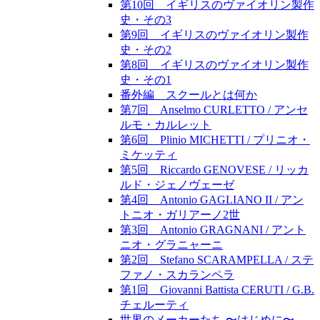
第10回 イギリスのヴァイオリン製作
史・その3
第9回 イギリスのヴァイオリン製作
史・その2
第8回 イギリスのヴァイオリン製作
史・その1
番外編 スクールとは何か
第7回 Anselmo CURLETTO / アンセ
ルモ・カルレット
第6回 Plinio MICHETTI / プリニオ・
ミケッティ
第5回 Riccardo GENOVESE / リッカ
ルド・ジェノヴェーゼ
第4回 Antonio GAGLIANO II / アン
トニオ・ガリアーノ2世
第3回 Antonio GRAGNANI / アント
ニオ・グラニャーニ
第2回 Stefano SCARAMPELLA / ステ
ファノ・スカランペラ
第1回 Giovanni Battista CERUTI / G.B.
チェルーティ
世界のメーカーたち 〜はじめに〜