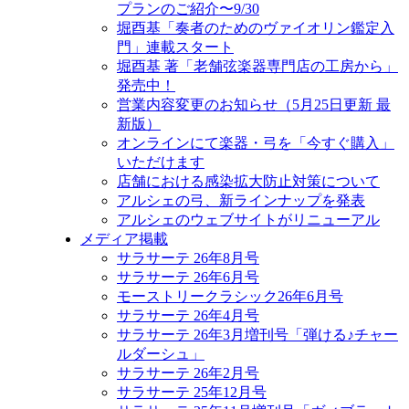
プランのご紹介〜9/30
堀酉基「奏者のためのヴァイオリン鑑定入
門」連載スタート
堀酉基 著「老舗弦楽器専門店の工房から」
発売中！
営業内容変更のお知らせ（5月25日更新 最
新版）
オンラインにて楽器・弓を「今すぐ購入」
いただけます
店舗における感染拡大防止対策について
アルシェの弓、新ラインナップを発表
アルシェのウェブサイトがリニューアル
メディア掲載
サラサーテ 26年8月号
サラサーテ 26年6月号
モーストリークラシック26年6月号
サラサーテ 26年4月号
サラサーテ 26年3月増刊号「弾ける♪チャー
ルダーシュ」
サラサーテ 26年2月号
サラサーテ 25年12月号