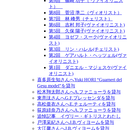
第9回 篠崎 功子（ ヴァイオリニス
ト）
第8回 菅沼 準二（ヴィオリスト）
第7回 林 峰男（チェリスト）
第6回 吉村 邦子(ヴァイオリニスト)
第5回 久保 陽子(ヴァイオリニスト)
第4回 ヨゼフ・スーク(ヴァイオリニ
スト)
第3回 リン・ハレル(チェリスト)
第2回 ゲアハルト・ヘッツェル(ヴァ
イオリニスト)
第1回 ダニエル・マジェスケ(ヴァイ
オリニスト)
喜多原生知さんへYuki HORI “Guarneri del
Gesu model”を貸与
松木翔太郎さんへA.ファニョーラを貸与
東亮汰さんへG.F.プレッセンダを貸与
高松亜衣さんへE.チェルーティを貸与
荻原緋奈乃さんへA.ファニョーラを貸与
追悼記事 イヴリー・ギトリスとわたし
戸澤采紀さんへJ.B.ヴィヨームを貸与
大江馨さんへJ.B.ヴィヨームを貸与