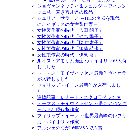
ジョヴァンネッティ＆シュルツ ～フィレン
ツェ発、若き秀才達の逸品
ジュリア・サラーノ ～Hillの名器を現代
に。イギリスの女性製作家～
女性製作家の時代「吉田 朗子」
女性製作家の時代「やち 陽子」
女性製作家の時代「陳 由木子」
女性製作家の時代「後藤 詩歩」
女性製作家の時代「伊東 渚」
ルイス・アモリム 最新ヴァイオリンが入荷
しました！
トーマス・モイヴィッセン 最新作ヴィオラ
が入荷しました！
フィリップ・イーレ最新作が入荷しまし
た！
追悼記事 レナート・スクロラベッツァ
トーマス・モイヴィッセン ～最もアバンギ
ャルドな現代製作家
フィリップ・イーレ ～世界最高峰のレプリ
カ・バイオリン作家
アルシェの弓が16年VSAで入賞