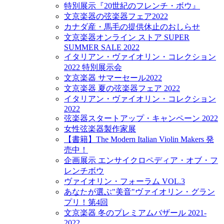
特別展示『20世紀のフレンチ・ボウ』
文京楽器の弦楽器フェア2022
カナダ産・馬毛の提供休止のおしらせ
文京楽器オンライン ストア SUPER
SUMMER SALE 2022
イタリアン・ヴァイオリン・コレクション
2022 特別展示会
文京楽器 サマーセール2022
文京楽器 夏の弦楽器フェア 2022
イタリアン・ヴァイオリン・コレクション
2022
弦楽器スタートアップ・キャンペーン 2022
女性弦楽器製作家展
【書籍】The Modern Italian Violin Makers 発
売中！
企画展示 エンサイクロペディア・オブ・フ
レンチボウ
ヴァイオリン・フォーラム VOL.3
あなたが選ぶ"美音"ヴァイオリン・グラン
プリ！第4回
文京楽器 冬のプレミアムバザール 2021-
2022