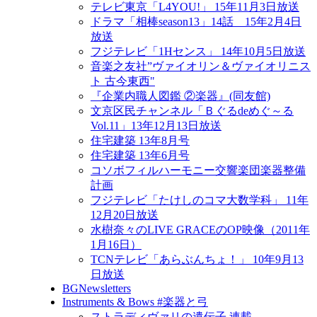
テレビ東京「L4YOU!」 15年11月3日放送
ドラマ「相棒season13」14話 15年2月4日
放送
フジテレビ「1Hセンス」 14年10月5日放送
音楽之友社”ヴァイオリン＆ヴァイオリニス
ト 古今東西"
『企業内職人図鑑 ②楽器』(同友館)
文京区民チャンネル「Ｂぐるdeめぐ～る
Vol.11」13年12月13日放送
住宅建築 13年8月号
住宅建築 13年6月号
コソボフィルハーモニー交響楽団楽器整備
計画
フジテレビ「たけしのコマ大数学科」 11年
12月20日放送
水樹奈々のLIVE GRACEのOP映像（2011年
1月16日）
TCNテレビ「あらぶんちょ！」 10年9月13
日放送
BGNewsletters
Instruments & Bows #楽器と弓
ストラディヴァリの遺伝子 連載