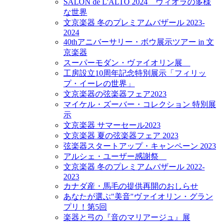
SALON de L'ALTO 2024 ヴィオラの多様
な世界
文京楽器 冬のプレミアムバザール 2023-
2024
40thアニバーサリー・ボウ展示ツアー in 文
京楽器
スーパーモダン・ヴァイオリン展
工房設立10周年記念特別展示「フィリッ
プ・イーレの世界」
文京楽器の弦楽器フェア2023
マイケル・ズーバー・コレクション 特別展
示
文京楽器 サマーセール2023
文京楽器 夏の弦楽器フェア 2023
弦楽器スタートアップ・キャンペーン 2023
アルシェ・ユーザー感謝祭
文京楽器 冬のプレミアムバザール 2022-
2023
カナダ産・馬毛の提供再開のおしらせ
あなたが選ぶ"美音"ヴァイオリン・グラン
プリ！第5回
楽器と弓の『音のマリアージュ』展