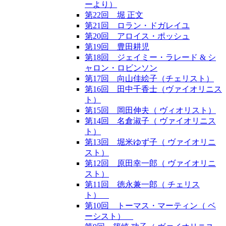
ーより）
第22回 堀 正文
第21回 ロラン・ドガレイユ
第20回 アロイス・ポッシュ
第19回 豊田耕児
第18回 ジェイミー・ラレード & シ
ャロン・ロビンソン
第17回 向山佳絵子（チェリスト）
第16回 田中千香士（ヴァイオリニス
ト）
第15回 岡田伸夫（ ヴィオリスト）
第14回 名倉淑子（ ヴァイオリニス
ト）
第13回 堀米ゆず子（ ヴァイオリニ
スト）
第12回 原田幸一郎（ ヴァイオリニ
スト）
第11回 徳永兼一郎（ チェリス
ト）
第10回 トーマス・マーティン（ ベ
ーシスト）