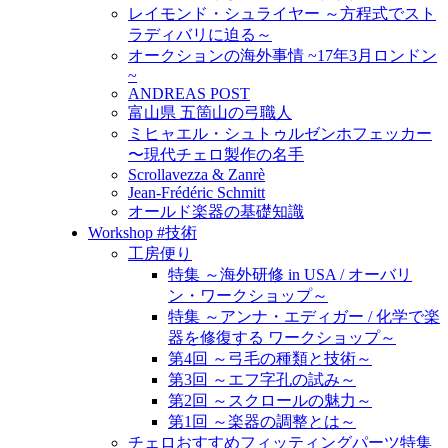
レイモンド・シュライヤー ～方程式でスト
ラディバリに迫る～
オークションの海外事情 ~17年3月ロンドン
~
ANDREAS POST
富山県 五箇山の弓職人
ミヒャエル・シュトゥルゼンホフェッカー
〜現代チェロ製作の名手
Scrollavezza & Zanrè
Jean-Frédéric Schmitt
オールド楽器の基礎知識
Workshop #技術
工房便り
特集 ～海外研修 in USA / オーバリ
ン・ワークショップ～
特集 ～アンナ・エディガー / 化学で楽
器を修復する ワークショップ～
第4回 ～弓毛の種類と技術～
第3回 ～エフ字孔の試み～
第2回 ～スクロールの魅力～
第1回 ～楽器の調整とは～
チェロおすすめフィッティングパーツ特集