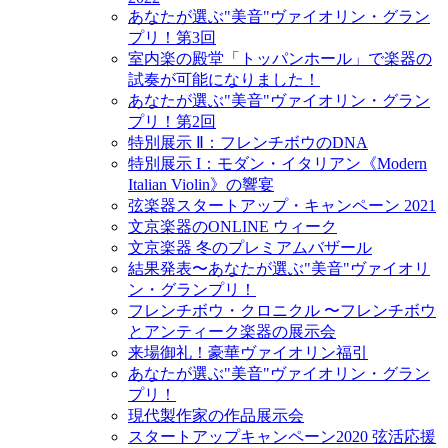
あなたが選ぶ"美音"ヴァイオリン・グラン
プリ！第3回
室内楽の殿堂「トッパンホール」で楽器の
試奏が可能になりました！
あなたが選ぶ"美音"ヴァイオリン・グラン
プリ！第2回
特別展示 Ⅱ：フレンチボウのDNA
特別展示 I：モダン・イタリアン《Modern
Italian Violin》の響宴
弦楽器スタートアップ・キャンペーン 2021
文京楽器のONLINE ウィーク
文京楽器 冬のプレミアムバザール
結果発表〜あなたが選ぶ"美音"ヴァイオリ
ン・グランプリ！
フレンチボウ・クロニクル 〜フレンチボウ
とアンティーク楽器の展示会
来場御礼！豪華ヴァイオリン福引
あなたが選ぶ"美音"ヴァイオリン・グラン
プリ！
現代製作家の作品展示会
スタートアップキャンペーン2020 弦活応援