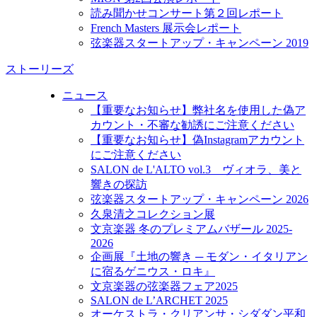
読み聞かせコンサート第２回レポート
French Masters 展示会レポート
弦楽器スタートアップ・キャンペーン 2019
ストーリーズ
ニュース
【重要なお知らせ】弊社名を使用した偽ア
カウント・不審な勧誘にご注意ください
【重要なお知らせ】偽Instagramアカウント
にご注意ください
SALON de L'ALTO vol.3 ヴィオラ、美と
響きの探訪
弦楽器スタートアップ・キャンペーン 2026
久泉清之コレクション展
文京楽器 冬のプレミアムバザール 2025-
2026
企画展『土地の響き ─ モダン・イタリアン
に宿るゲニウス・ロキ』
文京楽器の弦楽器フェア2025
SALON de L’ARCHET 2025
オーケストラ・クリアンサ・シダダン平和