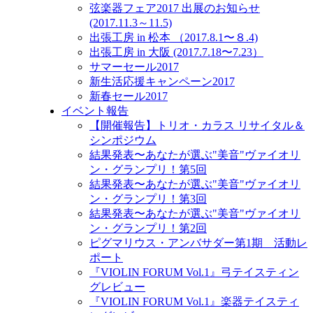
弦楽器フェア2017 出展のお知らせ
(2017.11.3～11.5)
出張工房 in 松本 （2017.8.1〜８.4)
出張工房 in 大阪 (2017.7.18〜7.23）
サマーセール2017
新生活応援キャンペーン2017
新春セール2017
イベント報告
【開催報告】トリオ・カラス リサイタル＆
シンポジウム
結果発表〜あなたが選ぶ"美音"ヴァイオリ
ン・グランプリ！第5回
結果発表〜あなたが選ぶ"美音"ヴァイオリ
ン・グランプリ！第3回
結果発表〜あなたが選ぶ"美音"ヴァイオリ
ン・グランプリ！第2回
ピグマリウス・アンバサダー第1期 活動レ
ポート
『VIOLIN FORUM Vol.1』弓テイスティン
グレビュー
『VIOLIN FORUM Vol.1』楽器テイスティ