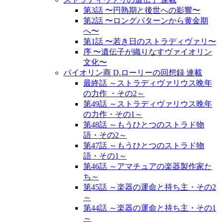
第3話 〜円熟期と後世への影響〜
第2話 〜ロングパターンから黄金期
へ〜
第1話 〜若き日のストラディヴァリ〜
序 〜遺伝子が織りなすヴァイオリン
文化〜
バイオリン商 D.ローリーの回想録 連載
最終話 ～ストラディヴァリウス晩年
の力作 ・その2～
第49話 ～ストラディヴァリウス晩年
の力作・その1～
第48話 ～もうひとつのストラド物
語・その2～
第47話 ～もうひとつのストラド物
語・その1～
第46話 ～アマチュアの楽器製作家た
ち～
第45話 ～楽器の運命と持ち主・その2
～
第44話 ～楽器の運命と持ち主・その1
～