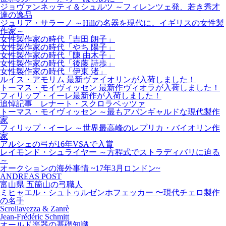
ジョヴァンネッティ＆シュルツ ～フィレンツェ発、若き秀才
達の逸品
ジュリア・サラーノ ～Hillの名器を現代に。イギリスの女性製
作家～
女性製作家の時代「吉田 朗子」
女性製作家の時代「やち 陽子」
女性製作家の時代「陳 由木子」
女性製作家の時代「後藤 詩歩」
女性製作家の時代「伊東 渚」
ルイス・アモリム 最新ヴァイオリンが入荷しました！
トーマス・モイヴィッセン 最新作ヴィオラが入荷しました！
フィリップ・イーレ最新作が入荷しました！
追悼記事 レナート・スクロラベッツァ
トーマス・モイヴィッセン ～最もアバンギャルドな現代製作
家
フィリップ・イーレ ～世界最高峰のレプリカ・バイオリン作
家
アルシェの弓が16年VSAで入賞
レイモンド・シュライヤー ～方程式でストラディバリに迫る
～
オークションの海外事情 ~17年3月ロンドン~
ANDREAS POST
富山県 五箇山の弓職人
ミヒャエル・シュトゥルゼンホフェッカー 〜現代チェロ製作
の名手
Scrollavezza & Zanrè
Jean-Frédéric Schmitt
オールド楽器の基礎知識