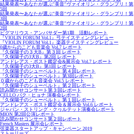
結果発表〜あなたが選ぶ"美音"ヴァイオリン・グランプリ！第
5回
結果発表〜あなたが選ぶ"美音"ヴァイオリン・グランプリ！第
3回
結果発表〜あなたが選ぶ"美音"ヴァイオリン・グランプリ！第
2回
ピグマリウス・アンバサダー第1期 活動レポート
『VIOLIN FORUM Vol.1』弓テイスティングレビュー
『VIOLIN FORUM Vol.1』楽器テイスティングレビュー
0歳からのこども音楽会 Vol.7 レポート
『久保陽子の３大B』第３回 レポート
『久保陽子の3大B』第2回 レポート
アンドレアス・ポスト鑑定会&展示会 Vol.7 レポート
『久保陽子の3大B』第1回 レポート
『久保陽子のシューベルト』第４回レポート
『久保陽子のシューベルト』第3回レポート
０歳からのこども音楽会 Vol.5 レポート
『久保陽子のシューベルト』第２回レポート
読み聞かせコンサート第３回レポート
CELLO パク・ヒョナ 演奏会レポート
『久保陽子のシューベルト』第１回レポート
アンドレアス・ポスト鑑定会＆展示会 Vol.6 レポート
ジャパン・ストリング・クヮルテット演奏会レポート
MION 第2回公演レポート
読み聞かせコンサート第２回レポート
French Masters 展示会レポート
弦楽器スタートアップ・キャンペーン 2019
ストーリーズ