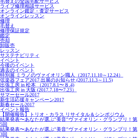
毛替えの全国宅配サービス
ライブ修理相談サービス
オンライン鑑定・査定サービス
オンラインレッスン
修理
毛替え
修理保証規定
鑑定
売却
卸販売
レッスン
サステナビリティ
イベント
今後のイベント
過去のイベント
特別展 ミラノのヴァイオリン職人（2017.11.10～12.24）
弦楽器フェア2017 出展のお知らせ (2017.11.3～11.5)
出張工房 in 松本 （2017.8.1〜８.4)
出張工房 in 大阪 (2017.7.18〜7.23）
サマーセール2017
新生活応援キャンペーン2017
新春セール2017
イベント報告
【開催報告】トリオ・カラス リサイタル＆シンポジウム
結果発表〜あなたが選ぶ"美音"ヴァイオリン・グランプリ！第
5回
結果発表〜あなたが選ぶ"美音"ヴァイオリン・グランプリ！第
3回