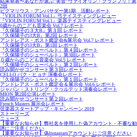
結果発表〜あなたが選ぶ"美音"ヴァイオリン・グランプリ！第
2回
ピグマリウス・アンバサダー第1期 活動レポート
『VIOLIN FORUM Vol.1』弓テイスティングレビュー
『VIOLIN FORUM Vol.1』楽器テイスティングレビュー
0歳からのこども音楽会 Vol.7 レポート
『久保陽子の３大B』第３回 レポート
『久保陽子の3大B』第2回 レポート
アンドレアス・ポスト鑑定会&展示会 Vol.7 レポート
『久保陽子の3大B』第1回 レポート
『久保陽子のシューベルト』第４回レポート
『久保陽子のシューベルト』第3回レポート
０歳からのこども音楽会 Vol.5 レポート
『久保陽子のシューベルト』第２回レポート
読み聞かせコンサート第３回レポート
CELLO パク・ヒョナ 演奏会レポート
『久保陽子のシューベルト』第１回レポート
アンドレアス・ポスト鑑定会＆展示会 Vol.6 レポート
ジャパン・ストリング・クヮルテット演奏会レポート
MION 第2回公演レポート
読み聞かせコンサート第２回レポート
French Masters 展示会レポート
弦楽器スタートアップ・キャンペーン 2019
ストーリーズ
ニュース
【重要なお知らせ】弊社名を使用した偽アカウント・不審な勧
誘にご注意ください
【重要なお知らせ】偽Instagramアカウントにご注意ください