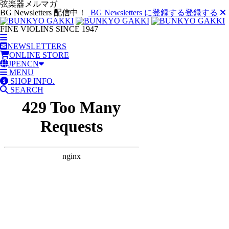
弦楽器メルマガ
BG Newsletters 配信中！
BG Newsletters に登録する
登録する
FINE VIOLINS SINCE 1947
NEWSLETTERS
ONLINE STORE
JP
EN
CN
MENU
SHOP INFO.
SEARCH