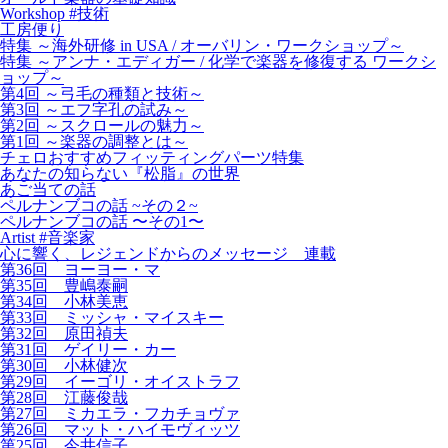
Workshop #技術
工房便り
特集 ～海外研修 in USA / オーバリン・ワークショップ～
特集 ～アンナ・エディガー / 化学で楽器を修復する ワークシ
ョップ～
第4回 ～弓毛の種類と技術～
第3回 ～エフ字孔の試み～
第2回 ～スクロールの魅力～
第1回 ～楽器の調整とは～
チェロおすすめフィッティングパーツ特集
あなたの知らない『松脂』の世界
あご当ての話
ペルナンブコの話 ~その２~
ペルナンブコの話 〜その1〜
Artist #音楽家
心に響く、レジェンドからのメッセージ 連載
第36回 ヨーヨー・マ
第35回 豊嶋泰嗣
第34回 小林美恵
第33回 ミッシャ・マイスキー
第32回 原田禎夫
第31回 ゲイリー・カー
第30回 小林健次
第29回 イーゴリ・オイストラフ
第28回 江藤俊哉
第27回 ミカエラ・フカチョヴァ
第26回 マット・ハイモヴィッツ
第25回 今井信子