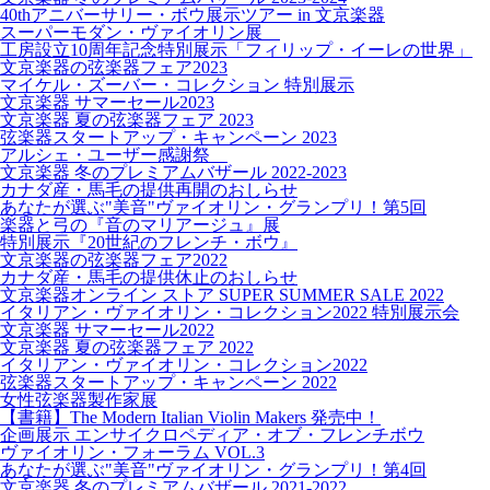
40thアニバーサリー・ボウ展示ツアー in 文京楽器
スーパーモダン・ヴァイオリン展
工房設立10周年記念特別展示「フィリップ・イーレの世界」
文京楽器の弦楽器フェア2023
マイケル・ズーバー・コレクション 特別展示
文京楽器 サマーセール2023
文京楽器 夏の弦楽器フェア 2023
弦楽器スタートアップ・キャンペーン 2023
アルシェ・ユーザー感謝祭
文京楽器 冬のプレミアムバザール 2022-2023
カナダ産・馬毛の提供再開のおしらせ
あなたが選ぶ"美音"ヴァイオリン・グランプリ！第5回
楽器と弓の『音のマリアージュ』展
特別展示『20世紀のフレンチ・ボウ』
文京楽器の弦楽器フェア2022
カナダ産・馬毛の提供休止のおしらせ
文京楽器オンライン ストア SUPER SUMMER SALE 2022
イタリアン・ヴァイオリン・コレクション2022 特別展示会
文京楽器 サマーセール2022
文京楽器 夏の弦楽器フェア 2022
イタリアン・ヴァイオリン・コレクション2022
弦楽器スタートアップ・キャンペーン 2022
女性弦楽器製作家展
【書籍】The Modern Italian Violin Makers 発売中！
企画展示 エンサイクロペディア・オブ・フレンチボウ
ヴァイオリン・フォーラム VOL.3
あなたが選ぶ"美音"ヴァイオリン・グランプリ！第4回
文京楽器 冬のプレミアムバザール 2021-2022