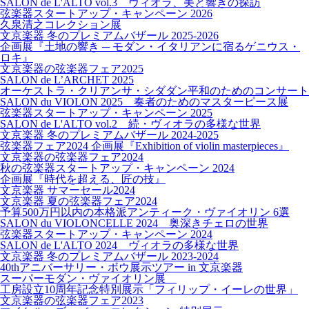
SALON de L'ALTO vol.3 ヴィオラ、美と響きの探訪
弦楽器スタートアップ・キャンペーン 2026
久泉清之コレクション展
文京楽器 冬のプレミアムバザール 2025-2026
企画展『土地の響き ─ モダン・イタリアンに宿るゲニウス・
ロキ』
文京楽器の弦楽器フェア2025
SALON de L’ARCHET 2025
オーケストラ・クリアンサ・シダダン平和のためのコンサート
SALON du VIOLON 2025 奏者のためのマスターピース展
弦楽器スタートアップ・キャンペーン 2025
SALON de L'ALTO vol.2 続・ヴィオラの多様な世界
文京楽器 冬のプレミアムバザール 2024-2025
弦楽器フェア2024 企画展『Exhibition of violin masterpieces』
文京楽器の弦楽器フェア2024
秋の弦楽器スタートアップ・キャンペーン 2024
企画展『時代を超える、匠の技』
文京楽器 サマーセール2024
文京楽器 夏の弦楽器フェア2024
予算500万円以内の本格派アンティーク・ヴァイオリン 6選
SALON du VIOLONCELLE 2024 奥深きチェロの世界
弦楽器スタートアップ・キャンペーン 2024
SALON de L'ALTO 2024 ヴィオラの多様な世界
文京楽器 冬のプレミアムバザール 2023-2024
40thアニバーサリー・ボウ展示ツアー in 文京楽器
スーパーモダン・ヴァイオリン展
工房設立10周年記念特別展示「フィリップ・イーレの世界」
文京楽器の弦楽器フェア2023