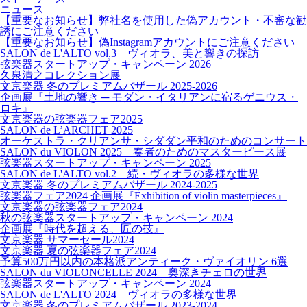
ニュース
【重要なお知らせ】弊社名を使用した偽アカウント・不審な勧
誘にご注意ください
【重要なお知らせ】偽Instagramアカウントにご注意ください
SALON de L'ALTO vol.3 ヴィオラ、美と響きの探訪
弦楽器スタートアップ・キャンペーン 2026
久泉清之コレクション展
文京楽器 冬のプレミアムバザール 2025-2026
企画展『土地の響き ─ モダン・イタリアンに宿るゲニウス・
ロキ』
文京楽器の弦楽器フェア2025
SALON de L’ARCHET 2025
オーケストラ・クリアンサ・シダダン平和のためのコンサート
SALON du VIOLON 2025 奏者のためのマスターピース展
弦楽器スタートアップ・キャンペーン 2025
SALON de L'ALTO vol.2 続・ヴィオラの多様な世界
文京楽器 冬のプレミアムバザール 2024-2025
弦楽器フェア2024 企画展『Exhibition of violin masterpieces』
文京楽器の弦楽器フェア2024
秋の弦楽器スタートアップ・キャンペーン 2024
企画展『時代を超える、匠の技』
文京楽器 サマーセール2024
文京楽器 夏の弦楽器フェア2024
予算500万円以内の本格派アンティーク・ヴァイオリン 6選
SALON du VIOLONCELLE 2024 奥深きチェロの世界
弦楽器スタートアップ・キャンペーン 2024
SALON de L'ALTO 2024 ヴィオラの多様な世界
文京楽器 冬のプレミアムバザール 2023-2024