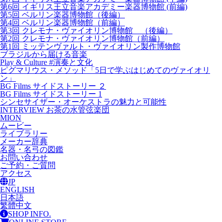
第6回 イギリス王立音楽アカデミー楽器博物館 (前編)
第5回 ベルリン楽器博物館（後編）
第4回 ベルリン楽器博物館（前編）
第3回 クレモナ・ヴァイオリン博物館 （後編）
第2回 クレモナ・ヴァイオリン博物館（前編）
第1回 ミッテンヴァルト・ヴァイオリン製作博物館
ブラジルから届ける音楽
Play & Culture #演奏と文化
ピグマリウス・メソッド「5日で学ぶはじめてのヴァイオリ
ン」
BG Films サイドストーリー ２
BG Films サイドストーリー 1
シンセサイザー・オーケストラの魅力と可能性
INTERVIEW お茶の水管弦楽団
MION
ムービー
ライブラリー
メーカー辞典
名器・名弓の図鑑
お問い合わせ
ご予約・ご質問
アクセス
JP
ENGLISH
日本語
繁體中文
SHOP INFO.