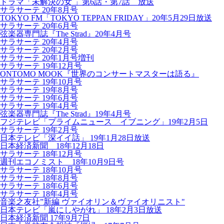
ドラマ「未解決の女 」第6話・第7話 放送
サラサーテ 20年8月号
TOKYO FM「TOKYO TEPPAN FRIDAY」20年5月29日放送
サラサーテ 20年6月号
弦楽器専門誌『The Strad』20年4月号
サラサーテ 20年4月号
サラサーテ 20年2月号
サラサーテ 20年1月号増刊
サラサーテ 19年12月号
ONTOMO MOOK『世界のコンサートマスターは語る』
サラサーテ 19年10月号
サラサーテ 19年8月号
サラサーテ 19年6月号
サラサーテ 19年4月号
弦楽器専門誌『The Strad』19年4月号
フジテレビ「プライムニュース イブニング」19年2月5日
サラサーテ 19年2月号
日本テレビ「深イイ話」 19年1月28日放送
日本経済新聞 18年12月18日
サラサーテ 18年12月号
週刊エコノミスト 18年10月9日号
サラサーテ 18年10月号
サラサーテ 18年8月号
サラサーテ 18年6月号
サラサーテ 18年4月号
音楽之友社”新編 ヴァイオリン＆ヴァイオリニスト"
日本テレビ「嵐にしやがれ」 18年2月3日放送
日本経済新聞 17年9月7日