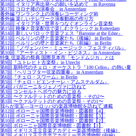
第18回 イタリア再出発への願いを込めて in Ravenna
第17回 コロナ後の演奏会 in Amsterdam
番外編 ワンランク上の演奏レコーディング術
番外編 楽しいテレワーク演奏動画の作り方
第16回 イタリア発・世界をつなぐオンライン音楽祭
第15回 映像と音楽配信で楽しむクラシック in Rotterdam
第14回 新しいバロック音楽フェス『Baroque at the Edge』
第13回 ベルリンの壁と音楽家たち《後編》 in Berlin
第12回 ベルリンの壁と音楽家たち《前編》 in Berlin
第11回『ノヴェンバー・ミュージック・フェスティバル』
第10回『アーティスト・イン・ビジネス』 in Amsterdam
特集 弦楽器の祭典 国際見本市「モンドムジカ」とは
第9回『ユトレヒト古楽祭』in Utrecht
第8回 新時代のチェロ・オーケストラ『100 Cellos』の熱い夏
第7回『ヘリコプター弦楽四重奏』 in Amsterdam
第6回『チェロ・スワーム』in Berlin
第5回『チェロ・ビエンナーレ・アムステルダム』
第4回 パガニーニをジェノヴァに訪ねて
第3回 コンセルトヘボウの魅力に迫る
第2回 〜クァルテットのための音楽祭 ・その2〜
第1回 〜クァルテットのための音楽祭・その1〜
我らが至宝―ヨーロッパの楽器博物館を訪ねて 連載
第12回 ボローニャ国際音楽博物館・図書館【4】
第11回 ボローニャ国際音楽博物館・図書館【3】
第10回 ボローニャ国際音楽博物館・図書館【2】
第9回 ボローニャ国際音楽博物館・図書館【1】
第8回 イギリス王立音楽アカデミー楽器博物館（後編）
第7回 イギリス王立音楽アカデミー楽器博物館 (中編)