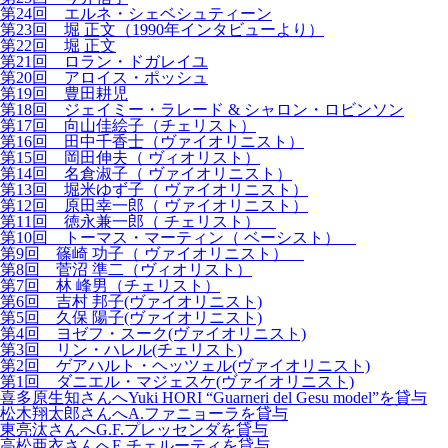
第24回 エルネ・シェベシュティーン
第23回 堀 正文（1990年インタビューより）
第22回 堀 正文
第21回 ロラン・ドガレイユ
第20回 アロイス・ポッシュ
第19回 豊田耕児
第18回 ジェイミー・ラレード & シャロン・ロビンソン
第17回 向山佳絵子（チェリスト）
第16回 田中千香士（ヴァイオリニスト）
第15回 岡田伸夫（ ヴィオリスト）
第14回 名倉淑子（ ヴァイオリニスト）
第13回 堀米ゆず子（ ヴァイオリニスト）
第12回 原田幸一郎（ ヴァイオリニスト）
第11回 徳永兼一郎（ チェリスト）
第10回 トーマス・マーティン（ ベーシスト）
第9回 篠崎 功子（ ヴァイオリニスト）
第8回 菅沼 準二（ヴィオリスト）
第7回 林 峰男（チェリスト）
第6回 吉村 邦子(ヴァイオリニスト)
第5回 久保 陽子(ヴァイオリニスト)
第4回 ヨゼフ・スーク(ヴァイオリニスト)
第3回 リン・ハレル(チェリスト)
第2回 ゲアハルト・ヘッツェル(ヴァイオリニスト)
第1回 ダニエル・マジェスケ(ヴァイオリニスト)
喜多原生知さんへYuki HORI “Guarneri del Gesu model”を貸与
松木翔太郎さんへA.ファニョーラを貸与
東亮汰さんへG.F.プレッセンダを貸与
高松亜衣さんへE.チェルーティを貸与