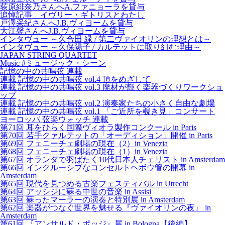
荻原緋奈乃さんへA.ファニョーラを貸与
追悼記事 イヴリー・ギトリスとわたし
戸澤采紀さんへJ.B.ヴィヨームを貸与
大江馨さんへJ.B.ヴィヨームを貸与
インタヴュー ～久合田 緑 / 第二ヴァイオリンの理想とは～
インタヴュー ～久保陽子 / カルテットに取り組む理由～
JAPAN STRING QUARTET
Music #ミュージック・シーン
記憶の中の共鳴弦 連載
連載 記憶の中の共鳴弦 vol.4 頂をめざして
連載 記憶の中の共鳴弦 vol.3 廃材が輝く楽器づくりワークショ
ップ
連載 記憶の中の共鳴弦 vol.2 演奏家たちの小さく自由な劇場
連載 記憶の中の共鳴弦 vol.1 「ご近所を覗き見」コンサート
ヨーロッパ 弦楽ウォッチ 連載
第71回 耳をひらく国際ヴィオラ製作コンクール in Paris
第70回 若手クァルテットの「オーディション」開催 in Paris
第69回 フェニーチェ劇場の現在（2）in Venezia
第68回 フェニーチェ劇場の現在（1）in Venezia
第67回 オランダで羽ばたく10代日本人チェリスト in Amsterdam
第66回 インクルーシブなコンセルトヘボウ管の開幕 in
Amsterdam
第65回 現代を見つめる古楽フェスティバル in Utrecht
第64回 アッシジに蘇る中世の音楽 in Assisi
第63回 蘇ったマーラーの演奏と特別展 in Amsterdam
第62回 楽器がつなぐ世界を魅せる『ヴァイオリンの夜』 in
Amsterdam
第61回 『アンサルド・ポッジ』展 in Bologna【後編】