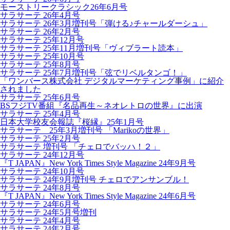
モーストリークラシック26年6月号
サラサーテ 26年4月号
サラサーテ 26年3月増刊号「弾ける♪チャールダーシュ」
サラサーテ 26年2月号
サラサーテ 25年12月号
サラサーテ 25年11月増刊号「ヴィブラート読本」
サラサーテ 25年10月号
サラサーテ 25年8月号
サラサーテ 25年7月増刊号「弦でリベルタンゴ！」
「ワンバース株式会社 デジタルマーケティング事例」に紹介
されました
サラサーテ 25年6月号
BSフジTV番組『名品再生～ネオレトロの世界』に出演
サラサーテ 25年4月号
日本大学校友会報誌『桜縁』25年1月号
サラサーテ 25年3月増刊号 「Marikoの世界」
サラサーテ 25年2月号
サラサーテ 増刊号 「チェロでバッハ！２」
サラサーテ 24年12月号
『T JAPAN』New York Times Style Magazine 24年9月号
サラサーテ 24年10月号
サラサーテ 24年9月増刊号 チェロでアンサンブル！
サラサーテ 24年8月号
『T JAPAN』New York Times Style Magazine 24年6月号
サラサーテ 24年6月号
サラサーテ 24年5月号増刊
サラサーテ 24年4月号
サラサーテ 24年2月号