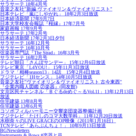
サラサーテ 18年4月号
音楽之友社”新編 ヴァイオリン＆ヴァイオリニスト"
日本テレビ「嵐にしやがれ」 18年2月3日放送
日本経済新聞 17年9月7日
日本大学校友会報誌『桜縁』17年7月号
家庭画報 17年9月号
サラサーテ 17年2月号
日本経済新聞 17年2月3日夕刊
サラサーテ 16年12月号
サラサーテ 16年10月号
弦楽器専門誌『The Strad』16年3月号
サラサーテ 16年2月号
テレビ朝日「さんぽサンデー」 15年12月6日放送
テレビ東京「L4YOU!」 15年11月3日放送
ドラマ「相棒season13」14話 15年2月4日放送
フジテレビ「1Hセンス」 14年10月5日放送
音楽之友社”ヴァイオリン＆ヴァイオリニスト 古今東西"
『企業内職人図鑑 ②楽器』(同友館)
文京区民チャンネル「Ｂぐるdeめぐ～るVol.11」13年12月13日
放送
住宅建築 13年8月号
住宅建築 13年6月号
コソボフィルハーモニー交響楽団楽器整備計画
フジテレビ「たけしのコマ大数学科」 11年12月20日放送
水樹奈々のLIVE GRACEのOP映像（2011年1月16日）
TCNテレビ「あらぶんちょ！」 10年9月13日放送
BGNewsletters
Instruments & Bows #楽器と弓