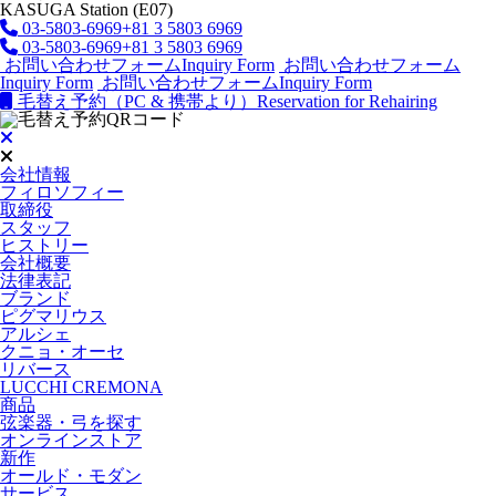
KASUGA Station (E07)
03-5803-6969
+81 3 5803 6969
03-5803-6969
+81 3 5803 6969
お問い合わせフォーム
Inquiry Form
お問い合わせフォーム
Inquiry Form
お問い合わせフォーム
Inquiry Form
毛替え予約（PC & 携帯より）
Reservation for Rehairing
会社情報
フィロソフィー
取締役
スタッフ
ヒストリー
会社概要
法律表記
ブランド
ピグマリウス
アルシェ
クニョ・オーセ
リバース
LUCCHI CREMONA
商品
弦楽器・弓を探す
オンラインストア
新作
オールド・モダン
サービス