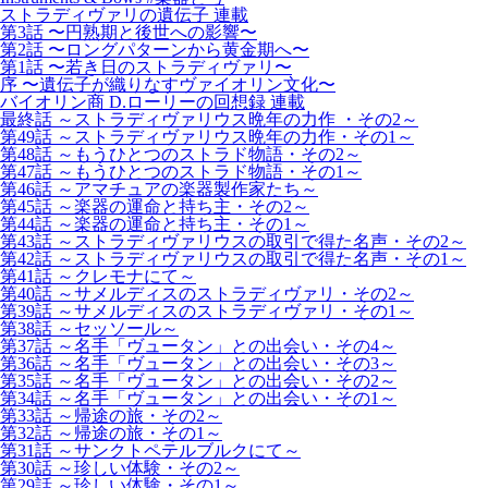
ストラディヴァリの遺伝子 連載
第3話 〜円熟期と後世への影響〜
第2話 〜ロングパターンから黄金期へ〜
第1話 〜若き日のストラディヴァリ〜
序 〜遺伝子が織りなすヴァイオリン文化〜
バイオリン商 D.ローリーの回想録 連載
最終話 ～ストラディヴァリウス晩年の力作 ・その2～
第49話 ～ストラディヴァリウス晩年の力作・その1～
第48話 ～もうひとつのストラド物語・その2～
第47話 ～もうひとつのストラド物語・その1～
第46話 ～アマチュアの楽器製作家たち～
第45話 ～楽器の運命と持ち主・その2～
第44話 ～楽器の運命と持ち主・その1～
第43話 ～ストラディヴァリウスの取引で得た名声・その2～
第42話 ～ストラディヴァリウスの取引で得た名声・その1～
第41話 ～クレモナにて～
第40話 ～サメルディスのストラディヴァリ・その2～
第39話 ～サメルディスのストラディヴァリ・その1～
第38話 ～セッソール～
第37話 ～名手「ヴュータン」との出会い・その4～
第36話 ～名手「ヴュータン」との出会い・その3～
第35話 ～名手「ヴュータン」との出会い・その2～
第34話 ～名手「ヴュータン」との出会い・その1～
第33話 ～帰途の旅・その2～
第32話 ～帰途の旅・その1～
第31話 ～サンクトペテルブルクにて～
第30話 ～珍しい体験・その2～
第29話 ～珍しい体験・その1～