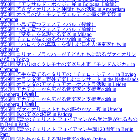
第60回 『アンサルド・ポッジ』展 in Bologna【前編】
第59回 若きヴィオリストと仲間たちの活躍 in Amsterdam
第58回 オペラの父・モンテヴェルディに捧ぐ音楽祭 in
Cremona
第57回 小島で育つフェスティバル（後編）
第56回 小島で育つフェスティバル（前編）
第55回 『変身』を体現する楽器 in Milano
第54回 チェロが描くゆるやかな輪 in Tokyo
第53回 「バロックの真珠」を愛しむ日本人演奏家たち in
Schiedam
第52回 コリヤ・ブラッハーが子どもたちに語るヴァイオリン
の道 in Tokyo
第51回 変わりゆくクレモナの楽器見本市『モンドムジカ』in
Cremona
第50回 若手を育てるイタリアの「チェロ・シティ」in Rovigo
第49回 オランダ流・野外で楽しむコンサート in the Netherlands
第48回 オランダのアマチュアオーケストラ活動 in Leiden
第47回 アカデミーから広がる音楽家と支援者の輪 in
Kronberg【後編】
第46回 アカデミーから広がる音楽家と支援者の輪 in
Kronberg【前編】
第45回 ヴァイオリニストたちの賑やかな一夜 in Utrecht
第44回 氷の楽器の秘密 in Padova
第43回 伝説のチェリスト フォイアマンから受け継がれるもの
in Berlin Part2
第42回 伝説のチェリスト フォイアマン生誕120周年 in Berlin
Part1
第41回 50作品から見える現代音楽の眺め Online