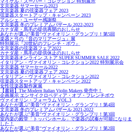
マイケル・ズーバー・コレクション 特別展示
文京楽器 サマーセール2023
文京楽器 夏の弦楽器フェア 2023
弦楽器スタートアップ・キャンペーン 2023
アルシェ・ユーザー感謝祭
文京楽器 冬のプレミアムバザール 2022-2023
カナダ産・馬毛の提供再開のおしらせ
あなたが選ぶ"美音"ヴァイオリン・グランプリ！第5回
楽器と弓の『音のマリアージュ』展
特別展示『20世紀のフレンチ・ボウ』
文京楽器の弦楽器フェア2022
カナダ産・馬毛の提供休止のおしらせ
文京楽器オンライン ストア SUPER SUMMER SALE 2022
イタリアン・ヴァイオリン・コレクション2022 特別展示会
文京楽器 サマーセール2022
文京楽器 夏の弦楽器フェア 2022
イタリアン・ヴァイオリン・コレクション2022
弦楽器スタートアップ・キャンペーン 2022
女性弦楽器製作家展
【書籍】The Modern Italian Violin Makers 発売中！
企画展示 エンサイクロペディア・オブ・フレンチボウ
ヴァイオリン・フォーラム VOL.3
あなたが選ぶ"美音"ヴァイオリン・グランプリ！第4回
文京楽器 冬のプレミアムバザール 2021-2022
あなたが選ぶ"美音"ヴァイオリン・グランプリ！第3回
室内楽の殿堂「トッパンホール」で楽器の試奏が可能になりま
した！
あなたが選ぶ"美音"ヴァイオリン・グランプリ！第2回