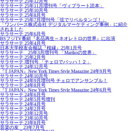
サラサーテ 25年12月号
サラサーテ 25年11月増刊号「ヴィブラート読本」
サラサーテ 25年10月号
サラサーテ 25年8月号
サラサーテ 25年7月増刊号「弦でリベルタンゴ！」
「ワンバース株式会社 デジタルマーケティング事例」に紹介
されました
サラサーテ 25年6月号
BSフジTV番組『名品再生～ネオレトロの世界』に出演
サラサーテ 25年4月号
日本大学校友会報誌『桜縁』25年1月号
サラサーテ 25年3月増刊号 「Marikoの世界」
サラサーテ 25年2月号
サラサーテ 増刊号 「チェロでバッハ！２」
サラサーテ 24年12月号
『T JAPAN』New York Times Style Magazine 24年9月号
サラサーテ 24年10月号
サラサーテ 24年9月増刊号 チェロでアンサンブル！
サラサーテ 24年8月号
『T JAPAN』New York Times Style Magazine 24年6月号
サラサーテ 24年6月号
サラサーテ 24年5月号増刊
サラサーテ 24年4月号
サラサーテ 24年2月号
サラサーテ 23年12月号
サラサーテ 23年10月号
サラサーテ 23年8月号
音楽の友 23年7月号