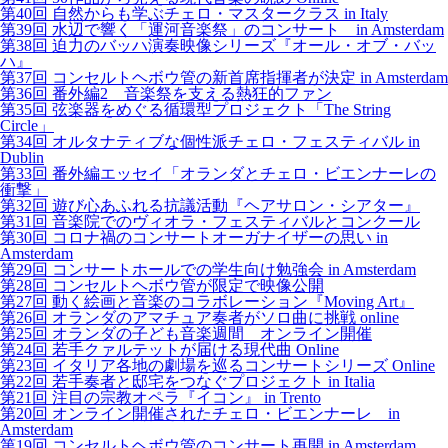
第40回 自然からも学ぶチェロ・マスタークラス in Italy
第39回 水辺で響く「運河音楽祭」のコンサート in Amsterdam
第38回 迫力のバッハ演奏映像シリーズ『オール・オブ・バッ
ハ』
第37回 コンセルトヘボウ管の新首席指揮者が決定 in Amsterdam
第36回 番外編2 音楽祭を支える熱狂的ファン
第35回 弦楽器をめぐる循環型プロジェクト「The String
Circle」
第34回 オルタナティブな個性派チェロ・フェスティバル in
Dublin
第33回 番外編エッセイ「オランダとチェロ・ビエンナーレの
衝撃」
第32回 遊び心あふれる抗議活動『ヘアサロン・シアター』
第31回 音楽院でのヴィオラ・フェスティバルとコンクール
第30回 コロナ禍のコンサートオーガナイザーの思い in
Amsterdam
第29回 コンサートホールでの学生向け勉強会 in Amsterdam
第28回 コンセルトヘボウ管が限定で映像公開
第27回 動く絵画と音楽のコラボレーション『Moving Art』
第26回 オランダのアマチュア奏者がソロ曲に挑戦 online
第25回 オランダの子ども音楽週間 オンライン開催
第24回 若手クァルテットが届ける現代曲 Online
第23回 イタリア各地の劇場を巡るコンサートシリーズ Online
第22回 若手奏者と邸宅をつなぐプロジェクト in Italia
第21回 注目の宗教オペラ『イコン』 in Trento
第20回 オンライン開催されたチェロ・ビエンナーレ in
Amsterdam
第19回 コンセルトヘボウ管のコンサート再開 in Amsterdam