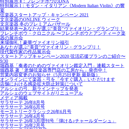
特別展示 Ⅱ：フレンチボウのDNA
特別展示 I：モダン・イタリアン《Modern Italian Violin》の響
宴
弦楽器スタートアップ・キャンペーン 2021
文京楽器のONLINE ウィーク
文京楽器 冬のプレミアムバザール
結果発表〜あなたが選ぶ"美音"ヴァイオリン・グランプリ！
フレンチボウ・クロニクル 〜フレンチボウとアンティーク楽
器の展示会
来場御礼！豪華ヴァイオリン福引
あなたが選ぶ"美音"ヴァイオリン・グランプリ！
現代製作家の作品展示会
スタートアップキャンペーン2020 弦活応援プランのご紹介〜
9/30
堀酉基「奏者のためのヴァイオリン鑑定入門」連載スタート
堀酉基 著「老舗弦楽器専門店の工房から」発売中！
営業内容変更のお知らせ（5月25日更新 最新版）
オンラインにて楽器・弓を「今すぐ購入」いただけます
店舗における感染拡大防止対策について
アルシェの弓、新ラインナップを発表
アルシェのウェブサイトがリニューアル
メディア掲載
サラサーテ 26年8月号
サラサーテ 26年6月号
モーストリークラシック26年6月号
サラサーテ 26年4月号
サラサーテ 26年3月増刊号「弾ける♪チャールダーシュ」
サラサーテ 26年2月号