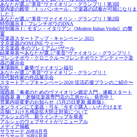
あなたが選ぶ"美音"ヴァイオリン・グランプリ！第3回
室内楽の殿堂「トッパンホール」で楽器の試奏が可能になりま
した！
あなたが選ぶ"美音"ヴァイオリン・グランプリ！第2回
特別展示 Ⅱ：フレンチボウのDNA
特別展示 I：モダン・イタリアン《Modern Italian Violin》の響
宴
弦楽器スタートアップ・キャンペーン 2021
文京楽器のONLINE ウィーク
文京楽器 冬のプレミアムバザール
結果発表〜あなたが選ぶ"美音"ヴァイオリン・グランプリ！
フレンチボウ・クロニクル 〜フレンチボウとアンティーク楽
器の展示会
来場御礼！豪華ヴァイオリン福引
あなたが選ぶ"美音"ヴァイオリン・グランプリ！
現代製作家の作品展示会
スタートアップキャンペーン2020 弦活応援プランのご紹介〜
9/30
堀酉基「奏者のためのヴァイオリン鑑定入門」連載スタート
堀酉基 著「老舗弦楽器専門店の工房から」発売中！
営業内容変更のお知らせ（5月25日更新 最新版）
オンラインにて楽器・弓を「今すぐ購入」いただけます
店舗における感染拡大防止対策について
アルシェの弓、新ラインナップを発表
アルシェのウェブサイトがリニューアル
メディア掲載
サラサーテ 26年8月号
サラサーテ 26年6月号