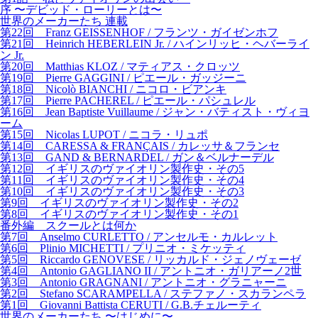
序 〜デビッド・ローリーとは〜
世界のメーカーたち 連載
第22回 Franz GEISSENHOF / フランツ・ガイゼンホフ
第21回 Heinrich HEBERLEIN Jr. / ハインリッヒ・ヘバーライ
ン Jr.
第20回 Matthias KLOZ / マティアス・クロッツ
第19回 Pierre GAGGINI / ピエール・ガッジーニ
第18回 Nicolò BIANCHI / ニコロ・ビアンキ
第17回 Pierre PACHEREL / ピエール・パシュレル
第16回 Jean Baptiste Vuillaume / ジャン・バティスト・ヴィヨ
ーム
第15回 Nicolas LUPOT / ニコラ・リュポ
第14回 CARESSA & FRANÇAIS / カレッサ＆フランセ
第13回 GAND & BERNARDEL / ガン＆ベルナーデル
第12回 イギリスのヴァイオリン製作史・その5
第11回 イギリスのヴァイオリン製作史・その4
第10回 イギリスのヴァイオリン製作史・その3
第9回 イギリスのヴァイオリン製作史・その2
第8回 イギリスのヴァイオリン製作史・その1
番外編 スクールとは何か
第7回 Anselmo CURLETTO / アンセルモ・カルレット
第6回 Plinio MICHETTI / プリニオ・ミケッティ
第5回 Riccardo GENOVESE / リッカルド・ジェノヴェーゼ
第4回 Antonio GAGLIANO II / アントニオ・ガリアーノ2世
第3回 Antonio GRAGNANI / アントニオ・グラニャーニ
第2回 Stefano SCARAMPELLA / ステファノ・スカランペラ
第1回 Giovanni Battista CERUTI / G.B.チェルーティ
世界のメーカーたち 〜はじめに〜