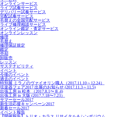
オンラインサービス
ライブ試奏サービス
デリバリー試奏サービス
宅配試奏サービス
毛替えの全国宅配サービス
ライブ修理相談サービス
オンライン鑑定・査定サービス
オンラインレッスン
修理
毛替え
修理保証規定
鑑定
売却
卸販売
レッスン
サステナビリティ
イベント
今後のイベント
過去のイベント
特別展 ミラノのヴァイオリン職人（2017.11.10～12.24）
弦楽器フェア2017 出展のお知らせ (2017.11.3～11.5)
出張工房 in 松本 （2017.8.1〜８.4)
出張工房 in 大阪 (2017.7.18〜7.23）
サマーセール2017
新生活応援キャンペーン2017
新春セール2017
イベント報告
【開催報告】トリオ・カラス リサイタル＆シンポジウム