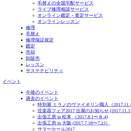
毛替えの全国宅配サービス
ライブ修理相談サービス
オンライン鑑定・査定サービス
オンラインレッスン
修理
毛替え
修理保証規定
鑑定
売却
卸販売
レッスン
サステナビリティ
イベント
今後のイベント
過去のイベント
特別展 ミラノのヴァイオリン職人（2017.11.10
弦楽器フェア2017 出展のお知らせ (2017.11.3～
出張工房 in 松本 （2017.8.1〜８.4)
出張工房 in 大阪 (2017.7.18〜7.23）
サマーセール2017