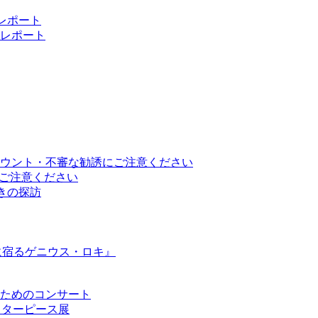
 レポート
レポート
ウント・不審な勧誘にご注意ください
トにご注意ください
と響きの探訪
に宿るゲニウス・ロキ』
ためのコンサート
のマスターピース展