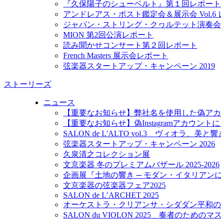
『久保陽子のシューベルト』第１回レポート
アンドレアス・ポスト鑑定会＆展示会 Vol.6
ジャパン・ストリング・クヮルテット演奏会
MION 第2回公演レポート
読み聞かせコンサート第２回レポート
French Masters 展示会レポート
弦楽器スタートアップ・キャンペーン 2019
ストーリーズ
ニュース
【重要なお知らせ】弊社名を使用した偽アカ
【重要なお知らせ】偽Instagramアカウン
SALON de L'ALTO vol.3 ヴィオラ、美
弦楽器スタートアップ・キャンペーン 2026
久泉清之コレクション展
文京楽器 冬のプレミアムバザール 2025-2026
企画展『土地の響き ─ モダン・イタリアン
文京楽器の弦楽器フェア2025
SALON de L’ARCHET 2025
オーケストラ・クリアンサ・シダダン平和の
SALON du VIOLON 2025 奏者のため