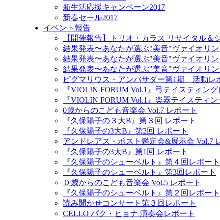
新生活応援キャンペーン2017
新春セール2017
イベント報告
【開催報告】トリオ・カラス リサイタル＆
結果発表〜あなたが選ぶ"美音"ヴァイオリン
結果発表〜あなたが選ぶ"美音"ヴァイオリン
結果発表〜あなたが選ぶ"美音"ヴァイオリン
ピグマリウス・アンバサダー第1期 活動レ
『VIOLIN FORUM Vol.1』弓テイスティ
『VIOLIN FORUM Vol.1』楽器テイステ
0歳からのこども音楽会 Vol.7 レポート
『久保陽子の３大B』第３回 レポート
『久保陽子の3大B』第2回 レポート
アンドレアス・ポスト鑑定会&展示会 Vol.7
『久保陽子の3大B』第1回 レポート
『久保陽子のシューベルト』第４回レポート
『久保陽子のシューベルト』第3回レポート
０歳からのこども音楽会 Vol.5 レポート
『久保陽子のシューベルト』第２回レポート
読み聞かせコンサート第３回レポート
CELLO パク・ヒョナ 演奏会レポート