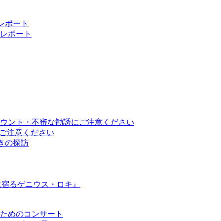
 レポート
レポート
ウント・不審な勧誘にご注意ください
トにご注意ください
と響きの探訪
に宿るゲニウス・ロキ』
ためのコンサート