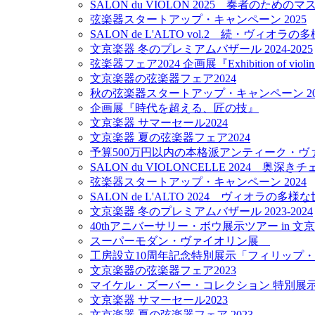
SALON du VIOLON 2025 奏者のため
弦楽器スタートアップ・キャンペーン 2025
SALON de L'ALTO vol.2 続・ヴィオラ
文京楽器 冬のプレミアムバザール 2024-2025
弦楽器フェア2024 企画展『Exhibition of violin m
文京楽器の弦楽器フェア2024
秋の弦楽器スタートアップ・キャンペーン 20
企画展『時代を超える、匠の技』
文京楽器 サマーセール2024
文京楽器 夏の弦楽器フェア2024
予算500万円以内の本格派アンティーク・ヴァ
SALON du VIOLONCELLE 2024 奥深
弦楽器スタートアップ・キャンペーン 2024
SALON de L'ALTO 2024 ヴィオラの多様
文京楽器 冬のプレミアムバザール 2023-2024
40thアニバーサリー・ボウ展示ツアー in 文
スーパーモダン・ヴァイオリン展
工房設立10周年記念特別展示「フィリップ
文京楽器の弦楽器フェア2023
マイケル・ズーバー・コレクション 特別展
文京楽器 サマーセール2023
文京楽器 夏の弦楽器フェア 2023