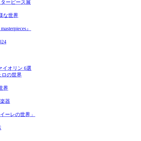
のマスターピース展
の多様な世界
asterpieces』
24
イオリン 6選
きチェロの世界
な世界
京楽器
・イーレの世界」
示