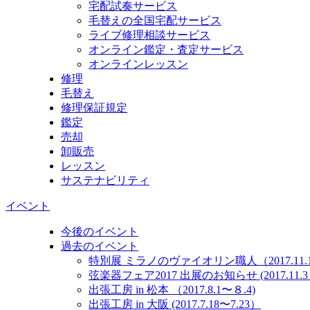
宅配試奏サービス
毛替えの全国宅配サービス
ライブ修理相談サービス
オンライン鑑定・査定サービス
オンラインレッスン
修理
毛替え
修理保証規定
鑑定
売却
卸販売
レッスン
サステナビリティ
イベント
今後のイベント
過去のイベント
特別展 ミラノのヴァイオリン職人（2017.11.10
弦楽器フェア2017 出展のお知らせ (2017.11.3～
出張工房 in 松本 （2017.8.1〜８.4)
出張工房 in 大阪 (2017.7.18〜7.23）