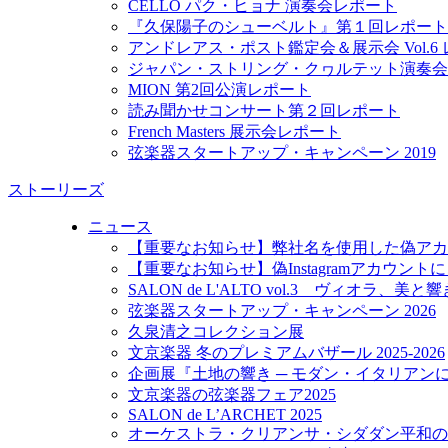
CELLO パク・ヒョナ 演奏会レポート
『久保陽子のシューベルト』第１回レポート
アンドレアス・ポスト鑑定会＆展示会 Vol.6
ジャパン・ストリング・クヮルテット演奏会
MION 第2回公演レポート
読み聞かせコンサート第２回レポート
French Masters 展示会レポート
弦楽器スタートアップ・キャンペーン 2019
ストーリーズ
ニュース
【重要なお知らせ】弊社名を使用した偽アカ
【重要なお知らせ】偽Instagramアカウン
SALON de L'ALTO vol.3 ヴィオラ、美
弦楽器スタートアップ・キャンペーン 2026
久泉清之コレクション展
文京楽器 冬のプレミアムバザール 2025-2026
企画展『土地の響き ─ モダン・イタリアン
文京楽器の弦楽器フェア2025
SALON de L’ARCHET 2025
オーケストラ・クリアンサ・シダダン平和の