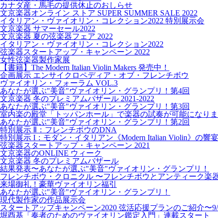
カナダ産・馬毛の提供休止のおしらせ
文京楽器オンライン ストア SUPER SUMMER SALE 2022
イタリアン・ヴァイオリン・コレクション2022 特別展示会
文京楽器 サマーセール2022
文京楽器 夏の弦楽器フェア 2022
イタリアン・ヴァイオリン・コレクション2022
弦楽器スタートアップ・キャンペーン 2022
女性弦楽器製作家展
【書籍】The Modern Italian Violin Makers 発売中！
企画展示 エンサイクロペディア・オブ・フレンチボウ
ヴァイオリン・フォーラム VOL.3
あなたが選ぶ"美音"ヴァイオリン・グランプリ！第4回
文京楽器 冬のプレミアムバザール 2021-2022
あなたが選ぶ"美音"ヴァイオリン・グランプリ！第3回
室内楽の殿堂「トッパンホール」で楽器の試奏が可能になりま
あなたが選ぶ"美音"ヴァイオリン・グランプリ！第2回
特別展示 Ⅱ：フレンチボウのDNA
特別展示 I：モダン・イタリアン《Modern Italian Violin》の響
弦楽器スタートアップ・キャンペーン 2021
文京楽器のONLINE ウィーク
文京楽器 冬のプレミアムバザール
結果発表〜あなたが選ぶ"美音"ヴァイオリン・グランプリ！
フレンチボウ・クロニクル 〜フレンチボウとアンティーク楽
来場御礼！豪華ヴァイオリン福引
あなたが選ぶ"美音"ヴァイオリン・グランプリ！
現代製作家の作品展示会
スタートアップキャンペーン2020 弦活応援プランのご紹介〜9/
堀酉基「奏者のためのヴァイオリン鑑定入門」連載スタート