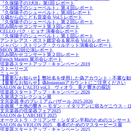
『久保陽子の3大B』第1回 レポート
『久保陽子のシューベルト』第４回レポート
『久保陽子のシューベルト』第3回レポート
０歳からのこども音楽会 Vol.5 レポート
『久保陽子のシューベルト』第２回レポート
読み聞かせコンサート第３回レポート
CELLO パク・ヒョナ 演奏会レポート
『久保陽子のシューベルト』第１回レポート
アンドレアス・ポスト鑑定会＆展示会 Vol.6 レポート
ジャパン・ストリング・クヮルテット演奏会レポート
MION 第2回公演レポート
読み聞かせコンサート第２回レポート
French Masters 展示会レポート
弦楽器スタートアップ・キャンペーン 2019
ストーリーズ
ニュース
【重要なお知らせ】弊社名を使用した偽アカウント・不審な勧
【重要なお知らせ】偽Instagramアカウントにご注意ください
SALON de L'ALTO vol.3 ヴィオラ、美と響きの探訪
弦楽器スタートアップ・キャンペーン 2026
久泉清之コレクション展
文京楽器 冬のプレミアムバザール 2025-2026
企画展『土地の響き ─ モダン・イタリアンに宿るゲニウス・
文京楽器の弦楽器フェア2025
SALON de L’ARCHET 2025
オーケストラ・クリアンサ・シダダン平和のためのコンサート
SALON du VIOLON 2025 奏者のためのマスターピース展
弦楽器スタートアップ・キャンペーン 2025