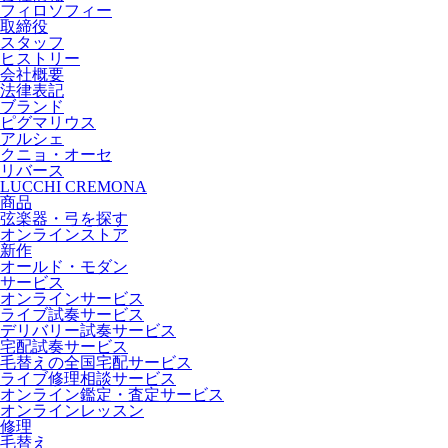
フィロソフィー
取締役
スタッフ
ヒストリー
会社概要
法律表記
ブランド
ピグマリウス
アルシェ
クニョ・オーセ
リバース
LUCCHI CREMONA
商品
弦楽器・弓を探す
オンラインストア
新作
オールド・モダン
サービス
オンラインサービス
ライブ試奏サービス
デリバリー試奏サービス
宅配試奏サービス
毛替えの全国宅配サービス
ライブ修理相談サービス
オンライン鑑定・査定サービス
オンラインレッスン
修理
毛替え