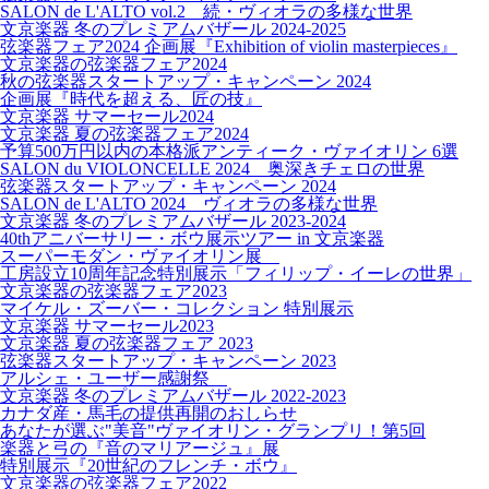
SALON de L'ALTO vol.2 続・ヴィオラの多様な世界
文京楽器 冬のプレミアムバザール 2024-2025
弦楽器フェア2024 企画展『Exhibition of violin masterpieces』
文京楽器の弦楽器フェア2024
秋の弦楽器スタートアップ・キャンペーン 2024
企画展『時代を超える、匠の技』
文京楽器 サマーセール2024
文京楽器 夏の弦楽器フェア2024
予算500万円以内の本格派アンティーク・ヴァイオリン 6選
SALON du VIOLONCELLE 2024 奥深きチェロの世界
弦楽器スタートアップ・キャンペーン 2024
SALON de L'ALTO 2024 ヴィオラの多様な世界
文京楽器 冬のプレミアムバザール 2023-2024
40thアニバーサリー・ボウ展示ツアー in 文京楽器
スーパーモダン・ヴァイオリン展
工房設立10周年記念特別展示「フィリップ・イーレの世界」
文京楽器の弦楽器フェア2023
マイケル・ズーバー・コレクション 特別展示
文京楽器 サマーセール2023
文京楽器 夏の弦楽器フェア 2023
弦楽器スタートアップ・キャンペーン 2023
アルシェ・ユーザー感謝祭
文京楽器 冬のプレミアムバザール 2022-2023
カナダ産・馬毛の提供再開のおしらせ
あなたが選ぶ"美音"ヴァイオリン・グランプリ！第5回
楽器と弓の『音のマリアージュ』展
特別展示『20世紀のフレンチ・ボウ』
文京楽器の弦楽器フェア2022