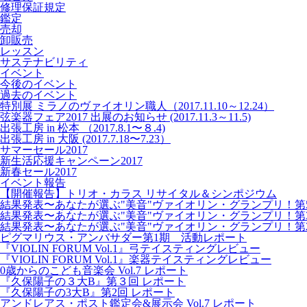
修理保証規定
鑑定
売却
卸販売
レッスン
サステナビリティ
イベント
今後のイベント
過去のイベント
特別展 ミラノのヴァイオリン職人（2017.11.10～12.24）
弦楽器フェア2017 出展のお知らせ (2017.11.3～11.5)
出張工房 in 松本 （2017.8.1〜８.4)
出張工房 in 大阪 (2017.7.18〜7.23）
サマーセール2017
新生活応援キャンペーン2017
新春セール2017
イベント報告
【開催報告】トリオ・カラス リサイタル＆シンポジウム
結果発表〜あなたが選ぶ"美音"ヴァイオリン・グランプリ！第
結果発表〜あなたが選ぶ"美音"ヴァイオリン・グランプリ！第
結果発表〜あなたが選ぶ"美音"ヴァイオリン・グランプリ！第
ピグマリウス・アンバサダー第1期 活動レポート
『VIOLIN FORUM Vol.1』弓テイスティングレビュー
『VIOLIN FORUM Vol.1』楽器テイスティングレビュー
0歳からのこども音楽会 Vol.7 レポート
『久保陽子の３大B』第３回 レポート
『久保陽子の3大B』第2回 レポート
アンドレアス・ポスト鑑定会&展示会 Vol.7 レポート