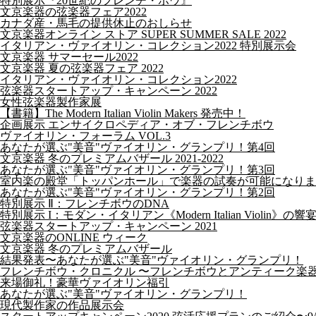
特別展示『20世紀のフレンチ・ボウ』
文京楽器の弦楽器フェア2022
カナダ産・馬毛の提供休止のおしらせ
文京楽器オンライン ストア SUPER SUMMER SALE 2022
イタリアン・ヴァイオリン・コレクション2022 特別展示会
文京楽器 サマーセール2022
文京楽器 夏の弦楽器フェア 2022
イタリアン・ヴァイオリン・コレクション2022
弦楽器スタートアップ・キャンペーン 2022
女性弦楽器製作家展
【書籍】The Modern Italian Violin Makers 発売中！
企画展示 エンサイクロペディア・オブ・フレンチボウ
ヴァイオリン・フォーラム VOL.3
あなたが選ぶ"美音"ヴァイオリン・グランプリ！第4回
文京楽器 冬のプレミアムバザール 2021-2022
あなたが選ぶ"美音"ヴァイオリン・グランプリ！第3回
室内楽の殿堂「トッパンホール」で楽器の試奏が可能になりま
あなたが選ぶ"美音"ヴァイオリン・グランプリ！第2回
特別展示 Ⅱ：フレンチボウのDNA
特別展示 I：モダン・イタリアン《Modern Italian Violin》の響
弦楽器スタートアップ・キャンペーン 2021
文京楽器のONLINE ウィーク
文京楽器 冬のプレミアムバザール
結果発表〜あなたが選ぶ"美音"ヴァイオリン・グランプリ！
フレンチボウ・クロニクル 〜フレンチボウとアンティーク楽
来場御礼！豪華ヴァイオリン福引
あなたが選ぶ"美音"ヴァイオリン・グランプリ！
現代製作家の作品展示会