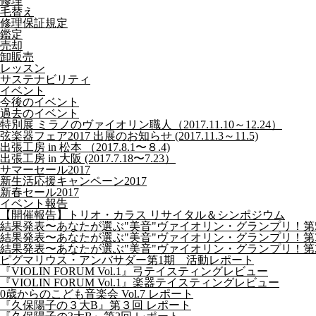
修理
毛替え
修理保証規定
鑑定
売却
卸販売
レッスン
サステナビリティ
イベント
今後のイベント
過去のイベント
特別展 ミラノのヴァイオリン職人（2017.11.10～12.24）
弦楽器フェア2017 出展のお知らせ (2017.11.3～11.5)
出張工房 in 松本 （2017.8.1〜８.4)
出張工房 in 大阪 (2017.7.18〜7.23）
サマーセール2017
新生活応援キャンペーン2017
新春セール2017
イベント報告
【開催報告】トリオ・カラス リサイタル＆シンポジウム
結果発表〜あなたが選ぶ"美音"ヴァイオリン・グランプリ！第
結果発表〜あなたが選ぶ"美音"ヴァイオリン・グランプリ！第
結果発表〜あなたが選ぶ"美音"ヴァイオリン・グランプリ！第
ピグマリウス・アンバサダー第1期 活動レポート
『VIOLIN FORUM Vol.1』弓テイスティングレビュー
『VIOLIN FORUM Vol.1』楽器テイスティングレビュー
0歳からのこども音楽会 Vol.7 レポート
『久保陽子の３大B』第３回 レポート