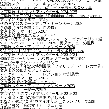
SALON du VIOLON 2025 奏者のためのマスターピース展
弦楽器スタートアップ・キャンペーン 2025
SALON de L'ALTO vol.2 続・ヴィオラの多様な世界
文京楽器 冬のプレミアムバザール 2024-2025
弦楽器フェア2024 企画展『Exhibition of violin masterpieces』
文京楽器の弦楽器フェア2024
秋の弦楽器スタートアップ・キャンペーン 2024
企画展『時代を超える、匠の技』
文京楽器 サマーセール2024
文京楽器 夏の弦楽器フェア2024
予算500万円以内の本格派アンティーク・ヴァイオリン 6選
SALON du VIOLONCELLE 2024 奥深きチェロの世界
弦楽器スタートアップ・キャンペーン 2024
SALON de L'ALTO 2024 ヴィオラの多様な世界
文京楽器 冬のプレミアムバザール 2023-2024
40thアニバーサリー・ボウ展示ツアー in 文京楽器
スーパーモダン・ヴァイオリン展
工房設立10周年記念特別展示「フィリップ・イーレの世界」
文京楽器の弦楽器フェア2023
マイケル・ズーバー・コレクション 特別展示
文京楽器 サマーセール2023
文京楽器 夏の弦楽器フェア 2023
弦楽器スタートアップ・キャンペーン 2023
アルシェ・ユーザー感謝祭
文京楽器 冬のプレミアムバザール 2022-2023
カナダ産・馬毛の提供再開のおしらせ
あなたが選ぶ"美音"ヴァイオリン・グランプリ！第5回
楽器と弓の『音のマリアージュ』展