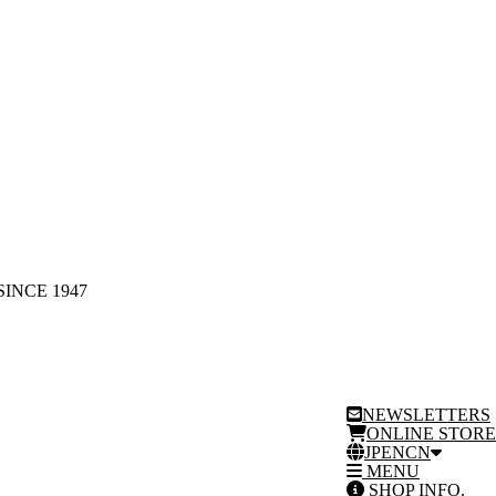
SINCE 1947
NEWSLETTERS
ONLINE STORE
JP
EN
CN
MENU
SHOP INFO.