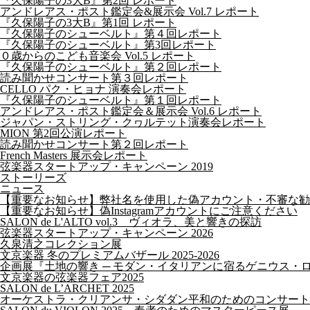
『久保陽子の3大B』第2回 レポート
アンドレアス・ポスト鑑定会&展示会 Vol.7 レポート
『久保陽子の3大B』第1回 レポート
『久保陽子のシューベルト』第４回レポート
『久保陽子のシューベルト』第3回レポート
０歳からのこども音楽会 Vol.5 レポート
『久保陽子のシューベルト』第２回レポート
読み聞かせコンサート第３回レポート
CELLO パク・ヒョナ 演奏会レポート
『久保陽子のシューベルト』第１回レポート
アンドレアス・ポスト鑑定会＆展示会 Vol.6 レポート
ジャパン・ストリング・クヮルテット演奏会レポート
MION 第2回公演レポート
読み聞かせコンサート第２回レポート
French Masters 展示会レポート
弦楽器スタートアップ・キャンペーン 2019
ストーリーズ
ニュース
【重要なお知らせ】弊社名を使用した偽アカウント・不審な勧
【重要なお知らせ】偽Instagramアカウントにご注意ください
SALON de L'ALTO vol.3 ヴィオラ、美と響きの探訪
弦楽器スタートアップ・キャンペーン 2026
久泉清之コレクション展
文京楽器 冬のプレミアムバザール 2025-2026
企画展『土地の響き ─ モダン・イタリアンに宿るゲニウス・
文京楽器の弦楽器フェア2025
SALON de L’ARCHET 2025
オーケストラ・クリアンサ・シダダン平和のためのコンサート