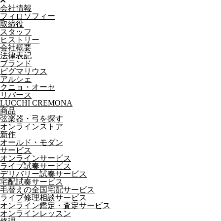
会社情報
フィロソフィー
取締役
スタッフ
ヒストリー
会社概要
法律表記
ブランド
ピグマリウス
アルシェ
クニョ・オーセ
リバース
LUCCHI CREMONA
商品
弦楽器・弓を探す
オンラインストア
新作
オールド・モダン
サービス
オンラインサービス
ライブ試奏サービス
デリバリー試奏サービス
宅配試奏サービス
毛替えの全国宅配サービス
ライブ修理相談サービス
オンライン鑑定・査定サービス
オンラインレッスン