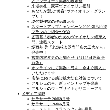
とアンティーク楽器の展示会
来場御礼！豪華ヴァイオリン福引
あなたが選ぶ"美音"ヴァイオリン・グラン
プリ！
現代製作家の作品展示会
スタートアップキャンペーン2020 弦活応援
プランのご紹介〜9/30
堀酉基「奏者のためのヴァイオリン鑑定入
門」連載スタート
堀酉基 著「老舗弦楽器専門店の工房から」
発売中！
営業内容変更のお知らせ（5月25日更新 最
新版）
オンラインにて楽器・弓を「今すぐ購入」
いただけます
店舗における感染拡大防止対策について
アルシェの弓、新ラインナップを発表
アルシェのウェブサイトがリニューアル
メディア掲載
サラサーテ 26年8月号
サラサーテ 26年6月号
モーストリークラシック26年6月号