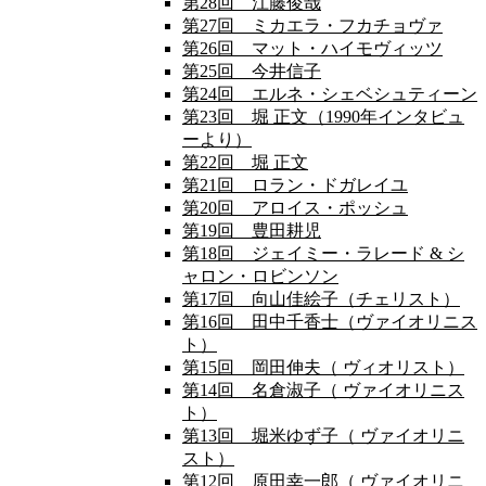
第28回 江藤俊哉
第27回 ミカエラ・フカチョヴァ
第26回 マット・ハイモヴィッツ
第25回 今井信子
第24回 エルネ・シェベシュティーン
第23回 堀 正文（1990年インタビュ
ーより）
第22回 堀 正文
第21回 ロラン・ドガレイユ
第20回 アロイス・ポッシュ
第19回 豊田耕児
第18回 ジェイミー・ラレード & シ
ャロン・ロビンソン
第17回 向山佳絵子（チェリスト）
第16回 田中千香士（ヴァイオリニス
ト）
第15回 岡田伸夫（ ヴィオリスト）
第14回 名倉淑子（ ヴァイオリニス
ト）
第13回 堀米ゆず子（ ヴァイオリニ
スト）
第12回 原田幸一郎（ ヴァイオリニ