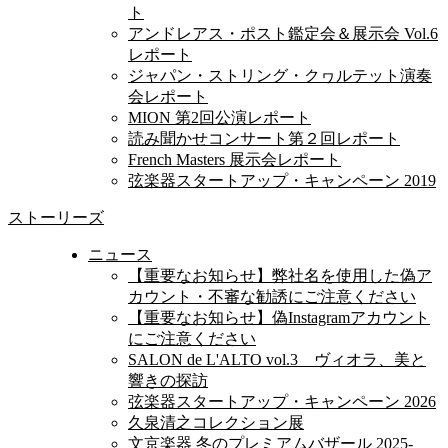
ト
アンドレアス・ポスト鑑定会＆展示会 Vol.6
レポート
ジャパン・ストリング・クヮルテット演奏
会レポート
MION 第2回公演レポート
読み聞かせコンサート第２回レポート
French Masters 展示会レポート
弦楽器スタートアップ・キャンペーン 2019
ストーリーズ
ニュース
【重要なお知らせ】弊社名を使用した偽ア
カウント・不審な勧誘にご注意ください
【重要なお知らせ】偽Instagramアカウント
にご注意ください
SALON de L'ALTO vol.3 ヴィオラ、美と
響きの探訪
弦楽器スタートアップ・キャンペーン 2026
久泉清之コレクション展
文京楽器 冬のプレミアムバザール 2025-