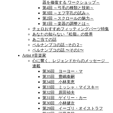
器を修復する ワークショップ～
第4回 ～弓毛の種類と技術～
第3回 ～エフ字孔の試み～
第2回 ～スクロールの魅力～
第1回 ～楽器の調整とは～
チェロおすすめフィッティングパーツ特集
あなたの知らない『松脂』の世界
あご当ての話
ペルナンブコの話 ~その２~
ペルナンブコの話 〜その1〜
Artist #音楽家
心に響く、レジェンドからのメッセージ
連載
第36回 ヨーヨー・マ
第35回 豊嶋泰嗣
第34回 小林美恵
第33回 ミッシャ・マイスキー
第32回 原田禎夫
第31回 ゲイリー・カー
第30回 小林健次
第29回 イーゴリ・オイストラフ