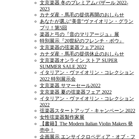
文京楽器 冬のプレミアムバザール 2022-
2023
カナダ産・馬毛の提供再開のおしらせ
あなたが選ぶ"美音"ヴァイオリン・グラン
プリ！第5回
楽器と弓の『音のマリアージュ』展
特別展示『20世紀のフレンチ・ボウ』
文京楽器の弦楽器フェア2022
カナダ産・馬毛の提供休止のおしらせ
文京楽器オンライン ストア SUPER
SUMMER SALE 2022
イタリアン・ヴァイオリン・コレクション
2022 特別展示会
文京楽器 サマーセール2022
文京楽器 夏の弦楽器フェア 2022
イタリアン・ヴァイオリン・コレクション
2022
弦楽器スタートアップ・キャンペーン 2022
女性弦楽器製作家展
【書籍】The Modern Italian Violin Makers 発
売中！
企画展示 エンサイクロペディア・オブ・フ