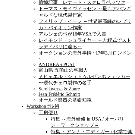
追悼記事 レナート・スクロラベッツァ
トーマス・モイヴィッセン ～最もアバンギ
ャルドな現代製作家
フィリップ・イーレ ～世界最高峰のレプリ
カ・バイオリン作家
アルシェの弓が16年VSAで入賞
レイモンド・シュライヤー ～方程式でスト
ラディバリに迫る～
オークションの海外事情 ~17年3月ロンドン
~
ANDREAS POST
富山県 五箇山の弓職人
ミヒャエル・シュトゥルゼンホフェッカー
〜現代チェロ製作の名手
Scrollavezza & Zanrè
Jean-Frédéric Schmitt
オールド楽器の基礎知識
Workshop #技術
工房便り
特集 ～海外研修 in USA / オーバリ
ン・ワークショップ～
特集 ～アンナ・エディガー / 化学で楽