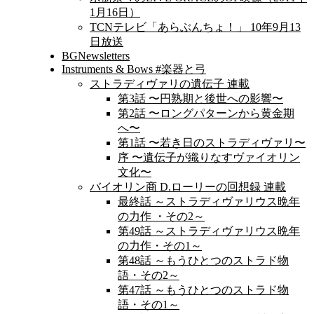
1月16日）
TCNテレビ「あらぶんちょ！」 10年9月13
日放送
BGNewsletters
Instruments & Bows #楽器と弓
ストラディヴァリの遺伝子 連載
第3話 〜円熟期と後世への影響〜
第2話 〜ロングパターンから黄金期
へ〜
第1話 〜若き日のストラディヴァリ〜
序 〜遺伝子が織りなすヴァイオリン
文化〜
バイオリン商 D.ローリーの回想録 連載
最終話 ～ストラディヴァリウス晩年
の力作 ・その2～
第49話 ～ストラディヴァリウス晩年
の力作・その1～
第48話 ～もうひとつのストラド物
語・その2～
第47話 ～もうひとつのストラド物
語・その1～