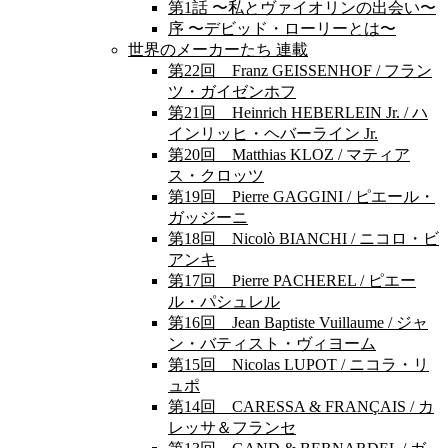
第1話 〜私とヴァイオリンの出会い〜
序 〜デビッド・ローリーとは〜
世界のメーカーたち 連載
第22回 Franz GEISSENHOF / フラン
ツ・ガイゼンホフ
第21回 Heinrich HEBERLEIN Jr. / ハ
インリッヒ・ヘバーライン Jr.
第20回 Matthias KLOZ / マティア
ス・クロッツ
第19回 Pierre GAGGINI / ピエール・
ガッジーニ
第18回 Nicolò BIANCHI / ニコロ・ビ
アンキ
第17回 Pierre PACHEREL / ピエー
ル・パシュレル
第16回 Jean Baptiste Vuillaume / ジャ
ン・バティスト・ヴィヨーム
第15回 Nicolas LUPOT / ニコラ・リ
ュポ
第14回 CARESSA & FRANÇAIS / カ
レッサ＆フランセ