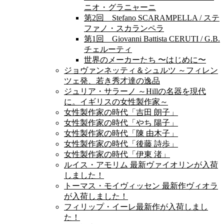
ニオ・グラニャーニ
第2回 Stefano SCARAMPELLA / ステ
ファノ・スカランペラ
第1回 Giovanni Battista CERUTI / G.B.
チェルーティ
世界のメーカーたち 〜はじめに〜
ジョヴァンネッティ＆シュルツ ～フィレン
ツェ発、若き秀才達の逸品
ジュリア・サラーノ ～Hillの名器を現代
に。イギリスの女性製作家～
女性製作家の時代「吉田 朗子」
女性製作家の時代「やち 陽子」
女性製作家の時代「陳 由木子」
女性製作家の時代「後藤 詩歩」
女性製作家の時代「伊東 渚」
ルイス・アモリム 最新ヴァイオリンが入荷
しました！
トーマス・モイヴィッセン 最新作ヴィオラ
が入荷しました！
フィリップ・イーレ最新作が入荷しまし
た！