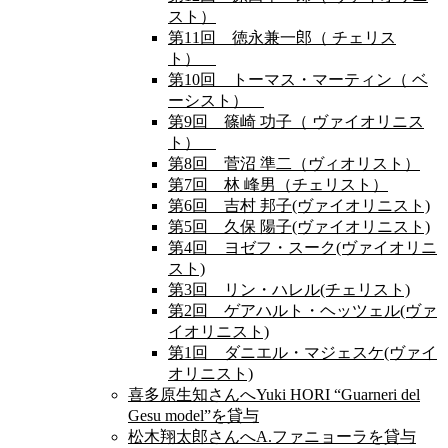
スト）
第11回 徳永兼一郎（ チェリス
ト）
第10回 トーマス・マーティン（ ベ
ーシスト）
第9回 篠崎 功子（ ヴァイオリニス
ト）
第8回 菅沼 準二（ヴィオリスト）
第7回 林 峰男（チェリスト）
第6回 吉村 邦子(ヴァイオリニスト)
第5回 久保 陽子(ヴァイオリニスト)
第4回 ヨゼフ・スーク(ヴァイオリニ
スト)
第3回 リン・ハレル(チェリスト)
第2回 ゲアハルト・ヘッツェル(ヴァ
イオリニスト)
第1回 ダニエル・マジェスケ(ヴァイ
オリニスト)
喜多原生知さんへYuki HORI “Guarneri del
Gesu model”を貸与
松木翔太郎さんへA.ファニョーラを貸与