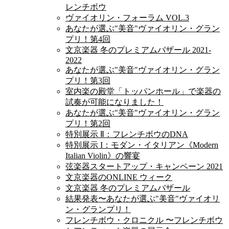
レンチボウ
ヴァイオリン・フォーラム VOL.3
あなたが選ぶ"美音"ヴァイオリン・グラン
プリ！第4回
文京楽器 冬のプレミアムバザール 2021-
2022
あなたが選ぶ"美音"ヴァイオリン・グラン
プリ！第3回
室内楽の殿堂「トッパンホール」で楽器の
試奏が可能になりました！
あなたが選ぶ"美音"ヴァイオリン・グラン
プリ！第2回
特別展示 Ⅱ：フレンチボウのDNA
特別展示 I：モダン・イタリアン《Modern
Italian Violin》の響宴
弦楽器スタートアップ・キャンペーン 2021
文京楽器のONLINE ウィーク
文京楽器 冬のプレミアムバザール
結果発表〜あなたが選ぶ"美音"ヴァイオリ
ン・グランプリ！
フレンチボウ・クロニクル 〜フレンチボウ