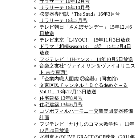
サラサーテ 16年12月号
サラサーテ 16年10月号
弦楽器専門誌『The Strad』16年3月号
サラサーテ 16年2月号
テレビ朝日「さんぽサンデー」 15年12月6
日放送
テレビ東京「L4YOU!」 15年11月3日放送
ドラマ「相棒season13」14話 15年2月4日
放送
フジテレビ「1Hセンス」 14年10月5日放送
音楽之友社”ヴァイオリン＆ヴァイオリニス
ト 古今東西"
『企業内職人図鑑 ②楽器』(同友館)
文京区民チャンネル「Ｂぐるdeめぐ～る
Vol.11」13年12月13日放送
住宅建築 13年8月号
住宅建築 13年6月号
コソボフィルハーモニー交響楽団楽器整備
計画
フジテレビ「たけしのコマ大数学科」 11年
12月20日放送
水樹奈々のLIVE GRACEのOP映像（2011年