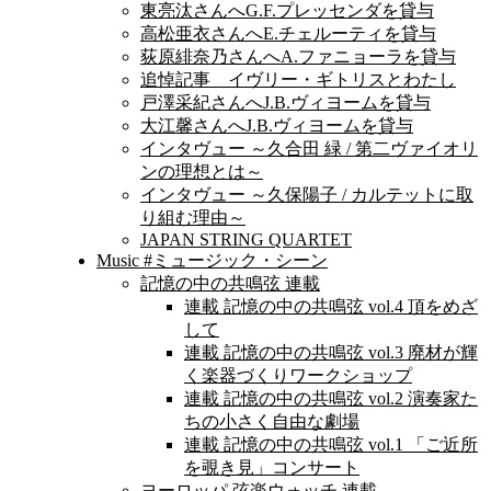
東亮汰さんへG.F.プレッセンダを貸与
高松亜衣さんへE.チェルーティを貸与
荻原緋奈乃さんへA.ファニョーラを貸与
追悼記事 イヴリー・ギトリスとわたし
戸澤采紀さんへJ.B.ヴィヨームを貸与
大江馨さんへJ.B.ヴィヨームを貸与
インタヴュー ～久合田 緑 / 第二ヴァイオリ
ンの理想とは～
インタヴュー ～久保陽子 / カルテットに取
り組む理由～
JAPAN STRING QUARTET
Music #ミュージック・シーン
記憶の中の共鳴弦 連載
連載 記憶の中の共鳴弦 vol.4 頂をめざ
して
連載 記憶の中の共鳴弦 vol.3 廃材が輝
く楽器づくりワークショップ
連載 記憶の中の共鳴弦 vol.2 演奏家た
ちの小さく自由な劇場
連載 記憶の中の共鳴弦 vol.1 「ご近所
を覗き見」コンサート
ヨーロッパ 弦楽ウォッチ 連載