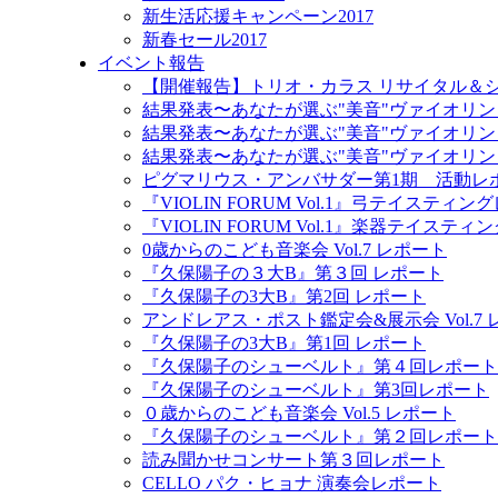
新生活応援キャンペーン2017
新春セール2017
イベント報告
【開催報告】トリオ・カラス リサイタル＆
結果発表〜あなたが選ぶ"美音"ヴァイオリン
結果発表〜あなたが選ぶ"美音"ヴァイオリン
結果発表〜あなたが選ぶ"美音"ヴァイオリン
ピグマリウス・アンバサダー第1期 活動レ
『VIOLIN FORUM Vol.1』弓テイスティ
『VIOLIN FORUM Vol.1』楽器テイステ
0歳からのこども音楽会 Vol.7 レポート
『久保陽子の３大B』第３回 レポート
『久保陽子の3大B』第2回 レポート
アンドレアス・ポスト鑑定会&展示会 Vol.7
『久保陽子の3大B』第1回 レポート
『久保陽子のシューベルト』第４回レポート
『久保陽子のシューベルト』第3回レポート
０歳からのこども音楽会 Vol.5 レポート
『久保陽子のシューベルト』第２回レポート
読み聞かせコンサート第３回レポート
CELLO パク・ヒョナ 演奏会レポート