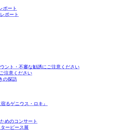
 レポート
レポート
ウント・不審な勧誘にご注意ください
トにご注意ください
と響きの探訪
に宿るゲニウス・ロキ』
ためのコンサート
のマスターピース展