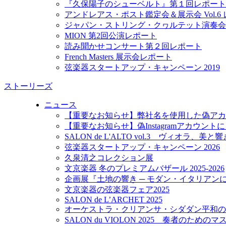
『久保陽子のシューベルト』第１回レポート
アンドレアス・ポスト鑑定会＆展示会 Vol.6
ジャパン・ストリング・クヮルテット演奏会
MION 第2回公演レポート
読み聞かせコンサート第２回レポート
French Masters 展示会レポート
弦楽器スタートアップ・キャンペーン 2019
ストーリーズ
ニュース
【重要なお知らせ】弊社名を使用した偽アカ
【重要なお知らせ】偽Instagramアカウン
SALON de L'ALTO vol.3 ヴィオラ、美
弦楽器スタートアップ・キャンペーン 2026
久泉清之コレクション展
文京楽器 冬のプレミアムバザール 2025-2026
企画展『土地の響き ─ モダン・イタリアン
文京楽器の弦楽器フェア2025
SALON de L’ARCHET 2025
オーケストラ・クリアンサ・シダダン平和の
SALON du VIOLON 2025 奏者のため