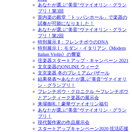
あなたが選ぶ"美音"ヴァイオリン・グラン
プリ！第3回
室内楽の殿堂「トッパンホール」で楽器の
試奏が可能になりました！
あなたが選ぶ"美音"ヴァイオリン・グラン
プリ！第2回
特別展示 Ⅱ：フレンチボウのDNA
特別展示 I：モダン・イタリアン《Modern
Italian Violin》の響宴
弦楽器スタートアップ・キャンペーン 2021
文京楽器のONLINE ウィーク
文京楽器 冬のプレミアムバザール
結果発表〜あなたが選ぶ"美音"ヴァイオリ
ン・グランプリ！
フレンチボウ・クロニクル 〜フレンチボウ
とアンティーク楽器の展示会
来場御礼！豪華ヴァイオリン福引
あなたが選ぶ"美音"ヴァイオリン・グラン
プリ！
現代製作家の作品展示会
スタートアップキャンペーン2020 弦活応援