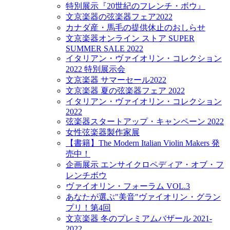
特別展示『20世紀のフレンチ・ボウ』
文京楽器の弦楽器フェア2022
カナダ産・馬毛の提供休止のおしらせ
文京楽器オンライン ストア SUPER
SUMMER SALE 2022
イタリアン・ヴァイオリン・コレクション
2022 特別展示会
文京楽器 サマーセール2022
文京楽器 夏の弦楽器フェア 2022
イタリアン・ヴァイオリン・コレクション
2022
弦楽器スタートアップ・キャンペーン 2022
女性弦楽器製作家展
【書籍】The Modern Italian Violin Makers 発
売中！
企画展示 エンサイクロペディア・オブ・フ
レンチボウ
ヴァイオリン・フォーラム VOL.3
あなたが選ぶ"美音"ヴァイオリン・グラン
プリ！第4回
文京楽器 冬のプレミアムバザール 2021-
2022