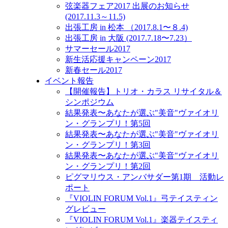
弦楽器フェア2017 出展のお知らせ
(2017.11.3～11.5)
出張工房 in 松本 （2017.8.1〜８.4)
出張工房 in 大阪 (2017.7.18〜7.23）
サマーセール2017
新生活応援キャンペーン2017
新春セール2017
イベント報告
【開催報告】トリオ・カラス リサイタル＆
シンポジウム
結果発表〜あなたが選ぶ"美音"ヴァイオリ
ン・グランプリ！第5回
結果発表〜あなたが選ぶ"美音"ヴァイオリ
ン・グランプリ！第3回
結果発表〜あなたが選ぶ"美音"ヴァイオリ
ン・グランプリ！第2回
ピグマリウス・アンバサダー第1期 活動レ
ポート
『VIOLIN FORUM Vol.1』弓テイスティン
グレビュー
『VIOLIN FORUM Vol.1』楽器テイスティ