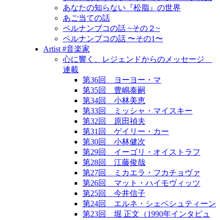
あなたの知らない『松脂』の世界
あご当ての話
ペルナンブコの話 ~その２~
ペルナンブコの話 〜その1〜
Artist #音楽家
心に響く、レジェンドからのメッセージ
連載
第36回 ヨーヨー・マ
第35回 豊嶋泰嗣
第34回 小林美恵
第33回 ミッシャ・マイスキー
第32回 原田禎夫
第31回 ゲイリー・カー
第30回 小林健次
第29回 イーゴリ・オイストラフ
第28回 江藤俊哉
第27回 ミカエラ・フカチョヴァ
第26回 マット・ハイモヴィッツ
第25回 今井信子
第24回 エルネ・シェベシュティーン
第23回 堀 正文（1990年インタビュ