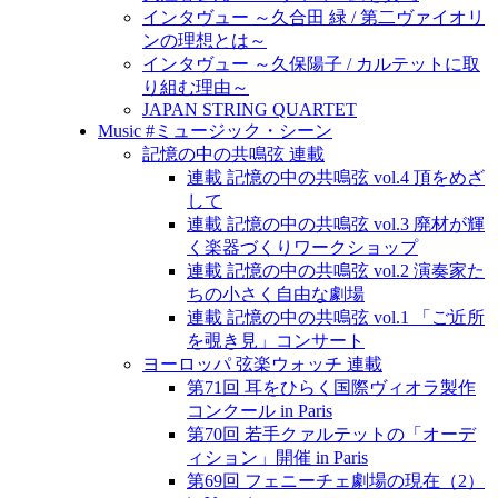
インタヴュー ～久合田 緑 / 第二ヴァイオリ
ンの理想とは～
インタヴュー ～久保陽子 / カルテットに取
り組む理由～
JAPAN STRING QUARTET
Music #ミュージック・シーン
記憶の中の共鳴弦 連載
連載 記憶の中の共鳴弦 vol.4 頂をめざ
して
連載 記憶の中の共鳴弦 vol.3 廃材が輝
く楽器づくりワークショップ
連載 記憶の中の共鳴弦 vol.2 演奏家た
ちの小さく自由な劇場
連載 記憶の中の共鳴弦 vol.1 「ご近所
を覗き見」コンサート
ヨーロッパ 弦楽ウォッチ 連載
第71回 耳をひらく国際ヴィオラ製作
コンクール in Paris
第70回 若手クァルテットの「オーデ
ィション」開催 in Paris
第69回 フェニーチェ劇場の現在（2）