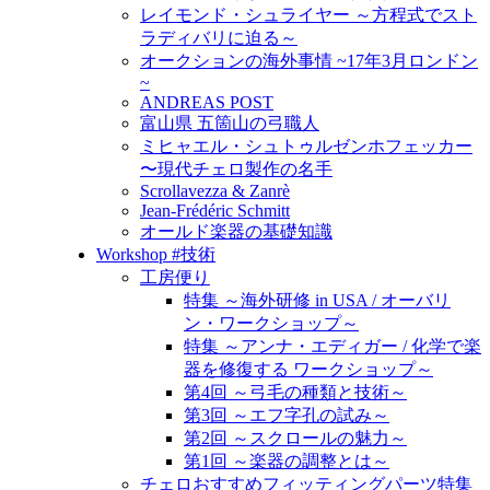
レイモンド・シュライヤー ～方程式でスト
ラディバリに迫る～
オークションの海外事情 ~17年3月ロンドン
~
ANDREAS POST
富山県 五箇山の弓職人
ミヒャエル・シュトゥルゼンホフェッカー
〜現代チェロ製作の名手
Scrollavezza & Zanrè
Jean-Frédéric Schmitt
オールド楽器の基礎知識
Workshop #技術
工房便り
特集 ～海外研修 in USA / オーバリ
ン・ワークショップ～
特集 ～アンナ・エディガー / 化学で楽
器を修復する ワークショップ～
第4回 ～弓毛の種類と技術～
第3回 ～エフ字孔の試み～
第2回 ～スクロールの魅力～
第1回 ～楽器の調整とは～
チェロおすすめフィッティングパーツ特集