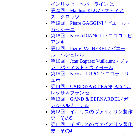
インリッヒ・ヘバーライン Jr.
第20回 Matthias KLOZ / マティア
ス・クロッツ
第19回 Pierre GAGGINI / ピエール・
ガッジーニ
第18回 Nicolò BIANCHI / ニコロ・ビ
アンキ
第17回 Pierre PACHEREL / ピエー
ル・パシュレル
第16回 Jean Baptiste Vuillaume / ジャ
ン・バティスト・ヴィヨーム
第15回 Nicolas LUPOT / ニコラ・リ
ュポ
第14回 CARESSA & FRANÇAIS / カ
レッサ＆フランセ
第13回 GAND & BERNARDEL / ガ
ン＆ベルナーデル
第12回 イギリスのヴァイオリン製作
史・その5
第11回 イギリスのヴァイオリン製作
史・その4