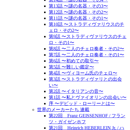
第13話 〜謎の名器・その3〜
第12話 〜謎の名器・その2〜
第11話 〜謎の名器・その1〜
第10話 〜ストラディヴァリウスのチ
ェロ・その2〜
第9話 〜ストラディヴァリウスのチェ
ロ・その1〜
第8話 〜二人のチェロ奏者・その2〜
第7話 〜二人のチェロ奏者・その1〜
第6話 〜初めての取引〜
第5話 〜難しい鑑定〜
第4話 〜ヴィヨーム氏のチェロ〜
第3話 〜ストラディヴァリとの出会
い〜
第2話 〜イタリアンの音〜
第1話 〜私とヴァイオリンの出会い〜
序 〜デビッド・ローリーとは〜
世界のメーカーたち 連載
第22回 Franz GEISSENHOF / フラン
ツ・ガイゼンホフ
第21回 Heinrich HEBERLEIN Jr. / ハ