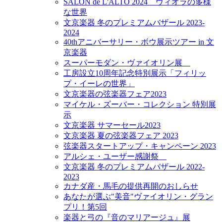
SALON de L'ALTO 2024 ヴィオラの多様
な世界
文京楽器 冬のプレミアムバザール 2023-
2024
40thアニバーサリー・ボウ展示ツアー in 文
京楽器
スーパーモダン・ヴァイオリン展
工房設立10周年記念特別展示「フィリッ
プ・イーレの世界」
文京楽器の弦楽器フェア2023
マイケル・ズーバー・コレクション 特別展
示
文京楽器 サマーセール2023
文京楽器 夏の弦楽器フェア 2023
弦楽器スタートアップ・キャンペーン 2023
アルシェ・ユーザー感謝祭
文京楽器 冬のプレミアムバザール 2022-
2023
カナダ産・馬毛の提供再開のおしらせ
あなたが選ぶ"美音"ヴァイオリン・グラン
プリ！第5回
楽器と弓の『音のマリアージュ』展