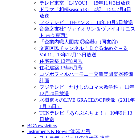
テレビ東京「L4YOU!」 15年11月3日放送
ドラマ「相棒season13」14話 15年2月4日
放送
フジテレビ「1Hセンス」 14年10月5日放送
音楽之友社”ヴァイオリン＆ヴァイオリニス
ト 古今東西"
『企業内職人図鑑 ②楽器』(同友館)
文京区民チャンネル「Ｂぐるdeめぐ～る
Vol.11」13年12月13日放送
住宅建築 13年8月号
住宅建築 13年6月号
コソボフィルハーモニー交響楽団楽器整備
計画
フジテレビ「たけしのコマ大数学科」 11年
12月20日放送
水樹奈々のLIVE GRACEのOP映像（2011年
1月16日）
TCNテレビ「あらぶんちょ！」 10年9月13
日放送
BGNewsletters
Instruments & Bows #楽器と弓
ストラディヴァリの遺伝子 連載