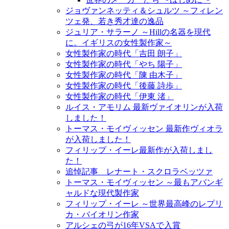
ジョヴァンネッティ＆シュルツ ～フィレン
ツェ発、若き秀才達の逸品
ジュリア・サラーノ ～Hillの名器を現代
に。イギリスの女性製作家～
女性製作家の時代「吉田 朗子」
女性製作家の時代「やち 陽子」
女性製作家の時代「陳 由木子」
女性製作家の時代「後藤 詩歩」
女性製作家の時代「伊東 渚」
ルイス・アモリム 最新ヴァイオリンが入荷
しました！
トーマス・モイヴィッセン 最新作ヴィオラ
が入荷しました！
フィリップ・イーレ最新作が入荷しまし
た！
追悼記事 レナート・スクロラベッツァ
トーマス・モイヴィッセン ～最もアバンギ
ャルドな現代製作家
フィリップ・イーレ ～世界最高峰のレプリ
カ・バイオリン作家
アルシェの弓が16年VSAで入賞