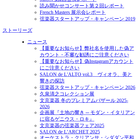
読み聞かせコンサート第２回レポート
French Masters 展示会レポート
弦楽器スタートアップ・キャンペーン 2019
ストーリーズ
ニュース
【重要なお知らせ】弊社名を使用した偽ア
カウント・不審な勧誘にご注意ください
【重要なお知らせ】偽Instagramアカウント
にご注意ください
SALON de L'ALTO vol.3 ヴィオラ、美と
響きの探訪
弦楽器スタートアップ・キャンペーン 2026
久泉清之コレクション展
文京楽器 冬のプレミアムバザール 2025-
2026
企画展『土地の響き ─ モダン・イタリアン
に宿るゲニウス・ロキ』
文京楽器の弦楽器フェア2025
SALON de L’ARCHET 2025
オーケストラ・クリアンサ・シダダン平和