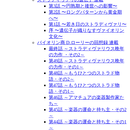
第3話 〜円熟期と後世への影響〜
第2話 〜ロングパターンから黄金期
へ〜
第1話 〜若き日のストラディヴァリ〜
序 〜遺伝子が織りなすヴァイオリン
文化〜
バイオリン商 D.ローリーの回想録 連載
最終話 ～ストラディヴァリウス晩年
の力作 ・その2～
第49話 ～ストラディヴァリウス晩年
の力作・その1～
第48話 ～もうひとつのストラド物
語・その2～
第47話 ～もうひとつのストラド物
語・その1～
第46話 ～アマチュアの楽器製作家た
ち～
第45話 ～楽器の運命と持ち主・その2
～
第44話 ～楽器の運命と持ち主・その1
～