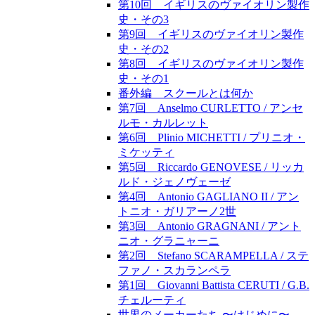
第10回 イギリスのヴァイオリン製作
史・その3
第9回 イギリスのヴァイオリン製作
史・その2
第8回 イギリスのヴァイオリン製作
史・その1
番外編 スクールとは何か
第7回 Anselmo CURLETTO / アンセ
ルモ・カルレット
第6回 Plinio MICHETTI / プリニオ・
ミケッティ
第5回 Riccardo GENOVESE / リッカ
ルド・ジェノヴェーゼ
第4回 Antonio GAGLIANO II / アン
トニオ・ガリアーノ2世
第3回 Antonio GRAGNANI / アント
ニオ・グラニャーニ
第2回 Stefano SCARAMPELLA / ステ
ファノ・スカランペラ
第1回 Giovanni Battista CERUTI / G.B.
チェルーティ
世界のメーカーたち 〜はじめに〜