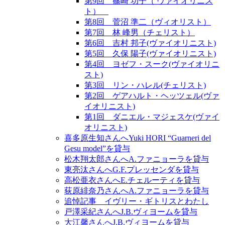
第9回 篠崎 功子（ ヴァイオリニス
ト）
第8回 菅沼 準二（ヴィオリスト）
第7回 林 峰男（チェリスト）
第6回 吉村 邦子(ヴァイオリニスト)
第5回 久保 陽子(ヴァイオリニスト)
第4回 ヨゼフ・スーク(ヴァイオリニ
スト)
第3回 リン・ハレル(チェリスト)
第2回 ゲアハルト・ヘッツェル(ヴァ
イオリニスト)
第1回 ダニエル・マジェスケ(ヴァイ
オリニスト)
喜多原生知さんへYuki HORI “Guarneri del
Gesu model”を貸与
松木翔太郎さんへA.ファニョーラを貸与
東亮汰さんへG.F.プレッセンダを貸与
高松亜衣さんへE.チェルーティを貸与
荻原緋奈乃さんへA.ファニョーラを貸与
追悼記事 イヴリー・ギトリスとわたし
戸澤采紀さんへJ.B.ヴィヨームを貸与
大江馨さんへJ.B.ヴィヨームを貸与