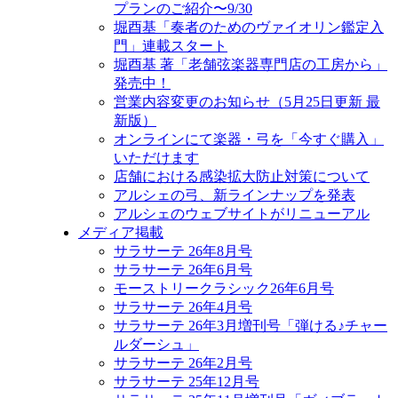
プランのご紹介〜9/30
堀酉基「奏者のためのヴァイオリン鑑定入
門」連載スタート
堀酉基 著「老舗弦楽器専門店の工房から」
発売中！
営業内容変更のお知らせ（5月25日更新 最
新版）
オンラインにて楽器・弓を「今すぐ購入」
いただけます
店舗における感染拡大防止対策について
アルシェの弓、新ラインナップを発表
アルシェのウェブサイトがリニューアル
メディア掲載
サラサーテ 26年8月号
サラサーテ 26年6月号
モーストリークラシック26年6月号
サラサーテ 26年4月号
サラサーテ 26年3月増刊号「弾ける♪チャー
ルダーシュ」
サラサーテ 26年2月号
サラサーテ 25年12月号