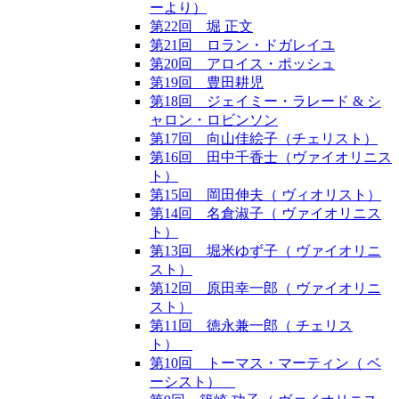
ーより）
第22回 堀 正文
第21回 ロラン・ドガレイユ
第20回 アロイス・ポッシュ
第19回 豊田耕児
第18回 ジェイミー・ラレード & シ
ャロン・ロビンソン
第17回 向山佳絵子（チェリスト）
第16回 田中千香士（ヴァイオリニス
ト）
第15回 岡田伸夫（ ヴィオリスト）
第14回 名倉淑子（ ヴァイオリニス
ト）
第13回 堀米ゆず子（ ヴァイオリニ
スト）
第12回 原田幸一郎（ ヴァイオリニ
スト）
第11回 徳永兼一郎（ チェリス
ト）
第10回 トーマス・マーティン（ ベ
ーシスト）