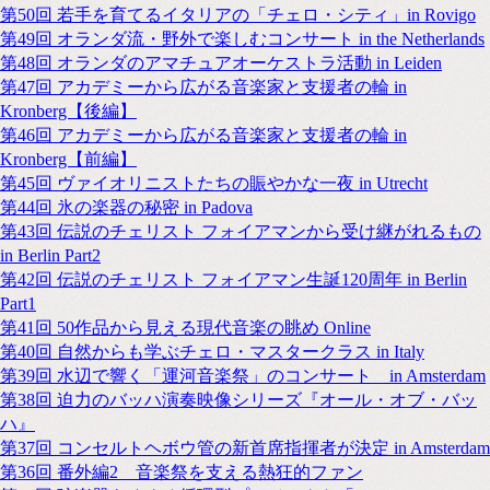
第50回 若手を育てるイタリアの「チェロ・シティ」in Rovigo
第49回 オランダ流・野外で楽しむコンサート in the Netherlands
第48回 オランダのアマチュアオーケストラ活動 in Leiden
第47回 アカデミーから広がる音楽家と支援者の輪 in
Kronberg【後編】
第46回 アカデミーから広がる音楽家と支援者の輪 in
Kronberg【前編】
第45回 ヴァイオリニストたちの賑やかな一夜 in Utrecht
第44回 氷の楽器の秘密 in Padova
第43回 伝説のチェリスト フォイアマンから受け継がれるもの
in Berlin Part2
第42回 伝説のチェリスト フォイアマン生誕120周年 in Berlin
Part1
第41回 50作品から見える現代音楽の眺め Online
第40回 自然からも学ぶチェロ・マスタークラス in Italy
第39回 水辺で響く「運河音楽祭」のコンサート in Amsterdam
第38回 迫力のバッハ演奏映像シリーズ『オール・オブ・バッ
ハ』
第37回 コンセルトヘボウ管の新首席指揮者が決定 in Amsterdam
第36回 番外編2 音楽祭を支える熱狂的ファン