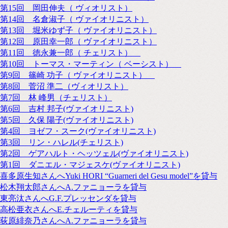
第15回 岡田伸夫（ ヴィオリスト）
第14回 名倉淑子（ ヴァイオリニスト）
第13回 堀米ゆず子（ ヴァイオリニスト）
第12回 原田幸一郎（ ヴァイオリニスト）
第11回 徳永兼一郎（ チェリスト）
第10回 トーマス・マーティン（ ベーシスト）
第9回 篠崎 功子（ ヴァイオリニスト）
第8回 菅沼 準二（ヴィオリスト）
第7回 林 峰男（チェリスト）
第6回 吉村 邦子(ヴァイオリニスト)
第5回 久保 陽子(ヴァイオリニスト)
第4回 ヨゼフ・スーク(ヴァイオリニスト)
第3回 リン・ハレル(チェリスト)
第2回 ゲアハルト・ヘッツェル(ヴァイオリニスト)
第1回 ダニエル・マジェスケ(ヴァイオリニスト)
喜多原生知さんへYuki HORI “Guarneri del Gesu model”を貸与
松木翔太郎さんへA.ファニョーラを貸与
東亮汰さんへG.F.プレッセンダを貸与
高松亜衣さんへE.チェルーティを貸与
荻原緋奈乃さんへA.ファニョーラを貸与