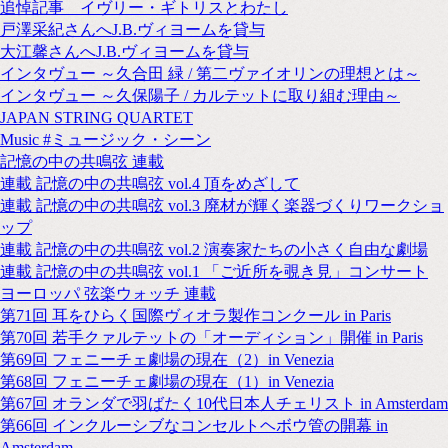
追悼記事 イヴリー・ギトリスとわたし
戸澤采紀さんへJ.B.ヴィヨームを貸与
大江馨さんへJ.B.ヴィヨームを貸与
インタヴュー ～久合田 緑 / 第二ヴァイオリンの理想とは～
インタヴュー ～久保陽子 / カルテットに取り組む理由～
JAPAN STRING QUARTET
Music #ミュージック・シーン
記憶の中の共鳴弦 連載
連載 記憶の中の共鳴弦 vol.4 頂をめざして
連載 記憶の中の共鳴弦 vol.3 廃材が輝く楽器づくりワークショ
ップ
連載 記憶の中の共鳴弦 vol.2 演奏家たちの小さく自由な劇場
連載 記憶の中の共鳴弦 vol.1 「ご近所を覗き見」コンサート
ヨーロッパ 弦楽ウォッチ 連載
第71回 耳をひらく国際ヴィオラ製作コンクール in Paris
第70回 若手クァルテットの「オーディション」開催 in Paris
第69回 フェニーチェ劇場の現在（2）in Venezia
第68回 フェニーチェ劇場の現在（1）in Venezia
第67回 オランダで羽ばたく10代日本人チェリスト in Amsterdam
第66回 インクルーシブなコンセルトヘボウ管の開幕 in
Amsterdam