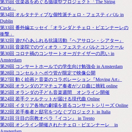
第35回 弦楽器をめぐる循環型プロジェクト「The String
Circle」
第34回 オルタナティブな個性派チェロ・フェスティバル in
Dublin
第33回 番外編エッセイ「オランダとチェロ・ビエンナーレの
衝撃」
第32回 遊び心あふれる抗議活動『ヘアサロン・シアター』
第31回 音楽院でのヴィオラ・フェスティバルとコンクール
第30回 コロナ禍のコンサートオーガナイザーの思い in
Amsterdam
第29回 コンサートホールでの学生向け勉強会 in Amsterdam
第28回 コンセルトヘボウ管が限定で映像公開
第27回 動く絵画と音楽のコラボレーション『Moving Art』
第26回 オランダのアマチュア奏者がソロ曲に挑戦 online
第25回 オランダの子ども音楽週間 オンライン開催
第24回 若手クァルテットが届ける現代曲 Online
第23回 イタリア各地の劇場を巡るコンサートシリーズ Online
第22回 若手奏者と邸宅をつなぐプロジェクト in Italia
第21回 注目の宗教オペラ『イコン』 in Trento
第20回 オンライン開催されたチェロ・ビエンナーレ in
Amsterdam