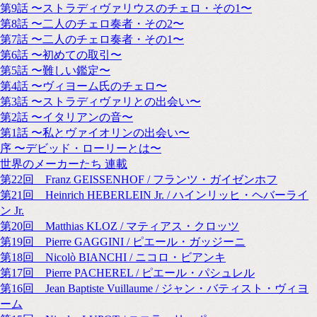
第9話 〜ストラディヴァリウスのチェロ・その1〜
第8話 〜二人のチェロ奏者・その2〜
第7話 〜二人のチェロ奏者・その1〜
第6話 〜初めての取引〜
第5話 〜難しい鑑定〜
第4話 〜ヴィヨーム氏のチェロ〜
第3話 〜ストラディヴァリとの出会い〜
第2話 〜イタリアンの音〜
第1話 〜私とヴァイオリンの出会い〜
序 〜デビッド・ローリーとは〜
世界のメーカーたち 連載
第22回 Franz GEISSENHOF / フランツ・ガイゼンホフ
第21回 Heinrich HEBERLEIN Jr. / ハインリッヒ・ヘバーライ
ン Jr.
第20回 Matthias KLOZ / マティアス・クロッツ
第19回 Pierre GAGGINI / ピエール・ガッジーニ
第18回 Nicolò BIANCHI / ニコロ・ビアンキ
第17回 Pierre PACHEREL / ピエール・パシュレル
第16回 Jean Baptiste Vuillaume / ジャン・バティスト・ヴィヨ
ーム