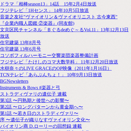
ドラマ「相棒season13」14話 15年2月4日放送
フジテレビ「1Hセンス」 14年10月5日放送
音楽之友社”ヴァイオリン＆ヴァイオリニスト 古今東西"
『企業内職人図鑑 ②楽器』(同友館)
文京区民チャンネル「Ｂぐるdeめぐ～るVol.11」13年12月13日
放送
住宅建築 13年8月号
住宅建築 13年6月号
コソボフィルハーモニー交響楽団楽器整備計画
フジテレビ「たけしのコマ大数学科」 11年12月20日放送
水樹奈々のLIVE GRACEのOP映像（2011年1月16日）
TCNテレビ「あらぶんちょ！」 10年9月13日放送
BGNewsletters
Instruments & Bows #楽器と弓
ストラディヴァリの遺伝子 連載
第3話 〜円熟期と後世への影響〜
第2話 〜ロングパターンから黄金期へ〜
第1話 〜若き日のストラディヴァリ〜
序 〜遺伝子が織りなすヴァイオリン文化〜
バイオリン商 D.ローリーの回想録 連載