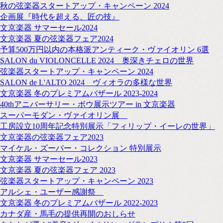
秋の弦楽器スタートアップ・キャンペーン 2024
企画展『時代を超える、匠の技』
文京楽器 サマーセール2024
文京楽器 夏の弦楽器フェア2024
予算500万円以内の本格派アンティーク・ヴァイオリン 6選
SALON du VIOLONCELLE 2024 奥深きチェロの世界
弦楽器スタートアップ・キャンペーン 2024
SALON de L'ALTO 2024 ヴィオラの多様な世界
文京楽器 冬のプレミアムバザール 2023-2024
40thアニバーサリー・ボウ展示ツアー in 文京楽器
スーパーモダン・ヴァイオリン展
工房設立10周年記念特別展示「フィリップ・イーレの世界」
文京楽器の弦楽器フェア2023
マイケル・ズーバー・コレクション 特別展示
文京楽器 サマーセール2023
文京楽器 夏の弦楽器フェア 2023
弦楽器スタートアップ・キャンペーン 2023
アルシェ・ユーザー感謝祭
文京楽器 冬のプレミアムバザール 2022-2023
カナダ産・馬毛の提供再開のおしらせ