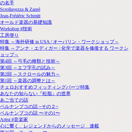
の名手
Scrollavezza & Zanrè
Jean-Frédéric Schmitt
オールド楽器の基礎知識
Workshop #技術
工房便り
特集 ～海外研修 in USA / オーバリン・ワークショップ～
特集 ～アンナ・エディガー / 化学で楽器を修復する ワークシ
ョップ～
第4回 ～弓毛の種類と技術～
第3回 ～エフ字孔の試み～
第2回 ～スクロールの魅力～
第1回 ～楽器の調整とは～
チェロおすすめフィッティングパーツ特集
あなたの知らない『松脂』の世界
あご当ての話
ペルナンブコの話 ~その２~
ペルナンブコの話 〜その1〜
Artist #音楽家
心に響く、レジェンドからのメッセージ 連載