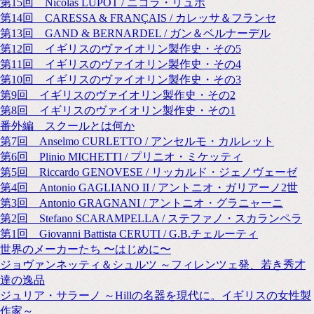
第15回 Nicolas LUPOT / ニコラ・リュポ
第14回 CARESSA & FRANÇAIS / カレッサ＆フランセ
第13回 GAND & BERNARDEL / ガン＆ベルナーデル
第12回 イギリスのヴァイオリン製作史・その5
第11回 イギリスのヴァイオリン製作史・その4
第10回 イギリスのヴァイオリン製作史・その3
第9回 イギリスのヴァイオリン製作史・その2
第8回 イギリスのヴァイオリン製作史・その1
番外編 スクールとは何か
第7回 Anselmo CURLETTO / アンセルモ・カルレット
第6回 Plinio MICHETTI / プリニオ・ミケッティ
第5回 Riccardo GENOVESE / リッカルド・ジェノヴェーゼ
第4回 Antonio GAGLIANO II / アントニオ・ガリアーノ2世
第3回 Antonio GRAGNANI / アントニオ・グラニャーニ
第2回 Stefano SCARAMPELLA / ステファノ・スカランペラ
第1回 Giovanni Battista CERUTI / G.B.チェルーティ
世界のメーカーたち 〜はじめに〜
ジョヴァンネッティ＆シュルツ ～フィレンツェ発、若き秀才
達の逸品
ジュリア・サラーノ ～Hillの名器を現代に。イギリスの女性製
作家～