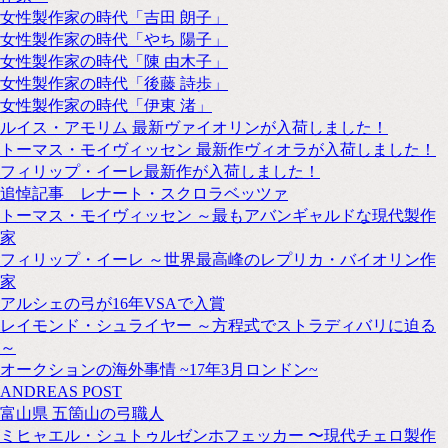
女性製作家の時代「吉田 朗子」
女性製作家の時代「やち 陽子」
女性製作家の時代「陳 由木子」
女性製作家の時代「後藤 詩歩」
女性製作家の時代「伊東 渚」
ルイス・アモリム 最新ヴァイオリンが入荷しました！
トーマス・モイヴィッセン 最新作ヴィオラが入荷しました！
フィリップ・イーレ最新作が入荷しました！
追悼記事 レナート・スクロラベッツァ
トーマス・モイヴィッセン ～最もアバンギャルドな現代製作
家
フィリップ・イーレ ～世界最高峰のレプリカ・バイオリン作
家
アルシェの弓が16年VSAで入賞
レイモンド・シュライヤー ～方程式でストラディバリに迫る
～
オークションの海外事情 ~17年3月ロンドン~
ANDREAS POST
富山県 五箇山の弓職人
ミヒャエル・シュトゥルゼンホフェッカー 〜現代チェロ製作