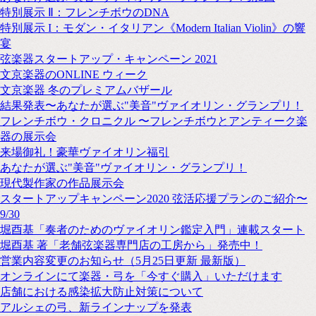
特別展示 Ⅱ：フレンチボウのDNA
特別展示 I：モダン・イタリアン《Modern Italian Violin》の響
宴
弦楽器スタートアップ・キャンペーン 2021
文京楽器のONLINE ウィーク
文京楽器 冬のプレミアムバザール
結果発表〜あなたが選ぶ"美音"ヴァイオリン・グランプリ！
フレンチボウ・クロニクル 〜フレンチボウとアンティーク楽
器の展示会
来場御礼！豪華ヴァイオリン福引
あなたが選ぶ"美音"ヴァイオリン・グランプリ！
現代製作家の作品展示会
スタートアップキャンペーン2020 弦活応援プランのご紹介〜
9/30
堀酉基「奏者のためのヴァイオリン鑑定入門」連載スタート
堀酉基 著「老舗弦楽器専門店の工房から」発売中！
営業内容変更のお知らせ（5月25日更新 最新版）
オンラインにて楽器・弓を「今すぐ購入」いただけます
店舗における感染拡大防止対策について
アルシェの弓、新ラインナップを発表