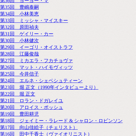
第36回 ヨーヨー・マ
第35回 豊嶋泰嗣
第34回 小林美恵
第33回 ミッシャ・マイスキー
第32回 原田禎夫
第31回 ゲイリー・カー
第30回 小林健次
第29回 イーゴリ・オイストラフ
第28回 江藤俊哉
第27回 ミカエラ・フカチョヴァ
第26回 マット・ハイモヴィッツ
第25回 今井信子
第24回 エルネ・シェベシュティーン
第23回 堀 正文（1990年インタビューより）
第22回 堀 正文
第21回 ロラン・ドガレイユ
第20回 アロイス・ポッシュ
第19回 豊田耕児
第18回 ジェイミー・ラレード & シャロン・ロビンソン
第17回 向山佳絵子（チェリスト）
第16回 田中千香士（ヴァイオリニスト）