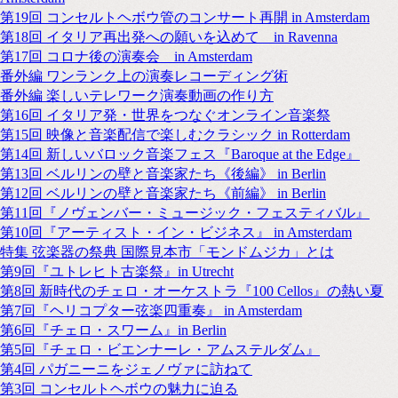
第19回 コンセルトヘボウ管のコンサート再開 in Amsterdam
第18回 イタリア再出発への願いを込めて in Ravenna
第17回 コロナ後の演奏会 in Amsterdam
番外編 ワンランク上の演奏レコーディング術
番外編 楽しいテレワーク演奏動画の作り方
第16回 イタリア発・世界をつなぐオンライン音楽祭
第15回 映像と音楽配信で楽しむクラシック in Rotterdam
第14回 新しいバロック音楽フェス『Baroque at the Edge』
第13回 ベルリンの壁と音楽家たち《後編》 in Berlin
第12回 ベルリンの壁と音楽家たち《前編》 in Berlin
第11回『ノヴェンバー・ミュージック・フェスティバル』
第10回『アーティスト・イン・ビジネス』 in Amsterdam
特集 弦楽器の祭典 国際見本市「モンドムジカ」とは
第9回『ユトレヒト古楽祭』in Utrecht
第8回 新時代のチェロ・オーケストラ『100 Cellos』の熱い夏
第7回『ヘリコプター弦楽四重奏』 in Amsterdam
第6回『チェロ・スワーム』in Berlin
第5回『チェロ・ビエンナーレ・アムステルダム』
第4回 パガニーニをジェノヴァに訪ねて
第3回 コンセルトヘボウの魅力に迫る