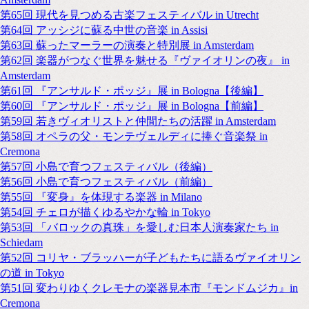
第65回 現代を見つめる古楽フェスティバル in Utrecht
第64回 アッシジに蘇る中世の音楽 in Assisi
第63回 蘇ったマーラーの演奏と特別展 in Amsterdam
第62回 楽器がつなぐ世界を魅せる『ヴァイオリンの夜』 in
Amsterdam
第61回 『アンサルド・ポッジ』展 in Bologna【後編】
第60回 『アンサルド・ポッジ』展 in Bologna【前編】
第59回 若きヴィオリストと仲間たちの活躍 in Amsterdam
第58回 オペラの父・モンテヴェルディに捧ぐ音楽祭 in
Cremona
第57回 小島で育つフェスティバル（後編）
第56回 小島で育つフェスティバル（前編）
第55回 『変身』を体現する楽器 in Milano
第54回 チェロが描くゆるやかな輪 in Tokyo
第53回 「バロックの真珠」を愛しむ日本人演奏家たち in
Schiedam
第52回 コリヤ・ブラッハーが子どもたちに語るヴァイオリン
の道 in Tokyo
第51回 変わりゆくクレモナの楽器見本市『モンドムジカ』in
Cremona