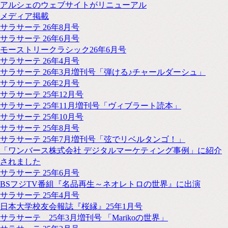
アルシェのウェブサイトがリニューアル
メディア掲載
サラサーテ 26年8月号
サラサーテ 26年6月号
モーストリークラシック26年6月号
サラサーテ 26年4月号
サラサーテ 26年3月増刊号「弾ける♪チャールダーシュ」
サラサーテ 26年2月号
サラサーテ 25年12月号
サラサーテ 25年11月増刊号「ヴィブラート読本」
サラサーテ 25年10月号
サラサーテ 25年8月号
サラサーテ 25年7月増刊号「弦でリベルタンゴ！」
「ワンバース株式会社 デジタルマーケティング事例」に紹介
されました
サラサーテ 25年6月号
BSフジTV番組『名品再生～ネオレトロの世界』に出演
サラサーテ 25年4月号
日本大学校友会報誌『桜縁』25年1月号
サラサーテ 25年3月増刊号 「Marikoの世界」