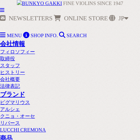
FINE VIOLINS SINCE 1947
NEWSLETTERS
ONLINE STORE
JP
MENU
SHOP INFO.
SEARCH
会社情報
フィロソフィー
取締役
スタッフ
ヒストリー
会社概要
法律表記
ブランド
ピグマリウス
アルシェ
クニョ・オーセ
リバース
LUCCHI CREMONA
商品