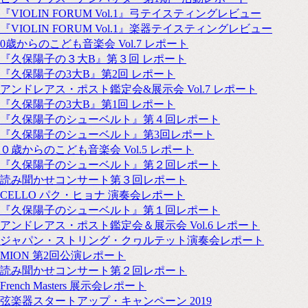
『VIOLIN FORUM Vol.1』弓テイスティングレビュー
『VIOLIN FORUM Vol.1』楽器テイスティングレビュー
0歳からのこども音楽会 Vol.7 レポート
『久保陽子の３大B』第３回 レポート
『久保陽子の3大B』第2回 レポート
アンドレアス・ポスト鑑定会&展示会 Vol.7 レポート
『久保陽子の3大B』第1回 レポート
『久保陽子のシューベルト』第４回レポート
『久保陽子のシューベルト』第3回レポート
０歳からのこども音楽会 Vol.5 レポート
『久保陽子のシューベルト』第２回レポート
読み聞かせコンサート第３回レポート
CELLO パク・ヒョナ 演奏会レポート
『久保陽子のシューベルト』第１回レポート
アンドレアス・ポスト鑑定会＆展示会 Vol.6 レポート
ジャパン・ストリング・クヮルテット演奏会レポート
MION 第2回公演レポート
読み聞かせコンサート第２回レポート
French Masters 展示会レポート
弦楽器スタートアップ・キャンペーン 2019