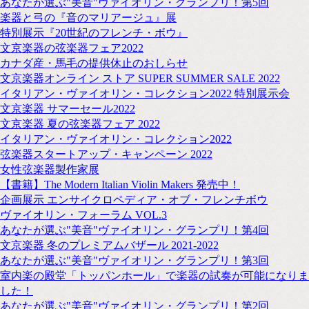
あなたが選ぶ"美音"ヴァイオリン・グランプリ！第5回
楽器と弓の『音のマリアージュ』展
特別展示『20世紀のフレンチ・ボウ』
文京楽器の弦楽器フェア2022
カナダ産・馬毛の提供休止のおしらせ
文京楽器オンライン ストア SUPER SUMMER SALE 2022
イタリアン・ヴァイオリン・コレクション2022 特別展示会
文京楽器 サマーセール2022
文京楽器 夏の弦楽器フェア 2022
イタリアン・ヴァイオリン・コレクション2022
弦楽器スタートアップ・キャンペーン 2022
女性弦楽器製作家展
【書籍】The Modern Italian Violin Makers 発売中！
企画展示 エンサイクロペディア・オブ・フレンチボウ
ヴァイオリン・フォーラム VOL.3
あなたが選ぶ"美音"ヴァイオリン・グランプリ！第4回
文京楽器 冬のプレミアムバザール 2021-2022
あなたが選ぶ"美音"ヴァイオリン・グランプリ！第3回
室内楽の殿堂「トッパンホール」で楽器の試奏が可能になりま
した！
あなたが選ぶ"美音"ヴァイオリン・グランプリ！第2回