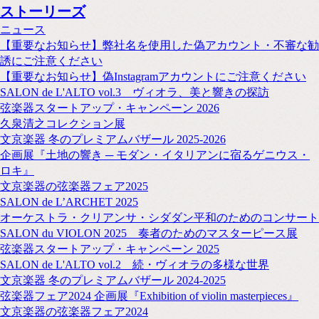
ストーリーズ
ニュース
【重要なお知らせ】弊社名を使用した偽アカウント・不審な勧
誘にご注意ください
【重要なお知らせ】偽Instagramアカウントにご注意ください
SALON de L'ALTO vol.3 ヴィオラ、美と響きの探訪
弦楽器スタートアップ・キャンペーン 2026
久泉清之コレクション展
文京楽器 冬のプレミアムバザール 2025-2026
企画展『土地の響き ─ モダン・イタリアンに宿るゲニウス・
ロキ』
文京楽器の弦楽器フェア2025
SALON de L’ARCHET 2025
オーケストラ・クリアンサ・シダダン平和のためのコンサート
SALON du VIOLON 2025 奏者のためのマスターピース展
弦楽器スタートアップ・キャンペーン 2025
SALON de L'ALTO vol.2 続・ヴィオラの多様な世界
文京楽器 冬のプレミアムバザール 2024-2025
弦楽器フェア2024 企画展『Exhibition of violin masterpieces』
文京楽器の弦楽器フェア2024