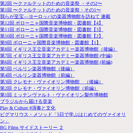
第2回 〜クァルテットのための音楽祭 ・その2〜
第1回 〜クァルテットのための音楽祭・その1〜
我らが至宝―ヨーロッパの楽器博物館を訪ねて 連載
第12回 ボローニャ国際音楽博物館・図書館【4】
第11回 ボローニャ国際音楽博物館・図書館【3】
第10回 ボローニャ国際音楽博物館・図書館【2】
第9回 ボローニャ国際音楽博物館・図書館【1】
第8回 イギリス王立音楽アカデミー楽器博物館（後編）
第7回 イギリス王立音楽アカデミー楽器博物館 (中編)
第6回 イギリス王立音楽アカデミー楽器博物館 (前編)
第5回 ベルリン楽器博物館（後編）
第4回 ベルリン楽器博物館（前編）
第3回 クレモナ・ヴァイオリン博物館 （後編）
第2回 クレモナ・ヴァイオリン博物館（前編）
第1回 ミッテンヴァルト・ヴァイオリン製作博物館
ブラジルから届ける音楽
Play & Culture #演奏と文化
ピグマリウス・メソッド「5日で学ぶはじめてのヴァイオリ
ン」
BG Films サイドストーリー ２