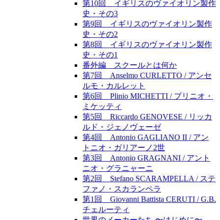
第10回 イギリスのヴァイオリン製作
史・その3
第9回 イギリスのヴァイオリン製作
史・その2
第8回 イギリスのヴァイオリン製作
史・その1
番外編 スクールとは何か
第7回 Anselmo CURLETTO / アンセ
ルモ・カルレット
第6回 Plinio MICHETTI / プリニオ・
ミケッティ
第5回 Riccardo GENOVESE / リッカ
ルド・ジェノヴェーゼ
第4回 Antonio GAGLIANO II / アン
トニオ・ガリアーノ2世
第3回 Antonio GRAGNANI / アント
ニオ・グラニャーニ
第2回 Stefano SCARAMPELLA / ステ
ファノ・スカランペラ
第1回 Giovanni Battista CERUTI / G.B.
チェルーティ
世界のメーカーたち 〜はじめに〜