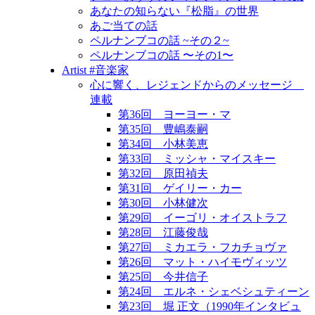
あなたの知らない『松脂』の世界
あご当ての話
ペルナンブコの話 ~その２~
ペルナンブコの話 〜その1〜
Artist #音楽家
心に響く、レジェンドからのメッセージ
連載
第36回 ヨーヨー・マ
第35回 豊嶋泰嗣
第34回 小林美恵
第33回 ミッシャ・マイスキー
第32回 原田禎夫
第31回 ゲイリー・カー
第30回 小林健次
第29回 イーゴリ・オイストラフ
第28回 江藤俊哉
第27回 ミカエラ・フカチョヴァ
第26回 マット・ハイモヴィッツ
第25回 今井信子
第24回 エルネ・シェベシュティーン
第23回 堀 正文（1990年インタビュ