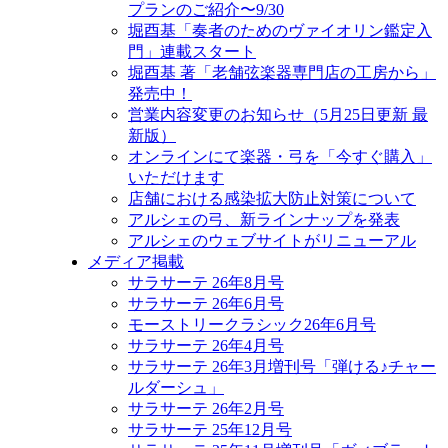
プランのご紹介〜9/30
堀酉基「奏者のためのヴァイオリン鑑定入
門」連載スタート
堀酉基 著「老舗弦楽器専門店の工房から」
発売中！
営業内容変更のお知らせ（5月25日更新 最
新版）
オンラインにて楽器・弓を「今すぐ購入」
いただけます
店舗における感染拡大防止対策について
アルシェの弓、新ラインナップを発表
アルシェのウェブサイトがリニューアル
メディア掲載
サラサーテ 26年8月号
サラサーテ 26年6月号
モーストリークラシック26年6月号
サラサーテ 26年4月号
サラサーテ 26年3月増刊号「弾ける♪チャー
ルダーシュ」
サラサーテ 26年2月号
サラサーテ 25年12月号