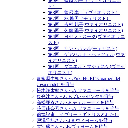
第9回 篠崎 功子（ ヴァイオリニス
ト）
第8回 菅沼 準二（ヴィオリスト）
第7回 林 峰男（チェリスト）
第6回 吉村 邦子(ヴァイオリニスト)
第5回 久保 陽子(ヴァイオリニスト)
第4回 ヨゼフ・スーク(ヴァイオリニ
スト)
第3回 リン・ハレル(チェリスト)
第2回 ゲアハルト・ヘッツェル(ヴァ
イオリニスト)
第1回 ダニエル・マジェスケ(ヴァイ
オリニスト)
喜多原生知さんへYuki HORI “Guarneri del
Gesu model”を貸与
松木翔太郎さんへA.ファニョーラを貸与
東亮汰さんへG.F.プレッセンダを貸与
高松亜衣さんへE.チェルーティを貸与
荻原緋奈乃さんへA.ファニョーラを貸与
追悼記事 イヴリー・ギトリスとわたし
戸澤采紀さんへJ.B.ヴィヨームを貸与
大江馨さんへJ.B.ヴィヨームを貸与