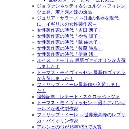
ジョヴァンネッティ＆シュルツ ～フィレン
ツェ発、若き秀才達の逸品
ジュリア・サラーノ ～Hillの名器を現代
に。イギリスの女性製作家～
女性製作家の時代「吉田 朗子」
女性製作家の時代「やち 陽子」
女性製作家の時代「陳 由木子」
女性製作家の時代「後藤 詩歩」
女性製作家の時代「伊東 渚」
ルイス・アモリム 最新ヴァイオリンが入荷
しました！
トーマス・モイヴィッセン 最新作ヴィオラ
が入荷しました！
フィリップ・イーレ最新作が入荷しまし
た！
追悼記事 レナート・スクロラベッツァ
トーマス・モイヴィッセン ～最もアバンギ
ャルドな現代製作家
フィリップ・イーレ ～世界最高峰のレプリ
カ・バイオリン作家
アルシェの弓が16年VSAで入賞