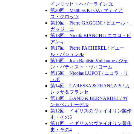
インリッヒ・ヘバーライン Jr.
第20回 Matthias KLOZ / マティア
ス・クロッツ
第19回 Pierre GAGGINI / ピエール・
ガッジーニ
第18回 Nicolò BIANCHI / ニコロ・ビ
アンキ
第17回 Pierre PACHEREL / ピエー
ル・パシュレル
第16回 Jean Baptiste Vuillaume / ジャ
ン・バティスト・ヴィヨーム
第15回 Nicolas LUPOT / ニコラ・リ
ュポ
第14回 CARESSA & FRANÇAIS / カ
レッサ＆フランセ
第13回 GAND & BERNARDEL / ガ
ン＆ベルナーデル
第12回 イギリスのヴァイオリン製作
史・その5
第11回 イギリスのヴァイオリン製作
史・その4