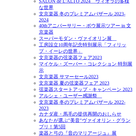
SALON de L'ALTO 2024 ヴィオラの多様
な世界
文京楽器 冬のプレミアムバザール 2023-
2024
40thアニバーサリー・ボウ展示ツアー in 文
京楽器
スーパーモダン・ヴァイオリン展
工房設立10周年記念特別展示「フィリッ
プ・イーレの世界」
文京楽器の弦楽器フェア2023
マイケル・ズーバー・コレクション 特別展
示
文京楽器 サマーセール2023
文京楽器 夏の弦楽器フェア 2023
弦楽器スタートアップ・キャンペーン 2023
アルシェ・ユーザー感謝祭
文京楽器 冬のプレミアムバザール 2022-
2023
カナダ産・馬毛の提供再開のおしらせ
あなたが選ぶ"美音"ヴァイオリン・グラン
プリ！第5回
楽器と弓の『音のマリアージュ』展