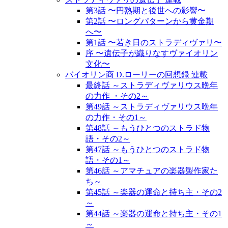
第3話 〜円熟期と後世への影響〜
第2話 〜ロングパターンから黄金期
へ〜
第1話 〜若き日のストラディヴァリ〜
序 〜遺伝子が織りなすヴァイオリン
文化〜
バイオリン商 D.ローリーの回想録 連載
最終話 ～ストラディヴァリウス晩年
の力作 ・その2～
第49話 ～ストラディヴァリウス晩年
の力作・その1～
第48話 ～もうひとつのストラド物
語・その2～
第47話 ～もうひとつのストラド物
語・その1～
第46話 ～アマチュアの楽器製作家た
ち～
第45話 ～楽器の運命と持ち主・その2
～
第44話 ～楽器の運命と持ち主・その1
～