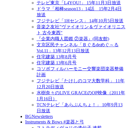
テレビ東京「L4YOU!」 15年11月3日放送
ドラマ「相棒season13」14話 15年2月4日
放送
フジテレビ「1Hセンス」 14年10月5日放送
音楽之友社”ヴァイオリン＆ヴァイオリニス
ト 古今東西"
『企業内職人図鑑 ②楽器』(同友館)
文京区民チャンネル「Ｂぐるdeめぐ～る
Vol.11」13年12月13日放送
住宅建築 13年8月号
住宅建築 13年6月号
コソボフィルハーモニー交響楽団楽器整備
計画
フジテレビ「たけしのコマ大数学科」 11年
12月20日放送
水樹奈々のLIVE GRACEのOP映像（2011年
1月16日）
TCNテレビ「あらぶんちょ！」 10年9月13
日放送
BGNewsletters
Instruments & Bows #楽器と弓
ストラディヴァリの遺伝子 連載