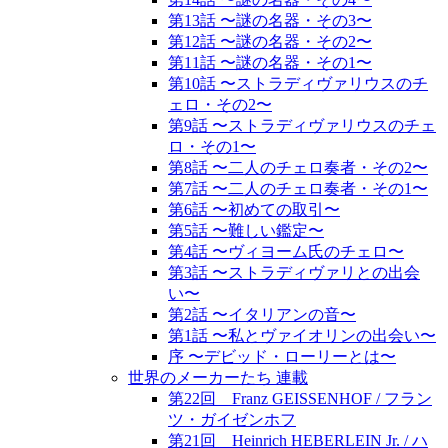
第13話 〜謎の名器・その3〜
第12話 〜謎の名器・その2〜
第11話 〜謎の名器・その1〜
第10話 〜ストラディヴァリウスのチ
ェロ・その2〜
第9話 〜ストラディヴァリウスのチェ
ロ・その1〜
第8話 〜二人のチェロ奏者・その2〜
第7話 〜二人のチェロ奏者・その1〜
第6話 〜初めての取引〜
第5話 〜難しい鑑定〜
第4話 〜ヴィヨーム氏のチェロ〜
第3話 〜ストラディヴァリとの出会
い〜
第2話 〜イタリアンの音〜
第1話 〜私とヴァイオリンの出会い〜
序 〜デビッド・ローリーとは〜
世界のメーカーたち 連載
第22回 Franz GEISSENHOF / フラン
ツ・ガイゼンホフ
第21回 Heinrich HEBERLEIN Jr. / ハ