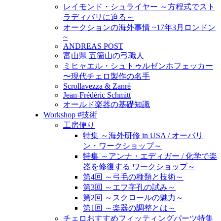
レイモンド・シュライヤー ～方程式でスト
ラディバリに迫る～
オークションの海外事情 ~17年3月ロンドン
~
ANDREAS POST
富山県 五箇山の弓職人
ミヒャエル・シュトゥルゼンホフェッカー
〜現代チェロ製作の名手
Scrollavezza & Zanrè
Jean-Frédéric Schmitt
オールド楽器の基礎知識
Workshop #技術
工房便り
特集 ～海外研修 in USA / オーバリ
ン・ワークショップ～
特集 ～アンナ・エディガー / 化学で楽
器を修復する ワークショップ～
第4回 ～弓毛の種類と技術～
第3回 ～エフ字孔の試み～
第2回 ～スクロールの魅力～
第1回 ～楽器の調整とは～
チェロおすすめフィッティングパーツ特集