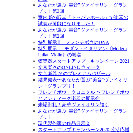
あなたが選ぶ"美音"ヴァイオリン・グラン
プリ！第3回
室内楽の殿堂「トッパンホール」で楽器の
試奏が可能になりました！
あなたが選ぶ"美音"ヴァイオリン・グラン
プリ！第2回
特別展示 Ⅱ：フレンチボウのDNA
特別展示 I：モダン・イタリアン《Modern
Italian Violin》の響宴
弦楽器スタートアップ・キャンペーン 2021
文京楽器のONLINE ウィーク
文京楽器 冬のプレミアムバザール
結果発表〜あなたが選ぶ"美音"ヴァイオリ
ン・グランプリ！
フレンチボウ・クロニクル 〜フレンチボウ
とアンティーク楽器の展示会
来場御礼！豪華ヴァイオリン福引
あなたが選ぶ"美音"ヴァイオリン・グラン
プリ！
現代製作家の作品展示会
スタートアップキャンペーン2020 弦活応援