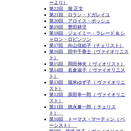
ーより）
第22回 堀 正文
第21回 ロラン・ドガレイユ
第20回 アロイス・ポッシュ
第19回 豊田耕児
第18回 ジェイミー・ラレード & シ
ャロン・ロビンソン
第17回 向山佳絵子（チェリスト）
第16回 田中千香士（ヴァイオリニス
ト）
第15回 岡田伸夫（ ヴィオリスト）
第14回 名倉淑子（ ヴァイオリニス
ト）
第13回 堀米ゆず子（ ヴァイオリニ
スト）
第12回 原田幸一郎（ ヴァイオリニ
スト）
第11回 徳永兼一郎（ チェリス
ト）
第10回 トーマス・マーティン（ ベ
ーシスト）