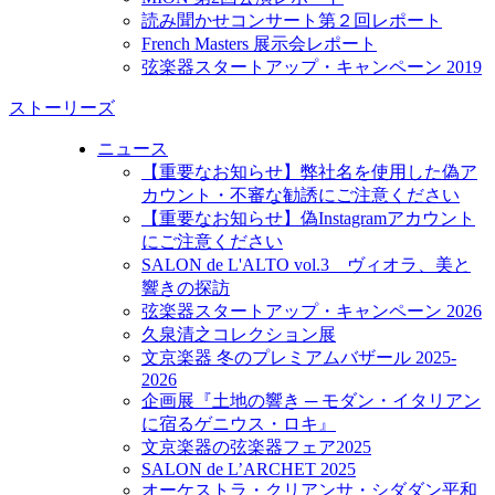
読み聞かせコンサート第２回レポート
French Masters 展示会レポート
弦楽器スタートアップ・キャンペーン 2019
ストーリーズ
ニュース
【重要なお知らせ】弊社名を使用した偽ア
カウント・不審な勧誘にご注意ください
【重要なお知らせ】偽Instagramアカウント
にご注意ください
SALON de L'ALTO vol.3 ヴィオラ、美と
響きの探訪
弦楽器スタートアップ・キャンペーン 2026
久泉清之コレクション展
文京楽器 冬のプレミアムバザール 2025-
2026
企画展『土地の響き ─ モダン・イタリアン
に宿るゲニウス・ロキ』
文京楽器の弦楽器フェア2025
SALON de L’ARCHET 2025
オーケストラ・クリアンサ・シダダン平和