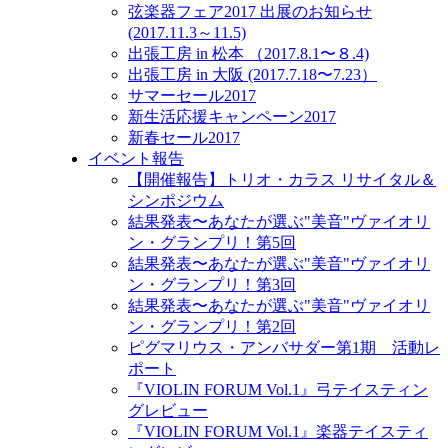
弦楽器フェア2017 出展のお知らせ
(2017.11.3～11.5)
出張工房 in 松本 （2017.8.1〜８.4)
出張工房 in 大阪 (2017.7.18〜7.23）
サマーセール2017
新生活応援キャンペーン2017
新春セール2017
イベント報告
【開催報告】トリオ・カラス リサイタル＆
シンポジウム
結果発表〜あなたが選ぶ"美音"ヴァイオリ
ン・グランプリ！第5回
結果発表〜あなたが選ぶ"美音"ヴァイオリ
ン・グランプリ！第3回
結果発表〜あなたが選ぶ"美音"ヴァイオリ
ン・グランプリ！第2回
ピグマリウス・アンバサダー第1期 活動レ
ポート
『VIOLIN FORUM Vol.1』弓テイスティン
グレビュー
『VIOLIN FORUM Vol.1』楽器テイスティ