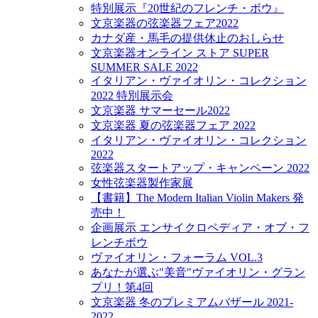
特別展示『20世紀のフレンチ・ボウ』
文京楽器の弦楽器フェア2022
カナダ産・馬毛の提供休止のおしらせ
文京楽器オンライン ストア SUPER
SUMMER SALE 2022
イタリアン・ヴァイオリン・コレクション
2022 特別展示会
文京楽器 サマーセール2022
文京楽器 夏の弦楽器フェア 2022
イタリアン・ヴァイオリン・コレクション
2022
弦楽器スタートアップ・キャンペーン 2022
女性弦楽器製作家展
【書籍】The Modern Italian Violin Makers 発
売中！
企画展示 エンサイクロペディア・オブ・フ
レンチボウ
ヴァイオリン・フォーラム VOL.3
あなたが選ぶ"美音"ヴァイオリン・グラン
プリ！第4回
文京楽器 冬のプレミアムバザール 2021-
2022