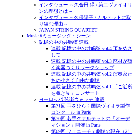
インタヴュー ～久合田 緑 / 第二ヴァイオリ
ンの理想とは～
インタヴュー ～久保陽子 / カルテットに取
り組む理由～
JAPAN STRING QUARTET
Music #ミュージック・シーン
記憶の中の共鳴弦 連載
連載 記憶の中の共鳴弦 vol.4 頂をめざ
して
連載 記憶の中の共鳴弦 vol.3 廃材が輝
く楽器づくりワークショップ
連載 記憶の中の共鳴弦 vol.2 演奏家た
ちの小さく自由な劇場
連載 記憶の中の共鳴弦 vol.1 「ご近所
を覗き見」コンサート
ヨーロッパ 弦楽ウォッチ 連載
第71回 耳をひらく国際ヴィオラ製作
コンクール in Paris
第70回 若手クァルテットの「オーデ
ィション」開催 in Paris
第69回 フェニーチェ劇場の現在（2）