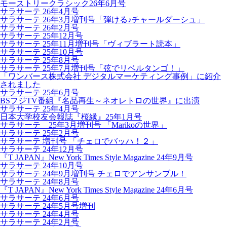
モーストリークラシック26年6月号
サラサーテ 26年4月号
サラサーテ 26年3月増刊号「弾ける♪チャールダーシュ」
サラサーテ 26年2月号
サラサーテ 25年12月号
サラサーテ 25年11月増刊号「ヴィブラート読本」
サラサーテ 25年10月号
サラサーテ 25年8月号
サラサーテ 25年7月増刊号「弦でリベルタンゴ！」
「ワンバース株式会社 デジタルマーケティング事例」に紹介
されました
サラサーテ 25年6月号
BSフジTV番組『名品再生～ネオレトロの世界』に出演
サラサーテ 25年4月号
日本大学校友会報誌『桜縁』25年1月号
サラサーテ 25年3月増刊号 「Marikoの世界」
サラサーテ 25年2月号
サラサーテ 増刊号 「チェロでバッハ！２」
サラサーテ 24年12月号
『T JAPAN』New York Times Style Magazine 24年9月号
サラサーテ 24年10月号
サラサーテ 24年9月増刊号 チェロでアンサンブル！
サラサーテ 24年8月号
『T JAPAN』New York Times Style Magazine 24年6月号
サラサーテ 24年6月号
サラサーテ 24年5月号増刊
サラサーテ 24年4月号
サラサーテ 24年2月号