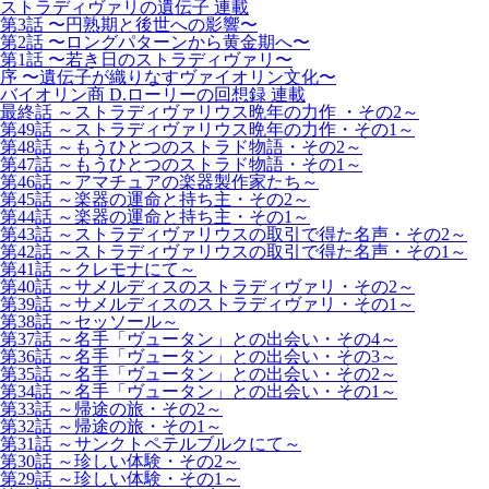
ストラディヴァリの遺伝子 連載
第3話 〜円熟期と後世への影響〜
第2話 〜ロングパターンから黄金期へ〜
第1話 〜若き日のストラディヴァリ〜
序 〜遺伝子が織りなすヴァイオリン文化〜
バイオリン商 D.ローリーの回想録 連載
最終話 ～ストラディヴァリウス晩年の力作 ・その2～
第49話 ～ストラディヴァリウス晩年の力作・その1～
第48話 ～もうひとつのストラド物語・その2～
第47話 ～もうひとつのストラド物語・その1～
第46話 ～アマチュアの楽器製作家たち～
第45話 ～楽器の運命と持ち主・その2～
第44話 ～楽器の運命と持ち主・その1～
第43話 ～ストラディヴァリウスの取引で得た名声・その2～
第42話 ～ストラディヴァリウスの取引で得た名声・その1～
第41話 ～クレモナにて～
第40話 ～サメルディスのストラディヴァリ・その2～
第39話 ～サメルディスのストラディヴァリ・その1～
第38話 ～セッソール～
第37話 ～名手「ヴュータン」との出会い・その4～
第36話 ～名手「ヴュータン」との出会い・その3～
第35話 ～名手「ヴュータン」との出会い・その2～
第34話 ～名手「ヴュータン」との出会い・その1～
第33話 ～帰途の旅・その2～
第32話 ～帰途の旅・その1～
第31話 ～サンクトペテルブルクにて～
第30話 ～珍しい体験・その2～
第29話 ～珍しい体験・その1～