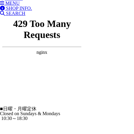
MENU
SHOP INFO.
SEARCH
■
日曜・月曜定休
Closed on Sundays & Mondays
10:30～18:30