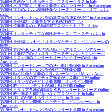
第40回 自然からも学ぶチェロ・マスタークラス in Italy
第39回 水辺で響く「運河音楽祭」のコンサート in Amsterdam
第38回 迫力のバッハ演奏映像シリーズ『オール・オブ・バッ
ハ』
第37回 コンセルトヘボウ管の新首席指揮者が決定 in Amsterdam
第36回 番外編2 音楽祭を支える熱狂的ファン
第35回 弦楽器をめぐる循環型プロジェクト「The String
Circle」
第34回 オルタナティブな個性派チェロ・フェスティバル in
Dublin
第33回 番外編エッセイ「オランダとチェロ・ビエンナーレの
衝撃」
第32回 遊び心あふれる抗議活動『ヘアサロン・シアター』
第31回 音楽院でのヴィオラ・フェスティバルとコンクール
第30回 コロナ禍のコンサートオーガナイザーの思い in
Amsterdam
第29回 コンサートホールでの学生向け勉強会 in Amsterdam
第28回 コンセルトヘボウ管が限定で映像公開
第27回 動く絵画と音楽のコラボレーション『Moving Art』
第26回 オランダのアマチュア奏者がソロ曲に挑戦 online
第25回 オランダの子ども音楽週間 オンライン開催
第24回 若手クァルテットが届ける現代曲 Online
第23回 イタリア各地の劇場を巡るコンサートシリーズ Online
第22回 若手奏者と邸宅をつなぐプロジェクト in Italia
第21回 注目の宗教オペラ『イコン』 in Trento
第20回 オンライン開催されたチェロ・ビエンナーレ in
Amsterdam
第19回 コンセルトヘボウ管のコンサート再開 in Amsterdam