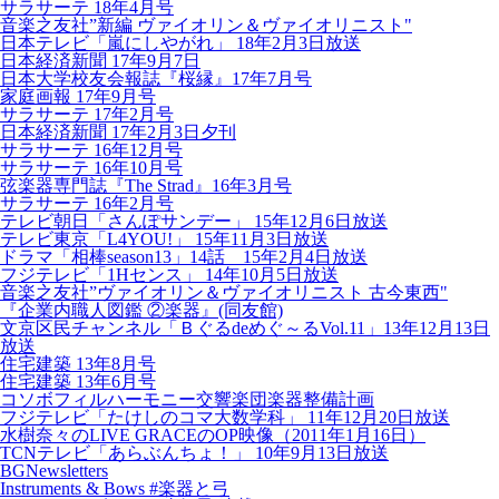
サラサーテ 18年4月号
音楽之友社”新編 ヴァイオリン＆ヴァイオリニスト"
日本テレビ「嵐にしやがれ」 18年2月3日放送
日本経済新聞 17年9月7日
日本大学校友会報誌『桜縁』17年7月号
家庭画報 17年9月号
サラサーテ 17年2月号
日本経済新聞 17年2月3日夕刊
サラサーテ 16年12月号
サラサーテ 16年10月号
弦楽器専門誌『The Strad』16年3月号
サラサーテ 16年2月号
テレビ朝日「さんぽサンデー」 15年12月6日放送
テレビ東京「L4YOU!」 15年11月3日放送
ドラマ「相棒season13」14話 15年2月4日放送
フジテレビ「1Hセンス」 14年10月5日放送
音楽之友社”ヴァイオリン＆ヴァイオリニスト 古今東西"
『企業内職人図鑑 ②楽器』(同友館)
文京区民チャンネル「Ｂぐるdeめぐ～るVol.11」13年12月13日
放送
住宅建築 13年8月号
住宅建築 13年6月号
コソボフィルハーモニー交響楽団楽器整備計画
フジテレビ「たけしのコマ大数学科」 11年12月20日放送
水樹奈々のLIVE GRACEのOP映像（2011年1月16日）
TCNテレビ「あらぶんちょ！」 10年9月13日放送
BGNewsletters
Instruments & Bows #楽器と弓