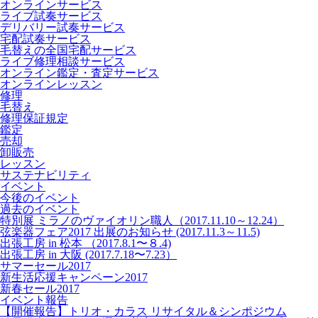
オンラインサービス
ライブ試奏サービス
デリバリー試奏サービス
宅配試奏サービス
毛替えの全国宅配サービス
ライブ修理相談サービス
オンライン鑑定・査定サービス
オンラインレッスン
修理
毛替え
修理保証規定
鑑定
売却
卸販売
レッスン
サステナビリティ
イベント
今後のイベント
過去のイベント
特別展 ミラノのヴァイオリン職人（2017.11.10～12.24）
弦楽器フェア2017 出展のお知らせ (2017.11.3～11.5)
出張工房 in 松本 （2017.8.1〜８.4)
出張工房 in 大阪 (2017.7.18〜7.23）
サマーセール2017
新生活応援キャンペーン2017
新春セール2017
イベント報告
【開催報告】トリオ・カラス リサイタル＆シンポジウム