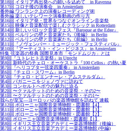
第18回 イタリア再出発への願いを込めて in Ravenna
第17回 コロナ後の演奏会 in Amsterdam
番外編 ワンランク上の演奏レコーディング術
番外編 楽しいテレワーク演奏動画の作り方
第16回 イタリア発・世界をつなぐオンライン音楽祭
第15回 映像と音楽配信で楽しむクラシック in Rotterdam
第14回 新しいバロック音楽フェス『Baroque at the Edge』
第13回 ベルリンの壁と音楽家たち《後編》 in Berlin
第12回 ベルリンの壁と音楽家たち《前編》 in Berlin
第11回『ノヴェンバー・ミュージック・フェスティバル』
第10回『アーティスト・イン・ビジネス』 in Amsterdam
特集 弦楽器の祭典 国際見本市「モンドムジカ」とは
第9回『ユトレヒト古楽祭』in Utrecht
第8回 新時代のチェロ・オーケストラ『100 Cellos』の熱い夏
第7回『ヘリコプター弦楽四重奏』 in Amsterdam
第6回『チェロ・スワーム』in Berlin
第5回『チェロ・ビエンナーレ・アムステルダム』
第4回 パガニーニをジェノヴァに訪ねて
第3回 コンセルトヘボウの魅力に迫る
第2回 〜クァルテットのための音楽祭 ・その2〜
第1回 〜クァルテットのための音楽祭・その1〜
我らが至宝―ヨーロッパの楽器博物館を訪ねて 連載
第12回 ボローニャ国際音楽博物館・図書館【4】
第11回 ボローニャ国際音楽博物館・図書館【3】
第10回 ボローニャ国際音楽博物館・図書館【2】
第9回 ボローニャ国際音楽博物館・図書館【1】
第8回 イギリス王立音楽アカデミー楽器博物館（後編）
第7回 イギリス王立音楽アカデミー楽器博物館 (中編)