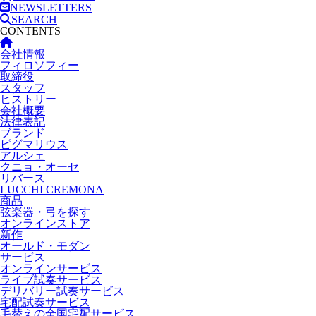
NEWSLETTERS
SEARCH
CONTENTS
会社情報
フィロソフィー
取締役
スタッフ
ヒストリー
会社概要
法律表記
ブランド
ピグマリウス
アルシェ
クニョ・オーセ
リバース
LUCCHI CREMONA
商品
弦楽器・弓を探す
オンラインストア
新作
オールド・モダン
サービス
オンラインサービス
ライブ試奏サービス
デリバリー試奏サービス
宅配試奏サービス
毛替えの全国宅配サービス