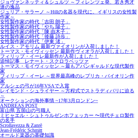
ジョヴァンネッティ＆シュルツ ～フィレンツェ発、若き秀才
達の逸品
ジュリア・サラーノ ～Hillの名器を現代に。イギリスの女性製
作家～
女性製作家の時代「吉田 朗子」
女性製作家の時代「やち 陽子」
女性製作家の時代「陳 由木子」
女性製作家の時代「後藤 詩歩」
女性製作家の時代「伊東 渚」
ルイス・アモリム 最新ヴァイオリンが入荷しました！
トーマス・モイヴィッセン 最新作ヴィオラが入荷しました！
フィリップ・イーレ最新作が入荷しました！
追悼記事 レナート・スクロラベッツァ
トーマス・モイヴィッセン ～最もアバンギャルドな現代製作
家
フィリップ・イーレ ～世界最高峰のレプリカ・バイオリン作
家
アルシェの弓が16年VSAで入賞
レイモンド・シュライヤー ～方程式でストラディバリに迫る
～
オークションの海外事情 ~17年3月ロンドン~
ANDREAS POST
富山県 五箇山の弓職人
ミヒャエル・シュトゥルゼンホフェッカー 〜現代チェロ製作
の名手
Scrollavezza & Zanrè
Jean-Frédéric Schmitt
オールド楽器の基礎知識