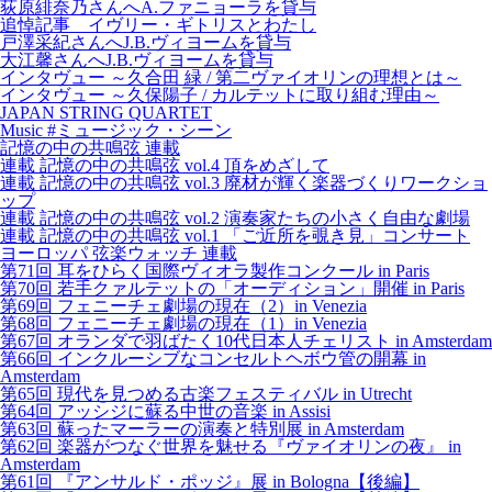
荻原緋奈乃さんへA.ファニョーラを貸与
追悼記事 イヴリー・ギトリスとわたし
戸澤采紀さんへJ.B.ヴィヨームを貸与
大江馨さんへJ.B.ヴィヨームを貸与
インタヴュー ～久合田 緑 / 第二ヴァイオリンの理想とは～
インタヴュー ～久保陽子 / カルテットに取り組む理由～
JAPAN STRING QUARTET
Music #ミュージック・シーン
記憶の中の共鳴弦 連載
連載 記憶の中の共鳴弦 vol.4 頂をめざして
連載 記憶の中の共鳴弦 vol.3 廃材が輝く楽器づくりワークショ
ップ
連載 記憶の中の共鳴弦 vol.2 演奏家たちの小さく自由な劇場
連載 記憶の中の共鳴弦 vol.1 「ご近所を覗き見」コンサート
ヨーロッパ 弦楽ウォッチ 連載
第71回 耳をひらく国際ヴィオラ製作コンクール in Paris
第70回 若手クァルテットの「オーディション」開催 in Paris
第69回 フェニーチェ劇場の現在（2）in Venezia
第68回 フェニーチェ劇場の現在（1）in Venezia
第67回 オランダで羽ばたく10代日本人チェリスト in Amsterdam
第66回 インクルーシブなコンセルトヘボウ管の開幕 in
Amsterdam
第65回 現代を見つめる古楽フェスティバル in Utrecht
第64回 アッシジに蘇る中世の音楽 in Assisi
第63回 蘇ったマーラーの演奏と特別展 in Amsterdam
第62回 楽器がつなぐ世界を魅せる『ヴァイオリンの夜』 in
Amsterdam
第61回 『アンサルド・ポッジ』展 in Bologna【後編】