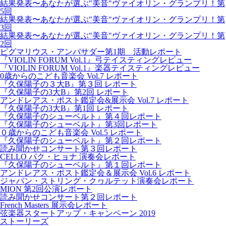
結果発表〜あなたが選ぶ"美音"ヴァイオリン・グランプリ！第
5回
結果発表〜あなたが選ぶ"美音"ヴァイオリン・グランプリ！第
3回
結果発表〜あなたが選ぶ"美音"ヴァイオリン・グランプリ！第
2回
ピグマリウス・アンバサダー第1期 活動レポート
『VIOLIN FORUM Vol.1』弓テイスティングレビュー
『VIOLIN FORUM Vol.1』楽器テイスティングレビュー
0歳からのこども音楽会 Vol.7 レポート
『久保陽子の３大B』第３回 レポート
『久保陽子の3大B』第2回 レポート
アンドレアス・ポスト鑑定会&展示会 Vol.7 レポート
『久保陽子の3大B』第1回 レポート
『久保陽子のシューベルト』第４回レポート
『久保陽子のシューベルト』第3回レポート
０歳からのこども音楽会 Vol.5 レポート
『久保陽子のシューベルト』第２回レポート
読み聞かせコンサート第３回レポート
CELLO パク・ヒョナ 演奏会レポート
『久保陽子のシューベルト』第１回レポート
アンドレアス・ポスト鑑定会＆展示会 Vol.6 レポート
ジャパン・ストリング・クヮルテット演奏会レポート
MION 第2回公演レポート
読み聞かせコンサート第２回レポート
French Masters 展示会レポート
弦楽器スタートアップ・キャンペーン 2019
ストーリーズ