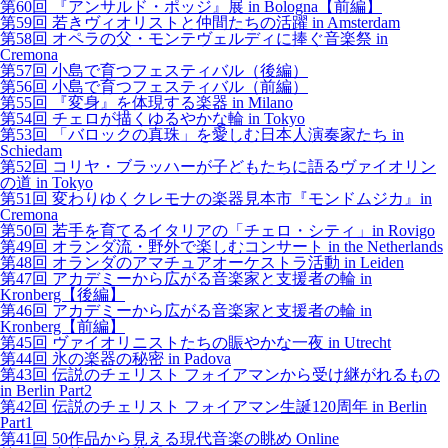
第60回 『アンサルド・ポッジ』展 in Bologna【前編】
第59回 若きヴィオリストと仲間たちの活躍 in Amsterdam
第58回 オペラの父・モンテヴェルディに捧ぐ音楽祭 in
Cremona
第57回 小島で育つフェスティバル（後編）
第56回 小島で育つフェスティバル（前編）
第55回 『変身』を体現する楽器 in Milano
第54回 チェロが描くゆるやかな輪 in Tokyo
第53回 「バロックの真珠」を愛しむ日本人演奏家たち in
Schiedam
第52回 コリヤ・ブラッハーが子どもたちに語るヴァイオリン
の道 in Tokyo
第51回 変わりゆくクレモナの楽器見本市『モンドムジカ』in
Cremona
第50回 若手を育てるイタリアの「チェロ・シティ」in Rovigo
第49回 オランダ流・野外で楽しむコンサート in the Netherlands
第48回 オランダのアマチュアオーケストラ活動 in Leiden
第47回 アカデミーから広がる音楽家と支援者の輪 in
Kronberg【後編】
第46回 アカデミーから広がる音楽家と支援者の輪 in
Kronberg【前編】
第45回 ヴァイオリニストたちの賑やかな一夜 in Utrecht
第44回 氷の楽器の秘密 in Padova
第43回 伝説のチェリスト フォイアマンから受け継がれるもの
in Berlin Part2
第42回 伝説のチェリスト フォイアマン生誕120周年 in Berlin
Part1
第41回 50作品から見える現代音楽の眺め Online