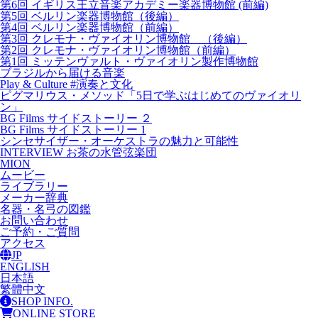
第6回 イギリス王立音楽アカデミー楽器博物館 (前編)
第5回 ベルリン楽器博物館（後編）
第4回 ベルリン楽器博物館（前編）
第3回 クレモナ・ヴァイオリン博物館 （後編）
第2回 クレモナ・ヴァイオリン博物館（前編）
第1回 ミッテンヴァルト・ヴァイオリン製作博物館
ブラジルから届ける音楽
Play & Culture #演奏と文化
ピグマリウス・メソッド「5日で学ぶはじめてのヴァイオリ
ン」
BG Films サイドストーリー ２
BG Films サイドストーリー 1
シンセサイザー・オーケストラの魅力と可能性
INTERVIEW お茶の水管弦楽団
MION
ムービー
ライブラリー
メーカー辞典
名器・名弓の図鑑
お問い合わせ
ご予約・ご質問
アクセス
JP
ENGLISH
日本語
繁體中文
SHOP INFO.
ONLINE STORE