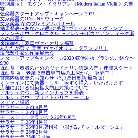
特別展示 I：モダン・イタリアン《Modern Italian Violin》の響
宴
弦楽器スタートアップ・キャンペーン 2021
文京楽器のONLINE ウィーク
文京楽器 冬のプレミアムバザール
結果発表〜あなたが選ぶ"美音"ヴァイオリン・グランプリ！
フレンチボウ・クロニクル 〜フレンチボウとアンティーク楽
器の展示会
来場御礼！豪華ヴァイオリン福引
あなたが選ぶ"美音"ヴァイオリン・グランプリ！
現代製作家の作品展示会
スタートアップキャンペーン2020 弦活応援プランのご紹介〜
9/30
堀酉基「奏者のためのヴァイオリン鑑定入門」連載スタート
堀酉基 著「老舗弦楽器専門店の工房から」発売中！
営業内容変更のお知らせ（5月25日更新 最新版）
オンラインにて楽器・弓を「今すぐ購入」いただけます
店舗における感染拡大防止対策について
アルシェの弓、新ラインナップを発表
アルシェのウェブサイトがリニューアル
メディア掲載
サラサーテ 26年8月号
サラサーテ 26年6月号
モーストリークラシック26年6月号
サラサーテ 26年4月号
サラサーテ 26年3月増刊号「弾ける♪チャールダーシュ」
サラサーテ 26年2月号
サラサーテ 25年12月号