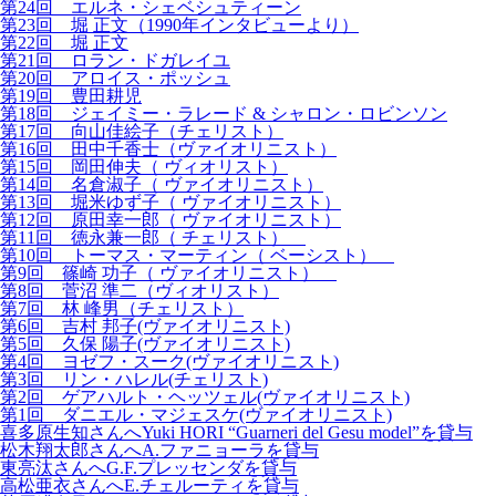
第24回 エルネ・シェベシュティーン
第23回 堀 正文（1990年インタビューより）
第22回 堀 正文
第21回 ロラン・ドガレイユ
第20回 アロイス・ポッシュ
第19回 豊田耕児
第18回 ジェイミー・ラレード & シャロン・ロビンソン
第17回 向山佳絵子（チェリスト）
第16回 田中千香士（ヴァイオリニスト）
第15回 岡田伸夫（ ヴィオリスト）
第14回 名倉淑子（ ヴァイオリニスト）
第13回 堀米ゆず子（ ヴァイオリニスト）
第12回 原田幸一郎（ ヴァイオリニスト）
第11回 徳永兼一郎（ チェリスト）
第10回 トーマス・マーティン（ ベーシスト）
第9回 篠崎 功子（ ヴァイオリニスト）
第8回 菅沼 準二（ヴィオリスト）
第7回 林 峰男（チェリスト）
第6回 吉村 邦子(ヴァイオリニスト)
第5回 久保 陽子(ヴァイオリニスト)
第4回 ヨゼフ・スーク(ヴァイオリニスト)
第3回 リン・ハレル(チェリスト)
第2回 ゲアハルト・ヘッツェル(ヴァイオリニスト)
第1回 ダニエル・マジェスケ(ヴァイオリニスト)
喜多原生知さんへYuki HORI “Guarneri del Gesu model”を貸与
松木翔太郎さんへA.ファニョーラを貸与
東亮汰さんへG.F.プレッセンダを貸与
高松亜衣さんへE.チェルーティを貸与