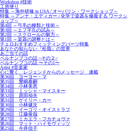
Workshop #技術
工房便り
特集 ～海外研修 in USA / オーバリン・ワークショップ～
特集 ～アンナ・エディガー / 化学で楽器を修復する ワークシ
ョップ～
第4回 ～弓毛の種類と技術～
第3回 ～エフ字孔の試み～
第2回 ～スクロールの魅力～
第1回 ～楽器の調整とは～
チェロおすすめフィッティングパーツ特集
あなたの知らない『松脂』の世界
あご当ての話
ペルナンブコの話 ~その２~
ペルナンブコの話 〜その1〜
Artist #音楽家
心に響く、レジェンドからのメッセージ 連載
第36回 ヨーヨー・マ
第35回 豊嶋泰嗣
第34回 小林美恵
第33回 ミッシャ・マイスキー
第32回 原田禎夫
第31回 ゲイリー・カー
第30回 小林健次
第29回 イーゴリ・オイストラフ
第28回 江藤俊哉
第27回 ミカエラ・フカチョヴァ
第26回 マット・ハイモヴィッツ
第25回 今井信子