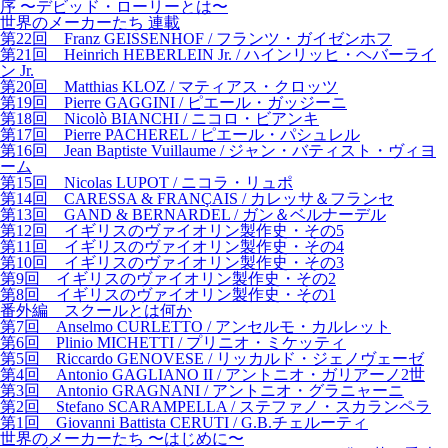
序 〜デビッド・ローリーとは〜
世界のメーカーたち 連載
第22回 Franz GEISSENHOF / フランツ・ガイゼンホフ
第21回 Heinrich HEBERLEIN Jr. / ハインリッヒ・ヘバーライ
ン Jr.
第20回 Matthias KLOZ / マティアス・クロッツ
第19回 Pierre GAGGINI / ピエール・ガッジーニ
第18回 Nicolò BIANCHI / ニコロ・ビアンキ
第17回 Pierre PACHEREL / ピエール・パシュレル
第16回 Jean Baptiste Vuillaume / ジャン・バティスト・ヴィヨ
ーム
第15回 Nicolas LUPOT / ニコラ・リュポ
第14回 CARESSA & FRANÇAIS / カレッサ＆フランセ
第13回 GAND & BERNARDEL / ガン＆ベルナーデル
第12回 イギリスのヴァイオリン製作史・その5
第11回 イギリスのヴァイオリン製作史・その4
第10回 イギリスのヴァイオリン製作史・その3
第9回 イギリスのヴァイオリン製作史・その2
第8回 イギリスのヴァイオリン製作史・その1
番外編 スクールとは何か
第7回 Anselmo CURLETTO / アンセルモ・カルレット
第6回 Plinio MICHETTI / プリニオ・ミケッティ
第5回 Riccardo GENOVESE / リッカルド・ジェノヴェーゼ
第4回 Antonio GAGLIANO II / アントニオ・ガリアーノ2世
第3回 Antonio GRAGNANI / アントニオ・グラニャーニ
第2回 Stefano SCARAMPELLA / ステファノ・スカランペラ
第1回 Giovanni Battista CERUTI / G.B.チェルーティ
世界のメーカーたち 〜はじめに〜