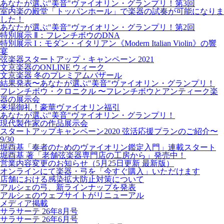
あなたが選ぶ"美音"ヴァイオリン・グランプリ！第3回
室内楽の殿堂「トッパンホール」で楽器の試奏が可能になりま
した！
あなたが選ぶ"美音"ヴァイオリン・グランプリ！第2回
特別展示 Ⅱ：フレンチボウのDNA
特別展示 I：モダン・イタリアン《Modern Italian Violin》の響
宴
弦楽器スタートアップ・キャンペーン 2021
文京楽器のONLINE ウィーク
文京楽器 冬のプレミアムバザール
結果発表〜あなたが選ぶ"美音"ヴァイオリン・グランプリ！
フレンチボウ・クロニクル 〜フレンチボウとアンティーク楽
器の展示会
来場御礼！豪華ヴァイオリン福引
あなたが選ぶ"美音"ヴァイオリン・グランプリ！
現代製作家の作品展示会
スタートアップキャンペーン2020 弦活応援プランのご紹介〜
9/30
堀酉基「奏者のためのヴァイオリン鑑定入門」連載スタート
堀酉基 著「老舗弦楽器専門店の工房から」発売中！
営業内容変更のお知らせ（5月25日更新 最新版）
オンラインにて楽器・弓を「今すぐ購入」いただけます
店舗における感染拡大防止対策について
アルシェの弓、新ラインナップを発表
アルシェのウェブサイトがリニューアル
メディア掲載
サラサーテ 26年8月号
サラサーテ 26年6月号