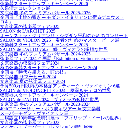
弦楽器スタートアップ・キャンペーン 2026
久泉清之コレクション展
文京楽器 冬のプレミアムバザール 2025-2026
企画展『土地の響き ─ モダン・イタリアンに宿るゲニウス・
ロキ』
文京楽器の弦楽器フェア2025
SALON de L’ARCHET 2025
オーケストラ・クリアンサ・シダダン平和のためのコンサート
SALON du VIOLON 2025 奏者のためのマスターピース展
弦楽器スタートアップ・キャンペーン 2025
SALON de L'ALTO vol.2 続・ヴィオラの多様な世界
文京楽器 冬のプレミアムバザール 2024-2025
弦楽器フェア2024 企画展『Exhibition of violin masterpieces』
文京楽器の弦楽器フェア2024
秋の弦楽器スタートアップ・キャンペーン 2024
企画展『時代を超える、匠の技』
文京楽器 サマーセール2024
文京楽器 夏の弦楽器フェア2024
予算500万円以内の本格派アンティーク・ヴァイオリン 6選
SALON du VIOLONCELLE 2024 奥深きチェロの世界
弦楽器スタートアップ・キャンペーン 2024
SALON de L'ALTO 2024 ヴィオラの多様な世界
文京楽器 冬のプレミアムバザール 2023-2024
40thアニバーサリー・ボウ展示ツアー in 文京楽器
スーパーモダン・ヴァイオリン展
工房設立10周年記念特別展示「フィリップ・イーレの世界」
文京楽器の弦楽器フェア2023
マイケル・ズーバー・コレクション 特別展示