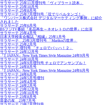
サラサーテ 25年11月増刊号「ヴィブラート読本」
サラサーテ 25年10月号
サラサーテ 25年8月号
サラサーテ 25年7月増刊号「弦でリベルタンゴ！」
「ワンバース株式会社 デジタルマーケティング事例」に紹介
されました
サラサーテ 25年6月号
BSフジTV番組『名品再生～ネオレトロの世界』に出演
サラサーテ 25年4月号
日本大学校友会報誌『桜縁』25年1月号
サラサーテ 25年3月増刊号 「Marikoの世界」
サラサーテ 25年2月号
サラサーテ 増刊号 「チェロでバッハ！２」
サラサーテ 24年12月号
『T JAPAN』New York Times Style Magazine 24年9月号
サラサーテ 24年10月号
サラサーテ 24年9月増刊号 チェロでアンサンブル！
サラサーテ 24年8月号
『T JAPAN』New York Times Style Magazine 24年6月号
サラサーテ 24年6月号
サラサーテ 24年5月号増刊
サラサーテ 24年4月号
サラサーテ 24年2月号
サラサーテ 23年12月号
サラサーテ 23年10月号
サラサーテ 23年8月号
音楽の友 23年7月号
サラサーテ 23年7月増刊号