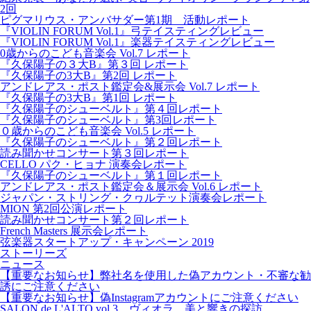
2回
ピグマリウス・アンバサダー第1期 活動レポート
『VIOLIN FORUM Vol.1』弓テイスティングレビュー
『VIOLIN FORUM Vol.1』楽器テイスティングレビュー
0歳からのこども音楽会 Vol.7 レポート
『久保陽子の３大B』第３回 レポート
『久保陽子の3大B』第2回 レポート
アンドレアス・ポスト鑑定会&展示会 Vol.7 レポート
『久保陽子の3大B』第1回 レポート
『久保陽子のシューベルト』第４回レポート
『久保陽子のシューベルト』第3回レポート
０歳からのこども音楽会 Vol.5 レポート
『久保陽子のシューベルト』第２回レポート
読み聞かせコンサート第３回レポート
CELLO パク・ヒョナ 演奏会レポート
『久保陽子のシューベルト』第１回レポート
アンドレアス・ポスト鑑定会＆展示会 Vol.6 レポート
ジャパン・ストリング・クヮルテット演奏会レポート
MION 第2回公演レポート
読み聞かせコンサート第２回レポート
French Masters 展示会レポート
弦楽器スタートアップ・キャンペーン 2019
ストーリーズ
ニュース
【重要なお知らせ】弊社名を使用した偽アカウント・不審な勧
誘にご注意ください
【重要なお知らせ】偽Instagramアカウントにご注意ください
SALON de L'ALTO vol.3 ヴィオラ、美と響きの探訪