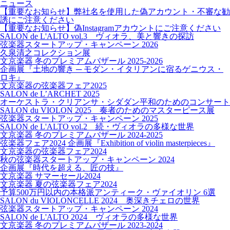
ニュース
【重要なお知らせ】弊社名を使用した偽アカウント・不審な勧
誘にご注意ください
【重要なお知らせ】偽Instagramアカウントにご注意ください
SALON de L'ALTO vol.3 ヴィオラ、美と響きの探訪
弦楽器スタートアップ・キャンペーン 2026
久泉清之コレクション展
文京楽器 冬のプレミアムバザール 2025-2026
企画展『土地の響き ─ モダン・イタリアンに宿るゲニウス・
ロキ』
文京楽器の弦楽器フェア2025
SALON de L’ARCHET 2025
オーケストラ・クリアンサ・シダダン平和のためのコンサート
SALON du VIOLON 2025 奏者のためのマスターピース展
弦楽器スタートアップ・キャンペーン 2025
SALON de L'ALTO vol.2 続・ヴィオラの多様な世界
文京楽器 冬のプレミアムバザール 2024-2025
弦楽器フェア2024 企画展『Exhibition of violin masterpieces』
文京楽器の弦楽器フェア2024
秋の弦楽器スタートアップ・キャンペーン 2024
企画展『時代を超える、匠の技』
文京楽器 サマーセール2024
文京楽器 夏の弦楽器フェア2024
予算500万円以内の本格派アンティーク・ヴァイオリン 6選
SALON du VIOLONCELLE 2024 奥深きチェロの世界
弦楽器スタートアップ・キャンペーン 2024
SALON de L'ALTO 2024 ヴィオラの多様な世界
文京楽器 冬のプレミアムバザール 2023-2024