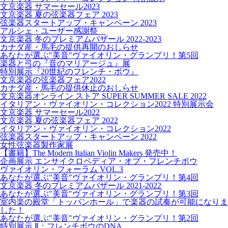
文京楽器 サマーセール2023
文京楽器 夏の弦楽器フェア 2023
弦楽器スタートアップ・キャンペーン 2023
アルシェ・ユーザー感謝祭
文京楽器 冬のプレミアムバザール 2022-2023
カナダ産・馬毛の提供再開のおしらせ
あなたが選ぶ"美音"ヴァイオリン・グランプリ！第5回
楽器と弓の『音のマリアージュ』展
特別展示『20世紀のフレンチ・ボウ』
文京楽器の弦楽器フェア2022
カナダ産・馬毛の提供休止のおしらせ
文京楽器オンライン ストア SUPER SUMMER SALE 2022
イタリアン・ヴァイオリン・コレクション2022 特別展示会
文京楽器 サマーセール2022
文京楽器 夏の弦楽器フェア 2022
イタリアン・ヴァイオリン・コレクション2022
弦楽器スタートアップ・キャンペーン 2022
女性弦楽器製作家展
【書籍】The Modern Italian Violin Makers 発売中！
企画展示 エンサイクロペディア・オブ・フレンチボウ
ヴァイオリン・フォーラム VOL.3
あなたが選ぶ"美音"ヴァイオリン・グランプリ！第4回
文京楽器 冬のプレミアムバザール 2021-2022
あなたが選ぶ"美音"ヴァイオリン・グランプリ！第3回
室内楽の殿堂「トッパンホール」で楽器の試奏が可能になりま
した！
あなたが選ぶ"美音"ヴァイオリン・グランプリ！第2回
特別展示 Ⅱ：フレンチボウのDNA