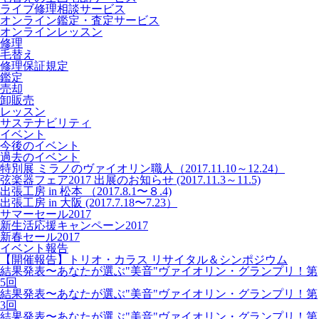
ライブ修理相談サービス
オンライン鑑定・査定サービス
オンラインレッスン
修理
毛替え
修理保証規定
鑑定
売却
卸販売
レッスン
サステナビリティ
イベント
今後のイベント
過去のイベント
特別展 ミラノのヴァイオリン職人（2017.11.10～12.24）
弦楽器フェア2017 出展のお知らせ (2017.11.3～11.5)
出張工房 in 松本 （2017.8.1〜８.4)
出張工房 in 大阪 (2017.7.18〜7.23）
サマーセール2017
新生活応援キャンペーン2017
新春セール2017
イベント報告
【開催報告】トリオ・カラス リサイタル＆シンポジウム
結果発表〜あなたが選ぶ"美音"ヴァイオリン・グランプリ！第
5回
結果発表〜あなたが選ぶ"美音"ヴァイオリン・グランプリ！第
3回
結果発表〜あなたが選ぶ"美音"ヴァイオリン・グランプリ！第