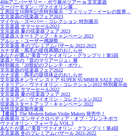
40thアニバーサリー・ボウ展示ツアー in 文京楽器
スーパーモダン・ヴァイオリン展
工房設立10周年記念特別展示「フィリップ・イーレの世界」
文京楽器の弦楽器フェア2023
マイケル・ズーバー・コレクション 特別展示
文京楽器 サマーセール2023
文京楽器 夏の弦楽器フェア 2023
弦楽器スタートアップ・キャンペーン 2023
アルシェ・ユーザー感謝祭
文京楽器 冬のプレミアムバザール 2022-2023
カナダ産・馬毛の提供再開のおしらせ
あなたが選ぶ"美音"ヴァイオリン・グランプリ！第5回
楽器と弓の『音のマリアージュ』展
特別展示『20世紀のフレンチ・ボウ』
文京楽器の弦楽器フェア2022
カナダ産・馬毛の提供休止のおしらせ
文京楽器オンライン ストア SUPER SUMMER SALE 2022
イタリアン・ヴァイオリン・コレクション2022 特別展示会
文京楽器 サマーセール2022
文京楽器 夏の弦楽器フェア 2022
イタリアン・ヴァイオリン・コレクション2022
弦楽器スタートアップ・キャンペーン 2022
女性弦楽器製作家展
【書籍】The Modern Italian Violin Makers 発売中！
企画展示 エンサイクロペディア・オブ・フレンチボウ
ヴァイオリン・フォーラム VOL.3
あなたが選ぶ"美音"ヴァイオリン・グランプリ！第4回
文京楽器 冬のプレミアムバザール 2021-2022