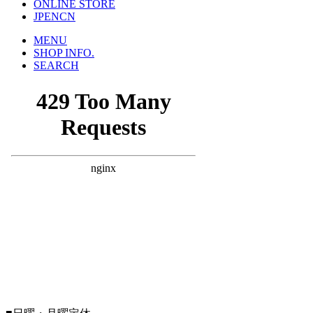
ONLINE STORE
JP
EN
CN
MENU
SHOP INFO.
SEARCH