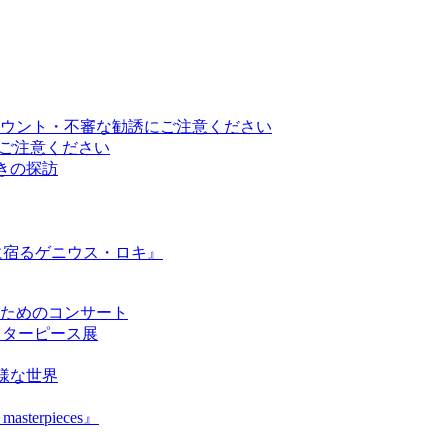
ウント・不審な勧誘にご注意ください
トにご注意ください
と響きの探訪
に宿るゲニウス・ロキ』
ためのコンサート
のマスターピース展
の多様な世界
asterpieces』