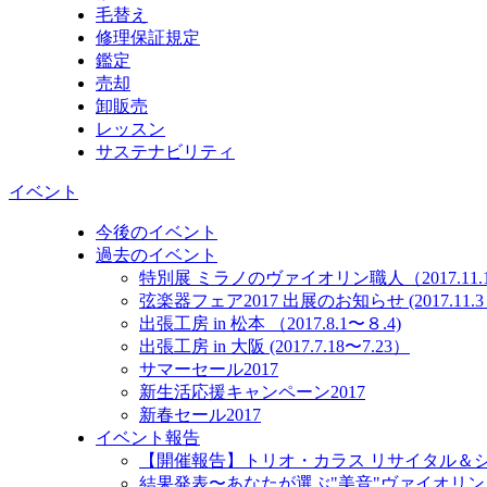
毛替え
修理保証規定
鑑定
売却
卸販売
レッスン
サステナビリティ
イベント
今後のイベント
過去のイベント
特別展 ミラノのヴァイオリン職人（2017.11.10
弦楽器フェア2017 出展のお知らせ (2017.11.3～
出張工房 in 松本 （2017.8.1〜８.4)
出張工房 in 大阪 (2017.7.18〜7.23）
サマーセール2017
新生活応援キャンペーン2017
新春セール2017
イベント報告
【開催報告】トリオ・カラス リサイタル＆
結果発表〜あなたが選ぶ"美音"ヴァイオリン