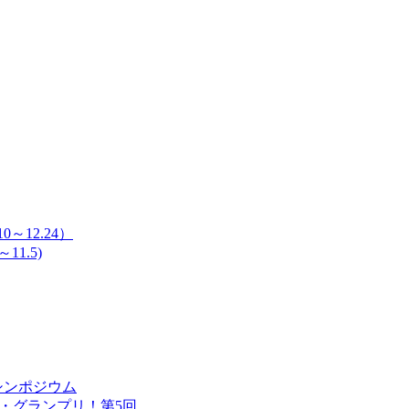
～12.24）
11.5)
シンポジウム
・グランプリ！第5回