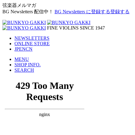
弦楽器メルマガ
BG Newsletters 配信中！
BG Newsletters に登録する
登録する
FINE VIOLINS SINCE 1947
NEWSLETTERS
ONLINE STORE
JP
EN
CN
MENU
SHOP INFO.
SEARCH