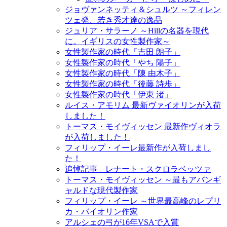
ジョヴァンネッティ＆シュルツ ～フィレン
ツェ発、若き秀才達の逸品
ジュリア・サラーノ ～Hillの名器を現代
に。イギリスの女性製作家～
女性製作家の時代「吉田 朗子」
女性製作家の時代「やち 陽子」
女性製作家の時代「陳 由木子」
女性製作家の時代「後藤 詩歩」
女性製作家の時代「伊東 渚」
ルイス・アモリム 最新ヴァイオリンが入荷
しました！
トーマス・モイヴィッセン 最新作ヴィオラ
が入荷しました！
フィリップ・イーレ最新作が入荷しまし
た！
追悼記事 レナート・スクロラベッツァ
トーマス・モイヴィッセン ～最もアバンギ
ャルドな現代製作家
フィリップ・イーレ ～世界最高峰のレプリ
カ・バイオリン作家
アルシェの弓が16年VSAで入賞