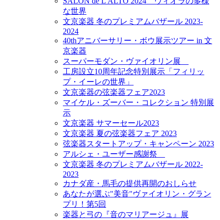
SALON de L'ALTO 2024 ヴィオラの多様
な世界
文京楽器 冬のプレミアムバザール 2023-
2024
40thアニバーサリー・ボウ展示ツアー in 文
京楽器
スーパーモダン・ヴァイオリン展
工房設立10周年記念特別展示「フィリッ
プ・イーレの世界」
文京楽器の弦楽器フェア2023
マイケル・ズーバー・コレクション 特別展
示
文京楽器 サマーセール2023
文京楽器 夏の弦楽器フェア 2023
弦楽器スタートアップ・キャンペーン 2023
アルシェ・ユーザー感謝祭
文京楽器 冬のプレミアムバザール 2022-
2023
カナダ産・馬毛の提供再開のおしらせ
あなたが選ぶ"美音"ヴァイオリン・グラン
プリ！第5回
楽器と弓の『音のマリアージュ』展