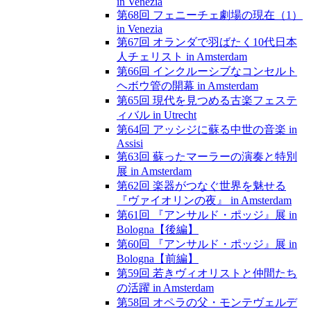
in Venezia
第68回 フェニーチェ劇場の現在（1）
in Venezia
第67回 オランダで羽ばたく10代日本
人チェリスト in Amsterdam
第66回 インクルーシブなコンセルト
ヘボウ管の開幕 in Amsterdam
第65回 現代を見つめる古楽フェステ
ィバル in Utrecht
第64回 アッシジに蘇る中世の音楽 in
Assisi
第63回 蘇ったマーラーの演奏と特別
展 in Amsterdam
第62回 楽器がつなぐ世界を魅せる
『ヴァイオリンの夜』 in Amsterdam
第61回 『アンサルド・ポッジ』展 in
Bologna【後編】
第60回 『アンサルド・ポッジ』展 in
Bologna【前編】
第59回 若きヴィオリストと仲間たち
の活躍 in Amsterdam
第58回 オペラの父・モンテヴェルデ