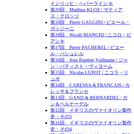
インリッヒ・ヘバーライン Jr.
第20回 Matthias KLOZ / マティア
ス・クロッツ
第19回 Pierre GAGGINI / ピエール・
ガッジーニ
第18回 Nicolò BIANCHI / ニコロ・ビ
アンキ
第17回 Pierre PACHEREL / ピエー
ル・パシュレル
第16回 Jean Baptiste Vuillaume / ジャ
ン・バティスト・ヴィヨーム
第15回 Nicolas LUPOT / ニコラ・リ
ュポ
第14回 CARESSA & FRANÇAIS / カ
レッサ＆フランセ
第13回 GAND & BERNARDEL / ガ
ン＆ベルナーデル
第12回 イギリスのヴァイオリン製作
史・その5
第11回 イギリスのヴァイオリン製作
史・その4