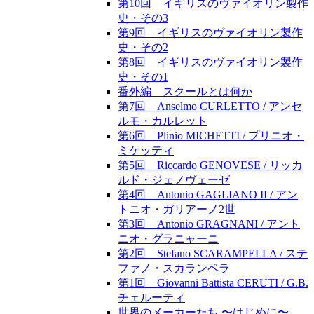
第10回 イギリスのヴァイオリン製作
史・その3
第9回 イギリスのヴァイオリン製作
史・その2
第8回 イギリスのヴァイオリン製作
史・その1
番外編 スクールとは何か
第7回 Anselmo CURLETTO / アンセ
ルモ・カルレット
第6回 Plinio MICHETTI / プリニオ・
ミケッティ
第5回 Riccardo GENOVESE / リッカ
ルド・ジェノヴェーゼ
第4回 Antonio GAGLIANO II / アン
トニオ・ガリアーノ2世
第3回 Antonio GRAGNANI / アント
ニオ・グラニャーニ
第2回 Stefano SCARAMPELLA / ステ
ファノ・スカランペラ
第1回 Giovanni Battista CERUTI / G.B.
チェルーティ
世界のメーカーたち 〜はじめに〜