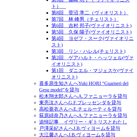
ト）
第8回 菅沼 準二（ヴィオリスト）
第7回 林 峰男（チェリスト）
第6回 吉村 邦子(ヴァイオリニスト)
第5回 久保 陽子(ヴァイオリニスト)
第4回 ヨゼフ・スーク(ヴァイオリニ
スト)
第3回 リン・ハレル(チェリスト)
第2回 ゲアハルト・ヘッツェル(ヴァ
イオリニスト)
第1回 ダニエル・マジェスケ(ヴァイ
オリニスト)
喜多原生知さんへYuki HORI “Guarneri del
Gesu model”を貸与
松木翔太郎さんへA.ファニョーラを貸与
東亮汰さんへG.F.プレッセンダを貸与
高松亜衣さんへE.チェルーティを貸与
荻原緋奈乃さんへA.ファニョーラを貸与
追悼記事 イヴリー・ギトリスとわたし
戸澤采紀さんへJ.B.ヴィヨームを貸与
大江馨さんへJ.B.ヴィヨームを貸与