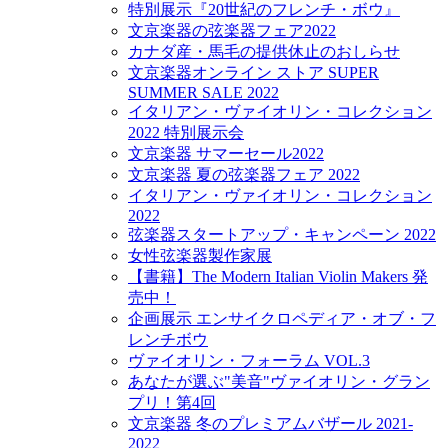
特別展示『20世紀のフレンチ・ボウ』
文京楽器の弦楽器フェア2022
カナダ産・馬毛の提供休止のおしらせ
文京楽器オンライン ストア SUPER
SUMMER SALE 2022
イタリアン・ヴァイオリン・コレクション
2022 特別展示会
文京楽器 サマーセール2022
文京楽器 夏の弦楽器フェア 2022
イタリアン・ヴァイオリン・コレクション
2022
弦楽器スタートアップ・キャンペーン 2022
女性弦楽器製作家展
【書籍】The Modern Italian Violin Makers 発
売中！
企画展示 エンサイクロペディア・オブ・フ
レンチボウ
ヴァイオリン・フォーラム VOL.3
あなたが選ぶ"美音"ヴァイオリン・グラン
プリ！第4回
文京楽器 冬のプレミアムバザール 2021-
2022