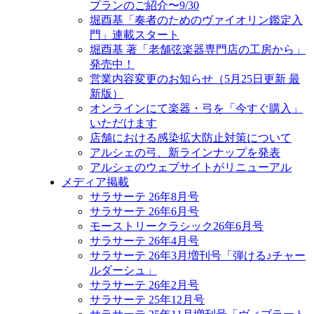
プランのご紹介〜9/30
堀酉基「奏者のためのヴァイオリン鑑定入
門」連載スタート
堀酉基 著「老舗弦楽器専門店の工房から」
発売中！
営業内容変更のお知らせ（5月25日更新 最
新版）
オンラインにて楽器・弓を「今すぐ購入」
いただけます
店舗における感染拡大防止対策について
アルシェの弓、新ラインナップを発表
アルシェのウェブサイトがリニューアル
メディア掲載
サラサーテ 26年8月号
サラサーテ 26年6月号
モーストリークラシック26年6月号
サラサーテ 26年4月号
サラサーテ 26年3月増刊号「弾ける♪チャー
ルダーシュ」
サラサーテ 26年2月号
サラサーテ 25年12月号