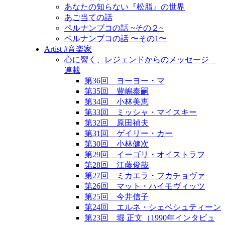
あなたの知らない『松脂』の世界
あご当ての話
ペルナンブコの話 ~その２~
ペルナンブコの話 〜その1〜
Artist #音楽家
心に響く、レジェンドからのメッセージ
連載
第36回 ヨーヨー・マ
第35回 豊嶋泰嗣
第34回 小林美恵
第33回 ミッシャ・マイスキー
第32回 原田禎夫
第31回 ゲイリー・カー
第30回 小林健次
第29回 イーゴリ・オイストラフ
第28回 江藤俊哉
第27回 ミカエラ・フカチョヴァ
第26回 マット・ハイモヴィッツ
第25回 今井信子
第24回 エルネ・シェベシュティーン
第23回 堀 正文（1990年インタビュ