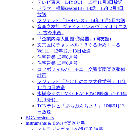
テレビ東京「L4YOU!」 15年11月3日放送
ドラマ「相棒season13」14話 15年2月4日
放送
フジテレビ「1Hセンス」 14年10月5日放送
音楽之友社”ヴァイオリン＆ヴァイオリニス
ト 古今東西"
『企業内職人図鑑 ②楽器』(同友館)
文京区民チャンネル「Ｂぐるdeめぐ～る
Vol.11」13年12月13日放送
住宅建築 13年8月号
住宅建築 13年6月号
コソボフィルハーモニー交響楽団楽器整備
計画
フジテレビ「たけしのコマ大数学科」 11年
12月20日放送
水樹奈々のLIVE GRACEのOP映像（2011年
1月16日）
TCNテレビ「あらぶんちょ！」 10年9月13
日放送
BGNewsletters
Instruments & Bows #楽器と弓
ストラディヴァリの遺伝子 連載