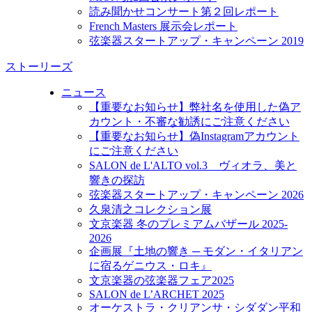
読み聞かせコンサート第２回レポート
French Masters 展示会レポート
弦楽器スタートアップ・キャンペーン 2019
ストーリーズ
ニュース
【重要なお知らせ】弊社名を使用した偽ア
カウント・不審な勧誘にご注意ください
【重要なお知らせ】偽Instagramアカウント
にご注意ください
SALON de L'ALTO vol.3 ヴィオラ、美と
響きの探訪
弦楽器スタートアップ・キャンペーン 2026
久泉清之コレクション展
文京楽器 冬のプレミアムバザール 2025-
2026
企画展『土地の響き ─ モダン・イタリアン
に宿るゲニウス・ロキ』
文京楽器の弦楽器フェア2025
SALON de L’ARCHET 2025
オーケストラ・クリアンサ・シダダン平和