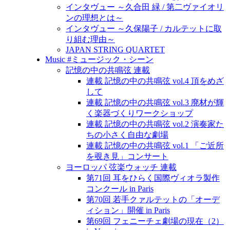
インタヴュー ～久合田 緑 / 第二ヴァイオリ
ンの理想とは～
インタヴュー ～久保陽子 / カルテットに取
り組む理由～
JAPAN STRING QUARTET
Music #ミュージック・シーン
記憶の中の共鳴弦 連載
連載 記憶の中の共鳴弦 vol.4 頂をめざ
して
連載 記憶の中の共鳴弦 vol.3 廃材が輝
く楽器づくりワークショップ
連載 記憶の中の共鳴弦 vol.2 演奏家た
ちの小さく自由な劇場
連載 記憶の中の共鳴弦 vol.1 「ご近所
を覗き見」コンサート
ヨーロッパ 弦楽ウォッチ 連載
第71回 耳をひらく国際ヴィオラ製作
コンクール in Paris
第70回 若手クァルテットの「オーデ
ィション」開催 in Paris
第69回 フェニーチェ劇場の現在（2）