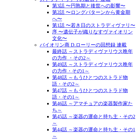
第3話 〜円熟期と後世への影響〜
第2話 〜ロングパターンから黄金期
へ〜
第1話 〜若き日のストラディヴァリ〜
序 〜遺伝子が織りなすヴァイオリン
文化〜
バイオリン商 D.ローリーの回想録 連載
最終話 ～ストラディヴァリウス晩年
の力作 ・その2～
第49話 ～ストラディヴァリウス晩年
の力作・その1～
第48話 ～もうひとつのストラド物
語・その2～
第47話 ～もうひとつのストラド物
語・その1～
第46話 ～アマチュアの楽器製作家た
ち～
第45話 ～楽器の運命と持ち主・その2
～
第44話 ～楽器の運命と持ち主・その1
～