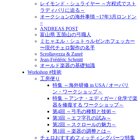
レイモンド・シュライヤー ～方程式でスト
ラディバリに迫る～
オークションの海外事情 ~17年3月ロンドン
~
ANDREAS POST
富山県 五箇山の弓職人
ミヒャエル・シュトゥルゼンホフェッカー
〜現代チェロ製作の名手
Scrollavezza & Zanrè
Jean-Frédéric Schmitt
オールド楽器の基礎知識
Workshop #技術
工房便り
特集 ～海外研修 in USA / オーバリ
ン・ワークショップ～
特集 ～アンナ・エディガー / 化学で楽
器を修復する ワークショップ～
第4回 ～弓毛の種類と技術～
第3回 ～エフ字孔の試み～
第2回 ～スクロールの魅力～
第1回 ～楽器の調整とは～
チェロおすすめフィッティングパーツ特集