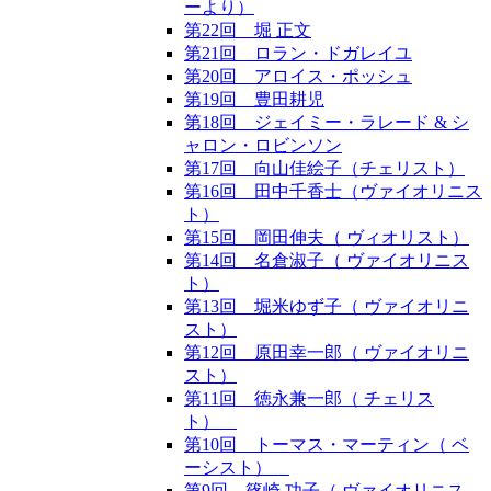
ーより）
第22回 堀 正文
第21回 ロラン・ドガレイユ
第20回 アロイス・ポッシュ
第19回 豊田耕児
第18回 ジェイミー・ラレード & シ
ャロン・ロビンソン
第17回 向山佳絵子（チェリスト）
第16回 田中千香士（ヴァイオリニス
ト）
第15回 岡田伸夫（ ヴィオリスト）
第14回 名倉淑子（ ヴァイオリニス
ト）
第13回 堀米ゆず子（ ヴァイオリニ
スト）
第12回 原田幸一郎（ ヴァイオリニ
スト）
第11回 徳永兼一郎（ チェリス
ト）
第10回 トーマス・マーティン（ ベ
ーシスト）
第9回 篠崎 功子（ ヴァイオリニス