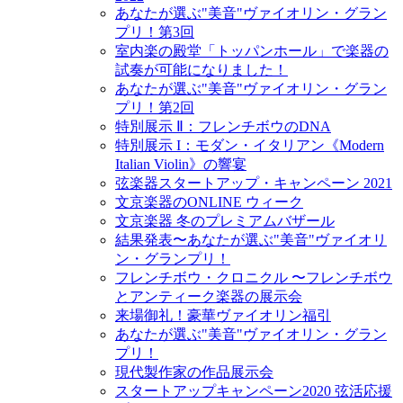
あなたが選ぶ"美音"ヴァイオリン・グラン
プリ！第3回
室内楽の殿堂「トッパンホール」で楽器の
試奏が可能になりました！
あなたが選ぶ"美音"ヴァイオリン・グラン
プリ！第2回
特別展示 Ⅱ：フレンチボウのDNA
特別展示 I：モダン・イタリアン《Modern
Italian Violin》の響宴
弦楽器スタートアップ・キャンペーン 2021
文京楽器のONLINE ウィーク
文京楽器 冬のプレミアムバザール
結果発表〜あなたが選ぶ"美音"ヴァイオリ
ン・グランプリ！
フレンチボウ・クロニクル 〜フレンチボウ
とアンティーク楽器の展示会
来場御礼！豪華ヴァイオリン福引
あなたが選ぶ"美音"ヴァイオリン・グラン
プリ！
現代製作家の作品展示会
スタートアップキャンペーン2020 弦活応援