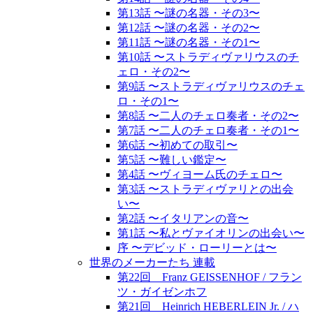
第13話 〜謎の名器・その3〜
第12話 〜謎の名器・その2〜
第11話 〜謎の名器・その1〜
第10話 〜ストラディヴァリウスのチ
ェロ・その2〜
第9話 〜ストラディヴァリウスのチェ
ロ・その1〜
第8話 〜二人のチェロ奏者・その2〜
第7話 〜二人のチェロ奏者・その1〜
第6話 〜初めての取引〜
第5話 〜難しい鑑定〜
第4話 〜ヴィヨーム氏のチェロ〜
第3話 〜ストラディヴァリとの出会
い〜
第2話 〜イタリアンの音〜
第1話 〜私とヴァイオリンの出会い〜
序 〜デビッド・ローリーとは〜
世界のメーカーたち 連載
第22回 Franz GEISSENHOF / フラン
ツ・ガイゼンホフ
第21回 Heinrich HEBERLEIN Jr. / ハ