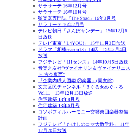
サラサーテ 16年12月号
サラサーテ 16年10月号
弦楽器専門誌『The Strad』16年3月号
サラサーテ 16年2月号
テレビ朝日「さんぽサンデー」 15年12月6
日放送
テレビ東京「L4YOU!」 15年11月3日放送
ドラマ「相棒season13」14話 15年2月4日
放送
フジテレビ「1Hセンス」 14年10月5日放送
音楽之友社”ヴァイオリン＆ヴァイオリニス
ト 古今東西"
『企業内職人図鑑 ②楽器』(同友館)
文京区民チャンネル「Ｂぐるdeめぐ～る
Vol.11」13年12月13日放送
住宅建築 13年8月号
住宅建築 13年6月号
コソボフィルハーモニー交響楽団楽器整備
計画
フジテレビ「たけしのコマ大数学科」 11年
12月20日放送