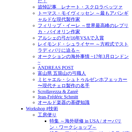
た！
追悼記事 レナート・スクロラベッツァ
トーマス・モイヴィッセン ～最もアバンギ
ャルドな現代製作家
フィリップ・イーレ ～世界最高峰のレプリ
カ・バイオリン作家
アルシェの弓が16年VSAで入賞
レイモンド・シュライヤー ～方程式でスト
ラディバリに迫る～
オークションの海外事情 ~17年3月ロンドン
~
ANDREAS POST
富山県 五箇山の弓職人
ミヒャエル・シュトゥルゼンホフェッカー
〜現代チェロ製作の名手
Scrollavezza & Zanrè
Jean-Frédéric Schmitt
オールド楽器の基礎知識
Workshop #技術
工房便り
特集 ～海外研修 in USA / オーバリ
ン・ワークショップ～