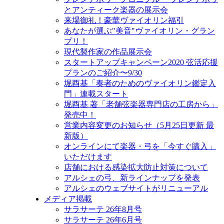
とアンティーク楽器の展示会
来場御礼！豪華ヴァイオリン福引
あなたが選ぶ"美音"ヴァイオリン・グラン
プリ！
現代製作家の作品展示会
スタートアップキャンペーン2020 弦活応援
プランのご紹介〜9/30
堀酉基「奏者のためのヴァイオリン鑑定入
門」連載スタート
堀酉基 著「老舗弦楽器専門店の工房から」
発売中！
営業内容変更のお知らせ（5月25日更新 最
新版）
オンラインにて楽器・弓を「今すぐ購入」
いただけます
店舗における感染拡大防止対策について
アルシェの弓、新ラインナップを発表
アルシェのウェブサイトがリニューアル
メディア掲載
サラサーテ 26年8月号
サラサーテ 26年6月号