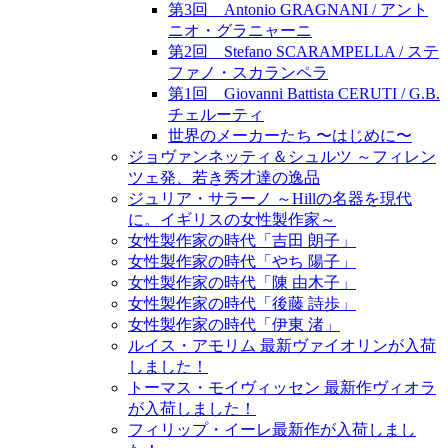
第3回 Antonio GRAGNANI / アント
ニオ・グラニャーニ
第2回 Stefano SCARAMPELLA / ステ
ファノ・スカランペラ
第1回 Giovanni Battista CERUTI / G.B.
チェルーティ
世界のメーカーたち 〜はじめに〜
ジョヴァンネッティ＆シュルツ ～フィレン
ツェ発、若き秀才達の逸品
ジュリア・サラーノ ～Hillの名器を現代
に。イギリスの女性製作家～
女性製作家の時代「吉田 朗子」
女性製作家の時代「やち 陽子」
女性製作家の時代「陳 由木子」
女性製作家の時代「後藤 詩歩」
女性製作家の時代「伊東 渚」
ルイス・アモリム 最新ヴァイオリンが入荷
しました！
トーマス・モイヴィッセン 最新作ヴィオラ
が入荷しました！
フィリップ・イーレ最新作が入荷しまし