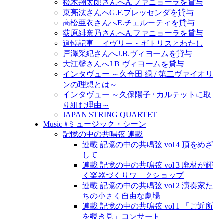
松木翔太郎さんへA.ファニョーラを貸与
東亮汰さんへG.F.プレッセンダを貸与
高松亜衣さんへE.チェルーティを貸与
荻原緋奈乃さんへA.ファニョーラを貸与
追悼記事 イヴリー・ギトリスとわたし
戸澤采紀さんへJ.B.ヴィヨームを貸与
大江馨さんへJ.B.ヴィヨームを貸与
インタヴュー ～久合田 緑 / 第二ヴァイオリ
ンの理想とは～
インタヴュー ～久保陽子 / カルテットに取
り組む理由～
JAPAN STRING QUARTET
Music #ミュージック・シーン
記憶の中の共鳴弦 連載
連載 記憶の中の共鳴弦 vol.4 頂をめざ
して
連載 記憶の中の共鳴弦 vol.3 廃材が輝
く楽器づくりワークショップ
連載 記憶の中の共鳴弦 vol.2 演奏家た
ちの小さく自由な劇場
連載 記憶の中の共鳴弦 vol.1 「ご近所
を覗き見」コンサート