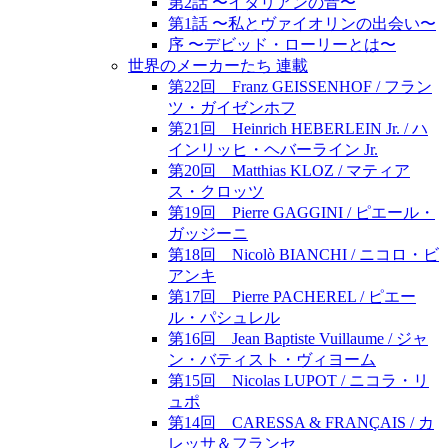
第2話 〜イタリアンの音〜
第1話 〜私とヴァイオリンの出会い〜
序 〜デビッド・ローリーとは〜
世界のメーカーたち 連載
第22回 Franz GEISSENHOF / フラン
ツ・ガイゼンホフ
第21回 Heinrich HEBERLEIN Jr. / ハ
インリッヒ・ヘバーライン Jr.
第20回 Matthias KLOZ / マティア
ス・クロッツ
第19回 Pierre GAGGINI / ピエール・
ガッジーニ
第18回 Nicolò BIANCHI / ニコロ・ビ
アンキ
第17回 Pierre PACHEREL / ピエー
ル・パシュレル
第16回 Jean Baptiste Vuillaume / ジャ
ン・バティスト・ヴィヨーム
第15回 Nicolas LUPOT / ニコラ・リ
ュポ
第14回 CARESSA & FRANÇAIS / カ
レッサ＆フランセ