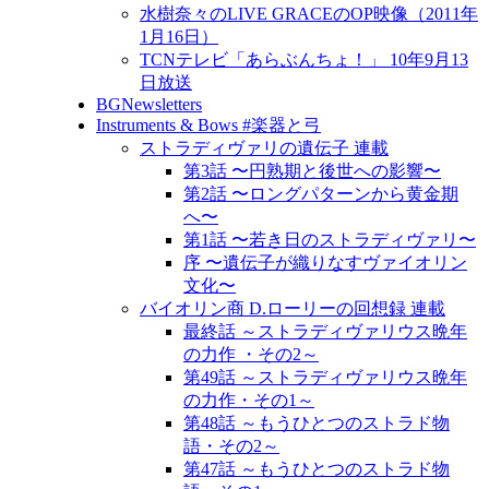
水樹奈々のLIVE GRACEのOP映像（2011年
1月16日）
TCNテレビ「あらぶんちょ！」 10年9月13
日放送
BGNewsletters
Instruments & Bows #楽器と弓
ストラディヴァリの遺伝子 連載
第3話 〜円熟期と後世への影響〜
第2話 〜ロングパターンから黄金期
へ〜
第1話 〜若き日のストラディヴァリ〜
序 〜遺伝子が織りなすヴァイオリン
文化〜
バイオリン商 D.ローリーの回想録 連載
最終話 ～ストラディヴァリウス晩年
の力作 ・その2～
第49話 ～ストラディヴァリウス晩年
の力作・その1～
第48話 ～もうひとつのストラド物
語・その2～
第47話 ～もうひとつのストラド物