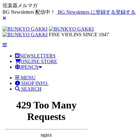
弦楽器メルマガ
BG Newsletters 配信中！
BG Newsletters に登録する
登録する
FINE VIOLINS SINCE 1947
NEWSLETTERS
ONLINE STORE
JP
EN
CN
MENU
SHOP INFO.
SEARCH