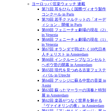
ヨーロッパ 弦楽ウォッチ 連載
第71回 耳をひらく国際ヴィオラ製作
コンクール in Paris
第70回 若手クァルテットの「オーデ
ィション」開催 in Paris
第69回 フェニーチェ劇場の現在（2）
in Venezia
第68回 フェニーチェ劇場の現在（1）
in Venezia
第67回 オランダで羽ばたく10代日本
人チェリスト in Amsterdam
第66回 インクルーシブなコンセルト
ヘボウ管の開幕 in Amsterdam
第65回 現代を見つめる古楽フェステ
ィバル in Utrecht
第64回 アッシジに蘇る中世の音楽 in
Assisi
第63回 蘇ったマーラーの演奏と特別
展 in Amsterdam
第62回 楽器がつなぐ世界を魅せる
『ヴァイオリンの夜』 in Amsterdam
第61回 『アンサルド・ポッジ』展 in