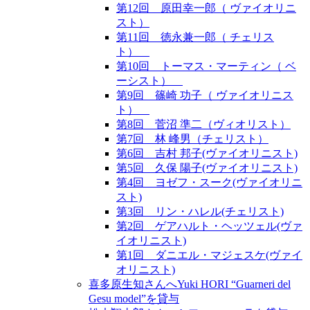
第12回 原田幸一郎（ ヴァイオリニ
スト）
第11回 徳永兼一郎（ チェリス
ト）
第10回 トーマス・マーティン（ ベ
ーシスト）
第9回 篠崎 功子（ ヴァイオリニス
ト）
第8回 菅沼 準二（ヴィオリスト）
第7回 林 峰男（チェリスト）
第6回 吉村 邦子(ヴァイオリニスト)
第5回 久保 陽子(ヴァイオリニスト)
第4回 ヨゼフ・スーク(ヴァイオリニ
スト)
第3回 リン・ハレル(チェリスト)
第2回 ゲアハルト・ヘッツェル(ヴァ
イオリニスト)
第1回 ダニエル・マジェスケ(ヴァイ
オリニスト)
喜多原生知さんへYuki HORI “Guarneri del
Gesu model”を貸与