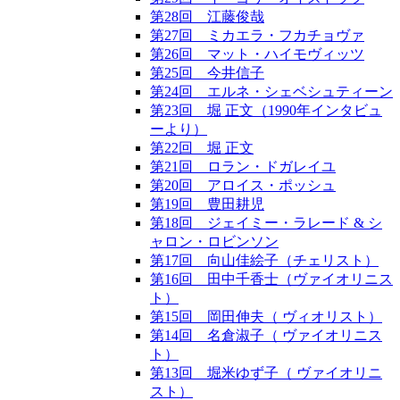
第28回 江藤俊哉
第27回 ミカエラ・フカチョヴァ
第26回 マット・ハイモヴィッツ
第25回 今井信子
第24回 エルネ・シェベシュティーン
第23回 堀 正文（1990年インタビュ
ーより）
第22回 堀 正文
第21回 ロラン・ドガレイユ
第20回 アロイス・ポッシュ
第19回 豊田耕児
第18回 ジェイミー・ラレード & シ
ャロン・ロビンソン
第17回 向山佳絵子（チェリスト）
第16回 田中千香士（ヴァイオリニス
ト）
第15回 岡田伸夫（ ヴィオリスト）
第14回 名倉淑子（ ヴァイオリニス
ト）
第13回 堀米ゆず子（ ヴァイオリニ
スト）