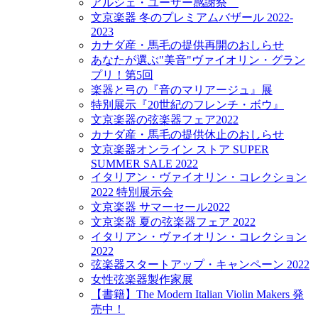
アルシェ・ユーザー感謝祭
文京楽器 冬のプレミアムバザール 2022-
2023
カナダ産・馬毛の提供再開のおしらせ
あなたが選ぶ"美音"ヴァイオリン・グラン
プリ！第5回
楽器と弓の『音のマリアージュ』展
特別展示『20世紀のフレンチ・ボウ』
文京楽器の弦楽器フェア2022
カナダ産・馬毛の提供休止のおしらせ
文京楽器オンライン ストア SUPER
SUMMER SALE 2022
イタリアン・ヴァイオリン・コレクション
2022 特別展示会
文京楽器 サマーセール2022
文京楽器 夏の弦楽器フェア 2022
イタリアン・ヴァイオリン・コレクション
2022
弦楽器スタートアップ・キャンペーン 2022
女性弦楽器製作家展
【書籍】The Modern Italian Violin Makers 発
売中！