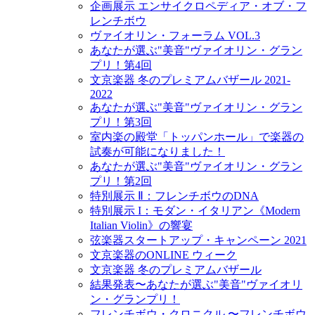
企画展示 エンサイクロペディア・オブ・フ
レンチボウ
ヴァイオリン・フォーラム VOL.3
あなたが選ぶ"美音"ヴァイオリン・グラン
プリ！第4回
文京楽器 冬のプレミアムバザール 2021-
2022
あなたが選ぶ"美音"ヴァイオリン・グラン
プリ！第3回
室内楽の殿堂「トッパンホール」で楽器の
試奏が可能になりました！
あなたが選ぶ"美音"ヴァイオリン・グラン
プリ！第2回
特別展示 Ⅱ：フレンチボウのDNA
特別展示 I：モダン・イタリアン《Modern
Italian Violin》の響宴
弦楽器スタートアップ・キャンペーン 2021
文京楽器のONLINE ウィーク
文京楽器 冬のプレミアムバザール
結果発表〜あなたが選ぶ"美音"ヴァイオリ
ン・グランプリ！
フレンチボウ・クロニクル 〜フレンチボウ