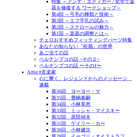
特集 ～アンナ・エディガー / 化学で楽
器を修復する ワークショップ～
第4回 ～弓毛の種類と技術～
第3回 ～エフ字孔の試み～
第2回 ～スクロールの魅力～
第1回 ～楽器の調整とは～
チェロおすすめフィッティングパーツ特集
あなたの知らない『松脂』の世界
あご当ての話
ペルナンブコの話 ~その２~
ペルナンブコの話 〜その1〜
Artist #音楽家
心に響く、レジェンドからのメッセージ
連載
第36回 ヨーヨー・マ
第35回 豊嶋泰嗣
第34回 小林美恵
第33回 ミッシャ・マイスキー
第32回 原田禎夫
第31回 ゲイリー・カー
第30回 小林健次
第29回 イーゴリ・オイストラフ