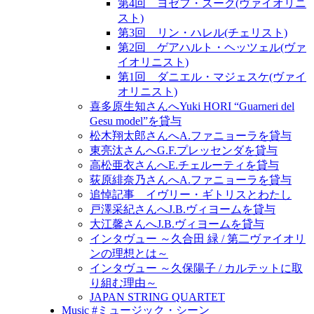
第4回 ヨゼフ・スーク(ヴァイオリニ
スト)
第3回 リン・ハレル(チェリスト)
第2回 ゲアハルト・ヘッツェル(ヴァ
イオリニスト)
第1回 ダニエル・マジェスケ(ヴァイ
オリニスト)
喜多原生知さんへYuki HORI “Guarneri del
Gesu model”を貸与
松木翔太郎さんへA.ファニョーラを貸与
東亮汰さんへG.F.プレッセンダを貸与
高松亜衣さんへE.チェルーティを貸与
荻原緋奈乃さんへA.ファニョーラを貸与
追悼記事 イヴリー・ギトリスとわたし
戸澤采紀さんへJ.B.ヴィヨームを貸与
大江馨さんへJ.B.ヴィヨームを貸与
インタヴュー ～久合田 緑 / 第二ヴァイオリ
ンの理想とは～
インタヴュー ～久保陽子 / カルテットに取
り組む理由～
JAPAN STRING QUARTET
Music #ミュージック・シーン