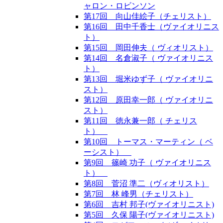
ャロン・ロビンソン
第17回 向山佳絵子（チェリスト）
第16回 田中千香士（ヴァイオリニス
ト）
第15回 岡田伸夫（ ヴィオリスト）
第14回 名倉淑子（ ヴァイオリニス
ト）
第13回 堀米ゆず子（ ヴァイオリニ
スト）
第12回 原田幸一郎（ ヴァイオリニ
スト）
第11回 徳永兼一郎（ チェリス
ト）
第10回 トーマス・マーティン（ ベ
ーシスト）
第9回 篠崎 功子（ ヴァイオリニス
ト）
第8回 菅沼 準二（ヴィオリスト）
第7回 林 峰男（チェリスト）
第6回 吉村 邦子(ヴァイオリニスト)
第5回 久保 陽子(ヴァイオリニスト)