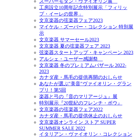
スーパーモダン・ヴァイオリン展
工房設立10周年記念特別展示「フィリッ
プ・イーレの世界」
文京楽器の弦楽器フェア2023
マイケル・ズーバー・コレクション 特別展
示
文京楽器 サマーセール2023
文京楽器 夏の弦楽器フェア 2023
弦楽器スタートアップ・キャンペーン 2023
アルシェ・ユーザー感謝祭
文京楽器 冬のプレミアムバザール 2022-
2023
カナダ産・馬毛の提供再開のおしらせ
あなたが選ぶ"美音"ヴァイオリン・グラン
プリ！第5回
楽器と弓の『音のマリアージュ』展
特別展示『20世紀のフレンチ・ボウ』
文京楽器の弦楽器フェア2022
カナダ産・馬毛の提供休止のおしらせ
文京楽器オンライン ストア SUPER
SUMMER SALE 2022
イタリアン・ヴァイオリン・コレクション