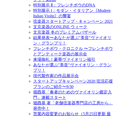
特別展示 Ⅱ：フレンチボウのDNA
特別展示 I：モダン・イタリアン《Modern
Italian Violin》の響宴
弦楽器スタートアップ・キャンペーン 2021
文京楽器のONLINE ウィーク
文京楽器 冬のプレミアムバザール
結果発表〜あなたが選ぶ"美音"ヴァイオリ
ン・グランプリ！
フレンチボウ・クロニクル 〜フレンチボウ
とアンティーク楽器の展示会
来場御礼！豪華ヴァイオリン福引
あなたが選ぶ"美音"ヴァイオリン・グラン
プリ！
現代製作家の作品展示会
スタートアップキャンペーン2020 弦活応援
プランのご紹介〜9/30
堀酉基「奏者のためのヴァイオリン鑑定入
門」連載スタート
堀酉基 著「老舗弦楽器専門店の工房から」
発売中！
営業内容変更のお知らせ（5月25日更新 最