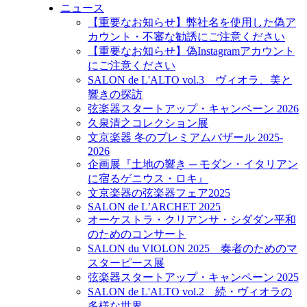
ニュース
【重要なお知らせ】弊社名を使用した偽ア
カウント・不審な勧誘にご注意ください
【重要なお知らせ】偽Instagramアカウント
にご注意ください
SALON de L'ALTO vol.3 ヴィオラ、美と
響きの探訪
弦楽器スタートアップ・キャンペーン 2026
久泉清之コレクション展
文京楽器 冬のプレミアムバザール 2025-
2026
企画展『土地の響き ─ モダン・イタリアン
に宿るゲニウス・ロキ』
文京楽器の弦楽器フェア2025
SALON de L’ARCHET 2025
オーケストラ・クリアンサ・シダダン平和
のためのコンサート
SALON du VIOLON 2025 奏者のためのマ
スターピース展
弦楽器スタートアップ・キャンペーン 2025
SALON de L'ALTO vol.2 続・ヴィオラの
多様な世界