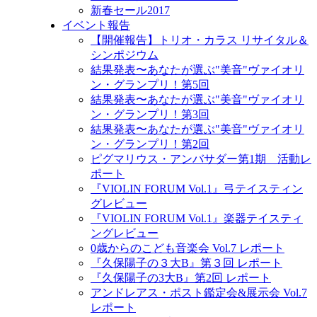
新春セール2017
イベント報告
【開催報告】トリオ・カラス リサイタル＆
シンポジウム
結果発表〜あなたが選ぶ"美音"ヴァイオリ
ン・グランプリ！第5回
結果発表〜あなたが選ぶ"美音"ヴァイオリ
ン・グランプリ！第3回
結果発表〜あなたが選ぶ"美音"ヴァイオリ
ン・グランプリ！第2回
ピグマリウス・アンバサダー第1期 活動レ
ポート
『VIOLIN FORUM Vol.1』弓テイスティン
グレビュー
『VIOLIN FORUM Vol.1』楽器テイスティ
ングレビュー
0歳からのこども音楽会 Vol.7 レポート
『久保陽子の３大B』第３回 レポート
『久保陽子の3大B』第2回 レポート
アンドレアス・ポスト鑑定会&展示会 Vol.7
レポート