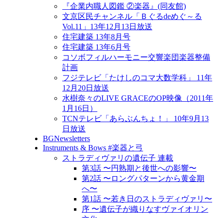
『企業内職人図鑑 ②楽器』(同友館)
文京区民チャンネル「Ｂぐるdeめぐ～る
Vol.11」13年12月13日放送
住宅建築 13年8月号
住宅建築 13年6月号
コソボフィルハーモニー交響楽団楽器整備
計画
フジテレビ「たけしのコマ大数学科」 11年
12月20日放送
水樹奈々のLIVE GRACEのOP映像（2011年
1月16日）
TCNテレビ「あらぶんちょ！」 10年9月13
日放送
BGNewsletters
Instruments & Bows #楽器と弓
ストラディヴァリの遺伝子 連載
第3話 〜円熟期と後世への影響〜
第2話 〜ロングパターンから黄金期
へ〜
第1話 〜若き日のストラディヴァリ〜
序 〜遺伝子が織りなすヴァイオリン