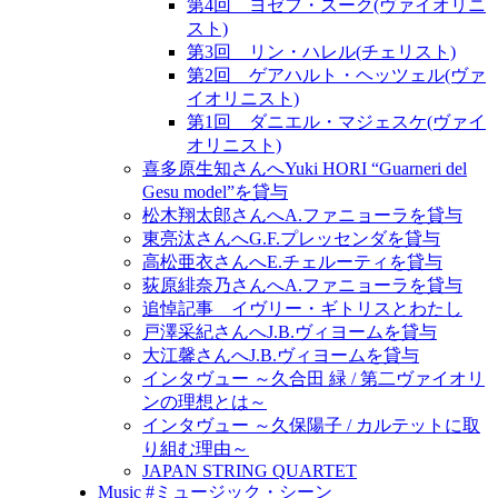
第4回 ヨゼフ・スーク(ヴァイオリニ
スト)
第3回 リン・ハレル(チェリスト)
第2回 ゲアハルト・ヘッツェル(ヴァ
イオリニスト)
第1回 ダニエル・マジェスケ(ヴァイ
オリニスト)
喜多原生知さんへYuki HORI “Guarneri del
Gesu model”を貸与
松木翔太郎さんへA.ファニョーラを貸与
東亮汰さんへG.F.プレッセンダを貸与
高松亜衣さんへE.チェルーティを貸与
荻原緋奈乃さんへA.ファニョーラを貸与
追悼記事 イヴリー・ギトリスとわたし
戸澤采紀さんへJ.B.ヴィヨームを貸与
大江馨さんへJ.B.ヴィヨームを貸与
インタヴュー ～久合田 緑 / 第二ヴァイオリ
ンの理想とは～
インタヴュー ～久保陽子 / カルテットに取
り組む理由～
JAPAN STRING QUARTET
Music #ミュージック・シーン