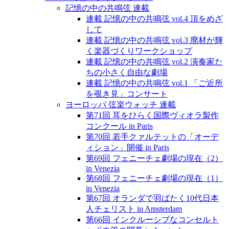
記憶の中の共鳴弦 連載
連載 記憶の中の共鳴弦 vol.4 頂をめざ
して
連載 記憶の中の共鳴弦 vol.3 廃材が輝
く楽器づくりワークショップ
連載 記憶の中の共鳴弦 vol.2 演奏家た
ちの小さく自由な劇場
連載 記憶の中の共鳴弦 vol.1 「ご近所
を覗き見」コンサート
ヨーロッパ 弦楽ウォッチ 連載
第71回 耳をひらく国際ヴィオラ製作
コンクール in Paris
第70回 若手クァルテットの「オーデ
ィション」開催 in Paris
第69回 フェニーチェ劇場の現在（2）
in Venezia
第68回 フェニーチェ劇場の現在（1）
in Venezia
第67回 オランダで羽ばたく10代日本
人チェリスト in Amsterdam
第66回 インクルーシブなコンセルト