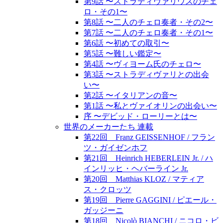
第9話 〜ストラディヴァリウスのチェ
ロ・その1〜
第8話 〜二人のチェロ奏者・その2〜
第7話 〜二人のチェロ奏者・その1〜
第6話 〜初めての取引〜
第5話 〜難しい鑑定〜
第4話 〜ヴィヨーム氏のチェロ〜
第3話 〜ストラディヴァリとの出会
い〜
第2話 〜イタリアンの音〜
第1話 〜私とヴァイオリンの出会い〜
序 〜デビッド・ローリーとは〜
世界のメーカーたち 連載
第22回 Franz GEISSENHOF / フラン
ツ・ガイゼンホフ
第21回 Heinrich HEBERLEIN Jr. / ハ
インリッヒ・ヘバーライン Jr.
第20回 Matthias KLOZ / マティア
ス・クロッツ
第19回 Pierre GAGGINI / ピエール・
ガッジーニ
第18回 Nicolò BIANCHI / ニコロ・ビ