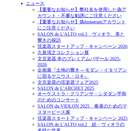
ニュース
【重要なお知らせ】弊社名を使用した偽ア
カウント・不審な勧誘にご注意ください
【重要なお知らせ】偽Instagramアカウント
にご注意ください
SALON de L'ALTO vol.3 ヴィオラ、美と
響きの探訪
弦楽器スタートアップ・キャンペーン 2026
久泉清之コレクション展
文京楽器 冬のプレミアムバザール 2025-
2026
企画展『土地の響き ─ モダン・イタリアン
に宿るゲニウス・ロキ』
文京楽器の弦楽器フェア2025
SALON de L’ARCHET 2025
オーケストラ・クリアンサ・シダダン平和
のためのコンサート
SALON du VIOLON 2025 奏者のためのマ
スターピース展
弦楽器スタートアップ・キャンペーン 2025
SALON de L'ALTO vol.2 続・ヴィオラの
多様な世界