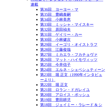
連載
第36回 ヨーヨー・マ
第35回 豊嶋泰嗣
第34回 小林美恵
第33回 ミッシャ・マイスキー
第32回 原田禎夫
第31回 ゲイリー・カー
第30回 小林健次
第29回 イーゴリ・オイストラフ
第28回 江藤俊哉
第27回 ミカエラ・フカチョヴァ
第26回 マット・ハイモヴィッツ
第25回 今井信子
第24回 エルネ・シェベシュティーン
第23回 堀 正文（1990年インタビュ
ーより）
第22回 堀 正文
第21回 ロラン・ドガレイユ
第20回 アロイス・ポッシュ
第19回 豊田耕児
第18回 ジェイミー・ラレード & シ