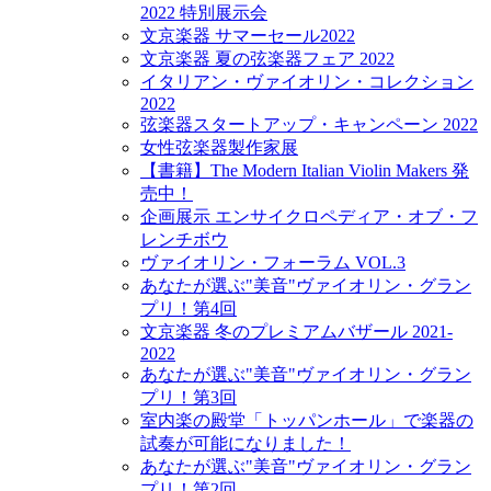
2022 特別展示会
文京楽器 サマーセール2022
文京楽器 夏の弦楽器フェア 2022
イタリアン・ヴァイオリン・コレクション
2022
弦楽器スタートアップ・キャンペーン 2022
女性弦楽器製作家展
【書籍】The Modern Italian Violin Makers 発
売中！
企画展示 エンサイクロペディア・オブ・フ
レンチボウ
ヴァイオリン・フォーラム VOL.3
あなたが選ぶ"美音"ヴァイオリン・グラン
プリ！第4回
文京楽器 冬のプレミアムバザール 2021-
2022
あなたが選ぶ"美音"ヴァイオリン・グラン
プリ！第3回
室内楽の殿堂「トッパンホール」で楽器の
試奏が可能になりました！
あなたが選ぶ"美音"ヴァイオリン・グラン
プリ！第2回