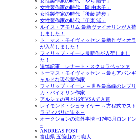
女性製作家の時代「やち 陽子」
女性製作家の時代「陳 由木子」
女性製作家の時代「後藤 詩歩」
女性製作家の時代「伊東 渚」
ルイス・アモリム 最新ヴァイオリンが入荷
しました！
トーマス・モイヴィッセン 最新作ヴィオラ
が入荷しました！
フィリップ・イーレ最新作が入荷しまし
た！
追悼記事 レナート・スクロラベッツァ
トーマス・モイヴィッセン ～最もアバンギ
ャルドな現代製作家
フィリップ・イーレ ～世界最高峰のレプリ
カ・バイオリン作家
アルシェの弓が16年VSAで入賞
レイモンド・シュライヤー ～方程式でスト
ラディバリに迫る～
オークションの海外事情 ~17年3月ロンドン
~
ANDREAS POST
富山県 五箇山の弓職人