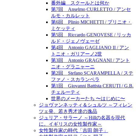
番外編 スクールとは何か
第7回 Anselmo CURLETTO / アンセ
ルモ・カルレット
第6回 Plinio MICHETTI / プリニオ・
ミケッティ
第5回 Riccardo GENOVESE / リッカ
ルド・ジェノヴェーゼ
第4回 Antonio GAGLIANO II / アン
トニオ・ガリアーノ2世
第3回 Antonio GRAGNANI / アント
ニオ・グラニャーニ
第2回 Stefano SCARAMPELLA / ステ
ファノ・スカランペラ
第1回 Giovanni Battista CERUTI / G.B.
チェルーティ
世界のメーカーたち 〜はじめに〜
ジョヴァンネッティ＆シュルツ ～フィレン
ツェ発、若き秀才達の逸品
ジュリア・サラーノ ～Hillの名器を現代
に。イギリスの女性製作家～
女性製作家の時代「吉田 朗子」