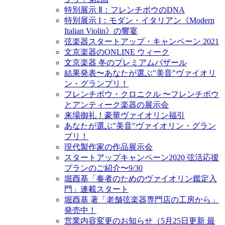
特別展示 Ⅱ：フレンチボウのDNA
特別展示 I：モダン・イタリアン《Modern
Italian Violin》の響宴
弦楽器スタートアップ・キャンペーン 2021
文京楽器のONLINE ウィーク
文京楽器 冬のプレミアムバザール
結果発表〜あなたが選ぶ"美音"ヴァイオリ
ン・グランプリ！
フレンチボウ・クロニクル 〜フレンチボウ
とアンティーク楽器の展示会
来場御礼！豪華ヴァイオリン福引
あなたが選ぶ"美音"ヴァイオリン・グラン
プリ！
現代製作家の作品展示会
スタートアップキャンペーン2020 弦活応援
プランのご紹介〜9/30
堀酉基「奏者のためのヴァイオリン鑑定入
門」連載スタート
堀酉基 著「老舗弦楽器専門店の工房から」
発売中！
営業内容変更のお知らせ（5月25日更新 最