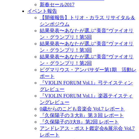
新春セール2017
イベント報告
【開催報告】トリオ・カラス リサイタル＆
シンポジウム
結果発表〜あなたが選ぶ"美音"ヴァイオリ
ン・グランプリ！第5回
結果発表〜あなたが選ぶ"美音"ヴァイオリ
ン・グランプリ！第3回
結果発表〜あなたが選ぶ"美音"ヴァイオリ
ン・グランプリ！第2回
ピグマリウス・アンバサダー第1期 活動レ
ポート
『VIOLIN FORUM Vol.1』弓テイスティン
グレビュー
『VIOLIN FORUM Vol.1』楽器テイスティ
ングレビュー
0歳からのこども音楽会 Vol.7 レポート
『久保陽子の３大B』第３回 レポート
『久保陽子の3大B』第2回 レポート
アンドレアス・ポスト鑑定会&展示会 Vol.7
レポート