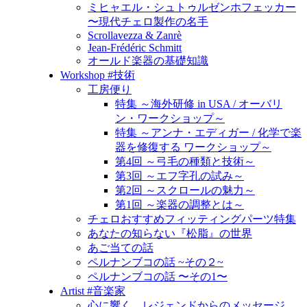
ミヒャエル・シュトゥルゼンホフェッカー
〜現代チェロ製作の名手
Scrollavezza & Zanrè
Jean-Frédéric Schmitt
オールド楽器の基礎知識
Workshop #技術
工房便り
特集 ～海外研修 in USA / オーバリ
ン・ワークショップ～
特集 ～アンナ・エディガー / 化学で楽
器を修復する ワークショップ～
第4回 ～弓毛の種類と技術～
第3回 ～エフ字孔の試み～
第2回 ～スクロールの魅力～
第1回 ～楽器の調整とは～
チェロおすすめフィッティングパーツ特集
あなたの知らない『松脂』の世界
あご当ての話
ペルナンブコの話 ~その２~
ペルナンブコの話 〜その1〜
Artist #音楽家
心に響く、レジェンドからのメッセージ