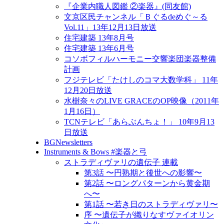
『企業内職人図鑑 ②楽器』(同友館)
文京区民チャンネル「Ｂぐるdeめぐ～る
Vol.11」13年12月13日放送
住宅建築 13年8月号
住宅建築 13年6月号
コソボフィルハーモニー交響楽団楽器整備
計画
フジテレビ「たけしのコマ大数学科」 11年
12月20日放送
水樹奈々のLIVE GRACEのOP映像（2011年
1月16日）
TCNテレビ「あらぶんちょ！」 10年9月13
日放送
BGNewsletters
Instruments & Bows #楽器と弓
ストラディヴァリの遺伝子 連載
第3話 〜円熟期と後世への影響〜
第2話 〜ロングパターンから黄金期
へ〜
第1話 〜若き日のストラディヴァリ〜
序 〜遺伝子が織りなすヴァイオリン