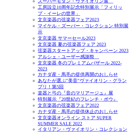
スーパーモダン・ヴァイオリン展
工房設立10周年記念特別展示「フィリッ
プ・イーレの世界」
文京楽器の弦楽器フェア2023
マイケル・ズーバー・コレクション 特別展
示
文京楽器 サマーセール2023
文京楽器 夏の弦楽器フェア 2023
弦楽器スタートアップ・キャンペーン 2023
アルシェ・ユーザー感謝祭
文京楽器 冬のプレミアムバザール 2022-
2023
カナダ産・馬毛の提供再開のおしらせ
あなたが選ぶ"美音"ヴァイオリン・グラン
プリ！第5回
楽器と弓の『音のマリアージュ』展
特別展示『20世紀のフレンチ・ボウ』
文京楽器の弦楽器フェア2022
カナダ産・馬毛の提供休止のおしらせ
文京楽器オンライン ストア SUPER
SUMMER SALE 2022
イタリアン・ヴァイオリン・コレクション