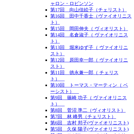
ャロン・ロビンソン
第17回 向山佳絵子（チェリスト）
第16回 田中千香士（ヴァイオリニス
ト）
第15回 岡田伸夫（ ヴィオリスト）
第14回 名倉淑子（ ヴァイオリニス
ト）
第13回 堀米ゆず子（ ヴァイオリニ
スト）
第12回 原田幸一郎（ ヴァイオリニ
スト）
第11回 徳永兼一郎（ チェリス
ト）
第10回 トーマス・マーティン（ ベ
ーシスト）
第9回 篠崎 功子（ ヴァイオリニス
ト）
第8回 菅沼 準二（ヴィオリスト）
第7回 林 峰男（チェリスト）
第6回 吉村 邦子(ヴァイオリニスト)
第5回 久保 陽子(ヴァイオリニスト)