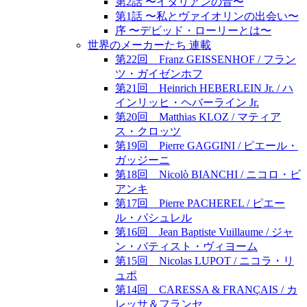
第2話 〜イタリアンの音〜
第1話 〜私とヴァイオリンの出会い〜
序 〜デビッド・ローリーとは〜
世界のメーカーたち 連載
第22回 Franz GEISSENHOF / フラン
ツ・ガイゼンホフ
第21回 Heinrich HEBERLEIN Jr. / ハ
インリッヒ・ヘバーライン Jr.
第20回 Matthias KLOZ / マティア
ス・クロッツ
第19回 Pierre GAGGINI / ピエール・
ガッジーニ
第18回 Nicolò BIANCHI / ニコロ・ビ
アンキ
第17回 Pierre PACHEREL / ピエー
ル・パシュレル
第16回 Jean Baptiste Vuillaume / ジャ
ン・バティスト・ヴィヨーム
第15回 Nicolas LUPOT / ニコラ・リ
ュポ
第14回 CARESSA & FRANÇAIS / カ
レッサ＆フランセ