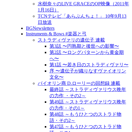
水樹奈々のLIVE GRACEのOP映像（2011年
1月16日）
TCNテレビ「あらぶんちょ！」 10年9月13
日放送
BGNewsletters
Instruments & Bows #楽器と弓
ストラディヴァリの遺伝子 連載
第3話 〜円熟期と後世への影響〜
第2話 〜ロングパターンから黄金期
へ〜
第1話 〜若き日のストラディヴァリ〜
序 〜遺伝子が織りなすヴァイオリン
文化〜
バイオリン商 D.ローリーの回想録 連載
最終話 ～ストラディヴァリウス晩年
の力作 ・その2～
第49話 ～ストラディヴァリウス晩年
の力作・その1～
第48話 ～もうひとつのストラド物
語・その2～
第47話 ～もうひとつのストラド物