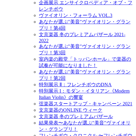
企画展示 エンサイクロペディア・オブ・フ
レンチボウ
ヴァイオリン・フォーラム VOL.3
あなたが選ぶ"美音"ヴァイオリン・グラン
プリ！第4回
文京楽器 冬のプレミアムバザール 2021-
2022
あなたが選ぶ"美音"ヴァイオリン・グラン
プリ！第3回
室内楽の殿堂「トッパンホール」で楽器の
試奏が可能になりました！
あなたが選ぶ"美音"ヴァイオリン・グラン
プリ！第2回
特別展示 Ⅱ：フレンチボウのDNA
特別展示 I：モダン・イタリアン《Modern
Italian Violin》の響宴
弦楽器スタートアップ・キャンペーン 2021
文京楽器のONLINE ウィーク
文京楽器 冬のプレミアムバザール
結果発表〜あなたが選ぶ"美音"ヴァイオリ
ン・グランプリ！
フレンチボウ・クロニクル 〜フレンチボウ