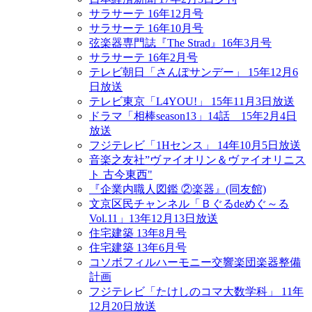
サラサーテ 16年12月号
サラサーテ 16年10月号
弦楽器専門誌『The Strad』16年3月号
サラサーテ 16年2月号
テレビ朝日「さんぽサンデー」 15年12月6
日放送
テレビ東京「L4YOU!」 15年11月3日放送
ドラマ「相棒season13」14話 15年2月4日
放送
フジテレビ「1Hセンス」 14年10月5日放送
音楽之友社”ヴァイオリン＆ヴァイオリニス
ト 古今東西"
『企業内職人図鑑 ②楽器』(同友館)
文京区民チャンネル「Ｂぐるdeめぐ～る
Vol.11」13年12月13日放送
住宅建築 13年8月号
住宅建築 13年6月号
コソボフィルハーモニー交響楽団楽器整備
計画
フジテレビ「たけしのコマ大数学科」 11年
12月20日放送