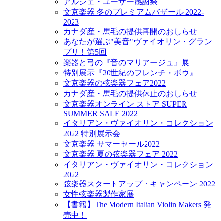
アルシェ・ユーザー感謝祭
文京楽器 冬のプレミアムバザール 2022-
2023
カナダ産・馬毛の提供再開のおしらせ
あなたが選ぶ"美音"ヴァイオリン・グラン
プリ！第5回
楽器と弓の『音のマリアージュ』展
特別展示『20世紀のフレンチ・ボウ』
文京楽器の弦楽器フェア2022
カナダ産・馬毛の提供休止のおしらせ
文京楽器オンライン ストア SUPER
SUMMER SALE 2022
イタリアン・ヴァイオリン・コレクション
2022 特別展示会
文京楽器 サマーセール2022
文京楽器 夏の弦楽器フェア 2022
イタリアン・ヴァイオリン・コレクション
2022
弦楽器スタートアップ・キャンペーン 2022
女性弦楽器製作家展
【書籍】The Modern Italian Violin Makers 発
売中！