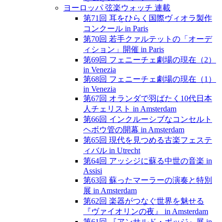
ヨーロッパ 弦楽ウォッチ 連載
第71回 耳をひらく国際ヴィオラ製作
コンクール in Paris
第70回 若手クァルテットの「オーデ
ィション」開催 in Paris
第69回 フェニーチェ劇場の現在（2）
in Venezia
第68回 フェニーチェ劇場の現在（1）
in Venezia
第67回 オランダで羽ばたく10代日本
人チェリスト in Amsterdam
第66回 インクルーシブなコンセルト
ヘボウ管の開幕 in Amsterdam
第65回 現代を見つめる古楽フェステ
ィバル in Utrecht
第64回 アッシジに蘇る中世の音楽 in
Assisi
第63回 蘇ったマーラーの演奏と特別
展 in Amsterdam
第62回 楽器がつなぐ世界を魅せる
『ヴァイオリンの夜』 in Amsterdam
第61回 『アンサルド・ポッジ』展 in