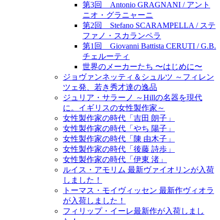
第3回 Antonio GRAGNANI / アント
ニオ・グラニャーニ
第2回 Stefano SCARAMPELLA / ステ
ファノ・スカランペラ
第1回 Giovanni Battista CERUTI / G.B.
チェルーティ
世界のメーカーたち 〜はじめに〜
ジョヴァンネッティ＆シュルツ ～フィレン
ツェ発、若き秀才達の逸品
ジュリア・サラーノ ～Hillの名器を現代
に。イギリスの女性製作家～
女性製作家の時代「吉田 朗子」
女性製作家の時代「やち 陽子」
女性製作家の時代「陳 由木子」
女性製作家の時代「後藤 詩歩」
女性製作家の時代「伊東 渚」
ルイス・アモリム 最新ヴァイオリンが入荷
しました！
トーマス・モイヴィッセン 最新作ヴィオラ
が入荷しました！
フィリップ・イーレ最新作が入荷しまし