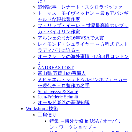
た！
追悼記事 レナート・スクロラベッツァ
トーマス・モイヴィッセン ～最もアバンギ
ャルドな現代製作家
フィリップ・イーレ ～世界最高峰のレプリ
カ・バイオリン作家
アルシェの弓が16年VSAで入賞
レイモンド・シュライヤー ～方程式でスト
ラディバリに迫る～
オークションの海外事情 ~17年3月ロンドン
~
ANDREAS POST
富山県 五箇山の弓職人
ミヒャエル・シュトゥルゼンホフェッカー
〜現代チェロ製作の名手
Scrollavezza & Zanrè
Jean-Frédéric Schmitt
オールド楽器の基礎知識
Workshop #技術
工房便り
特集 ～海外研修 in USA / オーバリ
ン・ワークショップ～