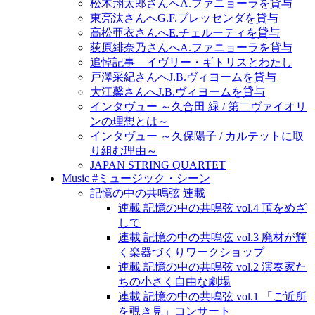
松木翔太郎さんへA.ファニョーラを貸与
東亮汰さんへG.F.プレッセンダを貸与
高松亜衣さんへE.チェルーティを貸与
荻原緋奈乃さんへA.ファニョーラを貸与
追悼記事 イヴリー・ギトリスとわたし
戸澤采紀さんへJ.B.ヴィヨームを貸与
大江馨さんへJ.B.ヴィヨームを貸与
インタヴュー ～久合田 緑 / 第二ヴァイオリ
ンの理想とは～
インタヴュー ～久保陽子 / カルテットに取
り組む理由～
JAPAN STRING QUARTET
Music #ミュージック・シーン
記憶の中の共鳴弦 連載
連載 記憶の中の共鳴弦 vol.4 頂をめざ
して
連載 記憶の中の共鳴弦 vol.3 廃材が輝
く楽器づくりワークショップ
連載 記憶の中の共鳴弦 vol.2 演奏家た
ちの小さく自由な劇場
連載 記憶の中の共鳴弦 vol.1 「ご近所
を覗き見」コンサート