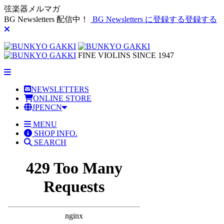
弦楽器メルマガ
BG Newsletters 配信中！
BG Newsletters に登録する
登録する
FINE VIOLINS SINCE 1947
NEWSLETTERS
ONLINE STORE
JP
EN
CN
MENU
SHOP INFO.
SEARCH