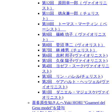
第12回 原田幸一郎（ ヴァイオリニ
スト）
第11回 徳永兼一郎（ チェリス
ト）
第10回 トーマス・マーティン（ ベ
ーシスト）
第9回 篠崎 功子（ ヴァイオリニス
ト）
第8回 菅沼 準二（ヴィオリスト）
第7回 林 峰男（チェリスト）
第6回 吉村 邦子(ヴァイオリニスト)
第5回 久保 陽子(ヴァイオリニスト)
第4回 ヨゼフ・スーク(ヴァイオリニ
スト)
第3回 リン・ハレル(チェリスト)
第2回 ゲアハルト・ヘッツェル(ヴァ
イオリニスト)
第1回 ダニエル・マジェスケ(ヴァイ
オリニスト)
喜多原生知さんへYuki HORI “Guarneri del
Gesu model”を貸与