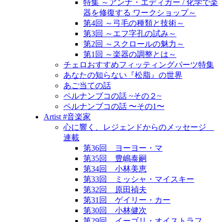
特集 ～アンナ・エディガー / 化学で楽
器を修復する ワークショップ～
第4回 ～弓毛の種類と技術～
第3回 ～エフ字孔の試み～
第2回 ～スクロールの魅力～
第1回 ～楽器の調整とは～
チェロおすすめフィッティングパーツ特集
あなたの知らない『松脂』の世界
あご当ての話
ペルナンブコの話 ~その２~
ペルナンブコの話 〜その1〜
Artist #音楽家
心に響く、レジェンドからのメッセージ
連載
第36回 ヨーヨー・マ
第35回 豊嶋泰嗣
第34回 小林美恵
第33回 ミッシャ・マイスキー
第32回 原田禎夫
第31回 ゲイリー・カー
第30回 小林健次
第29回 イーゴリ・オイストラフ