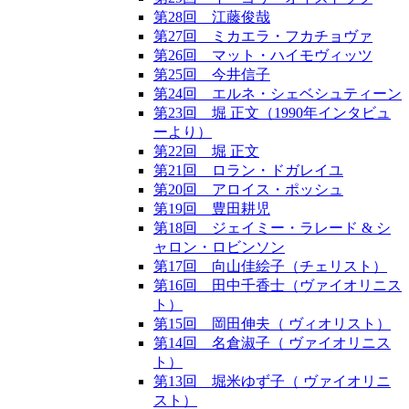
第28回 江藤俊哉
第27回 ミカエラ・フカチョヴァ
第26回 マット・ハイモヴィッツ
第25回 今井信子
第24回 エルネ・シェベシュティーン
第23回 堀 正文（1990年インタビュ
ーより）
第22回 堀 正文
第21回 ロラン・ドガレイユ
第20回 アロイス・ポッシュ
第19回 豊田耕児
第18回 ジェイミー・ラレード & シ
ャロン・ロビンソン
第17回 向山佳絵子（チェリスト）
第16回 田中千香士（ヴァイオリニス
ト）
第15回 岡田伸夫（ ヴィオリスト）
第14回 名倉淑子（ ヴァイオリニス
ト）
第13回 堀米ゆず子（ ヴァイオリニ
スト）