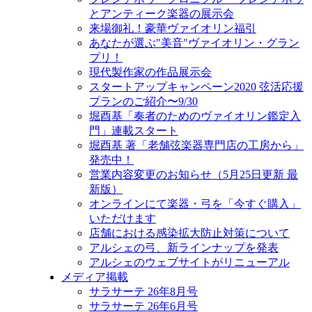
とアンティーク楽器の展示会
来場御礼！豪華ヴァイオリン福引
あなたが選ぶ"美音"ヴァイオリン・グラン
プリ！
現代製作家の作品展示会
スタートアップキャンペーン2020 弦活応援
プランのご紹介〜9/30
堀酉基「奏者のためのヴァイオリン鑑定入
門」連載スタート
堀酉基 著「老舗弦楽器専門店の工房から」
発売中！
営業内容変更のお知らせ（5月25日更新 最
新版）
オンラインにて楽器・弓を「今すぐ購入」
いただけます
店舗における感染拡大防止対策について
アルシェの弓、新ラインナップを発表
アルシェのウェブサイトがリニューアル
メディア掲載
サラサーテ 26年8月号
サラサーテ 26年6月号