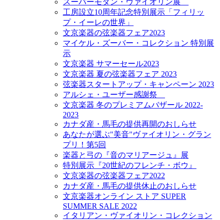
スーパーモダン・ヴァイオリン展
工房設立10周年記念特別展示「フィリッ
プ・イーレの世界」
文京楽器の弦楽器フェア2023
マイケル・ズーバー・コレクション 特別展
示
文京楽器 サマーセール2023
文京楽器 夏の弦楽器フェア 2023
弦楽器スタートアップ・キャンペーン 2023
アルシェ・ユーザー感謝祭
文京楽器 冬のプレミアムバザール 2022-
2023
カナダ産・馬毛の提供再開のおしらせ
あなたが選ぶ"美音"ヴァイオリン・グラン
プリ！第5回
楽器と弓の『音のマリアージュ』展
特別展示『20世紀のフレンチ・ボウ』
文京楽器の弦楽器フェア2022
カナダ産・馬毛の提供休止のおしらせ
文京楽器オンライン ストア SUPER
SUMMER SALE 2022
イタリアン・ヴァイオリン・コレクション