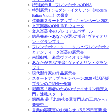
特別展示 Ⅱ：フレンチボウのDNA
特別展示 I：モダン・イタリアン《Modern
Italian Violin》の響宴
弦楽器スタートアップ・キャンペーン 2021
文京楽器のONLINE ウィーク
文京楽器 冬のプレミアムバザール
結果発表〜あなたが選ぶ"美音"ヴァイオリ
ン・グランプリ！
フレンチボウ・クロニクル 〜フレンチボウ
とアンティーク楽器の展示会
来場御礼！豪華ヴァイオリン福引
あなたが選ぶ"美音"ヴァイオリン・グラン
プリ！
現代製作家の作品展示会
スタートアップキャンペーン2020 弦活応援
プランのご紹介〜9/30
堀酉基「奏者のためのヴァイオリン鑑定入
門」連載スタート
堀酉基 著「老舗弦楽器専門店の工房から」
発売中！
営業内容変更のお知らせ（5月25日更新 最