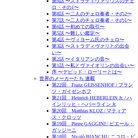
第9話 〜ストラディヴァリウスのチェ
ロ・その1〜
第8話 〜二人のチェロ奏者・その2〜
第7話 〜二人のチェロ奏者・その1〜
第6話 〜初めての取引〜
第5話 〜難しい鑑定〜
第4話 〜ヴィヨーム氏のチェロ〜
第3話 〜ストラディヴァリとの出会
い〜
第2話 〜イタリアンの音〜
第1話 〜私とヴァイオリンの出会い〜
序 〜デビッド・ローリーとは〜
世界のメーカーたち 連載
第22回 Franz GEISSENHOF / フラン
ツ・ガイゼンホフ
第21回 Heinrich HEBERLEIN Jr. / ハ
インリッヒ・ヘバーライン Jr.
第20回 Matthias KLOZ / マティア
ス・クロッツ
第19回 Pierre GAGGINI / ピエール・
ガッジーニ
第18回 Nicolò BIANCHI / ニコロ・ビ