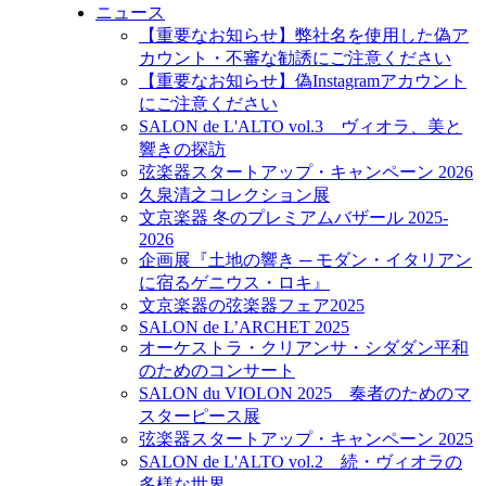
ニュース
【重要なお知らせ】弊社名を使用した偽ア
カウント・不審な勧誘にご注意ください
【重要なお知らせ】偽Instagramアカウント
にご注意ください
SALON de L'ALTO vol.3 ヴィオラ、美と
響きの探訪
弦楽器スタートアップ・キャンペーン 2026
久泉清之コレクション展
文京楽器 冬のプレミアムバザール 2025-
2026
企画展『土地の響き ─ モダン・イタリアン
に宿るゲニウス・ロキ』
文京楽器の弦楽器フェア2025
SALON de L’ARCHET 2025
オーケストラ・クリアンサ・シダダン平和
のためのコンサート
SALON du VIOLON 2025 奏者のためのマ
スターピース展
弦楽器スタートアップ・キャンペーン 2025
SALON de L'ALTO vol.2 続・ヴィオラの
多様な世界