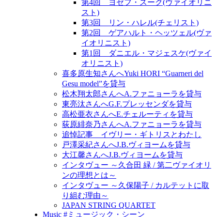
第4回 ヨゼフ・スーク(ヴァイオリニ
スト)
第3回 リン・ハレル(チェリスト)
第2回 ゲアハルト・ヘッツェル(ヴァ
イオリニスト)
第1回 ダニエル・マジェスケ(ヴァイ
オリニスト)
喜多原生知さんへYuki HORI “Guarneri del
Gesu model”を貸与
松木翔太郎さんへA.ファニョーラを貸与
東亮汰さんへG.F.プレッセンダを貸与
高松亜衣さんへE.チェルーティを貸与
荻原緋奈乃さんへA.ファニョーラを貸与
追悼記事 イヴリー・ギトリスとわたし
戸澤采紀さんへJ.B.ヴィヨームを貸与
大江馨さんへJ.B.ヴィヨームを貸与
インタヴュー ～久合田 緑 / 第二ヴァイオリ
ンの理想とは～
インタヴュー ～久保陽子 / カルテットに取
り組む理由～
JAPAN STRING QUARTET
Music #ミュージック・シーン