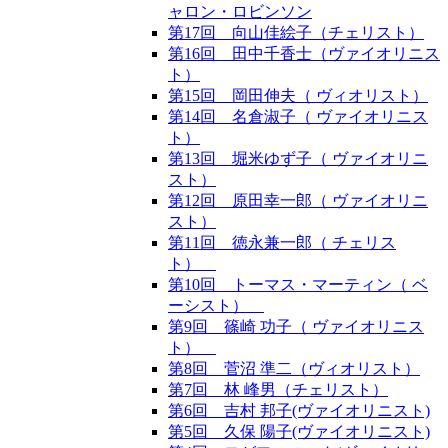
ャロン・ロビンソン
第17回 向山佳絵子（チェリスト）
第16回 田中千香士（ヴァイオリニス
ト）
第15回 岡田伸夫（ ヴィオリスト）
第14回 名倉淑子（ ヴァイオリニス
ト）
第13回 堀米ゆず子（ ヴァイオリニ
スト）
第12回 原田幸一郎（ ヴァイオリニ
スト）
第11回 徳永兼一郎（ チェリス
ト）
第10回 トーマス・マーティン（ ベ
ーシスト）
第9回 篠崎 功子（ ヴァイオリニス
ト）
第8回 菅沼 準二（ヴィオリスト）
第7回 林 峰男（チェリスト）
第6回 吉村 邦子(ヴァイオリニスト)
第5回 久保 陽子(ヴァイオリニスト)