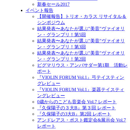
新春セール2017
イベント報告
【開催報告】トリオ・カラス リサイタル＆
シンポジウム
結果発表〜あなたが選ぶ"美音"ヴァイオリ
ン・グランプリ！第5回
結果発表〜あなたが選ぶ"美音"ヴァイオリ
ン・グランプリ！第3回
結果発表〜あなたが選ぶ"美音"ヴァイオリ
ン・グランプリ！第2回
ピグマリウス・アンバサダー第1期 活動レ
ポート
『VIOLIN FORUM Vol.1』弓テイスティン
グレビュー
『VIOLIN FORUM Vol.1』楽器テイスティ
ングレビュー
0歳からのこども音楽会 Vol.7 レポート
『久保陽子の３大B』第３回 レポート
『久保陽子の3大B』第2回 レポート
アンドレアス・ポスト鑑定会&展示会 Vol.7
レポート