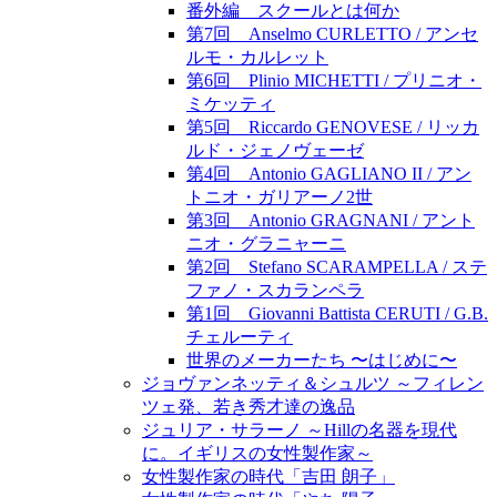
番外編 スクールとは何か
第7回 Anselmo CURLETTO / アンセ
ルモ・カルレット
第6回 Plinio MICHETTI / プリニオ・
ミケッティ
第5回 Riccardo GENOVESE / リッカ
ルド・ジェノヴェーゼ
第4回 Antonio GAGLIANO II / アン
トニオ・ガリアーノ2世
第3回 Antonio GRAGNANI / アント
ニオ・グラニャーニ
第2回 Stefano SCARAMPELLA / ステ
ファノ・スカランペラ
第1回 Giovanni Battista CERUTI / G.B.
チェルーティ
世界のメーカーたち 〜はじめに〜
ジョヴァンネッティ＆シュルツ ～フィレン
ツェ発、若き秀才達の逸品
ジュリア・サラーノ ～Hillの名器を現代
に。イギリスの女性製作家～
女性製作家の時代「吉田 朗子」