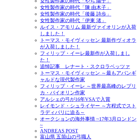
女性製作家の時代「やち 陽子」
女性製作家の時代「陳 由木子」
女性製作家の時代「後藤 詩歩」
女性製作家の時代「伊東 渚」
ルイス・アモリム 最新ヴァイオリンが入荷
しました！
トーマス・モイヴィッセン 最新作ヴィオラ
が入荷しました！
フィリップ・イーレ最新作が入荷しまし
た！
追悼記事 レナート・スクロラベッツァ
トーマス・モイヴィッセン ～最もアバンギ
ャルドな現代製作家
フィリップ・イーレ ～世界最高峰のレプリ
カ・バイオリン作家
アルシェの弓が16年VSAで入賞
レイモンド・シュライヤー ～方程式でスト
ラディバリに迫る～
オークションの海外事情 ~17年3月ロンドン
~
ANDREAS POST
富山県 五箇山の弓職人