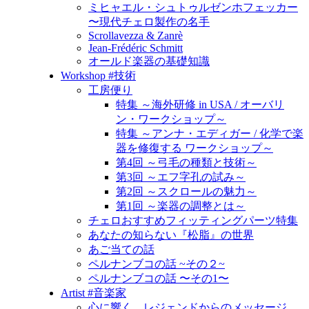
ミヒャエル・シュトゥルゼンホフェッカー
〜現代チェロ製作の名手
Scrollavezza & Zanrè
Jean-Frédéric Schmitt
オールド楽器の基礎知識
Workshop #技術
工房便り
特集 ～海外研修 in USA / オーバリ
ン・ワークショップ～
特集 ～アンナ・エディガー / 化学で楽
器を修復する ワークショップ～
第4回 ～弓毛の種類と技術～
第3回 ～エフ字孔の試み～
第2回 ～スクロールの魅力～
第1回 ～楽器の調整とは～
チェロおすすめフィッティングパーツ特集
あなたの知らない『松脂』の世界
あご当ての話
ペルナンブコの話 ~その２~
ペルナンブコの話 〜その1〜
Artist #音楽家
心に響く、レジェンドからのメッセージ