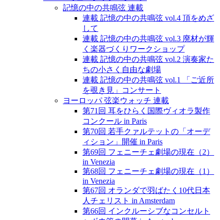
記憶の中の共鳴弦 連載
連載 記憶の中の共鳴弦 vol.4 頂をめざ
して
連載 記憶の中の共鳴弦 vol.3 廃材が輝
く楽器づくりワークショップ
連載 記憶の中の共鳴弦 vol.2 演奏家た
ちの小さく自由な劇場
連載 記憶の中の共鳴弦 vol.1 「ご近所
を覗き見」コンサート
ヨーロッパ 弦楽ウォッチ 連載
第71回 耳をひらく国際ヴィオラ製作
コンクール in Paris
第70回 若手クァルテットの「オーデ
ィション」開催 in Paris
第69回 フェニーチェ劇場の現在（2）
in Venezia
第68回 フェニーチェ劇場の現在（1）
in Venezia
第67回 オランダで羽ばたく10代日本
人チェリスト in Amsterdam
第66回 インクルーシブなコンセルト