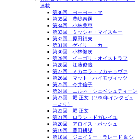
連載
第36回 ヨーヨー・マ
第35回 豊嶋泰嗣
第34回 小林美恵
第33回 ミッシャ・マイスキー
第32回 原田禎夫
第31回 ゲイリー・カー
第30回 小林健次
第29回 イーゴリ・オイストラフ
第28回 江藤俊哉
第27回 ミカエラ・フカチョヴァ
第26回 マット・ハイモヴィッツ
第25回 今井信子
第24回 エルネ・シェベシュティーン
第23回 堀 正文（1990年インタビュ
ーより）
第22回 堀 正文
第21回 ロラン・ドガレイユ
第20回 アロイス・ポッシュ
第19回 豊田耕児
第18回 ジェイミー・ラレード & シ