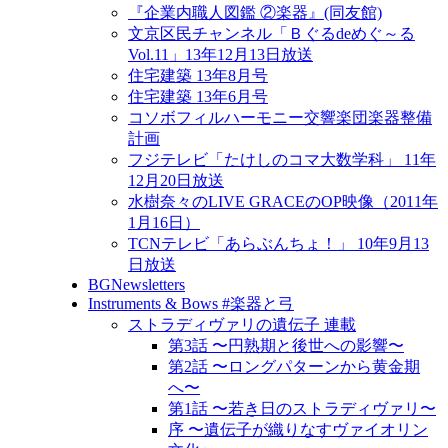
『企業内職人図鑑 ②楽器』(同友館)
文京区民チャンネル「Ｂぐるdeめぐ～る
Vol.11」13年12月13日放送
住宅建築 13年8月号
住宅建築 13年6月号
コソボフィルハーモニー交響楽団楽器整備
計画
フジテレビ「たけしのコマ大数学科」 11年
12月20日放送
水樹奈々のLIVE GRACEのOP映像（2011年
1月16日）
TCNテレビ「あらぶんちょ！」 10年9月13
日放送
BGNewsletters
Instruments & Bows #楽器と弓
ストラディヴァリの遺伝子 連載
第3話 〜円熟期と後世への影響〜
第2話 〜ロングパターンから黄金期
へ〜
第1話 〜若き日のストラディヴァリ〜
序 〜遺伝子が織りなすヴァイオリン