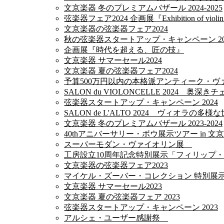
文京楽器 冬のプレミアムバザール 2024-2025
弦楽器フェア2024 企画展『Exhibition of violin m
文京楽器の弦楽器フェア2024
秋の弦楽器スタートアップ・キャンペーン 20
企画展『時代を超える、匠の技』
文京楽器 サマーセール2024
文京楽器 夏の弦楽器フェア2024
予算500万円以内の本格派アンティーク・ヴァ
SALON du VIOLONCELLE 2024 奥深
弦楽器スタートアップ・キャンペーン 2024
SALON de L'ALTO 2024 ヴィオラの多様
文京楽器 冬のプレミアムバザール 2023-2024
40thアニバーサリー・ボウ展示ツアー in 文
スーパーモダン・ヴァイオリン展
工房設立10周年記念特別展示「フィリップ
文京楽器の弦楽器フェア2023
マイケル・ズーバー・コレクション 特別展
文京楽器 サマーセール2023
文京楽器 夏の弦楽器フェア 2023
弦楽器スタートアップ・キャンペーン 2023
アルシェ・ユーザー感謝祭