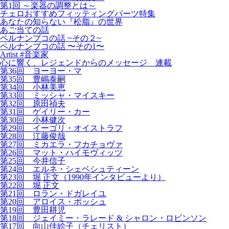
第1回 ～楽器の調整とは～
チェロおすすめフィッティングパーツ特集
あなたの知らない『松脂』の世界
あご当ての話
ペルナンブコの話 ~その２~
ペルナンブコの話 〜その1〜
Artist #音楽家
心に響く、レジェンドからのメッセージ 連載
第36回 ヨーヨー・マ
第35回 豊嶋泰嗣
第34回 小林美恵
第33回 ミッシャ・マイスキー
第32回 原田禎夫
第31回 ゲイリー・カー
第30回 小林健次
第29回 イーゴリ・オイストラフ
第28回 江藤俊哉
第27回 ミカエラ・フカチョヴァ
第26回 マット・ハイモヴィッツ
第25回 今井信子
第24回 エルネ・シェベシュティーン
第23回 堀 正文（1990年インタビューより）
第22回 堀 正文
第21回 ロラン・ドガレイユ
第20回 アロイス・ポッシュ
第19回 豊田耕児
第18回 ジェイミー・ラレード & シャロン・ロビンソン
第17回 向山佳絵子（チェリスト）