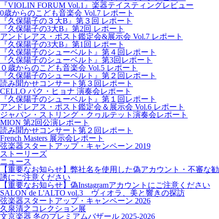
『VIOLIN FORUM Vol.1』楽器テイスティングレビュー
0歳からのこども音楽会 Vol.7 レポート
『久保陽子の３大B』第３回 レポート
『久保陽子の3大B』第2回 レポート
アンドレアス・ポスト鑑定会&展示会 Vol.7 レポート
『久保陽子の3大B』第1回 レポート
『久保陽子のシューベルト』第４回レポート
『久保陽子のシューベルト』第3回レポート
０歳からのこども音楽会 Vol.5 レポート
『久保陽子のシューベルト』第２回レポート
読み聞かせコンサート第３回レポート
CELLO パク・ヒョナ 演奏会レポート
『久保陽子のシューベルト』第１回レポート
アンドレアス・ポスト鑑定会＆展示会 Vol.6 レポート
ジャパン・ストリング・クヮルテット演奏会レポート
MION 第2回公演レポート
読み聞かせコンサート第２回レポート
French Masters 展示会レポート
弦楽器スタートアップ・キャンペーン 2019
ストーリーズ
ニュース
【重要なお知らせ】弊社名を使用した偽アカウント・不審な勧
誘にご注意ください
【重要なお知らせ】偽Instagramアカウントにご注意ください
SALON de L'ALTO vol.3 ヴィオラ、美と響きの探訪
弦楽器スタートアップ・キャンペーン 2026
久泉清之コレクション展
文京楽器 冬のプレミアムバザール 2025-2026