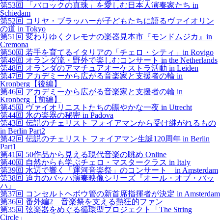
第53回 「バロックの真珠」を愛しむ日本人演奏家たち in
Schiedam
第52回 コリヤ・ブラッハーが子どもたちに語るヴァイオリン
の道 in Tokyo
第51回 変わりゆくクレモナの楽器見本市『モンドムジカ』in
Cremona
第50回 若手を育てるイタリアの「チェロ・シティ」in Rovigo
第49回 オランダ流・野外で楽しむコンサート in the Netherlands
第48回 オランダのアマチュアオーケストラ活動 in Leiden
第47回 アカデミーから広がる音楽家と支援者の輪 in
Kronberg【後編】
第46回 アカデミーから広がる音楽家と支援者の輪 in
Kronberg【前編】
第45回 ヴァイオリニストたちの賑やかな一夜 in Utrecht
第44回 氷の楽器の秘密 in Padova
第43回 伝説のチェリスト フォイアマンから受け継がれるもの
in Berlin Part2
第42回 伝説のチェリスト フォイアマン生誕120周年 in Berlin
Part1
第41回 50作品から見える現代音楽の眺め Online
第40回 自然からも学ぶチェロ・マスタークラス in Italy
第39回 水辺で響く「運河音楽祭」のコンサート in Amsterdam
第38回 迫力のバッハ演奏映像シリーズ『オール・オブ・バッ
ハ』
第37回 コンセルトヘボウ管の新首席指揮者が決定 in Amsterdam
第36回 番外編2 音楽祭を支える熱狂的ファン
第35回 弦楽器をめぐる循環型プロジェクト「The String
Circle」