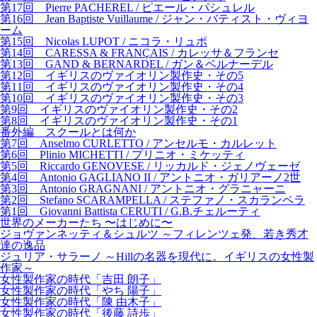
第17回 Pierre PACHEREL / ピエール・パシュレル
第16回 Jean Baptiste Vuillaume / ジャン・バティスト・ヴィヨ
ーム
第15回 Nicolas LUPOT / ニコラ・リュポ
第14回 CARESSA & FRANÇAIS / カレッサ＆フランセ
第13回 GAND & BERNARDEL / ガン＆ベルナーデル
第12回 イギリスのヴァイオリン製作史・その5
第11回 イギリスのヴァイオリン製作史・その4
第10回 イギリスのヴァイオリン製作史・その3
第9回 イギリスのヴァイオリン製作史・その2
第8回 イギリスのヴァイオリン製作史・その1
番外編 スクールとは何か
第7回 Anselmo CURLETTO / アンセルモ・カルレット
第6回 Plinio MICHETTI / プリニオ・ミケッティ
第5回 Riccardo GENOVESE / リッカルド・ジェノヴェーゼ
第4回 Antonio GAGLIANO II / アントニオ・ガリアーノ2世
第3回 Antonio GRAGNANI / アントニオ・グラニャーニ
第2回 Stefano SCARAMPELLA / ステファノ・スカランペラ
第1回 Giovanni Battista CERUTI / G.B.チェルーティ
世界のメーカーたち 〜はじめに〜
ジョヴァンネッティ＆シュルツ ～フィレンツェ発、若き秀才
達の逸品
ジュリア・サラーノ ～Hillの名器を現代に。イギリスの女性製
作家～
女性製作家の時代「吉田 朗子」
女性製作家の時代「やち 陽子」
女性製作家の時代「陳 由木子」
女性製作家の時代「後藤 詩歩」