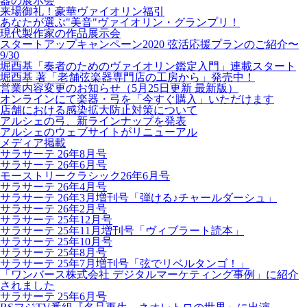
器の展示会
来場御礼！豪華ヴァイオリン福引
あなたが選ぶ"美音"ヴァイオリン・グランプリ！
現代製作家の作品展示会
スタートアップキャンペーン2020 弦活応援プランのご紹介〜
9/30
堀酉基「奏者のためのヴァイオリン鑑定入門」連載スタート
堀酉基 著「老舗弦楽器専門店の工房から」発売中！
営業内容変更のお知らせ（5月25日更新 最新版）
オンラインにて楽器・弓を「今すぐ購入」いただけます
店舗における感染拡大防止対策について
アルシェの弓、新ラインナップを発表
アルシェのウェブサイトがリニューアル
メディア掲載
サラサーテ 26年8月号
サラサーテ 26年6月号
モーストリークラシック26年6月号
サラサーテ 26年4月号
サラサーテ 26年3月増刊号「弾ける♪チャールダーシュ」
サラサーテ 26年2月号
サラサーテ 25年12月号
サラサーテ 25年11月増刊号「ヴィブラート読本」
サラサーテ 25年10月号
サラサーテ 25年8月号
サラサーテ 25年7月増刊号「弦でリベルタンゴ！」
「ワンバース株式会社 デジタルマーケティング事例」に紹介
されました
サラサーテ 25年6月号