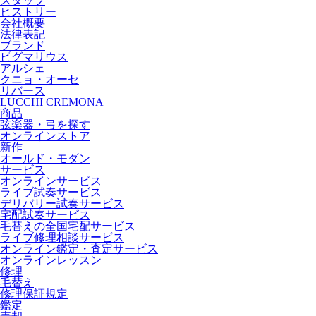
スタッフ
ヒストリー
会社概要
法律表記
ブランド
ピグマリウス
アルシェ
クニョ・オーセ
リバース
LUCCHI CREMONA
商品
弦楽器・弓を探す
オンラインストア
新作
オールド・モダン
サービス
オンラインサービス
ライブ試奏サービス
デリバリー試奏サービス
宅配試奏サービス
毛替えの全国宅配サービス
ライブ修理相談サービス
オンライン鑑定・査定サービス
オンラインレッスン
修理
毛替え
修理保証規定
鑑定