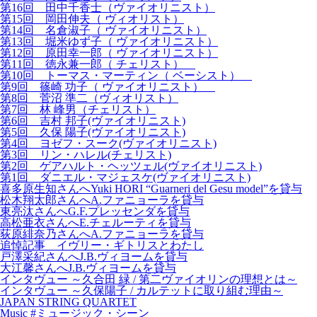
第16回 田中千香士（ヴァイオリニスト）
第15回 岡田伸夫（ ヴィオリスト）
第14回 名倉淑子（ ヴァイオリニスト）
第13回 堀米ゆず子（ ヴァイオリニスト）
第12回 原田幸一郎（ ヴァイオリニスト）
第11回 徳永兼一郎（ チェリスト）
第10回 トーマス・マーティン（ ベーシスト）
第9回 篠崎 功子（ ヴァイオリニスト）
第8回 菅沼 準二（ヴィオリスト）
第7回 林 峰男（チェリスト）
第6回 吉村 邦子(ヴァイオリニスト)
第5回 久保 陽子(ヴァイオリニスト)
第4回 ヨゼフ・スーク(ヴァイオリニスト)
第3回 リン・ハレル(チェリスト)
第2回 ゲアハルト・ヘッツェル(ヴァイオリニスト)
第1回 ダニエル・マジェスケ(ヴァイオリニスト)
喜多原生知さんへYuki HORI “Guarneri del Gesu model”を貸与
松木翔太郎さんへA.ファニョーラを貸与
東亮汰さんへG.F.プレッセンダを貸与
高松亜衣さんへE.チェルーティを貸与
荻原緋奈乃さんへA.ファニョーラを貸与
追悼記事 イヴリー・ギトリスとわたし
戸澤采紀さんへJ.B.ヴィヨームを貸与
大江馨さんへJ.B.ヴィヨームを貸与
インタヴュー ～久合田 緑 / 第二ヴァイオリンの理想とは～
インタヴュー ～久保陽子 / カルテットに取り組む理由～
JAPAN STRING QUARTET
Music #ミュージック・シーン