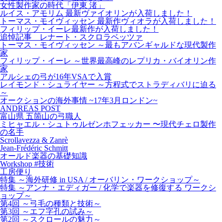
女性製作家の時代「伊東 渚」
ルイス・アモリム 最新ヴァイオリンが入荷しました！
トーマス・モイヴィッセン 最新作ヴィオラが入荷しました！
フィリップ・イーレ最新作が入荷しました！
追悼記事 レナート・スクロラベッツァ
トーマス・モイヴィッセン ～最もアバンギャルドな現代製作
家
フィリップ・イーレ ～世界最高峰のレプリカ・バイオリン作
家
アルシェの弓が16年VSAで入賞
レイモンド・シュライヤー ～方程式でストラディバリに迫る
～
オークションの海外事情 ~17年3月ロンドン~
ANDREAS POST
富山県 五箇山の弓職人
ミヒャエル・シュトゥルゼンホフェッカー 〜現代チェロ製作
の名手
Scrollavezza & Zanrè
Jean-Frédéric Schmitt
オールド楽器の基礎知識
Workshop #技術
工房便り
特集 ～海外研修 in USA / オーバリン・ワークショップ～
特集 ～アンナ・エディガー / 化学で楽器を修復する ワークシ
ョップ～
第4回 ～弓毛の種類と技術～
第3回 ～エフ字孔の試み～
第2回 ～スクロールの魅力～