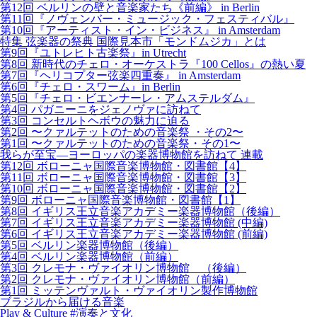
第12回 ベルリンの壁と音楽家たち《前編》 in Berlin
第11回『ノヴェンバー・ミュージック・フェスティバル』
第10回『アーティスト・イン・ビジネス』 in Amsterdam
特集 弦楽器の祭典 国際見本市「モンドムジカ」とは
第9回『ユトレヒト古楽祭』in Utrecht
第8回 新時代のチェロ・オーケストラ『100 Cellos』の熱い夏
第7回『ヘリコプター弦楽四重奏』 in Amsterdam
第6回『チェロ・スワーム』in Berlin
第5回『チェロ・ビエンナーレ・アムステルダム』
第4回 パガニーニをジェノヴァに訪ねて
第3回 コンセルトヘボウの魅力に迫る
第2回 〜クァルテットのための音楽祭 ・その2〜
第1回 〜クァルテットのための音楽祭・その1〜
我らが至宝―ヨーロッパの楽器博物館を訪ねて 連載
第12回 ボローニャ国際音楽博物館・図書館【4】
第11回 ボローニャ国際音楽博物館・図書館【3】
第10回 ボローニャ国際音楽博物館・図書館【2】
第9回 ボローニャ国際音楽博物館・図書館【1】
第8回 イギリス王立音楽アカデミー楽器博物館（後編）
第7回 イギリス王立音楽アカデミー楽器博物館 (中編)
第6回 イギリス王立音楽アカデミー楽器博物館 (前編)
第5回 ベルリン楽器博物館（後編）
第4回 ベルリン楽器博物館（前編）
第3回 クレモナ・ヴァイオリン博物館 （後編）
第2回 クレモナ・ヴァイオリン博物館（前編）
第1回 ミッテンヴァルト・ヴァイオリン製作博物館
ブラジルから届ける音楽
Play & Culture #演奏と文化