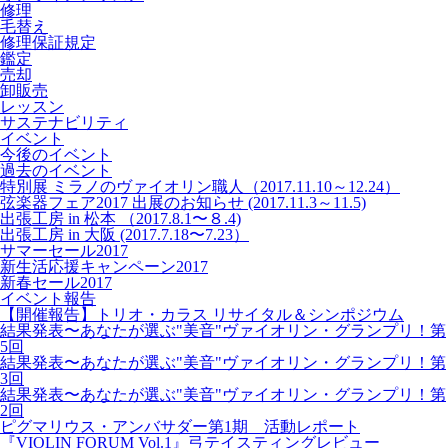
修理
毛替え
修理保証規定
鑑定
売却
卸販売
レッスン
サステナビリティ
イベント
今後のイベント
過去のイベント
特別展 ミラノのヴァイオリン職人（2017.11.10～12.24）
弦楽器フェア2017 出展のお知らせ (2017.11.3～11.5)
出張工房 in 松本 （2017.8.1〜８.4)
出張工房 in 大阪 (2017.7.18〜7.23）
サマーセール2017
新生活応援キャンペーン2017
新春セール2017
イベント報告
【開催報告】トリオ・カラス リサイタル＆シンポジウム
結果発表〜あなたが選ぶ"美音"ヴァイオリン・グランプリ！第
5回
結果発表〜あなたが選ぶ"美音"ヴァイオリン・グランプリ！第
3回
結果発表〜あなたが選ぶ"美音"ヴァイオリン・グランプリ！第
2回
ピグマリウス・アンバサダー第1期 活動レポート
『VIOLIN FORUM Vol.1』弓テイスティングレビュー