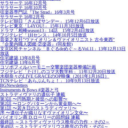
サラサーテ 16年12月号
サラサーテ 16年10月号
弦楽器専門誌『The Strad』16年3月号
サラサーテ 16年2月号
テレビ朝日「さんぽサンデー」 15年12月6日放送
テレビ東京「L4YOU!」 15年11月3日放送
ドラマ「相棒season13」14話 15年2月4日放送
フジテレビ「1Hセンス」 14年10月5日放送
音楽之友社”ヴァイオリン＆ヴァイオリニスト 古今東西"
『企業内職人図鑑 ②楽器』(同友館)
文京区民チャンネル「Ｂぐるdeめぐ～るVol.11」13年12月13日
放送
住宅建築 13年8月号
住宅建築 13年6月号
コソボフィルハーモニー交響楽団楽器整備計画
フジテレビ「たけしのコマ大数学科」 11年12月20日放送
水樹奈々のLIVE GRACEのOP映像（2011年1月16日）
TCNテレビ「あらぶんちょ！」 10年9月13日放送
BGNewsletters
Instruments & Bows #楽器と弓
ストラディヴァリの遺伝子 連載
第3話 〜円熟期と後世への影響〜
第2話 〜ロングパターンから黄金期へ〜
第1話 〜若き日のストラディヴァリ〜
序 〜遺伝子が織りなすヴァイオリン文化〜
バイオリン商 D.ローリーの回想録 連載
最終話 ～ストラディヴァリウス晩年の力作 ・その2～
第49話 ～ストラディヴァリウス晩年の力作・その1～