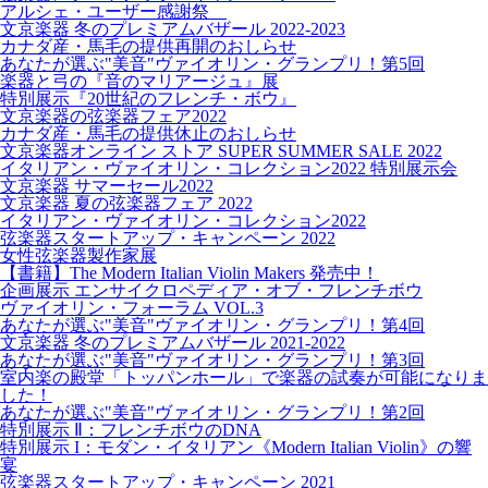
アルシェ・ユーザー感謝祭
文京楽器 冬のプレミアムバザール 2022-2023
カナダ産・馬毛の提供再開のおしらせ
あなたが選ぶ"美音"ヴァイオリン・グランプリ！第5回
楽器と弓の『音のマリアージュ』展
特別展示『20世紀のフレンチ・ボウ』
文京楽器の弦楽器フェア2022
カナダ産・馬毛の提供休止のおしらせ
文京楽器オンライン ストア SUPER SUMMER SALE 2022
イタリアン・ヴァイオリン・コレクション2022 特別展示会
文京楽器 サマーセール2022
文京楽器 夏の弦楽器フェア 2022
イタリアン・ヴァイオリン・コレクション2022
弦楽器スタートアップ・キャンペーン 2022
女性弦楽器製作家展
【書籍】The Modern Italian Violin Makers 発売中！
企画展示 エンサイクロペディア・オブ・フレンチボウ
ヴァイオリン・フォーラム VOL.3
あなたが選ぶ"美音"ヴァイオリン・グランプリ！第4回
文京楽器 冬のプレミアムバザール 2021-2022
あなたが選ぶ"美音"ヴァイオリン・グランプリ！第3回
室内楽の殿堂「トッパンホール」で楽器の試奏が可能になりま
した！
あなたが選ぶ"美音"ヴァイオリン・グランプリ！第2回
特別展示 Ⅱ：フレンチボウのDNA
特別展示 I：モダン・イタリアン《Modern Italian Violin》の響
宴
弦楽器スタートアップ・キャンペーン 2021