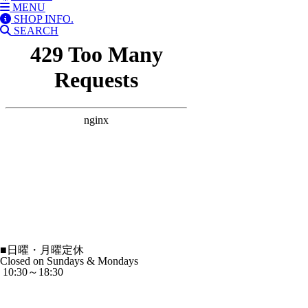
MENU
SHOP INFO.
SEARCH
■
日曜・月曜定休
Closed on Sundays & Mondays
10:30～18:30