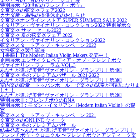
楽器と弓の『音のマリアージュ』展
特別展示『20世紀のフレンチ・ボウ』
文京楽器の弦楽器フェア2022
カナダ産・馬毛の提供休止のおしらせ
文京楽器オンライン ストア SUPER SUMMER SALE 2022
イタリアン・ヴァイオリン・コレクション2022 特別展示会
文京楽器 サマーセール2022
文京楽器 夏の弦楽器フェア 2022
イタリアン・ヴァイオリン・コレクション2022
弦楽器スタートアップ・キャンペーン 2022
女性弦楽器製作家展
【書籍】The Modern Italian Violin Makers 発売中！
企画展示 エンサイクロペディア・オブ・フレンチボウ
ヴァイオリン・フォーラム VOL.3
あなたが選ぶ"美音"ヴァイオリン・グランプリ！第4回
文京楽器 冬のプレミアムバザール 2021-2022
あなたが選ぶ"美音"ヴァイオリン・グランプリ！第3回
室内楽の殿堂「トッパンホール」で楽器の試奏が可能になりま
した！
あなたが選ぶ"美音"ヴァイオリン・グランプリ！第2回
特別展示 Ⅱ：フレンチボウのDNA
特別展示 I：モダン・イタリアン《Modern Italian Violin》の響
宴
弦楽器スタートアップ・キャンペーン 2021
文京楽器のONLINE ウィーク
文京楽器 冬のプレミアムバザール
結果発表〜あなたが選ぶ"美音"ヴァイオリン・グランプリ！
フレンチボウ・クロニクル 〜フレンチボウとアンティーク楽