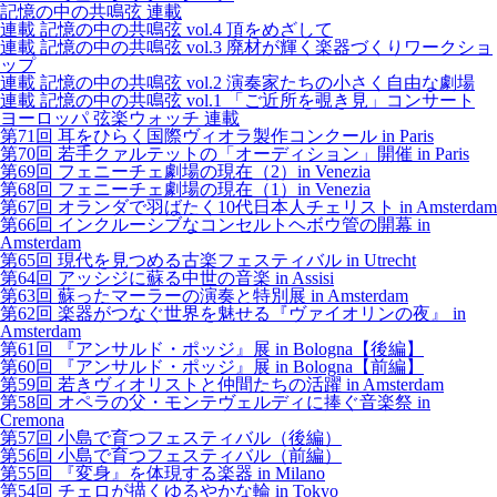
記憶の中の共鳴弦 連載
連載 記憶の中の共鳴弦 vol.4 頂をめざして
連載 記憶の中の共鳴弦 vol.3 廃材が輝く楽器づくりワークショ
ップ
連載 記憶の中の共鳴弦 vol.2 演奏家たちの小さく自由な劇場
連載 記憶の中の共鳴弦 vol.1 「ご近所を覗き見」コンサート
ヨーロッパ 弦楽ウォッチ 連載
第71回 耳をひらく国際ヴィオラ製作コンクール in Paris
第70回 若手クァルテットの「オーディション」開催 in Paris
第69回 フェニーチェ劇場の現在（2）in Venezia
第68回 フェニーチェ劇場の現在（1）in Venezia
第67回 オランダで羽ばたく10代日本人チェリスト in Amsterdam
第66回 インクルーシブなコンセルトヘボウ管の開幕 in
Amsterdam
第65回 現代を見つめる古楽フェスティバル in Utrecht
第64回 アッシジに蘇る中世の音楽 in Assisi
第63回 蘇ったマーラーの演奏と特別展 in Amsterdam
第62回 楽器がつなぐ世界を魅せる『ヴァイオリンの夜』 in
Amsterdam
第61回 『アンサルド・ポッジ』展 in Bologna【後編】
第60回 『アンサルド・ポッジ』展 in Bologna【前編】
第59回 若きヴィオリストと仲間たちの活躍 in Amsterdam
第58回 オペラの父・モンテヴェルディに捧ぐ音楽祭 in
Cremona
第57回 小島で育つフェスティバル（後編）
第56回 小島で育つフェスティバル（前編）
第55回 『変身』を体現する楽器 in Milano
第54回 チェロが描くゆるやかな輪 in Tokyo