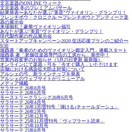
文京楽器のONLINE ウィーク
文京楽器 冬のプレミアムバザール
結果発表〜あなたが選ぶ"美音"ヴァイオリン・グランプリ！
フレンチボウ・クロニクル 〜フレンチボウとアンティーク楽
器の展示会
来場御礼！豪華ヴァイオリン福引
あなたが選ぶ"美音"ヴァイオリン・グランプリ！
現代製作家の作品展示会
スタートアップキャンペーン2020 弦活応援プランのご紹介〜
9/30
堀酉基「奏者のためのヴァイオリン鑑定入門」連載スタート
堀酉基 著「老舗弦楽器専門店の工房から」発売中！
営業内容変更のお知らせ（5月25日更新 最新版）
オンラインにて楽器・弓を「今すぐ購入」いただけます
店舗における感染拡大防止対策について
アルシェの弓、新ラインナップを発表
アルシェのウェブサイトがリニューアル
メディア掲載
サラサーテ 26年8月号
サラサーテ 26年6月号
モーストリークラシック26年6月号
サラサーテ 26年4月号
サラサーテ 26年3月増刊号「弾ける♪チャールダーシュ」
サラサーテ 26年2月号
サラサーテ 25年12月号
サラサーテ 25年11月増刊号「ヴィブラート読本」
サラサーテ 25年10月号
サラサーテ 25年8月号