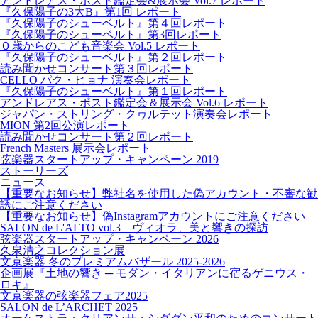
アンドレアス・ポスト鑑定会&展示会 Vol.7 レポート
『久保陽子の3大B』第1回 レポート
『久保陽子のシューベルト』第４回レポート
『久保陽子のシューベルト』第3回レポート
０歳からのこども音楽会 Vol.5 レポート
『久保陽子のシューベルト』第２回レポート
読み聞かせコンサート第３回レポート
CELLO パク・ヒョナ 演奏会レポート
『久保陽子のシューベルト』第１回レポート
アンドレアス・ポスト鑑定会＆展示会 Vol.6 レポート
ジャパン・ストリング・クヮルテット演奏会レポート
MION 第2回公演レポート
読み聞かせコンサート第２回レポート
French Masters 展示会レポート
弦楽器スタートアップ・キャンペーン 2019
ストーリーズ
ニュース
【重要なお知らせ】弊社名を使用した偽アカウント・不審な勧
誘にご注意ください
【重要なお知らせ】偽Instagramアカウントにご注意ください
SALON de L'ALTO vol.3 ヴィオラ、美と響きの探訪
弦楽器スタートアップ・キャンペーン 2026
久泉清之コレクション展
文京楽器 冬のプレミアムバザール 2025-2026
企画展『土地の響き ─ モダン・イタリアンに宿るゲニウス・
ロキ』
文京楽器の弦楽器フェア2025
SALON de L’ARCHET 2025