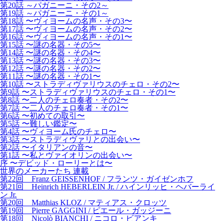
第20話 ～パガニーニ・その2～
第19話 ～パガニーニ・その1～
第18話 〜ヴィヨームの名声・その3〜
第17話 〜ヴィヨームの名声・その2〜
第16話 〜ヴィヨームの名声・その1〜
第15話 〜謎の名器・その5〜
第14話 〜謎の名器・その4〜
第13話 〜謎の名器・その3〜
第12話 〜謎の名器・その2〜
第11話 〜謎の名器・その1〜
第10話 〜ストラディヴァリウスのチェロ・その2〜
第9話 〜ストラディヴァリウスのチェロ・その1〜
第8話 〜二人のチェロ奏者・その2〜
第7話 〜二人のチェロ奏者・その1〜
第6話 〜初めての取引〜
第5話 〜難しい鑑定〜
第4話 〜ヴィヨーム氏のチェロ〜
第3話 〜ストラディヴァリとの出会い〜
第2話 〜イタリアンの音〜
第1話 〜私とヴァイオリンの出会い〜
序 〜デビッド・ローリーとは〜
世界のメーカーたち 連載
第22回 Franz GEISSENHOF / フランツ・ガイゼンホフ
第21回 Heinrich HEBERLEIN Jr. / ハインリッヒ・ヘバーライ
ン Jr.
第20回 Matthias KLOZ / マティアス・クロッツ
第19回 Pierre GAGGINI / ピエール・ガッジーニ
第18回 Nicolò BIANCHI / ニコロ・ビアンキ