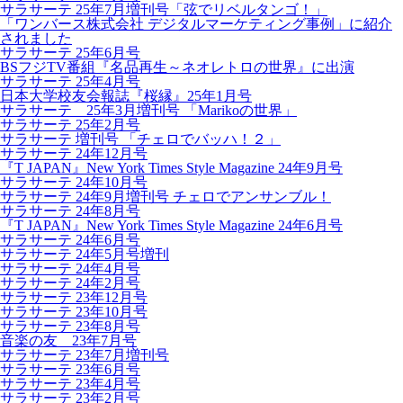
サラサーテ 25年7月増刊号「弦でリベルタンゴ！」
「ワンバース株式会社 デジタルマーケティング事例」に紹介
されました
サラサーテ 25年6月号
BSフジTV番組『名品再生～ネオレトロの世界』に出演
サラサーテ 25年4月号
日本大学校友会報誌『桜縁』25年1月号
サラサーテ 25年3月増刊号 「Marikoの世界」
サラサーテ 25年2月号
サラサーテ 増刊号 「チェロでバッハ！２」
サラサーテ 24年12月号
『T JAPAN』New York Times Style Magazine 24年9月号
サラサーテ 24年10月号
サラサーテ 24年9月増刊号 チェロでアンサンブル！
サラサーテ 24年8月号
『T JAPAN』New York Times Style Magazine 24年6月号
サラサーテ 24年6月号
サラサーテ 24年5月号増刊
サラサーテ 24年4月号
サラサーテ 24年2月号
サラサーテ 23年12月号
サラサーテ 23年10月号
サラサーテ 23年8月号
音楽の友 23年7月号
サラサーテ 23年7月増刊号
サラサーテ 23年6月号
サラサーテ 23年4月号
サラサーテ 23年2月号