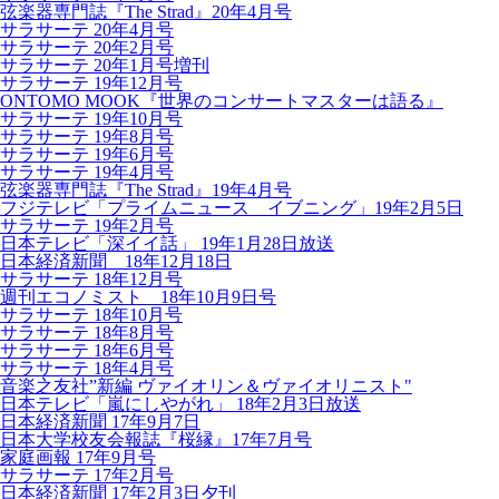
弦楽器専門誌『The Strad』20年4月号
サラサーテ 20年4月号
サラサーテ 20年2月号
サラサーテ 20年1月号増刊
サラサーテ 19年12月号
ONTOMO MOOK『世界のコンサートマスターは語る』
サラサーテ 19年10月号
サラサーテ 19年8月号
サラサーテ 19年6月号
サラサーテ 19年4月号
弦楽器専門誌『The Strad』19年4月号
フジテレビ「プライムニュース イブニング」19年2月5日
サラサーテ 19年2月号
日本テレビ「深イイ話」 19年1月28日放送
日本経済新聞 18年12月18日
サラサーテ 18年12月号
週刊エコノミスト 18年10月9日号
サラサーテ 18年10月号
サラサーテ 18年8月号
サラサーテ 18年6月号
サラサーテ 18年4月号
音楽之友社”新編 ヴァイオリン＆ヴァイオリニスト"
日本テレビ「嵐にしやがれ」 18年2月3日放送
日本経済新聞 17年9月7日
日本大学校友会報誌『桜縁』17年7月号
家庭画報 17年9月号
サラサーテ 17年2月号
日本経済新聞 17年2月3日夕刊