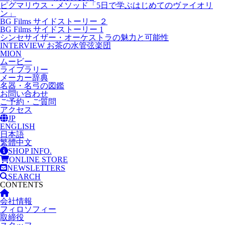
ピグマリウス・メソッド「5日で学ぶはじめてのヴァイオリ
ン」
BG Films サイドストーリー ２
BG Films サイドストーリー 1
シンセサイザー・オーケストラの魅力と可能性
INTERVIEW お茶の水管弦楽団
MION
ムービー
ライブラリー
メーカー辞典
名器・名弓の図鑑
お問い合わせ
ご予約・ご質問
アクセス
JP
ENGLISH
日本語
繁體中文
SHOP INFO.
ONLINE STORE
NEWSLETTERS
SEARCH
CONTENTS
会社情報
フィロソフィー
取締役