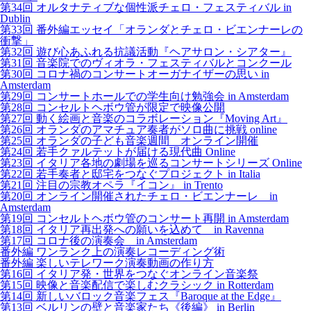
第34回 オルタナティブな個性派チェロ・フェスティバル in
Dublin
第33回 番外編エッセイ「オランダとチェロ・ビエンナーレの
衝撃」
第32回 遊び心あふれる抗議活動『ヘアサロン・シアター』
第31回 音楽院でのヴィオラ・フェスティバルとコンクール
第30回 コロナ禍のコンサートオーガナイザーの思い in
Amsterdam
第29回 コンサートホールでの学生向け勉強会 in Amsterdam
第28回 コンセルトヘボウ管が限定で映像公開
第27回 動く絵画と音楽のコラボレーション『Moving Art』
第26回 オランダのアマチュア奏者がソロ曲に挑戦 online
第25回 オランダの子ども音楽週間 オンライン開催
第24回 若手クァルテットが届ける現代曲 Online
第23回 イタリア各地の劇場を巡るコンサートシリーズ Online
第22回 若手奏者と邸宅をつなぐプロジェクト in Italia
第21回 注目の宗教オペラ『イコン』 in Trento
第20回 オンライン開催されたチェロ・ビエンナーレ in
Amsterdam
第19回 コンセルトヘボウ管のコンサート再開 in Amsterdam
第18回 イタリア再出発への願いを込めて in Ravenna
第17回 コロナ後の演奏会 in Amsterdam
番外編 ワンランク上の演奏レコーディング術
番外編 楽しいテレワーク演奏動画の作り方
第16回 イタリア発・世界をつなぐオンライン音楽祭
第15回 映像と音楽配信で楽しむクラシック in Rotterdam
第14回 新しいバロック音楽フェス『Baroque at the Edge』
第13回 ベルリンの壁と音楽家たち《後編》 in Berlin