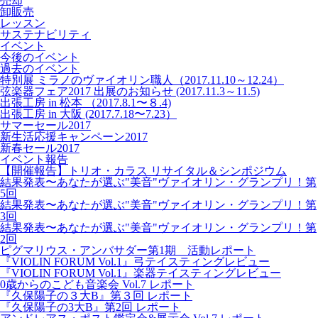
売却
卸販売
レッスン
サステナビリティ
イベント
今後のイベント
過去のイベント
特別展 ミラノのヴァイオリン職人（2017.11.10～12.24）
弦楽器フェア2017 出展のお知らせ (2017.11.3～11.5)
出張工房 in 松本 （2017.8.1〜８.4)
出張工房 in 大阪 (2017.7.18〜7.23）
サマーセール2017
新生活応援キャンペーン2017
新春セール2017
イベント報告
【開催報告】トリオ・カラス リサイタル＆シンポジウム
結果発表〜あなたが選ぶ"美音"ヴァイオリン・グランプリ！第
5回
結果発表〜あなたが選ぶ"美音"ヴァイオリン・グランプリ！第
3回
結果発表〜あなたが選ぶ"美音"ヴァイオリン・グランプリ！第
2回
ピグマリウス・アンバサダー第1期 活動レポート
『VIOLIN FORUM Vol.1』弓テイスティングレビュー
『VIOLIN FORUM Vol.1』楽器テイスティングレビュー
0歳からのこども音楽会 Vol.7 レポート
『久保陽子の３大B』第３回 レポート
『久保陽子の3大B』第2回 レポート