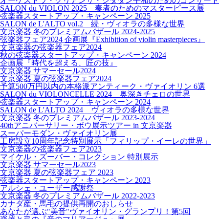
オーケストラ・クリアンサ・シダダン平和のためのコンサート
SALON du VIOLON 2025 奏者のためのマスターピース展
弦楽器スタートアップ・キャンペーン 2025
SALON de L'ALTO vol.2 続・ヴィオラの多様な世界
文京楽器 冬のプレミアムバザール 2024-2025
弦楽器フェア2024 企画展『Exhibition of violin masterpieces』
文京楽器の弦楽器フェア2024
秋の弦楽器スタートアップ・キャンペーン 2024
企画展『時代を超える、匠の技』
文京楽器 サマーセール2024
文京楽器 夏の弦楽器フェア2024
予算500万円以内の本格派アンティーク・ヴァイオリン 6選
SALON du VIOLONCELLE 2024 奥深きチェロの世界
弦楽器スタートアップ・キャンペーン 2024
SALON de L'ALTO 2024 ヴィオラの多様な世界
文京楽器 冬のプレミアムバザール 2023-2024
40thアニバーサリー・ボウ展示ツアー in 文京楽器
スーパーモダン・ヴァイオリン展
工房設立10周年記念特別展示「フィリップ・イーレの世界」
文京楽器の弦楽器フェア2023
マイケル・ズーバー・コレクション 特別展示
文京楽器 サマーセール2023
文京楽器 夏の弦楽器フェア 2023
弦楽器スタートアップ・キャンペーン 2023
アルシェ・ユーザー感謝祭
文京楽器 冬のプレミアムバザール 2022-2023
カナダ産・馬毛の提供再開のおしらせ
あなたが選ぶ"美音"ヴァイオリン・グランプリ！第5回