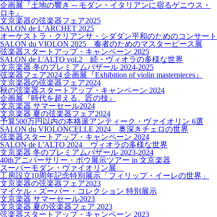
企画展『土地の響き ─ モダン・イタリアンに宿るゲニウス・
ロキ』
文京楽器の弦楽器フェア2025
SALON de L’ARCHET 2025
オーケストラ・クリアンサ・シダダン平和のためのコンサート
SALON du VIOLON 2025 奏者のためのマスターピース展
弦楽器スタートアップ・キャンペーン 2025
SALON de L'ALTO vol.2 続・ヴィオラの多様な世界
文京楽器 冬のプレミアムバザール 2024-2025
弦楽器フェア2024 企画展『Exhibition of violin masterpieces』
文京楽器の弦楽器フェア2024
秋の弦楽器スタートアップ・キャンペーン 2024
企画展『時代を超える、匠の技』
文京楽器 サマーセール2024
文京楽器 夏の弦楽器フェア2024
予算500万円以内の本格派アンティーク・ヴァイオリン 6選
SALON du VIOLONCELLE 2024 奥深きチェロの世界
弦楽器スタートアップ・キャンペーン 2024
SALON de L'ALTO 2024 ヴィオラの多様な世界
文京楽器 冬のプレミアムバザール 2023-2024
40thアニバーサリー・ボウ展示ツアー in 文京楽器
スーパーモダン・ヴァイオリン展
工房設立10周年記念特別展示「フィリップ・イーレの世界」
文京楽器の弦楽器フェア2023
マイケル・ズーバー・コレクション 特別展示
文京楽器 サマーセール2023
文京楽器 夏の弦楽器フェア 2023
弦楽器スタートアップ・キャンペーン 2023