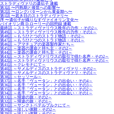
ストラディヴァリの遺伝子 連載
第3話 〜円熟期と後世への影響〜
第2話 〜ロングパターンから黄金期へ〜
第1話 〜若き日のストラディヴァリ〜
序 〜遺伝子が織りなすヴァイオリン文化〜
バイオリン商 D.ローリーの回想録 連載
最終話 ～ストラディヴァリウス晩年の力作 ・その2～
第49話 ～ストラディヴァリウス晩年の力作・その1～
第48話 ～もうひとつのストラド物語・その2～
第47話 ～もうひとつのストラド物語・その1～
第46話 ～アマチュアの楽器製作家たち～
第45話 ～楽器の運命と持ち主・その2～
第44話 ～楽器の運命と持ち主・その1～
第43話 ～ストラディヴァリウスの取引で得た名声・その2～
第42話 ～ストラディヴァリウスの取引で得た名声・その1～
第41話 ～クレモナにて～
第40話 ～サメルディスのストラディヴァリ・その2～
第39話 ～サメルディスのストラディヴァリ・その1～
第38話 ～セッソール～
第37話 ～名手「ヴュータン」との出会い・その4～
第36話 ～名手「ヴュータン」との出会い・その3～
第35話 ～名手「ヴュータン」との出会い・その2～
第34話 ～名手「ヴュータン」との出会い・その1～
第33話 ～帰途の旅・その2～
第32話 ～帰途の旅・その1～
第31話 ～サンクトペテルブルクにて～
第30話 ～珍しい体験・その2～
第29話 ～珍しい体験・その1～