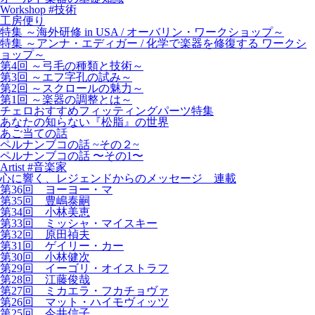
Workshop #技術
工房便り
特集 ～海外研修 in USA / オーバリン・ワークショップ～
特集 ～アンナ・エディガー / 化学で楽器を修復する ワークシ
ョップ～
第4回 ～弓毛の種類と技術～
第3回 ～エフ字孔の試み～
第2回 ～スクロールの魅力～
第1回 ～楽器の調整とは～
チェロおすすめフィッティングパーツ特集
あなたの知らない『松脂』の世界
あご当ての話
ペルナンブコの話 ~その２~
ペルナンブコの話 〜その1〜
Artist #音楽家
心に響く、レジェンドからのメッセージ 連載
第36回 ヨーヨー・マ
第35回 豊嶋泰嗣
第34回 小林美恵
第33回 ミッシャ・マイスキー
第32回 原田禎夫
第31回 ゲイリー・カー
第30回 小林健次
第29回 イーゴリ・オイストラフ
第28回 江藤俊哉
第27回 ミカエラ・フカチョヴァ
第26回 マット・ハイモヴィッツ
第25回 今井信子