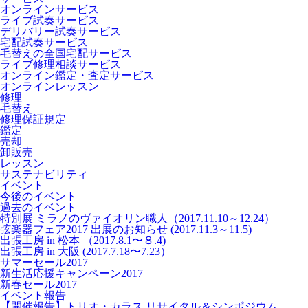
オンラインサービス
ライブ試奏サービス
デリバリー試奏サービス
宅配試奏サービス
毛替えの全国宅配サービス
ライブ修理相談サービス
オンライン鑑定・査定サービス
オンラインレッスン
修理
毛替え
修理保証規定
鑑定
売却
卸販売
レッスン
サステナビリティ
イベント
今後のイベント
過去のイベント
特別展 ミラノのヴァイオリン職人（2017.11.10～12.24）
弦楽器フェア2017 出展のお知らせ (2017.11.3～11.5)
出張工房 in 松本 （2017.8.1〜８.4)
出張工房 in 大阪 (2017.7.18〜7.23）
サマーセール2017
新生活応援キャンペーン2017
新春セール2017
イベント報告
【開催報告】トリオ・カラス リサイタル＆シンポジウム