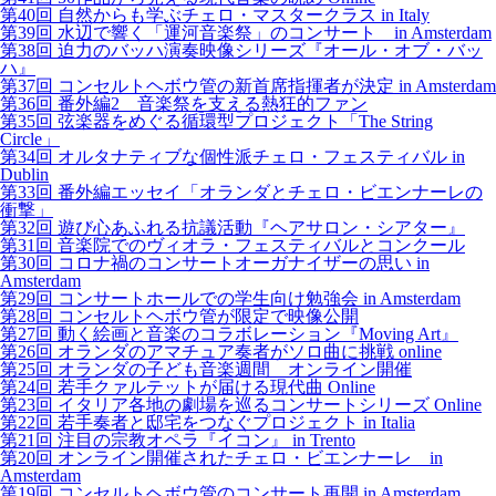
第40回 自然からも学ぶチェロ・マスタークラス in Italy
第39回 水辺で響く「運河音楽祭」のコンサート in Amsterdam
第38回 迫力のバッハ演奏映像シリーズ『オール・オブ・バッ
ハ』
第37回 コンセルトヘボウ管の新首席指揮者が決定 in Amsterdam
第36回 番外編2 音楽祭を支える熱狂的ファン
第35回 弦楽器をめぐる循環型プロジェクト「The String
Circle」
第34回 オルタナティブな個性派チェロ・フェスティバル in
Dublin
第33回 番外編エッセイ「オランダとチェロ・ビエンナーレの
衝撃」
第32回 遊び心あふれる抗議活動『ヘアサロン・シアター』
第31回 音楽院でのヴィオラ・フェスティバルとコンクール
第30回 コロナ禍のコンサートオーガナイザーの思い in
Amsterdam
第29回 コンサートホールでの学生向け勉強会 in Amsterdam
第28回 コンセルトヘボウ管が限定で映像公開
第27回 動く絵画と音楽のコラボレーション『Moving Art』
第26回 オランダのアマチュア奏者がソロ曲に挑戦 online
第25回 オランダの子ども音楽週間 オンライン開催
第24回 若手クァルテットが届ける現代曲 Online
第23回 イタリア各地の劇場を巡るコンサートシリーズ Online
第22回 若手奏者と邸宅をつなぐプロジェクト in Italia
第21回 注目の宗教オペラ『イコン』 in Trento
第20回 オンライン開催されたチェロ・ビエンナーレ in
Amsterdam
第19回 コンセルトヘボウ管のコンサート再開 in Amsterdam