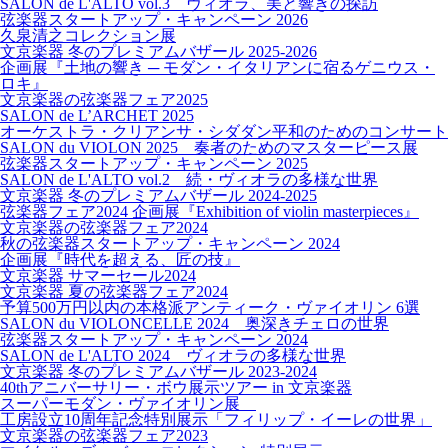
SALON de L'ALTO vol.3 ヴィオラ、美と響きの探訪
弦楽器スタートアップ・キャンペーン 2026
久泉清之コレクション展
文京楽器 冬のプレミアムバザール 2025-2026
企画展『土地の響き ─ モダン・イタリアンに宿るゲニウス・
ロキ』
文京楽器の弦楽器フェア2025
SALON de L’ARCHET 2025
オーケストラ・クリアンサ・シダダン平和のためのコンサート
SALON du VIOLON 2025 奏者のためのマスターピース展
弦楽器スタートアップ・キャンペーン 2025
SALON de L'ALTO vol.2 続・ヴィオラの多様な世界
文京楽器 冬のプレミアムバザール 2024-2025
弦楽器フェア2024 企画展『Exhibition of violin masterpieces』
文京楽器の弦楽器フェア2024
秋の弦楽器スタートアップ・キャンペーン 2024
企画展『時代を超える、匠の技』
文京楽器 サマーセール2024
文京楽器 夏の弦楽器フェア2024
予算500万円以内の本格派アンティーク・ヴァイオリン 6選
SALON du VIOLONCELLE 2024 奥深きチェロの世界
弦楽器スタートアップ・キャンペーン 2024
SALON de L'ALTO 2024 ヴィオラの多様な世界
文京楽器 冬のプレミアムバザール 2023-2024
40thアニバーサリー・ボウ展示ツアー in 文京楽器
スーパーモダン・ヴァイオリン展
工房設立10周年記念特別展示「フィリップ・イーレの世界」
文京楽器の弦楽器フェア2023