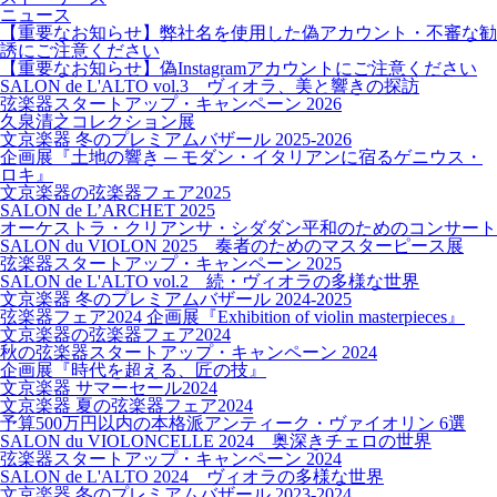
ニュース
【重要なお知らせ】弊社名を使用した偽アカウント・不審な勧
誘にご注意ください
【重要なお知らせ】偽Instagramアカウントにご注意ください
SALON de L'ALTO vol.3 ヴィオラ、美と響きの探訪
弦楽器スタートアップ・キャンペーン 2026
久泉清之コレクション展
文京楽器 冬のプレミアムバザール 2025-2026
企画展『土地の響き ─ モダン・イタリアンに宿るゲニウス・
ロキ』
文京楽器の弦楽器フェア2025
SALON de L’ARCHET 2025
オーケストラ・クリアンサ・シダダン平和のためのコンサート
SALON du VIOLON 2025 奏者のためのマスターピース展
弦楽器スタートアップ・キャンペーン 2025
SALON de L'ALTO vol.2 続・ヴィオラの多様な世界
文京楽器 冬のプレミアムバザール 2024-2025
弦楽器フェア2024 企画展『Exhibition of violin masterpieces』
文京楽器の弦楽器フェア2024
秋の弦楽器スタートアップ・キャンペーン 2024
企画展『時代を超える、匠の技』
文京楽器 サマーセール2024
文京楽器 夏の弦楽器フェア2024
予算500万円以内の本格派アンティーク・ヴァイオリン 6選
SALON du VIOLONCELLE 2024 奥深きチェロの世界
弦楽器スタートアップ・キャンペーン 2024
SALON de L'ALTO 2024 ヴィオラの多様な世界
文京楽器 冬のプレミアムバザール 2023-2024