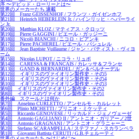
序 〜デビッド・ローリーとは〜
世界のメーカーたち 連載
第22回 Franz GEISSENHOF / フランツ・ガイゼンホフ
第21回 Heinrich HEBERLEIN Jr. / ハインリッヒ・ヘバーライ
ン Jr.
第20回 Matthias KLOZ / マティアス・クロッツ
第19回 Pierre GAGGINI / ピエール・ガッジーニ
第18回 Nicolò BIANCHI / ニコロ・ビアンキ
第17回 Pierre PACHEREL / ピエール・パシュレル
第16回 Jean Baptiste Vuillaume / ジャン・バティスト・ヴィヨ
ーム
第15回 Nicolas LUPOT / ニコラ・リュポ
第14回 CARESSA & FRANÇAIS / カレッサ＆フランセ
第13回 GAND & BERNARDEL / ガン＆ベルナーデル
第12回 イギリスのヴァイオリン製作史・その5
第11回 イギリスのヴァイオリン製作史・その4
第10回 イギリスのヴァイオリン製作史・その3
第9回 イギリスのヴァイオリン製作史・その2
第8回 イギリスのヴァイオリン製作史・その1
番外編 スクールとは何か
第7回 Anselmo CURLETTO / アンセルモ・カルレット
第6回 Plinio MICHETTI / プリニオ・ミケッティ
第5回 Riccardo GENOVESE / リッカルド・ジェノヴェーゼ
第4回 Antonio GAGLIANO II / アントニオ・ガリアーノ2世
第3回 Antonio GRAGNANI / アントニオ・グラニャーニ
第2回 Stefano SCARAMPELLA / ステファノ・スカランペラ
第1回 Giovanni Battista CERUTI / G.B.チェルーティ
世界のメーカーたち 〜はじめに〜