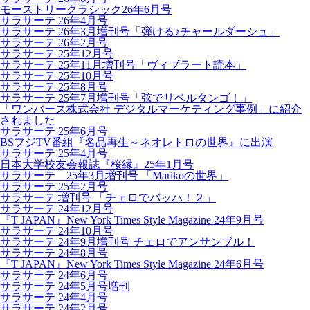
モーストリークラシック26年6月号
サラサーテ 26年4月号
サラサーテ 26年3月増刊号「弾ける♪チャールダーシュ」
サラサーテ 26年2月号
サラサーテ 25年12月号
サラサーテ 25年11月増刊号「ヴィブラート読本」
サラサーテ 25年10月号
サラサーテ 25年8月号
サラサーテ 25年7月増刊号「弦でリベルタンゴ！」
「ワンバース株式会社 デジタルマーケティング事例」に紹介
されました
サラサーテ 25年6月号
BSフジTV番組『名品再生～ネオレトロの世界』に出演
サラサーテ 25年4月号
日本大学校友会報誌『桜縁』25年1月号
サラサーテ 25年3月増刊号 「Marikoの世界」
サラサーテ 25年2月号
サラサーテ 増刊号 「チェロでバッハ！２」
サラサーテ 24年12月号
『T JAPAN』New York Times Style Magazine 24年9月号
サラサーテ 24年10月号
サラサーテ 24年9月増刊号 チェロでアンサンブル！
サラサーテ 24年8月号
『T JAPAN』New York Times Style Magazine 24年6月号
サラサーテ 24年6月号
サラサーテ 24年5月号増刊
サラサーテ 24年4月号
サラサーテ 24年2月号