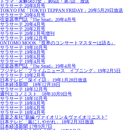
ドラマ「未解決の女 」第6話・第7話 放送
サラサーテ 20年8月号
TOKYO FM「TOKYO TEPPAN FRIDAY」20年5月29日放送
サラサーテ 20年6月号
弦楽器専門誌『The Strad』20年4月号
サラサーテ 20年4月号
サラサーテ 20年2月号
サラサーテ 20年1月号増刊
サラサーテ 19年12月号
ONTOMO MOOK『世界のコンサートマスターは語る』
サラサーテ 19年10月号
サラサーテ 19年8月号
サラサーテ 19年6月号
サラサーテ 19年4月号
弦楽器専門誌『The Strad』19年4月号
フジテレビ「プライムニュース イブニング」19年2月5日
サラサーテ 19年2月号
日本テレビ「深イイ話」 19年1月28日放送
日本経済新聞 18年12月18日
サラサーテ 18年12月号
週刊エコノミスト 18年10月9日号
サラサーテ 18年10月号
サラサーテ 18年8月号
サラサーテ 18年6月号
サラサーテ 18年4月号
音楽之友社”新編 ヴァイオリン＆ヴァイオリニスト"
日本テレビ「嵐にしやがれ」 18年2月3日放送
日本経済新聞 17年9月7日