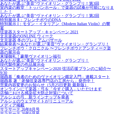
あなたが選ぶ"美音"ヴァイオリン・グランプリ！第3回
室内楽の殿堂「トッパンホール」で楽器の試奏が可能になりま
した！
あなたが選ぶ"美音"ヴァイオリン・グランプリ！第2回
特別展示 Ⅱ：フレンチボウのDNA
特別展示 I：モダン・イタリアン《Modern Italian Violin》の響
宴
弦楽器スタートアップ・キャンペーン 2021
文京楽器のONLINE ウィーク
文京楽器 冬のプレミアムバザール
結果発表〜あなたが選ぶ"美音"ヴァイオリン・グランプリ！
フレンチボウ・クロニクル 〜フレンチボウとアンティーク楽
器の展示会
来場御礼！豪華ヴァイオリン福引
あなたが選ぶ"美音"ヴァイオリン・グランプリ！
現代製作家の作品展示会
スタートアップキャンペーン2020 弦活応援プランのご紹介〜
9/30
堀酉基「奏者のためのヴァイオリン鑑定入門」連載スタート
堀酉基 著「老舗弦楽器専門店の工房から」発売中！
営業内容変更のお知らせ（5月25日更新 最新版）
オンラインにて楽器・弓を「今すぐ購入」いただけます
店舗における感染拡大防止対策について
アルシェの弓、新ラインナップを発表
アルシェのウェブサイトがリニューアル
メディア掲載
サラサーテ 26年8月号
サラサーテ 26年6月号