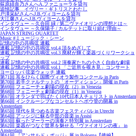
荻原緋奈乃さんへA.ファニョーラを貸与
追悼記事 イヴリー・ギトリスとわたし
戸澤采紀さんへJ.B.ヴィヨームを貸与
大江馨さんへJ.B.ヴィヨームを貸与
インタヴュー ～久合田 緑 / 第二ヴァイオリンの理想とは～
インタヴュー ～久保陽子 / カルテットに取り組む理由～
JAPAN STRING QUARTET
Music #ミュージック・シーン
記憶の中の共鳴弦 連載
連載 記憶の中の共鳴弦 vol.4 頂をめざして
連載 記憶の中の共鳴弦 vol.3 廃材が輝く楽器づくりワークショ
ップ
連載 記憶の中の共鳴弦 vol.2 演奏家たちの小さく自由な劇場
連載 記憶の中の共鳴弦 vol.1 「ご近所を覗き見」コンサート
ヨーロッパ 弦楽ウォッチ 連載
第71回 耳をひらく国際ヴィオラ製作コンクール in Paris
第70回 若手クァルテットの「オーディション」開催 in Paris
第69回 フェニーチェ劇場の現在（2）in Venezia
第68回 フェニーチェ劇場の現在（1）in Venezia
第67回 オランダで羽ばたく10代日本人チェリスト in Amsterdam
第66回 インクルーシブなコンセルトヘボウ管の開幕 in
Amsterdam
第65回 現代を見つめる古楽フェスティバル in Utrecht
第64回 アッシジに蘇る中世の音楽 in Assisi
第63回 蘇ったマーラーの演奏と特別展 in Amsterdam
第62回 楽器がつなぐ世界を魅せる『ヴァイオリンの夜』 in
Amsterdam
第61回 『アンサルド・ポッジ』展 in Bologna【後編】