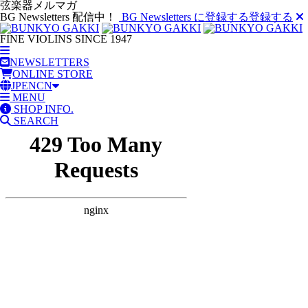
弦楽器メルマガ
BG Newsletters 配信中！
BG Newsletters に登録する
登録する
FINE VIOLINS SINCE 1947
NEWSLETTERS
ONLINE STORE
JP
EN
CN
MENU
SHOP INFO.
SEARCH