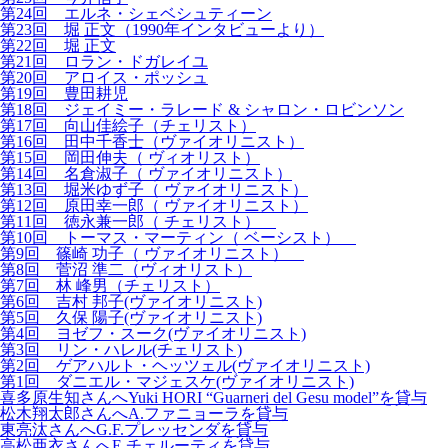
第24回 エルネ・シェベシュティーン
第23回 堀 正文（1990年インタビューより）
第22回 堀 正文
第21回 ロラン・ドガレイユ
第20回 アロイス・ポッシュ
第19回 豊田耕児
第18回 ジェイミー・ラレード & シャロン・ロビンソン
第17回 向山佳絵子（チェリスト）
第16回 田中千香士（ヴァイオリニスト）
第15回 岡田伸夫（ ヴィオリスト）
第14回 名倉淑子（ ヴァイオリニスト）
第13回 堀米ゆず子（ ヴァイオリニスト）
第12回 原田幸一郎（ ヴァイオリニスト）
第11回 徳永兼一郎（ チェリスト）
第10回 トーマス・マーティン（ ベーシスト）
第9回 篠崎 功子（ ヴァイオリニスト）
第8回 菅沼 準二（ヴィオリスト）
第7回 林 峰男（チェリスト）
第6回 吉村 邦子(ヴァイオリニスト)
第5回 久保 陽子(ヴァイオリニスト)
第4回 ヨゼフ・スーク(ヴァイオリニスト)
第3回 リン・ハレル(チェリスト)
第2回 ゲアハルト・ヘッツェル(ヴァイオリニスト)
第1回 ダニエル・マジェスケ(ヴァイオリニスト)
喜多原生知さんへYuki HORI “Guarneri del Gesu model”を貸与
松木翔太郎さんへA.ファニョーラを貸与
東亮汰さんへG.F.プレッセンダを貸与
高松亜衣さんへE.チェルーティを貸与