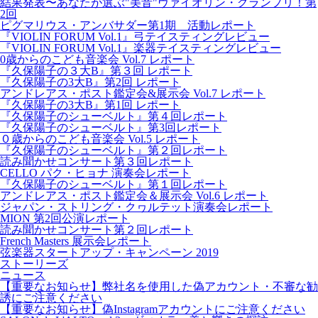
結果発表〜あなたが選ぶ"美音"ヴァイオリン・グランプリ！第
2回
ピグマリウス・アンバサダー第1期 活動レポート
『VIOLIN FORUM Vol.1』弓テイスティングレビュー
『VIOLIN FORUM Vol.1』楽器テイスティングレビュー
0歳からのこども音楽会 Vol.7 レポート
『久保陽子の３大B』第３回 レポート
『久保陽子の3大B』第2回 レポート
アンドレアス・ポスト鑑定会&展示会 Vol.7 レポート
『久保陽子の3大B』第1回 レポート
『久保陽子のシューベルト』第４回レポート
『久保陽子のシューベルト』第3回レポート
０歳からのこども音楽会 Vol.5 レポート
『久保陽子のシューベルト』第２回レポート
読み聞かせコンサート第３回レポート
CELLO パク・ヒョナ 演奏会レポート
『久保陽子のシューベルト』第１回レポート
アンドレアス・ポスト鑑定会＆展示会 Vol.6 レポート
ジャパン・ストリング・クヮルテット演奏会レポート
MION 第2回公演レポート
読み聞かせコンサート第２回レポート
French Masters 展示会レポート
弦楽器スタートアップ・キャンペーン 2019
ストーリーズ
ニュース
【重要なお知らせ】弊社名を使用した偽アカウント・不審な勧
誘にご注意ください
【重要なお知らせ】偽Instagramアカウントにご注意ください