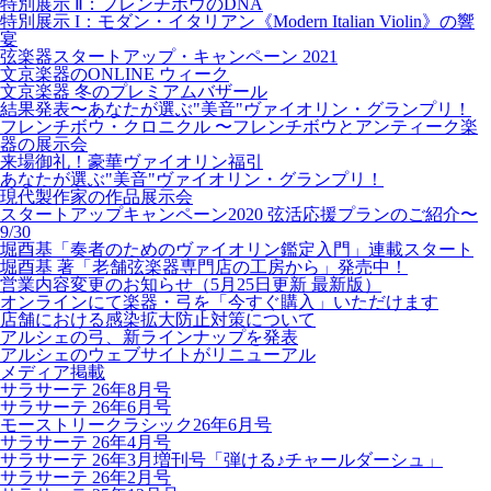
特別展示 Ⅱ：フレンチボウのDNA
特別展示 I：モダン・イタリアン《Modern Italian Violin》の響
宴
弦楽器スタートアップ・キャンペーン 2021
文京楽器のONLINE ウィーク
文京楽器 冬のプレミアムバザール
結果発表〜あなたが選ぶ"美音"ヴァイオリン・グランプリ！
フレンチボウ・クロニクル 〜フレンチボウとアンティーク楽
器の展示会
来場御礼！豪華ヴァイオリン福引
あなたが選ぶ"美音"ヴァイオリン・グランプリ！
現代製作家の作品展示会
スタートアップキャンペーン2020 弦活応援プランのご紹介〜
9/30
堀酉基「奏者のためのヴァイオリン鑑定入門」連載スタート
堀酉基 著「老舗弦楽器専門店の工房から」発売中！
営業内容変更のお知らせ（5月25日更新 最新版）
オンラインにて楽器・弓を「今すぐ購入」いただけます
店舗における感染拡大防止対策について
アルシェの弓、新ラインナップを発表
アルシェのウェブサイトがリニューアル
メディア掲載
サラサーテ 26年8月号
サラサーテ 26年6月号
モーストリークラシック26年6月号
サラサーテ 26年4月号
サラサーテ 26年3月増刊号「弾ける♪チャールダーシュ」
サラサーテ 26年2月号