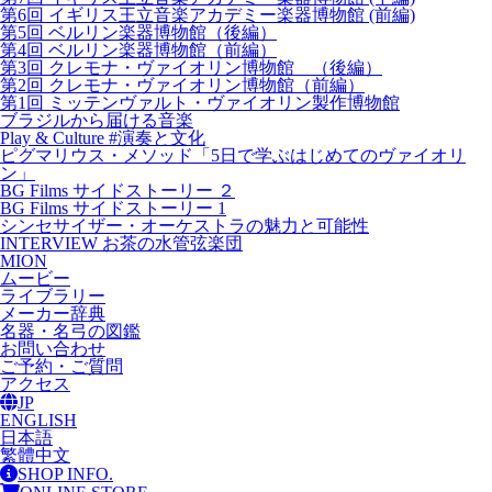
第6回 イギリス王立音楽アカデミー楽器博物館 (前編)
第5回 ベルリン楽器博物館（後編）
第4回 ベルリン楽器博物館（前編）
第3回 クレモナ・ヴァイオリン博物館 （後編）
第2回 クレモナ・ヴァイオリン博物館（前編）
第1回 ミッテンヴァルト・ヴァイオリン製作博物館
ブラジルから届ける音楽
Play & Culture #演奏と文化
ピグマリウス・メソッド「5日で学ぶはじめてのヴァイオリ
ン」
BG Films サイドストーリー ２
BG Films サイドストーリー 1
シンセサイザー・オーケストラの魅力と可能性
INTERVIEW お茶の水管弦楽団
MION
ムービー
ライブラリー
メーカー辞典
名器・名弓の図鑑
お問い合わせ
ご予約・ご質問
アクセス
JP
ENGLISH
日本語
繁體中文
SHOP INFO.