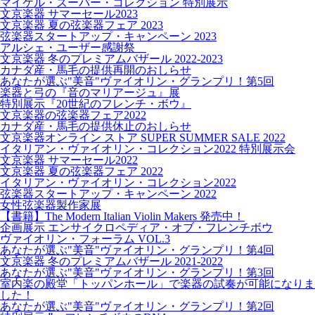
マイケル・ズーバー・コレクション 特別展示
文京楽器 サマーセール2023
文京楽器 夏の弦楽器フェア 2023
弦楽器スタートアップ・キャンペーン 2023
アルシェ・ユーザー感謝祭
文京楽器 冬のプレミアムバザール 2022-2023
カナダ産・馬毛の提供再開のおしらせ
あなたが選ぶ"美音"ヴァイオリン・グランプリ！第5回
楽器と弓の『音のマリアージュ』展
特別展示『20世紀のフレンチ・ボウ』
文京楽器の弦楽器フェア2022
カナダ産・馬毛の提供休止のおしらせ
文京楽器オンライン ストア SUPER SUMMER SALE 2022
イタリアン・ヴァイオリン・コレクション2022 特別展示会
文京楽器 サマーセール2022
文京楽器 夏の弦楽器フェア 2022
イタリアン・ヴァイオリン・コレクション2022
弦楽器スタートアップ・キャンペーン 2022
女性弦楽器製作家展
【書籍】The Modern Italian Violin Makers 発売中！
企画展示 エンサイクロペディア・オブ・フレンチボウ
ヴァイオリン・フォーラム VOL.3
あなたが選ぶ"美音"ヴァイオリン・グランプリ！第4回
文京楽器 冬のプレミアムバザール 2021-2022
あなたが選ぶ"美音"ヴァイオリン・グランプリ！第3回
室内楽の殿堂「トッパンホール」で楽器の試奏が可能になりま
した！
あなたが選ぶ"美音"ヴァイオリン・グランプリ！第2回