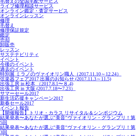
毛替えの全国宅配サービス
ライブ修理相談サービス
オンライン鑑定・査定サービス
オンラインレッスン
修理
毛替え
修理保証規定
鑑定
売却
卸販売
レッスン
サステナビリティ
イベント
今後のイベント
過去のイベント
特別展 ミラノのヴァイオリン職人（2017.11.10～12.24）
弦楽器フェア2017 出展のお知らせ (2017.11.3～11.5)
出張工房 in 松本 （2017.8.1〜８.4)
出張工房 in 大阪 (2017.7.18〜7.23）
サマーセール2017
新生活応援キャンペーン2017
新春セール2017
イベント報告
【開催報告】トリオ・カラス リサイタル＆シンポジウム
結果発表〜あなたが選ぶ"美音"ヴァイオリン・グランプリ！第
5回
結果発表〜あなたが選ぶ"美音"ヴァイオリン・グランプリ！第
3回