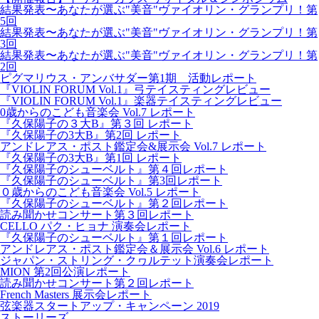
結果発表〜あなたが選ぶ"美音"ヴァイオリン・グランプリ！第
5回
結果発表〜あなたが選ぶ"美音"ヴァイオリン・グランプリ！第
3回
結果発表〜あなたが選ぶ"美音"ヴァイオリン・グランプリ！第
2回
ピグマリウス・アンバサダー第1期 活動レポート
『VIOLIN FORUM Vol.1』弓テイスティングレビュー
『VIOLIN FORUM Vol.1』楽器テイスティングレビュー
0歳からのこども音楽会 Vol.7 レポート
『久保陽子の３大B』第３回 レポート
『久保陽子の3大B』第2回 レポート
アンドレアス・ポスト鑑定会&展示会 Vol.7 レポート
『久保陽子の3大B』第1回 レポート
『久保陽子のシューベルト』第４回レポート
『久保陽子のシューベルト』第3回レポート
０歳からのこども音楽会 Vol.5 レポート
『久保陽子のシューベルト』第２回レポート
読み聞かせコンサート第３回レポート
CELLO パク・ヒョナ 演奏会レポート
『久保陽子のシューベルト』第１回レポート
アンドレアス・ポスト鑑定会＆展示会 Vol.6 レポート
ジャパン・ストリング・クヮルテット演奏会レポート
MION 第2回公演レポート
読み聞かせコンサート第２回レポート
French Masters 展示会レポート
弦楽器スタートアップ・キャンペーン 2019
ストーリーズ