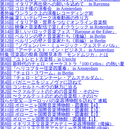
第18回 イタリア再出発への願いを込めて in Ravenna
第17回 コロナ後の演奏会 in Amsterdam
番外編 ワンランク上の演奏レコーディング術
番外編 楽しいテレワーク演奏動画の作り方
第16回 イタリア発・世界をつなぐオンライン音楽祭
第15回 映像と音楽配信で楽しむクラシック in Rotterdam
第14回 新しいバロック音楽フェス『Baroque at the Edge』
第13回 ベルリンの壁と音楽家たち《後編》 in Berlin
第12回 ベルリンの壁と音楽家たち《前編》 in Berlin
第11回『ノヴェンバー・ミュージック・フェスティバル』
第10回『アーティスト・イン・ビジネス』 in Amsterdam
特集 弦楽器の祭典 国際見本市「モンドムジカ」とは
第9回『ユトレヒト古楽祭』in Utrecht
第8回 新時代のチェロ・オーケストラ『100 Cellos』の熱い夏
第7回『ヘリコプター弦楽四重奏』 in Amsterdam
第6回『チェロ・スワーム』in Berlin
第5回『チェロ・ビエンナーレ・アムステルダム』
第4回 パガニーニをジェノヴァに訪ねて
第3回 コンセルトヘボウの魅力に迫る
第2回 〜クァルテットのための音楽祭 ・その2〜
第1回 〜クァルテットのための音楽祭・その1〜
我らが至宝―ヨーロッパの楽器博物館を訪ねて 連載
第12回 ボローニャ国際音楽博物館・図書館【4】
第11回 ボローニャ国際音楽博物館・図書館【3】
第10回 ボローニャ国際音楽博物館・図書館【2】
第9回 ボローニャ国際音楽博物館・図書館【1】
第8回 イギリス王立音楽アカデミー楽器博物館（後編）
第7回 イギリス王立音楽アカデミー楽器博物館 (中編)