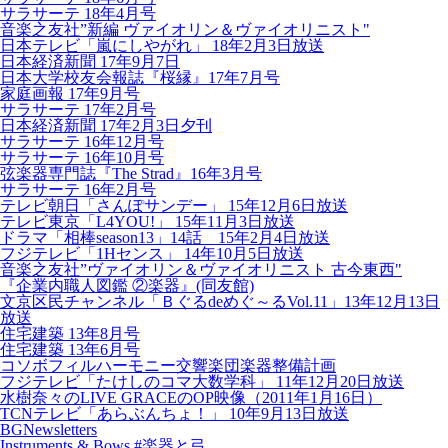
サラサーテ 18年4月号
音楽之友社”新編 ヴァイオリン＆ヴァイオリニスト"
日本テレビ「嵐にしやがれ」 18年2月3日放送
日本経済新聞 17年9月7日
日本大学校友会報誌『桜縁』17年7月号
家庭画報 17年9月号
サラサーテ 17年2月号
日本経済新聞 17年2月3日夕刊
サラサーテ 16年12月号
サラサーテ 16年10月号
弦楽器専門誌『The Strad』16年3月号
サラサーテ 16年2月号
テレビ朝日「さんぽサンデー」 15年12月6日放送
テレビ東京「L4YOU!」 15年11月3日放送
ドラマ「相棒season13」14話 15年2月4日放送
フジテレビ「1Hセンス」 14年10月5日放送
音楽之友社”ヴァイオリン＆ヴァイオリニスト 古今東西"
『企業内職人図鑑 ②楽器』(同友館)
文京区民チャンネル「Ｂぐるdeめぐ～るVol.11」13年12月13日
放送
住宅建築 13年8月号
住宅建築 13年6月号
コソボフィルハーモニー交響楽団楽器整備計画
フジテレビ「たけしのコマ大数学科」 11年12月20日放送
水樹奈々のLIVE GRACEのOP映像（2011年1月16日）
TCNテレビ「あらぶんちょ！」 10年9月13日放送
BGNewsletters
Instruments & Bows #楽器と弓