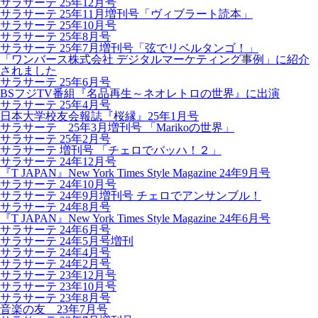
サラサーテ 25年12月号
サラサーテ 25年11月増刊号「ヴィブラート読本」
サラサーテ 25年10月号
サラサーテ 25年8月号
サラサーテ 25年7月増刊号「弦でリベルタンゴ！」
「ワンバース株式会社 デジタルマーケティング事例」に紹介
されました
サラサーテ 25年6月号
BSフジTV番組『名品再生～ネオレトロの世界』に出演
サラサーテ 25年4月号
日本大学校友会報誌『桜縁』25年1月号
サラサーテ 25年3月増刊号 「Marikoの世界」
サラサーテ 25年2月号
サラサーテ 増刊号 「チェロでバッハ！２」
サラサーテ 24年12月号
『T JAPAN』New York Times Style Magazine 24年9月号
サラサーテ 24年10月号
サラサーテ 24年9月増刊号 チェロでアンサンブル！
サラサーテ 24年8月号
『T JAPAN』New York Times Style Magazine 24年6月号
サラサーテ 24年6月号
サラサーテ 24年5月号増刊
サラサーテ 24年4月号
サラサーテ 24年2月号
サラサーテ 23年12月号
サラサーテ 23年10月号
サラサーテ 23年8月号
音楽の友 23年7月号