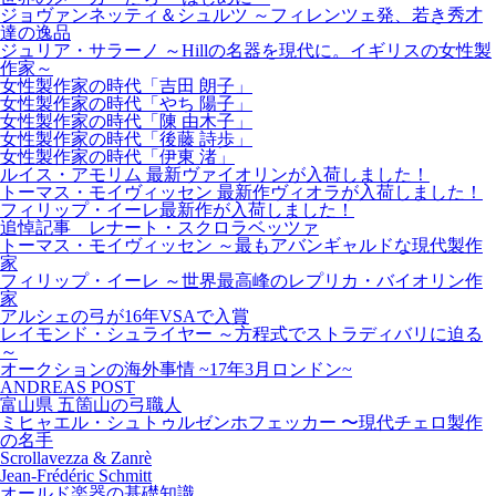
ジョヴァンネッティ＆シュルツ ～フィレンツェ発、若き秀才
達の逸品
ジュリア・サラーノ ～Hillの名器を現代に。イギリスの女性製
作家～
女性製作家の時代「吉田 朗子」
女性製作家の時代「やち 陽子」
女性製作家の時代「陳 由木子」
女性製作家の時代「後藤 詩歩」
女性製作家の時代「伊東 渚」
ルイス・アモリム 最新ヴァイオリンが入荷しました！
トーマス・モイヴィッセン 最新作ヴィオラが入荷しました！
フィリップ・イーレ最新作が入荷しました！
追悼記事 レナート・スクロラベッツァ
トーマス・モイヴィッセン ～最もアバンギャルドな現代製作
家
フィリップ・イーレ ～世界最高峰のレプリカ・バイオリン作
家
アルシェの弓が16年VSAで入賞
レイモンド・シュライヤー ～方程式でストラディバリに迫る
～
オークションの海外事情 ~17年3月ロンドン~
ANDREAS POST
富山県 五箇山の弓職人
ミヒャエル・シュトゥルゼンホフェッカー 〜現代チェロ製作
の名手
Scrollavezza & Zanrè
Jean-Frédéric Schmitt
オールド楽器の基礎知識