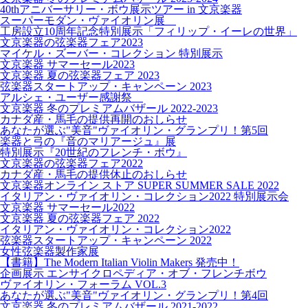
40thアニバーサリー・ボウ展示ツアー in 文京楽器
スーパーモダン・ヴァイオリン展
工房設立10周年記念特別展示「フィリップ・イーレの世界」
文京楽器の弦楽器フェア2023
マイケル・ズーバー・コレクション 特別展示
文京楽器 サマーセール2023
文京楽器 夏の弦楽器フェア 2023
弦楽器スタートアップ・キャンペーン 2023
アルシェ・ユーザー感謝祭
文京楽器 冬のプレミアムバザール 2022-2023
カナダ産・馬毛の提供再開のおしらせ
あなたが選ぶ"美音"ヴァイオリン・グランプリ！第5回
楽器と弓の『音のマリアージュ』展
特別展示『20世紀のフレンチ・ボウ』
文京楽器の弦楽器フェア2022
カナダ産・馬毛の提供休止のおしらせ
文京楽器オンライン ストア SUPER SUMMER SALE 2022
イタリアン・ヴァイオリン・コレクション2022 特別展示会
文京楽器 サマーセール2022
文京楽器 夏の弦楽器フェア 2022
イタリアン・ヴァイオリン・コレクション2022
弦楽器スタートアップ・キャンペーン 2022
女性弦楽器製作家展
【書籍】The Modern Italian Violin Makers 発売中！
企画展示 エンサイクロペディア・オブ・フレンチボウ
ヴァイオリン・フォーラム VOL.3
あなたが選ぶ"美音"ヴァイオリン・グランプリ！第4回
文京楽器 冬のプレミアムバザール 2021-2022