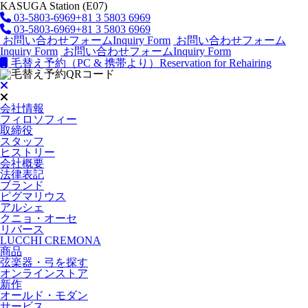
KASUGA Station (E07)
03-5803-6969
+81 3 5803 6969
03-5803-6969
+81 3 5803 6969
お問い合わせフォーム
Inquiry Form
お問い合わせフォーム
Inquiry Form
お問い合わせフォーム
Inquiry Form
毛替え予約（PC & 携帯より）
Reservation for Rehairing
会社情報
フィロソフィー
取締役
スタッフ
ヒストリー
会社概要
法律表記
ブランド
ピグマリウス
アルシェ
クニョ・オーセ
リバース
LUCCHI CREMONA
商品
弦楽器・弓を探す
オンラインストア
新作
オールド・モダン
サービス