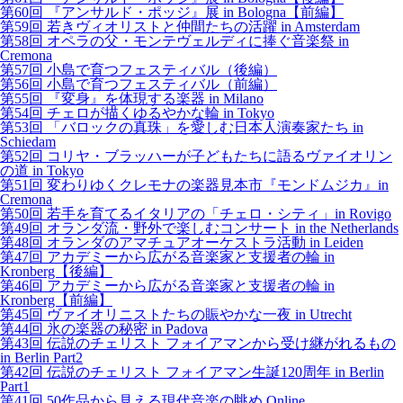
第60回 『アンサルド・ポッジ』展 in Bologna【前編】
第59回 若きヴィオリストと仲間たちの活躍 in Amsterdam
第58回 オペラの父・モンテヴェルディに捧ぐ音楽祭 in
Cremona
第57回 小島で育つフェスティバル（後編）
第56回 小島で育つフェスティバル（前編）
第55回 『変身』を体現する楽器 in Milano
第54回 チェロが描くゆるやかな輪 in Tokyo
第53回 「バロックの真珠」を愛しむ日本人演奏家たち in
Schiedam
第52回 コリヤ・ブラッハーが子どもたちに語るヴァイオリン
の道 in Tokyo
第51回 変わりゆくクレモナの楽器見本市『モンドムジカ』in
Cremona
第50回 若手を育てるイタリアの「チェロ・シティ」in Rovigo
第49回 オランダ流・野外で楽しむコンサート in the Netherlands
第48回 オランダのアマチュアオーケストラ活動 in Leiden
第47回 アカデミーから広がる音楽家と支援者の輪 in
Kronberg【後編】
第46回 アカデミーから広がる音楽家と支援者の輪 in
Kronberg【前編】
第45回 ヴァイオリニストたちの賑やかな一夜 in Utrecht
第44回 氷の楽器の秘密 in Padova
第43回 伝説のチェリスト フォイアマンから受け継がれるもの
in Berlin Part2
第42回 伝説のチェリスト フォイアマン生誕120周年 in Berlin
Part1
第41回 50作品から見える現代音楽の眺め Online