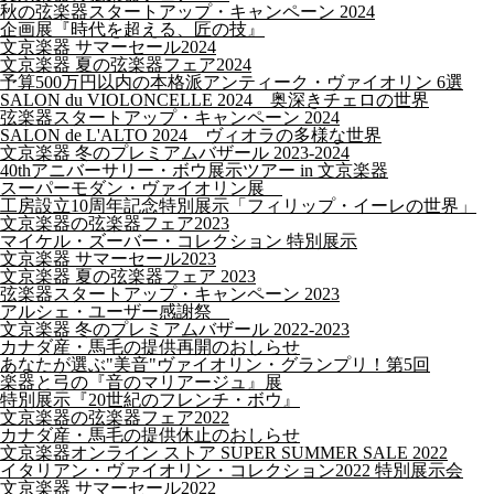
秋の弦楽器スタートアップ・キャンペーン 2024
企画展『時代を超える、匠の技』
文京楽器 サマーセール2024
文京楽器 夏の弦楽器フェア2024
予算500万円以内の本格派アンティーク・ヴァイオリン 6選
SALON du VIOLONCELLE 2024 奥深きチェロの世界
弦楽器スタートアップ・キャンペーン 2024
SALON de L'ALTO 2024 ヴィオラの多様な世界
文京楽器 冬のプレミアムバザール 2023-2024
40thアニバーサリー・ボウ展示ツアー in 文京楽器
スーパーモダン・ヴァイオリン展
工房設立10周年記念特別展示「フィリップ・イーレの世界」
文京楽器の弦楽器フェア2023
マイケル・ズーバー・コレクション 特別展示
文京楽器 サマーセール2023
文京楽器 夏の弦楽器フェア 2023
弦楽器スタートアップ・キャンペーン 2023
アルシェ・ユーザー感謝祭
文京楽器 冬のプレミアムバザール 2022-2023
カナダ産・馬毛の提供再開のおしらせ
あなたが選ぶ"美音"ヴァイオリン・グランプリ！第5回
楽器と弓の『音のマリアージュ』展
特別展示『20世紀のフレンチ・ボウ』
文京楽器の弦楽器フェア2022
カナダ産・馬毛の提供休止のおしらせ
文京楽器オンライン ストア SUPER SUMMER SALE 2022
イタリアン・ヴァイオリン・コレクション2022 特別展示会
文京楽器 サマーセール2022