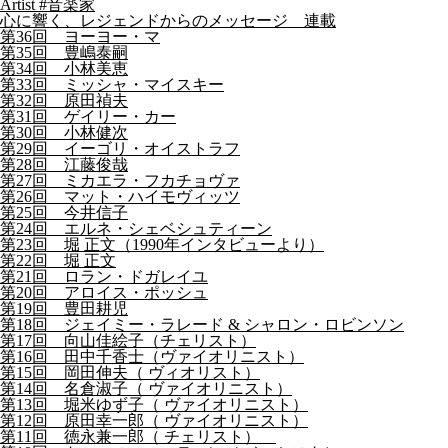
Artist #音楽家
心に響く、レジェンドからのメッセージ 連載
第36回 ヨーヨー・マ
第35回 豊嶋泰嗣
第34回 小林美恵
第33回 ミッシャ・マイスキー
第32回 原田禎夫
第31回 ゲイリー・カー
第30回 小林健次
第29回 イーゴリ・オイストラフ
第28回 江藤俊哉
第27回 ミカエラ・フカチョヴァ
第26回 マット・ハイモヴィッツ
第25回 今井信子
第24回 エルネ・シェベシュティーン
第23回 堀 正文（1990年インタビューより）
第22回 堀 正文
第21回 ロラン・ドガレイユ
第20回 アロイス・ポッシュ
第19回 豊田耕児
第18回 ジェイミー・ラレード & シャロン・ロビンソン
第17回 向山佳絵子（チェリスト）
第16回 田中千香士（ヴァイオリニスト）
第15回 岡田伸夫（ ヴィオリスト）
第14回 名倉淑子（ ヴァイオリニスト）
第13回 堀米ゆず子（ ヴァイオリニスト）
第12回 原田幸一郎（ ヴァイオリニスト）
第11回 徳永兼一郎（ チェリスト）