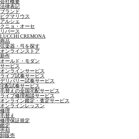
会社概要
法律表記
ブランド
ピグマリウス
アルシェ
クニョ・オーセ
リバース
LUCCHI CREMONA
商品
弦楽器・弓を探す
オンラインストア
新作
オールド・モダン
サービス
オンラインサービス
ライブ試奏サービス
デリバリー試奏サービス
宅配試奏サービス
毛替えの全国宅配サービス
ライブ修理相談サービス
オンライン鑑定・査定サービス
オンラインレッスン
修理
毛替え
修理保証規定
鑑定
売却
卸販売