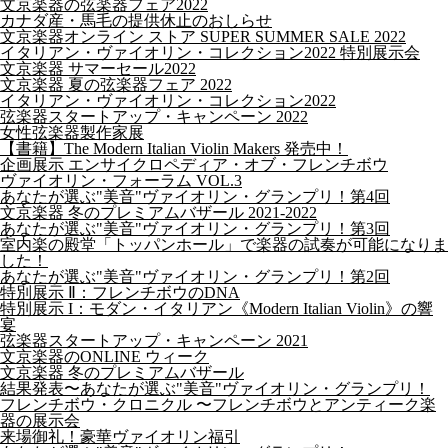
文京楽器の弦楽器フェア2022
カナダ産・馬毛の提供休止のおしらせ
文京楽器オンライン ストア SUPER SUMMER SALE 2022
イタリアン・ヴァイオリン・コレクション2022 特別展示会
文京楽器 サマーセール2022
文京楽器 夏の弦楽器フェア 2022
イタリアン・ヴァイオリン・コレクション2022
弦楽器スタートアップ・キャンペーン 2022
女性弦楽器製作家展
【書籍】The Modern Italian Violin Makers 発売中！
企画展示 エンサイクロペディア・オブ・フレンチボウ
ヴァイオリン・フォーラム VOL.3
あなたが選ぶ"美音"ヴァイオリン・グランプリ！第4回
文京楽器 冬のプレミアムバザール 2021-2022
あなたが選ぶ"美音"ヴァイオリン・グランプリ！第3回
室内楽の殿堂「トッパンホール」で楽器の試奏が可能になりま
した！
あなたが選ぶ"美音"ヴァイオリン・グランプリ！第2回
特別展示 Ⅱ：フレンチボウのDNA
特別展示 I：モダン・イタリアン《Modern Italian Violin》の響
宴
弦楽器スタートアップ・キャンペーン 2021
文京楽器のONLINE ウィーク
文京楽器 冬のプレミアムバザール
結果発表〜あなたが選ぶ"美音"ヴァイオリン・グランプリ！
フレンチボウ・クロニクル 〜フレンチボウとアンティーク楽
器の展示会
来場御礼！豪華ヴァイオリン福引