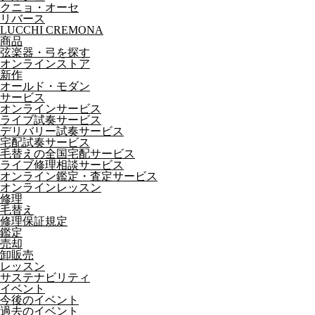
クニョ・オーセ
リバース
LUCCHI CREMONA
商品
弦楽器・弓を探す
オンラインストア
新作
オールド・モダン
サービス
オンラインサービス
ライブ試奏サービス
デリバリー試奏サービス
宅配試奏サービス
毛替えの全国宅配サービス
ライブ修理相談サービス
オンライン鑑定・査定サービス
オンラインレッスン
修理
毛替え
修理保証規定
鑑定
売却
卸販売
レッスン
サステナビリティ
イベント
今後のイベント
過去のイベント