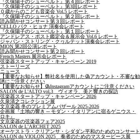
『久保陽子のシューベルト』第４回レポート
『久保陽子のシューベルト』第3回レポート
０歳からのこども音楽会 Vol.5 レポート
『久保陽子のシューベルト』第２回レポート
読み聞かせコンサート第３回レポート
CELLO パク・ヒョナ 演奏会レポート
『久保陽子のシューベルト』第１回レポート
アンドレアス・ポスト鑑定会＆展示会 Vol.6 レポート
ジャパン・ストリング・クヮルテット演奏会レポート
MION 第2回公演レポート
読み聞かせコンサート第２回レポート
French Masters 展示会レポート
弦楽器スタートアップ・キャンペーン 2019
ストーリーズ
ニュース
【重要なお知らせ】弊社名を使用した偽アカウント・不審な勧
誘にご注意ください
【重要なお知らせ】偽Instagramアカウントにご注意ください
SALON de L'ALTO vol.3 ヴィオラ、美と響きの探訪
弦楽器スタートアップ・キャンペーン 2026
久泉清之コレクション展
文京楽器 冬のプレミアムバザール 2025-2026
企画展『土地の響き ─ モダン・イタリアンに宿るゲニウス・
ロキ』
文京楽器の弦楽器フェア2025
SALON de L’ARCHET 2025
オーケストラ・クリアンサ・シダダン平和のためのコンサート
SALON du VIOLON 2025 奏者のためのマスターピース展