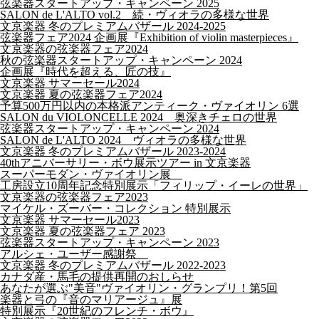
弦楽器スタートアップ・キャンペーン 2025
SALON de L'ALTO vol.2 続・ヴィオラの多様な世界
文京楽器 冬のプレミアムバザール 2024-2025
弦楽器フェア2024 企画展『Exhibition of violin masterpieces』
文京楽器の弦楽器フェア2024
秋の弦楽器スタートアップ・キャンペーン 2024
企画展『時代を超える、匠の技』
文京楽器 サマーセール2024
文京楽器 夏の弦楽器フェア2024
予算500万円以内の本格派アンティーク・ヴァイオリン 6選
SALON du VIOLONCELLE 2024 奥深きチェロの世界
弦楽器スタートアップ・キャンペーン 2024
SALON de L'ALTO 2024 ヴィオラの多様な世界
文京楽器 冬のプレミアムバザール 2023-2024
40thアニバーサリー・ボウ展示ツアー in 文京楽器
スーパーモダン・ヴァイオリン展
工房設立10周年記念特別展示「フィリップ・イーレの世界」
文京楽器の弦楽器フェア2023
マイケル・ズーバー・コレクション 特別展示
文京楽器 サマーセール2023
文京楽器 夏の弦楽器フェア 2023
弦楽器スタートアップ・キャンペーン 2023
アルシェ・ユーザー感謝祭
文京楽器 冬のプレミアムバザール 2022-2023
カナダ産・馬毛の提供再開のおしらせ
あなたが選ぶ"美音"ヴァイオリン・グランプリ！第5回
楽器と弓の『音のマリアージュ』展
特別展示『20世紀のフレンチ・ボウ』