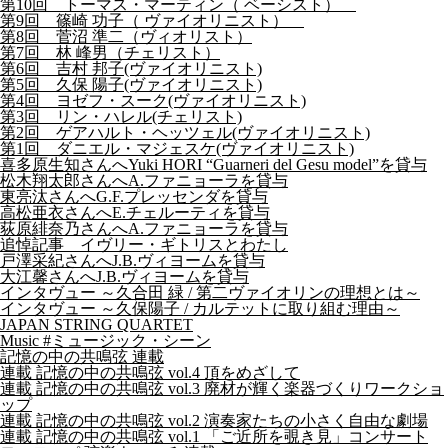
第10回 トーマス・マーティン（ ベーシスト）
第9回 篠崎 功子（ ヴァイオリニスト）
第8回 菅沼 準二（ヴィオリスト）
第7回 林 峰男（チェリスト）
第6回 吉村 邦子(ヴァイオリニスト)
第5回 久保 陽子(ヴァイオリニスト)
第4回 ヨゼフ・スーク(ヴァイオリニスト)
第3回 リン・ハレル(チェリスト)
第2回 ゲアハルト・ヘッツェル(ヴァイオリニスト)
第1回 ダニエル・マジェスケ(ヴァイオリニスト)
喜多原生知さんへYuki HORI “Guarneri del Gesu model”を貸与
松木翔太郎さんへA.ファニョーラを貸与
東亮汰さんへG.F.プレッセンダを貸与
高松亜衣さんへE.チェルーティを貸与
荻原緋奈乃さんへA.ファニョーラを貸与
追悼記事 イヴリー・ギトリスとわたし
戸澤采紀さんへJ.B.ヴィヨームを貸与
大江馨さんへJ.B.ヴィヨームを貸与
インタヴュー ～久合田 緑 / 第二ヴァイオリンの理想とは～
インタヴュー ～久保陽子 / カルテットに取り組む理由～
JAPAN STRING QUARTET
Music #ミュージック・シーン
記憶の中の共鳴弦 連載
連載 記憶の中の共鳴弦 vol.4 頂をめざして
連載 記憶の中の共鳴弦 vol.3 廃材が輝く楽器づくりワークショ
ップ
連載 記憶の中の共鳴弦 vol.2 演奏家たちの小さく自由な劇場
連載 記憶の中の共鳴弦 vol.1 「ご近所を覗き見」コンサート