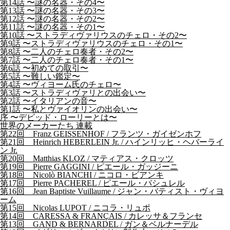
第14話 〜謎の名器・その4〜
第13話 〜謎の名器・その3〜
第12話 〜謎の名器・その2〜
第11話 〜謎の名器・その1〜
第10話 〜ストラディヴァリウスのチェロ・その2〜
第9話 〜ストラディヴァリウスのチェロ・その1〜
第8話 〜二人のチェロ奏者・その2〜
第7話 〜二人のチェロ奏者・その1〜
第6話 〜初めての取引〜
第5話 〜難しい鑑定〜
第4話 〜ヴィヨーム氏のチェロ〜
第3話 〜ストラディヴァリとの出会い〜
第2話 〜イタリアンの音〜
第1話 〜私とヴァイオリンの出会い〜
序 〜デビッド・ローリーとは〜
世界のメーカーたち 連載
第22回 Franz GEISSENHOF / フランツ・ガイゼンホフ
第21回 Heinrich HEBERLEIN Jr. / ハインリッヒ・ヘバーライ
ン Jr.
第20回 Matthias KLOZ / マティアス・クロッツ
第19回 Pierre GAGGINI / ピエール・ガッジーニ
第18回 Nicolò BIANCHI / ニコロ・ビアンキ
第17回 Pierre PACHEREL / ピエール・パシュレル
第16回 Jean Baptiste Vuillaume / ジャン・バティスト・ヴィヨ
ーム
第15回 Nicolas LUPOT / ニコラ・リュポ
第14回 CARESSA & FRANÇAIS / カレッサ＆フランセ
第13回 GAND & BERNARDEL / ガン＆ベルナーデル