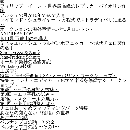
家
フィリップ・イーレ ～世界最高峰のレプリカ・バイオリン作
家
アルシェの弓が16年VSAで入賞
レイモンド・シュライヤー ～方程式でストラディバリに迫る
～
オークションの海外事情 ~17年3月ロンドン~
ANDREAS POST
富山県 五箇山の弓職人
ミヒャエル・シュトゥルゼンホフェッカー 〜現代チェロ製作
の名手
Scrollavezza & Zanrè
Jean-Frédéric Schmitt
オールド楽器の基礎知識
Workshop #技術
工房便り
特集 ～海外研修 in USA / オーバリン・ワークショップ～
特集 ～アンナ・エディガー / 化学で楽器を修復する ワークシ
ョップ～
第4回 ～弓毛の種類と技術～
第3回 ～エフ字孔の試み～
第2回 ～スクロールの魅力～
第1回 ～楽器の調整とは～
チェロおすすめフィッティングパーツ特集
あなたの知らない『松脂』の世界
あご当ての話
ペルナンブコの話 ~その２~
ペルナンブコの話 〜その1〜