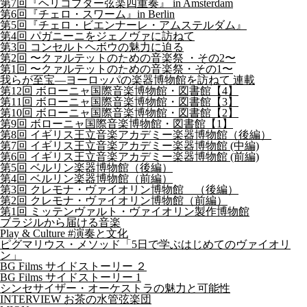
第7回『ヘリコプター弦楽四重奏』 in Amsterdam
第6回『チェロ・スワーム』in Berlin
第5回『チェロ・ビエンナーレ・アムステルダム』
第4回 パガニーニをジェノヴァに訪ねて
第3回 コンセルトヘボウの魅力に迫る
第2回 〜クァルテットのための音楽祭 ・その2〜
第1回 〜クァルテットのための音楽祭・その1〜
我らが至宝―ヨーロッパの楽器博物館を訪ねて 連載
第12回 ボローニャ国際音楽博物館・図書館【4】
第11回 ボローニャ国際音楽博物館・図書館【3】
第10回 ボローニャ国際音楽博物館・図書館【2】
第9回 ボローニャ国際音楽博物館・図書館【1】
第8回 イギリス王立音楽アカデミー楽器博物館（後編）
第7回 イギリス王立音楽アカデミー楽器博物館 (中編)
第6回 イギリス王立音楽アカデミー楽器博物館 (前編)
第5回 ベルリン楽器博物館（後編）
第4回 ベルリン楽器博物館（前編）
第3回 クレモナ・ヴァイオリン博物館 （後編）
第2回 クレモナ・ヴァイオリン博物館（前編）
第1回 ミッテンヴァルト・ヴァイオリン製作博物館
ブラジルから届ける音楽
Play & Culture #演奏と文化
ピグマリウス・メソッド「5日で学ぶはじめてのヴァイオリ
ン」
BG Films サイドストーリー ２
BG Films サイドストーリー 1
シンセサイザー・オーケストラの魅力と可能性
INTERVIEW お茶の水管弦楽団