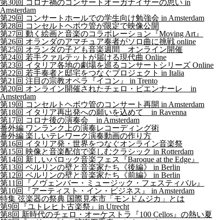
第30回 コロナ禍のコンサートオーガナイザーの思い in
Amsterdam
第29回 コンサートホールでの学生向け勉強会 in Amsterdam
第28回 コンセルトヘボウ管が限定で映像公開
第27回 動く絵画と音楽のコラボレーション『Moving Art』
第26回 オランダのアマチュア奏者がソロ曲に挑戦 online
第25回 オランダの子ども音楽週間 オンライン開催
第24回 若手クァルテットが届ける現代曲 Online
第23回 イタリア各地の劇場を巡るコンサートシリーズ Online
第22回 若手奏者と邸宅をつなぐプロジェクト in Italia
第21回 注目の宗教オペラ『イコン』 in Trento
第20回 オンライン開催されたチェロ・ビエンナーレ in
Amsterdam
第19回 コンセルトヘボウ管のコンサート再開 in Amsterdam
第18回 イタリア再出発への願いを込めて in Ravenna
第17回 コロナ後の演奏会 in Amsterdam
番外編 ワンランク上の演奏レコーディング術
番外編 楽しいテレワーク演奏動画の作り方
第16回 イタリア発・世界をつなぐオンライン音楽祭
第15回 映像と音楽配信で楽しむクラシック in Rotterdam
第14回 新しいバロック音楽フェス『Baroque at the Edge』
第13回 ベルリンの壁と音楽家たち《後編》 in Berlin
第12回 ベルリンの壁と音楽家たち《前編》 in Berlin
第11回『ノヴェンバー・ミュージック・フェスティバル』
第10回『アーティスト・イン・ビジネス』 in Amsterdam
特集 弦楽器の祭典 国際見本市「モンドムジカ」とは
第9回『ユトレヒト古楽祭』in Utrecht
第8回 新時代のチェロ・オーケストラ『100 Cellos』の熱い夏