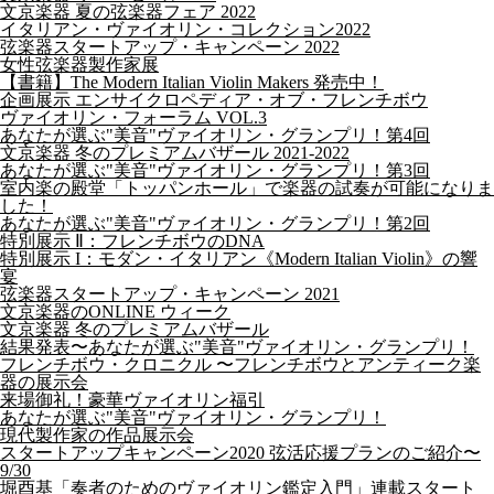
文京楽器 夏の弦楽器フェア 2022
イタリアン・ヴァイオリン・コレクション2022
弦楽器スタートアップ・キャンペーン 2022
女性弦楽器製作家展
【書籍】The Modern Italian Violin Makers 発売中！
企画展示 エンサイクロペディア・オブ・フレンチボウ
ヴァイオリン・フォーラム VOL.3
あなたが選ぶ"美音"ヴァイオリン・グランプリ！第4回
文京楽器 冬のプレミアムバザール 2021-2022
あなたが選ぶ"美音"ヴァイオリン・グランプリ！第3回
室内楽の殿堂「トッパンホール」で楽器の試奏が可能になりま
した！
あなたが選ぶ"美音"ヴァイオリン・グランプリ！第2回
特別展示 Ⅱ：フレンチボウのDNA
特別展示 I：モダン・イタリアン《Modern Italian Violin》の響
宴
弦楽器スタートアップ・キャンペーン 2021
文京楽器のONLINE ウィーク
文京楽器 冬のプレミアムバザール
結果発表〜あなたが選ぶ"美音"ヴァイオリン・グランプリ！
フレンチボウ・クロニクル 〜フレンチボウとアンティーク楽
器の展示会
来場御礼！豪華ヴァイオリン福引
あなたが選ぶ"美音"ヴァイオリン・グランプリ！
現代製作家の作品展示会
スタートアップキャンペーン2020 弦活応援プランのご紹介〜
9/30
堀酉基「奏者のためのヴァイオリン鑑定入門」連載スタート