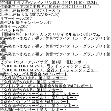
特別展 ミラノのヴァイオリン職人（2017.11.10～12.24）
弦楽器フェア2017 出展のお知らせ (2017.11.3～11.5)
出張工房 in 松本 （2017.8.1〜８.4)
出張工房 in 大阪 (2017.7.18〜7.23）
サマーセール2017
新生活応援キャンペーン2017
新春セール2017
イベント報告
【開催報告】トリオ・カラス リサイタル＆シンポジウム
結果発表〜あなたが選ぶ"美音"ヴァイオリン・グランプリ！第
5回
結果発表〜あなたが選ぶ"美音"ヴァイオリン・グランプリ！第
3回
結果発表〜あなたが選ぶ"美音"ヴァイオリン・グランプリ！第
2回
ピグマリウス・アンバサダー第1期 活動レポート
『VIOLIN FORUM Vol.1』弓テイスティングレビュー
『VIOLIN FORUM Vol.1』楽器テイスティングレビュー
0歳からのこども音楽会 Vol.7 レポート
『久保陽子の３大B』第３回 レポート
『久保陽子の3大B』第2回 レポート
アンドレアス・ポスト鑑定会&展示会 Vol.7 レポート
『久保陽子の3大B』第1回 レポート
『久保陽子のシューベルト』第４回レポート
『久保陽子のシューベルト』第3回レポート
０歳からのこども音楽会 Vol.5 レポート
『久保陽子のシューベルト』第２回レポート
読み聞かせコンサート第３回レポート