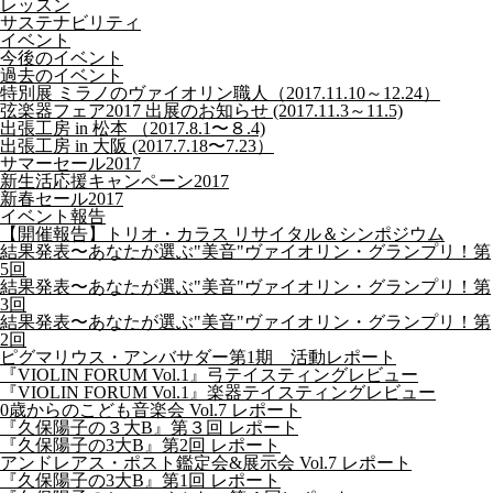
レッスン
サステナビリティ
イベント
今後のイベント
過去のイベント
特別展 ミラノのヴァイオリン職人（2017.11.10～12.24）
弦楽器フェア2017 出展のお知らせ (2017.11.3～11.5)
出張工房 in 松本 （2017.8.1〜８.4)
出張工房 in 大阪 (2017.7.18〜7.23）
サマーセール2017
新生活応援キャンペーン2017
新春セール2017
イベント報告
【開催報告】トリオ・カラス リサイタル＆シンポジウム
結果発表〜あなたが選ぶ"美音"ヴァイオリン・グランプリ！第
5回
結果発表〜あなたが選ぶ"美音"ヴァイオリン・グランプリ！第
3回
結果発表〜あなたが選ぶ"美音"ヴァイオリン・グランプリ！第
2回
ピグマリウス・アンバサダー第1期 活動レポート
『VIOLIN FORUM Vol.1』弓テイスティングレビュー
『VIOLIN FORUM Vol.1』楽器テイスティングレビュー
0歳からのこども音楽会 Vol.7 レポート
『久保陽子の３大B』第３回 レポート
『久保陽子の3大B』第2回 レポート
アンドレアス・ポスト鑑定会&展示会 Vol.7 レポート
『久保陽子の3大B』第1回 レポート