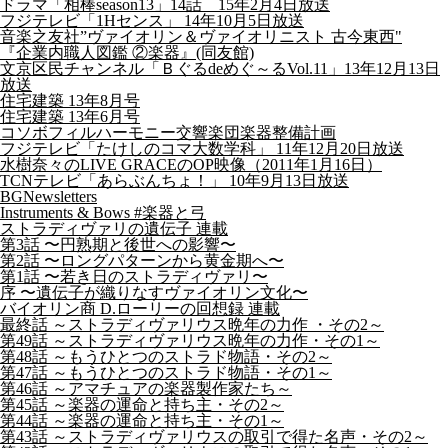
ドラマ「相棒season13」14話 15年2月4日放送
フジテレビ「1Hセンス」 14年10月5日放送
音楽之友社”ヴァイオリン＆ヴァイオリニスト 古今東西"
『企業内職人図鑑 ②楽器』(同友館)
文京区民チャンネル「Ｂぐるdeめぐ～るVol.11」13年12月13日
放送
住宅建築 13年8月号
住宅建築 13年6月号
コソボフィルハーモニー交響楽団楽器整備計画
フジテレビ「たけしのコマ大数学科」 11年12月20日放送
水樹奈々のLIVE GRACEのOP映像（2011年1月16日）
TCNテレビ「あらぶんちょ！」 10年9月13日放送
BGNewsletters
Instruments & Bows #楽器と弓
ストラディヴァリの遺伝子 連載
第3話 〜円熟期と後世への影響〜
第2話 〜ロングパターンから黄金期へ〜
第1話 〜若き日のストラディヴァリ〜
序 〜遺伝子が織りなすヴァイオリン文化〜
バイオリン商 D.ローリーの回想録 連載
最終話 ～ストラディヴァリウス晩年の力作 ・その2～
第49話 ～ストラディヴァリウス晩年の力作・その1～
第48話 ～もうひとつのストラド物語・その2～
第47話 ～もうひとつのストラド物語・その1～
第46話 ～アマチュアの楽器製作家たち～
第45話 ～楽器の運命と持ち主・その2～
第44話 ～楽器の運命と持ち主・その1～
第43話 ～ストラディヴァリウスの取引で得た名声・その2～