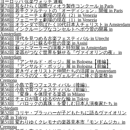
ヨーロッパ 弦楽ウォッチ 連載
第71回 耳をひらく国際ヴィオラ製作コンクール in Paris
第70回 若手クァルテットの「オーディション」開催 in Paris
第69回 フェニーチェ劇場の現在（2）in Venezia
第68回 フェニーチェ劇場の現在（1）in Venezia
第67回 オランダで羽ばたく10代日本人チェリスト in Amsterdam
第66回 インクルーシブなコンセルトヘボウ管の開幕 in
Amsterdam
第65回 現代を見つめる古楽フェスティバル in Utrecht
第64回 アッシジに蘇る中世の音楽 in Assisi
第63回 蘇ったマーラーの演奏と特別展 in Amsterdam
第62回 楽器がつなぐ世界を魅せる『ヴァイオリンの夜』 in
Amsterdam
第61回 『アンサルド・ポッジ』展 in Bologna【後編】
第60回 『アンサルド・ポッジ』展 in Bologna【前編】
第59回 若きヴィオリストと仲間たちの活躍 in Amsterdam
第58回 オペラの父・モンテヴェルディに捧ぐ音楽祭 in
Cremona
第57回 小島で育つフェスティバル（後編）
第56回 小島で育つフェスティバル（前編）
第55回 『変身』を体現する楽器 in Milano
第54回 チェロが描くゆるやかな輪 in Tokyo
第53回 「バロックの真珠」を愛しむ日本人演奏家たち in
Schiedam
第52回 コリヤ・ブラッハーが子どもたちに語るヴァイオリン
の道 in Tokyo
第51回 変わりゆくクレモナの楽器見本市『モンドムジカ』in
Cremona