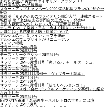
あなたが選ぶ"美音"ヴァイオリン・グランプリ！
現代製作家の作品展示会
スタートアップキャンペーン2020 弦活応援プランのご紹介〜
9/30
堀酉基「奏者のためのヴァイオリン鑑定入門」連載スタート
堀酉基 著「老舗弦楽器専門店の工房から」発売中！
営業内容変更のお知らせ（5月25日更新 最新版）
オンラインにて楽器・弓を「今すぐ購入」いただけます
店舗における感染拡大防止対策について
アルシェの弓、新ラインナップを発表
アルシェのウェブサイトがリニューアル
メディア掲載
サラサーテ 26年8月号
サラサーテ 26年6月号
モーストリークラシック26年6月号
サラサーテ 26年4月号
サラサーテ 26年3月増刊号「弾ける♪チャールダーシュ」
サラサーテ 26年2月号
サラサーテ 25年12月号
サラサーテ 25年11月増刊号「ヴィブラート読本」
サラサーテ 25年10月号
サラサーテ 25年8月号
サラサーテ 25年7月増刊号「弦でリベルタンゴ！」
「ワンバース株式会社 デジタルマーケティング事例」に紹介
されました
サラサーテ 25年6月号
BSフジTV番組『名品再生～ネオレトロの世界』に出演
サラサーテ 25年4月号