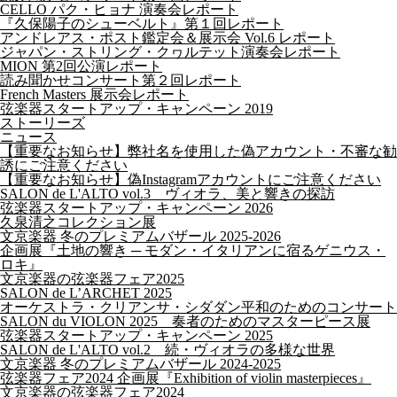
CELLO パク・ヒョナ 演奏会レポート
『久保陽子のシューベルト』第１回レポート
アンドレアス・ポスト鑑定会＆展示会 Vol.6 レポート
ジャパン・ストリング・クヮルテット演奏会レポート
MION 第2回公演レポート
読み聞かせコンサート第２回レポート
French Masters 展示会レポート
弦楽器スタートアップ・キャンペーン 2019
ストーリーズ
ニュース
【重要なお知らせ】弊社名を使用した偽アカウント・不審な勧
誘にご注意ください
【重要なお知らせ】偽Instagramアカウントにご注意ください
SALON de L'ALTO vol.3 ヴィオラ、美と響きの探訪
弦楽器スタートアップ・キャンペーン 2026
久泉清之コレクション展
文京楽器 冬のプレミアムバザール 2025-2026
企画展『土地の響き ─ モダン・イタリアンに宿るゲニウス・
ロキ』
文京楽器の弦楽器フェア2025
SALON de L’ARCHET 2025
オーケストラ・クリアンサ・シダダン平和のためのコンサート
SALON du VIOLON 2025 奏者のためのマスターピース展
弦楽器スタートアップ・キャンペーン 2025
SALON de L'ALTO vol.2 続・ヴィオラの多様な世界
文京楽器 冬のプレミアムバザール 2024-2025
弦楽器フェア2024 企画展『Exhibition of violin masterpieces』
文京楽器の弦楽器フェア2024