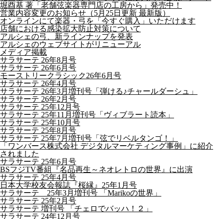
堀酉基 著「老舗弦楽器専門店の工房から」発売中！
営業内容変更のお知らせ（5月25日更新 最新版）
オンラインにて楽器・弓を「今すぐ購入」いただけます
店舗における感染拡大防止対策について
アルシェの弓、新ラインナップを発表
アルシェのウェブサイトがリニューアル
メディア掲載
サラサーテ 26年8月号
サラサーテ 26年6月号
モーストリークラシック26年6月号
サラサーテ 26年4月号
サラサーテ 26年3月増刊号「弾ける♪チャールダーシュ」
サラサーテ 26年2月号
サラサーテ 25年12月号
サラサーテ 25年11月増刊号「ヴィブラート読本」
サラサーテ 25年10月号
サラサーテ 25年8月号
サラサーテ 25年7月増刊号「弦でリベルタンゴ！」
「ワンバース株式会社 デジタルマーケティング事例」に紹介
されました
サラサーテ 25年6月号
BSフジTV番組『名品再生～ネオレトロの世界』に出演
サラサーテ 25年4月号
日本大学校友会報誌『桜縁』25年1月号
サラサーテ 25年3月増刊号 「Marikoの世界」
サラサーテ 25年2月号
サラサーテ 増刊号 「チェロでバッハ！２」
サラサーテ 24年12月号