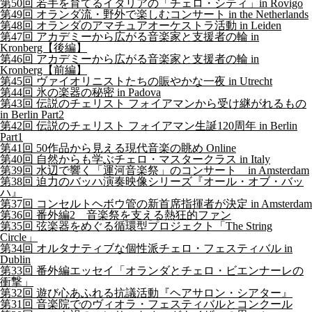
第50回 若手を育てるイタリアの「チェロ・シティ」in Rovigo
第49回 オランダ流・野外で楽しむコンサート in the Netherlands
第48回 オランダのアマチュアオーケストラ活動 in Leiden
第47回 アカデミーから広がる音楽家と支援者の輪 in
Kronberg【後編】
第46回 アカデミーから広がる音楽家と支援者の輪 in
Kronberg【前編】
第45回 ヴァイオリニストたちの賑やかな一夜 in Utrecht
第44回 氷の楽器の秘密 in Padova
第43回 伝説のチェリスト フォイアマンから受け継がれるもの
in Berlin Part2
第42回 伝説のチェリスト フォイアマン生誕120周年 in Berlin
Part1
第41回 50作品から見える現代音楽の眺め Online
第40回 自然からも学ぶチェロ・マスタークラス in Italy
第39回 水辺で響く「運河音楽祭」のコンサート in Amsterdam
第38回 迫力のバッハ演奏映像シリーズ『オール・オブ・バッ
ハ』
第37回 コンセルトヘボウ管の新首席指揮者が決定 in Amsterdam
第36回 番外編2 音楽祭を支える熱狂的ファン
第35回 弦楽器をめぐる循環型プロジェクト「The String
Circle」
第34回 オルタナティブな個性派チェロ・フェスティバル in
Dublin
第33回 番外編エッセイ「オランダとチェロ・ビエンナーレの
衝撃」
第32回 遊び心あふれる抗議活動『ヘアサロン・シアター』
第31回 音楽院でのヴィオラ・フェスティバルとコンクール