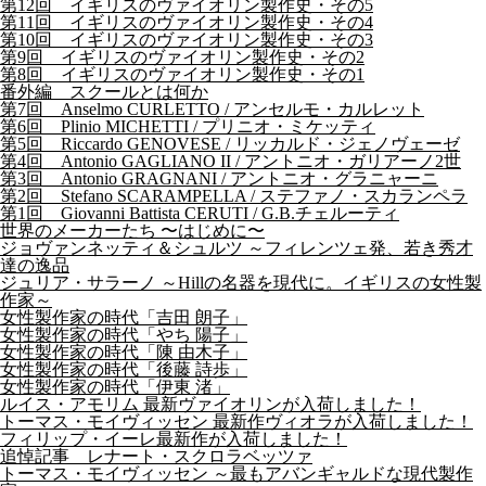
第12回 イギリスのヴァイオリン製作史・その5
第11回 イギリスのヴァイオリン製作史・その4
第10回 イギリスのヴァイオリン製作史・その3
第9回 イギリスのヴァイオリン製作史・その2
第8回 イギリスのヴァイオリン製作史・その1
番外編 スクールとは何か
第7回 Anselmo CURLETTO / アンセルモ・カルレット
第6回 Plinio MICHETTI / プリニオ・ミケッティ
第5回 Riccardo GENOVESE / リッカルド・ジェノヴェーゼ
第4回 Antonio GAGLIANO II / アントニオ・ガリアーノ2世
第3回 Antonio GRAGNANI / アントニオ・グラニャーニ
第2回 Stefano SCARAMPELLA / ステファノ・スカランペラ
第1回 Giovanni Battista CERUTI / G.B.チェルーティ
世界のメーカーたち 〜はじめに〜
ジョヴァンネッティ＆シュルツ ～フィレンツェ発、若き秀才
達の逸品
ジュリア・サラーノ ～Hillの名器を現代に。イギリスの女性製
作家～
女性製作家の時代「吉田 朗子」
女性製作家の時代「やち 陽子」
女性製作家の時代「陳 由木子」
女性製作家の時代「後藤 詩歩」
女性製作家の時代「伊東 渚」
ルイス・アモリム 最新ヴァイオリンが入荷しました！
トーマス・モイヴィッセン 最新作ヴィオラが入荷しました！
フィリップ・イーレ最新作が入荷しました！
追悼記事 レナート・スクロラベッツァ
トーマス・モイヴィッセン ～最もアバンギャルドな現代製作