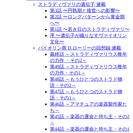
ストラディヴァリの遺伝子 連載
第3話 〜円熟期と後世への影響〜
第2話 〜ロングパターンから黄金期
へ〜
第1話 〜若き日のストラディヴァリ〜
序 〜遺伝子が織りなすヴァイオリン
文化〜
バイオリン商 D.ローリーの回想録 連載
最終話 ～ストラディヴァリウス晩年
の力作 ・その2～
第49話 ～ストラディヴァリウス晩年
の力作・その1～
第48話 ～もうひとつのストラド物
語・その2～
第47話 ～もうひとつのストラド物
語・その1～
第46話 ～アマチュアの楽器製作家た
ち～
第45話 ～楽器の運命と持ち主・その2
～
第44話 ～楽器の運命と持ち主・その1