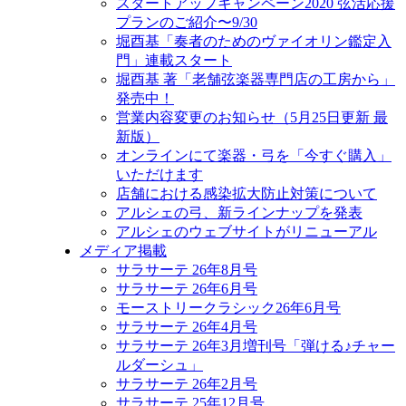
スタートアップキャンペーン2020 弦活応援
プランのご紹介〜9/30
堀酉基「奏者のためのヴァイオリン鑑定入
門」連載スタート
堀酉基 著「老舗弦楽器専門店の工房から」
発売中！
営業内容変更のお知らせ（5月25日更新 最
新版）
オンラインにて楽器・弓を「今すぐ購入」
いただけます
店舗における感染拡大防止対策について
アルシェの弓、新ラインナップを発表
アルシェのウェブサイトがリニューアル
メディア掲載
サラサーテ 26年8月号
サラサーテ 26年6月号
モーストリークラシック26年6月号
サラサーテ 26年4月号
サラサーテ 26年3月増刊号「弾ける♪チャー
ルダーシュ」
サラサーテ 26年2月号
サラサーテ 25年12月号