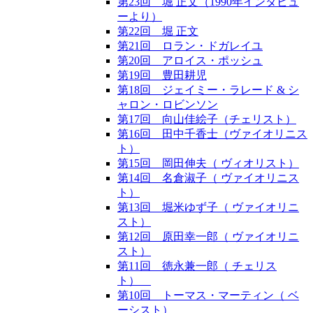
第23回 堀 正文（1990年インタビュ
ーより）
第22回 堀 正文
第21回 ロラン・ドガレイユ
第20回 アロイス・ポッシュ
第19回 豊田耕児
第18回 ジェイミー・ラレード & シ
ャロン・ロビンソン
第17回 向山佳絵子（チェリスト）
第16回 田中千香士（ヴァイオリニス
ト）
第15回 岡田伸夫（ ヴィオリスト）
第14回 名倉淑子（ ヴァイオリニス
ト）
第13回 堀米ゆず子（ ヴァイオリニ
スト）
第12回 原田幸一郎（ ヴァイオリニ
スト）
第11回 徳永兼一郎（ チェリス
ト）
第10回 トーマス・マーティン（ ベ
ーシスト）