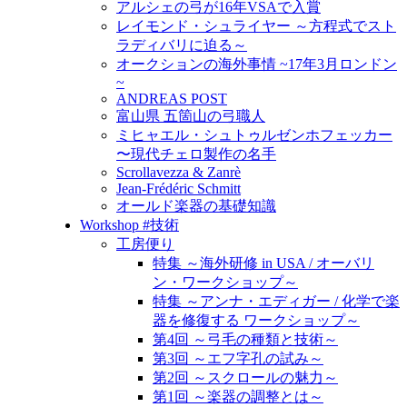
アルシェの弓が16年VSAで入賞
レイモンド・シュライヤー ～方程式でスト
ラディバリに迫る～
オークションの海外事情 ~17年3月ロンドン
~
ANDREAS POST
富山県 五箇山の弓職人
ミヒャエル・シュトゥルゼンホフェッカー
〜現代チェロ製作の名手
Scrollavezza & Zanrè
Jean-Frédéric Schmitt
オールド楽器の基礎知識
Workshop #技術
工房便り
特集 ～海外研修 in USA / オーバリ
ン・ワークショップ～
特集 ～アンナ・エディガー / 化学で楽
器を修復する ワークショップ～
第4回 ～弓毛の種類と技術～
第3回 ～エフ字孔の試み～
第2回 ～スクロールの魅力～
第1回 ～楽器の調整とは～