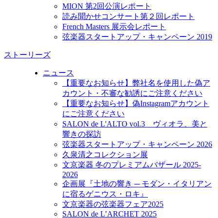
MION 第2回公演レポート
読み聞かせコンサート第２回レポート
French Masters 展示会レポート
弦楽器スタートアップ・キャンペーン 2019
ストーリーズ
ニュース
【重要なお知らせ】弊社名を使用した偽ア
カウント・不審な勧誘にご注意ください
【重要なお知らせ】偽Instagramアカウント
にご注意ください
SALON de L'ALTO vol.3 ヴィオラ、美と
響きの探訪
弦楽器スタートアップ・キャンペーン 2026
久泉清之コレクション展
文京楽器 冬のプレミアムバザール 2025-
2026
企画展『土地の響き ─ モダン・イタリアン
に宿るゲニウス・ロキ』
文京楽器の弦楽器フェア2025
SALON de L’ARCHET 2025