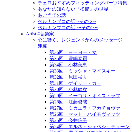
チェロおすすめフィッティングパーツ特集
あなたの知らない『松脂』の世界
あご当ての話
ペルナンブコの話 ~その２~
ペルナンブコの話 〜その1〜
Artist #音楽家
心に響く、レジェンドからのメッセージ
連載
第36回 ヨーヨー・マ
第35回 豊嶋泰嗣
第34回 小林美恵
第33回 ミッシャ・マイスキー
第32回 原田禎夫
第31回 ゲイリー・カー
第30回 小林健次
第29回 イーゴリ・オイストラフ
第28回 江藤俊哉
第27回 ミカエラ・フカチョヴァ
第26回 マット・ハイモヴィッツ
第25回 今井信子
第24回 エルネ・シェベシュティーン