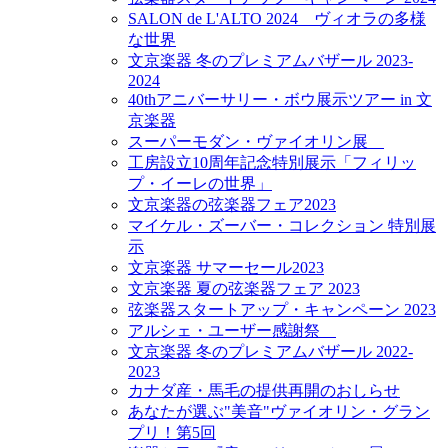
SALON de L'ALTO 2024 ヴィオラの多様
な世界
文京楽器 冬のプレミアムバザール 2023-
2024
40thアニバーサリー・ボウ展示ツアー in 文
京楽器
スーパーモダン・ヴァイオリン展
工房設立10周年記念特別展示「フィリッ
プ・イーレの世界」
文京楽器の弦楽器フェア2023
マイケル・ズーバー・コレクション 特別展
示
文京楽器 サマーセール2023
文京楽器 夏の弦楽器フェア 2023
弦楽器スタートアップ・キャンペーン 2023
アルシェ・ユーザー感謝祭
文京楽器 冬のプレミアムバザール 2022-
2023
カナダ産・馬毛の提供再開のおしらせ
あなたが選ぶ"美音"ヴァイオリン・グラン
プリ！第5回