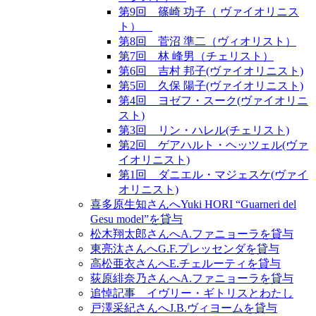
第9回 篠崎 功子（ ヴァイオリニス
ト）
第8回 菅沼 準二（ヴィオリスト）
第7回 林 峰男（チェリスト）
第6回 吉村 邦子(ヴァイオリニスト)
第5回 久保 陽子(ヴァイオリニスト)
第4回 ヨゼフ・スーク(ヴァイオリニ
スト)
第3回 リン・ハレル(チェリスト)
第2回 ゲアハルト・ヘッツェル(ヴァ
イオリニスト)
第1回 ダニエル・マジェスケ(ヴァイ
オリニスト)
喜多原生知さんへYuki HORI “Guarneri del
Gesu model”を貸与
松木翔太郎さんへA.ファニョーラを貸与
東亮汰さんへG.F.プレッセンダを貸与
高松亜衣さんへE.チェルーティを貸与
荻原緋奈乃さんへA.ファニョーラを貸与
追悼記事 イヴリー・ギトリスとわたし
戸澤采紀さんへJ.B.ヴィヨームを貸与