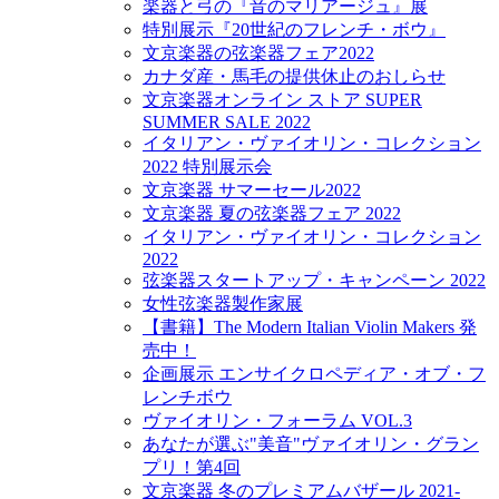
楽器と弓の『音のマリアージュ』展
特別展示『20世紀のフレンチ・ボウ』
文京楽器の弦楽器フェア2022
カナダ産・馬毛の提供休止のおしらせ
文京楽器オンライン ストア SUPER
SUMMER SALE 2022
イタリアン・ヴァイオリン・コレクション
2022 特別展示会
文京楽器 サマーセール2022
文京楽器 夏の弦楽器フェア 2022
イタリアン・ヴァイオリン・コレクション
2022
弦楽器スタートアップ・キャンペーン 2022
女性弦楽器製作家展
【書籍】The Modern Italian Violin Makers 発
売中！
企画展示 エンサイクロペディア・オブ・フ
レンチボウ
ヴァイオリン・フォーラム VOL.3
あなたが選ぶ"美音"ヴァイオリン・グラン
プリ！第4回
文京楽器 冬のプレミアムバザール 2021-