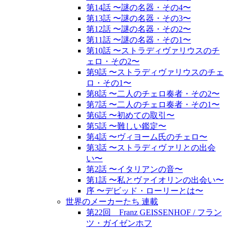
第14話 〜謎の名器・その4〜
第13話 〜謎の名器・その3〜
第12話 〜謎の名器・その2〜
第11話 〜謎の名器・その1〜
第10話 〜ストラディヴァリウスのチ
ェロ・その2〜
第9話 〜ストラディヴァリウスのチェ
ロ・その1〜
第8話 〜二人のチェロ奏者・その2〜
第7話 〜二人のチェロ奏者・その1〜
第6話 〜初めての取引〜
第5話 〜難しい鑑定〜
第4話 〜ヴィヨーム氏のチェロ〜
第3話 〜ストラディヴァリとの出会
い〜
第2話 〜イタリアンの音〜
第1話 〜私とヴァイオリンの出会い〜
序 〜デビッド・ローリーとは〜
世界のメーカーたち 連載
第22回 Franz GEISSENHOF / フラン
ツ・ガイゼンホフ