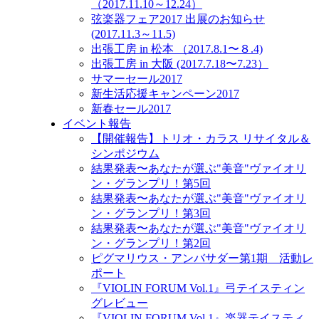
（2017.11.10～12.24）
弦楽器フェア2017 出展のお知らせ
(2017.11.3～11.5)
出張工房 in 松本 （2017.8.1〜８.4)
出張工房 in 大阪 (2017.7.18〜7.23）
サマーセール2017
新生活応援キャンペーン2017
新春セール2017
イベント報告
【開催報告】トリオ・カラス リサイタル＆
シンポジウム
結果発表〜あなたが選ぶ"美音"ヴァイオリ
ン・グランプリ！第5回
結果発表〜あなたが選ぶ"美音"ヴァイオリ
ン・グランプリ！第3回
結果発表〜あなたが選ぶ"美音"ヴァイオリ
ン・グランプリ！第2回
ピグマリウス・アンバサダー第1期 活動レ
ポート
『VIOLIN FORUM Vol.1』弓テイスティン
グレビュー
『VIOLIN FORUM Vol.1』楽器テイスティ