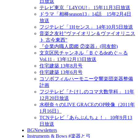
日放送
テレビ東京「L4YOU!」 15年11月3日放送
ドラマ「相棒season13」14話 15年2月4日
放送
フジテレビ「1Hセンス」 14年10月5日放送
音楽之友社”ヴァイオリン＆ヴァイオリニス
ト 古今東西"
『企業内職人図鑑 ②楽器』(同友館)
文京区民チャンネル「Ｂぐるdeめぐ～る
Vol.11」13年12月13日放送
住宅建築 13年8月号
住宅建築 13年6月号
コソボフィルハーモニー交響楽団楽器整備
計画
フジテレビ「たけしのコマ大数学科」 11年
12月20日放送
水樹奈々のLIVE GRACEのOP映像（2011年
1月16日）
TCNテレビ「あらぶんちょ！」 10年9月13
日放送
BGNewsletters
Instruments & Bows #楽器と弓