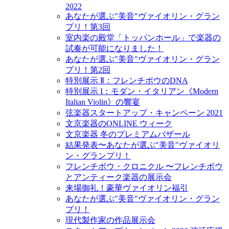
2022
あなたが選ぶ"美音"ヴァイオリン・グラン
プリ！第3回
室内楽の殿堂「トッパンホール」で楽器の
試奏が可能になりました！
あなたが選ぶ"美音"ヴァイオリン・グラン
プリ！第2回
特別展示 Ⅱ：フレンチボウのDNA
特別展示 I：モダン・イタリアン《Modern
Italian Violin》の響宴
弦楽器スタートアップ・キャンペーン 2021
文京楽器のONLINE ウィーク
文京楽器 冬のプレミアムバザール
結果発表〜あなたが選ぶ"美音"ヴァイオリ
ン・グランプリ！
フレンチボウ・クロニクル 〜フレンチボウ
とアンティーク楽器の展示会
来場御礼！豪華ヴァイオリン福引
あなたが選ぶ"美音"ヴァイオリン・グラン
プリ！
現代製作家の作品展示会