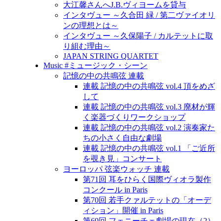
大江馨さんへJ.B.ヴィヨームを貸与
インタヴュー ～久合田 緑 / 第二ヴァイオリ
ンの理想とは～
インタヴュー ～久保陽子 / カルテットに取
り組む理由～
JAPAN STRING QUARTET
Music #ミュージック・シーン
記憶の中の共鳴弦 連載
連載 記憶の中の共鳴弦 vol.4 頂をめざ
して
連載 記憶の中の共鳴弦 vol.3 廃材が輝
く楽器づくりワークショップ
連載 記憶の中の共鳴弦 vol.2 演奏家た
ちの小さく自由な劇場
連載 記憶の中の共鳴弦 vol.1 「ご近所
を覗き見」コンサート
ヨーロッパ 弦楽ウォッチ 連載
第71回 耳をひらく国際ヴィオラ製作
コンクール in Paris
第70回 若手クァルテットの「オーデ
ィション」開催 in Paris
第69回 フェニーチェ劇場の現在（2）