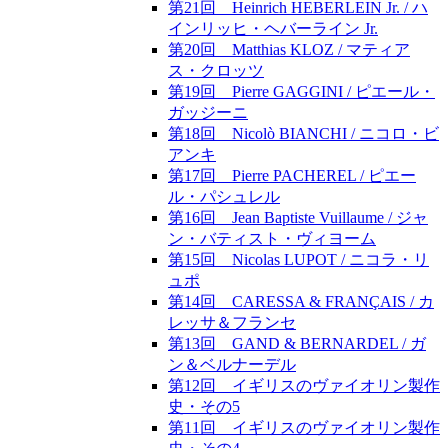
第21回 Heinrich HEBERLEIN Jr. / ハ
インリッヒ・ヘバーライン Jr.
第20回 Matthias KLOZ / マティア
ス・クロッツ
第19回 Pierre GAGGINI / ピエール・
ガッジーニ
第18回 Nicolò BIANCHI / ニコロ・ビ
アンキ
第17回 Pierre PACHEREL / ピエー
ル・パシュレル
第16回 Jean Baptiste Vuillaume / ジャ
ン・バティスト・ヴィヨーム
第15回 Nicolas LUPOT / ニコラ・リ
ュポ
第14回 CARESSA & FRANÇAIS / カ
レッサ＆フランセ
第13回 GAND & BERNARDEL / ガ
ン＆ベルナーデル
第12回 イギリスのヴァイオリン製作
史・その5
第11回 イギリスのヴァイオリン製作