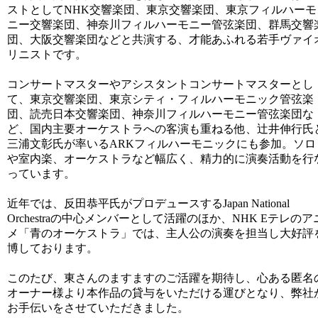
ストとしてNHK交響楽団、
東
京交響楽団、
東
京フィルハーモ
ニー交響楽団、
神奈川フィルハーモニー管弦楽団、群馬交響
団、
大阪交響楽団などと共演する、才能あふれる若手ヴァイ
リニストです。
コンサートマスターやアシスタントコンサートマスターとし
て、
東
京交響楽団、
東
京シティ・フィルハーモニック管弦楽
団、
読売日本交響楽団、神奈川フィルハーモニー管弦楽団な
ど、
国内主要オーケストラへの客演も重ねる他、辻󠄀
井伸行氏
三浦文彰氏が率いるARKフィルハーモニックにも参加。ソロ
や室内楽、オーケストラなど幅広く、
精力的に演奏活動を行
っています。
近年では、反田恭平氏がプロデュースするJapan National
Orchestraの中心メンバーとして活躍のほか、NHK Eテレのア
メ「青のオーケストラ」では、
主人公の演奏を担当し大好評
博しております。
このたび、東さんのますますのご活躍を期待し、心ある匿名
オーナー様より本作品の貸与をいただける運びとなり、弊社
お手伝いをさせていただきました。