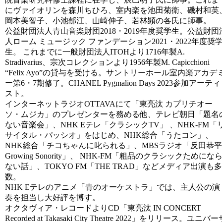
にヴァイオリンを森川ちひろ、
室内楽を池田菊衛、磯村和英
岡本美智子、小池郁江、山崎伸子、
若林顕の各氏に師事。
公益財団法人青山音楽財団2018・2019年度奨学生。
公益財団
人ローム ミュージック ファンデーション2021・2022年度奨
生。 これまでに一般財団法人ITOHより1716年製A.
Stradivarius、
宗次コレクションより1956年製M. Capicchioni
“Felix Ayo”の貸与を受ける。
サントリーホール室内楽アカデ
ー第6・7期修了。CHANEL Pygmalion Days 2023参加アーティ
スト。
インターネットラジオOTTAVAにて「
東
亮汰 カプリチオー
ソ・ムジカ」のプレゼンターを務める他、
テレビ朝日「題名
ない音楽会」、NHK Eテレ「クラシックTV」 、NHK-FM「
サイタル・パッシオ」をはじめ、NHK総合「
うたコン」、
NHK総合「チコちゃんに叱られる」、
MBSラジオ「反田恭平
Growing Sonority」、 NHK-FM「粗品のクラシックためにな
ない話」、TOKYO FM「THE TRAD」などメディア出演も多
数。
NHK Eテレのアニメ「青のオーケストラ」では、
主人公の演
奏を担当し大好評を博す。
オクタヴィア・レコードよりCD「
東
亮汰 IN CONCERT
Recorded at Takasaki City Theatre 2022」をリリース。ユニバ