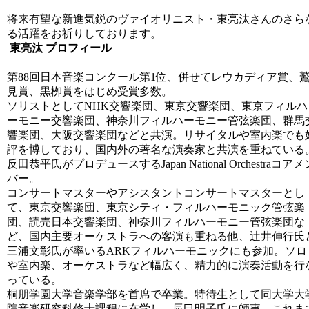
将来有望な新進気鋭のヴァイオリニスト・東亮汰さんのさら
る活躍をお祈りしております。
東亮汰 プロフィール
第88回日本音楽コンクール第1位、併せてレウカディア賞、
見賞、黒栁賞をはじめ受賞多数。
ソリストとしてNHK交響楽団、
東
京交響楽団、
東
京フィルハ
ーモニー交響楽団、
神奈川フィルハーモニー管弦楽団、群馬
響楽団、
大阪交響楽団などと共演。リサイタルや室内楽でも
評を博しており、
国内外の著名な演奏家と共演を重ねている
反田恭平氏がプロデュースするJapan National Orchestraコアメ
バー。
コンサートマスターやアシスタントコンサートマスターとし
て、
東
京交響楽団、
東
京シティ・フィルハーモニック管弦楽
団、
読売日本交響楽団、神奈川フィルハーモニー管弦楽団な
ど、
国内主要オーケストラへの客演も重ねる他、辻󠄀
井伸行氏
三浦文彰氏が率いるARKフィルハーモニックにも参加。ソロ
や室内楽、オーケストラなど幅広く、
精力的に演奏活動を行
っている。
桐朋学園大学音楽学部を首席で卒業。
特待生として同大学大
院音楽研究科修士課程に在学し、
辰巳明子氏に師事。これま