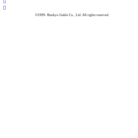
©1999-
Bunkyo Gakki Co., Ltd. All rights reserved.