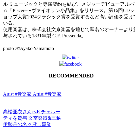
ル ミュージックと専属契約を結び、メジャーデビューアルバ
ム「
Piacere〜ヴァイオリン小品集」をリリース。
第16回CDシ
ョップ大賞2024クラシック賞を受賞するなど高
い評価を受け
いる。
使用楽器は、
株式会社文京楽器を通じて匿名のオーナーより
与されている18
31年製 G.F. Pressenda。
photo :©︎Ayako Yamamoto
RECOMMENDED
Artist #音楽家
Artist #音楽家
高松亜衣さんへE.チェルー
ティを貸与
文京楽器&三越
伊勢丹の名器貸与事業