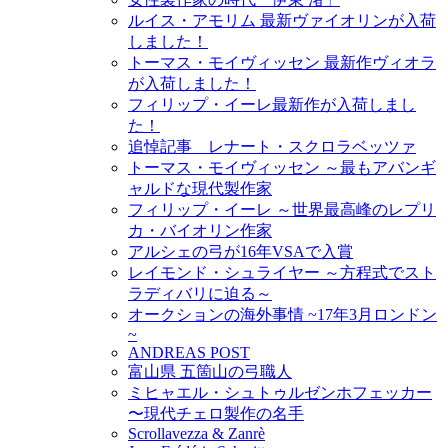
ルイス・アモリム 最新ヴァイオリンが入荷
しました！
トーマス・モイヴィッセン 最新作ヴィオラ
が入荷しました！
フィリップ・イーレ最新作が入荷しまし
た！
追悼記事 レナート・スクロラベッツァ
トーマス・モイヴィッセン ～最もアバンギ
ャルドな現代製作家
フィリップ・イーレ ～世界最高峰のレプリ
カ・バイオリン作家
アルシェの弓が16年VSAで入賞
レイモンド・シュライヤー ～方程式でスト
ラディバリに迫る～
オークションの海外事情 ~17年3月ロンドン
~
ANDREAS POST
富山県 五箇山の弓職人
ミヒャエル・シュトゥルゼンホフェッカー
〜現代チェロ製作の名手
Scrollavezza & Zanrè