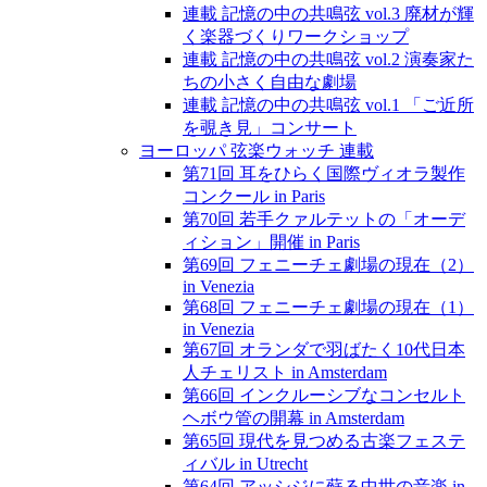
連載 記憶の中の共鳴弦 vol.3 廃材が輝
く楽器づくりワークショップ
連載 記憶の中の共鳴弦 vol.2 演奏家た
ちの小さく自由な劇場
連載 記憶の中の共鳴弦 vol.1 「ご近所
を覗き見」コンサート
ヨーロッパ 弦楽ウォッチ 連載
第71回 耳をひらく国際ヴィオラ製作
コンクール in Paris
第70回 若手クァルテットの「オーデ
ィション」開催 in Paris
第69回 フェニーチェ劇場の現在（2）
in Venezia
第68回 フェニーチェ劇場の現在（1）
in Venezia
第67回 オランダで羽ばたく10代日本
人チェリスト in Amsterdam
第66回 インクルーシブなコンセルト
ヘボウ管の開幕 in Amsterdam
第65回 現代を見つめる古楽フェステ
ィバル in Utrecht
第64回 アッシジに蘇る中世の音楽 in