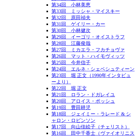
第34回 小林美恵
第33回 ミッシャ・マイスキー
第32回 原田禎夫
第31回 ゲイリー・カー
第30回 小林健次
第29回 イーゴリ・オイストラフ
第28回 江藤俊哉
第27回 ミカエラ・フカチョヴァ
第26回 マット・ハイモヴィッツ
第25回 今井信子
第24回 エルネ・シェベシュティーン
第23回 堀 正文（1990年インタビュ
ーより）
第22回 堀 正文
第21回 ロラン・ドガレイユ
第20回 アロイス・ポッシュ
第19回 豊田耕児
第18回 ジェイミー・ラレード & シ
ャロン・ロビンソン
第17回 向山佳絵子（チェリスト）
第16回 田中千香士（ヴァイオリニス