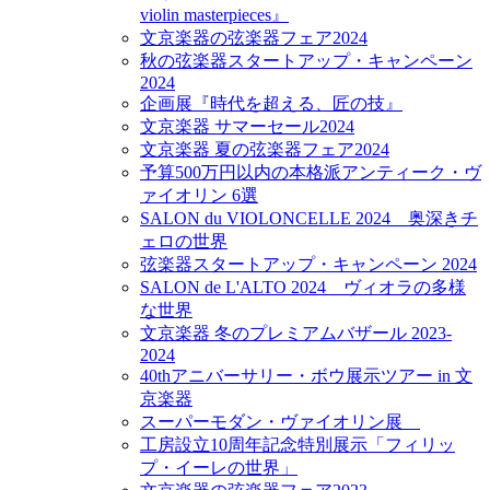
violin masterpieces』
文京楽器の弦楽器フェア2024
秋の弦楽器スタートアップ・キャンペーン
2024
企画展『時代を超える、匠の技』
文京楽器 サマーセール2024
文京楽器 夏の弦楽器フェア2024
予算500万円以内の本格派アンティーク・ヴ
ァイオリン 6選
SALON du VIOLONCELLE 2024 奥深きチ
ェロの世界
弦楽器スタートアップ・キャンペーン 2024
SALON de L'ALTO 2024 ヴィオラの多様
な世界
文京楽器 冬のプレミアムバザール 2023-
2024
40thアニバーサリー・ボウ展示ツアー in 文
京楽器
スーパーモダン・ヴァイオリン展
工房設立10周年記念特別展示「フィリッ
プ・イーレの世界」