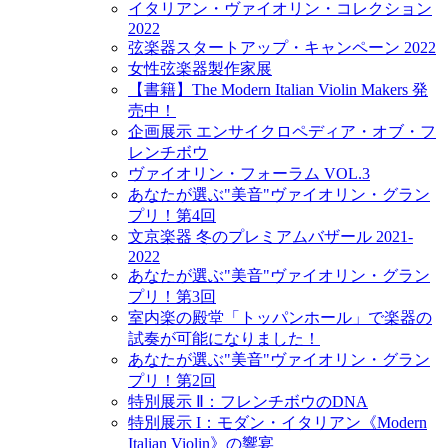
イタリアン・ヴァイオリン・コレクション
2022
弦楽器スタートアップ・キャンペーン 2022
女性弦楽器製作家展
【書籍】The Modern Italian Violin Makers 発
売中！
企画展示 エンサイクロペディア・オブ・フ
レンチボウ
ヴァイオリン・フォーラム VOL.3
あなたが選ぶ"美音"ヴァイオリン・グラン
プリ！第4回
文京楽器 冬のプレミアムバザール 2021-
2022
あなたが選ぶ"美音"ヴァイオリン・グラン
プリ！第3回
室内楽の殿堂「トッパンホール」で楽器の
試奏が可能になりました！
あなたが選ぶ"美音"ヴァイオリン・グラン
プリ！第2回
特別展示 Ⅱ：フレンチボウのDNA
特別展示 I：モダン・イタリアン《Modern
Italian Violin》の響宴