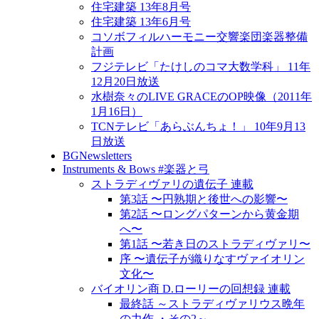
住宅建築 13年8月号
住宅建築 13年6月号
コソボフィルハーモニー交響楽団楽器整備
計画
フジテレビ「たけしのコマ大数学科」 11年
12月20日放送
水樹奈々のLIVE GRACEのOP映像（2011年
1月16日）
TCNテレビ「あらぶんちょ！」 10年9月13
日放送
BGNewsletters
Instruments & Bows #楽器と弓
ストラディヴァリの遺伝子 連載
第3話 〜円熟期と後世への影響〜
第2話 〜ロングパターンから黄金期
へ〜
第1話 〜若き日のストラディヴァリ〜
序 〜遺伝子が織りなすヴァイオリン
文化〜
バイオリン商 D.ローリーの回想録 連載
最終話 ～ストラディヴァリウス晩年
の力作 ・その2～