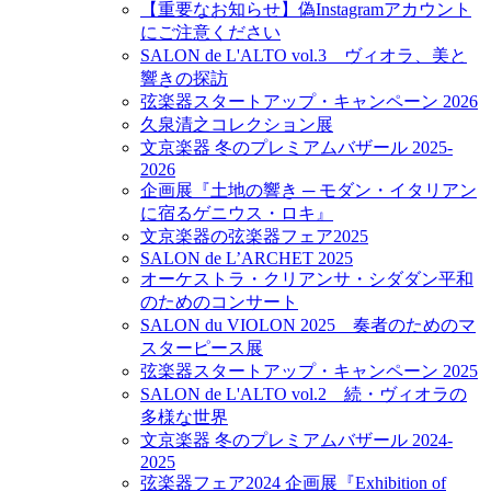
【重要なお知らせ】偽Instagramアカウント
にご注意ください
SALON de L'ALTO vol.3 ヴィオラ、美と
響きの探訪
弦楽器スタートアップ・キャンペーン 2026
久泉清之コレクション展
文京楽器 冬のプレミアムバザール 2025-
2026
企画展『土地の響き ─ モダン・イタリアン
に宿るゲニウス・ロキ』
文京楽器の弦楽器フェア2025
SALON de L’ARCHET 2025
オーケストラ・クリアンサ・シダダン平和
のためのコンサート
SALON du VIOLON 2025 奏者のためのマ
スターピース展
弦楽器スタートアップ・キャンペーン 2025
SALON de L'ALTO vol.2 続・ヴィオラの
多様な世界
文京楽器 冬のプレミアムバザール 2024-
2025
弦楽器フェア2024 企画展『Exhibition of