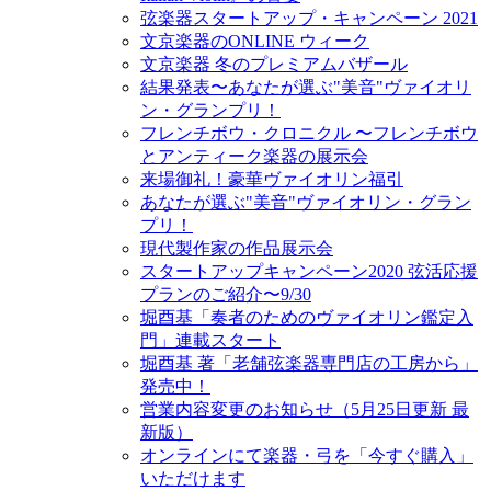
弦楽器スタートアップ・キャンペーン 2021
文京楽器のONLINE ウィーク
文京楽器 冬のプレミアムバザール
結果発表〜あなたが選ぶ"美音"ヴァイオリ
ン・グランプリ！
フレンチボウ・クロニクル 〜フレンチボウ
とアンティーク楽器の展示会
来場御礼！豪華ヴァイオリン福引
あなたが選ぶ"美音"ヴァイオリン・グラン
プリ！
現代製作家の作品展示会
スタートアップキャンペーン2020 弦活応援
プランのご紹介〜9/30
堀酉基「奏者のためのヴァイオリン鑑定入
門」連載スタート
堀酉基 著「老舗弦楽器専門店の工房から」
発売中！
営業内容変更のお知らせ（5月25日更新 最
新版）
オンラインにて楽器・弓を「今すぐ購入」
いただけます