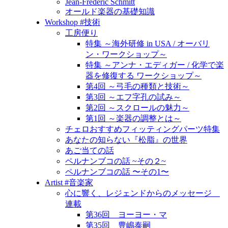
Jean-Frédéric Schmitt
オールド楽器の基礎知識
Workshop #技術
工房便り
特集 ～海外研修 in USA / オーバリ
ン・ワークショップ～
特集 ～アンナ・エディガー / 化学で楽
器を修復する ワークショップ～
第4回 ～弓毛の種類と技術～
第3回 ～エフ字孔の試み～
第2回 ～スクロールの魅力～
第1回 ～楽器の調整とは～
チェロおすすめフィッティングパーツ特集
あなたの知らない『松脂』の世界
あご当ての話
ペルナンブコの話 ~その２~
ペルナンブコの話 〜その1〜
Artist #音楽家
心に響く、レジェンドからのメッセージ
連載
第36回 ヨーヨー・マ
第35回 豊嶋泰嗣