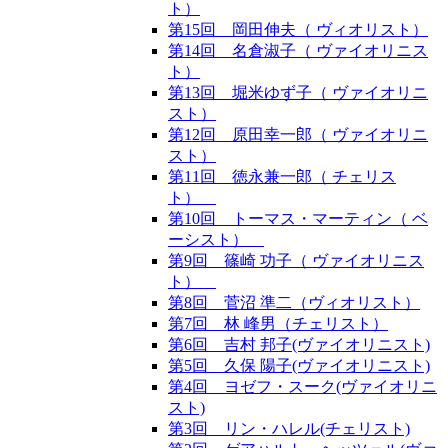
ト）
第15回 岡田伸夫（ ヴィオリスト）
第14回 名倉淑子（ ヴァイオリニス
ト）
第13回 堀米ゆず子（ ヴァイオリニ
スト）
第12回 原田幸一郎（ ヴァイオリニ
スト）
第11回 徳永兼一郎（ チェリス
ト）
第10回 トーマス・マーティン（ ベ
ーシスト）
第9回 篠崎 功子（ ヴァイオリニス
ト）
第8回 菅沼 準二（ヴィオリスト）
第7回 林 峰男（チェリスト）
第6回 吉村 邦子(ヴァイオリニスト)
第5回 久保 陽子(ヴァイオリニスト)
第4回 ヨゼフ・スーク(ヴァイオリニ
スト)
第3回 リン・ハレル(チェリスト)