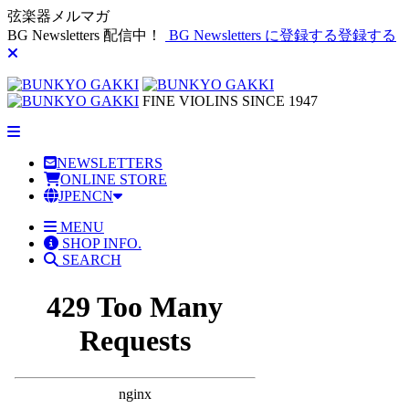
弦楽器メルマガ
BG Newsletters 配信中！
BG Newsletters に登録する
登録する
FINE VIOLINS SINCE 1947
NEWSLETTERS
ONLINE STORE
JP
EN
CN
MENU
SHOP INFO.
SEARCH