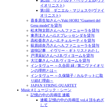
第2回 ゲアハルト・ヘッツェル(ヴァ
イオリニスト)
第1回 ダニエル・マジェスケ(ヴァイ
オリニスト)
喜多原生知さんへYuki HORI “Guarneri del
Gesu model”を貸与
松木翔太郎さんへA.ファニョーラを貸与
東亮汰さんへG.F.プレッセンダを貸与
高松亜衣さんへE.チェルーティを貸与
荻原緋奈乃さんへA.ファニョーラを貸与
追悼記事 イヴリー・ギトリスとわたし
戸澤采紀さんへJ.B.ヴィヨームを貸与
大江馨さんへJ.B.ヴィヨームを貸与
インタヴュー ～久合田 緑 / 第二ヴァイオリ
ンの理想とは～
インタヴュー ～久保陽子 / カルテットに取
り組む理由～
JAPAN STRING QUARTET
Music #ミュージック・シーン
記憶の中の共鳴弦 連載
連載 記憶の中の共鳴弦 vol.4 頂をめざ
して