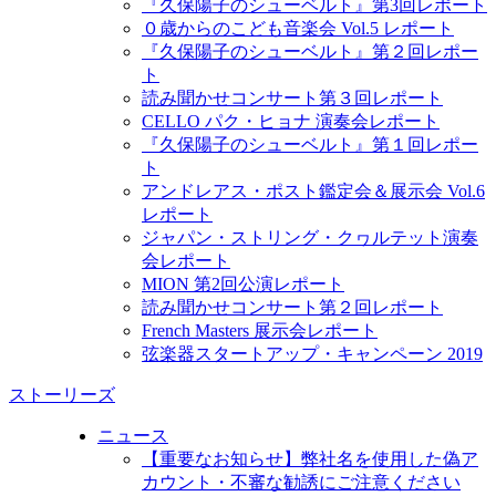
『久保陽子のシューベルト』第3回レポート
０歳からのこども音楽会 Vol.5 レポート
『久保陽子のシューベルト』第２回レポー
ト
読み聞かせコンサート第３回レポート
CELLO パク・ヒョナ 演奏会レポート
『久保陽子のシューベルト』第１回レポー
ト
アンドレアス・ポスト鑑定会＆展示会 Vol.6
レポート
ジャパン・ストリング・クヮルテット演奏
会レポート
MION 第2回公演レポート
読み聞かせコンサート第２回レポート
French Masters 展示会レポート
弦楽器スタートアップ・キャンペーン 2019
ストーリーズ
ニュース
【重要なお知らせ】弊社名を使用した偽ア
カウント・不審な勧誘にご注意ください