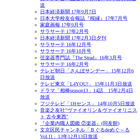
送
日本経済新聞 17年9月7日
日本大学校友会報誌『桜縁』17年7月号
家庭画報 17年9月号
サラサーテ 17年2月号
日本経済新聞 17年2月3日夕刊
サラサーテ 16年12月号
サラサーテ 16年10月号
弦楽器専門誌『The Strad』16年3月号
サラサーテ 16年2月号
テレビ朝日「さんぽサンデー」 15年12月6
日放送
テレビ東京「L4YOU!」 15年11月3日放送
ドラマ「相棒season13」14話 15年2月4日
放送
フジテレビ「1Hセンス」 14年10月5日放送
音楽之友社”ヴァイオリン＆ヴァイオリニス
ト 古今東西"
『企業内職人図鑑 ②楽器』(同友館)
文京区民チャンネル「Ｂぐるdeめぐ～る
Vol.11」13年12月13日放送