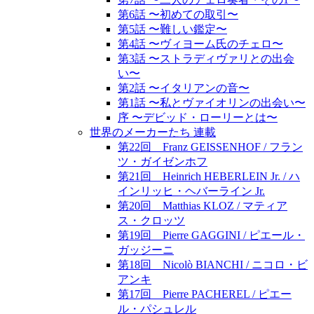
第6話 〜初めての取引〜
第5話 〜難しい鑑定〜
第4話 〜ヴィヨーム氏のチェロ〜
第3話 〜ストラディヴァリとの出会
い〜
第2話 〜イタリアンの音〜
第1話 〜私とヴァイオリンの出会い〜
序 〜デビッド・ローリーとは〜
世界のメーカーたち 連載
第22回 Franz GEISSENHOF / フラン
ツ・ガイゼンホフ
第21回 Heinrich HEBERLEIN Jr. / ハ
インリッヒ・ヘバーライン Jr.
第20回 Matthias KLOZ / マティア
ス・クロッツ
第19回 Pierre GAGGINI / ピエール・
ガッジーニ
第18回 Nicolò BIANCHI / ニコロ・ビ
アンキ
第17回 Pierre PACHEREL / ピエー
ル・パシュレル