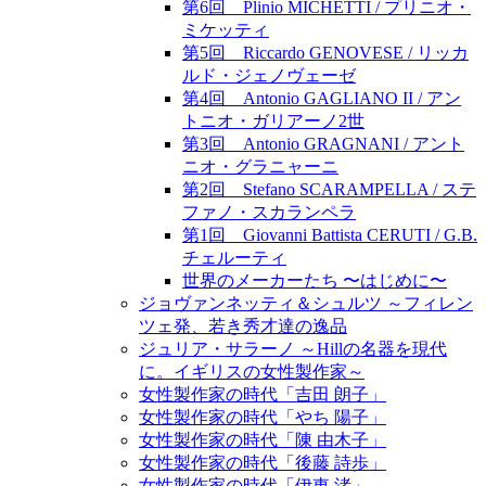
第6回 Plinio MICHETTI / プリニオ・
ミケッティ
第5回 Riccardo GENOVESE / リッカ
ルド・ジェノヴェーゼ
第4回 Antonio GAGLIANO II / アン
トニオ・ガリアーノ2世
第3回 Antonio GRAGNANI / アント
ニオ・グラニャーニ
第2回 Stefano SCARAMPELLA / ステ
ファノ・スカランペラ
第1回 Giovanni Battista CERUTI / G.B.
チェルーティ
世界のメーカーたち 〜はじめに〜
ジョヴァンネッティ＆シュルツ ～フィレン
ツェ発、若き秀才達の逸品
ジュリア・サラーノ ～Hillの名器を現代
に。イギリスの女性製作家～
女性製作家の時代「吉田 朗子」
女性製作家の時代「やち 陽子」
女性製作家の時代「陳 由木子」
女性製作家の時代「後藤 詩歩」
女性製作家の時代「伊東 渚」