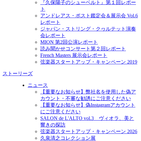
『久保陽子のシューベルト』第１回レポー
ト
アンドレアス・ポスト鑑定会＆展示会 Vol.6
レポート
ジャパン・ストリング・クヮルテット演奏
会レポート
MION 第2回公演レポート
読み聞かせコンサート第２回レポート
French Masters 展示会レポート
弦楽器スタートアップ・キャンペーン 2019
ストーリーズ
ニュース
【重要なお知らせ】弊社名を使用した偽ア
カウント・不審な勧誘にご注意ください
【重要なお知らせ】偽Instagramアカウント
にご注意ください
SALON de L'ALTO vol.3 ヴィオラ、美と
響きの探訪
弦楽器スタートアップ・キャンペーン 2026
久泉清之コレクション展