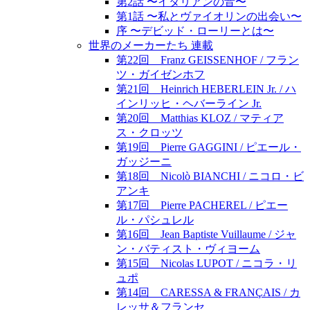
第2話 〜イタリアンの音〜
第1話 〜私とヴァイオリンの出会い〜
序 〜デビッド・ローリーとは〜
世界のメーカーたち 連載
第22回 Franz GEISSENHOF / フラン
ツ・ガイゼンホフ
第21回 Heinrich HEBERLEIN Jr. / ハ
インリッヒ・ヘバーライン Jr.
第20回 Matthias KLOZ / マティア
ス・クロッツ
第19回 Pierre GAGGINI / ピエール・
ガッジーニ
第18回 Nicolò BIANCHI / ニコロ・ビ
アンキ
第17回 Pierre PACHEREL / ピエー
ル・パシュレル
第16回 Jean Baptiste Vuillaume / ジャ
ン・バティスト・ヴィヨーム
第15回 Nicolas LUPOT / ニコラ・リ
ュポ
第14回 CARESSA & FRANÇAIS / カ
レッサ＆フランセ