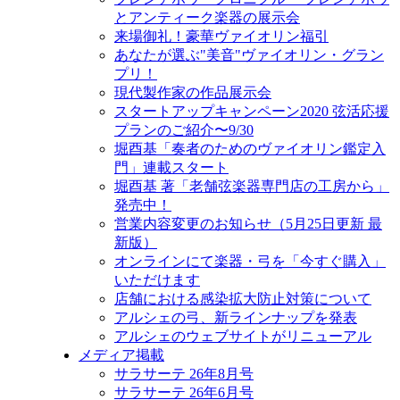
とアンティーク楽器の展示会
来場御礼！豪華ヴァイオリン福引
あなたが選ぶ"美音"ヴァイオリン・グラン
プリ！
現代製作家の作品展示会
スタートアップキャンペーン2020 弦活応援
プランのご紹介〜9/30
堀酉基「奏者のためのヴァイオリン鑑定入
門」連載スタート
堀酉基 著「老舗弦楽器専門店の工房から」
発売中！
営業内容変更のお知らせ（5月25日更新 最
新版）
オンラインにて楽器・弓を「今すぐ購入」
いただけます
店舗における感染拡大防止対策について
アルシェの弓、新ラインナップを発表
アルシェのウェブサイトがリニューアル
メディア掲載
サラサーテ 26年8月号
サラサーテ 26年6月号