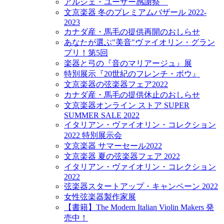
アルシェ・ユーザー感謝祭
文京楽器 冬のプレミアムバザール 2022-
2023
カナダ産・馬毛の提供再開のおしらせ
あなたが選ぶ"美音"ヴァイオリン・グラン
プリ！第5回
楽器と弓の『音のマリアージュ』展
特別展示『20世紀のフレンチ・ボウ』
文京楽器の弦楽器フェア2022
カナダ産・馬毛の提供休止のおしらせ
文京楽器オンライン ストア SUPER
SUMMER SALE 2022
イタリアン・ヴァイオリン・コレクション
2022 特別展示会
文京楽器 サマーセール2022
文京楽器 夏の弦楽器フェア 2022
イタリアン・ヴァイオリン・コレクション
2022
弦楽器スタートアップ・キャンペーン 2022
女性弦楽器製作家展
【書籍】The Modern Italian Violin Makers 発
売中！