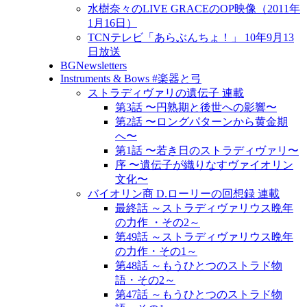
水樹奈々のLIVE GRACEのOP映像（2011年
1月16日）
TCNテレビ「あらぶんちょ！」 10年9月13
日放送
BGNewsletters
Instruments & Bows #楽器と弓
ストラディヴァリの遺伝子 連載
第3話 〜円熟期と後世への影響〜
第2話 〜ロングパターンから黄金期
へ〜
第1話 〜若き日のストラディヴァリ〜
序 〜遺伝子が織りなすヴァイオリン
文化〜
バイオリン商 D.ローリーの回想録 連載
最終話 ～ストラディヴァリウス晩年
の力作 ・その2～
第49話 ～ストラディヴァリウス晩年
の力作・その1～
第48話 ～もうひとつのストラド物
語・その2～
第47話 ～もうひとつのストラド物