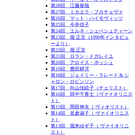
第28回 江藤俊哉
第27回 ミカエラ・フカチョヴァ
第26回 マット・ハイモヴィッツ
第25回 今井信子
第24回 エルネ・シェベシュティーン
第23回 堀 正文（1990年インタビュ
ーより）
第22回 堀 正文
第21回 ロラン・ドガレイユ
第20回 アロイス・ポッシュ
第19回 豊田耕児
第18回 ジェイミー・ラレード & シ
ャロン・ロビンソン
第17回 向山佳絵子（チェリスト）
第16回 田中千香士（ヴァイオリニス
ト）
第15回 岡田伸夫（ ヴィオリスト）
第14回 名倉淑子（ ヴァイオリニス
ト）
第13回 堀米ゆず子（ ヴァイオリニ
スト）