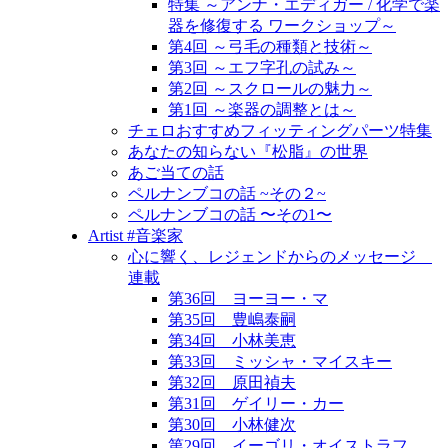
特集 ～アンナ・エディガー / 化学で楽
器を修復する ワークショップ～
第4回 ～弓毛の種類と技術～
第3回 ～エフ字孔の試み～
第2回 ～スクロールの魅力～
第1回 ～楽器の調整とは～
チェロおすすめフィッティングパーツ特集
あなたの知らない『松脂』の世界
あご当ての話
ペルナンブコの話 ~その２~
ペルナンブコの話 〜その1〜
Artist #音楽家
心に響く、レジェンドからのメッセージ
連載
第36回 ヨーヨー・マ
第35回 豊嶋泰嗣
第34回 小林美恵
第33回 ミッシャ・マイスキー
第32回 原田禎夫
第31回 ゲイリー・カー
第30回 小林健次
第29回 イーゴリ・オイストラフ