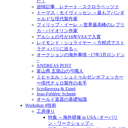
た！
追悼記事 レナート・スクロラベッツァ
トーマス・モイヴィッセン ～最もアバンギ
ャルドな現代製作家
フィリップ・イーレ ～世界最高峰のレプリ
カ・バイオリン作家
アルシェの弓が16年VSAで入賞
レイモンド・シュライヤー ～方程式でスト
ラディバリに迫る～
オークションの海外事情 ~17年3月ロンドン
~
ANDREAS POST
富山県 五箇山の弓職人
ミヒャエル・シュトゥルゼンホフェッカー
〜現代チェロ製作の名手
Scrollavezza & Zanrè
Jean-Frédéric Schmitt
オールド楽器の基礎知識
Workshop #技術
工房便り
特集 ～海外研修 in USA / オーバリ
ン・ワークショップ～