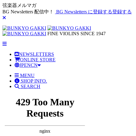
弦楽器メルマガ
BG Newsletters 配信中！
BG Newsletters に登録する
登録する
FINE VIOLINS SINCE 1947
NEWSLETTERS
ONLINE STORE
JP
EN
CN
MENU
SHOP INFO.
SEARCH