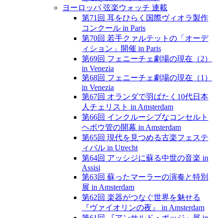
ヨーロッパ 弦楽ウォッチ 連載
第71回 耳をひらく国際ヴィオラ製作
コンクール in Paris
第70回 若手クァルテットの「オーデ
ィション」開催 in Paris
第69回 フェニーチェ劇場の現在（2）
in Venezia
第68回 フェニーチェ劇場の現在（1）
in Venezia
第67回 オランダで羽ばたく10代日本
人チェリスト in Amsterdam
第66回 インクルーシブなコンセルト
ヘボウ管の開幕 in Amsterdam
第65回 現代を見つめる古楽フェステ
ィバル in Utrecht
第64回 アッシジに蘇る中世の音楽 in
Assisi
第63回 蘇ったマーラーの演奏と特別
展 in Amsterdam
第62回 楽器がつなぐ世界を魅せる
『ヴァイオリンの夜』 in Amsterdam
第61回 『アンサルド・ポッジ』展 in