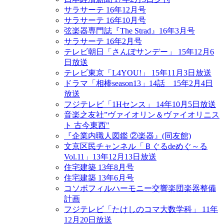
サラサーテ 16年12月号
サラサーテ 16年10月号
弦楽器専門誌『The Strad』16年3月号
サラサーテ 16年2月号
テレビ朝日「さんぽサンデー」 15年12月6
日放送
テレビ東京「L4YOU!」 15年11月3日放送
ドラマ「相棒season13」14話 15年2月4日
放送
フジテレビ「1Hセンス」 14年10月5日放送
音楽之友社”ヴァイオリン＆ヴァイオリニス
ト 古今東西"
『企業内職人図鑑 ②楽器』(同友館)
文京区民チャンネル「Ｂぐるdeめぐ～る
Vol.11」13年12月13日放送
住宅建築 13年8月号
住宅建築 13年6月号
コソボフィルハーモニー交響楽団楽器整備
計画
フジテレビ「たけしのコマ大数学科」 11年
12月20日放送