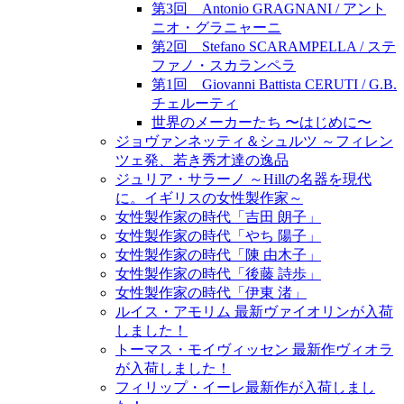
第3回 Antonio GRAGNANI / アント
ニオ・グラニャーニ
第2回 Stefano SCARAMPELLA / ステ
ファノ・スカランペラ
第1回 Giovanni Battista CERUTI / G.B.
チェルーティ
世界のメーカーたち 〜はじめに〜
ジョヴァンネッティ＆シュルツ ～フィレン
ツェ発、若き秀才達の逸品
ジュリア・サラーノ ～Hillの名器を現代
に。イギリスの女性製作家～
女性製作家の時代「吉田 朗子」
女性製作家の時代「やち 陽子」
女性製作家の時代「陳 由木子」
女性製作家の時代「後藤 詩歩」
女性製作家の時代「伊東 渚」
ルイス・アモリム 最新ヴァイオリンが入荷
しました！
トーマス・モイヴィッセン 最新作ヴィオラ
が入荷しました！
フィリップ・イーレ最新作が入荷しまし