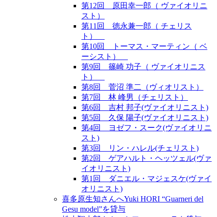
第12回 原田幸一郎（ ヴァイオリニ
スト）
第11回 徳永兼一郎（ チェリス
ト）
第10回 トーマス・マーティン（ ベ
ーシスト）
第9回 篠崎 功子（ ヴァイオリニス
ト）
第8回 菅沼 準二（ヴィオリスト）
第7回 林 峰男（チェリスト）
第6回 吉村 邦子(ヴァイオリニスト)
第5回 久保 陽子(ヴァイオリニスト)
第4回 ヨゼフ・スーク(ヴァイオリニ
スト)
第3回 リン・ハレル(チェリスト)
第2回 ゲアハルト・ヘッツェル(ヴァ
イオリニスト)
第1回 ダニエル・マジェスケ(ヴァイ
オリニスト)
喜多原生知さんへYuki HORI “Guarneri del
Gesu model”を貸与