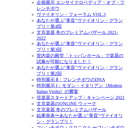
企画展示 エンサイクロペディア・オブ・フ
レンチボウ
ヴァイオリン・フォーラム VOL.3
あなたが選ぶ"美音"ヴァイオリン・グラン
プリ！第4回
文京楽器 冬のプレミアムバザール 2021-
2022
あなたが選ぶ"美音"ヴァイオリン・グラン
プリ！第3回
室内楽の殿堂「トッパンホール」で楽器の
試奏が可能になりました！
あなたが選ぶ"美音"ヴァイオリン・グラン
プリ！第2回
特別展示 Ⅱ：フレンチボウのDNA
特別展示 I：モダン・イタリアン《Modern
Italian Violin》の響宴
弦楽器スタートアップ・キャンペーン 2021
文京楽器のONLINE ウィーク
文京楽器 冬のプレミアムバザール
結果発表〜あなたが選ぶ"美音"ヴァイオリ
ン・グランプリ！
フレンチボウ・クロニクル 〜フレンチボウ