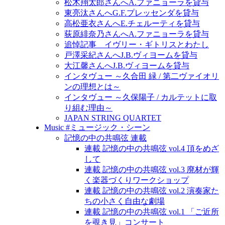
松木翔太郎さんへA.ファニョーラを貸与
東亮汰さんへG.F.プレッセンダを貸与
高松亜衣さんへE.チェルーティを貸与
荻原緋奈乃さんへA.ファニョーラを貸与
追悼記事 イヴリー・ギトリスとわたし
戸澤采紀さんへJ.B.ヴィヨームを貸与
大江馨さんへJ.B.ヴィヨームを貸与
インタヴュー ～久合田 緑 / 第二ヴァイオリ
ンの理想とは～
インタヴュー ～久保陽子 / カルテットに取
り組む理由～
JAPAN STRING QUARTET
Music #ミュージック・シーン
記憶の中の共鳴弦 連載
連載 記憶の中の共鳴弦 vol.4 頂をめざ
して
連載 記憶の中の共鳴弦 vol.3 廃材が輝
く楽器づくりワークショップ
連載 記憶の中の共鳴弦 vol.2 演奏家た
ちの小さく自由な劇場
連載 記憶の中の共鳴弦 vol.1 「ご近所
を覗き見」コンサート