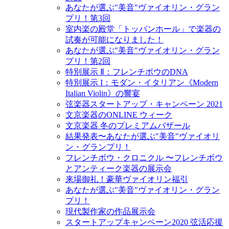
あなたが選ぶ"美音"ヴァイオリン・グラン
プリ！第3回
室内楽の殿堂「トッパンホール」で楽器の
試奏が可能になりました！
あなたが選ぶ"美音"ヴァイオリン・グラン
プリ！第2回
特別展示 Ⅱ：フレンチボウのDNA
特別展示 I：モダン・イタリアン《Modern
Italian Violin》の響宴
弦楽器スタートアップ・キャンペーン 2021
文京楽器のONLINE ウィーク
文京楽器 冬のプレミアムバザール
結果発表〜あなたが選ぶ"美音"ヴァイオリ
ン・グランプリ！
フレンチボウ・クロニクル 〜フレンチボウ
とアンティーク楽器の展示会
来場御礼！豪華ヴァイオリン福引
あなたが選ぶ"美音"ヴァイオリン・グラン
プリ！
現代製作家の作品展示会
スタートアップキャンペーン2020 弦活応援