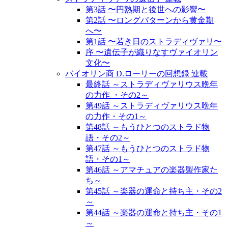
第3話 〜円熟期と後世への影響〜
第2話 〜ロングパターンから黄金期
へ〜
第1話 〜若き日のストラディヴァリ〜
序 〜遺伝子が織りなすヴァイオリン
文化〜
バイオリン商 D.ローリーの回想録 連載
最終話 ～ストラディヴァリウス晩年
の力作 ・その2～
第49話 ～ストラディヴァリウス晩年
の力作・その1～
第48話 ～もうひとつのストラド物
語・その2～
第47話 ～もうひとつのストラド物
語・その1～
第46話 ～アマチュアの楽器製作家た
ち～
第45話 ～楽器の運命と持ち主・その2
～
第44話 ～楽器の運命と持ち主・その1
～