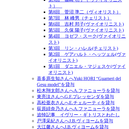
ト）
第8回 菅沼 準二（ヴィオリスト）
第7回 林 峰男（チェリスト）
第6回 吉村 邦子(ヴァイオリニスト)
第5回 久保 陽子(ヴァイオリニスト)
第4回 ヨゼフ・スーク(ヴァイオリニ
スト)
第3回 リン・ハレル(チェリスト)
第2回 ゲアハルト・ヘッツェル(ヴァ
イオリニスト)
第1回 ダニエル・マジェスケ(ヴァイ
オリニスト)
喜多原生知さんへYuki HORI “Guarneri del
Gesu model”を貸与
松木翔太郎さんへA.ファニョーラを貸与
東亮汰さんへG.F.プレッセンダを貸与
高松亜衣さんへE.チェルーティを貸与
荻原緋奈乃さんへA.ファニョーラを貸与
追悼記事 イヴリー・ギトリスとわたし
戸澤采紀さんへJ.B.ヴィヨームを貸与
大江馨さんへJ.B.ヴィヨームを貸与