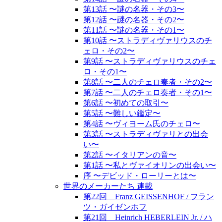
第13話 〜謎の名器・その3〜
第12話 〜謎の名器・その2〜
第11話 〜謎の名器・その1〜
第10話 〜ストラディヴァリウスのチ
ェロ・その2〜
第9話 〜ストラディヴァリウスのチェ
ロ・その1〜
第8話 〜二人のチェロ奏者・その2〜
第7話 〜二人のチェロ奏者・その1〜
第6話 〜初めての取引〜
第5話 〜難しい鑑定〜
第4話 〜ヴィヨーム氏のチェロ〜
第3話 〜ストラディヴァリとの出会
い〜
第2話 〜イタリアンの音〜
第1話 〜私とヴァイオリンの出会い〜
序 〜デビッド・ローリーとは〜
世界のメーカーたち 連載
第22回 Franz GEISSENHOF / フラン
ツ・ガイゼンホフ
第21回 Heinrich HEBERLEIN Jr. / ハ