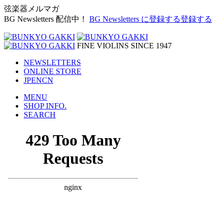
弦楽器メルマガ
BG Newsletters 配信中！
BG Newsletters に登録する
登録する
FINE VIOLINS SINCE 1947
NEWSLETTERS
ONLINE STORE
JP
EN
CN
MENU
SHOP INFO.
SEARCH