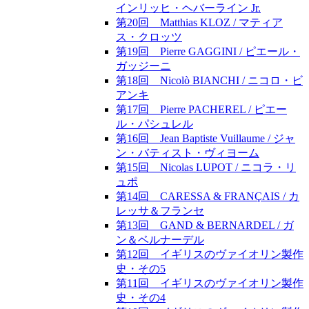
インリッヒ・ヘバーライン Jr.
第20回 Matthias KLOZ / マティア
ス・クロッツ
第19回 Pierre GAGGINI / ピエール・
ガッジーニ
第18回 Nicolò BIANCHI / ニコロ・ビ
アンキ
第17回 Pierre PACHEREL / ピエー
ル・パシュレル
第16回 Jean Baptiste Vuillaume / ジャ
ン・バティスト・ヴィヨーム
第15回 Nicolas LUPOT / ニコラ・リ
ュポ
第14回 CARESSA & FRANÇAIS / カ
レッサ＆フランセ
第13回 GAND & BERNARDEL / ガ
ン＆ベルナーデル
第12回 イギリスのヴァイオリン製作
史・その5
第11回 イギリスのヴァイオリン製作
史・その4