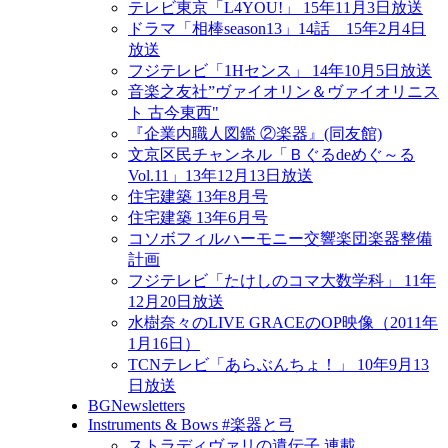
テレビ東京「L4YOU!」 15年11月3日放送
ドラマ「相棒season13」14話 15年2月4日
放送
フジテレビ「1Hセンス」 14年10月5日放送
音楽之友社”ヴァイオリン＆ヴァイオリニス
ト 古今東西"
『企業内職人図鑑 ②楽器』(同友館)
文京区民チャンネル「Ｂぐるdeめぐ～る
Vol.11」13年12月13日放送
住宅建築 13年8月号
住宅建築 13年6月号
コソボフィルハーモニー交響楽団楽器整備
計画
フジテレビ「たけしのコマ大数学科」 11年
12月20日放送
水樹奈々のLIVE GRACEのOP映像（2011年
1月16日）
TCNテレビ「あらぶんちょ！」 10年9月13
日放送
BGNewsletters
Instruments & Bows #楽器と弓
ストラディヴァリの遺伝子 連載