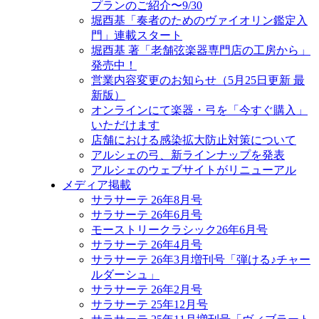
プランのご紹介〜9/30
堀酉基「奏者のためのヴァイオリン鑑定入
門」連載スタート
堀酉基 著「老舗弦楽器専門店の工房から」
発売中！
営業内容変更のお知らせ（5月25日更新 最
新版）
オンラインにて楽器・弓を「今すぐ購入」
いただけます
店舗における感染拡大防止対策について
アルシェの弓、新ラインナップを発表
アルシェのウェブサイトがリニューアル
メディア掲載
サラサーテ 26年8月号
サラサーテ 26年6月号
モーストリークラシック26年6月号
サラサーテ 26年4月号
サラサーテ 26年3月増刊号「弾ける♪チャー
ルダーシュ」
サラサーテ 26年2月号
サラサーテ 25年12月号