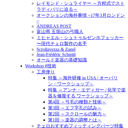
レイモンド・シュライヤー ～方程式でスト
ラディバリに迫る～
オークションの海外事情 ~17年3月ロンドン
~
ANDREAS POST
富山県 五箇山の弓職人
ミヒャエル・シュトゥルゼンホフェッカー
〜現代チェロ製作の名手
Scrollavezza & Zanrè
Jean-Frédéric Schmitt
オールド楽器の基礎知識
Workshop #技術
工房便り
特集 ～海外研修 in USA / オーバリ
ン・ワークショップ～
特集 ～アンナ・エディガー / 化学で楽
器を修復する ワークショップ～
第4回 ～弓毛の種類と技術～
第3回 ～エフ字孔の試み～
第2回 ～スクロールの魅力～
第1回 ～楽器の調整とは～
チェロおすすめフィッティングパーツ特集