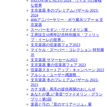
SALON de L'ALTO 2024 ヴィオラの多様
な世界
文京楽器 冬のプレミアムバザール 2023-
2024
40thアニバーサリー・ボウ展示ツアー in 文
京楽器
スーパーモダン・ヴァイオリン展
工房設立10周年記念特別展示「フィリッ
プ・イーレの世界」
文京楽器の弦楽器フェア2023
マイケル・ズーバー・コレクション 特別展
示
文京楽器 サマーセール2023
文京楽器 夏の弦楽器フェア 2023
弦楽器スタートアップ・キャンペーン 2023
アルシェ・ユーザー感謝祭
文京楽器 冬のプレミアムバザール 2022-
2023
カナダ産・馬毛の提供再開のおしらせ
あなたが選ぶ"美音"ヴァイオリン・グラン
プリ！第5回
楽器と弓の『音のマリアージュ』展