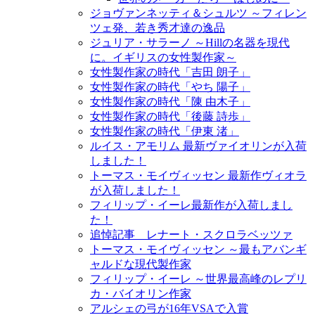
ジョヴァンネッティ＆シュルツ ～フィレン
ツェ発、若き秀才達の逸品
ジュリア・サラーノ ～Hillの名器を現代
に。イギリスの女性製作家～
女性製作家の時代「吉田 朗子」
女性製作家の時代「やち 陽子」
女性製作家の時代「陳 由木子」
女性製作家の時代「後藤 詩歩」
女性製作家の時代「伊東 渚」
ルイス・アモリム 最新ヴァイオリンが入荷
しました！
トーマス・モイヴィッセン 最新作ヴィオラ
が入荷しました！
フィリップ・イーレ最新作が入荷しまし
た！
追悼記事 レナート・スクロラベッツァ
トーマス・モイヴィッセン ～最もアバンギ
ャルドな現代製作家
フィリップ・イーレ ～世界最高峰のレプリ
カ・バイオリン作家
アルシェの弓が16年VSAで入賞