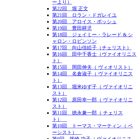
ーより）
第22回 堀 正文
第21回 ロラン・ドガレイユ
第20回 アロイス・ポッシュ
第19回 豊田耕児
第18回 ジェイミー・ラレード & シ
ャロン・ロビンソン
第17回 向山佳絵子（チェリスト）
第16回 田中千香士（ヴァイオリニス
ト）
第15回 岡田伸夫（ ヴィオリスト）
第14回 名倉淑子（ ヴァイオリニス
ト）
第13回 堀米ゆず子（ ヴァイオリニ
スト）
第12回 原田幸一郎（ ヴァイオリニ
スト）
第11回 徳永兼一郎（ チェリス
ト）
第10回 トーマス・マーティン（ ベ
ーシスト）
第9回 篠崎 功子（ ヴァイオリニス