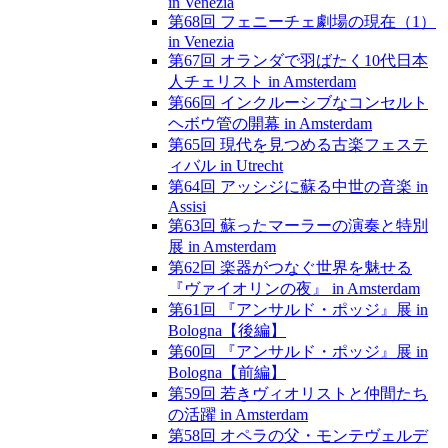
in Venezia
第68回 フェニーチェ劇場の現在（1）
in Venezia
第67回 オランダで羽ばたく10代日本
人チェリスト in Amsterdam
第66回 インクルーシブなコンセルト
ヘボウ管の開幕 in Amsterdam
第65回 現代を見つめる古楽フェステ
ィバル in Utrecht
第64回 アッシジに蘇る中世の音楽 in
Assisi
第63回 蘇ったマーラーの演奏と特別
展 in Amsterdam
第62回 楽器がつなぐ世界を魅せる
『ヴァイオリンの夜』 in Amsterdam
第61回 『アンサルド・ポッジ』展 in
Bologna【後編】
第60回 『アンサルド・ポッジ』展 in
Bologna【前編】
第59回 若きヴィオリストと仲間たち
の活躍 in Amsterdam
第58回 オペラの父・モンテヴェルデ