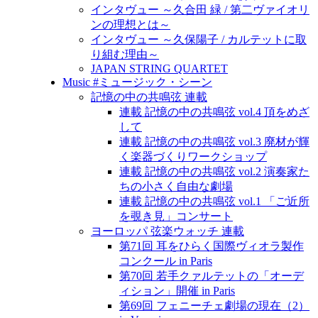
インタヴュー ～久合田 緑 / 第二ヴァイオリ
ンの理想とは～
インタヴュー ～久保陽子 / カルテットに取
り組む理由～
JAPAN STRING QUARTET
Music #ミュージック・シーン
記憶の中の共鳴弦 連載
連載 記憶の中の共鳴弦 vol.4 頂をめざ
して
連載 記憶の中の共鳴弦 vol.3 廃材が輝
く楽器づくりワークショップ
連載 記憶の中の共鳴弦 vol.2 演奏家た
ちの小さく自由な劇場
連載 記憶の中の共鳴弦 vol.1 「ご近所
を覗き見」コンサート
ヨーロッパ 弦楽ウォッチ 連載
第71回 耳をひらく国際ヴィオラ製作
コンクール in Paris
第70回 若手クァルテットの「オーデ
ィション」開催 in Paris
第69回 フェニーチェ劇場の現在（2）