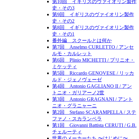
第10回 イギリスのヴァイオリン製作
史・その3
第9回 イギリスのヴァイオリン製作
史・その2
第8回 イギリスのヴァイオリン製作
史・その1
番外編 スクールとは何か
第7回 Anselmo CURLETTO / アンセ
ルモ・カルレット
第6回 Plinio MICHETTI / プリニオ・
ミケッティ
第5回 Riccardo GENOVESE / リッカ
ルド・ジェノヴェーゼ
第4回 Antonio GAGLIANO II / アン
トニオ・ガリアーノ2世
第3回 Antonio GRAGNANI / アント
ニオ・グラニャーニ
第2回 Stefano SCARAMPELLA / ステ
ファノ・スカランペラ
第1回 Giovanni Battista CERUTI / G.B.
チェルーティ
世界のメーカーたち 〜はじめに〜