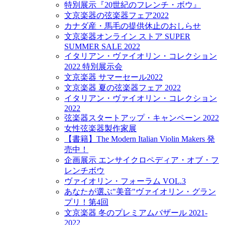
特別展示『20世紀のフレンチ・ボウ』
文京楽器の弦楽器フェア2022
カナダ産・馬毛の提供休止のおしらせ
文京楽器オンライン ストア SUPER
SUMMER SALE 2022
イタリアン・ヴァイオリン・コレクション
2022 特別展示会
文京楽器 サマーセール2022
文京楽器 夏の弦楽器フェア 2022
イタリアン・ヴァイオリン・コレクション
2022
弦楽器スタートアップ・キャンペーン 2022
女性弦楽器製作家展
【書籍】The Modern Italian Violin Makers 発
売中！
企画展示 エンサイクロペディア・オブ・フ
レンチボウ
ヴァイオリン・フォーラム VOL.3
あなたが選ぶ"美音"ヴァイオリン・グラン
プリ！第4回
文京楽器 冬のプレミアムバザール 2021-
2022