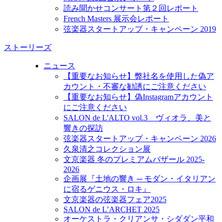
読み聞かせコンサート第２回レポート
French Masters 展示会レポート
弦楽器スタートアップ・キャンペーン 2019
ストーリーズ
ニュース
【重要なお知らせ】弊社名を使用した偽ア
カウント・不審な勧誘にご注意ください
【重要なお知らせ】偽Instagramアカウント
にご注意ください
SALON de L'ALTO vol.3 ヴィオラ、美と
響きの探訪
弦楽器スタートアップ・キャンペーン 2026
久泉清之コレクション展
文京楽器 冬のプレミアムバザール 2025-
2026
企画展『土地の響き ─ モダン・イタリアン
に宿るゲニウス・ロキ』
文京楽器の弦楽器フェア2025
SALON de L’ARCHET 2025
オーケストラ・クリアンサ・シダダン平和