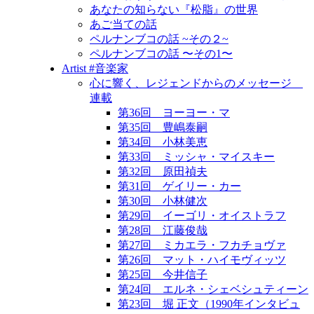
あなたの知らない『松脂』の世界
あご当ての話
ペルナンブコの話 ~その２~
ペルナンブコの話 〜その1〜
Artist #音楽家
心に響く、レジェンドからのメッセージ
連載
第36回 ヨーヨー・マ
第35回 豊嶋泰嗣
第34回 小林美恵
第33回 ミッシャ・マイスキー
第32回 原田禎夫
第31回 ゲイリー・カー
第30回 小林健次
第29回 イーゴリ・オイストラフ
第28回 江藤俊哉
第27回 ミカエラ・フカチョヴァ
第26回 マット・ハイモヴィッツ
第25回 今井信子
第24回 エルネ・シェベシュティーン
第23回 堀 正文（1990年インタビュ