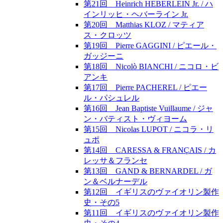
第21回 Heinrich HEBERLEIN Jr. / ハ
インリッヒ・ヘバーライン Jr.
第20回 Matthias KLOZ / マティア
ス・クロッツ
第19回 Pierre GAGGINI / ピエール・
ガッジーニ
第18回 Nicolò BIANCHI / ニコロ・ビ
アンキ
第17回 Pierre PACHEREL / ピエー
ル・パシュレル
第16回 Jean Baptiste Vuillaume / ジャ
ン・バティスト・ヴィヨーム
第15回 Nicolas LUPOT / ニコラ・リ
ュポ
第14回 CARESSA & FRANÇAIS / カ
レッサ＆フランセ
第13回 GAND & BERNARDEL / ガ
ン＆ベルナーデル
第12回 イギリスのヴァイオリン製作
史・その5
第11回 イギリスのヴァイオリン製作