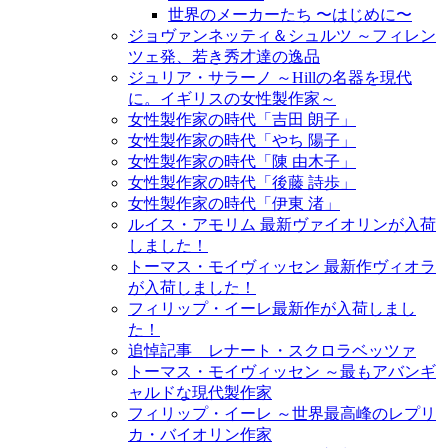
世界のメーカーたち 〜はじめに〜
ジョヴァンネッティ＆シュルツ ～フィレン
ツェ発、若き秀才達の逸品
ジュリア・サラーノ ～Hillの名器を現代
に。イギリスの女性製作家～
女性製作家の時代「吉田 朗子」
女性製作家の時代「やち 陽子」
女性製作家の時代「陳 由木子」
女性製作家の時代「後藤 詩歩」
女性製作家の時代「伊東 渚」
ルイス・アモリム 最新ヴァイオリンが入荷
しました！
トーマス・モイヴィッセン 最新作ヴィオラ
が入荷しました！
フィリップ・イーレ最新作が入荷しまし
た！
追悼記事 レナート・スクロラベッツァ
トーマス・モイヴィッセン ～最もアバンギ
ャルドな現代製作家
フィリップ・イーレ ～世界最高峰のレプリ
カ・バイオリン作家