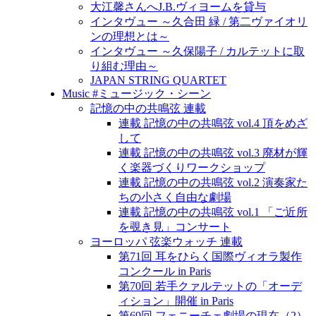
大江馨さんへJ.B.ヴィヨームを貸与
インタヴュー ～久合田 緑 / 第二ヴァイオリ
ンの理想とは～
インタヴュー ～久保陽子 / カルテットに取
り組む理由～
JAPAN STRING QUARTET
Music #ミュージック・シーン
記憶の中の共鳴弦 連載
連載 記憶の中の共鳴弦 vol.4 頂をめざ
して
連載 記憶の中の共鳴弦 vol.3 廃材が輝
く楽器づくりワークショップ
連載 記憶の中の共鳴弦 vol.2 演奏家た
ちの小さく自由な劇場
連載 記憶の中の共鳴弦 vol.1 「ご近所
を覗き見」コンサート
ヨーロッパ 弦楽ウォッチ 連載
第71回 耳をひらく国際ヴィオラ製作
コンクール in Paris
第70回 若手クァルテットの「オーデ
ィション」開催 in Paris
第69回 フェニーチェ劇場の現在（2）