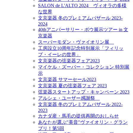
SALON de L'ALTO 2024 ヴィオラの多様
な世界
文京楽器 冬のプレミアムバザール 2023-
2024
40thアニバーサリー・ボウ展示ツアー in 文
京楽器
スーパーモダン・ヴァイオリン展
工房設立10周年記念特別展示「フィリッ
プ・イーレの世界」
文京楽器の弦楽器フェア2023
マイケル・ズーバー・コレクション 特別展
示
文京楽器 サマーセール2023
文京楽器 夏の弦楽器フェア 2023
弦楽器スタートアップ・キャンペーン 2023
アルシェ・ユーザー感謝祭
文京楽器 冬のプレミアムバザール 2022-
2023
カナダ産・馬毛の提供再開のおしらせ
あなたが選ぶ"美音"ヴァイオリン・グラン
プリ！第5回