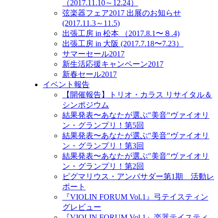
（2017.11.10～12.24）
弦楽器フェア2017 出展のお知らせ
(2017.11.3～11.5)
出張工房 in 松本 （2017.8.1〜８.4)
出張工房 in 大阪 (2017.7.18〜7.23）
サマーセール2017
新生活応援キャンペーン2017
新春セール2017
イベント報告
【開催報告】トリオ・カラス リサイタル＆
シンポジウム
結果発表〜あなたが選ぶ"美音"ヴァイオリ
ン・グランプリ！第5回
結果発表〜あなたが選ぶ"美音"ヴァイオリ
ン・グランプリ！第3回
結果発表〜あなたが選ぶ"美音"ヴァイオリ
ン・グランプリ！第2回
ピグマリウス・アンバサダー第1期 活動レ
ポート
『VIOLIN FORUM Vol.1』弓テイスティン
グレビュー
『VIOLIN FORUM Vol.1』楽器テイスティ