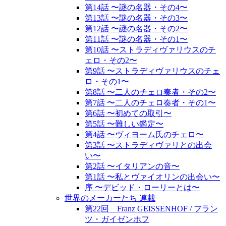
第14話 〜謎の名器・その4〜
第13話 〜謎の名器・その3〜
第12話 〜謎の名器・その2〜
第11話 〜謎の名器・その1〜
第10話 〜ストラディヴァリウスのチ
ェロ・その2〜
第9話 〜ストラディヴァリウスのチェ
ロ・その1〜
第8話 〜二人のチェロ奏者・その2〜
第7話 〜二人のチェロ奏者・その1〜
第6話 〜初めての取引〜
第5話 〜難しい鑑定〜
第4話 〜ヴィヨーム氏のチェロ〜
第3話 〜ストラディヴァリとの出会
い〜
第2話 〜イタリアンの音〜
第1話 〜私とヴァイオリンの出会い〜
序 〜デビッド・ローリーとは〜
世界のメーカーたち 連載
第22回 Franz GEISSENHOF / フラン
ツ・ガイゼンホフ