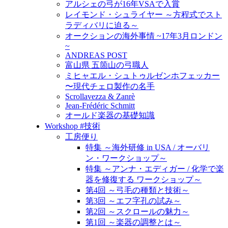
アルシェの弓が16年VSAで入賞
レイモンド・シュライヤー ～方程式でスト
ラディバリに迫る～
オークションの海外事情 ~17年3月ロンドン
~
ANDREAS POST
富山県 五箇山の弓職人
ミヒャエル・シュトゥルゼンホフェッカー
〜現代チェロ製作の名手
Scrollavezza & Zanrè
Jean-Frédéric Schmitt
オールド楽器の基礎知識
Workshop #技術
工房便り
特集 ～海外研修 in USA / オーバリ
ン・ワークショップ～
特集 ～アンナ・エディガー / 化学で楽
器を修復する ワークショップ～
第4回 ～弓毛の種類と技術～
第3回 ～エフ字孔の試み～
第2回 ～スクロールの魅力～
第1回 ～楽器の調整とは～