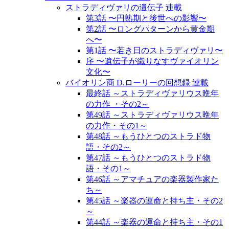
ストラディヴァリの遺伝子 連載
第3話 〜円熟期と後世への影響〜
第2話 〜ロングパターンから黄金期
へ〜
第1話 〜若き日のストラディヴァリ〜
序 〜遺伝子が織りなすヴァイオリン
文化〜
バイオリン商 D.ローリーの回想録 連載
最終話 ～ストラディヴァリウス晩年
の力作 ・その2～
第49話 ～ストラディヴァリウス晩年
の力作・その1～
第48話 ～もうひとつのストラド物
語・その2～
第47話 ～もうひとつのストラド物
語・その1～
第46話 ～アマチュアの楽器製作家た
ち～
第45話 ～楽器の運命と持ち主・その2
～
第44話 ～楽器の運命と持ち主・その1