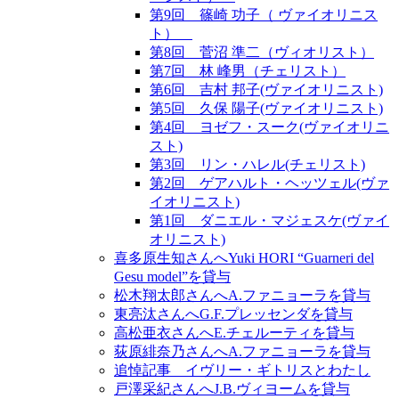
第9回 篠崎 功子（ ヴァイオリニス
ト）
第8回 菅沼 準二（ヴィオリスト）
第7回 林 峰男（チェリスト）
第6回 吉村 邦子(ヴァイオリニスト)
第5回 久保 陽子(ヴァイオリニスト)
第4回 ヨゼフ・スーク(ヴァイオリニ
スト)
第3回 リン・ハレル(チェリスト)
第2回 ゲアハルト・ヘッツェル(ヴァ
イオリニスト)
第1回 ダニエル・マジェスケ(ヴァイ
オリニスト)
喜多原生知さんへYuki HORI “Guarneri del
Gesu model”を貸与
松木翔太郎さんへA.ファニョーラを貸与
東亮汰さんへG.F.プレッセンダを貸与
高松亜衣さんへE.チェルーティを貸与
荻原緋奈乃さんへA.ファニョーラを貸与
追悼記事 イヴリー・ギトリスとわたし
戸澤采紀さんへJ.B.ヴィヨームを貸与