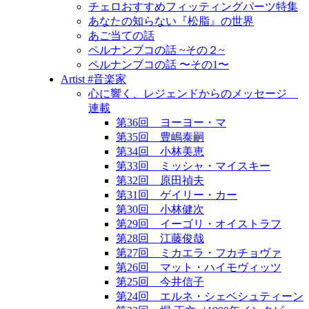
チェロおすすめフィッティングパーツ特集
あなたの知らない『松脂』の世界
あご当ての話
ペルナンブコの話 ~その２~
ペルナンブコの話 〜その1〜
Artist #音楽家
心に響く、レジェンドからのメッセージ
連載
第36回 ヨーヨー・マ
第35回 豊嶋泰嗣
第34回 小林美恵
第33回 ミッシャ・マイスキー
第32回 原田禎夫
第31回 ゲイリー・カー
第30回 小林健次
第29回 イーゴリ・オイストラフ
第28回 江藤俊哉
第27回 ミカエラ・フカチョヴァ
第26回 マット・ハイモヴィッツ
第25回 今井信子
第24回 エルネ・シェベシュティーン