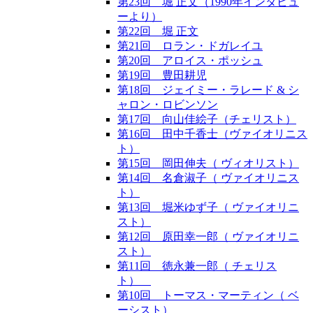
第23回 堀 正文（1990年インタビュ
ーより）
第22回 堀 正文
第21回 ロラン・ドガレイユ
第20回 アロイス・ポッシュ
第19回 豊田耕児
第18回 ジェイミー・ラレード & シ
ャロン・ロビンソン
第17回 向山佳絵子（チェリスト）
第16回 田中千香士（ヴァイオリニス
ト）
第15回 岡田伸夫（ ヴィオリスト）
第14回 名倉淑子（ ヴァイオリニス
ト）
第13回 堀米ゆず子（ ヴァイオリニ
スト）
第12回 原田幸一郎（ ヴァイオリニ
スト）
第11回 徳永兼一郎（ チェリス
ト）
第10回 トーマス・マーティン（ ベ
ーシスト）