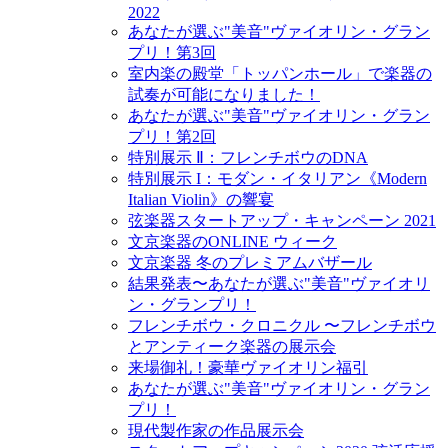
2022
あなたが選ぶ"美音"ヴァイオリン・グラン
プリ！第3回
室内楽の殿堂「トッパンホール」で楽器の
試奏が可能になりました！
あなたが選ぶ"美音"ヴァイオリン・グラン
プリ！第2回
特別展示 Ⅱ：フレンチボウのDNA
特別展示 I：モダン・イタリアン《Modern
Italian Violin》の響宴
弦楽器スタートアップ・キャンペーン 2021
文京楽器のONLINE ウィーク
文京楽器 冬のプレミアムバザール
結果発表〜あなたが選ぶ"美音"ヴァイオリ
ン・グランプリ！
フレンチボウ・クロニクル 〜フレンチボウ
とアンティーク楽器の展示会
来場御礼！豪華ヴァイオリン福引
あなたが選ぶ"美音"ヴァイオリン・グラン
プリ！
現代製作家の作品展示会