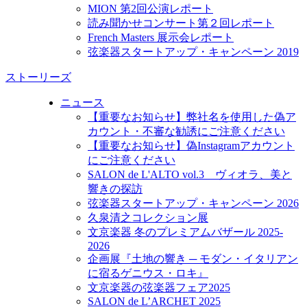
MION 第2回公演レポート
読み聞かせコンサート第２回レポート
French Masters 展示会レポート
弦楽器スタートアップ・キャンペーン 2019
ストーリーズ
ニュース
【重要なお知らせ】弊社名を使用した偽ア
カウント・不審な勧誘にご注意ください
【重要なお知らせ】偽Instagramアカウント
にご注意ください
SALON de L'ALTO vol.3 ヴィオラ、美と
響きの探訪
弦楽器スタートアップ・キャンペーン 2026
久泉清之コレクション展
文京楽器 冬のプレミアムバザール 2025-
2026
企画展『土地の響き ─ モダン・イタリアン
に宿るゲニウス・ロキ』
文京楽器の弦楽器フェア2025
SALON de L’ARCHET 2025