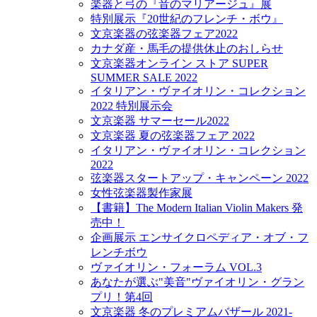
楽器と弓の『音のマリアージュ』展
特別展示『20世紀のフレンチ・ボウ』
文京楽器の弦楽器フェア2022
カナダ産・馬毛の提供休止のおしらせ
文京楽器オンライン ストア SUPER
SUMMER SALE 2022
イタリアン・ヴァイオリン・コレクション
2022 特別展示会
文京楽器 サマーセール2022
文京楽器 夏の弦楽器フェア 2022
イタリアン・ヴァイオリン・コレクション
2022
弦楽器スタートアップ・キャンペーン 2022
女性弦楽器製作家展
【書籍】The Modern Italian Violin Makers 発
売中！
企画展示 エンサイクロペディア・オブ・フ
レンチボウ
ヴァイオリン・フォーラム VOL.3
あなたが選ぶ"美音"ヴァイオリン・グラン
プリ！第4回
文京楽器 冬のプレミアムバザール 2021-