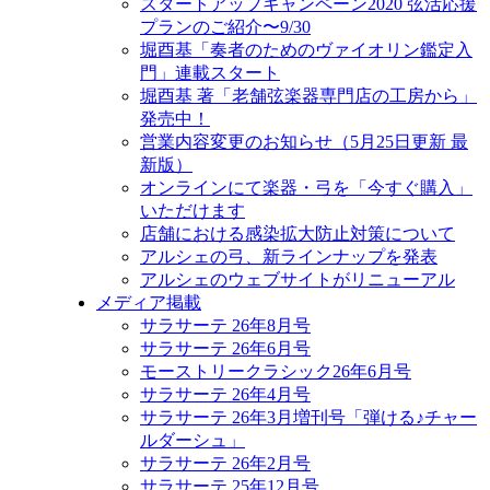
スタートアップキャンペーン2020 弦活応援
プランのご紹介〜9/30
堀酉基「奏者のためのヴァイオリン鑑定入
門」連載スタート
堀酉基 著「老舗弦楽器専門店の工房から」
発売中！
営業内容変更のお知らせ（5月25日更新 最
新版）
オンラインにて楽器・弓を「今すぐ購入」
いただけます
店舗における感染拡大防止対策について
アルシェの弓、新ラインナップを発表
アルシェのウェブサイトがリニューアル
メディア掲載
サラサーテ 26年8月号
サラサーテ 26年6月号
モーストリークラシック26年6月号
サラサーテ 26年4月号
サラサーテ 26年3月増刊号「弾ける♪チャー
ルダーシュ」
サラサーテ 26年2月号
サラサーテ 25年12月号