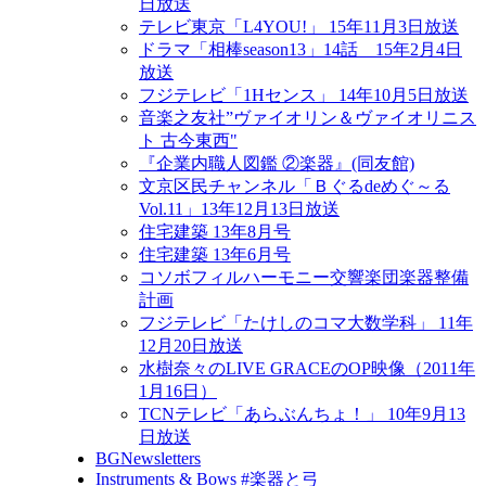
日放送
テレビ東京「L4YOU!」 15年11月3日放送
ドラマ「相棒season13」14話 15年2月4日
放送
フジテレビ「1Hセンス」 14年10月5日放送
音楽之友社”ヴァイオリン＆ヴァイオリニス
ト 古今東西"
『企業内職人図鑑 ②楽器』(同友館)
文京区民チャンネル「Ｂぐるdeめぐ～る
Vol.11」13年12月13日放送
住宅建築 13年8月号
住宅建築 13年6月号
コソボフィルハーモニー交響楽団楽器整備
計画
フジテレビ「たけしのコマ大数学科」 11年
12月20日放送
水樹奈々のLIVE GRACEのOP映像（2011年
1月16日）
TCNテレビ「あらぶんちょ！」 10年9月13
日放送
BGNewsletters
Instruments & Bows #楽器と弓