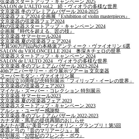
弦楽器スタートアップ・キャンペーン 2025
SALON de L'ALTO vol.2 続・ヴィオラの多様な世界
文京楽器 冬のプレミアムバザール 2024-2025
弦楽器フェア2024 企画展『Exhibition of violin masterpieces』
文京楽器の弦楽器フェア2024
秋の弦楽器スタートアップ・キャンペーン 2024
企画展『時代を超える、匠の技』
文京楽器 サマーセール2024
文京楽器 夏の弦楽器フェア2024
予算500万円以内の本格派アンティーク・ヴァイオリン 6選
SALON du VIOLONCELLE 2024 奥深きチェロの世界
弦楽器スタートアップ・キャンペーン 2024
SALON de L'ALTO 2024 ヴィオラの多様な世界
文京楽器 冬のプレミアムバザール 2023-2024
40thアニバーサリー・ボウ展示ツアー in 文京楽器
スーパーモダン・ヴァイオリン展
工房設立10周年記念特別展示「フィリップ・イーレの世界」
文京楽器の弦楽器フェア2023
マイケル・ズーバー・コレクション 特別展示
文京楽器 サマーセール2023
文京楽器 夏の弦楽器フェア 2023
弦楽器スタートアップ・キャンペーン 2023
アルシェ・ユーザー感謝祭
文京楽器 冬のプレミアムバザール 2022-2023
カナダ産・馬毛の提供再開のおしらせ
あなたが選ぶ"美音"ヴァイオリン・グランプリ！第5回
楽器と弓の『音のマリアージュ』展
特別展示『20世紀のフレンチ・ボウ』