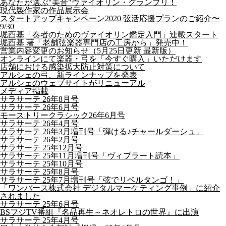
あなたが選ぶ"美音"ヴァイオリン・グランプリ！
現代製作家の作品展示会
スタートアップキャンペーン2020 弦活応援プランのご紹介〜
9/30
堀酉基「奏者のためのヴァイオリン鑑定入門」連載スタート
堀酉基 著「老舗弦楽器専門店の工房から」発売中！
営業内容変更のお知らせ（5月25日更新 最新版）
オンラインにて楽器・弓を「今すぐ購入」いただけます
店舗における感染拡大防止対策について
アルシェの弓、新ラインナップを発表
アルシェのウェブサイトがリニューアル
メディア掲載
サラサーテ 26年8月号
サラサーテ 26年6月号
モーストリークラシック26年6月号
サラサーテ 26年4月号
サラサーテ 26年3月増刊号「弾ける♪チャールダーシュ」
サラサーテ 26年2月号
サラサーテ 25年12月号
サラサーテ 25年11月増刊号「ヴィブラート読本」
サラサーテ 25年10月号
サラサーテ 25年8月号
サラサーテ 25年7月増刊号「弦でリベルタンゴ！」
「ワンバース株式会社 デジタルマーケティング事例」に紹介
されました
サラサーテ 25年6月号
BSフジTV番組『名品再生～ネオレトロの世界』に出演
サラサーテ 25年4月号