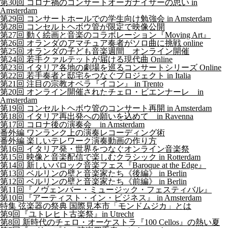
第30回 コロナ禍のコンサートオーガナイザーの思い in
Amsterdam
第29回 コンサートホールでの学生向け勉強会 in Amsterdam
第28回 コンセルトヘボウ管が限定で映像公開
第27回 動く絵画と音楽のコラボレーション『Moving Art』
第26回 オランダのアマチュア奏者がソロ曲に挑戦 online
第25回 オランダの子ども音楽週間 オンライン開催
第24回 若手クァルテットが届ける現代曲 Online
第23回 イタリア各地の劇場を巡るコンサートシリーズ Online
第22回 若手奏者と邸宅をつなぐプロジェクト in Italia
第21回 注目の宗教オペラ『イコン』 in Trento
第20回 オンライン開催されたチェロ・ビエンナーレ in
Amsterdam
第19回 コンセルトヘボウ管のコンサート再開 in Amsterdam
第18回 イタリア再出発への願いを込めて in Ravenna
第17回 コロナ後の演奏会 in Amsterdam
番外編 ワンランク上の演奏レコーディング術
番外編 楽しいテレワーク演奏動画の作り方
第16回 イタリア発・世界をつなぐオンライン音楽祭
第15回 映像と音楽配信で楽しむクラシック in Rotterdam
第14回 新しいバロック音楽フェス『Baroque at the Edge』
第13回 ベルリンの壁と音楽家たち《後編》 in Berlin
第12回 ベルリンの壁と音楽家たち《前編》 in Berlin
第11回『ノヴェンバー・ミュージック・フェスティバル』
第10回『アーティスト・イン・ビジネス』 in Amsterdam
特集 弦楽器の祭典 国際見本市「モンドムジカ」とは
第9回『ユトレヒト古楽祭』in Utrecht
第8回 新時代のチェロ・オーケストラ『100 Cellos』の熱い夏