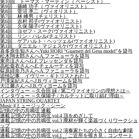
第10回 トーマス・マーティン（ ベーシスト）
第9回 篠崎 功子（ ヴァイオリニスト）
第8回 菅沼 準二（ヴィオリスト）
第7回 林 峰男（チェリスト）
第6回 吉村 邦子(ヴァイオリニスト)
第5回 久保 陽子(ヴァイオリニスト)
第4回 ヨゼフ・スーク(ヴァイオリニスト)
第3回 リン・ハレル(チェリスト)
第2回 ゲアハルト・ヘッツェル(ヴァイオリニスト)
第1回 ダニエル・マジェスケ(ヴァイオリニスト)
喜多原生知さんへYuki HORI “Guarneri del Gesu model”を貸与
松木翔太郎さんへA.ファニョーラを貸与
東亮汰さんへG.F.プレッセンダを貸与
高松亜衣さんへE.チェルーティを貸与
荻原緋奈乃さんへA.ファニョーラを貸与
追悼記事 イヴリー・ギトリスとわたし
戸澤采紀さんへJ.B.ヴィヨームを貸与
大江馨さんへJ.B.ヴィヨームを貸与
インタヴュー ～久合田 緑 / 第二ヴァイオリンの理想とは～
インタヴュー ～久保陽子 / カルテットに取り組む理由～
JAPAN STRING QUARTET
Music #ミュージック・シーン
記憶の中の共鳴弦 連載
連載 記憶の中の共鳴弦 vol.4 頂をめざして
連載 記憶の中の共鳴弦 vol.3 廃材が輝く楽器づくりワークショ
ップ
連載 記憶の中の共鳴弦 vol.2 演奏家たちの小さく自由な劇場
連載 記憶の中の共鳴弦 vol.1 「ご近所を覗き見」コンサート