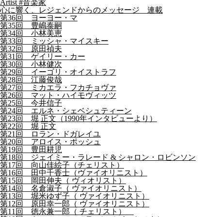
Artist #音楽家
心に響く、レジェンドからのメッセージ 連載
第36回 ヨーヨー・マ
第35回 豊嶋泰嗣
第34回 小林美恵
第33回 ミッシャ・マイスキー
第32回 原田禎夫
第31回 ゲイリー・カー
第30回 小林健次
第29回 イーゴリ・オイストラフ
第28回 江藤俊哉
第27回 ミカエラ・フカチョヴァ
第26回 マット・ハイモヴィッツ
第25回 今井信子
第24回 エルネ・シェベシュティーン
第23回 堀 正文（1990年インタビューより）
第22回 堀 正文
第21回 ロラン・ドガレイユ
第20回 アロイス・ポッシュ
第19回 豊田耕児
第18回 ジェイミー・ラレード & シャロン・ロビンソン
第17回 向山佳絵子（チェリスト）
第16回 田中千香士（ヴァイオリニスト）
第15回 岡田伸夫（ ヴィオリスト）
第14回 名倉淑子（ ヴァイオリニスト）
第13回 堀米ゆず子（ ヴァイオリニスト）
第12回 原田幸一郎（ ヴァイオリニスト）
第11回 徳永兼一郎（ チェリスト）