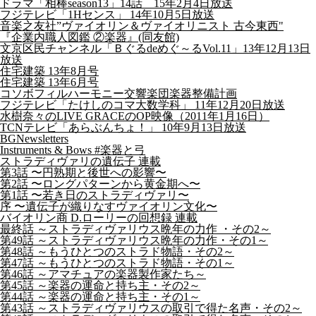
ドラマ「相棒season13」14話 15年2月4日放送
フジテレビ「1Hセンス」 14年10月5日放送
音楽之友社”ヴァイオリン＆ヴァイオリニスト 古今東西"
『企業内職人図鑑 ②楽器』(同友館)
文京区民チャンネル「Ｂぐるdeめぐ～るVol.11」13年12月13日
放送
住宅建築 13年8月号
住宅建築 13年6月号
コソボフィルハーモニー交響楽団楽器整備計画
フジテレビ「たけしのコマ大数学科」 11年12月20日放送
水樹奈々のLIVE GRACEのOP映像（2011年1月16日）
TCNテレビ「あらぶんちょ！」 10年9月13日放送
BGNewsletters
Instruments & Bows #楽器と弓
ストラディヴァリの遺伝子 連載
第3話 〜円熟期と後世への影響〜
第2話 〜ロングパターンから黄金期へ〜
第1話 〜若き日のストラディヴァリ〜
序 〜遺伝子が織りなすヴァイオリン文化〜
バイオリン商 D.ローリーの回想録 連載
最終話 ～ストラディヴァリウス晩年の力作 ・その2～
第49話 ～ストラディヴァリウス晩年の力作・その1～
第48話 ～もうひとつのストラド物語・その2～
第47話 ～もうひとつのストラド物語・その1～
第46話 ～アマチュアの楽器製作家たち～
第45話 ～楽器の運命と持ち主・その2～
第44話 ～楽器の運命と持ち主・その1～
第43話 ～ストラディヴァリウスの取引で得た名声・その2～