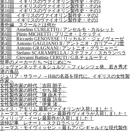
第12回 イギリスのヴァイオリン製作史・その5
第11回 イギリスのヴァイオリン製作史・その4
第10回 イギリスのヴァイオリン製作史・その3
第9回 イギリスのヴァイオリン製作史・その2
第8回 イギリスのヴァイオリン製作史・その1
番外編 スクールとは何か
第7回 Anselmo CURLETTO / アンセルモ・カルレット
第6回 Plinio MICHETTI / プリニオ・ミケッティ
第5回 Riccardo GENOVESE / リッカルド・ジェノヴェーゼ
第4回 Antonio GAGLIANO II / アントニオ・ガリアーノ2世
第3回 Antonio GRAGNANI / アントニオ・グラニャーニ
第2回 Stefano SCARAMPELLA / ステファノ・スカランペラ
第1回 Giovanni Battista CERUTI / G.B.チェルーティ
世界のメーカーたち 〜はじめに〜
ジョヴァンネッティ＆シュルツ ～フィレンツェ発、若き秀才
達の逸品
ジュリア・サラーノ ～Hillの名器を現代に。イギリスの女性製
作家～
女性製作家の時代「吉田 朗子」
女性製作家の時代「やち 陽子」
女性製作家の時代「陳 由木子」
女性製作家の時代「後藤 詩歩」
女性製作家の時代「伊東 渚」
ルイス・アモリム 最新ヴァイオリンが入荷しました！
トーマス・モイヴィッセン 最新作ヴィオラが入荷しました！
フィリップ・イーレ最新作が入荷しました！
追悼記事 レナート・スクロラベッツァ
トーマス・モイヴィッセン ～最もアバンギャルドな現代製作