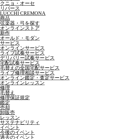
クニョ・オーセ
リバース
LUCCHI CREMONA
商品
弦楽器・弓を探す
オンラインストア
新作
オールド・モダン
サービス
オンラインサービス
ライブ試奏サービス
デリバリー試奏サービス
宅配試奏サービス
毛替えの全国宅配サービス
ライブ修理相談サービス
オンライン鑑定・査定サービス
オンラインレッスン
修理
毛替え
修理保証規定
鑑定
売却
卸販売
レッスン
サステナビリティ
イベント
今後のイベント
過去のイベント