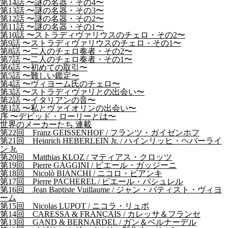
第14話 〜謎の名器・その4〜
第13話 〜謎の名器・その3〜
第12話 〜謎の名器・その2〜
第11話 〜謎の名器・その1〜
第10話 〜ストラディヴァリウスのチェロ・その2〜
第9話 〜ストラディヴァリウスのチェロ・その1〜
第8話 〜二人のチェロ奏者・その2〜
第7話 〜二人のチェロ奏者・その1〜
第6話 〜初めての取引〜
第5話 〜難しい鑑定〜
第4話 〜ヴィヨーム氏のチェロ〜
第3話 〜ストラディヴァリとの出会い〜
第2話 〜イタリアンの音〜
第1話 〜私とヴァイオリンの出会い〜
序 〜デビッド・ローリーとは〜
世界のメーカーたち 連載
第22回 Franz GEISSENHOF / フランツ・ガイゼンホフ
第21回 Heinrich HEBERLEIN Jr. / ハインリッヒ・ヘバーライ
ン Jr.
第20回 Matthias KLOZ / マティアス・クロッツ
第19回 Pierre GAGGINI / ピエール・ガッジーニ
第18回 Nicolò BIANCHI / ニコロ・ビアンキ
第17回 Pierre PACHEREL / ピエール・パシュレル
第16回 Jean Baptiste Vuillaume / ジャン・バティスト・ヴィヨ
ーム
第15回 Nicolas LUPOT / ニコラ・リュポ
第14回 CARESSA & FRANÇAIS / カレッサ＆フランセ
第13回 GAND & BERNARDEL / ガン＆ベルナーデル