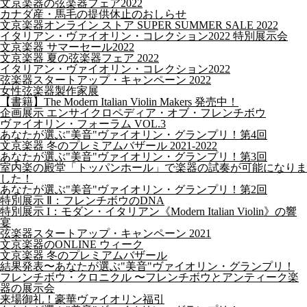
文京楽器の弦楽器フェア2022
カナダ産・馬毛の提供休止のおしらせ
文京楽器オンライン ストア SUPER SUMMER SALE 2022
イタリアン・ヴァイオリン・コレクション2022 特別展示会
文京楽器 サマーセール2022
文京楽器 夏の弦楽器フェア 2022
イタリアン・ヴァイオリン・コレクション2022
弦楽器スタートアップ・キャンペーン 2022
女性弦楽器製作家展
【書籍】The Modern Italian Violin Makers 発売中！
企画展示 エンサイクロペディア・オブ・フレンチボウ
ヴァイオリン・フォーラム VOL.3
あなたが選ぶ"美音"ヴァイオリン・グランプリ！第4回
文京楽器 冬のプレミアムバザール 2021-2022
あなたが選ぶ"美音"ヴァイオリン・グランプリ！第3回
室内楽の殿堂「トッパンホール」で楽器の試奏が可能になりま
した！
あなたが選ぶ"美音"ヴァイオリン・グランプリ！第2回
特別展示 Ⅱ：フレンチボウのDNA
特別展示 I：モダン・イタリアン《Modern Italian Violin》の響
宴
弦楽器スタートアップ・キャンペーン 2021
文京楽器のONLINE ウィーク
文京楽器 冬のプレミアムバザール
結果発表〜あなたが選ぶ"美音"ヴァイオリン・グランプリ！
フレンチボウ・クロニクル 〜フレンチボウとアンティーク楽
器の展示会
来場御礼！豪華ヴァイオリン福引