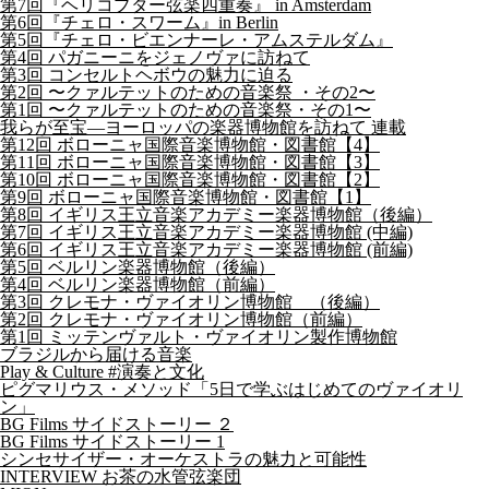
第7回『ヘリコプター弦楽四重奏』 in Amsterdam
第6回『チェロ・スワーム』in Berlin
第5回『チェロ・ビエンナーレ・アムステルダム』
第4回 パガニーニをジェノヴァに訪ねて
第3回 コンセルトヘボウの魅力に迫る
第2回 〜クァルテットのための音楽祭 ・その2〜
第1回 〜クァルテットのための音楽祭・その1〜
我らが至宝―ヨーロッパの楽器博物館を訪ねて 連載
第12回 ボローニャ国際音楽博物館・図書館【4】
第11回 ボローニャ国際音楽博物館・図書館【3】
第10回 ボローニャ国際音楽博物館・図書館【2】
第9回 ボローニャ国際音楽博物館・図書館【1】
第8回 イギリス王立音楽アカデミー楽器博物館（後編）
第7回 イギリス王立音楽アカデミー楽器博物館 (中編)
第6回 イギリス王立音楽アカデミー楽器博物館 (前編)
第5回 ベルリン楽器博物館（後編）
第4回 ベルリン楽器博物館（前編）
第3回 クレモナ・ヴァイオリン博物館 （後編）
第2回 クレモナ・ヴァイオリン博物館（前編）
第1回 ミッテンヴァルト・ヴァイオリン製作博物館
ブラジルから届ける音楽
Play & Culture #演奏と文化
ピグマリウス・メソッド「5日で学ぶはじめてのヴァイオリ
ン」
BG Films サイドストーリー ２
BG Films サイドストーリー 1
シンセサイザー・オーケストラの魅力と可能性
INTERVIEW お茶の水管弦楽団