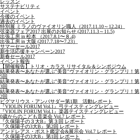
レッスン
サステナビリティ
イベント
今後のイベント
過去のイベント
特別展 ミラノのヴァイオリン職人（2017.11.10～12.24）
弦楽器フェア2017 出展のお知らせ (2017.11.3～11.5)
出張工房 in 松本 （2017.8.1〜８.4)
出張工房 in 大阪 (2017.7.18〜7.23）
サマーセール2017
新生活応援キャンペーン2017
新春セール2017
イベント報告
【開催報告】トリオ・カラス リサイタル＆シンポジウム
結果発表〜あなたが選ぶ"美音"ヴァイオリン・グランプリ！第
5回
結果発表〜あなたが選ぶ"美音"ヴァイオリン・グランプリ！第
3回
結果発表〜あなたが選ぶ"美音"ヴァイオリン・グランプリ！第
2回
ピグマリウス・アンバサダー第1期 活動レポート
『VIOLIN FORUM Vol.1』弓テイスティングレビュー
『VIOLIN FORUM Vol.1』楽器テイスティングレビュー
0歳からのこども音楽会 Vol.7 レポート
『久保陽子の３大B』第３回 レポート
『久保陽子の3大B』第2回 レポート
アンドレアス・ポスト鑑定会&展示会 Vol.7 レポート
『久保陽子の3大B』第1回 レポート