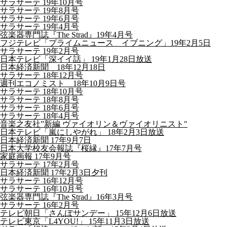
サラサーテ 19年10月号
サラサーテ 19年8月号
サラサーテ 19年6月号
サラサーテ 19年4月号
弦楽器専門誌『The Strad』19年4月号
フジテレビ「プライムニュース イブニング」19年2月5日
サラサーテ 19年2月号
日本テレビ「深イイ話」 19年1月28日放送
日本経済新聞 18年12月18日
サラサーテ 18年12月号
週刊エコノミスト 18年10月9日号
サラサーテ 18年10月号
サラサーテ 18年8月号
サラサーテ 18年6月号
サラサーテ 18年4月号
音楽之友社”新編 ヴァイオリン＆ヴァイオリニスト"
日本テレビ「嵐にしやがれ」 18年2月3日放送
日本経済新聞 17年9月7日
日本大学校友会報誌『桜縁』17年7月号
家庭画報 17年9月号
サラサーテ 17年2月号
日本経済新聞 17年2月3日夕刊
サラサーテ 16年12月号
サラサーテ 16年10月号
弦楽器専門誌『The Strad』16年3月号
サラサーテ 16年2月号
テレビ朝日「さんぽサンデー」 15年12月6日放送
テレビ東京「L4YOU!」 15年11月3日放送