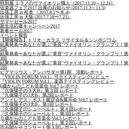
特別展 ミラノのヴァイオリン職人（2017.11.10～12.24）
弦楽器フェア2017 出展のお知らせ (2017.11.3～11.5)
出張工房 in 松本 （2017.8.1〜８.4)
出張工房 in 大阪 (2017.7.18〜7.23）
サマーセール2017
新生活応援キャンペーン2017
新春セール2017
イベント報告
【開催報告】トリオ・カラス リサイタル＆シンポジウム
結果発表〜あなたが選ぶ"美音"ヴァイオリン・グランプリ！第
5回
結果発表〜あなたが選ぶ"美音"ヴァイオリン・グランプリ！第
3回
結果発表〜あなたが選ぶ"美音"ヴァイオリン・グランプリ！第
2回
ピグマリウス・アンバサダー第1期 活動レポート
『VIOLIN FORUM Vol.1』弓テイスティングレビュー
『VIOLIN FORUM Vol.1』楽器テイスティングレビュー
0歳からのこども音楽会 Vol.7 レポート
『久保陽子の３大B』第３回 レポート
『久保陽子の3大B』第2回 レポート
アンドレアス・ポスト鑑定会&展示会 Vol.7 レポート
『久保陽子の3大B』第1回 レポート
『久保陽子のシューベルト』第４回レポート
『久保陽子のシューベルト』第3回レポート
０歳からのこども音楽会 Vol.5 レポート
『久保陽子のシューベルト』第２回レポート
読み聞かせコンサート第３回レポート