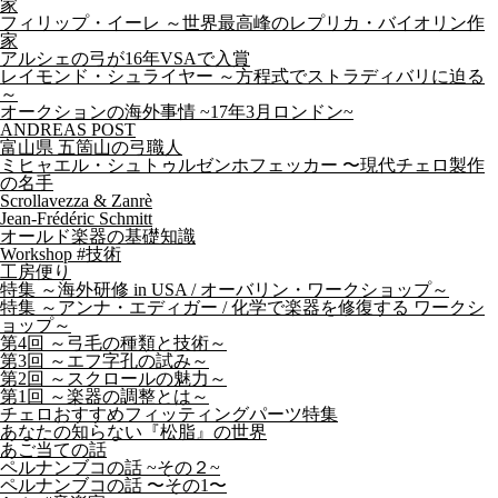
家
フィリップ・イーレ ～世界最高峰のレプリカ・バイオリン作
家
アルシェの弓が16年VSAで入賞
レイモンド・シュライヤー ～方程式でストラディバリに迫る
～
オークションの海外事情 ~17年3月ロンドン~
ANDREAS POST
富山県 五箇山の弓職人
ミヒャエル・シュトゥルゼンホフェッカー 〜現代チェロ製作
の名手
Scrollavezza & Zanrè
Jean-Frédéric Schmitt
オールド楽器の基礎知識
Workshop #技術
工房便り
特集 ～海外研修 in USA / オーバリン・ワークショップ～
特集 ～アンナ・エディガー / 化学で楽器を修復する ワークシ
ョップ～
第4回 ～弓毛の種類と技術～
第3回 ～エフ字孔の試み～
第2回 ～スクロールの魅力～
第1回 ～楽器の調整とは～
チェロおすすめフィッティングパーツ特集
あなたの知らない『松脂』の世界
あご当ての話
ペルナンブコの話 ~その２~
ペルナンブコの話 〜その1〜