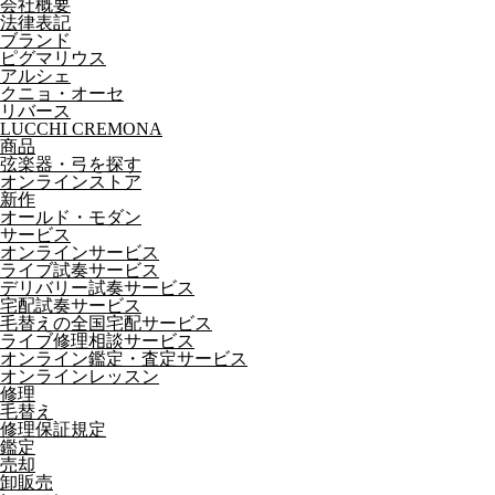
会社概要
法律表記
ブランド
ピグマリウス
アルシェ
クニョ・オーセ
リバース
LUCCHI CREMONA
商品
弦楽器・弓を探す
オンラインストア
新作
オールド・モダン
サービス
オンラインサービス
ライブ試奏サービス
デリバリー試奏サービス
宅配試奏サービス
毛替えの全国宅配サービス
ライブ修理相談サービス
オンライン鑑定・査定サービス
オンラインレッスン
修理
毛替え
修理保証規定
鑑定
売却
卸販売