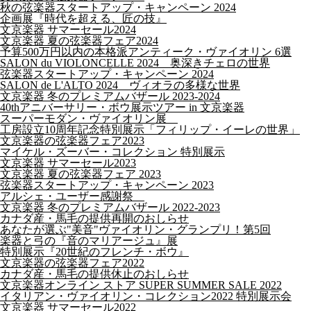
秋の弦楽器スタートアップ・キャンペーン 2024
企画展『時代を超える、匠の技』
文京楽器 サマーセール2024
文京楽器 夏の弦楽器フェア2024
予算500万円以内の本格派アンティーク・ヴァイオリン 6選
SALON du VIOLONCELLE 2024 奥深きチェロの世界
弦楽器スタートアップ・キャンペーン 2024
SALON de L'ALTO 2024 ヴィオラの多様な世界
文京楽器 冬のプレミアムバザール 2023-2024
40thアニバーサリー・ボウ展示ツアー in 文京楽器
スーパーモダン・ヴァイオリン展
工房設立10周年記念特別展示「フィリップ・イーレの世界」
文京楽器の弦楽器フェア2023
マイケル・ズーバー・コレクション 特別展示
文京楽器 サマーセール2023
文京楽器 夏の弦楽器フェア 2023
弦楽器スタートアップ・キャンペーン 2023
アルシェ・ユーザー感謝祭
文京楽器 冬のプレミアムバザール 2022-2023
カナダ産・馬毛の提供再開のおしらせ
あなたが選ぶ"美音"ヴァイオリン・グランプリ！第5回
楽器と弓の『音のマリアージュ』展
特別展示『20世紀のフレンチ・ボウ』
文京楽器の弦楽器フェア2022
カナダ産・馬毛の提供休止のおしらせ
文京楽器オンライン ストア SUPER SUMMER SALE 2022
イタリアン・ヴァイオリン・コレクション2022 特別展示会
文京楽器 サマーセール2022