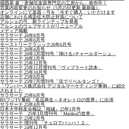
堀酉基 著「老舗弦楽器専門店の工房から」発売中！
営業内容変更のお知らせ（5月25日更新 最新版）
オンラインにて楽器・弓を「今すぐ購入」いただけます
店舗における感染拡大防止対策について
アルシェの弓、新ラインナップを発表
アルシェのウェブサイトがリニューアル
メディア掲載
サラサーテ 26年8月号
サラサーテ 26年6月号
モーストリークラシック26年6月号
サラサーテ 26年4月号
サラサーテ 26年3月増刊号「弾ける♪チャールダーシュ」
サラサーテ 26年2月号
サラサーテ 25年12月号
サラサーテ 25年11月増刊号「ヴィブラート読本」
サラサーテ 25年10月号
サラサーテ 25年8月号
サラサーテ 25年7月増刊号「弦でリベルタンゴ！」
「ワンバース株式会社 デジタルマーケティング事例」に紹介
されました
サラサーテ 25年6月号
BSフジTV番組『名品再生～ネオレトロの世界』に出演
サラサーテ 25年4月号
日本大学校友会報誌『桜縁』25年1月号
サラサーテ 25年3月増刊号 「Marikoの世界」
サラサーテ 25年2月号
サラサーテ 増刊号 「チェロでバッハ！２」
サラサーテ 24年12月号