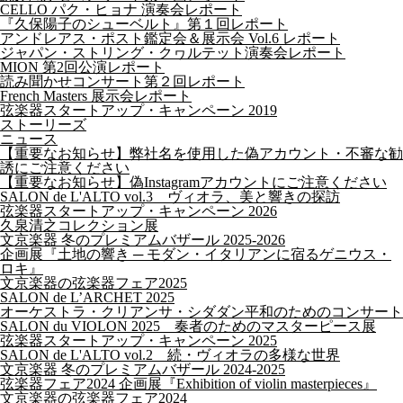
CELLO パク・ヒョナ 演奏会レポート
『久保陽子のシューベルト』第１回レポート
アンドレアス・ポスト鑑定会＆展示会 Vol.6 レポート
ジャパン・ストリング・クヮルテット演奏会レポート
MION 第2回公演レポート
読み聞かせコンサート第２回レポート
French Masters 展示会レポート
弦楽器スタートアップ・キャンペーン 2019
ストーリーズ
ニュース
【重要なお知らせ】弊社名を使用した偽アカウント・不審な勧
誘にご注意ください
【重要なお知らせ】偽Instagramアカウントにご注意ください
SALON de L'ALTO vol.3 ヴィオラ、美と響きの探訪
弦楽器スタートアップ・キャンペーン 2026
久泉清之コレクション展
文京楽器 冬のプレミアムバザール 2025-2026
企画展『土地の響き ─ モダン・イタリアンに宿るゲニウス・
ロキ』
文京楽器の弦楽器フェア2025
SALON de L’ARCHET 2025
オーケストラ・クリアンサ・シダダン平和のためのコンサート
SALON du VIOLON 2025 奏者のためのマスターピース展
弦楽器スタートアップ・キャンペーン 2025
SALON de L'ALTO vol.2 続・ヴィオラの多様な世界
文京楽器 冬のプレミアムバザール 2024-2025
弦楽器フェア2024 企画展『Exhibition of violin masterpieces』
文京楽器の弦楽器フェア2024