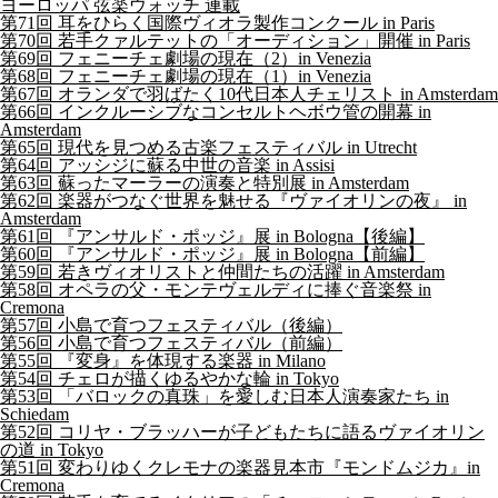
ヨーロッパ 弦楽ウォッチ 連載
第71回 耳をひらく国際ヴィオラ製作コンクール in Paris
第70回 若手クァルテットの「オーディション」開催 in Paris
第69回 フェニーチェ劇場の現在（2）in Venezia
第68回 フェニーチェ劇場の現在（1）in Venezia
第67回 オランダで羽ばたく10代日本人チェリスト in Amsterdam
第66回 インクルーシブなコンセルトヘボウ管の開幕 in
Amsterdam
第65回 現代を見つめる古楽フェスティバル in Utrecht
第64回 アッシジに蘇る中世の音楽 in Assisi
第63回 蘇ったマーラーの演奏と特別展 in Amsterdam
第62回 楽器がつなぐ世界を魅せる『ヴァイオリンの夜』 in
Amsterdam
第61回 『アンサルド・ポッジ』展 in Bologna【後編】
第60回 『アンサルド・ポッジ』展 in Bologna【前編】
第59回 若きヴィオリストと仲間たちの活躍 in Amsterdam
第58回 オペラの父・モンテヴェルディに捧ぐ音楽祭 in
Cremona
第57回 小島で育つフェスティバル（後編）
第56回 小島で育つフェスティバル（前編）
第55回 『変身』を体現する楽器 in Milano
第54回 チェロが描くゆるやかな輪 in Tokyo
第53回 「バロックの真珠」を愛しむ日本人演奏家たち in
Schiedam
第52回 コリヤ・ブラッハーが子どもたちに語るヴァイオリン
の道 in Tokyo
第51回 変わりゆくクレモナの楽器見本市『モンドムジカ』in
Cremona