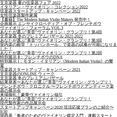
文京楽器 夏の弦楽器フェア 2022
イタリアン・ヴァイオリン・コレクション2022
弦楽器スタートアップ・キャンペーン 2022
女性弦楽器製作家展
【書籍】The Modern Italian Violin Makers 発売中！
企画展示 エンサイクロペディア・オブ・フレンチボウ
ヴァイオリン・フォーラム VOL.3
あなたが選ぶ"美音"ヴァイオリン・グランプリ！第4回
文京楽器 冬のプレミアムバザール 2021-2022
あなたが選ぶ"美音"ヴァイオリン・グランプリ！第3回
室内楽の殿堂「トッパンホール」で楽器の試奏が可能になりま
した！
あなたが選ぶ"美音"ヴァイオリン・グランプリ！第2回
特別展示 Ⅱ：フレンチボウのDNA
特別展示 I：モダン・イタリアン《Modern Italian Violin》の響
宴
弦楽器スタートアップ・キャンペーン 2021
文京楽器のONLINE ウィーク
文京楽器 冬のプレミアムバザール
結果発表〜あなたが選ぶ"美音"ヴァイオリン・グランプリ！
フレンチボウ・クロニクル 〜フレンチボウとアンティーク楽
器の展示会
来場御礼！豪華ヴァイオリン福引
あなたが選ぶ"美音"ヴァイオリン・グランプリ！
現代製作家の作品展示会
スタートアップキャンペーン2020 弦活応援プランのご紹介〜
9/30
堀酉基「奏者のためのヴァイオリン鑑定入門」連載スタート