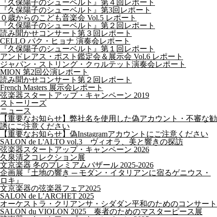
『久保陽子のシューベルト』第４回レポート
『久保陽子のシューベルト』第3回レポート
０歳からのこども音楽会 Vol.5 レポート
『久保陽子のシューベルト』第２回レポート
読み聞かせコンサート第３回レポート
CELLO パク・ヒョナ 演奏会レポート
『久保陽子のシューベルト』第１回レポート
アンドレアス・ポスト鑑定会＆展示会 Vol.6 レポート
ジャパン・ストリング・クヮルテット演奏会レポート
MION 第2回公演レポート
読み聞かせコンサート第２回レポート
French Masters 展示会レポート
弦楽器スタートアップ・キャンペーン 2019
ストーリーズ
ニュース
【重要なお知らせ】弊社名を使用した偽アカウント・不審な勧
誘にご注意ください
【重要なお知らせ】偽Instagramアカウントにご注意ください
SALON de L'ALTO vol.3 ヴィオラ、美と響きの探訪
弦楽器スタートアップ・キャンペーン 2026
久泉清之コレクション展
文京楽器 冬のプレミアムバザール 2025-2026
企画展『土地の響き ─ モダン・イタリアンに宿るゲニウス・
ロキ』
文京楽器の弦楽器フェア2025
SALON de L’ARCHET 2025
オーケストラ・クリアンサ・シダダン平和のためのコンサート
SALON du VIOLON 2025 奏者のためのマスターピース展