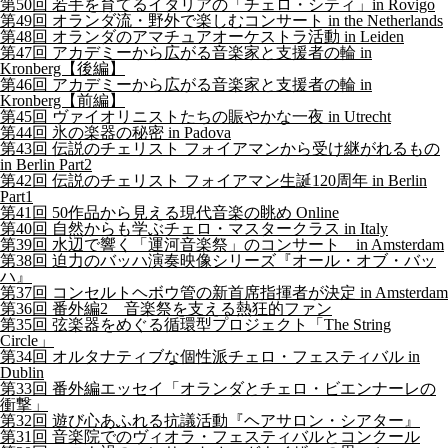
第50回 若手を育てるイタリアの「チェロ・シティ」in Rovigo
第49回 オランダ流・野外で楽しむコンサート in the Netherlands
第48回 オランダのアマチュアオーケストラ活動 in Leiden
第47回 アカデミーから広がる音楽家と支援者の輪 in
Kronberg【後編】
第46回 アカデミーから広がる音楽家と支援者の輪 in
Kronberg【前編】
第45回 ヴァイオリニストたちの賑やかな一夜 in Utrecht
第44回 氷の楽器の秘密 in Padova
第43回 伝説のチェリスト フォイアマンから受け継がれるもの
in Berlin Part2
第42回 伝説のチェリスト フォイアマン生誕120周年 in Berlin
Part1
第41回 50作品から見える現代音楽の眺め Online
第40回 自然からも学ぶチェロ・マスタークラス in Italy
第39回 水辺で響く「運河音楽祭」のコンサート in Amsterdam
第38回 迫力のバッハ演奏映像シリーズ『オール・オブ・バッ
ハ』
第37回 コンセルトヘボウ管の新首席指揮者が決定 in Amsterdam
第36回 番外編2 音楽祭を支える熱狂的ファン
第35回 弦楽器をめぐる循環型プロジェクト「The String
Circle」
第34回 オルタナティブな個性派チェロ・フェスティバル in
Dublin
第33回 番外編エッセイ「オランダとチェロ・ビエンナーレの
衝撃」
第32回 遊び心あふれる抗議活動『ヘアサロン・シアター』
第31回 音楽院でのヴィオラ・フェスティバルとコンクール