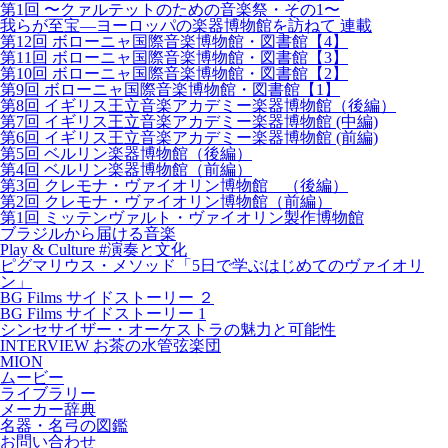
第1回 〜クァルテットのための音楽祭・その1〜
我らが至宝―ヨーロッパの楽器博物館を訪ねて 連載
第12回 ボローニャ国際音楽博物館・図書館【4】
第11回 ボローニャ国際音楽博物館・図書館【3】
第10回 ボローニャ国際音楽博物館・図書館【2】
第9回 ボローニャ国際音楽博物館・図書館【1】
第8回 イギリス王立音楽アカデミー楽器博物館（後編）
第7回 イギリス王立音楽アカデミー楽器博物館 (中編)
第6回 イギリス王立音楽アカデミー楽器博物館 (前編)
第5回 ベルリン楽器博物館（後編）
第4回 ベルリン楽器博物館（前編）
第3回 クレモナ・ヴァイオリン博物館 （後編）
第2回 クレモナ・ヴァイオリン博物館（前編）
第1回 ミッテンヴァルト・ヴァイオリン製作博物館
ブラジルから届ける音楽
Play & Culture #演奏と文化
ピグマリウス・メソッド「5日で学ぶはじめてのヴァイオリ
ン」
BG Films サイドストーリー ２
BG Films サイドストーリー 1
シンセサイザー・オーケストラの魅力と可能性
INTERVIEW お茶の水管弦楽団
MION
ムービー
ライブラリー
メーカー辞典
名器・名弓の図鑑
お問い合わせ