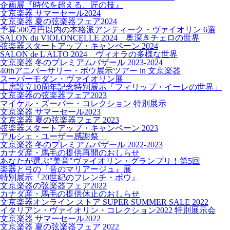
企画展『時代を超える、匠の技』
文京楽器 サマーセール2024
文京楽器 夏の弦楽器フェア2024
予算500万円以内の本格派アンティーク・ヴァイオリン 6選
SALON du VIOLONCELLE 2024 奥深きチェロの世界
弦楽器スタートアップ・キャンペーン 2024
SALON de L'ALTO 2024 ヴィオラの多様な世界
文京楽器 冬のプレミアムバザール 2023-2024
40thアニバーサリー・ボウ展示ツアー in 文京楽器
スーパーモダン・ヴァイオリン展
工房設立10周年記念特別展示「フィリップ・イーレの世界」
文京楽器の弦楽器フェア2023
マイケル・ズーバー・コレクション 特別展示
文京楽器 サマーセール2023
文京楽器 夏の弦楽器フェア 2023
弦楽器スタートアップ・キャンペーン 2023
アルシェ・ユーザー感謝祭
文京楽器 冬のプレミアムバザール 2022-2023
カナダ産・馬毛の提供再開のおしらせ
あなたが選ぶ"美音"ヴァイオリン・グランプリ！第5回
楽器と弓の『音のマリアージュ』展
特別展示『20世紀のフレンチ・ボウ』
文京楽器の弦楽器フェア2022
カナダ産・馬毛の提供休止のおしらせ
文京楽器オンライン ストア SUPER SUMMER SALE 2022
イタリアン・ヴァイオリン・コレクション2022 特別展示会
文京楽器 サマーセール2022
文京楽器 夏の弦楽器フェア 2022