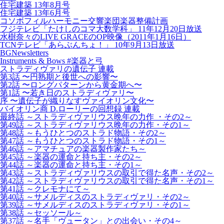
住宅建築 13年8月号
住宅建築 13年6月号
コソボフィルハーモニー交響楽団楽器整備計画
フジテレビ「たけしのコマ大数学科」 11年12月20日放送
水樹奈々のLIVE GRACEのOP映像（2011年1月16日）
TCNテレビ「あらぶんちょ！」 10年9月13日放送
BGNewsletters
Instruments & Bows #楽器と弓
ストラディヴァリの遺伝子 連載
第3話 〜円熟期と後世への影響〜
第2話 〜ロングパターンから黄金期へ〜
第1話 〜若き日のストラディヴァリ〜
序 〜遺伝子が織りなすヴァイオリン文化〜
バイオリン商 D.ローリーの回想録 連載
最終話 ～ストラディヴァリウス晩年の力作 ・その2～
第49話 ～ストラディヴァリウス晩年の力作・その1～
第48話 ～もうひとつのストラド物語・その2～
第47話 ～もうひとつのストラド物語・その1～
第46話 ～アマチュアの楽器製作家たち～
第45話 ～楽器の運命と持ち主・その2～
第44話 ～楽器の運命と持ち主・その1～
第43話 ～ストラディヴァリウスの取引で得た名声・その2～
第42話 ～ストラディヴァリウスの取引で得た名声・その1～
第41話 ～クレモナにて～
第40話 ～サメルディスのストラディヴァリ・その2～
第39話 ～サメルディスのストラディヴァリ・その1～
第38話 ～セッソール～
第37話 ～名手「ヴュータン」との出会い・その4～