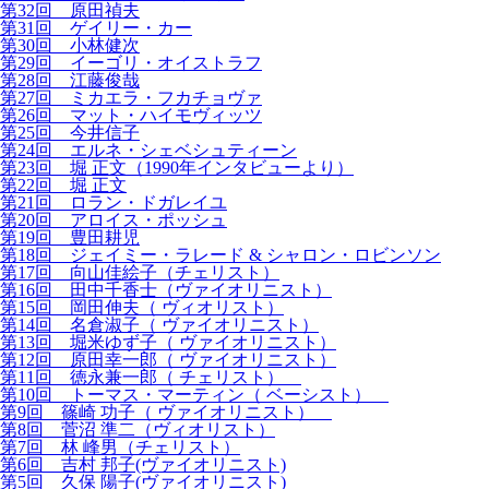
第32回 原田禎夫
第31回 ゲイリー・カー
第30回 小林健次
第29回 イーゴリ・オイストラフ
第28回 江藤俊哉
第27回 ミカエラ・フカチョヴァ
第26回 マット・ハイモヴィッツ
第25回 今井信子
第24回 エルネ・シェベシュティーン
第23回 堀 正文（1990年インタビューより）
第22回 堀 正文
第21回 ロラン・ドガレイユ
第20回 アロイス・ポッシュ
第19回 豊田耕児
第18回 ジェイミー・ラレード & シャロン・ロビンソン
第17回 向山佳絵子（チェリスト）
第16回 田中千香士（ヴァイオリニスト）
第15回 岡田伸夫（ ヴィオリスト）
第14回 名倉淑子（ ヴァイオリニスト）
第13回 堀米ゆず子（ ヴァイオリニスト）
第12回 原田幸一郎（ ヴァイオリニスト）
第11回 徳永兼一郎（ チェリスト）
第10回 トーマス・マーティン（ ベーシスト）
第9回 篠崎 功子（ ヴァイオリニスト）
第8回 菅沼 準二（ヴィオリスト）
第7回 林 峰男（チェリスト）
第6回 吉村 邦子(ヴァイオリニスト)
第5回 久保 陽子(ヴァイオリニスト)