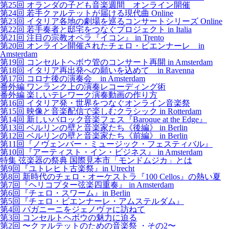
第25回 オランダの子ども音楽週間 オンライン開催
第24回 若手クァルテットが届ける現代曲 Online
第23回 イタリア各地の劇場を巡るコンサートシリーズ Online
第22回 若手奏者と邸宅をつなぐプロジェクト in Italia
第21回 注目の宗教オペラ『イコン』 in Trento
第20回 オンライン開催されたチェロ・ビエンナーレ in
Amsterdam
第19回 コンセルトヘボウ管のコンサート再開 in Amsterdam
第18回 イタリア再出発への願いを込めて in Ravenna
第17回 コロナ後の演奏会 in Amsterdam
番外編 ワンランク上の演奏レコーディング術
番外編 楽しいテレワーク演奏動画の作り方
第16回 イタリア発・世界をつなぐオンライン音楽祭
第15回 映像と音楽配信で楽しむクラシック in Rotterdam
第14回 新しいバロック音楽フェス『Baroque at the Edge』
第13回 ベルリンの壁と音楽家たち《後編》 in Berlin
第12回 ベルリンの壁と音楽家たち《前編》 in Berlin
第11回『ノヴェンバー・ミュージック・フェスティバル』
第10回『アーティスト・イン・ビジネス』 in Amsterdam
特集 弦楽器の祭典 国際見本市「モンドムジカ」とは
第9回『ユトレヒト古楽祭』in Utrecht
第8回 新時代のチェロ・オーケストラ『100 Cellos』の熱い夏
第7回『ヘリコプター弦楽四重奏』 in Amsterdam
第6回『チェロ・スワーム』in Berlin
第5回『チェロ・ビエンナーレ・アムステルダム』
第4回 パガニーニをジェノヴァに訪ねて
第3回 コンセルトヘボウの魅力に迫る
第2回 〜クァルテットのための音楽祭 ・その2〜