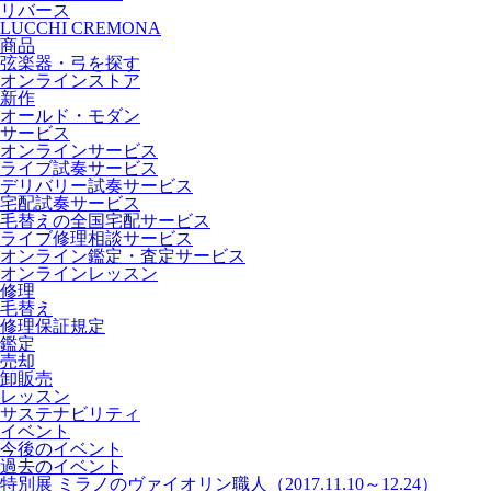
リバース
LUCCHI CREMONA
商品
弦楽器・弓を探す
オンラインストア
新作
オールド・モダン
サービス
オンラインサービス
ライブ試奏サービス
デリバリー試奏サービス
宅配試奏サービス
毛替えの全国宅配サービス
ライブ修理相談サービス
オンライン鑑定・査定サービス
オンラインレッスン
修理
毛替え
修理保証規定
鑑定
売却
卸販売
レッスン
サステナビリティ
イベント
今後のイベント
過去のイベント
特別展 ミラノのヴァイオリン職人（2017.11.10～12.24）