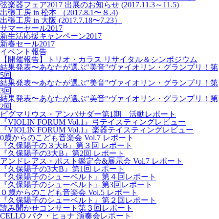
弦楽器フェア2017 出展のお知らせ (2017.11.3～11.5)
出張工房 in 松本 （2017.8.1〜８.4)
出張工房 in 大阪 (2017.7.18〜7.23）
サマーセール2017
新生活応援キャンペーン2017
新春セール2017
イベント報告
【開催報告】トリオ・カラス リサイタル＆シンポジウム
結果発表〜あなたが選ぶ"美音"ヴァイオリン・グランプリ！第
5回
結果発表〜あなたが選ぶ"美音"ヴァイオリン・グランプリ！第
3回
結果発表〜あなたが選ぶ"美音"ヴァイオリン・グランプリ！第
2回
ピグマリウス・アンバサダー第1期 活動レポート
『VIOLIN FORUM Vol.1』弓テイスティングレビュー
『VIOLIN FORUM Vol.1』楽器テイスティングレビュー
0歳からのこども音楽会 Vol.7 レポート
『久保陽子の３大B』第３回 レポート
『久保陽子の3大B』第2回 レポート
アンドレアス・ポスト鑑定会&展示会 Vol.7 レポート
『久保陽子の3大B』第1回 レポート
『久保陽子のシューベルト』第４回レポート
『久保陽子のシューベルト』第3回レポート
０歳からのこども音楽会 Vol.5 レポート
『久保陽子のシューベルト』第２回レポート
読み聞かせコンサート第３回レポート
CELLO パク・ヒョナ 演奏会レポート