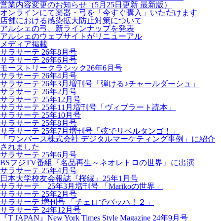
営業内容変更のお知らせ（5月25日更新 最新版）
オンラインにて楽器・弓を「今すぐ購入」いただけます
店舗における感染拡大防止対策について
アルシェの弓、新ラインナップを発表
アルシェのウェブサイトがリニューアル
メディア掲載
サラサーテ 26年8月号
サラサーテ 26年6月号
モーストリークラシック26年6月号
サラサーテ 26年4月号
サラサーテ 26年3月増刊号「弾ける♪チャールダーシュ」
サラサーテ 26年2月号
サラサーテ 25年12月号
サラサーテ 25年11月増刊号「ヴィブラート読本」
サラサーテ 25年10月号
サラサーテ 25年8月号
サラサーテ 25年7月増刊号「弦でリベルタンゴ！」
「ワンバース株式会社 デジタルマーケティング事例」に紹介
されました
サラサーテ 25年6月号
BSフジTV番組『名品再生～ネオレトロの世界』に出演
サラサーテ 25年4月号
日本大学校友会報誌『桜縁』25年1月号
サラサーテ 25年3月増刊号 「Marikoの世界」
サラサーテ 25年2月号
サラサーテ 増刊号 「チェロでバッハ！２」
サラサーテ 24年12月号
『T JAPAN』New York Times Style Magazine 24年9月号