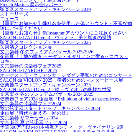
French Masters 展示会レポート
弦楽器スタートアップ・キャンペーン 2019
ストーリーズ
ニュース
【重要なお知らせ】弊社名を使用した偽アカウント・不審な勧
誘にご注意ください
【重要なお知らせ】偽Instagramアカウントにご注意ください
SALON de L'ALTO vol.3 ヴィオラ、美と響きの探訪
弦楽器スタートアップ・キャンペーン 2026
久泉清之コレクション展
文京楽器 冬のプレミアムバザール 2025-2026
企画展『土地の響き ─ モダン・イタリアンに宿るゲニウス・
ロキ』
文京楽器の弦楽器フェア2025
SALON de L’ARCHET 2025
オーケストラ・クリアンサ・シダダン平和のためのコンサート
SALON du VIOLON 2025 奏者のためのマスターピース展
弦楽器スタートアップ・キャンペーン 2025
SALON de L'ALTO vol.2 続・ヴィオラの多様な世界
文京楽器 冬のプレミアムバザール 2024-2025
弦楽器フェア2024 企画展『Exhibition of violin masterpieces』
文京楽器の弦楽器フェア2024
秋の弦楽器スタートアップ・キャンペーン 2024
企画展『時代を超える、匠の技』
文京楽器 サマーセール2024
文京楽器 夏の弦楽器フェア2024
予算500万円以内の本格派アンティーク・ヴァイオリン 6選
SALON du VIOLONCELLE 2024 奥深きチェロの世界