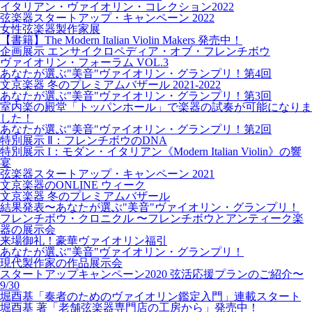
イタリアン・ヴァイオリン・コレクション2022
弦楽器スタートアップ・キャンペーン 2022
女性弦楽器製作家展
【書籍】The Modern Italian Violin Makers 発売中！
企画展示 エンサイクロペディア・オブ・フレンチボウ
ヴァイオリン・フォーラム VOL.3
あなたが選ぶ"美音"ヴァイオリン・グランプリ！第4回
文京楽器 冬のプレミアムバザール 2021-2022
あなたが選ぶ"美音"ヴァイオリン・グランプリ！第3回
室内楽の殿堂「トッパンホール」で楽器の試奏が可能になりま
した！
あなたが選ぶ"美音"ヴァイオリン・グランプリ！第2回
特別展示 Ⅱ：フレンチボウのDNA
特別展示 I：モダン・イタリアン《Modern Italian Violin》の響
宴
弦楽器スタートアップ・キャンペーン 2021
文京楽器のONLINE ウィーク
文京楽器 冬のプレミアムバザール
結果発表〜あなたが選ぶ"美音"ヴァイオリン・グランプリ！
フレンチボウ・クロニクル 〜フレンチボウとアンティーク楽
器の展示会
来場御礼！豪華ヴァイオリン福引
あなたが選ぶ"美音"ヴァイオリン・グランプリ！
現代製作家の作品展示会
スタートアップキャンペーン2020 弦活応援プランのご紹介〜
9/30
堀酉基「奏者のためのヴァイオリン鑑定入門」連載スタート
堀酉基 著「老舗弦楽器専門店の工房から」発売中！