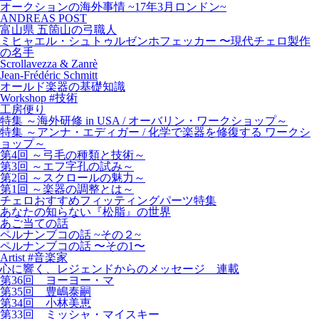
オークションの海外事情 ~17年3月ロンドン~
ANDREAS POST
富山県 五箇山の弓職人
ミヒャエル・シュトゥルゼンホフェッカー 〜現代チェロ製作
の名手
Scrollavezza & Zanrè
Jean-Frédéric Schmitt
オールド楽器の基礎知識
Workshop #技術
工房便り
特集 ～海外研修 in USA / オーバリン・ワークショップ～
特集 ～アンナ・エディガー / 化学で楽器を修復する ワークシ
ョップ～
第4回 ～弓毛の種類と技術～
第3回 ～エフ字孔の試み～
第2回 ～スクロールの魅力～
第1回 ～楽器の調整とは～
チェロおすすめフィッティングパーツ特集
あなたの知らない『松脂』の世界
あご当ての話
ペルナンブコの話 ~その２~
ペルナンブコの話 〜その1〜
Artist #音楽家
心に響く、レジェンドからのメッセージ 連載
第36回 ヨーヨー・マ
第35回 豊嶋泰嗣
第34回 小林美恵
第33回 ミッシャ・マイスキー