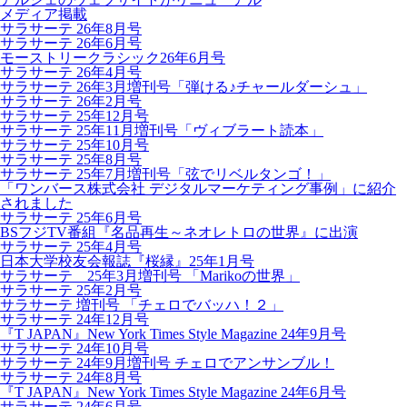
メディア掲載
サラサーテ 26年8月号
サラサーテ 26年6月号
モーストリークラシック26年6月号
サラサーテ 26年4月号
サラサーテ 26年3月増刊号「弾ける♪チャールダーシュ」
サラサーテ 26年2月号
サラサーテ 25年12月号
サラサーテ 25年11月増刊号「ヴィブラート読本」
サラサーテ 25年10月号
サラサーテ 25年8月号
サラサーテ 25年7月増刊号「弦でリベルタンゴ！」
「ワンバース株式会社 デジタルマーケティング事例」に紹介
されました
サラサーテ 25年6月号
BSフジTV番組『名品再生～ネオレトロの世界』に出演
サラサーテ 25年4月号
日本大学校友会報誌『桜縁』25年1月号
サラサーテ 25年3月増刊号 「Marikoの世界」
サラサーテ 25年2月号
サラサーテ 増刊号 「チェロでバッハ！２」
サラサーテ 24年12月号
『T JAPAN』New York Times Style Magazine 24年9月号
サラサーテ 24年10月号
サラサーテ 24年9月増刊号 チェロでアンサンブル！
サラサーテ 24年8月号
『T JAPAN』New York Times Style Magazine 24年6月号
サラサーテ 24年6月号