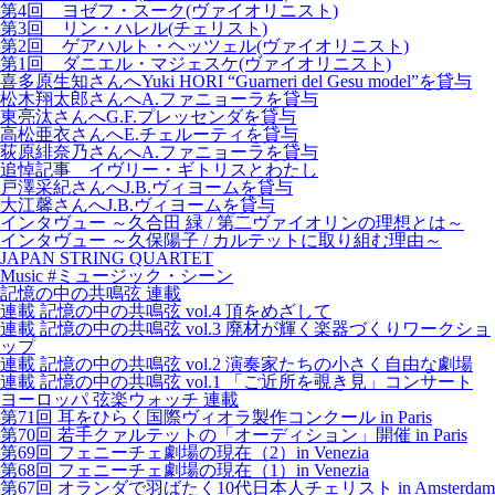
第4回 ヨゼフ・スーク(ヴァイオリニスト)
第3回 リン・ハレル(チェリスト)
第2回 ゲアハルト・ヘッツェル(ヴァイオリニスト)
第1回 ダニエル・マジェスケ(ヴァイオリニスト)
喜多原生知さんへYuki HORI “Guarneri del Gesu model”を貸与
松木翔太郎さんへA.ファニョーラを貸与
東亮汰さんへG.F.プレッセンダを貸与
高松亜衣さんへE.チェルーティを貸与
荻原緋奈乃さんへA.ファニョーラを貸与
追悼記事 イヴリー・ギトリスとわたし
戸澤采紀さんへJ.B.ヴィヨームを貸与
大江馨さんへJ.B.ヴィヨームを貸与
インタヴュー ～久合田 緑 / 第二ヴァイオリンの理想とは～
インタヴュー ～久保陽子 / カルテットに取り組む理由～
JAPAN STRING QUARTET
Music #ミュージック・シーン
記憶の中の共鳴弦 連載
連載 記憶の中の共鳴弦 vol.4 頂をめざして
連載 記憶の中の共鳴弦 vol.3 廃材が輝く楽器づくりワークショ
ップ
連載 記憶の中の共鳴弦 vol.2 演奏家たちの小さく自由な劇場
連載 記憶の中の共鳴弦 vol.1 「ご近所を覗き見」コンサート
ヨーロッパ 弦楽ウォッチ 連載
第71回 耳をひらく国際ヴィオラ製作コンクール in Paris
第70回 若手クァルテットの「オーディション」開催 in Paris
第69回 フェニーチェ劇場の現在（2）in Venezia
第68回 フェニーチェ劇場の現在（1）in Venezia
第67回 オランダで羽ばたく10代日本人チェリスト in Amsterdam