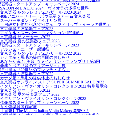
弦楽器スタートアップ・キャンペーン 2024
SALON de L'ALTO 2024 ヴィオラの多様な世界
文京楽器 冬のプレミアムバザール 2023-2024
40thアニバーサリー・ボウ展示ツアー in 文京楽器
スーパーモダン・ヴァイオリン展
工房設立10周年記念特別展示「フィリップ・イーレの世界」
文京楽器の弦楽器フェア2023
マイケル・ズーバー・コレクション 特別展示
文京楽器 サマーセール2023
文京楽器 夏の弦楽器フェア 2023
弦楽器スタートアップ・キャンペーン 2023
アルシェ・ユーザー感謝祭
文京楽器 冬のプレミアムバザール 2022-2023
カナダ産・馬毛の提供再開のおしらせ
あなたが選ぶ"美音"ヴァイオリン・グランプリ！第5回
楽器と弓の『音のマリアージュ』展
特別展示『20世紀のフレンチ・ボウ』
文京楽器の弦楽器フェア2022
カナダ産・馬毛の提供休止のおしらせ
文京楽器オンライン ストア SUPER SUMMER SALE 2022
イタリアン・ヴァイオリン・コレクション2022 特別展示会
文京楽器 サマーセール2022
文京楽器 夏の弦楽器フェア 2022
イタリアン・ヴァイオリン・コレクション2022
弦楽器スタートアップ・キャンペーン 2022
女性弦楽器製作家展
【書籍】The Modern Italian Violin Makers 発売中！
企画展示 エンサイクロペディア・オブ・フレンチボウ