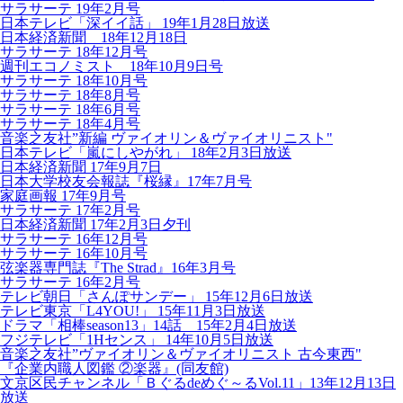
サラサーテ 19年2月号
日本テレビ「深イイ話」 19年1月28日放送
日本経済新聞 18年12月18日
サラサーテ 18年12月号
週刊エコノミスト 18年10月9日号
サラサーテ 18年10月号
サラサーテ 18年8月号
サラサーテ 18年6月号
サラサーテ 18年4月号
音楽之友社”新編 ヴァイオリン＆ヴァイオリニスト"
日本テレビ「嵐にしやがれ」 18年2月3日放送
日本経済新聞 17年9月7日
日本大学校友会報誌『桜縁』17年7月号
家庭画報 17年9月号
サラサーテ 17年2月号
日本経済新聞 17年2月3日夕刊
サラサーテ 16年12月号
サラサーテ 16年10月号
弦楽器専門誌『The Strad』16年3月号
サラサーテ 16年2月号
テレビ朝日「さんぽサンデー」 15年12月6日放送
テレビ東京「L4YOU!」 15年11月3日放送
ドラマ「相棒season13」14話 15年2月4日放送
フジテレビ「1Hセンス」 14年10月5日放送
音楽之友社”ヴァイオリン＆ヴァイオリニスト 古今東西"
『企業内職人図鑑 ②楽器』(同友館)
文京区民チャンネル「Ｂぐるdeめぐ～るVol.11」13年12月13日
放送