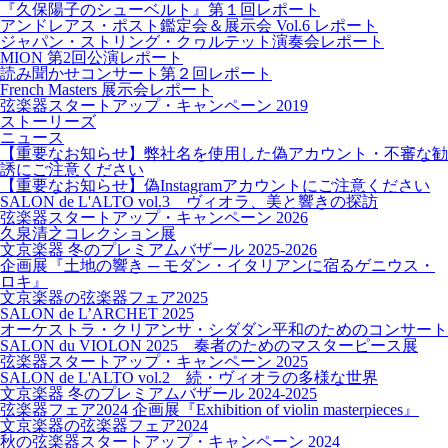
『久保陽子のシューベルト』第１回レポート
アンドレアス・ポスト鑑定会＆展示会 Vol.6 レポート
ジャパン・ストリング・クヮルテット演奏会レポート
MION 第2回公演レポート
読み聞かせコンサート第２回レポート
French Masters 展示会レポート
弦楽器スタートアップ・キャンペーン 2019
ストーリーズ
ニュース
【重要なお知らせ】弊社名を使用した偽アカウント・不審な勧
誘にご注意ください
【重要なお知らせ】偽Instagramアカウントにご注意ください
SALON de L'ALTO vol.3 ヴィオラ、美と響きの探訪
弦楽器スタートアップ・キャンペーン 2026
久泉清之コレクション展
文京楽器 冬のプレミアムバザール 2025-2026
企画展『土地の響き ─ モダン・イタリアンに宿るゲニウス・
ロキ』
文京楽器の弦楽器フェア2025
SALON de L’ARCHET 2025
オーケストラ・クリアンサ・シダダン平和のためのコンサート
SALON du VIOLON 2025 奏者のためのマスターピース展
弦楽器スタートアップ・キャンペーン 2025
SALON de L'ALTO vol.2 続・ヴィオラの多様な世界
文京楽器 冬のプレミアムバザール 2024-2025
弦楽器フェア2024 企画展『Exhibition of violin masterpieces』
文京楽器の弦楽器フェア2024
秋の弦楽器スタートアップ・キャンペーン 2024