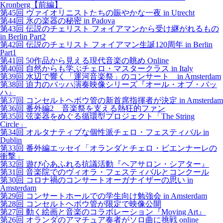
Kronberg【前編】
第45回 ヴァイオリニストたちの賑やかな一夜 in Utrecht
第44回 氷の楽器の秘密 in Padova
第43回 伝説のチェリスト フォイアマンから受け継がれるもの
in Berlin Part2
第42回 伝説のチェリスト フォイアマン生誕120周年 in Berlin
Part1
第41回 50作品から見える現代音楽の眺め Online
第40回 自然からも学ぶチェロ・マスタークラス in Italy
第39回 水辺で響く「運河音楽祭」のコンサート in Amsterdam
第38回 迫力のバッハ演奏映像シリーズ『オール・オブ・バッ
ハ』
第37回 コンセルトヘボウ管の新首席指揮者が決定 in Amsterdam
第36回 番外編2 音楽祭を支える熱狂的ファン
第35回 弦楽器をめぐる循環型プロジェクト「The String
Circle」
第34回 オルタナティブな個性派チェロ・フェスティバル in
Dublin
第33回 番外編エッセイ「オランダとチェロ・ビエンナーレの
衝撃」
第32回 遊び心あふれる抗議活動『ヘアサロン・シアター』
第31回 音楽院でのヴィオラ・フェスティバルとコンクール
第30回 コロナ禍のコンサートオーガナイザーの思い in
Amsterdam
第29回 コンサートホールでの学生向け勉強会 in Amsterdam
第28回 コンセルトヘボウ管が限定で映像公開
第27回 動く絵画と音楽のコラボレーション『Moving Art』
第26回 オランダのアマチュア奏者がソロ曲に挑戦 online