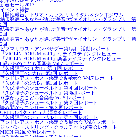
新春セール2017
イベント報告
【開催報告】トリオ・カラス リサイタル＆シンポジウム
結果発表〜あなたが選ぶ"美音"ヴァイオリン・グランプリ！第
5回
結果発表〜あなたが選ぶ"美音"ヴァイオリン・グランプリ！第
3回
結果発表〜あなたが選ぶ"美音"ヴァイオリン・グランプリ！第
2回
ピグマリウス・アンバサダー第1期 活動レポート
『VIOLIN FORUM Vol.1』弓テイスティングレビュー
『VIOLIN FORUM Vol.1』楽器テイスティングレビュー
0歳からのこども音楽会 Vol.7 レポート
『久保陽子の３大B』第３回 レポート
『久保陽子の3大B』第2回 レポート
アンドレアス・ポスト鑑定会&展示会 Vol.7 レポート
『久保陽子の3大B』第1回 レポート
『久保陽子のシューベルト』第４回レポート
『久保陽子のシューベルト』第3回レポート
０歳からのこども音楽会 Vol.5 レポート
『久保陽子のシューベルト』第２回レポート
読み聞かせコンサート第３回レポート
CELLO パク・ヒョナ 演奏会レポート
『久保陽子のシューベルト』第１回レポート
アンドレアス・ポスト鑑定会＆展示会 Vol.6 レポート
ジャパン・ストリング・クヮルテット演奏会レポート
MION 第2回公演レポート
読み聞かせコンサート第２回レポート