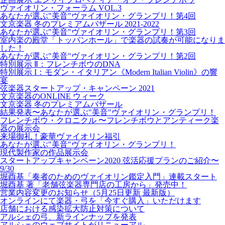
ヴァイオリン・フォーラム VOL.3
あなたが選ぶ"美音"ヴァイオリン・グランプリ！第4回
文京楽器 冬のプレミアムバザール 2021-2022
あなたが選ぶ"美音"ヴァイオリン・グランプリ！第3回
室内楽の殿堂「トッパンホール」で楽器の試奏が可能になりま
した！
あなたが選ぶ"美音"ヴァイオリン・グランプリ！第2回
特別展示 Ⅱ：フレンチボウのDNA
特別展示 I：モダン・イタリアン《Modern Italian Violin》の響
宴
弦楽器スタートアップ・キャンペーン 2021
文京楽器のONLINE ウィーク
文京楽器 冬のプレミアムバザール
結果発表〜あなたが選ぶ"美音"ヴァイオリン・グランプリ！
フレンチボウ・クロニクル 〜フレンチボウとアンティーク楽
器の展示会
来場御礼！豪華ヴァイオリン福引
あなたが選ぶ"美音"ヴァイオリン・グランプリ！
現代製作家の作品展示会
スタートアップキャンペーン2020 弦活応援プランのご紹介〜
9/30
堀酉基「奏者のためのヴァイオリン鑑定入門」連載スタート
堀酉基 著「老舗弦楽器専門店の工房から」発売中！
営業内容変更のお知らせ（5月25日更新 最新版）
オンラインにて楽器・弓を「今すぐ購入」いただけます
店舗における感染拡大防止対策について
アルシェの弓、新ラインナップを発表
アルシェのウェブサイトがリニューアル