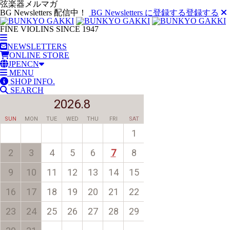
弦楽器メルマガ
BG Newsletters 配信中！
BG Newsletters に登録する
登録する
FINE VIOLINS SINCE 1947
NEWSLETTERS
ONLINE STORE
JP
EN
CN
MENU
SHOP INFO.
SEARCH