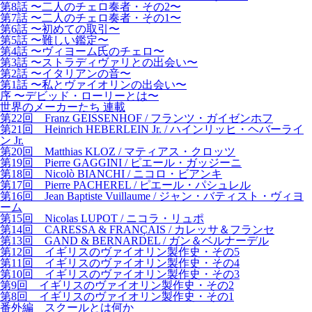
第8話 〜二人のチェロ奏者・その2〜
第7話 〜二人のチェロ奏者・その1〜
第6話 〜初めての取引〜
第5話 〜難しい鑑定〜
第4話 〜ヴィヨーム氏のチェロ〜
第3話 〜ストラディヴァリとの出会い〜
第2話 〜イタリアンの音〜
第1話 〜私とヴァイオリンの出会い〜
序 〜デビッド・ローリーとは〜
世界のメーカーたち 連載
第22回 Franz GEISSENHOF / フランツ・ガイゼンホフ
第21回 Heinrich HEBERLEIN Jr. / ハインリッヒ・ヘバーライ
ン Jr.
第20回 Matthias KLOZ / マティアス・クロッツ
第19回 Pierre GAGGINI / ピエール・ガッジーニ
第18回 Nicolò BIANCHI / ニコロ・ビアンキ
第17回 Pierre PACHEREL / ピエール・パシュレル
第16回 Jean Baptiste Vuillaume / ジャン・バティスト・ヴィヨ
ーム
第15回 Nicolas LUPOT / ニコラ・リュポ
第14回 CARESSA & FRANÇAIS / カレッサ＆フランセ
第13回 GAND & BERNARDEL / ガン＆ベルナーデル
第12回 イギリスのヴァイオリン製作史・その5
第11回 イギリスのヴァイオリン製作史・その4
第10回 イギリスのヴァイオリン製作史・その3
第9回 イギリスのヴァイオリン製作史・その2
第8回 イギリスのヴァイオリン製作史・その1
番外編 スクールとは何か