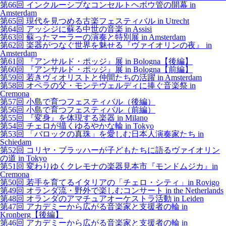
第66回 インクルーシブなコンセルトヘボウ管の開幕 in
Amsterdam
第65回 現代を見つめる古楽フェスティバル in Utrecht
第64回 アッシジに蘇る中世の音楽 in Assisi
第63回 蘇ったマーラーの演奏と特別展 in Amsterdam
第62回 楽器がつなぐ世界を魅せる『ヴァイオリンの夜』 in
Amsterdam
第61回 『アンサルド・ポッジ』展 in Bologna【後編】
第60回 『アンサルド・ポッジ』展 in Bologna【前編】
第59回 若きヴィオリストと仲間たちの活躍 in Amsterdam
第58回 オペラの父・モンテヴェルディに捧ぐ音楽祭 in
Cremona
第57回 小島で育つフェスティバル（後編）
第56回 小島で育つフェスティバル（前編）
第55回 『変身』を体現する楽器 in Milano
第54回 チェロが描くゆるやかな輪 in Tokyo
第53回 「バロックの真珠」を愛しむ日本人演奏家たち in
Schiedam
第52回 コリヤ・ブラッハーが子どもたちに語るヴァイオリン
の道 in Tokyo
第51回 変わりゆくクレモナの楽器見本市『モンドムジカ』in
Cremona
第50回 若手を育てるイタリアの「チェロ・シティ」in Rovigo
第49回 オランダ流・野外で楽しむコンサート in the Netherlands
第48回 オランダのアマチュアオーケストラ活動 in Leiden
第47回 アカデミーから広がる音楽家と支援者の輪 in
Kronberg【後編】
第46回 アカデミーから広がる音楽家と支援者の輪 in