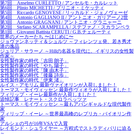
第7回 Anselmo CURLETTO / アンセルモ・カルレット
第6回 Plinio MICHETTI / プリニオ・ミケッティ
第5回 Riccardo GENOVESE / リッカルド・ジェノヴェーゼ
第4回 Antonio GAGLIANO II / アントニオ・ガリアーノ2世
第3回 Antonio GRAGNANI / アントニオ・グラニャーニ
第2回 Stefano SCARAMPELLA / ステファノ・スカランペラ
第1回 Giovanni Battista CERUTI / G.B.チェルーティ
世界のメーカーたち 〜はじめに〜
ジョヴァンネッティ＆シュルツ ～フィレンツェ発、若き秀才
達の逸品
ジュリア・サラーノ ～Hillの名器を現代に。イギリスの女性製
作家～
女性製作家の時代「吉田 朗子」
女性製作家の時代「やち 陽子」
女性製作家の時代「陳 由木子」
女性製作家の時代「後藤 詩歩」
女性製作家の時代「伊東 渚」
ルイス・アモリム 最新ヴァイオリンが入荷しました！
トーマス・モイヴィッセン 最新作ヴィオラが入荷しました！
フィリップ・イーレ最新作が入荷しました！
追悼記事 レナート・スクロラベッツァ
トーマス・モイヴィッセン ～最もアバンギャルドな現代製作
家
フィリップ・イーレ ～世界最高峰のレプリカ・バイオリン作
家
アルシェの弓が16年VSAで入賞
レイモンド・シュライヤー ～方程式でストラディバリに迫る
～