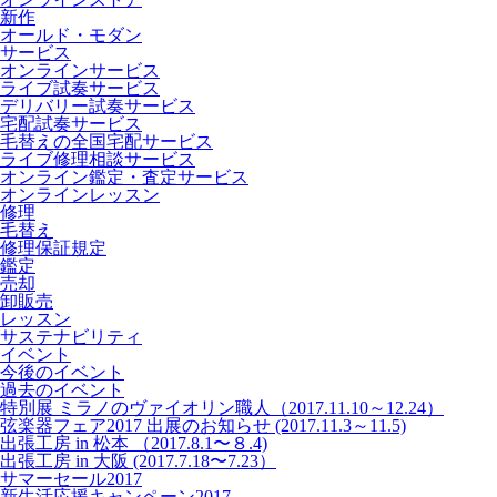
新作
オールド・モダン
サービス
オンラインサービス
ライブ試奏サービス
デリバリー試奏サービス
宅配試奏サービス
毛替えの全国宅配サービス
ライブ修理相談サービス
オンライン鑑定・査定サービス
オンラインレッスン
修理
毛替え
修理保証規定
鑑定
売却
卸販売
レッスン
サステナビリティ
イベント
今後のイベント
過去のイベント
特別展 ミラノのヴァイオリン職人（2017.11.10～12.24）
弦楽器フェア2017 出展のお知らせ (2017.11.3～11.5)
出張工房 in 松本 （2017.8.1〜８.4)
出張工房 in 大阪 (2017.7.18〜7.23）
サマーセール2017
新生活応援キャンペーン2017