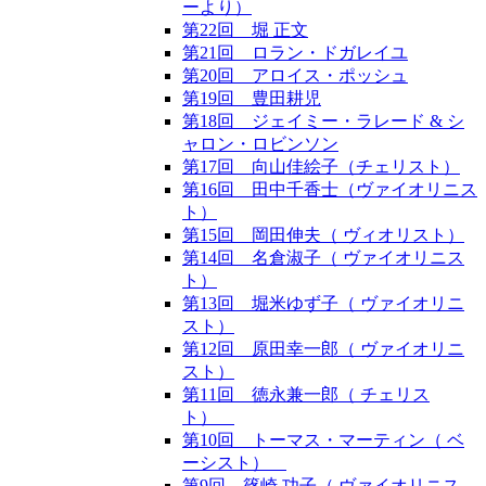
ーより）
第22回 堀 正文
第21回 ロラン・ドガレイユ
第20回 アロイス・ポッシュ
第19回 豊田耕児
第18回 ジェイミー・ラレード & シ
ャロン・ロビンソン
第17回 向山佳絵子（チェリスト）
第16回 田中千香士（ヴァイオリニス
ト）
第15回 岡田伸夫（ ヴィオリスト）
第14回 名倉淑子（ ヴァイオリニス
ト）
第13回 堀米ゆず子（ ヴァイオリニ
スト）
第12回 原田幸一郎（ ヴァイオリニ
スト）
第11回 徳永兼一郎（ チェリス
ト）
第10回 トーマス・マーティン（ ベ
ーシスト）
第9回 篠崎 功子（ ヴァイオリニス