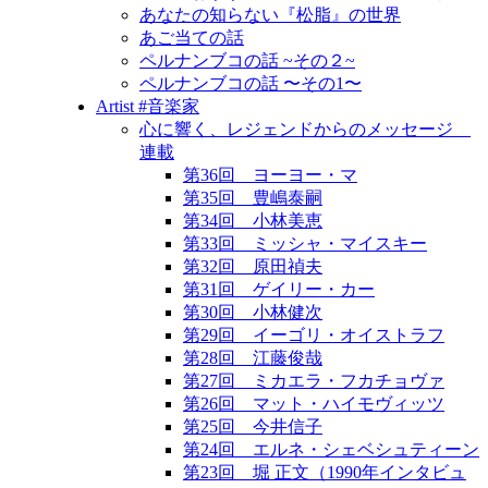
あなたの知らない『松脂』の世界
あご当ての話
ペルナンブコの話 ~その２~
ペルナンブコの話 〜その1〜
Artist #音楽家
心に響く、レジェンドからのメッセージ
連載
第36回 ヨーヨー・マ
第35回 豊嶋泰嗣
第34回 小林美恵
第33回 ミッシャ・マイスキー
第32回 原田禎夫
第31回 ゲイリー・カー
第30回 小林健次
第29回 イーゴリ・オイストラフ
第28回 江藤俊哉
第27回 ミカエラ・フカチョヴァ
第26回 マット・ハイモヴィッツ
第25回 今井信子
第24回 エルネ・シェベシュティーン
第23回 堀 正文（1990年インタビュ