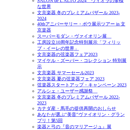
SALON de L'ALTO 2024 ヴィオラの多様
な世界
文京楽器 冬のプレミアムバザール 2023-
2024
40thアニバーサリー・ボウ展示ツアー in 文
京楽器
スーパーモダン・ヴァイオリン展
工房設立10周年記念特別展示「フィリッ
プ・イーレの世界」
文京楽器の弦楽器フェア2023
マイケル・ズーバー・コレクション 特別展
示
文京楽器 サマーセール2023
文京楽器 夏の弦楽器フェア 2023
弦楽器スタートアップ・キャンペーン 2023
アルシェ・ユーザー感謝祭
文京楽器 冬のプレミアムバザール 2022-
2023
カナダ産・馬毛の提供再開のおしらせ
あなたが選ぶ"美音"ヴァイオリン・グラン
プリ！第5回
楽器と弓の『音のマリアージュ』展