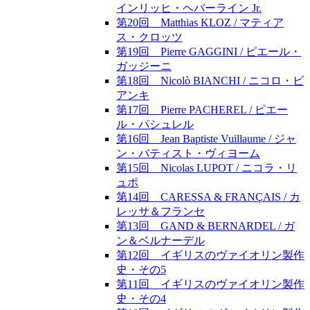
インリッヒ・ヘバーライン Jr.
第20回 Matthias KLOZ / マティア
ス・クロッツ
第19回 Pierre GAGGINI / ピエール・
ガッジーニ
第18回 Nicolò BIANCHI / ニコロ・ビ
アンキ
第17回 Pierre PACHEREL / ピエー
ル・パシュレル
第16回 Jean Baptiste Vuillaume / ジャ
ン・バティスト・ヴィヨーム
第15回 Nicolas LUPOT / ニコラ・リ
ュポ
第14回 CARESSA & FRANÇAIS / カ
レッサ＆フランセ
第13回 GAND & BERNARDEL / ガ
ン＆ベルナーデル
第12回 イギリスのヴァイオリン製作
史・その5
第11回 イギリスのヴァイオリン製作
史・その4