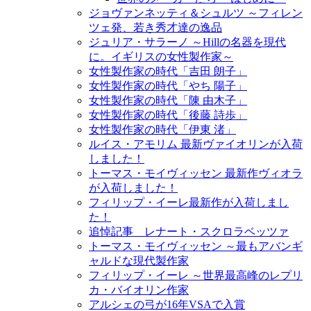
ジョヴァンネッティ＆シュルツ ～フィレン
ツェ発、若き秀才達の逸品
ジュリア・サラーノ ～Hillの名器を現代
に。イギリスの女性製作家～
女性製作家の時代「吉田 朗子」
女性製作家の時代「やち 陽子」
女性製作家の時代「陳 由木子」
女性製作家の時代「後藤 詩歩」
女性製作家の時代「伊東 渚」
ルイス・アモリム 最新ヴァイオリンが入荷
しました！
トーマス・モイヴィッセン 最新作ヴィオラ
が入荷しました！
フィリップ・イーレ最新作が入荷しまし
た！
追悼記事 レナート・スクロラベッツァ
トーマス・モイヴィッセン ～最もアバンギ
ャルドな現代製作家
フィリップ・イーレ ～世界最高峰のレプリ
カ・バイオリン作家
アルシェの弓が16年VSAで入賞