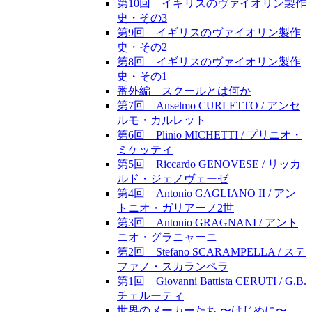
第10回 イギリスのヴァイオリン製作
史・その3
第9回 イギリスのヴァイオリン製作
史・その2
第8回 イギリスのヴァイオリン製作
史・その1
番外編 スクールとは何か
第7回 Anselmo CURLETTO / アンセ
ルモ・カルレット
第6回 Plinio MICHETTI / プリニオ・
ミケッティ
第5回 Riccardo GENOVESE / リッカ
ルド・ジェノヴェーゼ
第4回 Antonio GAGLIANO II / アン
トニオ・ガリアーノ2世
第3回 Antonio GRAGNANI / アント
ニオ・グラニャーニ
第2回 Stefano SCARAMPELLA / ステ
ファノ・スカランペラ
第1回 Giovanni Battista CERUTI / G.B.
チェルーティ
世界のメーカーたち 〜はじめに〜