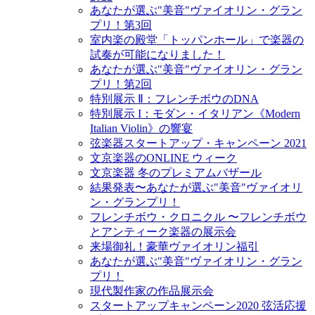
あなたが選ぶ"美音"ヴァイオリン・グラン
プリ！第3回
室内楽の殿堂「トッパンホール」で楽器の
試奏が可能になりました！
あなたが選ぶ"美音"ヴァイオリン・グラン
プリ！第2回
特別展示 Ⅱ：フレンチボウのDNA
特別展示 I：モダン・イタリアン《Modern
Italian Violin》の響宴
弦楽器スタートアップ・キャンペーン 2021
文京楽器のONLINE ウィーク
文京楽器 冬のプレミアムバザール
結果発表〜あなたが選ぶ"美音"ヴァイオリ
ン・グランプリ！
フレンチボウ・クロニクル 〜フレンチボウ
とアンティーク楽器の展示会
来場御礼！豪華ヴァイオリン福引
あなたが選ぶ"美音"ヴァイオリン・グラン
プリ！
現代製作家の作品展示会
スタートアップキャンペーン2020 弦活応援