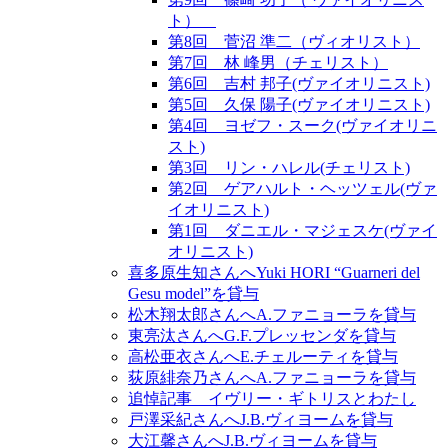
ト）
第8回 菅沼 準二（ヴィオリスト）
第7回 林 峰男（チェリスト）
第6回 吉村 邦子(ヴァイオリニスト)
第5回 久保 陽子(ヴァイオリニスト)
第4回 ヨゼフ・スーク(ヴァイオリニ
スト)
第3回 リン・ハレル(チェリスト)
第2回 ゲアハルト・ヘッツェル(ヴァ
イオリニスト)
第1回 ダニエル・マジェスケ(ヴァイ
オリニスト)
喜多原生知さんへYuki HORI “Guarneri del
Gesu model”を貸与
松木翔太郎さんへA.ファニョーラを貸与
東亮汰さんへG.F.プレッセンダを貸与
高松亜衣さんへE.チェルーティを貸与
荻原緋奈乃さんへA.ファニョーラを貸与
追悼記事 イヴリー・ギトリスとわたし
戸澤采紀さんへJ.B.ヴィヨームを貸与
大江馨さんへJ.B.ヴィヨームを貸与