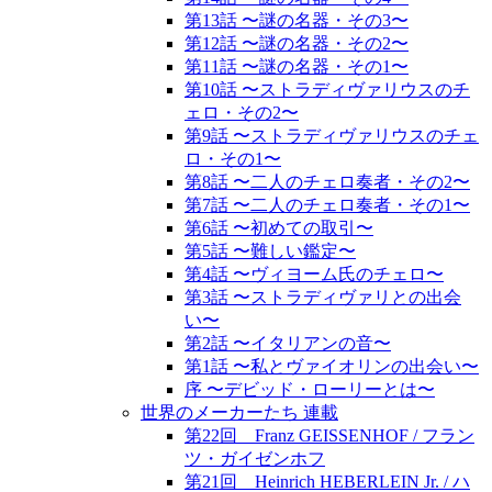
第13話 〜謎の名器・その3〜
第12話 〜謎の名器・その2〜
第11話 〜謎の名器・その1〜
第10話 〜ストラディヴァリウスのチ
ェロ・その2〜
第9話 〜ストラディヴァリウスのチェ
ロ・その1〜
第8話 〜二人のチェロ奏者・その2〜
第7話 〜二人のチェロ奏者・その1〜
第6話 〜初めての取引〜
第5話 〜難しい鑑定〜
第4話 〜ヴィヨーム氏のチェロ〜
第3話 〜ストラディヴァリとの出会
い〜
第2話 〜イタリアンの音〜
第1話 〜私とヴァイオリンの出会い〜
序 〜デビッド・ローリーとは〜
世界のメーカーたち 連載
第22回 Franz GEISSENHOF / フラン
ツ・ガイゼンホフ
第21回 Heinrich HEBERLEIN Jr. / ハ