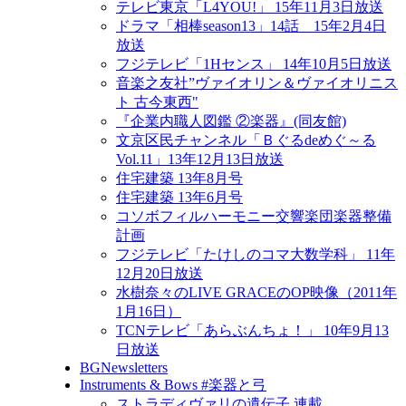
テレビ東京「L4YOU!」 15年11月3日放送
ドラマ「相棒season13」14話 15年2月4日
放送
フジテレビ「1Hセンス」 14年10月5日放送
音楽之友社”ヴァイオリン＆ヴァイオリニス
ト 古今東西"
『企業内職人図鑑 ②楽器』(同友館)
文京区民チャンネル「Ｂぐるdeめぐ～る
Vol.11」13年12月13日放送
住宅建築 13年8月号
住宅建築 13年6月号
コソボフィルハーモニー交響楽団楽器整備
計画
フジテレビ「たけしのコマ大数学科」 11年
12月20日放送
水樹奈々のLIVE GRACEのOP映像（2011年
1月16日）
TCNテレビ「あらぶんちょ！」 10年9月13
日放送
BGNewsletters
Instruments & Bows #楽器と弓
ストラディヴァリの遺伝子 連載