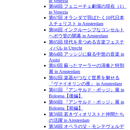
in Venezia
第68回 フェニーチェ劇場の現在（1）
in Venezia
第67回 オランダで羽ばたく10代日本
人チェリスト in Amsterdam
第66回 インクルーシブなコンセルト
ヘボウ管の開幕 in Amsterdam
第65回 現代を見つめる古楽フェステ
ィバル in Utrecht
第64回 アッシジに蘇る中世の音楽 in
Assisi
第63回 蘇ったマーラーの演奏と特別
展 in Amsterdam
第62回 楽器がつなぐ世界を魅せる
『ヴァイオリンの夜』 in Amsterdam
第61回 『アンサルド・ポッジ』展 in
Bologna【後編】
第60回 『アンサルド・ポッジ』展 in
Bologna【前編】
第59回 若きヴィオリストと仲間たち
の活躍 in Amsterdam
第58回 オペラの父・モンテヴェルデ