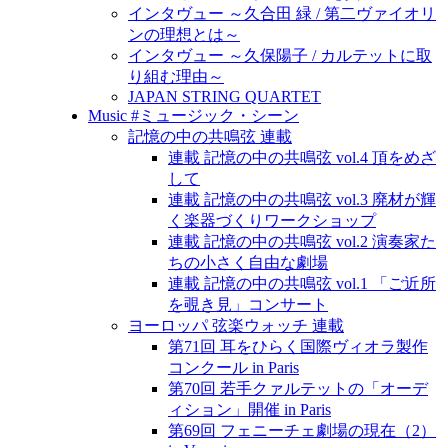
インタヴュー ～久合田 緑 / 第二ヴァイオリ
ンの理想とは～
インタヴュー ～久保陽子 / カルテットに取
り組む理由～
JAPAN STRING QUARTET
Music #ミュージック・シーン
記憶の中の共鳴弦 連載
連載 記憶の中の共鳴弦 vol.4 頂をめざ
して
連載 記憶の中の共鳴弦 vol.3 廃材が輝
く楽器づくりワークショップ
連載 記憶の中の共鳴弦 vol.2 演奏家た
ちの小さく自由な劇場
連載 記憶の中の共鳴弦 vol.1 「ご近所
を覗き見」コンサート
ヨーロッパ 弦楽ウォッチ 連載
第71回 耳をひらく国際ヴィオラ製作
コンクール in Paris
第70回 若手クァルテットの「オーデ
ィション」開催 in Paris
第69回 フェニーチェ劇場の現在（2）