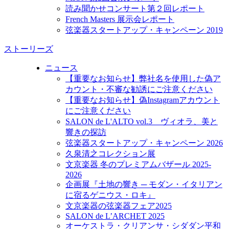
読み聞かせコンサート第２回レポート
French Masters 展示会レポート
弦楽器スタートアップ・キャンペーン 2019
ストーリーズ
ニュース
【重要なお知らせ】弊社名を使用した偽ア
カウント・不審な勧誘にご注意ください
【重要なお知らせ】偽Instagramアカウント
にご注意ください
SALON de L'ALTO vol.3 ヴィオラ、美と
響きの探訪
弦楽器スタートアップ・キャンペーン 2026
久泉清之コレクション展
文京楽器 冬のプレミアムバザール 2025-
2026
企画展『土地の響き ─ モダン・イタリアン
に宿るゲニウス・ロキ』
文京楽器の弦楽器フェア2025
SALON de L’ARCHET 2025
オーケストラ・クリアンサ・シダダン平和