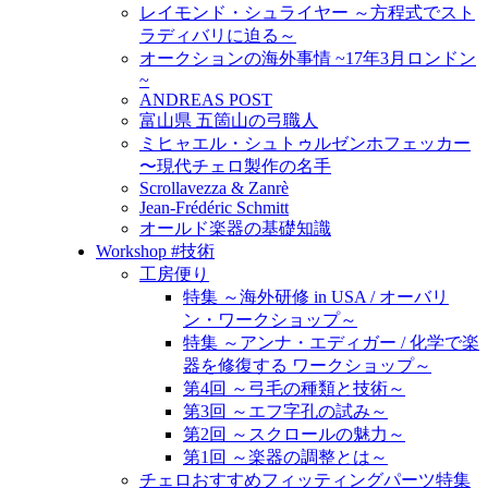
レイモンド・シュライヤー ～方程式でスト
ラディバリに迫る～
オークションの海外事情 ~17年3月ロンドン
~
ANDREAS POST
富山県 五箇山の弓職人
ミヒャエル・シュトゥルゼンホフェッカー
〜現代チェロ製作の名手
Scrollavezza & Zanrè
Jean-Frédéric Schmitt
オールド楽器の基礎知識
Workshop #技術
工房便り
特集 ～海外研修 in USA / オーバリ
ン・ワークショップ～
特集 ～アンナ・エディガー / 化学で楽
器を修復する ワークショップ～
第4回 ～弓毛の種類と技術～
第3回 ～エフ字孔の試み～
第2回 ～スクロールの魅力～
第1回 ～楽器の調整とは～
チェロおすすめフィッティングパーツ特集