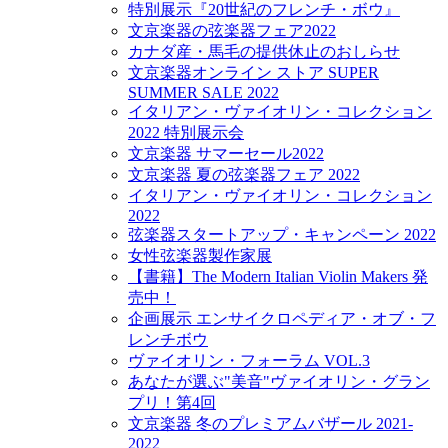
特別展示『20世紀のフレンチ・ボウ』
文京楽器の弦楽器フェア2022
カナダ産・馬毛の提供休止のおしらせ
文京楽器オンライン ストア SUPER
SUMMER SALE 2022
イタリアン・ヴァイオリン・コレクション
2022 特別展示会
文京楽器 サマーセール2022
文京楽器 夏の弦楽器フェア 2022
イタリアン・ヴァイオリン・コレクション
2022
弦楽器スタートアップ・キャンペーン 2022
女性弦楽器製作家展
【書籍】The Modern Italian Violin Makers 発
売中！
企画展示 エンサイクロペディア・オブ・フ
レンチボウ
ヴァイオリン・フォーラム VOL.3
あなたが選ぶ"美音"ヴァイオリン・グラン
プリ！第4回
文京楽器 冬のプレミアムバザール 2021-
2022