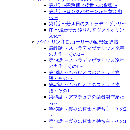
第3話 〜円熟期と後世への影響〜
第2話 〜ロングパターンから黄金期
へ〜
第1話 〜若き日のストラディヴァリ〜
序 〜遺伝子が織りなすヴァイオリン
文化〜
バイオリン商 D.ローリーの回想録 連載
最終話 ～ストラディヴァリウス晩年
の力作 ・その2～
第49話 ～ストラディヴァリウス晩年
の力作・その1～
第48話 ～もうひとつのストラド物
語・その2～
第47話 ～もうひとつのストラド物
語・その1～
第46話 ～アマチュアの楽器製作家た
ち～
第45話 ～楽器の運命と持ち主・その2
～
第44話 ～楽器の運命と持ち主・その1
～