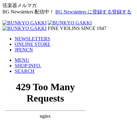
弦楽器メルマガ
BG Newsletters 配信中！
BG Newsletters に登録する
登録する
FINE VIOLINS SINCE 1947
NEWSLETTERS
ONLINE STORE
JP
EN
CN
MENU
SHOP INFO.
SEARCH