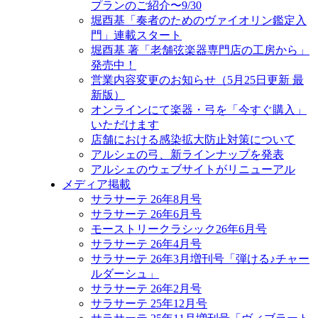
プランのご紹介〜9/30
堀酉基「奏者のためのヴァイオリン鑑定入
門」連載スタート
堀酉基 著「老舗弦楽器専門店の工房から」
発売中！
営業内容変更のお知らせ（5月25日更新 最
新版）
オンラインにて楽器・弓を「今すぐ購入」
いただけます
店舗における感染拡大防止対策について
アルシェの弓、新ラインナップを発表
アルシェのウェブサイトがリニューアル
メディア掲載
サラサーテ 26年8月号
サラサーテ 26年6月号
モーストリークラシック26年6月号
サラサーテ 26年4月号
サラサーテ 26年3月増刊号「弾ける♪チャー
ルダーシュ」
サラサーテ 26年2月号
サラサーテ 25年12月号