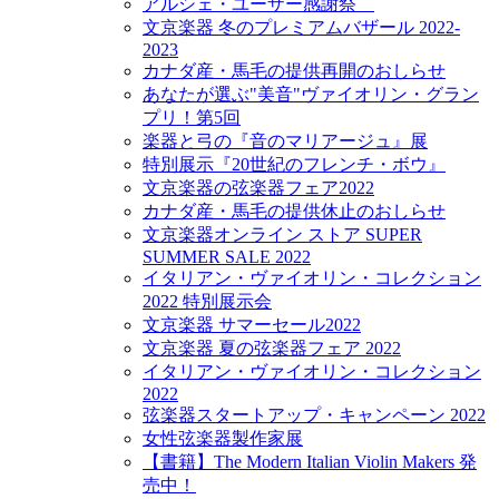
アルシェ・ユーザー感謝祭
文京楽器 冬のプレミアムバザール 2022-
2023
カナダ産・馬毛の提供再開のおしらせ
あなたが選ぶ"美音"ヴァイオリン・グラン
プリ！第5回
楽器と弓の『音のマリアージュ』展
特別展示『20世紀のフレンチ・ボウ』
文京楽器の弦楽器フェア2022
カナダ産・馬毛の提供休止のおしらせ
文京楽器オンライン ストア SUPER
SUMMER SALE 2022
イタリアン・ヴァイオリン・コレクション
2022 特別展示会
文京楽器 サマーセール2022
文京楽器 夏の弦楽器フェア 2022
イタリアン・ヴァイオリン・コレクション
2022
弦楽器スタートアップ・キャンペーン 2022
女性弦楽器製作家展
【書籍】The Modern Italian Violin Makers 発
売中！