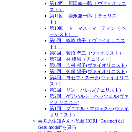
第12回 原田幸一郎（ ヴァイオリニ
スト）
第11回 徳永兼一郎（ チェリス
ト）
第10回 トーマス・マーティン（ ベ
ーシスト）
第9回 篠崎 功子（ ヴァイオリニス
ト）
第8回 菅沼 準二（ヴィオリスト）
第7回 林 峰男（チェリスト）
第6回 吉村 邦子(ヴァイオリニスト)
第5回 久保 陽子(ヴァイオリニスト)
第4回 ヨゼフ・スーク(ヴァイオリニ
スト)
第3回 リン・ハレル(チェリスト)
第2回 ゲアハルト・ヘッツェル(ヴァ
イオリニスト)
第1回 ダニエル・マジェスケ(ヴァイ
オリニスト)
喜多原生知さんへYuki HORI “Guarneri del
Gesu model”を貸与