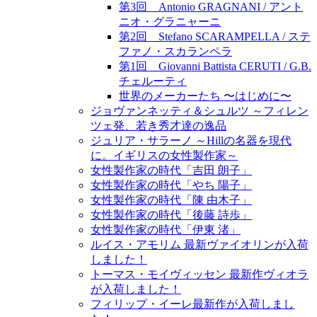
第3回 Antonio GRAGNANI / アント
ニオ・グラニャーニ
第2回 Stefano SCARAMPELLA / ステ
ファノ・スカランペラ
第1回 Giovanni Battista CERUTI / G.B.
チェルーティ
世界のメーカーたち 〜はじめに〜
ジョヴァンネッティ＆シュルツ ～フィレン
ツェ発、若き秀才達の逸品
ジュリア・サラーノ ～Hillの名器を現代
に。イギリスの女性製作家～
女性製作家の時代「吉田 朗子」
女性製作家の時代「やち 陽子」
女性製作家の時代「陳 由木子」
女性製作家の時代「後藤 詩歩」
女性製作家の時代「伊東 渚」
ルイス・アモリム 最新ヴァイオリンが入荷
しました！
トーマス・モイヴィッセン 最新作ヴィオラ
が入荷しました！
フィリップ・イーレ最新作が入荷しまし