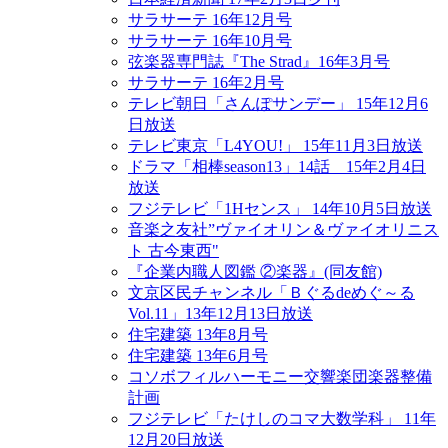
サラサーテ 16年12月号
サラサーテ 16年10月号
弦楽器専門誌『The Strad』16年3月号
サラサーテ 16年2月号
テレビ朝日「さんぽサンデー」 15年12月6
日放送
テレビ東京「L4YOU!」 15年11月3日放送
ドラマ「相棒season13」14話 15年2月4日
放送
フジテレビ「1Hセンス」 14年10月5日放送
音楽之友社”ヴァイオリン＆ヴァイオリニス
ト 古今東西"
『企業内職人図鑑 ②楽器』(同友館)
文京区民チャンネル「Ｂぐるdeめぐ～る
Vol.11」13年12月13日放送
住宅建築 13年8月号
住宅建築 13年6月号
コソボフィルハーモニー交響楽団楽器整備
計画
フジテレビ「たけしのコマ大数学科」 11年
12月20日放送