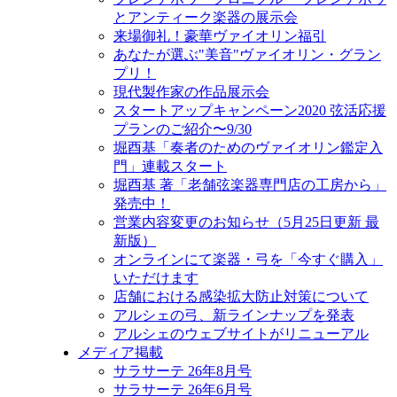
とアンティーク楽器の展示会
来場御礼！豪華ヴァイオリン福引
あなたが選ぶ"美音"ヴァイオリン・グラン
プリ！
現代製作家の作品展示会
スタートアップキャンペーン2020 弦活応援
プランのご紹介〜9/30
堀酉基「奏者のためのヴァイオリン鑑定入
門」連載スタート
堀酉基 著「老舗弦楽器専門店の工房から」
発売中！
営業内容変更のお知らせ（5月25日更新 最
新版）
オンラインにて楽器・弓を「今すぐ購入」
いただけます
店舗における感染拡大防止対策について
アルシェの弓、新ラインナップを発表
アルシェのウェブサイトがリニューアル
メディア掲載
サラサーテ 26年8月号
サラサーテ 26年6月号