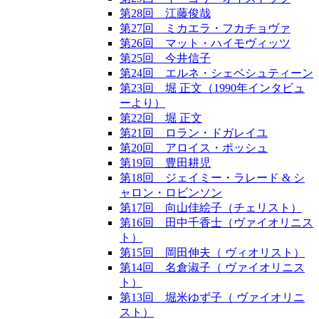
第28回 江藤俊哉
第27回 ミカエラ・フカチョヴァ
第26回 マット・ハイモヴィッツ
第25回 今井信子
第24回 エルネ・シェベシュティーン
第23回 堀 正文（1990年インタビュ
ーより）
第22回 堀 正文
第21回 ロラン・ドガレイユ
第20回 アロイス・ポッシュ
第19回 豊田耕児
第18回 ジェイミー・ラレード & シ
ャロン・ロビンソン
第17回 向山佳絵子（チェリスト）
第16回 田中千香士（ヴァイオリニス
ト）
第15回 岡田伸夫（ ヴィオリスト）
第14回 名倉淑子（ ヴァイオリニス
ト）
第13回 堀米ゆず子（ ヴァイオリニ
スト）