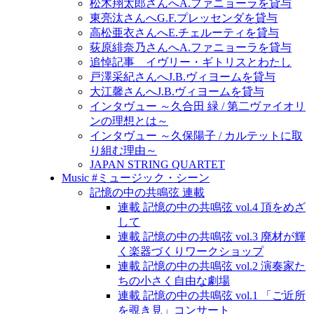
松木翔太郎さんへA.ファニョーラを貸与
東亮汰さんへG.F.プレッセンダを貸与
高松亜衣さんへE.チェルーティを貸与
荻原緋奈乃さんへA.ファニョーラを貸与
追悼記事 イヴリー・ギトリスとわたし
戸澤采紀さんへJ.B.ヴィヨームを貸与
大江馨さんへJ.B.ヴィヨームを貸与
インタヴュー ～久合田 緑 / 第二ヴァイオリ
ンの理想とは～
インタヴュー ～久保陽子 / カルテットに取
り組む理由～
JAPAN STRING QUARTET
Music #ミュージック・シーン
記憶の中の共鳴弦 連載
連載 記憶の中の共鳴弦 vol.4 頂をめざ
して
連載 記憶の中の共鳴弦 vol.3 廃材が輝
く楽器づくりワークショップ
連載 記憶の中の共鳴弦 vol.2 演奏家た
ちの小さく自由な劇場
連載 記憶の中の共鳴弦 vol.1 「ご近所
を覗き見」コンサート