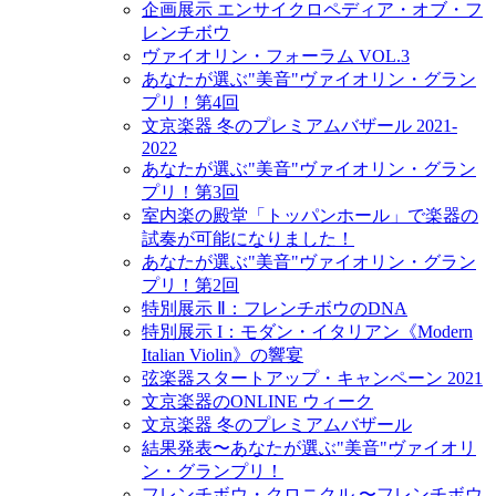
企画展示 エンサイクロペディア・オブ・フ
レンチボウ
ヴァイオリン・フォーラム VOL.3
あなたが選ぶ"美音"ヴァイオリン・グラン
プリ！第4回
文京楽器 冬のプレミアムバザール 2021-
2022
あなたが選ぶ"美音"ヴァイオリン・グラン
プリ！第3回
室内楽の殿堂「トッパンホール」で楽器の
試奏が可能になりました！
あなたが選ぶ"美音"ヴァイオリン・グラン
プリ！第2回
特別展示 Ⅱ：フレンチボウのDNA
特別展示 I：モダン・イタリアン《Modern
Italian Violin》の響宴
弦楽器スタートアップ・キャンペーン 2021
文京楽器のONLINE ウィーク
文京楽器 冬のプレミアムバザール
結果発表〜あなたが選ぶ"美音"ヴァイオリ
ン・グランプリ！
フレンチボウ・クロニクル 〜フレンチボウ