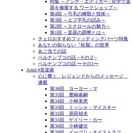
特集 ～アンナ・エディガー / 化学で楽
器を修復する ワークショップ～
第4回 ～弓毛の種類と技術～
第3回 ～エフ字孔の試み～
第2回 ～スクロールの魅力～
第1回 ～楽器の調整とは～
チェロおすすめフィッティングパーツ特集
あなたの知らない『松脂』の世界
あご当ての話
ペルナンブコの話 ~その２~
ペルナンブコの話 〜その1〜
Artist #音楽家
心に響く、レジェンドからのメッセージ
連載
第36回 ヨーヨー・マ
第35回 豊嶋泰嗣
第34回 小林美恵
第33回 ミッシャ・マイスキー
第32回 原田禎夫
第31回 ゲイリー・カー
第30回 小林健次
第29回 イーゴリ・オイストラフ