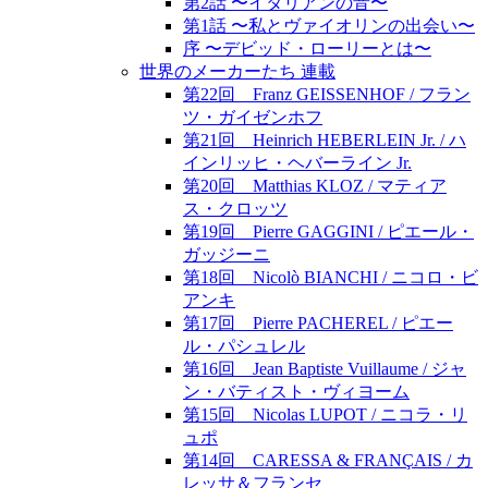
第2話 〜イタリアンの音〜
第1話 〜私とヴァイオリンの出会い〜
序 〜デビッド・ローリーとは〜
世界のメーカーたち 連載
第22回 Franz GEISSENHOF / フラン
ツ・ガイゼンホフ
第21回 Heinrich HEBERLEIN Jr. / ハ
インリッヒ・ヘバーライン Jr.
第20回 Matthias KLOZ / マティア
ス・クロッツ
第19回 Pierre GAGGINI / ピエール・
ガッジーニ
第18回 Nicolò BIANCHI / ニコロ・ビ
アンキ
第17回 Pierre PACHEREL / ピエー
ル・パシュレル
第16回 Jean Baptiste Vuillaume / ジャ
ン・バティスト・ヴィヨーム
第15回 Nicolas LUPOT / ニコラ・リ
ュポ
第14回 CARESSA & FRANÇAIS / カ
レッサ＆フランセ