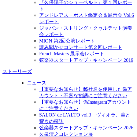
『久保陽子のシューベルト』第１回レポー
ト
アンドレアス・ポスト鑑定会＆展示会 Vol.6
レポート
ジャパン・ストリング・クヮルテット演奏
会レポート
MION 第2回公演レポート
読み聞かせコンサート第２回レポート
French Masters 展示会レポート
弦楽器スタートアップ・キャンペーン 2019
ストーリーズ
ニュース
【重要なお知らせ】弊社名を使用した偽ア
カウント・不審な勧誘にご注意ください
【重要なお知らせ】偽Instagramアカウント
にご注意ください
SALON de L'ALTO vol.3 ヴィオラ、美と
響きの探訪
弦楽器スタートアップ・キャンペーン 2026
久泉清之コレクション展