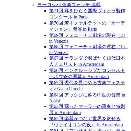
ヨーロッパ 弦楽ウォッチ 連載
第71回 耳をひらく国際ヴィオラ製作
コンクール in Paris
第70回 若手クァルテットの「オーデ
ィション」開催 in Paris
第69回 フェニーチェ劇場の現在（2）
in Venezia
第68回 フェニーチェ劇場の現在（1）
in Venezia
第67回 オランダで羽ばたく10代日本
人チェリスト in Amsterdam
第66回 インクルーシブなコンセルト
ヘボウ管の開幕 in Amsterdam
第65回 現代を見つめる古楽フェステ
ィバル in Utrecht
第64回 アッシジに蘇る中世の音楽 in
Assisi
第63回 蘇ったマーラーの演奏と特別
展 in Amsterdam
第62回 楽器がつなぐ世界を魅せる
『ヴァイオリンの夜』 in Amsterdam
第61回 『アンサルド・ポッジ』展 in