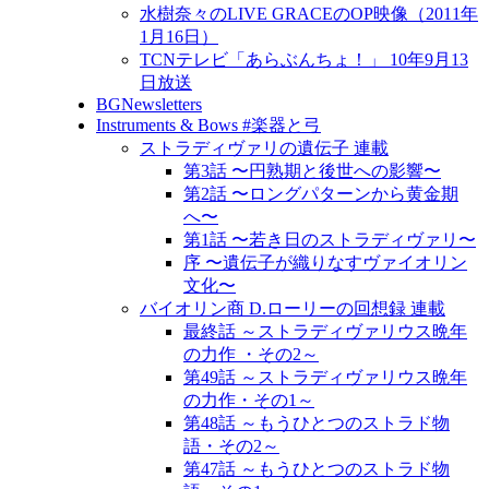
水樹奈々のLIVE GRACEのOP映像（2011年
1月16日）
TCNテレビ「あらぶんちょ！」 10年9月13
日放送
BGNewsletters
Instruments & Bows #楽器と弓
ストラディヴァリの遺伝子 連載
第3話 〜円熟期と後世への影響〜
第2話 〜ロングパターンから黄金期
へ〜
第1話 〜若き日のストラディヴァリ〜
序 〜遺伝子が織りなすヴァイオリン
文化〜
バイオリン商 D.ローリーの回想録 連載
最終話 ～ストラディヴァリウス晩年
の力作 ・その2～
第49話 ～ストラディヴァリウス晩年
の力作・その1～
第48話 ～もうひとつのストラド物
語・その2～
第47話 ～もうひとつのストラド物