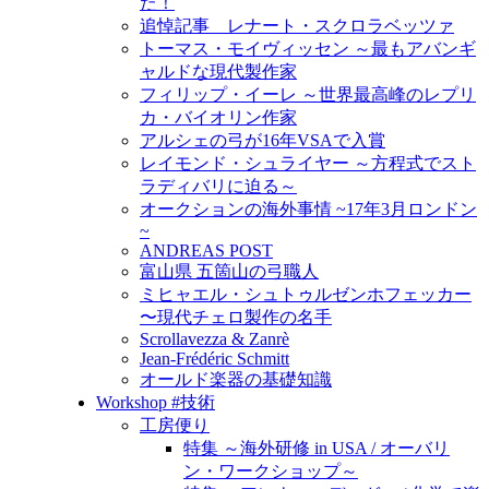
た！
追悼記事 レナート・スクロラベッツァ
トーマス・モイヴィッセン ～最もアバンギ
ャルドな現代製作家
フィリップ・イーレ ～世界最高峰のレプリ
カ・バイオリン作家
アルシェの弓が16年VSAで入賞
レイモンド・シュライヤー ～方程式でスト
ラディバリに迫る～
オークションの海外事情 ~17年3月ロンドン
~
ANDREAS POST
富山県 五箇山の弓職人
ミヒャエル・シュトゥルゼンホフェッカー
〜現代チェロ製作の名手
Scrollavezza & Zanrè
Jean-Frédéric Schmitt
オールド楽器の基礎知識
Workshop #技術
工房便り
特集 ～海外研修 in USA / オーバリ
ン・ワークショップ～