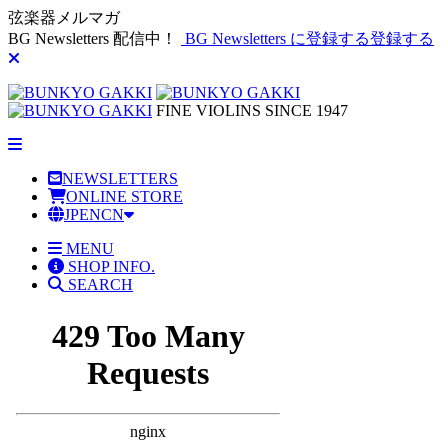
弦楽器メルマガ
BG Newsletters 配信中！
BG Newsletters に登録する
登録する
FINE VIOLINS SINCE 1947
NEWSLETTERS
ONLINE STORE
JP
EN
CN
MENU
SHOP INFO.
SEARCH