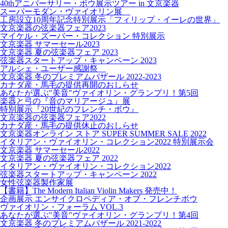
40thアニバーサリー・ボウ展示ツアー in 文京楽器
スーパーモダン・ヴァイオリン展
工房設立10周年記念特別展示「フィリップ・イーレの世界」
文京楽器の弦楽器フェア2023
マイケル・ズーバー・コレクション 特別展示
文京楽器 サマーセール2023
文京楽器 夏の弦楽器フェア 2023
弦楽器スタートアップ・キャンペーン 2023
アルシェ・ユーザー感謝祭
文京楽器 冬のプレミアムバザール 2022-2023
カナダ産・馬毛の提供再開のおしらせ
あなたが選ぶ"美音"ヴァイオリン・グランプリ！第5回
楽器と弓の『音のマリアージュ』展
特別展示『20世紀のフレンチ・ボウ』
文京楽器の弦楽器フェア2022
カナダ産・馬毛の提供休止のおしらせ
文京楽器オンライン ストア SUPER SUMMER SALE 2022
イタリアン・ヴァイオリン・コレクション2022 特別展示会
文京楽器 サマーセール2022
文京楽器 夏の弦楽器フェア 2022
イタリアン・ヴァイオリン・コレクション2022
弦楽器スタートアップ・キャンペーン 2022
女性弦楽器製作家展
【書籍】The Modern Italian Violin Makers 発売中！
企画展示 エンサイクロペディア・オブ・フレンチボウ
ヴァイオリン・フォーラム VOL.3
あなたが選ぶ"美音"ヴァイオリン・グランプリ！第4回
文京楽器 冬のプレミアムバザール 2021-2022