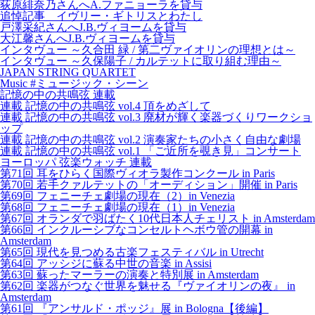
荻原緋奈乃さんへA.ファニョーラを貸与
追悼記事 イヴリー・ギトリスとわたし
戸澤采紀さんへJ.B.ヴィヨームを貸与
大江馨さんへJ.B.ヴィヨームを貸与
インタヴュー ～久合田 緑 / 第二ヴァイオリンの理想とは～
インタヴュー ～久保陽子 / カルテットに取り組む理由～
JAPAN STRING QUARTET
Music #ミュージック・シーン
記憶の中の共鳴弦 連載
連載 記憶の中の共鳴弦 vol.4 頂をめざして
連載 記憶の中の共鳴弦 vol.3 廃材が輝く楽器づくりワークショ
ップ
連載 記憶の中の共鳴弦 vol.2 演奏家たちの小さく自由な劇場
連載 記憶の中の共鳴弦 vol.1 「ご近所を覗き見」コンサート
ヨーロッパ 弦楽ウォッチ 連載
第71回 耳をひらく国際ヴィオラ製作コンクール in Paris
第70回 若手クァルテットの「オーディション」開催 in Paris
第69回 フェニーチェ劇場の現在（2）in Venezia
第68回 フェニーチェ劇場の現在（1）in Venezia
第67回 オランダで羽ばたく10代日本人チェリスト in Amsterdam
第66回 インクルーシブなコンセルトヘボウ管の開幕 in
Amsterdam
第65回 現代を見つめる古楽フェスティバル in Utrecht
第64回 アッシジに蘇る中世の音楽 in Assisi
第63回 蘇ったマーラーの演奏と特別展 in Amsterdam
第62回 楽器がつなぐ世界を魅せる『ヴァイオリンの夜』 in
Amsterdam
第61回 『アンサルド・ポッジ』展 in Bologna【後編】