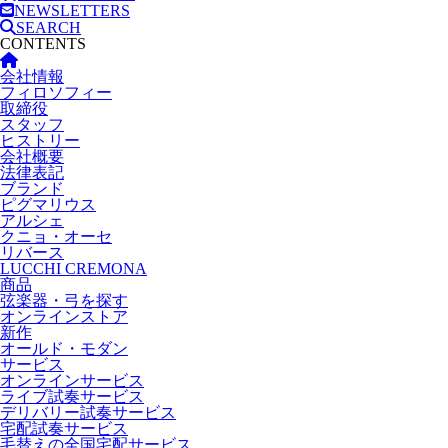
NEWSLETTERS
SEARCH
CONTENTS
会社情報
フィロソフィー
取締役
スタッフ
ヒストリー
会社概要
法律表記
ブランド
ピグマリウス
アルシェ
クニョ・オーセ
リバース
LUCCHI CREMONA
商品
弦楽器・弓を探す
オンラインストア
新作
オールド・モダン
サービス
オンラインサービス
ライブ試奏サービス
デリバリー試奏サービス
宅配試奏サービス
毛替えの全国宅配サービス