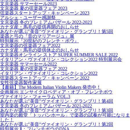
文京楽器 サマーセール2023
文京楽器 夏の弦楽器フェア 2023
弦楽器スタートアップ・キャンペーン 2023
アルシェ・ユーザー感謝祭
文京楽器 冬のプレミアムバザール 2022-2023
カナダ産・馬毛の提供再開のおしらせ
あなたが選ぶ"美音"ヴァイオリン・グランプリ！第5回
楽器と弓の『音のマリアージュ』展
特別展示『20世紀のフレンチ・ボウ』
文京楽器の弦楽器フェア2022
カナダ産・馬毛の提供休止のおしらせ
文京楽器オンライン ストア SUPER SUMMER SALE 2022
イタリアン・ヴァイオリン・コレクション2022 特別展示会
文京楽器 サマーセール2022
文京楽器 夏の弦楽器フェア 2022
イタリアン・ヴァイオリン・コレクション2022
弦楽器スタートアップ・キャンペーン 2022
女性弦楽器製作家展
【書籍】The Modern Italian Violin Makers 発売中！
企画展示 エンサイクロペディア・オブ・フレンチボウ
ヴァイオリン・フォーラム VOL.3
あなたが選ぶ"美音"ヴァイオリン・グランプリ！第4回
文京楽器 冬のプレミアムバザール 2021-2022
あなたが選ぶ"美音"ヴァイオリン・グランプリ！第3回
室内楽の殿堂「トッパンホール」で楽器の試奏が可能になりま
した！
あなたが選ぶ"美音"ヴァイオリン・グランプリ！第2回
特別展示 Ⅱ：フレンチボウのDNA