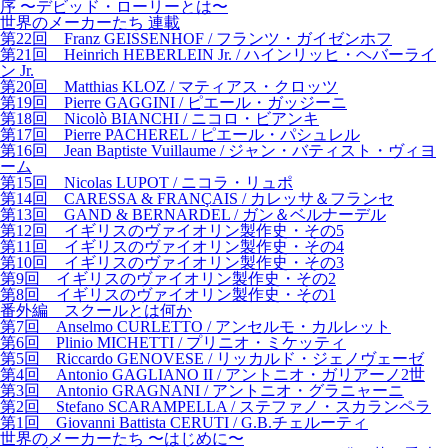
序 〜デビッド・ローリーとは〜
世界のメーカーたち 連載
第22回 Franz GEISSENHOF / フランツ・ガイゼンホフ
第21回 Heinrich HEBERLEIN Jr. / ハインリッヒ・ヘバーライ
ン Jr.
第20回 Matthias KLOZ / マティアス・クロッツ
第19回 Pierre GAGGINI / ピエール・ガッジーニ
第18回 Nicolò BIANCHI / ニコロ・ビアンキ
第17回 Pierre PACHEREL / ピエール・パシュレル
第16回 Jean Baptiste Vuillaume / ジャン・バティスト・ヴィヨ
ーム
第15回 Nicolas LUPOT / ニコラ・リュポ
第14回 CARESSA & FRANÇAIS / カレッサ＆フランセ
第13回 GAND & BERNARDEL / ガン＆ベルナーデル
第12回 イギリスのヴァイオリン製作史・その5
第11回 イギリスのヴァイオリン製作史・その4
第10回 イギリスのヴァイオリン製作史・その3
第9回 イギリスのヴァイオリン製作史・その2
第8回 イギリスのヴァイオリン製作史・その1
番外編 スクールとは何か
第7回 Anselmo CURLETTO / アンセルモ・カルレット
第6回 Plinio MICHETTI / プリニオ・ミケッティ
第5回 Riccardo GENOVESE / リッカルド・ジェノヴェーゼ
第4回 Antonio GAGLIANO II / アントニオ・ガリアーノ2世
第3回 Antonio GRAGNANI / アントニオ・グラニャーニ
第2回 Stefano SCARAMPELLA / ステファノ・スカランペラ
第1回 Giovanni Battista CERUTI / G.B.チェルーティ
世界のメーカーたち 〜はじめに〜