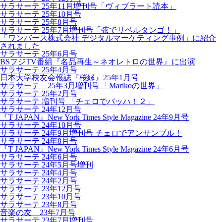
サラサーテ 25年11月増刊号「ヴィブラート読本」
サラサーテ 25年10月号
サラサーテ 25年8月号
サラサーテ 25年7月増刊号「弦でリベルタンゴ！」
「ワンバース株式会社 デジタルマーケティング事例」に紹介
されました
サラサーテ 25年6月号
BSフジTV番組『名品再生～ネオレトロの世界』に出演
サラサーテ 25年4月号
日本大学校友会報誌『桜縁』25年1月号
サラサーテ 25年3月増刊号 「Marikoの世界」
サラサーテ 25年2月号
サラサーテ 増刊号 「チェロでバッハ！２」
サラサーテ 24年12月号
『T JAPAN』New York Times Style Magazine 24年9月号
サラサーテ 24年10月号
サラサーテ 24年9月増刊号 チェロでアンサンブル！
サラサーテ 24年8月号
『T JAPAN』New York Times Style Magazine 24年6月号
サラサーテ 24年6月号
サラサーテ 24年5月号増刊
サラサーテ 24年4月号
サラサーテ 24年2月号
サラサーテ 23年12月号
サラサーテ 23年10月号
サラサーテ 23年8月号
音楽の友 23年7月号
サラサーテ 23年7月増刊号