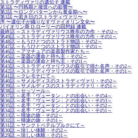
ストラディヴァリの遺伝子 連載
第3話 〜円熟期と後世への影響〜
第2話 〜ロングパターンから黄金期へ〜
第1話 〜若き日のストラディヴァリ〜
序 〜遺伝子が織りなすヴァイオリン文化〜
バイオリン商 D.ローリーの回想録 連載
最終話 ～ストラディヴァリウス晩年の力作 ・その2～
第49話 ～ストラディヴァリウス晩年の力作・その1～
第48話 ～もうひとつのストラド物語・その2～
第47話 ～もうひとつのストラド物語・その1～
第46話 ～アマチュアの楽器製作家たち～
第45話 ～楽器の運命と持ち主・その2～
第44話 ～楽器の運命と持ち主・その1～
第43話 ～ストラディヴァリウスの取引で得た名声・その2～
第42話 ～ストラディヴァリウスの取引で得た名声・その1～
第41話 ～クレモナにて～
第40話 ～サメルディスのストラディヴァリ・その2～
第39話 ～サメルディスのストラディヴァリ・その1～
第38話 ～セッソール～
第37話 ～名手「ヴュータン」との出会い・その4～
第36話 ～名手「ヴュータン」との出会い・その3～
第35話 ～名手「ヴュータン」との出会い・その2～
第34話 ～名手「ヴュータン」との出会い・その1～
第33話 ～帰途の旅・その2～
第32話 ～帰途の旅・その1～
第31話 ～サンクトペテルブルクにて～
第30話 ～珍しい体験・その2～
第29話 ～珍しい体験・その1～