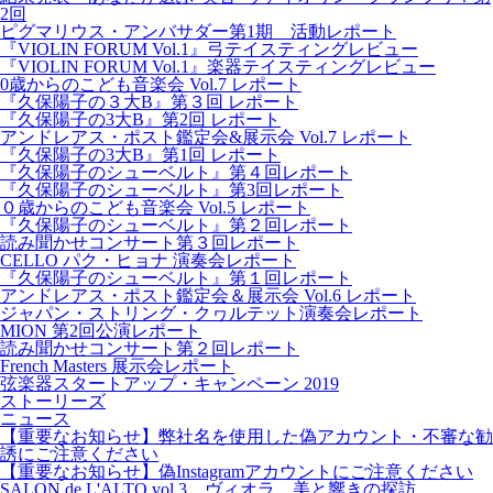
2回
ピグマリウス・アンバサダー第1期 活動レポート
『VIOLIN FORUM Vol.1』弓テイスティングレビュー
『VIOLIN FORUM Vol.1』楽器テイスティングレビュー
0歳からのこども音楽会 Vol.7 レポート
『久保陽子の３大B』第３回 レポート
『久保陽子の3大B』第2回 レポート
アンドレアス・ポスト鑑定会&展示会 Vol.7 レポート
『久保陽子の3大B』第1回 レポート
『久保陽子のシューベルト』第４回レポート
『久保陽子のシューベルト』第3回レポート
０歳からのこども音楽会 Vol.5 レポート
『久保陽子のシューベルト』第２回レポート
読み聞かせコンサート第３回レポート
CELLO パク・ヒョナ 演奏会レポート
『久保陽子のシューベルト』第１回レポート
アンドレアス・ポスト鑑定会＆展示会 Vol.6 レポート
ジャパン・ストリング・クヮルテット演奏会レポート
MION 第2回公演レポート
読み聞かせコンサート第２回レポート
French Masters 展示会レポート
弦楽器スタートアップ・キャンペーン 2019
ストーリーズ
ニュース
【重要なお知らせ】弊社名を使用した偽アカウント・不審な勧
誘にご注意ください
【重要なお知らせ】偽Instagramアカウントにご注意ください
SALON de L'ALTO vol.3 ヴィオラ、美と響きの探訪