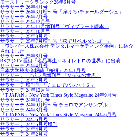
モーストリークラシック26年6月号
サラサーテ 26年4月号
サラサーテ 26年3月増刊号「弾ける♪チャールダーシュ」
サラサーテ 26年2月号
サラサーテ 25年12月号
サラサーテ 25年11月増刊号「ヴィブラート読本」
サラサーテ 25年10月号
サラサーテ 25年8月号
サラサーテ 25年7月増刊号「弦でリベルタンゴ！」
「ワンバース株式会社 デジタルマーケティング事例」に紹介
されました
サラサーテ 25年6月号
BSフジTV番組『名品再生～ネオレトロの世界』に出演
サラサーテ 25年4月号
日本大学校友会報誌『桜縁』25年1月号
サラサーテ 25年3月増刊号 「Marikoの世界」
サラサーテ 25年2月号
サラサーテ 増刊号 「チェロでバッハ！２」
サラサーテ 24年12月号
『T JAPAN』New York Times Style Magazine 24年9月号
サラサーテ 24年10月号
サラサーテ 24年9月増刊号 チェロでアンサンブル！
サラサーテ 24年8月号
『T JAPAN』New York Times Style Magazine 24年6月号
サラサーテ 24年6月号
サラサーテ 24年5月号増刊
サラサーテ 24年4月号
サラサーテ 24年2月号