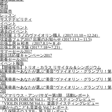
鑑定
売却
卸販売
レッスン
サステナビリティ
イベント
今後のイベント
過去のイベント
特別展 ミラノのヴァイオリン職人（2017.11.10～12.24）
弦楽器フェア2017 出展のお知らせ (2017.11.3～11.5)
出張工房 in 松本 （2017.8.1〜８.4)
出張工房 in 大阪 (2017.7.18〜7.23）
サマーセール2017
新生活応援キャンペーン2017
新春セール2017
イベント報告
【開催報告】トリオ・カラス リサイタル＆シンポジウム
結果発表〜あなたが選ぶ"美音"ヴァイオリン・グランプリ！第
5回
結果発表〜あなたが選ぶ"美音"ヴァイオリン・グランプリ！第
3回
結果発表〜あなたが選ぶ"美音"ヴァイオリン・グランプリ！第
2回
ピグマリウス・アンバサダー第1期 活動レポート
『VIOLIN FORUM Vol.1』弓テイスティングレビュー
『VIOLIN FORUM Vol.1』楽器テイスティングレビュー
0歳からのこども音楽会 Vol.7 レポート
『久保陽子の３大B』第３回 レポート