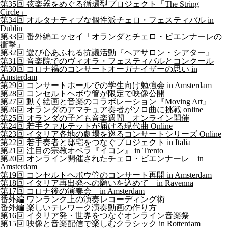
第35回 弦楽器をめぐる循環型プロジェクト「The String
Circle」
第34回 オルタナティブな個性派チェロ・フェスティバル in
Dublin
第33回 番外編エッセイ「オランダとチェロ・ビエンナーレの
衝撃」
第32回 遊び心あふれる抗議活動『ヘアサロン・シアター』
第31回 音楽院でのヴィオラ・フェスティバルとコンクール
第30回 コロナ禍のコンサートオーガナイザーの思い in
Amsterdam
第29回 コンサートホールでの学生向け勉強会 in Amsterdam
第28回 コンセルトヘボウ管が限定で映像公開
第27回 動く絵画と音楽のコラボレーション『Moving Art』
第26回 オランダのアマチュア奏者がソロ曲に挑戦 online
第25回 オランダの子ども音楽週間 オンライン開催
第24回 若手クァルテットが届ける現代曲 Online
第23回 イタリア各地の劇場を巡るコンサートシリーズ Online
第22回 若手奏者と邸宅をつなぐプロジェクト in Italia
第21回 注目の宗教オペラ『イコン』 in Trento
第20回 オンライン開催されたチェロ・ビエンナーレ in
Amsterdam
第19回 コンセルトヘボウ管のコンサート再開 in Amsterdam
第18回 イタリア再出発への願いを込めて in Ravenna
第17回 コロナ後の演奏会 in Amsterdam
番外編 ワンランク上の演奏レコーディング術
番外編 楽しいテレワーク演奏動画の作り方
第16回 イタリア発・世界をつなぐオンライン音楽祭
第15回 映像と音楽配信で楽しむクラシック in Rotterdam