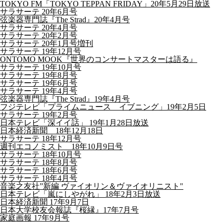
TOKYO FM「TOKYO TEPPAN FRIDAY」20年5月29日放送
サラサーテ 20年6月号
弦楽器専門誌『The Strad』20年4月号
サラサーテ 20年4月号
サラサーテ 20年2月号
サラサーテ 20年1月号増刊
サラサーテ 19年12月号
ONTOMO MOOK『世界のコンサートマスターは語る』
サラサーテ 19年10月号
サラサーテ 19年8月号
サラサーテ 19年6月号
サラサーテ 19年4月号
弦楽器専門誌『The Strad』19年4月号
フジテレビ「プライムニュース イブニング」19年2月5日
サラサーテ 19年2月号
日本テレビ「深イイ話」 19年1月28日放送
日本経済新聞 18年12月18日
サラサーテ 18年12月号
週刊エコノミスト 18年10月9日号
サラサーテ 18年10月号
サラサーテ 18年8月号
サラサーテ 18年6月号
サラサーテ 18年4月号
音楽之友社”新編 ヴァイオリン＆ヴァイオリニスト"
日本テレビ「嵐にしやがれ」 18年2月3日放送
日本経済新聞 17年9月7日
日本大学校友会報誌『桜縁』17年7月号
家庭画報 17年9月号