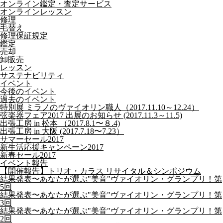
オンライン鑑定・査定サービス
オンラインレッスン
修理
毛替え
修理保証規定
鑑定
売却
卸販売
レッスン
サステナビリティ
イベント
今後のイベント
過去のイベント
特別展 ミラノのヴァイオリン職人（2017.11.10～12.24）
弦楽器フェア2017 出展のお知らせ (2017.11.3～11.5)
出張工房 in 松本 （2017.8.1〜８.4)
出張工房 in 大阪 (2017.7.18〜7.23）
サマーセール2017
新生活応援キャンペーン2017
新春セール2017
イベント報告
【開催報告】トリオ・カラス リサイタル＆シンポジウム
結果発表〜あなたが選ぶ"美音"ヴァイオリン・グランプリ！第
5回
結果発表〜あなたが選ぶ"美音"ヴァイオリン・グランプリ！第
3回
結果発表〜あなたが選ぶ"美音"ヴァイオリン・グランプリ！第
2回