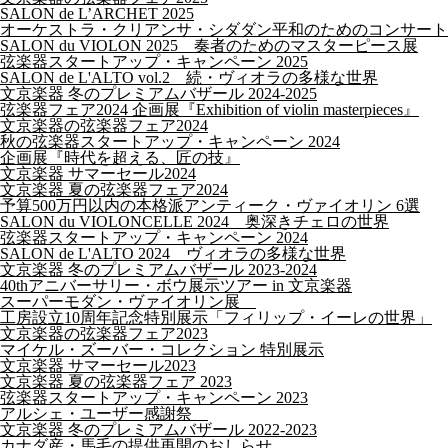
SALON de L’ARCHET 2025
オーケストラ・クリアンサ・シダダン平和のためのコンサート
SALON du VIOLON 2025 奏者のためのマスターピース展
弦楽器スタートアップ・キャンペーン 2025
SALON de L'ALTO vol.2 続・ヴィオラの多様な世界
文京楽器 冬のプレミアムバザール 2024-2025
弦楽器フェア2024 企画展『Exhibition of violin masterpieces』
文京楽器の弦楽器フェア2024
秋の弦楽器スタートアップ・キャンペーン 2024
企画展『時代を超える、匠の技』
文京楽器 サマーセール2024
文京楽器 夏の弦楽器フェア2024
予算500万円以内の本格派アンティーク・ヴァイオリン 6選
SALON du VIOLONCELLE 2024 奥深きチェロの世界
弦楽器スタートアップ・キャンペーン 2024
SALON de L'ALTO 2024 ヴィオラの多様な世界
文京楽器 冬のプレミアムバザール 2023-2024
40thアニバーサリー・ボウ展示ツアー in 文京楽器
スーパーモダン・ヴァイオリン展
工房設立10周年記念特別展示「フィリップ・イーレの世界」
文京楽器の弦楽器フェア2023
マイケル・ズーバー・コレクション 特別展示
文京楽器 サマーセール2023
文京楽器 夏の弦楽器フェア 2023
弦楽器スタートアップ・キャンペーン 2023
アルシェ・ユーザー感謝祭
文京楽器 冬のプレミアムバザール 2022-2023
カナダ産・馬毛の提供再開のおしらせ