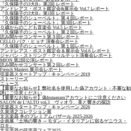
『久保陽子の3大B』第2回 レポート
アンドレアス・ポスト鑑定会&展示会 Vol.7 レポート
『久保陽子の3大B』第1回 レポート
『久保陽子のシューベルト』第４回レポート
『久保陽子のシューベルト』第3回レポート
０歳からのこども音楽会 Vol.5 レポート
『久保陽子のシューベルト』第２回レポート
読み聞かせコンサート第３回レポート
CELLO パク・ヒョナ 演奏会レポート
『久保陽子のシューベルト』第１回レポート
アンドレアス・ポスト鑑定会＆展示会 Vol.6 レポート
ジャパン・ストリング・クヮルテット演奏会レポート
MION 第2回公演レポート
読み聞かせコンサート第２回レポート
French Masters 展示会レポート
弦楽器スタートアップ・キャンペーン 2019
ストーリーズ
ニュース
【重要なお知らせ】弊社名を使用した偽アカウント・不審な勧
誘にご注意ください
【重要なお知らせ】偽Instagramアカウントにご注意ください
SALON de L'ALTO vol.3 ヴィオラ、美と響きの探訪
弦楽器スタートアップ・キャンペーン 2026
久泉清之コレクション展
文京楽器 冬のプレミアムバザール 2025-2026
企画展『土地の響き ─ モダン・イタリアンに宿るゲニウス・
ロキ』
文京楽器の弦楽器フェア2025