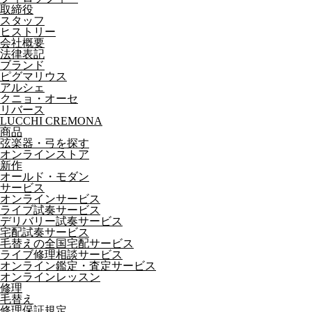
取締役
スタッフ
ヒストリー
会社概要
法律表記
ブランド
ピグマリウス
アルシェ
クニョ・オーセ
リバース
LUCCHI CREMONA
商品
弦楽器・弓を探す
オンラインストア
新作
オールド・モダン
サービス
オンラインサービス
ライブ試奏サービス
デリバリー試奏サービス
宅配試奏サービス
毛替えの全国宅配サービス
ライブ修理相談サービス
オンライン鑑定・査定サービス
オンラインレッスン
修理
毛替え
修理保証規定