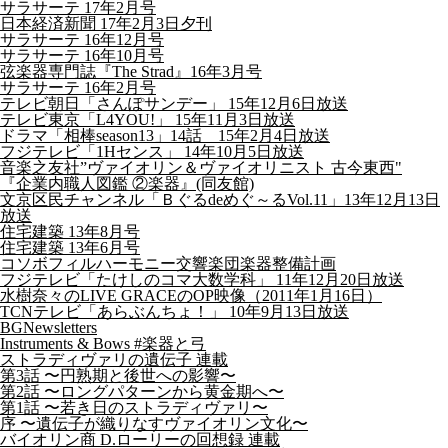
サラサーテ 17年2月号
日本経済新聞 17年2月3日夕刊
サラサーテ 16年12月号
サラサーテ 16年10月号
弦楽器専門誌『The Strad』16年3月号
サラサーテ 16年2月号
テレビ朝日「さんぽサンデー」 15年12月6日放送
テレビ東京「L4YOU!」 15年11月3日放送
ドラマ「相棒season13」14話 15年2月4日放送
フジテレビ「1Hセンス」 14年10月5日放送
音楽之友社”ヴァイオリン＆ヴァイオリニスト 古今東西"
『企業内職人図鑑 ②楽器』(同友館)
文京区民チャンネル「Ｂぐるdeめぐ～るVol.11」13年12月13日
放送
住宅建築 13年8月号
住宅建築 13年6月号
コソボフィルハーモニー交響楽団楽器整備計画
フジテレビ「たけしのコマ大数学科」 11年12月20日放送
水樹奈々のLIVE GRACEのOP映像（2011年1月16日）
TCNテレビ「あらぶんちょ！」 10年9月13日放送
BGNewsletters
Instruments & Bows #楽器と弓
ストラディヴァリの遺伝子 連載
第3話 〜円熟期と後世への影響〜
第2話 〜ロングパターンから黄金期へ〜
第1話 〜若き日のストラディヴァリ〜
序 〜遺伝子が織りなすヴァイオリン文化〜
バイオリン商 D.ローリーの回想録 連載