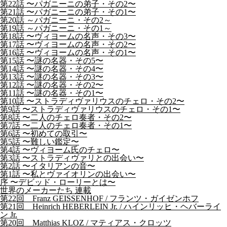
第22話 〜パガニーニの弟子・その2〜
第21話 〜パガニーニの弟子・その1〜
第20話 ～パガニーニ・その2～
第19話 ～パガニーニ・その1～
第18話 〜ヴィヨームの名声・その3〜
第17話 〜ヴィヨームの名声・その2〜
第16話 〜ヴィヨームの名声・その1〜
第15話 〜謎の名器・その5〜
第14話 〜謎の名器・その4〜
第13話 〜謎の名器・その3〜
第12話 〜謎の名器・その2〜
第11話 〜謎の名器・その1〜
第10話 〜ストラディヴァリウスのチェロ・その2〜
第9話 〜ストラディヴァリウスのチェロ・その1〜
第8話 〜二人のチェロ奏者・その2〜
第7話 〜二人のチェロ奏者・その1〜
第6話 〜初めての取引〜
第5話 〜難しい鑑定〜
第4話 〜ヴィヨーム氏のチェロ〜
第3話 〜ストラディヴァリとの出会い〜
第2話 〜イタリアンの音〜
第1話 〜私とヴァイオリンの出会い〜
序 〜デビッド・ローリーとは〜
世界のメーカーたち 連載
第22回 Franz GEISSENHOF / フランツ・ガイゼンホフ
第21回 Heinrich HEBERLEIN Jr. / ハインリッヒ・ヘバーライ
ン Jr.
第20回 Matthias KLOZ / マティアス・クロッツ