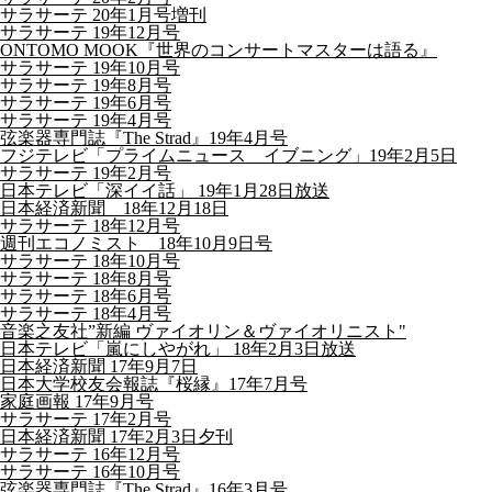
サラサーテ 20年1月号増刊
サラサーテ 19年12月号
ONTOMO MOOK『世界のコンサートマスターは語る』
サラサーテ 19年10月号
サラサーテ 19年8月号
サラサーテ 19年6月号
サラサーテ 19年4月号
弦楽器専門誌『The Strad』19年4月号
フジテレビ「プライムニュース イブニング」19年2月5日
サラサーテ 19年2月号
日本テレビ「深イイ話」 19年1月28日放送
日本経済新聞 18年12月18日
サラサーテ 18年12月号
週刊エコノミスト 18年10月9日号
サラサーテ 18年10月号
サラサーテ 18年8月号
サラサーテ 18年6月号
サラサーテ 18年4月号
音楽之友社”新編 ヴァイオリン＆ヴァイオリニスト"
日本テレビ「嵐にしやがれ」 18年2月3日放送
日本経済新聞 17年9月7日
日本大学校友会報誌『桜縁』17年7月号
家庭画報 17年9月号
サラサーテ 17年2月号
日本経済新聞 17年2月3日夕刊
サラサーテ 16年12月号
サラサーテ 16年10月号
弦楽器専門誌『The Strad』16年3月号