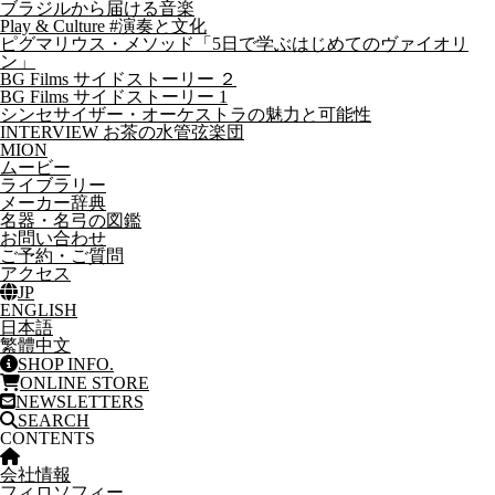
ブラジルから届ける音楽
Play & Culture #演奏と文化
ピグマリウス・メソッド「5日で学ぶはじめてのヴァイオリ
ン」
BG Films サイドストーリー ２
BG Films サイドストーリー 1
シンセサイザー・オーケストラの魅力と可能性
INTERVIEW お茶の水管弦楽団
MION
ムービー
ライブラリー
メーカー辞典
名器・名弓の図鑑
お問い合わせ
ご予約・ご質問
アクセス
JP
ENGLISH
日本語
繁體中文
SHOP INFO.
ONLINE STORE
NEWSLETTERS
SEARCH
CONTENTS
会社情報
フィロソフィー