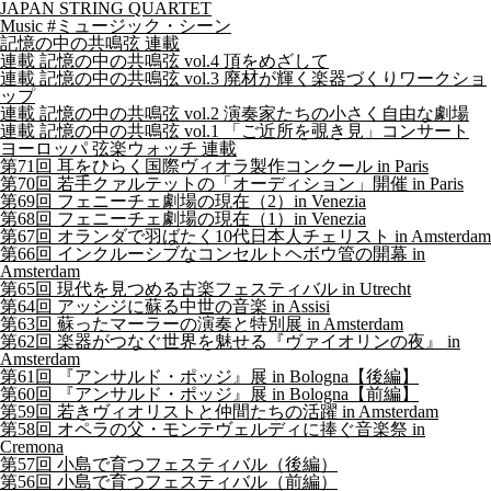
JAPAN STRING QUARTET
Music #ミュージック・シーン
記憶の中の共鳴弦 連載
連載 記憶の中の共鳴弦 vol.4 頂をめざして
連載 記憶の中の共鳴弦 vol.3 廃材が輝く楽器づくりワークショ
ップ
連載 記憶の中の共鳴弦 vol.2 演奏家たちの小さく自由な劇場
連載 記憶の中の共鳴弦 vol.1 「ご近所を覗き見」コンサート
ヨーロッパ 弦楽ウォッチ 連載
第71回 耳をひらく国際ヴィオラ製作コンクール in Paris
第70回 若手クァルテットの「オーディション」開催 in Paris
第69回 フェニーチェ劇場の現在（2）in Venezia
第68回 フェニーチェ劇場の現在（1）in Venezia
第67回 オランダで羽ばたく10代日本人チェリスト in Amsterdam
第66回 インクルーシブなコンセルトヘボウ管の開幕 in
Amsterdam
第65回 現代を見つめる古楽フェスティバル in Utrecht
第64回 アッシジに蘇る中世の音楽 in Assisi
第63回 蘇ったマーラーの演奏と特別展 in Amsterdam
第62回 楽器がつなぐ世界を魅せる『ヴァイオリンの夜』 in
Amsterdam
第61回 『アンサルド・ポッジ』展 in Bologna【後編】
第60回 『アンサルド・ポッジ』展 in Bologna【前編】
第59回 若きヴィオリストと仲間たちの活躍 in Amsterdam
第58回 オペラの父・モンテヴェルディに捧ぐ音楽祭 in
Cremona
第57回 小島で育つフェスティバル（後編）
第56回 小島で育つフェスティバル（前編）