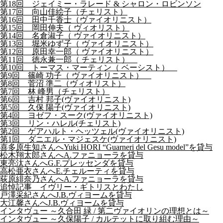
第18回 ジェイミー・ラレード & シャロン・ロビンソン
第17回 向山佳絵子（チェリスト）
第16回 田中千香士（ヴァイオリニスト）
第15回 岡田伸夫（ ヴィオリスト）
第14回 名倉淑子（ ヴァイオリニスト）
第13回 堀米ゆず子（ ヴァイオリニスト）
第12回 原田幸一郎（ ヴァイオリニスト）
第11回 徳永兼一郎（ チェリスト）
第10回 トーマス・マーティン（ ベーシスト）
第9回 篠崎 功子（ ヴァイオリニスト）
第8回 菅沼 準二（ヴィオリスト）
第7回 林 峰男（チェリスト）
第6回 吉村 邦子(ヴァイオリニスト)
第5回 久保 陽子(ヴァイオリニスト)
第4回 ヨゼフ・スーク(ヴァイオリニスト)
第3回 リン・ハレル(チェリスト)
第2回 ゲアハルト・ヘッツェル(ヴァイオリニスト)
第1回 ダニエル・マジェスケ(ヴァイオリニスト)
喜多原生知さんへYuki HORI “Guarneri del Gesu model”を貸与
松木翔太郎さんへA.ファニョーラを貸与
東亮汰さんへG.F.プレッセンダを貸与
高松亜衣さんへE.チェルーティを貸与
荻原緋奈乃さんへA.ファニョーラを貸与
追悼記事 イヴリー・ギトリスとわたし
戸澤采紀さんへJ.B.ヴィヨームを貸与
大江馨さんへJ.B.ヴィヨームを貸与
インタヴュー ～久合田 緑 / 第二ヴァイオリンの理想とは～
インタヴュー ～久保陽子 / カルテットに取り組む理由～