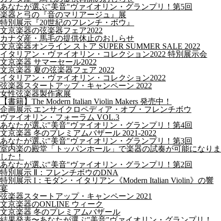
あなたが選ぶ"美音"ヴァイオリン・グランプリ！第5回
楽器と弓の『音のマリアージュ』展
特別展示『20世紀のフレンチ・ボウ』
文京楽器の弦楽器フェア2022
カナダ産・馬毛の提供休止のおしらせ
文京楽器オンライン ストア SUPER SUMMER SALE 2022
イタリアン・ヴァイオリン・コレクション2022 特別展示会
文京楽器 サマーセール2022
文京楽器 夏の弦楽器フェア 2022
イタリアン・ヴァイオリン・コレクション2022
弦楽器スタートアップ・キャンペーン 2022
女性弦楽器製作家展
【書籍】The Modern Italian Violin Makers 発売中！
企画展示 エンサイクロペディア・オブ・フレンチボウ
ヴァイオリン・フォーラム VOL.3
あなたが選ぶ"美音"ヴァイオリン・グランプリ！第4回
文京楽器 冬のプレミアムバザール 2021-2022
あなたが選ぶ"美音"ヴァイオリン・グランプリ！第3回
室内楽の殿堂「トッパンホール」で楽器の試奏が可能になりま
した！
あなたが選ぶ"美音"ヴァイオリン・グランプリ！第2回
特別展示 Ⅱ：フレンチボウのDNA
特別展示 I：モダン・イタリアン《Modern Italian Violin》の響
宴
弦楽器スタートアップ・キャンペーン 2021
文京楽器のONLINE ウィーク
文京楽器 冬のプレミアムバザール
結果発表〜あなたが選ぶ"美音"ヴァイオリン・グランプリ！