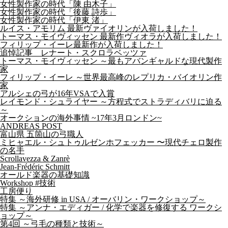
女性製作家の時代「陳 由木子」
女性製作家の時代「後藤 詩歩」
女性製作家の時代「伊東 渚」
ルイス・アモリム 最新ヴァイオリンが入荷しました！
トーマス・モイヴィッセン 最新作ヴィオラが入荷しました！
フィリップ・イーレ最新作が入荷しました！
追悼記事 レナート・スクロラベッツァ
トーマス・モイヴィッセン ～最もアバンギャルドな現代製作
家
フィリップ・イーレ ～世界最高峰のレプリカ・バイオリン作
家
アルシェの弓が16年VSAで入賞
レイモンド・シュライヤー ～方程式でストラディバリに迫る
～
オークションの海外事情 ~17年3月ロンドン~
ANDREAS POST
富山県 五箇山の弓職人
ミヒャエル・シュトゥルゼンホフェッカー 〜現代チェロ製作
の名手
Scrollavezza & Zanrè
Jean-Frédéric Schmitt
オールド楽器の基礎知識
Workshop #技術
工房便り
特集 ～海外研修 in USA / オーバリン・ワークショップ～
特集 ～アンナ・エディガー / 化学で楽器を修復する ワークシ
ョップ～
第4回 ～弓毛の種類と技術～