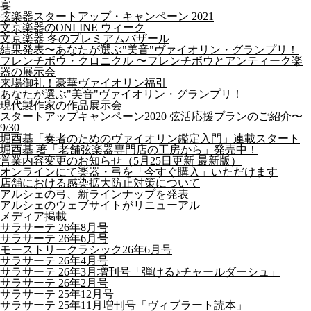
宴
弦楽器スタートアップ・キャンペーン 2021
文京楽器のONLINE ウィーク
文京楽器 冬のプレミアムバザール
結果発表〜あなたが選ぶ"美音"ヴァイオリン・グランプリ！
フレンチボウ・クロニクル 〜フレンチボウとアンティーク楽
器の展示会
来場御礼！豪華ヴァイオリン福引
あなたが選ぶ"美音"ヴァイオリン・グランプリ！
現代製作家の作品展示会
スタートアップキャンペーン2020 弦活応援プランのご紹介〜
9/30
堀酉基「奏者のためのヴァイオリン鑑定入門」連載スタート
堀酉基 著「老舗弦楽器専門店の工房から」発売中！
営業内容変更のお知らせ（5月25日更新 最新版）
オンラインにて楽器・弓を「今すぐ購入」いただけます
店舗における感染拡大防止対策について
アルシェの弓、新ラインナップを発表
アルシェのウェブサイトがリニューアル
メディア掲載
サラサーテ 26年8月号
サラサーテ 26年6月号
モーストリークラシック26年6月号
サラサーテ 26年4月号
サラサーテ 26年3月増刊号「弾ける♪チャールダーシュ」
サラサーテ 26年2月号
サラサーテ 25年12月号
サラサーテ 25年11月増刊号「ヴィブラート読本」