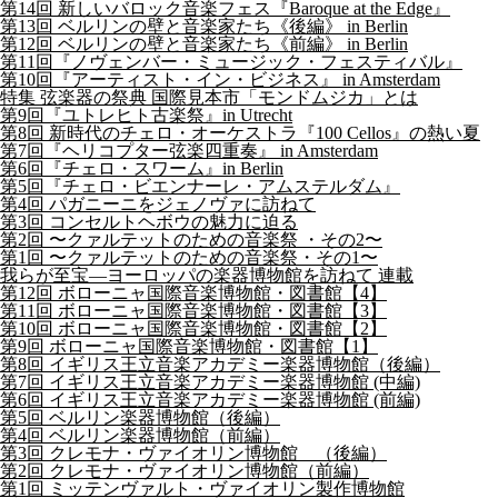
第14回 新しいバロック音楽フェス『Baroque at the Edge』
第13回 ベルリンの壁と音楽家たち《後編》 in Berlin
第12回 ベルリンの壁と音楽家たち《前編》 in Berlin
第11回『ノヴェンバー・ミュージック・フェスティバル』
第10回『アーティスト・イン・ビジネス』 in Amsterdam
特集 弦楽器の祭典 国際見本市「モンドムジカ」とは
第9回『ユトレヒト古楽祭』in Utrecht
第8回 新時代のチェロ・オーケストラ『100 Cellos』の熱い夏
第7回『ヘリコプター弦楽四重奏』 in Amsterdam
第6回『チェロ・スワーム』in Berlin
第5回『チェロ・ビエンナーレ・アムステルダム』
第4回 パガニーニをジェノヴァに訪ねて
第3回 コンセルトヘボウの魅力に迫る
第2回 〜クァルテットのための音楽祭 ・その2〜
第1回 〜クァルテットのための音楽祭・その1〜
我らが至宝―ヨーロッパの楽器博物館を訪ねて 連載
第12回 ボローニャ国際音楽博物館・図書館【4】
第11回 ボローニャ国際音楽博物館・図書館【3】
第10回 ボローニャ国際音楽博物館・図書館【2】
第9回 ボローニャ国際音楽博物館・図書館【1】
第8回 イギリス王立音楽アカデミー楽器博物館（後編）
第7回 イギリス王立音楽アカデミー楽器博物館 (中編)
第6回 イギリス王立音楽アカデミー楽器博物館 (前編)
第5回 ベルリン楽器博物館（後編）
第4回 ベルリン楽器博物館（前編）
第3回 クレモナ・ヴァイオリン博物館 （後編）
第2回 クレモナ・ヴァイオリン博物館（前編）
第1回 ミッテンヴァルト・ヴァイオリン製作博物館