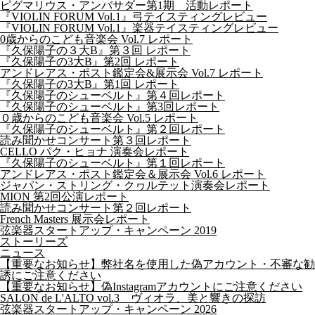
ピグマリウス・アンバサダー第1期 活動レポート
『VIOLIN FORUM Vol.1』弓テイスティングレビュー
『VIOLIN FORUM Vol.1』楽器テイスティングレビュー
0歳からのこども音楽会 Vol.7 レポート
『久保陽子の３大B』第３回 レポート
『久保陽子の3大B』第2回 レポート
アンドレアス・ポスト鑑定会&展示会 Vol.7 レポート
『久保陽子の3大B』第1回 レポート
『久保陽子のシューベルト』第４回レポート
『久保陽子のシューベルト』第3回レポート
０歳からのこども音楽会 Vol.5 レポート
『久保陽子のシューベルト』第２回レポート
読み聞かせコンサート第３回レポート
CELLO パク・ヒョナ 演奏会レポート
『久保陽子のシューベルト』第１回レポート
アンドレアス・ポスト鑑定会＆展示会 Vol.6 レポート
ジャパン・ストリング・クヮルテット演奏会レポート
MION 第2回公演レポート
読み聞かせコンサート第２回レポート
French Masters 展示会レポート
弦楽器スタートアップ・キャンペーン 2019
ストーリーズ
ニュース
【重要なお知らせ】弊社名を使用した偽アカウント・不審な勧
誘にご注意ください
【重要なお知らせ】偽Instagramアカウントにご注意ください
SALON de L'ALTO vol.3 ヴィオラ、美と響きの探訪
弦楽器スタートアップ・キャンペーン 2026