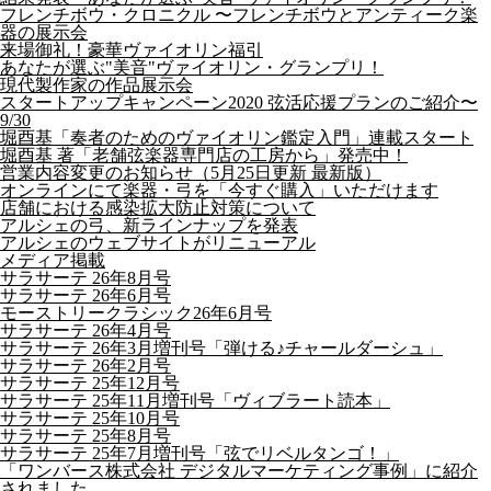
フレンチボウ・クロニクル 〜フレンチボウとアンティーク楽
器の展示会
来場御礼！豪華ヴァイオリン福引
あなたが選ぶ"美音"ヴァイオリン・グランプリ！
現代製作家の作品展示会
スタートアップキャンペーン2020 弦活応援プランのご紹介〜
9/30
堀酉基「奏者のためのヴァイオリン鑑定入門」連載スタート
堀酉基 著「老舗弦楽器専門店の工房から」発売中！
営業内容変更のお知らせ（5月25日更新 最新版）
オンラインにて楽器・弓を「今すぐ購入」いただけます
店舗における感染拡大防止対策について
アルシェの弓、新ラインナップを発表
アルシェのウェブサイトがリニューアル
メディア掲載
サラサーテ 26年8月号
サラサーテ 26年6月号
モーストリークラシック26年6月号
サラサーテ 26年4月号
サラサーテ 26年3月増刊号「弾ける♪チャールダーシュ」
サラサーテ 26年2月号
サラサーテ 25年12月号
サラサーテ 25年11月増刊号「ヴィブラート読本」
サラサーテ 25年10月号
サラサーテ 25年8月号
サラサーテ 25年7月増刊号「弦でリベルタンゴ！」
「ワンバース株式会社 デジタルマーケティング事例」に紹介
されました