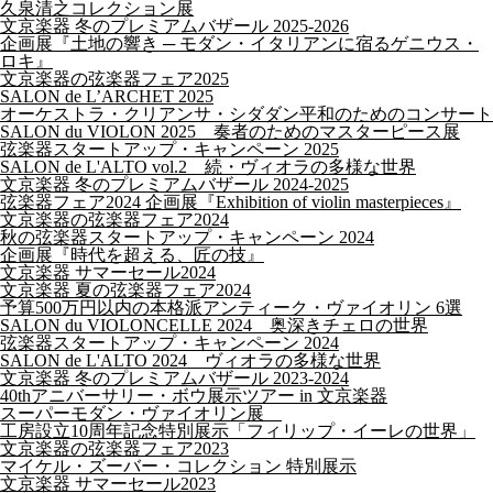
久泉清之コレクション展
文京楽器 冬のプレミアムバザール 2025-2026
企画展『土地の響き ─ モダン・イタリアンに宿るゲニウス・
ロキ』
文京楽器の弦楽器フェア2025
SALON de L’ARCHET 2025
オーケストラ・クリアンサ・シダダン平和のためのコンサート
SALON du VIOLON 2025 奏者のためのマスターピース展
弦楽器スタートアップ・キャンペーン 2025
SALON de L'ALTO vol.2 続・ヴィオラの多様な世界
文京楽器 冬のプレミアムバザール 2024-2025
弦楽器フェア2024 企画展『Exhibition of violin masterpieces』
文京楽器の弦楽器フェア2024
秋の弦楽器スタートアップ・キャンペーン 2024
企画展『時代を超える、匠の技』
文京楽器 サマーセール2024
文京楽器 夏の弦楽器フェア2024
予算500万円以内の本格派アンティーク・ヴァイオリン 6選
SALON du VIOLONCELLE 2024 奥深きチェロの世界
弦楽器スタートアップ・キャンペーン 2024
SALON de L'ALTO 2024 ヴィオラの多様な世界
文京楽器 冬のプレミアムバザール 2023-2024
40thアニバーサリー・ボウ展示ツアー in 文京楽器
スーパーモダン・ヴァイオリン展
工房設立10周年記念特別展示「フィリップ・イーレの世界」
文京楽器の弦楽器フェア2023
マイケル・ズーバー・コレクション 特別展示
文京楽器 サマーセール2023