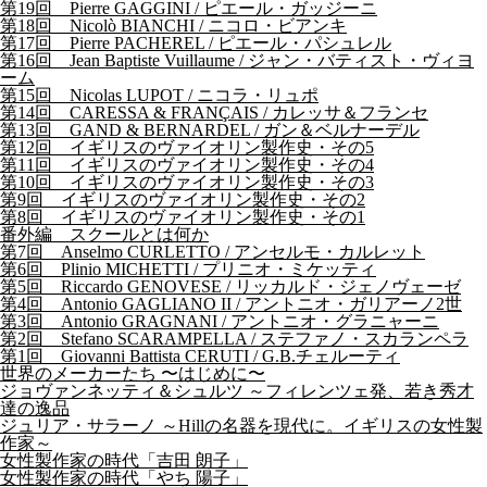
第19回 Pierre GAGGINI / ピエール・ガッジーニ
第18回 Nicolò BIANCHI / ニコロ・ビアンキ
第17回 Pierre PACHEREL / ピエール・パシュレル
第16回 Jean Baptiste Vuillaume / ジャン・バティスト・ヴィヨ
ーム
第15回 Nicolas LUPOT / ニコラ・リュポ
第14回 CARESSA & FRANÇAIS / カレッサ＆フランセ
第13回 GAND & BERNARDEL / ガン＆ベルナーデル
第12回 イギリスのヴァイオリン製作史・その5
第11回 イギリスのヴァイオリン製作史・その4
第10回 イギリスのヴァイオリン製作史・その3
第9回 イギリスのヴァイオリン製作史・その2
第8回 イギリスのヴァイオリン製作史・その1
番外編 スクールとは何か
第7回 Anselmo CURLETTO / アンセルモ・カルレット
第6回 Plinio MICHETTI / プリニオ・ミケッティ
第5回 Riccardo GENOVESE / リッカルド・ジェノヴェーゼ
第4回 Antonio GAGLIANO II / アントニオ・ガリアーノ2世
第3回 Antonio GRAGNANI / アントニオ・グラニャーニ
第2回 Stefano SCARAMPELLA / ステファノ・スカランペラ
第1回 Giovanni Battista CERUTI / G.B.チェルーティ
世界のメーカーたち 〜はじめに〜
ジョヴァンネッティ＆シュルツ ～フィレンツェ発、若き秀才
達の逸品
ジュリア・サラーノ ～Hillの名器を現代に。イギリスの女性製
作家～
女性製作家の時代「吉田 朗子」
女性製作家の時代「やち 陽子」