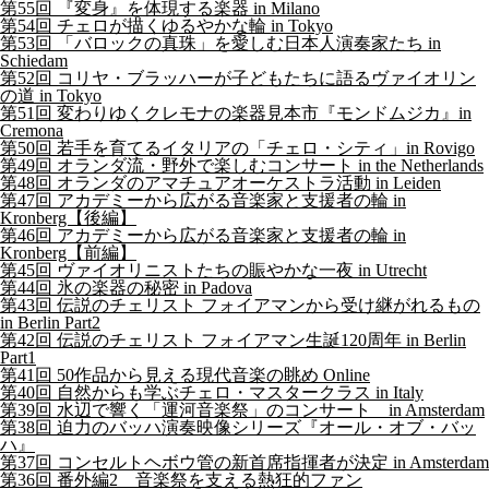
第55回 『変身』を体現する楽器 in Milano
第54回 チェロが描くゆるやかな輪 in Tokyo
第53回 「バロックの真珠」を愛しむ日本人演奏家たち in
Schiedam
第52回 コリヤ・ブラッハーが子どもたちに語るヴァイオリン
の道 in Tokyo
第51回 変わりゆくクレモナの楽器見本市『モンドムジカ』in
Cremona
第50回 若手を育てるイタリアの「チェロ・シティ」in Rovigo
第49回 オランダ流・野外で楽しむコンサート in the Netherlands
第48回 オランダのアマチュアオーケストラ活動 in Leiden
第47回 アカデミーから広がる音楽家と支援者の輪 in
Kronberg【後編】
第46回 アカデミーから広がる音楽家と支援者の輪 in
Kronberg【前編】
第45回 ヴァイオリニストたちの賑やかな一夜 in Utrecht
第44回 氷の楽器の秘密 in Padova
第43回 伝説のチェリスト フォイアマンから受け継がれるもの
in Berlin Part2
第42回 伝説のチェリスト フォイアマン生誕120周年 in Berlin
Part1
第41回 50作品から見える現代音楽の眺め Online
第40回 自然からも学ぶチェロ・マスタークラス in Italy
第39回 水辺で響く「運河音楽祭」のコンサート in Amsterdam
第38回 迫力のバッハ演奏映像シリーズ『オール・オブ・バッ
ハ』
第37回 コンセルトヘボウ管の新首席指揮者が決定 in Amsterdam
第36回 番外編2 音楽祭を支える熱狂的ファン