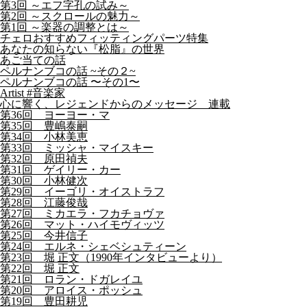
第3回 ～エフ字孔の試み～
第2回 ～スクロールの魅力～
第1回 ～楽器の調整とは～
チェロおすすめフィッティングパーツ特集
あなたの知らない『松脂』の世界
あご当ての話
ペルナンブコの話 ~その２~
ペルナンブコの話 〜その1〜
Artist #音楽家
心に響く、レジェンドからのメッセージ 連載
第36回 ヨーヨー・マ
第35回 豊嶋泰嗣
第34回 小林美恵
第33回 ミッシャ・マイスキー
第32回 原田禎夫
第31回 ゲイリー・カー
第30回 小林健次
第29回 イーゴリ・オイストラフ
第28回 江藤俊哉
第27回 ミカエラ・フカチョヴァ
第26回 マット・ハイモヴィッツ
第25回 今井信子
第24回 エルネ・シェベシュティーン
第23回 堀 正文（1990年インタビューより）
第22回 堀 正文
第21回 ロラン・ドガレイユ
第20回 アロイス・ポッシュ
第19回 豊田耕児