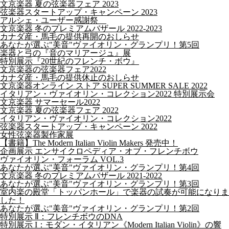
文京楽器 夏の弦楽器フェア 2023
弦楽器スタートアップ・キャンペーン 2023
アルシェ・ユーザー感謝祭
文京楽器 冬のプレミアムバザール 2022-2023
カナダ産・馬毛の提供再開のおしらせ
あなたが選ぶ"美音"ヴァイオリン・グランプリ！第5回
楽器と弓の『音のマリアージュ』展
特別展示『20世紀のフレンチ・ボウ』
文京楽器の弦楽器フェア2022
カナダ産・馬毛の提供休止のおしらせ
文京楽器オンライン ストア SUPER SUMMER SALE 2022
イタリアン・ヴァイオリン・コレクション2022 特別展示会
文京楽器 サマーセール2022
文京楽器 夏の弦楽器フェア 2022
イタリアン・ヴァイオリン・コレクション2022
弦楽器スタートアップ・キャンペーン 2022
女性弦楽器製作家展
【書籍】The Modern Italian Violin Makers 発売中！
企画展示 エンサイクロペディア・オブ・フレンチボウ
ヴァイオリン・フォーラム VOL.3
あなたが選ぶ"美音"ヴァイオリン・グランプリ！第4回
文京楽器 冬のプレミアムバザール 2021-2022
あなたが選ぶ"美音"ヴァイオリン・グランプリ！第3回
室内楽の殿堂「トッパンホール」で楽器の試奏が可能になりま
した！
あなたが選ぶ"美音"ヴァイオリン・グランプリ！第2回
特別展示 Ⅱ：フレンチボウのDNA
特別展示 I：モダン・イタリアン《Modern Italian Violin》の響