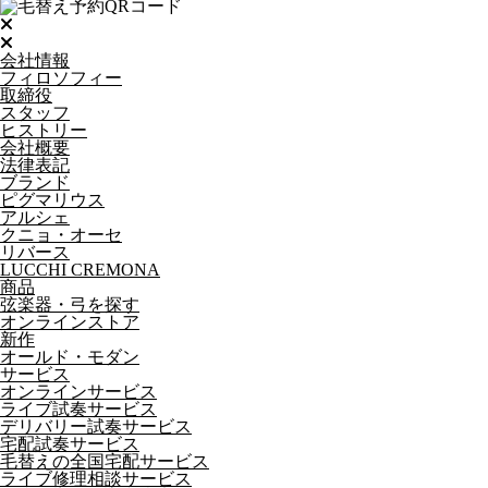
会社情報
フィロソフィー
取締役
スタッフ
ヒストリー
会社概要
法律表記
ブランド
ピグマリウス
アルシェ
クニョ・オーセ
リバース
LUCCHI CREMONA
商品
弦楽器・弓を探す
オンラインストア
新作
オールド・モダン
サービス
オンラインサービス
ライブ試奏サービス
デリバリー試奏サービス
宅配試奏サービス
毛替えの全国宅配サービス
ライブ修理相談サービス