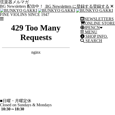
弦楽器メルマガ
BG Newsletters 配信中！
BG Newsletters に登録する
登録する
FINE VIOLINS SINCE 1947
NEWSLETTERS
ONLINE STORE
JP
EN
CN
MENU
SHOP INFO.
SEARCH
■
日曜・月曜定休
Closed on Sundays & Mondays
10:30～18:30