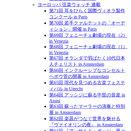
ヨーロッパ 弦楽ウォッチ 連載
第71回 耳をひらく国際ヴィオラ製作
コンクール in Paris
第70回 若手クァルテットの「オーデ
ィション」開催 in Paris
第69回 フェニーチェ劇場の現在（2）
in Venezia
第68回 フェニーチェ劇場の現在（1）
in Venezia
第67回 オランダで羽ばたく10代日本
人チェリスト in Amsterdam
第66回 インクルーシブなコンセルト
ヘボウ管の開幕 in Amsterdam
第65回 現代を見つめる古楽フェステ
ィバル in Utrecht
第64回 アッシジに蘇る中世の音楽 in
Assisi
第63回 蘇ったマーラーの演奏と特別
展 in Amsterdam
第62回 楽器がつなぐ世界を魅せる
『ヴァイオリンの夜』 in Amsterdam
第61回 『アンサルド・ポッジ』展 in