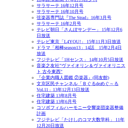
サラサーテ 16年12月号
サラサーテ 16年10月号
弦楽器専門誌『The Strad』16年3月号
サラサーテ 16年2月号
テレビ朝日「さんぽサンデー」 15年12月6
日放送
テレビ東京「L4YOU!」 15年11月3日放送
ドラマ「相棒season13」14話 15年2月4日
放送
フジテレビ「1Hセンス」 14年10月5日放送
音楽之友社”ヴァイオリン＆ヴァイオリニス
ト 古今東西"
『企業内職人図鑑 ②楽器』(同友館)
文京区民チャンネル「Ｂぐるdeめぐ～る
Vol.11」13年12月13日放送
住宅建築 13年8月号
住宅建築 13年6月号
コソボフィルハーモニー交響楽団楽器整備
計画
フジテレビ「たけしのコマ大数学科」 11年
12月20日放送