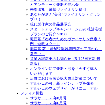
とアンティーク楽器の展示会
来場御礼！豪華ヴァイオリン福引
あなたが選ぶ"美音"ヴァイオリン・グラン
プリ！
現代製作家の作品展示会
スタートアップキャンペーン2020 弦活応援
プランのご紹介〜9/30
堀酉基「奏者のためのヴァイオリン鑑定入
門」連載スタート
堀酉基 著「老舗弦楽器専門店の工房から」
発売中！
営業内容変更のお知らせ（5月25日更新 最
新版）
オンラインにて楽器・弓を「今すぐ購入」
いただけます
店舗における感染拡大防止対策について
アルシェの弓、新ラインナップを発表
アルシェのウェブサイトがリニューアル
メディア掲載
サラサーテ 26年8月号
サラサーテ 26年6月号