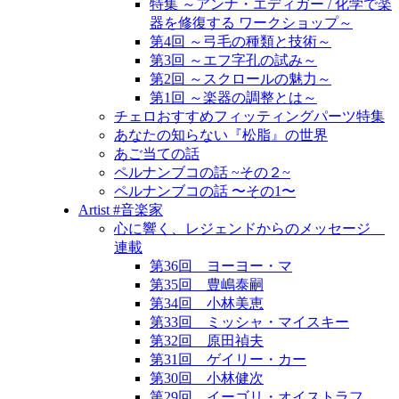
特集 ～アンナ・エディガー / 化学で楽
器を修復する ワークショップ～
第4回 ～弓毛の種類と技術～
第3回 ～エフ字孔の試み～
第2回 ～スクロールの魅力～
第1回 ～楽器の調整とは～
チェロおすすめフィッティングパーツ特集
あなたの知らない『松脂』の世界
あご当ての話
ペルナンブコの話 ~その２~
ペルナンブコの話 〜その1〜
Artist #音楽家
心に響く、レジェンドからのメッセージ
連載
第36回 ヨーヨー・マ
第35回 豊嶋泰嗣
第34回 小林美恵
第33回 ミッシャ・マイスキー
第32回 原田禎夫
第31回 ゲイリー・カー
第30回 小林健次
第29回 イーゴリ・オイストラフ