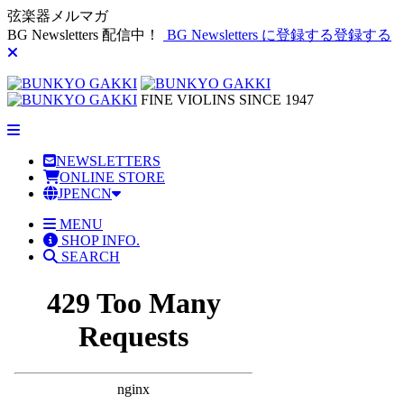
弦楽器メルマガ
BG Newsletters 配信中！
BG Newsletters に登録する
登録する
FINE VIOLINS SINCE 1947
NEWSLETTERS
ONLINE STORE
JP
EN
CN
MENU
SHOP INFO.
SEARCH