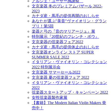
アルシェ・ユーザー感謝祭
文京楽器 冬のプレミアムバザール 2022-
2023
カナダ産・馬毛の提供再開のおしらせ
あなたが選ぶ"美音"ヴァイオリン・グラン
プリ！第5回
楽器と弓の『音のマリアージュ』展
特別展示『20世紀のフレンチ・ボウ』
文京楽器の弦楽器フェア2022
カナダ産・馬毛の提供休止のおしらせ
文京楽器オンライン ストア SUPER
SUMMER SALE 2022
イタリアン・ヴァイオリン・コレクション
2022 特別展示会
文京楽器 サマーセール2022
文京楽器 夏の弦楽器フェア 2022
イタリアン・ヴァイオリン・コレクション
2022
弦楽器スタートアップ・キャンペーン 2022
女性弦楽器製作家展
【書籍】The Modern Italian Violin Makers 発
売中！