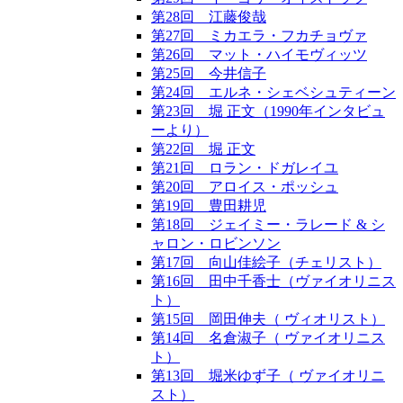
第28回 江藤俊哉
第27回 ミカエラ・フカチョヴァ
第26回 マット・ハイモヴィッツ
第25回 今井信子
第24回 エルネ・シェベシュティーン
第23回 堀 正文（1990年インタビュ
ーより）
第22回 堀 正文
第21回 ロラン・ドガレイユ
第20回 アロイス・ポッシュ
第19回 豊田耕児
第18回 ジェイミー・ラレード & シ
ャロン・ロビンソン
第17回 向山佳絵子（チェリスト）
第16回 田中千香士（ヴァイオリニス
ト）
第15回 岡田伸夫（ ヴィオリスト）
第14回 名倉淑子（ ヴァイオリニス
ト）
第13回 堀米ゆず子（ ヴァイオリニ
スト）