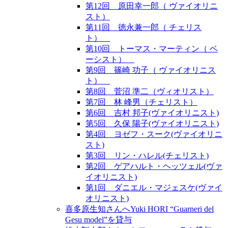
第12回 原田幸一郎（ ヴァイオリニ
スト）
第11回 徳永兼一郎（ チェリス
ト）
第10回 トーマス・マーティン（ ベ
ーシスト）
第9回 篠崎 功子（ ヴァイオリニス
ト）
第8回 菅沼 準二（ヴィオリスト）
第7回 林 峰男（チェリスト）
第6回 吉村 邦子(ヴァイオリニスト)
第5回 久保 陽子(ヴァイオリニスト)
第4回 ヨゼフ・スーク(ヴァイオリニ
スト)
第3回 リン・ハレル(チェリスト)
第2回 ゲアハルト・ヘッツェル(ヴァ
イオリニスト)
第1回 ダニエル・マジェスケ(ヴァイ
オリニスト)
喜多原生知さんへYuki HORI “Guarneri del
Gesu model”を貸与