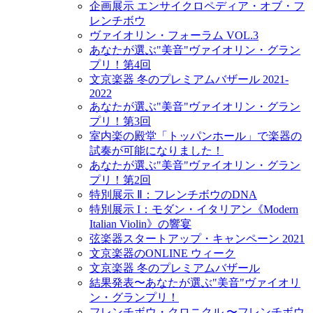
企画展示 エンサイクロペディア・オブ・フ
レンチボウ
ヴァイオリン・フォーラム VOL.3
あなたが選ぶ"美音"ヴァイオリン・グラン
プリ！第4回
文京楽器 冬のプレミアムバザール 2021-
2022
あなたが選ぶ"美音"ヴァイオリン・グラン
プリ！第3回
室内楽の殿堂「トッパンホール」で楽器の
試奏が可能になりました！
あなたが選ぶ"美音"ヴァイオリン・グラン
プリ！第2回
特別展示 Ⅱ：フレンチボウのDNA
特別展示 I：モダン・イタリアン《Modern
Italian Violin》の響宴
弦楽器スタートアップ・キャンペーン 2021
文京楽器のONLINE ウィーク
文京楽器 冬のプレミアムバザール
結果発表〜あなたが選ぶ"美音"ヴァイオリ
ン・グランプリ！
フレンチボウ・クロニクル 〜フレンチボウ