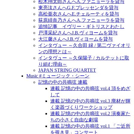
松木翔太郎さんへA.ファニョーラを貸与
東亮汰さんへG.F.プレッセンダを貸与
高松亜衣さんへE.チェルーティを貸与
荻原緋奈乃さんへA.ファニョーラを貸与
追悼記事 イヴリー・ギトリスとわたし
戸澤采紀さんへJ.B.ヴィヨームを貸与
大江馨さんへJ.B.ヴィヨームを貸与
インタヴュー ～久合田 緑 / 第二ヴァイオリ
ンの理想とは～
インタヴュー ～久保陽子 / カルテットに取
り組む理由～
JAPAN STRING QUARTET
Music #ミュージック・シーン
記憶の中の共鳴弦 連載
連載 記憶の中の共鳴弦 vol.4 頂をめざ
して
連載 記憶の中の共鳴弦 vol.3 廃材が輝
く楽器づくりワークショップ
連載 記憶の中の共鳴弦 vol.2 演奏家た
ちの小さく自由な劇場
連載 記憶の中の共鳴弦 vol.1 「ご近所
を覗き見」コンサート