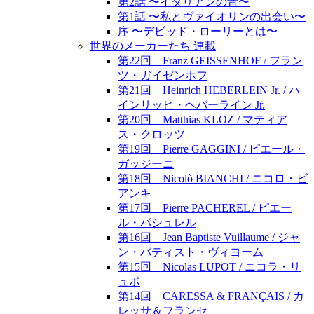
第2話 〜イタリアンの音〜
第1話 〜私とヴァイオリンの出会い〜
序 〜デビッド・ローリーとは〜
世界のメーカーたち 連載
第22回 Franz GEISSENHOF / フラン
ツ・ガイゼンホフ
第21回 Heinrich HEBERLEIN Jr. / ハ
インリッヒ・ヘバーライン Jr.
第20回 Matthias KLOZ / マティア
ス・クロッツ
第19回 Pierre GAGGINI / ピエール・
ガッジーニ
第18回 Nicolò BIANCHI / ニコロ・ビ
アンキ
第17回 Pierre PACHEREL / ピエー
ル・パシュレル
第16回 Jean Baptiste Vuillaume / ジャ
ン・バティスト・ヴィヨーム
第15回 Nicolas LUPOT / ニコラ・リ
ュポ
第14回 CARESSA & FRANÇAIS / カ
レッサ＆フランセ