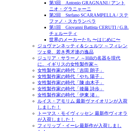
第3回 Antonio GRAGNANI / アント
ニオ・グラニャーニ
第2回 Stefano SCARAMPELLA / ステ
ファノ・スカランペラ
第1回 Giovanni Battista CERUTI / G.B.
チェルーティ
世界のメーカーたち 〜はじめに〜
ジョヴァンネッティ＆シュルツ ～フィレン
ツェ発、若き秀才達の逸品
ジュリア・サラーノ ～Hillの名器を現代
に。イギリスの女性製作家～
女性製作家の時代「吉田 朗子」
女性製作家の時代「やち 陽子」
女性製作家の時代「陳 由木子」
女性製作家の時代「後藤 詩歩」
女性製作家の時代「伊東 渚」
ルイス・アモリム 最新ヴァイオリンが入荷
しました！
トーマス・モイヴィッセン 最新作ヴィオラ
が入荷しました！
フィリップ・イーレ最新作が入荷しまし