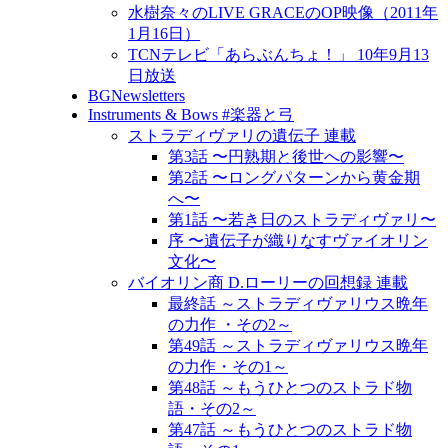
水樹奈々のLIVE GRACEのOP映像（2011年
1月16日）
TCNテレビ「あらぶんちょ！」 10年9月13
日放送
BGNewsletters
Instruments & Bows #楽器と弓
ストラディヴァリの遺伝子 連載
第3話 〜円熟期と後世への影響〜
第2話 〜ロングパターンから黄金期
へ〜
第1話 〜若き日のストラディヴァリ〜
序 〜遺伝子が織りなすヴァイオリン
文化〜
バイオリン商 D.ローリーの回想録 連載
最終話 ～ストラディヴァリウス晩年
の力作 ・その2～
第49話 ～ストラディヴァリウス晩年
の力作・その1～
第48話 ～もうひとつのストラド物
語・その2～
第47話 ～もうひとつのストラド物