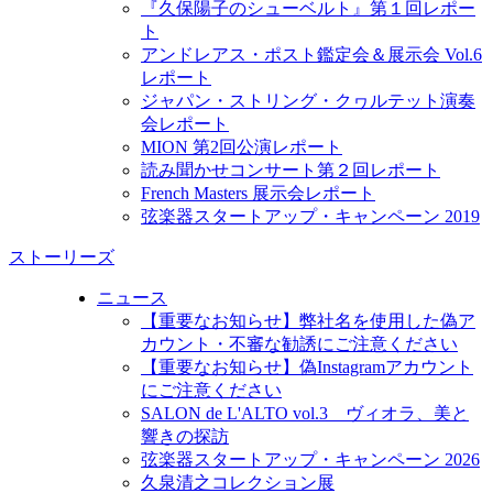
『久保陽子のシューベルト』第１回レポー
ト
アンドレアス・ポスト鑑定会＆展示会 Vol.6
レポート
ジャパン・ストリング・クヮルテット演奏
会レポート
MION 第2回公演レポート
読み聞かせコンサート第２回レポート
French Masters 展示会レポート
弦楽器スタートアップ・キャンペーン 2019
ストーリーズ
ニュース
【重要なお知らせ】弊社名を使用した偽ア
カウント・不審な勧誘にご注意ください
【重要なお知らせ】偽Instagramアカウント
にご注意ください
SALON de L'ALTO vol.3 ヴィオラ、美と
響きの探訪
弦楽器スタートアップ・キャンペーン 2026
久泉清之コレクション展