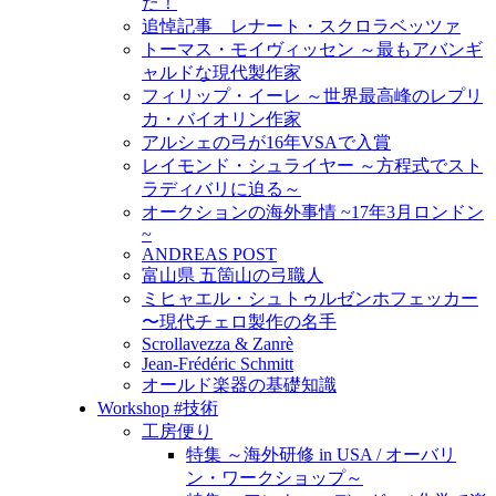
た！
追悼記事 レナート・スクロラベッツァ
トーマス・モイヴィッセン ～最もアバンギ
ャルドな現代製作家
フィリップ・イーレ ～世界最高峰のレプリ
カ・バイオリン作家
アルシェの弓が16年VSAで入賞
レイモンド・シュライヤー ～方程式でスト
ラディバリに迫る～
オークションの海外事情 ~17年3月ロンドン
~
ANDREAS POST
富山県 五箇山の弓職人
ミヒャエル・シュトゥルゼンホフェッカー
〜現代チェロ製作の名手
Scrollavezza & Zanrè
Jean-Frédéric Schmitt
オールド楽器の基礎知識
Workshop #技術
工房便り
特集 ～海外研修 in USA / オーバリ
ン・ワークショップ～