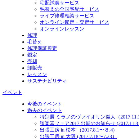
宅配試奏サービス
毛替えの全国宅配サービス
ライブ修理相談サービス
オンライン鑑定・査定サービス
オンラインレッスン
修理
毛替え
修理保証規定
鑑定
売却
卸販売
レッスン
サステナビリティ
イベント
今後のイベント
過去のイベント
特別展 ミラノのヴァイオリン職人（2017.11.10
弦楽器フェア2017 出展のお知らせ (2017.11.3～
出張工房 in 松本 （2017.8.1〜８.4)
出張工房 in 大阪 (2017.7.18〜7.23）