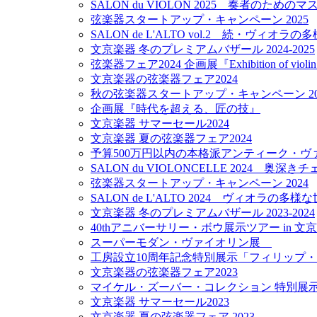
SALON du VIOLON 2025 奏者のため
弦楽器スタートアップ・キャンペーン 2025
SALON de L'ALTO vol.2 続・ヴィオラ
文京楽器 冬のプレミアムバザール 2024-2025
弦楽器フェア2024 企画展『Exhibition of violin m
文京楽器の弦楽器フェア2024
秋の弦楽器スタートアップ・キャンペーン 20
企画展『時代を超える、匠の技』
文京楽器 サマーセール2024
文京楽器 夏の弦楽器フェア2024
予算500万円以内の本格派アンティーク・ヴァ
SALON du VIOLONCELLE 2024 奥深
弦楽器スタートアップ・キャンペーン 2024
SALON de L'ALTO 2024 ヴィオラの多様
文京楽器 冬のプレミアムバザール 2023-2024
40thアニバーサリー・ボウ展示ツアー in 文
スーパーモダン・ヴァイオリン展
工房設立10周年記念特別展示「フィリップ
文京楽器の弦楽器フェア2023
マイケル・ズーバー・コレクション 特別展
文京楽器 サマーセール2023
文京楽器 夏の弦楽器フェア 2023