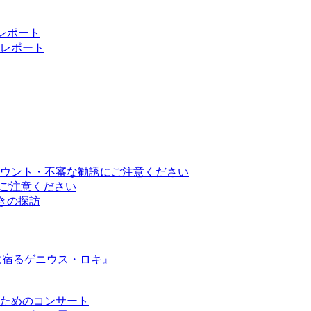
 レポート
レポート
ウント・不審な勧誘にご注意ください
トにご注意ください
と響きの探訪
に宿るゲニウス・ロキ』
ためのコンサート