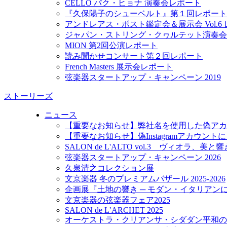
CELLO パク・ヒョナ 演奏会レポート
『久保陽子のシューベルト』第１回レポート
アンドレアス・ポスト鑑定会＆展示会 Vol.6
ジャパン・ストリング・クヮルテット演奏会
MION 第2回公演レポート
読み聞かせコンサート第２回レポート
French Masters 展示会レポート
弦楽器スタートアップ・キャンペーン 2019
ストーリーズ
ニュース
【重要なお知らせ】弊社名を使用した偽アカ
【重要なお知らせ】偽Instagramアカウン
SALON de L'ALTO vol.3 ヴィオラ、美
弦楽器スタートアップ・キャンペーン 2026
久泉清之コレクション展
文京楽器 冬のプレミアムバザール 2025-2026
企画展『土地の響き ─ モダン・イタリアン
文京楽器の弦楽器フェア2025
SALON de L’ARCHET 2025
オーケストラ・クリアンサ・シダダン平和の