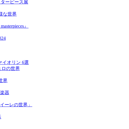
のマスターピース展
の多様な世界
asterpieces』
24
イオリン 6選
きチェロの世界
な世界
京楽器
・イーレの世界」
示