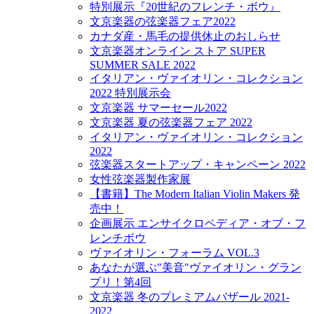
特別展示『20世紀のフレンチ・ボウ』
文京楽器の弦楽器フェア2022
カナダ産・馬毛の提供休止のおしらせ
文京楽器オンライン ストア SUPER
SUMMER SALE 2022
イタリアン・ヴァイオリン・コレクション
2022 特別展示会
文京楽器 サマーセール2022
文京楽器 夏の弦楽器フェア 2022
イタリアン・ヴァイオリン・コレクション
2022
弦楽器スタートアップ・キャンペーン 2022
女性弦楽器製作家展
【書籍】The Modern Italian Violin Makers 発
売中！
企画展示 エンサイクロペディア・オブ・フ
レンチボウ
ヴァイオリン・フォーラム VOL.3
あなたが選ぶ"美音"ヴァイオリン・グラン
プリ！第4回
文京楽器 冬のプレミアムバザール 2021-
2022