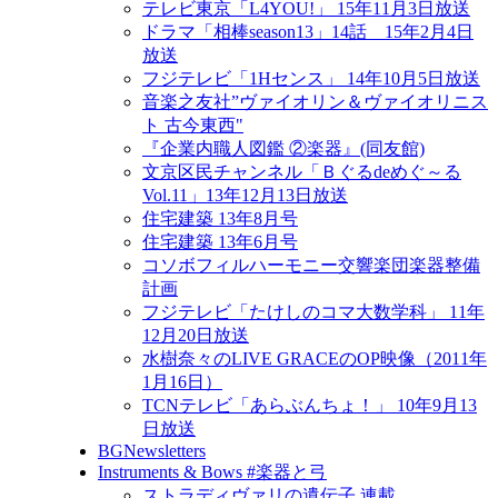
テレビ東京「L4YOU!」 15年11月3日放送
ドラマ「相棒season13」14話 15年2月4日
放送
フジテレビ「1Hセンス」 14年10月5日放送
音楽之友社”ヴァイオリン＆ヴァイオリニス
ト 古今東西"
『企業内職人図鑑 ②楽器』(同友館)
文京区民チャンネル「Ｂぐるdeめぐ～る
Vol.11」13年12月13日放送
住宅建築 13年8月号
住宅建築 13年6月号
コソボフィルハーモニー交響楽団楽器整備
計画
フジテレビ「たけしのコマ大数学科」 11年
12月20日放送
水樹奈々のLIVE GRACEのOP映像（2011年
1月16日）
TCNテレビ「あらぶんちょ！」 10年9月13
日放送
BGNewsletters
Instruments & Bows #楽器と弓
ストラディヴァリの遺伝子 連載