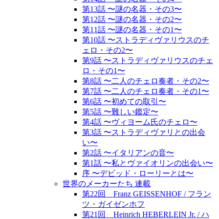
第13話 〜謎の名器・その3〜
第12話 〜謎の名器・その2〜
第11話 〜謎の名器・その1〜
第10話 〜ストラディヴァリウスのチ
ェロ・その2〜
第9話 〜ストラディヴァリウスのチェ
ロ・その1〜
第8話 〜二人のチェロ奏者・その2〜
第7話 〜二人のチェロ奏者・その1〜
第6話 〜初めての取引〜
第5話 〜難しい鑑定〜
第4話 〜ヴィヨーム氏のチェロ〜
第3話 〜ストラディヴァリとの出会
い〜
第2話 〜イタリアンの音〜
第1話 〜私とヴァイオリンの出会い〜
序 〜デビッド・ローリーとは〜
世界のメーカーたち 連載
第22回 Franz GEISSENHOF / フラン
ツ・ガイゼンホフ
第21回 Heinrich HEBERLEIN Jr. / ハ