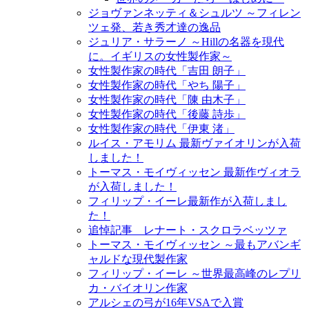
ジョヴァンネッティ＆シュルツ ～フィレン
ツェ発、若き秀才達の逸品
ジュリア・サラーノ ～Hillの名器を現代
に。イギリスの女性製作家～
女性製作家の時代「吉田 朗子」
女性製作家の時代「やち 陽子」
女性製作家の時代「陳 由木子」
女性製作家の時代「後藤 詩歩」
女性製作家の時代「伊東 渚」
ルイス・アモリム 最新ヴァイオリンが入荷
しました！
トーマス・モイヴィッセン 最新作ヴィオラ
が入荷しました！
フィリップ・イーレ最新作が入荷しまし
た！
追悼記事 レナート・スクロラベッツァ
トーマス・モイヴィッセン ～最もアバンギ
ャルドな現代製作家
フィリップ・イーレ ～世界最高峰のレプリ
カ・バイオリン作家
アルシェの弓が16年VSAで入賞