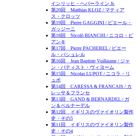
インリッヒ・ヘバーライン Jr.
第20回 Matthias KLOZ / マティア
ス・クロッツ
第19回 Pierre GAGGINI / ピエール・
ガッジーニ
第18回 Nicolò BIANCHI / ニコロ・ビ
アンキ
第17回 Pierre PACHEREL / ピエー
ル・パシュレル
第16回 Jean Baptiste Vuillaume / ジャ
ン・バティスト・ヴィヨーム
第15回 Nicolas LUPOT / ニコラ・リ
ュポ
第14回 CARESSA & FRANÇAIS / カ
レッサ＆フランセ
第13回 GAND & BERNARDEL / ガ
ン＆ベルナーデル
第12回 イギリスのヴァイオリン製作
史・その5
第11回 イギリスのヴァイオリン製作
史・その4