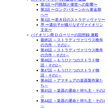
第3話 〜円熟期と後世への影響〜
第2話 〜ロングパターンから黄金期
へ〜
第1話 〜若き日のストラディヴァリ〜
序 〜遺伝子が織りなすヴァイオリン
文化〜
バイオリン商 D.ローリーの回想録 連載
最終話 ～ストラディヴァリウス晩年
の力作 ・その2～
第49話 ～ストラディヴァリウス晩年
の力作・その1～
第48話 ～もうひとつのストラド物
語・その2～
第47話 ～もうひとつのストラド物
語・その1～
第46話 ～アマチュアの楽器製作家た
ち～
第45話 ～楽器の運命と持ち主・その2
～
第44話 ～楽器の運命と持ち主・その1
～