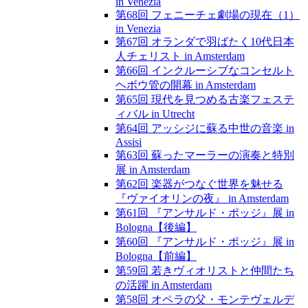
in Venezia
第68回 フェニーチェ劇場の現在（1）
in Venezia
第67回 オランダで羽ばたく10代日本
人チェリスト in Amsterdam
第66回 インクルーシブなコンセルト
ヘボウ管の開幕 in Amsterdam
第65回 現代を見つめる古楽フェステ
ィバル in Utrecht
第64回 アッシジに蘇る中世の音楽 in
Assisi
第63回 蘇ったマーラーの演奏と特別
展 in Amsterdam
第62回 楽器がつなぐ世界を魅せる
『ヴァイオリンの夜』 in Amsterdam
第61回 『アンサルド・ポッジ』展 in
Bologna【後編】
第60回 『アンサルド・ポッジ』展 in
Bologna【前編】
第59回 若きヴィオリストと仲間たち
の活躍 in Amsterdam
第58回 オペラの父・モンテヴェルデ