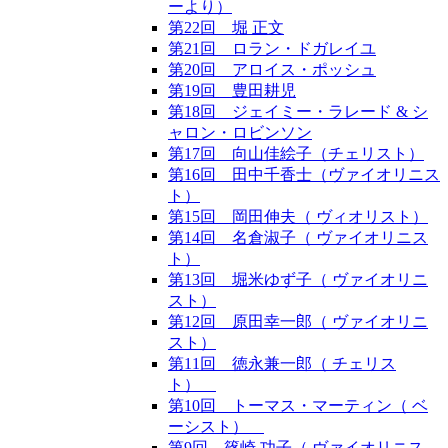
ーより）
第22回 堀 正文
第21回 ロラン・ドガレイユ
第20回 アロイス・ポッシュ
第19回 豊田耕児
第18回 ジェイミー・ラレード & シ
ャロン・ロビンソン
第17回 向山佳絵子（チェリスト）
第16回 田中千香士（ヴァイオリニス
ト）
第15回 岡田伸夫（ ヴィオリスト）
第14回 名倉淑子（ ヴァイオリニス
ト）
第13回 堀米ゆず子（ ヴァイオリニ
スト）
第12回 原田幸一郎（ ヴァイオリニ
スト）
第11回 徳永兼一郎（ チェリス
ト）
第10回 トーマス・マーティン（ ベ
ーシスト）
第9回 篠崎 功子（ ヴァイオリニス