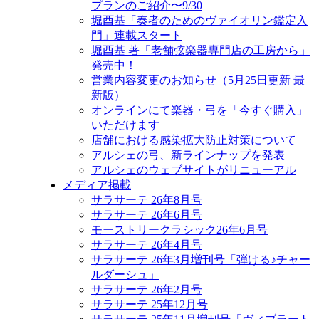
プランのご紹介〜9/30
堀酉基「奏者のためのヴァイオリン鑑定入
門」連載スタート
堀酉基 著「老舗弦楽器専門店の工房から」
発売中！
営業内容変更のお知らせ（5月25日更新 最
新版）
オンラインにて楽器・弓を「今すぐ購入」
いただけます
店舗における感染拡大防止対策について
アルシェの弓、新ラインナップを発表
アルシェのウェブサイトがリニューアル
メディア掲載
サラサーテ 26年8月号
サラサーテ 26年6月号
モーストリークラシック26年6月号
サラサーテ 26年4月号
サラサーテ 26年3月増刊号「弾ける♪チャー
ルダーシュ」
サラサーテ 26年2月号
サラサーテ 25年12月号