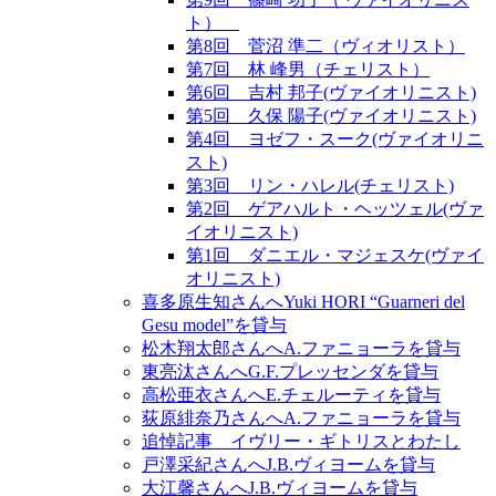
ト）
第8回 菅沼 準二（ヴィオリスト）
第7回 林 峰男（チェリスト）
第6回 吉村 邦子(ヴァイオリニスト)
第5回 久保 陽子(ヴァイオリニスト)
第4回 ヨゼフ・スーク(ヴァイオリニ
スト)
第3回 リン・ハレル(チェリスト)
第2回 ゲアハルト・ヘッツェル(ヴァ
イオリニスト)
第1回 ダニエル・マジェスケ(ヴァイ
オリニスト)
喜多原生知さんへYuki HORI “Guarneri del
Gesu model”を貸与
松木翔太郎さんへA.ファニョーラを貸与
東亮汰さんへG.F.プレッセンダを貸与
高松亜衣さんへE.チェルーティを貸与
荻原緋奈乃さんへA.ファニョーラを貸与
追悼記事 イヴリー・ギトリスとわたし
戸澤采紀さんへJ.B.ヴィヨームを貸与
大江馨さんへJ.B.ヴィヨームを貸与