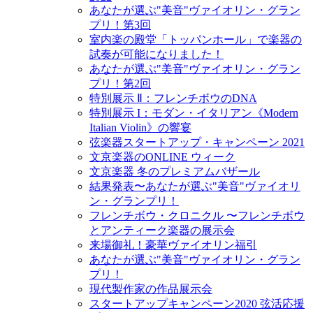
あなたが選ぶ"美音"ヴァイオリン・グラン
プリ！第3回
室内楽の殿堂「トッパンホール」で楽器の
試奏が可能になりました！
あなたが選ぶ"美音"ヴァイオリン・グラン
プリ！第2回
特別展示 Ⅱ：フレンチボウのDNA
特別展示 I：モダン・イタリアン《Modern
Italian Violin》の響宴
弦楽器スタートアップ・キャンペーン 2021
文京楽器のONLINE ウィーク
文京楽器 冬のプレミアムバザール
結果発表〜あなたが選ぶ"美音"ヴァイオリ
ン・グランプリ！
フレンチボウ・クロニクル 〜フレンチボウ
とアンティーク楽器の展示会
来場御礼！豪華ヴァイオリン福引
あなたが選ぶ"美音"ヴァイオリン・グラン
プリ！
現代製作家の作品展示会
スタートアップキャンペーン2020 弦活応援