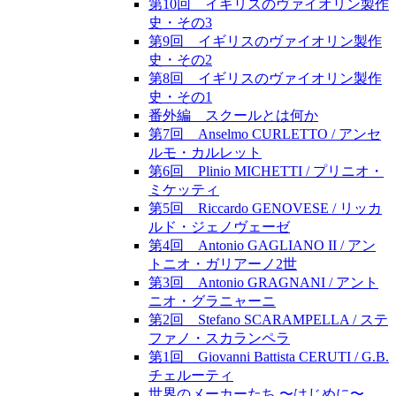
第10回 イギリスのヴァイオリン製作
史・その3
第9回 イギリスのヴァイオリン製作
史・その2
第8回 イギリスのヴァイオリン製作
史・その1
番外編 スクールとは何か
第7回 Anselmo CURLETTO / アンセ
ルモ・カルレット
第6回 Plinio MICHETTI / プリニオ・
ミケッティ
第5回 Riccardo GENOVESE / リッカ
ルド・ジェノヴェーゼ
第4回 Antonio GAGLIANO II / アン
トニオ・ガリアーノ2世
第3回 Antonio GRAGNANI / アント
ニオ・グラニャーニ
第2回 Stefano SCARAMPELLA / ステ
ファノ・スカランペラ
第1回 Giovanni Battista CERUTI / G.B.
チェルーティ
世界のメーカーたち 〜はじめに〜