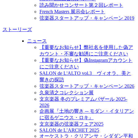
読み聞かせコンサート第２回レポート
French Masters 展示会レポート
弦楽器スタートアップ・キャンペーン 2019
ストーリーズ
ニュース
【重要なお知らせ】弊社名を使用した偽ア
カウント・不審な勧誘にご注意ください
【重要なお知らせ】偽Instagramアカウント
にご注意ください
SALON de L'ALTO vol.3 ヴィオラ、美と
響きの探訪
弦楽器スタートアップ・キャンペーン 2026
久泉清之コレクション展
文京楽器 冬のプレミアムバザール 2025-
2026
企画展『土地の響き ─ モダン・イタリアン
に宿るゲニウス・ロキ』
文京楽器の弦楽器フェア2025
SALON de L’ARCHET 2025
オーケストラ・クリアンサ・シダダン平和