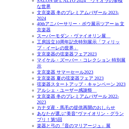
SALON de L'ALTO 2024 ヴィオラの多様
な世界
文京楽器 冬のプレミアムバザール 2023-
2024
40thアニバーサリー・ボウ展示ツアー in 文
京楽器
スーパーモダン・ヴァイオリン展
工房設立10周年記念特別展示「フィリッ
プ・イーレの世界」
文京楽器の弦楽器フェア2023
マイケル・ズーバー・コレクション 特別展
示
文京楽器 サマーセール2023
文京楽器 夏の弦楽器フェア 2023
弦楽器スタートアップ・キャンペーン 2023
アルシェ・ユーザー感謝祭
文京楽器 冬のプレミアムバザール 2022-
2023
カナダ産・馬毛の提供再開のおしらせ
あなたが選ぶ"美音"ヴァイオリン・グラン
プリ！第5回
楽器と弓の『音のマリアージュ』展