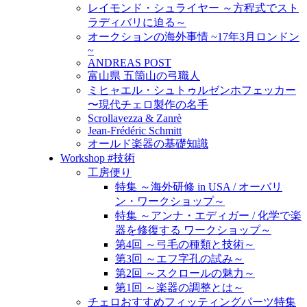
レイモンド・シュライヤー ～方程式でスト
ラディバリに迫る～
オークションの海外事情 ~17年3月ロンドン
~
ANDREAS POST
富山県 五箇山の弓職人
ミヒャエル・シュトゥルゼンホフェッカー
〜現代チェロ製作の名手
Scrollavezza & Zanrè
Jean-Frédéric Schmitt
オールド楽器の基礎知識
Workshop #技術
工房便り
特集 ～海外研修 in USA / オーバリ
ン・ワークショップ～
特集 ～アンナ・エディガー / 化学で楽
器を修復する ワークショップ～
第4回 ～弓毛の種類と技術～
第3回 ～エフ字孔の試み～
第2回 ～スクロールの魅力～
第1回 ～楽器の調整とは～
チェロおすすめフィッティングパーツ特集