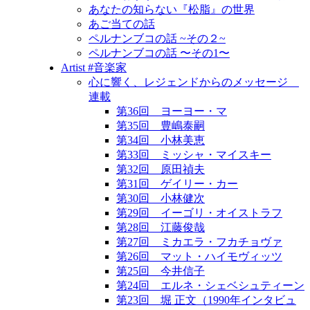
あなたの知らない『松脂』の世界
あご当ての話
ペルナンブコの話 ~その２~
ペルナンブコの話 〜その1〜
Artist #音楽家
心に響く、レジェンドからのメッセージ
連載
第36回 ヨーヨー・マ
第35回 豊嶋泰嗣
第34回 小林美恵
第33回 ミッシャ・マイスキー
第32回 原田禎夫
第31回 ゲイリー・カー
第30回 小林健次
第29回 イーゴリ・オイストラフ
第28回 江藤俊哉
第27回 ミカエラ・フカチョヴァ
第26回 マット・ハイモヴィッツ
第25回 今井信子
第24回 エルネ・シェベシュティーン
第23回 堀 正文（1990年インタビュ