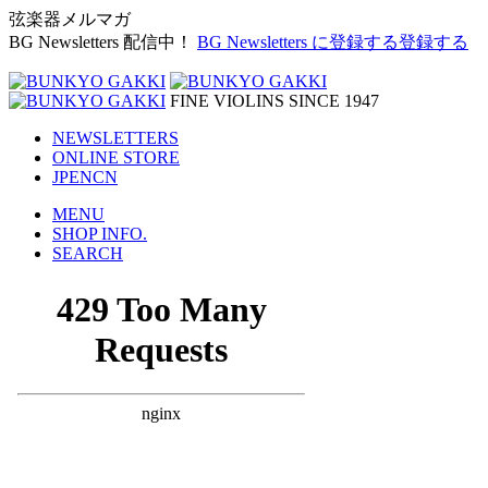
弦楽器メルマガ
BG Newsletters 配信中！
BG Newsletters に登録する
登録する
FINE VIOLINS SINCE 1947
NEWSLETTERS
ONLINE STORE
JP
EN
CN
MENU
SHOP INFO.
SEARCH