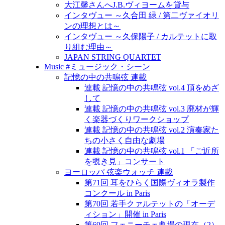
大江馨さんへJ.B.ヴィヨームを貸与
インタヴュー ～久合田 緑 / 第二ヴァイオリ
ンの理想とは～
インタヴュー ～久保陽子 / カルテットに取
り組む理由～
JAPAN STRING QUARTET
Music #ミュージック・シーン
記憶の中の共鳴弦 連載
連載 記憶の中の共鳴弦 vol.4 頂をめざ
して
連載 記憶の中の共鳴弦 vol.3 廃材が輝
く楽器づくりワークショップ
連載 記憶の中の共鳴弦 vol.2 演奏家た
ちの小さく自由な劇場
連載 記憶の中の共鳴弦 vol.1 「ご近所
を覗き見」コンサート
ヨーロッパ 弦楽ウォッチ 連載
第71回 耳をひらく国際ヴィオラ製作
コンクール in Paris
第70回 若手クァルテットの「オーデ
ィション」開催 in Paris
第69回 フェニーチェ劇場の現在（2）