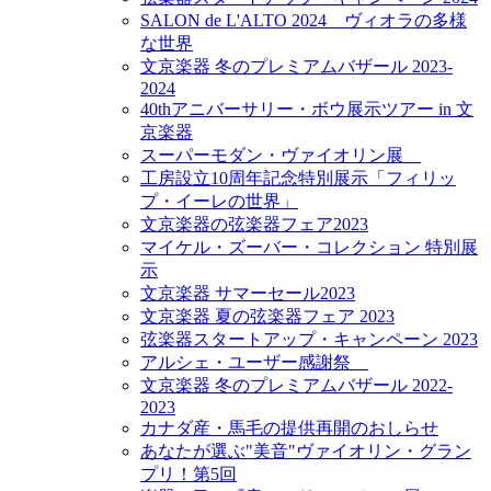
SALON de L'ALTO 2024 ヴィオラの多様
な世界
文京楽器 冬のプレミアムバザール 2023-
2024
40thアニバーサリー・ボウ展示ツアー in 文
京楽器
スーパーモダン・ヴァイオリン展
工房設立10周年記念特別展示「フィリッ
プ・イーレの世界」
文京楽器の弦楽器フェア2023
マイケル・ズーバー・コレクション 特別展
示
文京楽器 サマーセール2023
文京楽器 夏の弦楽器フェア 2023
弦楽器スタートアップ・キャンペーン 2023
アルシェ・ユーザー感謝祭
文京楽器 冬のプレミアムバザール 2022-
2023
カナダ産・馬毛の提供再開のおしらせ
あなたが選ぶ"美音"ヴァイオリン・グラン
プリ！第5回