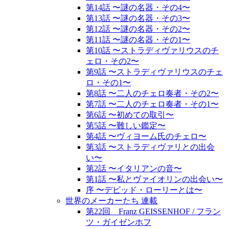
第14話 〜謎の名器・その4〜
第13話 〜謎の名器・その3〜
第12話 〜謎の名器・その2〜
第11話 〜謎の名器・その1〜
第10話 〜ストラディヴァリウスのチ
ェロ・その2〜
第9話 〜ストラディヴァリウスのチェ
ロ・その1〜
第8話 〜二人のチェロ奏者・その2〜
第7話 〜二人のチェロ奏者・その1〜
第6話 〜初めての取引〜
第5話 〜難しい鑑定〜
第4話 〜ヴィヨーム氏のチェロ〜
第3話 〜ストラディヴァリとの出会
い〜
第2話 〜イタリアンの音〜
第1話 〜私とヴァイオリンの出会い〜
序 〜デビッド・ローリーとは〜
世界のメーカーたち 連載
第22回 Franz GEISSENHOF / フラン
ツ・ガイゼンホフ