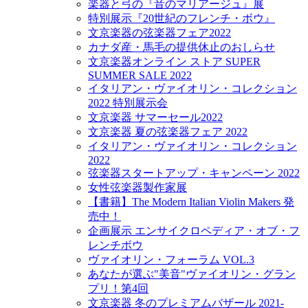
楽器と弓の『音のマリアージュ』展
特別展示『20世紀のフレンチ・ボウ』
文京楽器の弦楽器フェア2022
カナダ産・馬毛の提供休止のおしらせ
文京楽器オンライン ストア SUPER
SUMMER SALE 2022
イタリアン・ヴァイオリン・コレクション
2022 特別展示会
文京楽器 サマーセール2022
文京楽器 夏の弦楽器フェア 2022
イタリアン・ヴァイオリン・コレクション
2022
弦楽器スタートアップ・キャンペーン 2022
女性弦楽器製作家展
【書籍】The Modern Italian Violin Makers 発
売中！
企画展示 エンサイクロペディア・オブ・フ
レンチボウ
ヴァイオリン・フォーラム VOL.3
あなたが選ぶ"美音"ヴァイオリン・グラン
プリ！第4回
文京楽器 冬のプレミアムバザール 2021-