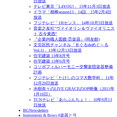
日放送
テレビ東京「L4YOU!」 15年11月3日放送
ドラマ「相棒season13」14話 15年2月4日
放送
フジテレビ「1Hセンス」 14年10月5日放送
音楽之友社”ヴァイオリン＆ヴァイオリニス
ト 古今東西"
『企業内職人図鑑 ②楽器』(同友館)
文京区民チャンネル「Ｂぐるdeめぐ～る
Vol.11」13年12月13日放送
住宅建築 13年8月号
住宅建築 13年6月号
コソボフィルハーモニー交響楽団楽器整備
計画
フジテレビ「たけしのコマ大数学科」 11年
12月20日放送
水樹奈々のLIVE GRACEのOP映像（2011年
1月16日）
TCNテレビ「あらぶんちょ！」 10年9月13
日放送
BGNewsletters
Instruments & Bows #楽器と弓