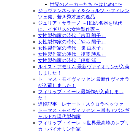
世界のメーカーたち 〜はじめに〜
ジョヴァンネッティ＆シュルツ ～フィレン
ツェ発、若き秀才達の逸品
ジュリア・サラーノ ～Hillの名器を現代
に。イギリスの女性製作家～
女性製作家の時代「吉田 朗子」
女性製作家の時代「やち 陽子」
女性製作家の時代「陳 由木子」
女性製作家の時代「後藤 詩歩」
女性製作家の時代「伊東 渚」
ルイス・アモリム 最新ヴァイオリンが入荷
しました！
トーマス・モイヴィッセン 最新作ヴィオラ
が入荷しました！
フィリップ・イーレ最新作が入荷しまし
た！
追悼記事 レナート・スクロラベッツァ
トーマス・モイヴィッセン ～最もアバンギ
ャルドな現代製作家
フィリップ・イーレ ～世界最高峰のレプリ
カ・バイオリン作家