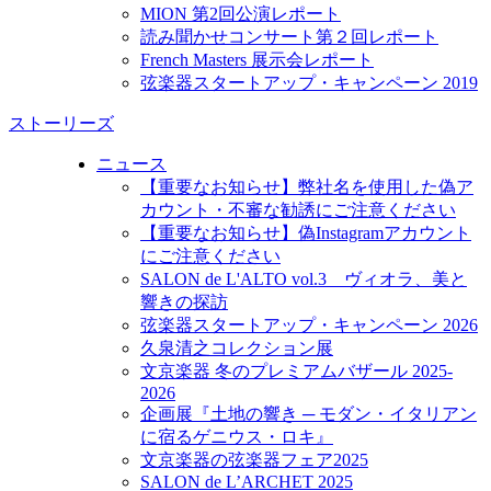
MION 第2回公演レポート
読み聞かせコンサート第２回レポート
French Masters 展示会レポート
弦楽器スタートアップ・キャンペーン 2019
ストーリーズ
ニュース
【重要なお知らせ】弊社名を使用した偽ア
カウント・不審な勧誘にご注意ください
【重要なお知らせ】偽Instagramアカウント
にご注意ください
SALON de L'ALTO vol.3 ヴィオラ、美と
響きの探訪
弦楽器スタートアップ・キャンペーン 2026
久泉清之コレクション展
文京楽器 冬のプレミアムバザール 2025-
2026
企画展『土地の響き ─ モダン・イタリアン
に宿るゲニウス・ロキ』
文京楽器の弦楽器フェア2025
SALON de L’ARCHET 2025