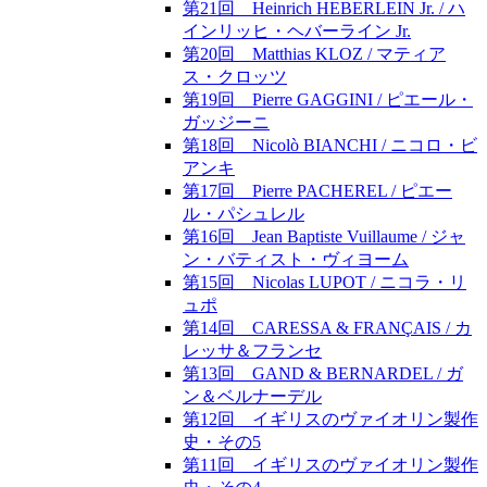
第21回 Heinrich HEBERLEIN Jr. / ハ
インリッヒ・ヘバーライン Jr.
第20回 Matthias KLOZ / マティア
ス・クロッツ
第19回 Pierre GAGGINI / ピエール・
ガッジーニ
第18回 Nicolò BIANCHI / ニコロ・ビ
アンキ
第17回 Pierre PACHEREL / ピエー
ル・パシュレル
第16回 Jean Baptiste Vuillaume / ジャ
ン・バティスト・ヴィヨーム
第15回 Nicolas LUPOT / ニコラ・リ
ュポ
第14回 CARESSA & FRANÇAIS / カ
レッサ＆フランセ
第13回 GAND & BERNARDEL / ガ
ン＆ベルナーデル
第12回 イギリスのヴァイオリン製作
史・その5
第11回 イギリスのヴァイオリン製作