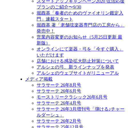
スタートアップキャンペーン2020 弦活応援
プランのご紹介〜9/30
堀酉基「奏者のためのヴァイオリン鑑定入
門」連載スタート
堀酉基 著「老舗弦楽器専門店の工房から」
発売中！
営業内容変更のお知らせ（5月25日更新 最
新版）
オンラインにて楽器・弓を「今すぐ購入」
いただけます
店舗における感染拡大防止対策について
アルシェの弓、新ラインナップを発表
アルシェのウェブサイトがリニューアル
メディア掲載
サラサーテ 26年8月号
サラサーテ 26年6月号
モーストリークラシック26年6月号
サラサーテ 26年4月号
サラサーテ 26年3月増刊号「弾ける♪チャー
ルダーシュ」
サラサーテ 26年2月号
サラサーテ 25年12月号