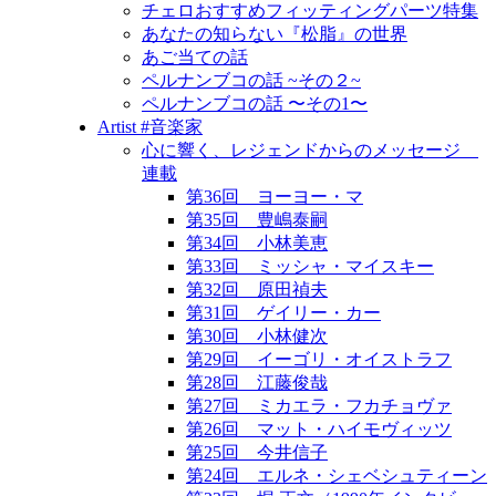
チェロおすすめフィッティングパーツ特集
あなたの知らない『松脂』の世界
あご当ての話
ペルナンブコの話 ~その２~
ペルナンブコの話 〜その1〜
Artist #音楽家
心に響く、レジェンドからのメッセージ
連載
第36回 ヨーヨー・マ
第35回 豊嶋泰嗣
第34回 小林美恵
第33回 ミッシャ・マイスキー
第32回 原田禎夫
第31回 ゲイリー・カー
第30回 小林健次
第29回 イーゴリ・オイストラフ
第28回 江藤俊哉
第27回 ミカエラ・フカチョヴァ
第26回 マット・ハイモヴィッツ
第25回 今井信子
第24回 エルネ・シェベシュティーン