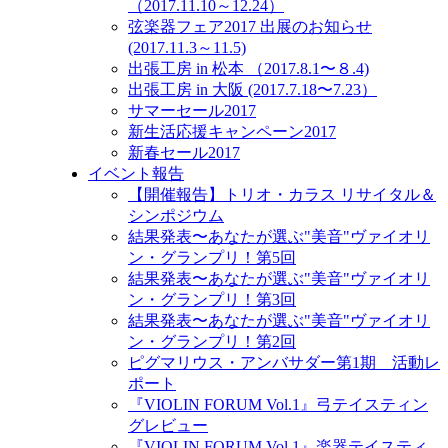
（2017.11.10～12.24）
弦楽器フェア2017 出展のお知らせ
(2017.11.3～11.5)
出張工房 in 松本 （2017.8.1〜８.4)
出張工房 in 大阪 (2017.7.18〜7.23）
サマーセール2017
新生活応援キャンペーン2017
新春セール2017
イベント報告
【開催報告】トリオ・カラス リサイタル＆
シンポジウム
結果発表〜あなたが選ぶ"美音"ヴァイオリ
ン・グランプリ！第5回
結果発表〜あなたが選ぶ"美音"ヴァイオリ
ン・グランプリ！第3回
結果発表〜あなたが選ぶ"美音"ヴァイオリ
ン・グランプリ！第2回
ピグマリウス・アンバサダー第1期 活動レ
ポート
『VIOLIN FORUM Vol.1』弓テイスティン
グレビュー
『VIOLIN FORUM Vol.1』楽器テイスティ