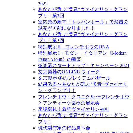
2022
あなたが選ぶ"美音"ヴァイオリン・グラン
プリ！第3回
室内楽の殿堂「トッパンホール」で楽器の
試奏が可能になりました！
あなたが選ぶ"美音"ヴァイオリン・グラン
プリ！第2回
特別展示 Ⅱ：フレンチボウのDNA
特別展示 I：モダン・イタリアン《Modern
Italian Violin》の響宴
弦楽器スタートアップ・キャンペーン 2021
文京楽器のONLINE ウィーク
文京楽器 冬のプレミアムバザール
結果発表〜あなたが選ぶ"美音"ヴァイオリ
ン・グランプリ！
フレンチボウ・クロニクル 〜フレンチボウ
とアンティーク楽器の展示会
来場御礼！豪華ヴァイオリン福引
あなたが選ぶ"美音"ヴァイオリン・グラン
プリ！
現代製作家の作品展示会