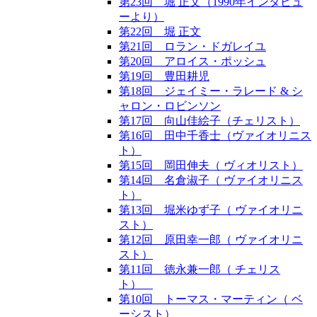
第23回 堀 正文（1990年インタビュ
ーより）
第22回 堀 正文
第21回 ロラン・ドガレイユ
第20回 アロイス・ポッシュ
第19回 豊田耕児
第18回 ジェイミー・ラレード & シ
ャロン・ロビンソン
第17回 向山佳絵子（チェリスト）
第16回 田中千香士（ヴァイオリニス
ト）
第15回 岡田伸夫（ ヴィオリスト）
第14回 名倉淑子（ ヴァイオリニス
ト）
第13回 堀米ゆず子（ ヴァイオリニ
スト）
第12回 原田幸一郎（ ヴァイオリニ
スト）
第11回 徳永兼一郎（ チェリス
ト）
第10回 トーマス・マーティン（ ベ
ーシスト）