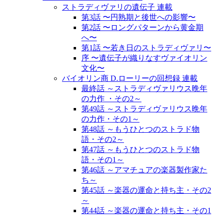
ストラディヴァリの遺伝子 連載
第3話 〜円熟期と後世への影響〜
第2話 〜ロングパターンから黄金期
へ〜
第1話 〜若き日のストラディヴァリ〜
序 〜遺伝子が織りなすヴァイオリン
文化〜
バイオリン商 D.ローリーの回想録 連載
最終話 ～ストラディヴァリウス晩年
の力作 ・その2～
第49話 ～ストラディヴァリウス晩年
の力作・その1～
第48話 ～もうひとつのストラド物
語・その2～
第47話 ～もうひとつのストラド物
語・その1～
第46話 ～アマチュアの楽器製作家た
ち～
第45話 ～楽器の運命と持ち主・その2
～
第44話 ～楽器の運命と持ち主・その1