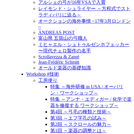
アルシェの弓が16年VSAで入賞
レイモンド・シュライヤー ～方程式でスト
ラディバリに迫る～
オークションの海外事情 ~17年3月ロンドン
~
ANDREAS POST
富山県 五箇山の弓職人
ミヒャエル・シュトゥルゼンホフェッカー
〜現代チェロ製作の名手
Scrollavezza & Zanrè
Jean-Frédéric Schmitt
オールド楽器の基礎知識
Workshop #技術
工房便り
特集 ～海外研修 in USA / オーバリ
ン・ワークショップ～
特集 ～アンナ・エディガー / 化学で楽
器を修復する ワークショップ～
第4回 ～弓毛の種類と技術～
第3回 ～エフ字孔の試み～
第2回 ～スクロールの魅力～
第1回 ～楽器の調整とは～