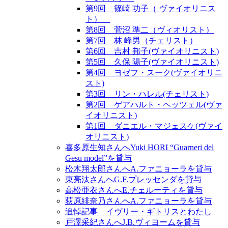
第9回 篠崎 功子（ ヴァイオリニス
ト）
第8回 菅沼 準二（ヴィオリスト）
第7回 林 峰男（チェリスト）
第6回 吉村 邦子(ヴァイオリニスト)
第5回 久保 陽子(ヴァイオリニスト)
第4回 ヨゼフ・スーク(ヴァイオリニ
スト)
第3回 リン・ハレル(チェリスト)
第2回 ゲアハルト・ヘッツェル(ヴァ
イオリニスト)
第1回 ダニエル・マジェスケ(ヴァイ
オリニスト)
喜多原生知さんへYuki HORI “Guarneri del
Gesu model”を貸与
松木翔太郎さんへA.ファニョーラを貸与
東亮汰さんへG.F.プレッセンダを貸与
高松亜衣さんへE.チェルーティを貸与
荻原緋奈乃さんへA.ファニョーラを貸与
追悼記事 イヴリー・ギトリスとわたし
戸澤采紀さんへJ.B.ヴィヨームを貸与