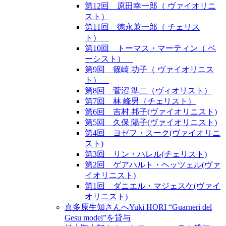
第12回 原田幸一郎（ ヴァイオリニ
スト）
第11回 徳永兼一郎（ チェリス
ト）
第10回 トーマス・マーティン（ ベ
ーシスト）
第9回 篠崎 功子（ ヴァイオリニス
ト）
第8回 菅沼 準二（ヴィオリスト）
第7回 林 峰男（チェリスト）
第6回 吉村 邦子(ヴァイオリニスト)
第5回 久保 陽子(ヴァイオリニスト)
第4回 ヨゼフ・スーク(ヴァイオリニ
スト)
第3回 リン・ハレル(チェリスト)
第2回 ゲアハルト・ヘッツェル(ヴァ
イオリニスト)
第1回 ダニエル・マジェスケ(ヴァイ
オリニスト)
喜多原生知さんへYuki HORI “Guarneri del
Gesu model”を貸与