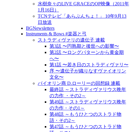
水樹奈々のLIVE GRACEのOP映像（2011年
1月16日）
TCNテレビ「あらぶんちょ！」 10年9月13
日放送
BGNewsletters
Instruments & Bows #楽器と弓
ストラディヴァリの遺伝子 連載
第3話 〜円熟期と後世への影響〜
第2話 〜ロングパターンから黄金期
へ〜
第1話 〜若き日のストラディヴァリ〜
序 〜遺伝子が織りなすヴァイオリン
文化〜
バイオリン商 D.ローリーの回想録 連載
最終話 ～ストラディヴァリウス晩年
の力作 ・その2～
第49話 ～ストラディヴァリウス晩年
の力作・その1～
第48話 ～もうひとつのストラド物
語・その2～
第47話 ～もうひとつのストラド物