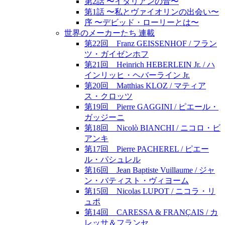
第2話 〜イタリアンの音〜
第1話 〜私とヴァイオリンの出会い〜
序 〜デビッド・ローリーとは〜
世界のメーカーたち 連載
第22回 Franz GEISSENHOF / フラン
ツ・ガイゼンホフ
第21回 Heinrich HEBERLEIN Jr. / ハ
インリッヒ・ヘバーライン Jr.
第20回 Matthias KLOZ / マティア
ス・クロッツ
第19回 Pierre GAGGINI / ピエール・
ガッジーニ
第18回 Nicolò BIANCHI / ニコロ・ビ
アンキ
第17回 Pierre PACHEREL / ピエー
ル・パシュレル
第16回 Jean Baptiste Vuillaume / ジャ
ン・バティスト・ヴィヨーム
第15回 Nicolas LUPOT / ニコラ・リ
ュポ
第14回 CARESSA & FRANÇAIS / カ
レッサ＆フランセ