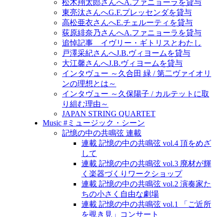
松木翔太郎さんへA.ファニョーラを貸与
東亮汰さんへG.F.プレッセンダを貸与
高松亜衣さんへE.チェルーティを貸与
荻原緋奈乃さんへA.ファニョーラを貸与
追悼記事 イヴリー・ギトリスとわたし
戸澤采紀さんへJ.B.ヴィヨームを貸与
大江馨さんへJ.B.ヴィヨームを貸与
インタヴュー ～久合田 緑 / 第二ヴァイオリ
ンの理想とは～
インタヴュー ～久保陽子 / カルテットに取
り組む理由～
JAPAN STRING QUARTET
Music #ミュージック・シーン
記憶の中の共鳴弦 連載
連載 記憶の中の共鳴弦 vol.4 頂をめざ
して
連載 記憶の中の共鳴弦 vol.3 廃材が輝
く楽器づくりワークショップ
連載 記憶の中の共鳴弦 vol.2 演奏家た
ちの小さく自由な劇場
連載 記憶の中の共鳴弦 vol.1 「ご近所
を覗き見」コンサート