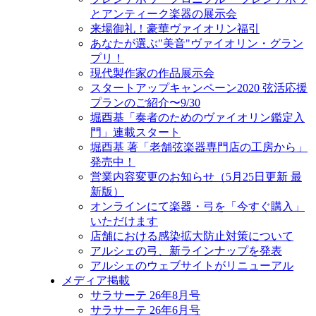
とアンティーク楽器の展示会
来場御礼！豪華ヴァイオリン福引
あなたが選ぶ"美音"ヴァイオリン・グラン
プリ！
現代製作家の作品展示会
スタートアップキャンペーン2020 弦活応援
プランのご紹介〜9/30
堀酉基「奏者のためのヴァイオリン鑑定入
門」連載スタート
堀酉基 著「老舗弦楽器専門店の工房から」
発売中！
営業内容変更のお知らせ（5月25日更新 最
新版）
オンラインにて楽器・弓を「今すぐ購入」
いただけます
店舗における感染拡大防止対策について
アルシェの弓、新ラインナップを発表
アルシェのウェブサイトがリニューアル
メディア掲載
サラサーテ 26年8月号
サラサーテ 26年6月号