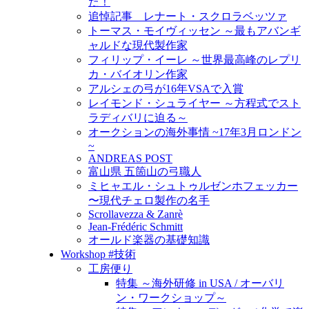
た！
追悼記事 レナート・スクロラベッツァ
トーマス・モイヴィッセン ～最もアバンギ
ャルドな現代製作家
フィリップ・イーレ ～世界最高峰のレプリ
カ・バイオリン作家
アルシェの弓が16年VSAで入賞
レイモンド・シュライヤー ～方程式でスト
ラディバリに迫る～
オークションの海外事情 ~17年3月ロンドン
~
ANDREAS POST
富山県 五箇山の弓職人
ミヒャエル・シュトゥルゼンホフェッカー
〜現代チェロ製作の名手
Scrollavezza & Zanrè
Jean-Frédéric Schmitt
オールド楽器の基礎知識
Workshop #技術
工房便り
特集 ～海外研修 in USA / オーバリ
ン・ワークショップ～