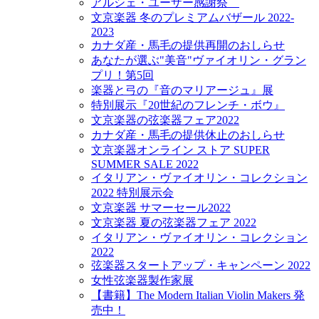
アルシェ・ユーザー感謝祭
文京楽器 冬のプレミアムバザール 2022-
2023
カナダ産・馬毛の提供再開のおしらせ
あなたが選ぶ"美音"ヴァイオリン・グラン
プリ！第5回
楽器と弓の『音のマリアージュ』展
特別展示『20世紀のフレンチ・ボウ』
文京楽器の弦楽器フェア2022
カナダ産・馬毛の提供休止のおしらせ
文京楽器オンライン ストア SUPER
SUMMER SALE 2022
イタリアン・ヴァイオリン・コレクション
2022 特別展示会
文京楽器 サマーセール2022
文京楽器 夏の弦楽器フェア 2022
イタリアン・ヴァイオリン・コレクション
2022
弦楽器スタートアップ・キャンペーン 2022
女性弦楽器製作家展
【書籍】The Modern Italian Violin Makers 発
売中！