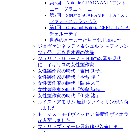
第3回 Antonio GRAGNANI / アント
ニオ・グラニャーニ
第2回 Stefano SCARAMPELLA / ステ
ファノ・スカランペラ
第1回 Giovanni Battista CERUTI / G.B.
チェルーティ
世界のメーカーたち 〜はじめに〜
ジョヴァンネッティ＆シュルツ ～フィレン
ツェ発、若き秀才達の逸品
ジュリア・サラーノ ～Hillの名器を現代
に。イギリスの女性製作家～
女性製作家の時代「吉田 朗子」
女性製作家の時代「やち 陽子」
女性製作家の時代「陳 由木子」
女性製作家の時代「後藤 詩歩」
女性製作家の時代「伊東 渚」
ルイス・アモリム 最新ヴァイオリンが入荷
しました！
トーマス・モイヴィッセン 最新作ヴィオラ
が入荷しました！
フィリップ・イーレ最新作が入荷しまし