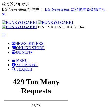
弦楽器メルマガ
BG Newsletters 配信中！
BG Newsletters に登録する
登録する
FINE VIOLINS SINCE 1947
NEWSLETTERS
ONLINE STORE
JP
EN
CN
MENU
SHOP INFO.
SEARCH