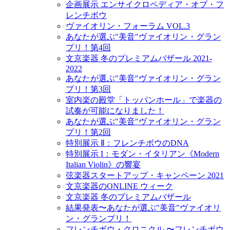
企画展示 エンサイクロペディア・オブ・フ
レンチボウ
ヴァイオリン・フォーラム VOL.3
あなたが選ぶ"美音"ヴァイオリン・グラン
プリ！第4回
文京楽器 冬のプレミアムバザール 2021-
2022
あなたが選ぶ"美音"ヴァイオリン・グラン
プリ！第3回
室内楽の殿堂「トッパンホール」で楽器の
試奏が可能になりました！
あなたが選ぶ"美音"ヴァイオリン・グラン
プリ！第2回
特別展示 Ⅱ：フレンチボウのDNA
特別展示 I：モダン・イタリアン《Modern
Italian Violin》の響宴
弦楽器スタートアップ・キャンペーン 2021
文京楽器のONLINE ウィーク
文京楽器 冬のプレミアムバザール
結果発表〜あなたが選ぶ"美音"ヴァイオリ
ン・グランプリ！
フレンチボウ・クロニクル 〜フレンチボウ