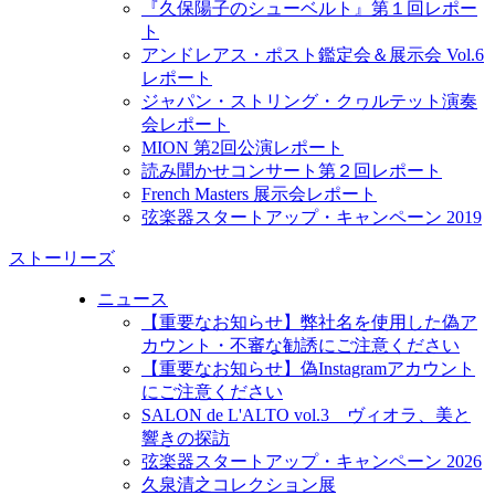
『久保陽子のシューベルト』第１回レポー
ト
アンドレアス・ポスト鑑定会＆展示会 Vol.6
レポート
ジャパン・ストリング・クヮルテット演奏
会レポート
MION 第2回公演レポート
読み聞かせコンサート第２回レポート
French Masters 展示会レポート
弦楽器スタートアップ・キャンペーン 2019
ストーリーズ
ニュース
【重要なお知らせ】弊社名を使用した偽ア
カウント・不審な勧誘にご注意ください
【重要なお知らせ】偽Instagramアカウント
にご注意ください
SALON de L'ALTO vol.3 ヴィオラ、美と
響きの探訪
弦楽器スタートアップ・キャンペーン 2026
久泉清之コレクション展