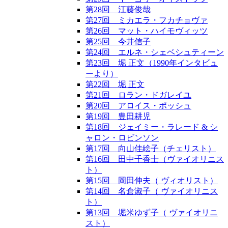
第28回 江藤俊哉
第27回 ミカエラ・フカチョヴァ
第26回 マット・ハイモヴィッツ
第25回 今井信子
第24回 エルネ・シェベシュティーン
第23回 堀 正文（1990年インタビュ
ーより）
第22回 堀 正文
第21回 ロラン・ドガレイユ
第20回 アロイス・ポッシュ
第19回 豊田耕児
第18回 ジェイミー・ラレード & シ
ャロン・ロビンソン
第17回 向山佳絵子（チェリスト）
第16回 田中千香士（ヴァイオリニス
ト）
第15回 岡田伸夫（ ヴィオリスト）
第14回 名倉淑子（ ヴァイオリニス
ト）
第13回 堀米ゆず子（ ヴァイオリニ
スト）