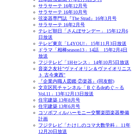
サラサーテ 16年12月号
サラサーテ 16年10月号
弦楽器専門誌『The Strad』16年3月号
サラサーテ 16年2月号
テレビ朝日「さんぽサンデー」 15年12月6
日放送
テレビ東京「L4YOU!」 15年11月3日放送
ドラマ「相棒season13」14話 15年2月4日
放送
フジテレビ「1Hセンス」 14年10月5日放送
音楽之友社”ヴァイオリン＆ヴァイオリニス
ト 古今東西"
『企業内職人図鑑 ②楽器』(同友館)
文京区民チャンネル「Ｂぐるdeめぐ～る
Vol.11」13年12月13日放送
住宅建築 13年8月号
住宅建築 13年6月号
コソボフィルハーモニー交響楽団楽器整備
計画
フジテレビ「たけしのコマ大数学科」 11年
12月20日放送