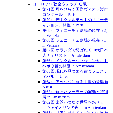
ヨーロッパ 弦楽ウォッチ 連載
第71回 耳をひらく国際ヴィオラ製作
コンクール in Paris
第70回 若手クァルテットの「オーデ
ィション」開催 in Paris
第69回 フェニーチェ劇場の現在（2）
in Venezia
第68回 フェニーチェ劇場の現在（1）
in Venezia
第67回 オランダで羽ばたく10代日本
人チェリスト in Amsterdam
第66回 インクルーシブなコンセルト
ヘボウ管の開幕 in Amsterdam
第65回 現代を見つめる古楽フェステ
ィバル in Utrecht
第64回 アッシジに蘇る中世の音楽 in
Assisi
第63回 蘇ったマーラーの演奏と特別
展 in Amsterdam
第62回 楽器がつなぐ世界を魅せる
『ヴァイオリンの夜』 in Amsterdam
第61回 『アンサルド・ポッジ』展 in