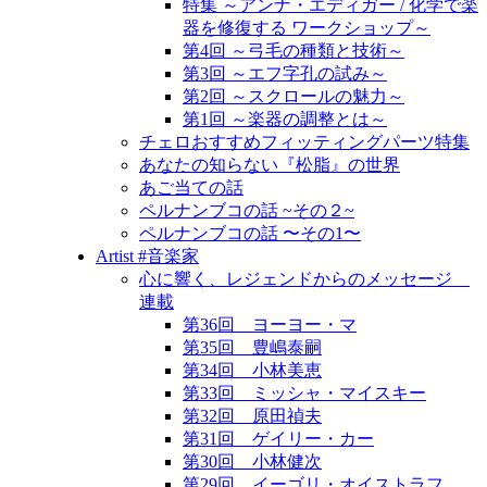
特集 ～アンナ・エディガー / 化学で楽
器を修復する ワークショップ～
第4回 ～弓毛の種類と技術～
第3回 ～エフ字孔の試み～
第2回 ～スクロールの魅力～
第1回 ～楽器の調整とは～
チェロおすすめフィッティングパーツ特集
あなたの知らない『松脂』の世界
あご当ての話
ペルナンブコの話 ~その２~
ペルナンブコの話 〜その1〜
Artist #音楽家
心に響く、レジェンドからのメッセージ
連載
第36回 ヨーヨー・マ
第35回 豊嶋泰嗣
第34回 小林美恵
第33回 ミッシャ・マイスキー
第32回 原田禎夫
第31回 ゲイリー・カー
第30回 小林健次
第29回 イーゴリ・オイストラフ