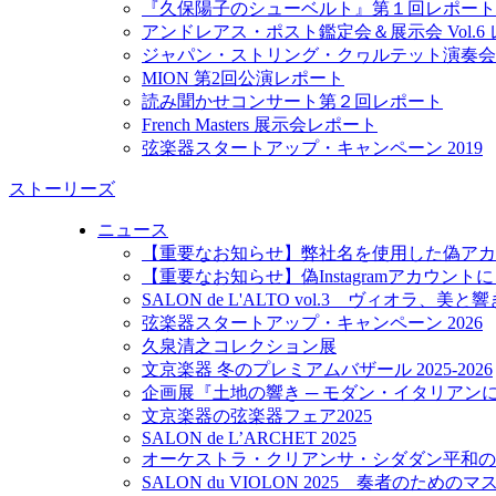
『久保陽子のシューベルト』第１回レポート
アンドレアス・ポスト鑑定会＆展示会 Vol.6
ジャパン・ストリング・クヮルテット演奏会
MION 第2回公演レポート
読み聞かせコンサート第２回レポート
French Masters 展示会レポート
弦楽器スタートアップ・キャンペーン 2019
ストーリーズ
ニュース
【重要なお知らせ】弊社名を使用した偽アカ
【重要なお知らせ】偽Instagramアカウン
SALON de L'ALTO vol.3 ヴィオラ、美
弦楽器スタートアップ・キャンペーン 2026
久泉清之コレクション展
文京楽器 冬のプレミアムバザール 2025-2026
企画展『土地の響き ─ モダン・イタリアン
文京楽器の弦楽器フェア2025
SALON de L’ARCHET 2025
オーケストラ・クリアンサ・シダダン平和の
SALON du VIOLON 2025 奏者のため