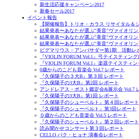
新生活応援キャンペーン2017
新春セール2017
イベント報告
【開催報告】トリオ・カラス リサイタル＆
結果発表〜あなたが選ぶ"美音"ヴァイオリン
結果発表〜あなたが選ぶ"美音"ヴァイオリン
結果発表〜あなたが選ぶ"美音"ヴァイオリン
ピグマリウス・アンバサダー第1期 活動レ
『VIOLIN FORUM Vol.1』弓テイスティ
『VIOLIN FORUM Vol.1』楽器テイステ
0歳からのこども音楽会 Vol.7 レポート
『久保陽子の３大B』第３回 レポート
『久保陽子の3大B』第2回 レポート
アンドレアス・ポスト鑑定会&展示会 Vol.7
『久保陽子の3大B』第1回 レポート
『久保陽子のシューベルト』第４回レポート
『久保陽子のシューベルト』第3回レポート
０歳からのこども音楽会 Vol.5 レポート
『久保陽子のシューベルト』第２回レポート
読み聞かせコンサート第３回レポート
CELLO パク・ヒョナ 演奏会レポート