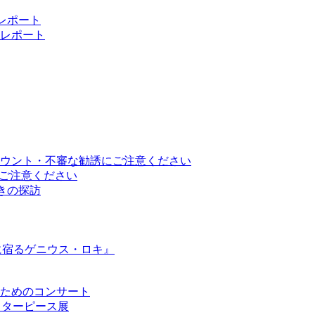
 レポート
レポート
ウント・不審な勧誘にご注意ください
トにご注意ください
と響きの探訪
に宿るゲニウス・ロキ』
ためのコンサート
のマスターピース展