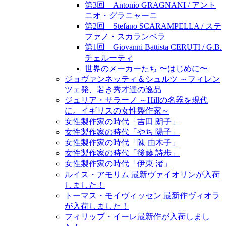
第3回 Antonio GRAGNANI / アント
ニオ・グラニャーニ
第2回 Stefano SCARAMPELLA / ステ
ファノ・スカランペラ
第1回 Giovanni Battista CERUTI / G.B.
チェルーティ
世界のメーカーたち 〜はじめに〜
ジョヴァンネッティ＆シュルツ ～フィレン
ツェ発、若き秀才達の逸品
ジュリア・サラーノ ～Hillの名器を現代
に。イギリスの女性製作家～
女性製作家の時代「吉田 朗子」
女性製作家の時代「やち 陽子」
女性製作家の時代「陳 由木子」
女性製作家の時代「後藤 詩歩」
女性製作家の時代「伊東 渚」
ルイス・アモリム 最新ヴァイオリンが入荷
しました！
トーマス・モイヴィッセン 最新作ヴィオラ
が入荷しました！
フィリップ・イーレ最新作が入荷しまし