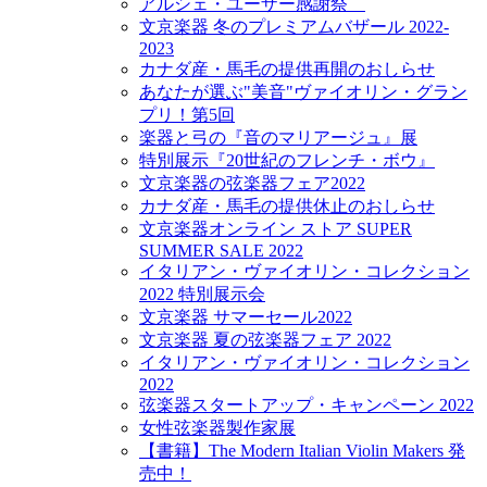
アルシェ・ユーザー感謝祭
文京楽器 冬のプレミアムバザール 2022-
2023
カナダ産・馬毛の提供再開のおしらせ
あなたが選ぶ"美音"ヴァイオリン・グラン
プリ！第5回
楽器と弓の『音のマリアージュ』展
特別展示『20世紀のフレンチ・ボウ』
文京楽器の弦楽器フェア2022
カナダ産・馬毛の提供休止のおしらせ
文京楽器オンライン ストア SUPER
SUMMER SALE 2022
イタリアン・ヴァイオリン・コレクション
2022 特別展示会
文京楽器 サマーセール2022
文京楽器 夏の弦楽器フェア 2022
イタリアン・ヴァイオリン・コレクション
2022
弦楽器スタートアップ・キャンペーン 2022
女性弦楽器製作家展
【書籍】The Modern Italian Violin Makers 発
売中！