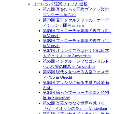
ヨーロッパ 弦楽ウォッチ 連載
第71回 耳をひらく国際ヴィオラ製作
コンクール in Paris
第70回 若手クァルテットの「オーデ
ィション」開催 in Paris
第69回 フェニーチェ劇場の現在（2）
in Venezia
第68回 フェニーチェ劇場の現在（1）
in Venezia
第67回 オランダで羽ばたく10代日本
人チェリスト in Amsterdam
第66回 インクルーシブなコンセルト
ヘボウ管の開幕 in Amsterdam
第65回 現代を見つめる古楽フェステ
ィバル in Utrecht
第64回 アッシジに蘇る中世の音楽 in
Assisi
第63回 蘇ったマーラーの演奏と特別
展 in Amsterdam
第62回 楽器がつなぐ世界を魅せる
『ヴァイオリンの夜』 in Amsterdam
第61回 『アンサルド・ポッジ』展 in