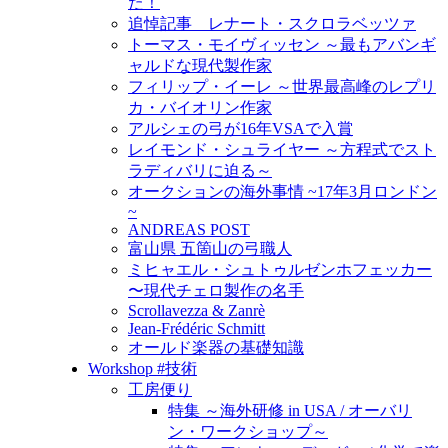
た！
追悼記事 レナート・スクロラベッツァ
トーマス・モイヴィッセン ～最もアバンギ
ャルドな現代製作家
フィリップ・イーレ ～世界最高峰のレプリ
カ・バイオリン作家
アルシェの弓が16年VSAで入賞
レイモンド・シュライヤー ～方程式でスト
ラディバリに迫る～
オークションの海外事情 ~17年3月ロンドン
~
ANDREAS POST
富山県 五箇山の弓職人
ミヒャエル・シュトゥルゼンホフェッカー
〜現代チェロ製作の名手
Scrollavezza & Zanrè
Jean-Frédéric Schmitt
オールド楽器の基礎知識
Workshop #技術
工房便り
特集 ～海外研修 in USA / オーバリ
ン・ワークショップ～