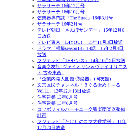
サラサーテ 16年12月号
サラサーテ 16年10月号
弦楽器専門誌『The Strad』16年3月号
サラサーテ 16年2月号
テレビ朝日「さんぽサンデー」 15年12月6
日放送
テレビ東京「L4YOU!」 15年11月3日放送
ドラマ「相棒season13」14話 15年2月4日
放送
フジテレビ「1Hセンス」 14年10月5日放送
音楽之友社”ヴァイオリン＆ヴァイオリニス
ト 古今東西"
『企業内職人図鑑 ②楽器』(同友館)
文京区民チャンネル「Ｂぐるdeめぐ～る
Vol.11」13年12月13日放送
住宅建築 13年8月号
住宅建築 13年6月号
コソボフィルハーモニー交響楽団楽器整備
計画
フジテレビ「たけしのコマ大数学科」 11年
12月20日放送