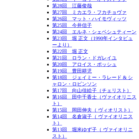
第28回 江藤俊哉
第27回 ミカエラ・フカチョヴァ
第26回 マット・ハイモヴィッツ
第25回 今井信子
第24回 エルネ・シェベシュティーン
第23回 堀 正文（1990年インタビュ
ーより）
第22回 堀 正文
第21回 ロラン・ドガレイユ
第20回 アロイス・ポッシュ
第19回 豊田耕児
第18回 ジェイミー・ラレード & シ
ャロン・ロビンソン
第17回 向山佳絵子（チェリスト）
第16回 田中千香士（ヴァイオリニス
ト）
第15回 岡田伸夫（ ヴィオリスト）
第14回 名倉淑子（ ヴァイオリニス
ト）
第13回 堀米ゆず子（ ヴァイオリニ
スト）