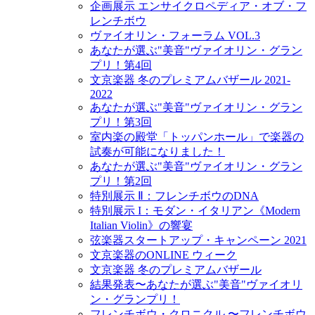
企画展示 エンサイクロペディア・オブ・フ
レンチボウ
ヴァイオリン・フォーラム VOL.3
あなたが選ぶ"美音"ヴァイオリン・グラン
プリ！第4回
文京楽器 冬のプレミアムバザール 2021-
2022
あなたが選ぶ"美音"ヴァイオリン・グラン
プリ！第3回
室内楽の殿堂「トッパンホール」で楽器の
試奏が可能になりました！
あなたが選ぶ"美音"ヴァイオリン・グラン
プリ！第2回
特別展示 Ⅱ：フレンチボウのDNA
特別展示 I：モダン・イタリアン《Modern
Italian Violin》の響宴
弦楽器スタートアップ・キャンペーン 2021
文京楽器のONLINE ウィーク
文京楽器 冬のプレミアムバザール
結果発表〜あなたが選ぶ"美音"ヴァイオリ
ン・グランプリ！
フレンチボウ・クロニクル 〜フレンチボウ