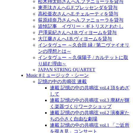
松木翔太郎さんへA.ファニョーラを貸与
東亮汰さんへG.F.プレッセンダを貸与
高松亜衣さんへE.チェルーティを貸与
荻原緋奈乃さんへA.ファニョーラを貸与
追悼記事 イヴリー・ギトリスとわたし
戸澤采紀さんへJ.B.ヴィヨームを貸与
大江馨さんへJ.B.ヴィヨームを貸与
インタヴュー ～久合田 緑 / 第二ヴァイオリ
ンの理想とは～
インタヴュー ～久保陽子 / カルテットに取
り組む理由～
JAPAN STRING QUARTET
Music #ミュージック・シーン
記憶の中の共鳴弦 連載
連載 記憶の中の共鳴弦 vol.4 頂をめざ
して
連載 記憶の中の共鳴弦 vol.3 廃材が輝
く楽器づくりワークショップ
連載 記憶の中の共鳴弦 vol.2 演奏家た
ちの小さく自由な劇場
連載 記憶の中の共鳴弦 vol.1 「ご近所
を覗き見」コンサート