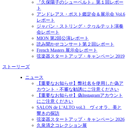
『久保陽子のシューベルト』第１回レポー
ト
アンドレアス・ポスト鑑定会＆展示会 Vol.6
レポート
ジャパン・ストリング・クヮルテット演奏
会レポート
MION 第2回公演レポート
読み聞かせコンサート第２回レポート
French Masters 展示会レポート
弦楽器スタートアップ・キャンペーン 2019
ストーリーズ
ニュース
【重要なお知らせ】弊社名を使用した偽ア
カウント・不審な勧誘にご注意ください
【重要なお知らせ】偽Instagramアカウント
にご注意ください
SALON de L'ALTO vol.3 ヴィオラ、美と
響きの探訪
弦楽器スタートアップ・キャンペーン 2026
久泉清之コレクション展