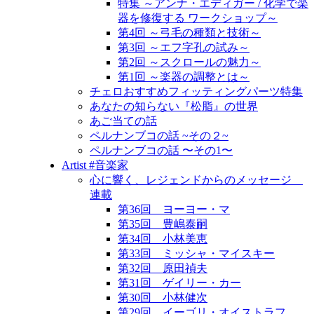
特集 ～アンナ・エディガー / 化学で楽
器を修復する ワークショップ～
第4回 ～弓毛の種類と技術～
第3回 ～エフ字孔の試み～
第2回 ～スクロールの魅力～
第1回 ～楽器の調整とは～
チェロおすすめフィッティングパーツ特集
あなたの知らない『松脂』の世界
あご当ての話
ペルナンブコの話 ~その２~
ペルナンブコの話 〜その1〜
Artist #音楽家
心に響く、レジェンドからのメッセージ
連載
第36回 ヨーヨー・マ
第35回 豊嶋泰嗣
第34回 小林美恵
第33回 ミッシャ・マイスキー
第32回 原田禎夫
第31回 ゲイリー・カー
第30回 小林健次
第29回 イーゴリ・オイストラフ