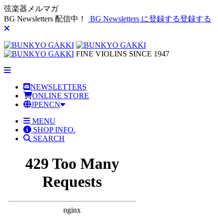
弦楽器メルマガ
BG Newsletters 配信中！
BG Newsletters に登録する
登録する
FINE VIOLINS SINCE 1947
NEWSLETTERS
ONLINE STORE
JP
EN
CN
MENU
SHOP INFO.
SEARCH