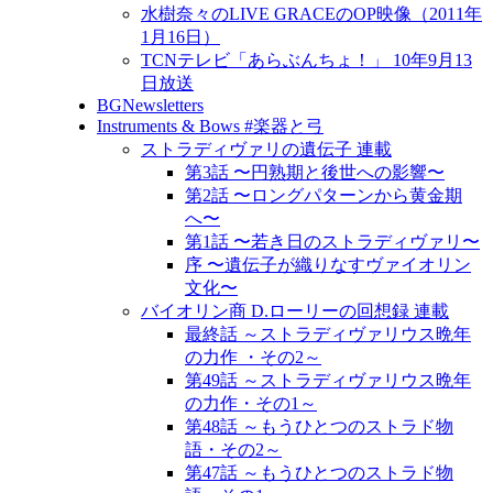
水樹奈々のLIVE GRACEのOP映像（2011年
1月16日）
TCNテレビ「あらぶんちょ！」 10年9月13
日放送
BGNewsletters
Instruments & Bows #楽器と弓
ストラディヴァリの遺伝子 連載
第3話 〜円熟期と後世への影響〜
第2話 〜ロングパターンから黄金期
へ〜
第1話 〜若き日のストラディヴァリ〜
序 〜遺伝子が織りなすヴァイオリン
文化〜
バイオリン商 D.ローリーの回想録 連載
最終話 ～ストラディヴァリウス晩年
の力作 ・その2～
第49話 ～ストラディヴァリウス晩年
の力作・その1～
第48話 ～もうひとつのストラド物
語・その2～
第47話 ～もうひとつのストラド物