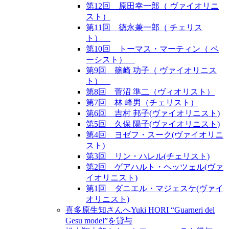
第12回 原田幸一郎（ ヴァイオリニ
スト）
第11回 徳永兼一郎（ チェリス
ト）
第10回 トーマス・マーティン（ ベ
ーシスト）
第9回 篠崎 功子（ ヴァイオリニス
ト）
第8回 菅沼 準二（ヴィオリスト）
第7回 林 峰男（チェリスト）
第6回 吉村 邦子(ヴァイオリニスト)
第5回 久保 陽子(ヴァイオリニスト)
第4回 ヨゼフ・スーク(ヴァイオリニ
スト)
第3回 リン・ハレル(チェリスト)
第2回 ゲアハルト・ヘッツェル(ヴァ
イオリニスト)
第1回 ダニエル・マジェスケ(ヴァイ
オリニスト)
喜多原生知さんへYuki HORI “Guarneri del
Gesu model”を貸与