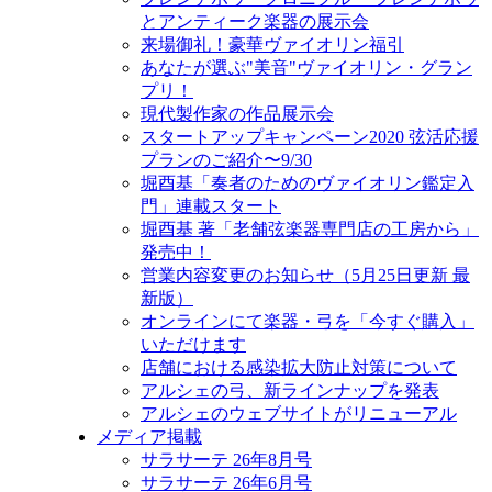
とアンティーク楽器の展示会
来場御礼！豪華ヴァイオリン福引
あなたが選ぶ"美音"ヴァイオリン・グラン
プリ！
現代製作家の作品展示会
スタートアップキャンペーン2020 弦活応援
プランのご紹介〜9/30
堀酉基「奏者のためのヴァイオリン鑑定入
門」連載スタート
堀酉基 著「老舗弦楽器専門店の工房から」
発売中！
営業内容変更のお知らせ（5月25日更新 最
新版）
オンラインにて楽器・弓を「今すぐ購入」
いただけます
店舗における感染拡大防止対策について
アルシェの弓、新ラインナップを発表
アルシェのウェブサイトがリニューアル
メディア掲載
サラサーテ 26年8月号
サラサーテ 26年6月号