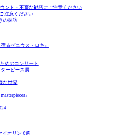
ウント・不審な勧誘にご注意ください
トにご注意ください
と響きの探訪
に宿るゲニウス・ロキ』
ためのコンサート
のマスターピース展
の多様な世界
asterpieces』
24
イオリン 6選