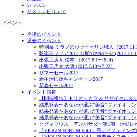
レッスン
サステナビリティ
イベント
今後のイベント
過去のイベント
特別展 ミラノのヴァイオリン職人（2017.11.10
弦楽器フェア2017 出展のお知らせ (2017.11.3～
出張工房 in 松本 （2017.8.1〜８.4)
出張工房 in 大阪 (2017.7.18〜7.23）
サマーセール2017
新生活応援キャンペーン2017
新春セール2017
イベント報告
【開催報告】トリオ・カラス リサイタル＆
結果発表〜あなたが選ぶ"美音"ヴァイオリン
結果発表〜あなたが選ぶ"美音"ヴァイオリン
結果発表〜あなたが選ぶ"美音"ヴァイオリン
ピグマリウス・アンバサダー第1期 活動レ
『VIOLIN FORUM Vol.1』弓テイスティ
『VIOLIN FORUM Vol.1』楽器テイステ