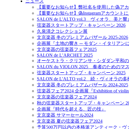
ニュース
【重要なお知らせ】弊社名を使用した偽アカ
【重要なお知らせ】偽Instagramアカウン
SALON de L'ALTO vol.3 ヴィオラ、美
弦楽器スタートアップ・キャンペーン 2026
久泉清之コレクション展
文京楽器 冬のプレミアムバザール 2025-2026
企画展『土地の響き ─ モダン・イタリアン
文京楽器の弦楽器フェア2025
SALON de L’ARCHET 2025
オーケストラ・クリアンサ・シダダン平和の
SALON du VIOLON 2025 奏者のため
弦楽器スタートアップ・キャンペーン 2025
SALON de L'ALTO vol.2 続・ヴィオラ
文京楽器 冬のプレミアムバザール 2024-2025
弦楽器フェア2024 企画展『Exhibition of violin m
文京楽器の弦楽器フェア2024
秋の弦楽器スタートアップ・キャンペーン 20
企画展『時代を超える、匠の技』
文京楽器 サマーセール2024
文京楽器 夏の弦楽器フェア2024
予算500万円以内の本格派アンティーク・ヴァ