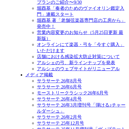
プランのご紹介〜9/30
堀酉基「奏者のためのヴァイオリン鑑定入
門」連載スタート
堀酉基 著「老舗弦楽器専門店の工房から」
発売中！
営業内容変更のお知らせ（5月25日更新 最
新版）
オンラインにて楽器・弓を「今すぐ購入」
いただけます
店舗における感染拡大防止対策について
アルシェの弓、新ラインナップを発表
アルシェのウェブサイトがリニューアル
メディア掲載
サラサーテ 26年8月号
サラサーテ 26年6月号
モーストリークラシック26年6月号
サラサーテ 26年4月号
サラサーテ 26年3月増刊号「弾ける♪チャー
ルダーシュ」
サラサーテ 26年2月号
サラサーテ 25年12月号