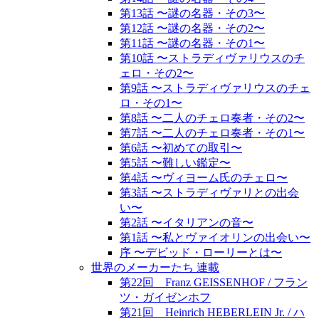
第13話 〜謎の名器・その3〜
第12話 〜謎の名器・その2〜
第11話 〜謎の名器・その1〜
第10話 〜ストラディヴァリウスのチ
ェロ・その2〜
第9話 〜ストラディヴァリウスのチェ
ロ・その1〜
第8話 〜二人のチェロ奏者・その2〜
第7話 〜二人のチェロ奏者・その1〜
第6話 〜初めての取引〜
第5話 〜難しい鑑定〜
第4話 〜ヴィヨーム氏のチェロ〜
第3話 〜ストラディヴァリとの出会
い〜
第2話 〜イタリアンの音〜
第1話 〜私とヴァイオリンの出会い〜
序 〜デビッド・ローリーとは〜
世界のメーカーたち 連載
第22回 Franz GEISSENHOF / フラン
ツ・ガイゼンホフ
第21回 Heinrich HEBERLEIN Jr. / ハ