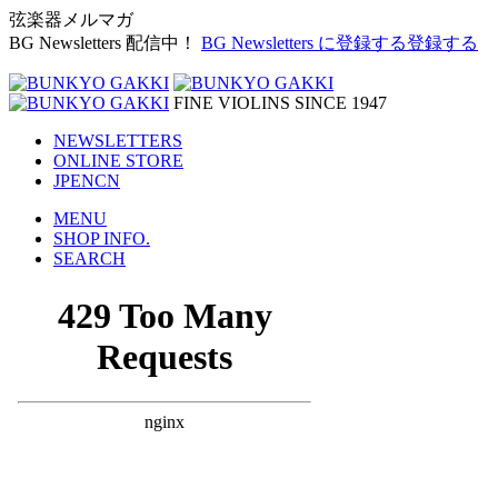
弦楽器メルマガ
BG Newsletters 配信中！
BG Newsletters に登録する
登録する
FINE VIOLINS SINCE 1947
NEWSLETTERS
ONLINE STORE
JP
EN
CN
MENU
SHOP INFO.
SEARCH