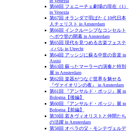
in Venezia
第68回 フェニーチェ劇場の現在（1）
in Venezia
第67回 オランダで羽ばたく10代日本
人チェリスト in Amsterdam
第66回 インクルーシブなコンセルト
ヘボウ管の開幕 in Amsterdam
第65回 現代を見つめる古楽フェステ
ィバル in Utrecht
第64回 アッシジに蘇る中世の音楽 in
Assisi
第63回 蘇ったマーラーの演奏と特別
展 in Amsterdam
第62回 楽器がつなぐ世界を魅せる
『ヴァイオリンの夜』 in Amsterdam
第61回 『アンサルド・ポッジ』展 in
Bologna【後編】
第60回 『アンサルド・ポッジ』展 in
Bologna【前編】
第59回 若きヴィオリストと仲間たち
の活躍 in Amsterdam
第58回 オペラの父・モンテヴェルデ