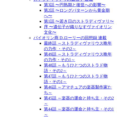
第3話 〜円熟期と後世への影響〜
第2話 〜ロングパターンから黄金期
へ〜
第1話 〜若き日のストラディヴァリ〜
序 〜遺伝子が織りなすヴァイオリン
文化〜
バイオリン商 D.ローリーの回想録 連載
最終話 ～ストラディヴァリウス晩年
の力作 ・その2～
第49話 ～ストラディヴァリウス晩年
の力作・その1～
第48話 ～もうひとつのストラド物
語・その2～
第47話 ～もうひとつのストラド物
語・その1～
第46話 ～アマチュアの楽器製作家た
ち～
第45話 ～楽器の運命と持ち主・その2
～
第44話 ～楽器の運命と持ち主・その1
～