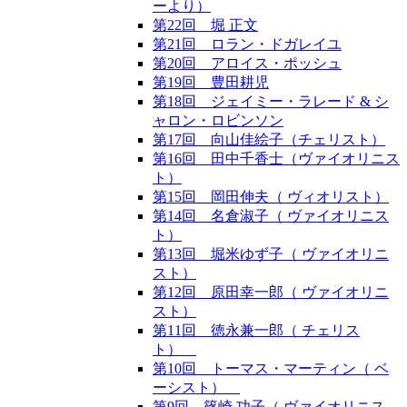
ーより）
第22回 堀 正文
第21回 ロラン・ドガレイユ
第20回 アロイス・ポッシュ
第19回 豊田耕児
第18回 ジェイミー・ラレード & シ
ャロン・ロビンソン
第17回 向山佳絵子（チェリスト）
第16回 田中千香士（ヴァイオリニス
ト）
第15回 岡田伸夫（ ヴィオリスト）
第14回 名倉淑子（ ヴァイオリニス
ト）
第13回 堀米ゆず子（ ヴァイオリニ
スト）
第12回 原田幸一郎（ ヴァイオリニ
スト）
第11回 徳永兼一郎（ チェリス
ト）
第10回 トーマス・マーティン（ ベ
ーシスト）
第9回 篠崎 功子（ ヴァイオリニス