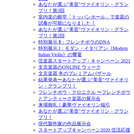
あなたが選ぶ"美音"ヴァイオリン・グラン
プリ！第3回
室内楽の殿堂「トッパンホール」で楽器の
試奏が可能になりました！
あなたが選ぶ"美音"ヴァイオリン・グラン
プリ！第2回
特別展示 Ⅱ：フレンチボウのDNA
特別展示 I：モダン・イタリアン《Modern
Italian Violin》の響宴
弦楽器スタートアップ・キャンペーン 2021
文京楽器のONLINE ウィーク
文京楽器 冬のプレミアムバザール
結果発表〜あなたが選ぶ"美音"ヴァイオリ
ン・グランプリ！
フレンチボウ・クロニクル 〜フレンチボウ
とアンティーク楽器の展示会
来場御礼！豪華ヴァイオリン福引
あなたが選ぶ"美音"ヴァイオリン・グラン
プリ！
現代製作家の作品展示会
スタートアップキャンペーン2020 弦活応援