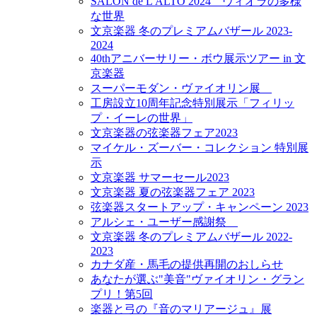
SALON de L'ALTO 2024 ヴィオラの多様
な世界
文京楽器 冬のプレミアムバザール 2023-
2024
40thアニバーサリー・ボウ展示ツアー in 文
京楽器
スーパーモダン・ヴァイオリン展
工房設立10周年記念特別展示「フィリッ
プ・イーレの世界」
文京楽器の弦楽器フェア2023
マイケル・ズーバー・コレクション 特別展
示
文京楽器 サマーセール2023
文京楽器 夏の弦楽器フェア 2023
弦楽器スタートアップ・キャンペーン 2023
アルシェ・ユーザー感謝祭
文京楽器 冬のプレミアムバザール 2022-
2023
カナダ産・馬毛の提供再開のおしらせ
あなたが選ぶ"美音"ヴァイオリン・グラン
プリ！第5回
楽器と弓の『音のマリアージュ』展