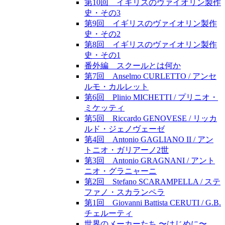
第10回 イギリスのヴァイオリン製作
史・その3
第9回 イギリスのヴァイオリン製作
史・その2
第8回 イギリスのヴァイオリン製作
史・その1
番外編 スクールとは何か
第7回 Anselmo CURLETTO / アンセ
ルモ・カルレット
第6回 Plinio MICHETTI / プリニオ・
ミケッティ
第5回 Riccardo GENOVESE / リッカ
ルド・ジェノヴェーゼ
第4回 Antonio GAGLIANO II / アン
トニオ・ガリアーノ2世
第3回 Antonio GRAGNANI / アント
ニオ・グラニャーニ
第2回 Stefano SCARAMPELLA / ステ
ファノ・スカランペラ
第1回 Giovanni Battista CERUTI / G.B.
チェルーティ
世界のメーカーたち 〜はじめに〜