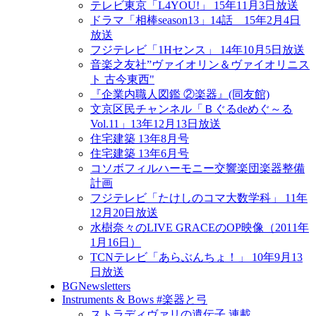
テレビ東京「L4YOU!」 15年11月3日放送
ドラマ「相棒season13」14話 15年2月4日
放送
フジテレビ「1Hセンス」 14年10月5日放送
音楽之友社”ヴァイオリン＆ヴァイオリニス
ト 古今東西"
『企業内職人図鑑 ②楽器』(同友館)
文京区民チャンネル「Ｂぐるdeめぐ～る
Vol.11」13年12月13日放送
住宅建築 13年8月号
住宅建築 13年6月号
コソボフィルハーモニー交響楽団楽器整備
計画
フジテレビ「たけしのコマ大数学科」 11年
12月20日放送
水樹奈々のLIVE GRACEのOP映像（2011年
1月16日）
TCNテレビ「あらぶんちょ！」 10年9月13
日放送
BGNewsletters
Instruments & Bows #楽器と弓
ストラディヴァリの遺伝子 連載