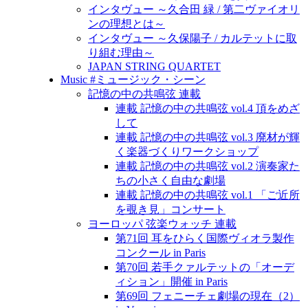
インタヴュー ～久合田 緑 / 第二ヴァイオリ
ンの理想とは～
インタヴュー ～久保陽子 / カルテットに取
り組む理由～
JAPAN STRING QUARTET
Music #ミュージック・シーン
記憶の中の共鳴弦 連載
連載 記憶の中の共鳴弦 vol.4 頂をめざ
して
連載 記憶の中の共鳴弦 vol.3 廃材が輝
く楽器づくりワークショップ
連載 記憶の中の共鳴弦 vol.2 演奏家た
ちの小さく自由な劇場
連載 記憶の中の共鳴弦 vol.1 「ご近所
を覗き見」コンサート
ヨーロッパ 弦楽ウォッチ 連載
第71回 耳をひらく国際ヴィオラ製作
コンクール in Paris
第70回 若手クァルテットの「オーデ
ィション」開催 in Paris
第69回 フェニーチェ劇場の現在（2）