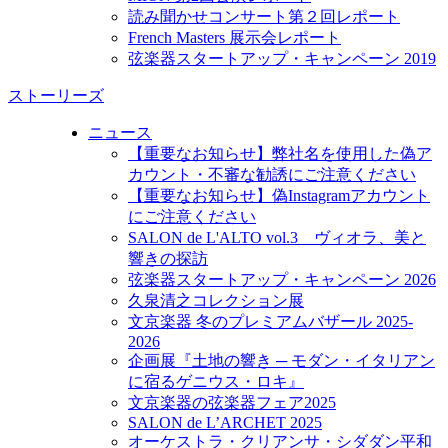
読み聞かせコンサート第２回レポート
French Masters 展示会レポート
弦楽器スタートアップ・キャンペーン 2019
ストーリーズ
ニュース
【重要なお知らせ】弊社名を使用した偽ア
カウント・不審な勧誘にご注意ください
【重要なお知らせ】偽Instagramアカウント
にご注意ください
SALON de L'ALTO vol.3 ヴィオラ、美と
響きの探訪
弦楽器スタートアップ・キャンペーン 2026
久泉清之コレクション展
文京楽器 冬のプレミアムバザール 2025-
2026
企画展『土地の響き ─ モダン・イタリアン
に宿るゲニウス・ロキ』
文京楽器の弦楽器フェア2025
SALON de L’ARCHET 2025
オーケストラ・クリアンサ・シダダン平和