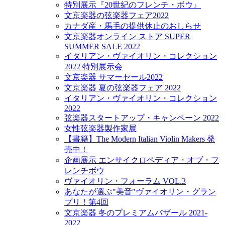
特別展示『20世紀のフレンチ・ボウ』
文京楽器の弦楽器フェア2022
カナダ産・馬毛の提供休止のおしらせ
文京楽器オンライン ストア SUPER
SUMMER SALE 2022
イタリアン・ヴァイオリン・コレクション
2022 特別展示会
文京楽器 サマーセール2022
文京楽器 夏の弦楽器フェア 2022
イタリアン・ヴァイオリン・コレクション
2022
弦楽器スタートアップ・キャンペーン 2022
女性弦楽器製作家展
【書籍】The Modern Italian Violin Makers 発
売中！
企画展示 エンサイクロペディア・オブ・フ
レンチボウ
ヴァイオリン・フォーラム VOL.3
あなたが選ぶ"美音"ヴァイオリン・グラン
プリ！第4回
文京楽器 冬のプレミアムバザール 2021-
2022