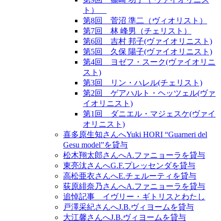
ト）
第8回 菅沼 準二（ヴィオリスト）
第7回 林 峰男（チェリスト）
第6回 吉村 邦子(ヴァイオリニスト)
第5回 久保 陽子(ヴァイオリニスト)
第4回 ヨゼフ・スーク(ヴァイオリニ
スト)
第3回 リン・ハレル(チェリスト)
第2回 ゲアハルト・ヘッツェル(ヴァ
イオリニスト)
第1回 ダニエル・マジェスケ(ヴァイ
オリニスト)
喜多原生知さんへYuki HORI “Guarneri del
Gesu model”を貸与
松木翔太郎さんへA.ファニョーラを貸与
東亮汰さんへG.F.プレッセンダを貸与
高松亜衣さんへE.チェルーティを貸与
荻原緋奈乃さんへA.ファニョーラを貸与
追悼記事 イヴリー・ギトリスとわたし
戸澤采紀さんへJ.B.ヴィヨームを貸与
大江馨さんへJ.B.ヴィヨームを貸与