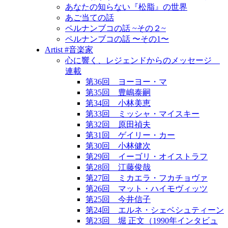
あなたの知らない『松脂』の世界
あご当ての話
ペルナンブコの話 ~その２~
ペルナンブコの話 〜その1〜
Artist #音楽家
心に響く、レジェンドからのメッセージ
連載
第36回 ヨーヨー・マ
第35回 豊嶋泰嗣
第34回 小林美恵
第33回 ミッシャ・マイスキー
第32回 原田禎夫
第31回 ゲイリー・カー
第30回 小林健次
第29回 イーゴリ・オイストラフ
第28回 江藤俊哉
第27回 ミカエラ・フカチョヴァ
第26回 マット・ハイモヴィッツ
第25回 今井信子
第24回 エルネ・シェベシュティーン
第23回 堀 正文（1990年インタビュ