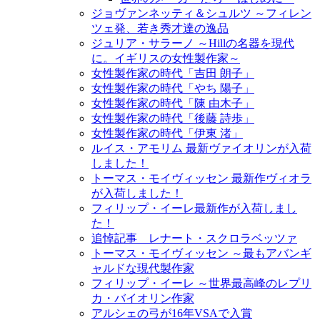
ジョヴァンネッティ＆シュルツ ～フィレン
ツェ発、若き秀才達の逸品
ジュリア・サラーノ ～Hillの名器を現代
に。イギリスの女性製作家～
女性製作家の時代「吉田 朗子」
女性製作家の時代「やち 陽子」
女性製作家の時代「陳 由木子」
女性製作家の時代「後藤 詩歩」
女性製作家の時代「伊東 渚」
ルイス・アモリム 最新ヴァイオリンが入荷
しました！
トーマス・モイヴィッセン 最新作ヴィオラ
が入荷しました！
フィリップ・イーレ最新作が入荷しまし
た！
追悼記事 レナート・スクロラベッツァ
トーマス・モイヴィッセン ～最もアバンギ
ャルドな現代製作家
フィリップ・イーレ ～世界最高峰のレプリ
カ・バイオリン作家
アルシェの弓が16年VSAで入賞