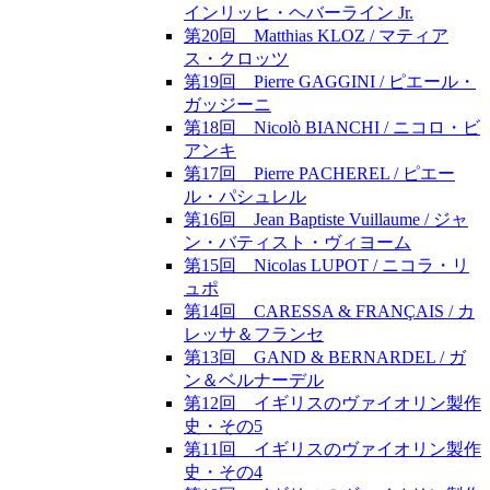
インリッヒ・ヘバーライン Jr.
第20回 Matthias KLOZ / マティア
ス・クロッツ
第19回 Pierre GAGGINI / ピエール・
ガッジーニ
第18回 Nicolò BIANCHI / ニコロ・ビ
アンキ
第17回 Pierre PACHEREL / ピエー
ル・パシュレル
第16回 Jean Baptiste Vuillaume / ジャ
ン・バティスト・ヴィヨーム
第15回 Nicolas LUPOT / ニコラ・リ
ュポ
第14回 CARESSA & FRANÇAIS / カ
レッサ＆フランセ
第13回 GAND & BERNARDEL / ガ
ン＆ベルナーデル
第12回 イギリスのヴァイオリン製作
史・その5
第11回 イギリスのヴァイオリン製作
史・その4