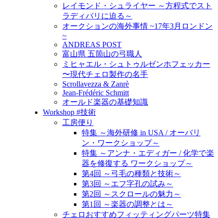
レイモンド・シュライヤー ～方程式でスト
ラディバリに迫る～
オークションの海外事情 ~17年3月ロンドン
~
ANDREAS POST
富山県 五箇山の弓職人
ミヒャエル・シュトゥルゼンホフェッカー
〜現代チェロ製作の名手
Scrollavezza & Zanrè
Jean-Frédéric Schmitt
オールド楽器の基礎知識
Workshop #技術
工房便り
特集 ～海外研修 in USA / オーバリ
ン・ワークショップ～
特集 ～アンナ・エディガー / 化学で楽
器を修復する ワークショップ～
第4回 ～弓毛の種類と技術～
第3回 ～エフ字孔の試み～
第2回 ～スクロールの魅力～
第1回 ～楽器の調整とは～
チェロおすすめフィッティングパーツ特集