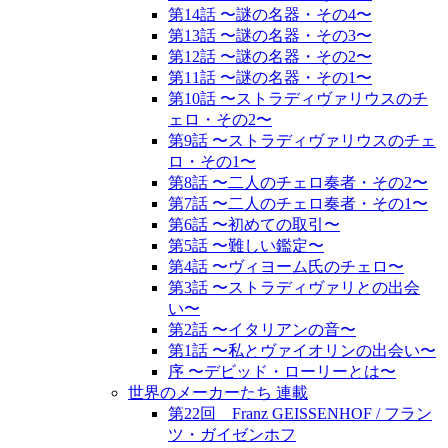
第14話 〜謎の名器・その4〜
第13話 〜謎の名器・その3〜
第12話 〜謎の名器・その2〜
第11話 〜謎の名器・その1〜
第10話 〜ストラディヴァリウスのチ
ェロ・その2〜
第9話 〜ストラディヴァリウスのチェ
ロ・その1〜
第8話 〜二人のチェロ奏者・その2〜
第7話 〜二人のチェロ奏者・その1〜
第6話 〜初めての取引〜
第5話 〜難しい鑑定〜
第4話 〜ヴィヨーム氏のチェロ〜
第3話 〜ストラディヴァリとの出会
い〜
第2話 〜イタリアンの音〜
第1話 〜私とヴァイオリンの出会い〜
序 〜デビッド・ローリーとは〜
世界のメーカーたち 連載
第22回 Franz GEISSENHOF / フラン
ツ・ガイゼンホフ