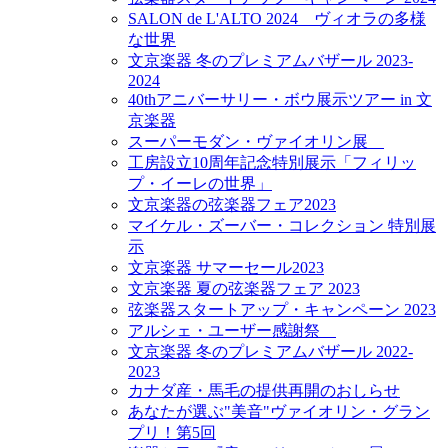
SALON de L'ALTO 2024 ヴィオラの多様
な世界
文京楽器 冬のプレミアムバザール 2023-
2024
40thアニバーサリー・ボウ展示ツアー in 文
京楽器
スーパーモダン・ヴァイオリン展
工房設立10周年記念特別展示「フィリッ
プ・イーレの世界」
文京楽器の弦楽器フェア2023
マイケル・ズーバー・コレクション 特別展
示
文京楽器 サマーセール2023
文京楽器 夏の弦楽器フェア 2023
弦楽器スタートアップ・キャンペーン 2023
アルシェ・ユーザー感謝祭
文京楽器 冬のプレミアムバザール 2022-
2023
カナダ産・馬毛の提供再開のおしらせ
あなたが選ぶ"美音"ヴァイオリン・グラン
プリ！第5回