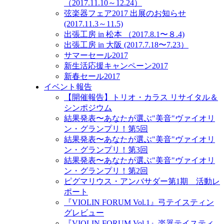
（2017.11.10～12.24）
弦楽器フェア2017 出展のお知らせ
(2017.11.3～11.5)
出張工房 in 松本 （2017.8.1〜８.4)
出張工房 in 大阪 (2017.7.18〜7.23）
サマーセール2017
新生活応援キャンペーン2017
新春セール2017
イベント報告
【開催報告】トリオ・カラス リサイタル＆
シンポジウム
結果発表〜あなたが選ぶ"美音"ヴァイオリ
ン・グランプリ！第5回
結果発表〜あなたが選ぶ"美音"ヴァイオリ
ン・グランプリ！第3回
結果発表〜あなたが選ぶ"美音"ヴァイオリ
ン・グランプリ！第2回
ピグマリウス・アンバサダー第1期 活動レ
ポート
『VIOLIN FORUM Vol.1』弓テイスティン
グレビュー
『VIOLIN FORUM Vol.1』楽器テイスティ