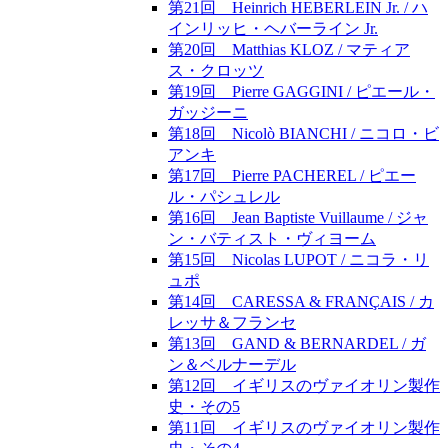
第21回 Heinrich HEBERLEIN Jr. / ハ
インリッヒ・ヘバーライン Jr.
第20回 Matthias KLOZ / マティア
ス・クロッツ
第19回 Pierre GAGGINI / ピエール・
ガッジーニ
第18回 Nicolò BIANCHI / ニコロ・ビ
アンキ
第17回 Pierre PACHEREL / ピエー
ル・パシュレル
第16回 Jean Baptiste Vuillaume / ジャ
ン・バティスト・ヴィヨーム
第15回 Nicolas LUPOT / ニコラ・リ
ュポ
第14回 CARESSA & FRANÇAIS / カ
レッサ＆フランセ
第13回 GAND & BERNARDEL / ガ
ン＆ベルナーデル
第12回 イギリスのヴァイオリン製作
史・その5
第11回 イギリスのヴァイオリン製作