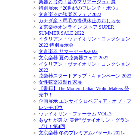
楽器と弓の『音のマリアージュ』展
特別展示『20世紀のフレンチ・ボウ』
文京楽器の弦楽器フェア2022
カナダ産・馬毛の提供休止のおしらせ
文京楽器オンライン ストア SUPER
SUMMER SALE 2022
イタリアン・ヴァイオリン・コレクション
2022 特別展示会
文京楽器 サマーセール2022
文京楽器 夏の弦楽器フェア 2022
イタリアン・ヴァイオリン・コレクション
2022
弦楽器スタートアップ・キャンペーン 2022
女性弦楽器製作家展
【書籍】The Modern Italian Violin Makers 発
売中！
企画展示 エンサイクロペディア・オブ・フ
レンチボウ
ヴァイオリン・フォーラム VOL.3
あなたが選ぶ"美音"ヴァイオリン・グラン
プリ！第4回
文京楽器 冬のプレミアムバザール 2021-