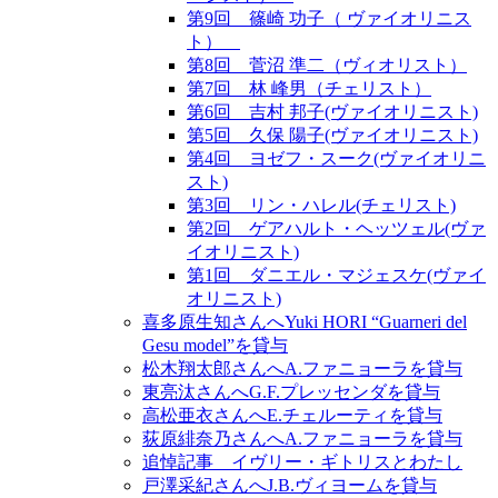
第9回 篠崎 功子（ ヴァイオリニス
ト）
第8回 菅沼 準二（ヴィオリスト）
第7回 林 峰男（チェリスト）
第6回 吉村 邦子(ヴァイオリニスト)
第5回 久保 陽子(ヴァイオリニスト)
第4回 ヨゼフ・スーク(ヴァイオリニ
スト)
第3回 リン・ハレル(チェリスト)
第2回 ゲアハルト・ヘッツェル(ヴァ
イオリニスト)
第1回 ダニエル・マジェスケ(ヴァイ
オリニスト)
喜多原生知さんへYuki HORI “Guarneri del
Gesu model”を貸与
松木翔太郎さんへA.ファニョーラを貸与
東亮汰さんへG.F.プレッセンダを貸与
高松亜衣さんへE.チェルーティを貸与
荻原緋奈乃さんへA.ファニョーラを貸与
追悼記事 イヴリー・ギトリスとわたし
戸澤采紀さんへJ.B.ヴィヨームを貸与