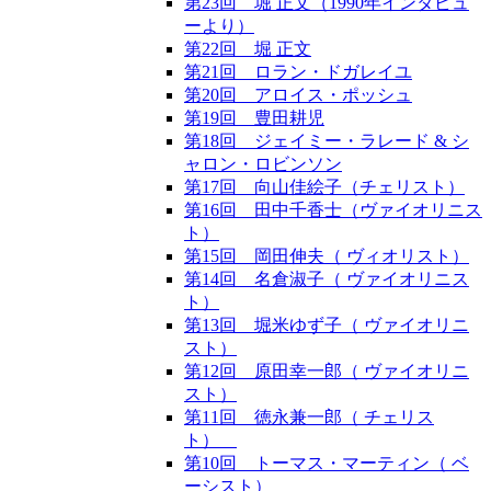
第23回 堀 正文（1990年インタビュ
ーより）
第22回 堀 正文
第21回 ロラン・ドガレイユ
第20回 アロイス・ポッシュ
第19回 豊田耕児
第18回 ジェイミー・ラレード & シ
ャロン・ロビンソン
第17回 向山佳絵子（チェリスト）
第16回 田中千香士（ヴァイオリニス
ト）
第15回 岡田伸夫（ ヴィオリスト）
第14回 名倉淑子（ ヴァイオリニス
ト）
第13回 堀米ゆず子（ ヴァイオリニ
スト）
第12回 原田幸一郎（ ヴァイオリニ
スト）
第11回 徳永兼一郎（ チェリス
ト）
第10回 トーマス・マーティン（ ベ
ーシスト）