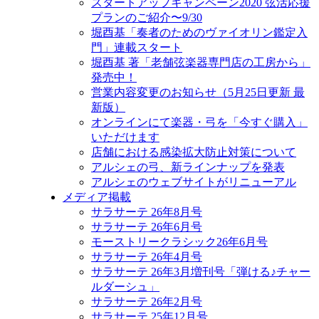
スタートアップキャンペーン2020 弦活応援
プランのご紹介〜9/30
堀酉基「奏者のためのヴァイオリン鑑定入
門」連載スタート
堀酉基 著「老舗弦楽器専門店の工房から」
発売中！
営業内容変更のお知らせ（5月25日更新 最
新版）
オンラインにて楽器・弓を「今すぐ購入」
いただけます
店舗における感染拡大防止対策について
アルシェの弓、新ラインナップを発表
アルシェのウェブサイトがリニューアル
メディア掲載
サラサーテ 26年8月号
サラサーテ 26年6月号
モーストリークラシック26年6月号
サラサーテ 26年4月号
サラサーテ 26年3月増刊号「弾ける♪チャー
ルダーシュ」
サラサーテ 26年2月号
サラサーテ 25年12月号