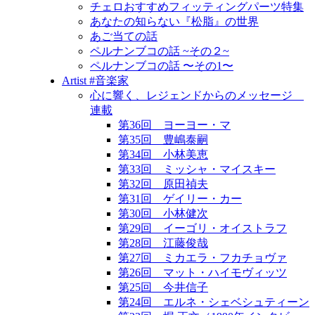
チェロおすすめフィッティングパーツ特集
あなたの知らない『松脂』の世界
あご当ての話
ペルナンブコの話 ~その２~
ペルナンブコの話 〜その1〜
Artist #音楽家
心に響く、レジェンドからのメッセージ
連載
第36回 ヨーヨー・マ
第35回 豊嶋泰嗣
第34回 小林美恵
第33回 ミッシャ・マイスキー
第32回 原田禎夫
第31回 ゲイリー・カー
第30回 小林健次
第29回 イーゴリ・オイストラフ
第28回 江藤俊哉
第27回 ミカエラ・フカチョヴァ
第26回 マット・ハイモヴィッツ
第25回 今井信子
第24回 エルネ・シェベシュティーン