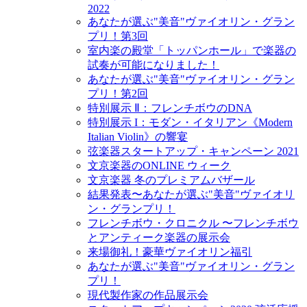
2022
あなたが選ぶ"美音"ヴァイオリン・グラン
プリ！第3回
室内楽の殿堂「トッパンホール」で楽器の
試奏が可能になりました！
あなたが選ぶ"美音"ヴァイオリン・グラン
プリ！第2回
特別展示 Ⅱ：フレンチボウのDNA
特別展示 I：モダン・イタリアン《Modern
Italian Violin》の響宴
弦楽器スタートアップ・キャンペーン 2021
文京楽器のONLINE ウィーク
文京楽器 冬のプレミアムバザール
結果発表〜あなたが選ぶ"美音"ヴァイオリ
ン・グランプリ！
フレンチボウ・クロニクル 〜フレンチボウ
とアンティーク楽器の展示会
来場御礼！豪華ヴァイオリン福引
あなたが選ぶ"美音"ヴァイオリン・グラン
プリ！
現代製作家の作品展示会