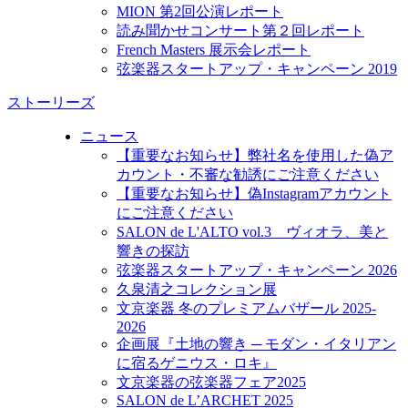
MION 第2回公演レポート
読み聞かせコンサート第２回レポート
French Masters 展示会レポート
弦楽器スタートアップ・キャンペーン 2019
ストーリーズ
ニュース
【重要なお知らせ】弊社名を使用した偽ア
カウント・不審な勧誘にご注意ください
【重要なお知らせ】偽Instagramアカウント
にご注意ください
SALON de L'ALTO vol.3 ヴィオラ、美と
響きの探訪
弦楽器スタートアップ・キャンペーン 2026
久泉清之コレクション展
文京楽器 冬のプレミアムバザール 2025-
2026
企画展『土地の響き ─ モダン・イタリアン
に宿るゲニウス・ロキ』
文京楽器の弦楽器フェア2025
SALON de L’ARCHET 2025