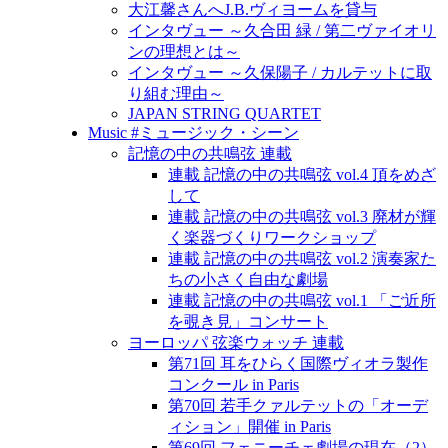
大江馨さんへJ.B.ヴィヨームを貸与
インタヴュー ～久合田 緑 / 第二ヴァイオリ
ンの理想とは～
インタヴュー ～久保陽子 / カルテットに取
り組む理由～
JAPAN STRING QUARTET
Music #ミュージック・シーン
記憶の中の共鳴弦 連載
連載 記憶の中の共鳴弦 vol.4 頂をめざ
して
連載 記憶の中の共鳴弦 vol.3 廃材が輝
く楽器づくりワークショップ
連載 記憶の中の共鳴弦 vol.2 演奏家た
ちの小さく自由な劇場
連載 記憶の中の共鳴弦 vol.1 「ご近所
を覗き見」コンサート
ヨーロッパ 弦楽ウォッチ 連載
第71回 耳をひらく国際ヴィオラ製作
コンクール in Paris
第70回 若手クァルテットの「オーデ
ィション」開催 in Paris
第69回 フェニーチェ劇場の現在（2）