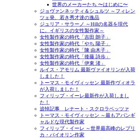
世界のメーカーたち 〜はじめに〜
ジョヴァンネッティ＆シュルツ ～フィレン
ツェ発、若き秀才達の逸品
ジュリア・サラーノ ～Hillの名器を現代
に。イギリスの女性製作家～
女性製作家の時代「吉田 朗子」
女性製作家の時代「やち 陽子」
女性製作家の時代「陳 由木子」
女性製作家の時代「後藤 詩歩」
女性製作家の時代「伊東 渚」
ルイス・アモリム 最新ヴァイオリンが入荷
しました！
トーマス・モイヴィッセン 最新作ヴィオラ
が入荷しました！
フィリップ・イーレ最新作が入荷しまし
た！
追悼記事 レナート・スクロラベッツァ
トーマス・モイヴィッセン ～最もアバンギ
ャルドな現代製作家
フィリップ・イーレ ～世界最高峰のレプリ
カ・バイオリン作家