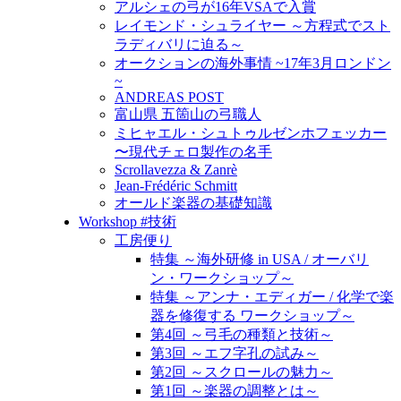
アルシェの弓が16年VSAで入賞
レイモンド・シュライヤー ～方程式でスト
ラディバリに迫る～
オークションの海外事情 ~17年3月ロンドン
~
ANDREAS POST
富山県 五箇山の弓職人
ミヒャエル・シュトゥルゼンホフェッカー
〜現代チェロ製作の名手
Scrollavezza & Zanrè
Jean-Frédéric Schmitt
オールド楽器の基礎知識
Workshop #技術
工房便り
特集 ～海外研修 in USA / オーバリ
ン・ワークショップ～
特集 ～アンナ・エディガー / 化学で楽
器を修復する ワークショップ～
第4回 ～弓毛の種類と技術～
第3回 ～エフ字孔の試み～
第2回 ～スクロールの魅力～
第1回 ～楽器の調整とは～