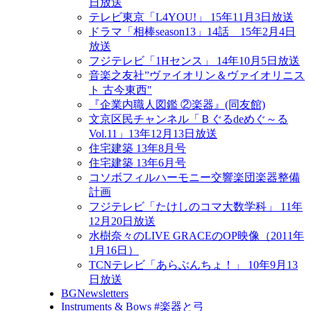
日放送
テレビ東京「L4YOU!」 15年11月3日放送
ドラマ「相棒season13」14話 15年2月4日
放送
フジテレビ「1Hセンス」 14年10月5日放送
音楽之友社”ヴァイオリン＆ヴァイオリニス
ト 古今東西"
『企業内職人図鑑 ②楽器』(同友館)
文京区民チャンネル「Ｂぐるdeめぐ～る
Vol.11」13年12月13日放送
住宅建築 13年8月号
住宅建築 13年6月号
コソボフィルハーモニー交響楽団楽器整備
計画
フジテレビ「たけしのコマ大数学科」 11年
12月20日放送
水樹奈々のLIVE GRACEのOP映像（2011年
1月16日）
TCNテレビ「あらぶんちょ！」 10年9月13
日放送
BGNewsletters
Instruments & Bows #楽器と弓