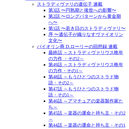
ストラディヴァリの遺伝子 連載
第3話 〜円熟期と後世への影響〜
第2話 〜ロングパターンから黄金期
へ〜
第1話 〜若き日のストラディヴァリ〜
序 〜遺伝子が織りなすヴァイオリン
文化〜
バイオリン商 D.ローリーの回想録 連載
最終話 ～ストラディヴァリウス晩年
の力作 ・その2～
第49話 ～ストラディヴァリウス晩年
の力作・その1～
第48話 ～もうひとつのストラド物
語・その2～
第47話 ～もうひとつのストラド物
語・その1～
第46話 ～アマチュアの楽器製作家た
ち～
第45話 ～楽器の運命と持ち主・その2
～
第44話 ～楽器の運命と持ち主・その1