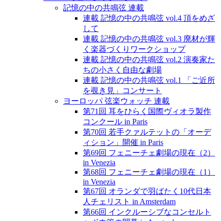
記憶の中の共鳴弦 連載
連載 記憶の中の共鳴弦 vol.4 頂をめざ
して
連載 記憶の中の共鳴弦 vol.3 廃材が輝
く楽器づくりワークショップ
連載 記憶の中の共鳴弦 vol.2 演奏家た
ちの小さく自由な劇場
連載 記憶の中の共鳴弦 vol.1 「ご近所
を覗き見」コンサート
ヨーロッパ 弦楽ウォッチ 連載
第71回 耳をひらく国際ヴィオラ製作
コンクール in Paris
第70回 若手クァルテットの「オーデ
ィション」開催 in Paris
第69回 フェニーチェ劇場の現在（2）
in Venezia
第68回 フェニーチェ劇場の現在（1）
in Venezia
第67回 オランダで羽ばたく10代日本
人チェリスト in Amsterdam
第66回 インクルーシブなコンセルト