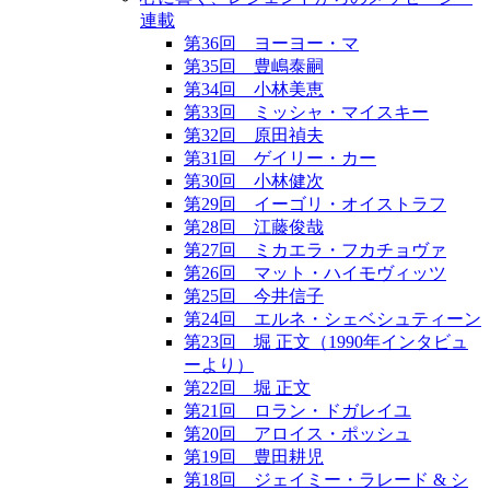
連載
第36回 ヨーヨー・マ
第35回 豊嶋泰嗣
第34回 小林美恵
第33回 ミッシャ・マイスキー
第32回 原田禎夫
第31回 ゲイリー・カー
第30回 小林健次
第29回 イーゴリ・オイストラフ
第28回 江藤俊哉
第27回 ミカエラ・フカチョヴァ
第26回 マット・ハイモヴィッツ
第25回 今井信子
第24回 エルネ・シェベシュティーン
第23回 堀 正文（1990年インタビュ
ーより）
第22回 堀 正文
第21回 ロラン・ドガレイユ
第20回 アロイス・ポッシュ
第19回 豊田耕児
第18回 ジェイミー・ラレード & シ