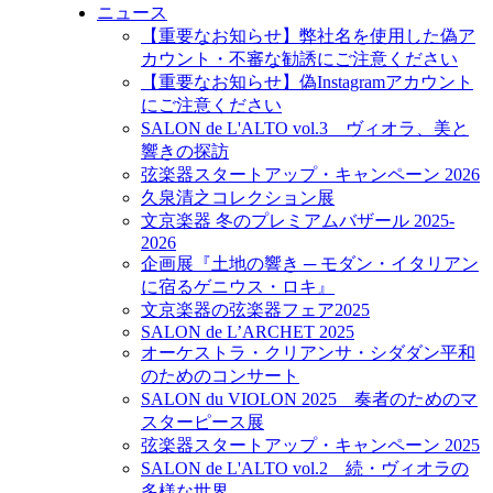
ニュース
【重要なお知らせ】弊社名を使用した偽ア
カウント・不審な勧誘にご注意ください
【重要なお知らせ】偽Instagramアカウント
にご注意ください
SALON de L'ALTO vol.3 ヴィオラ、美と
響きの探訪
弦楽器スタートアップ・キャンペーン 2026
久泉清之コレクション展
文京楽器 冬のプレミアムバザール 2025-
2026
企画展『土地の響き ─ モダン・イタリアン
に宿るゲニウス・ロキ』
文京楽器の弦楽器フェア2025
SALON de L’ARCHET 2025
オーケストラ・クリアンサ・シダダン平和
のためのコンサート
SALON du VIOLON 2025 奏者のためのマ
スターピース展
弦楽器スタートアップ・キャンペーン 2025
SALON de L'ALTO vol.2 続・ヴィオラの
多様な世界