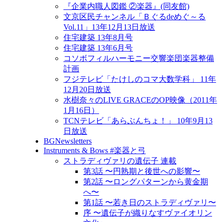
『企業内職人図鑑 ②楽器』(同友館)
文京区民チャンネル「Ｂぐるdeめぐ～る
Vol.11」13年12月13日放送
住宅建築 13年8月号
住宅建築 13年6月号
コソボフィルハーモニー交響楽団楽器整備
計画
フジテレビ「たけしのコマ大数学科」 11年
12月20日放送
水樹奈々のLIVE GRACEのOP映像（2011年
1月16日）
TCNテレビ「あらぶんちょ！」 10年9月13
日放送
BGNewsletters
Instruments & Bows #楽器と弓
ストラディヴァリの遺伝子 連載
第3話 〜円熟期と後世への影響〜
第2話 〜ロングパターンから黄金期
へ〜
第1話 〜若き日のストラディヴァリ〜
序 〜遺伝子が織りなすヴァイオリン