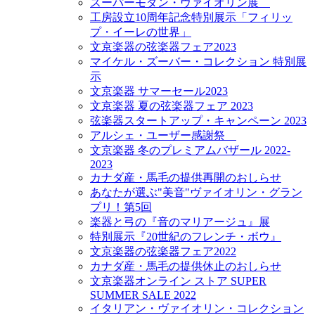
スーパーモダン・ヴァイオリン展
工房設立10周年記念特別展示「フィリッ
プ・イーレの世界」
文京楽器の弦楽器フェア2023
マイケル・ズーバー・コレクション 特別展
示
文京楽器 サマーセール2023
文京楽器 夏の弦楽器フェア 2023
弦楽器スタートアップ・キャンペーン 2023
アルシェ・ユーザー感謝祭
文京楽器 冬のプレミアムバザール 2022-
2023
カナダ産・馬毛の提供再開のおしらせ
あなたが選ぶ"美音"ヴァイオリン・グラン
プリ！第5回
楽器と弓の『音のマリアージュ』展
特別展示『20世紀のフレンチ・ボウ』
文京楽器の弦楽器フェア2022
カナダ産・馬毛の提供休止のおしらせ
文京楽器オンライン ストア SUPER
SUMMER SALE 2022
イタリアン・ヴァイオリン・コレクション