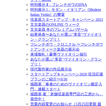
特別展示 Ⅱ：フレンチボウのDNA
特別展示 I：モダン・イタリアン《Modern
Italian Violin》の響宴
弦楽器スタートアップ・キャンペーン 2021
文京楽器のONLINE ウィーク
文京楽器 冬のプレミアムバザール
結果発表〜あなたが選ぶ"美音"ヴァイオリ
ン・グランプリ！
フレンチボウ・クロニクル 〜フレンチボウ
とアンティーク楽器の展示会
来場御礼！豪華ヴァイオリン福引
あなたが選ぶ"美音"ヴァイオリン・グラン
プリ！
現代製作家の作品展示会
スタートアップキャンペーン2020 弦活応援
プランのご紹介〜9/30
堀酉基「奏者のためのヴァイオリン鑑定入
門」連載スタート
堀酉基 著「老舗弦楽器専門店の工房から」
発売中！
営業内容変更のお知らせ（5月25日更新 最