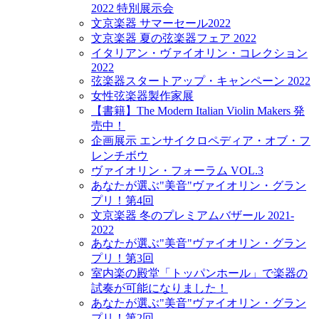
2022 特別展示会
文京楽器 サマーセール2022
文京楽器 夏の弦楽器フェア 2022
イタリアン・ヴァイオリン・コレクション
2022
弦楽器スタートアップ・キャンペーン 2022
女性弦楽器製作家展
【書籍】The Modern Italian Violin Makers 発
売中！
企画展示 エンサイクロペディア・オブ・フ
レンチボウ
ヴァイオリン・フォーラム VOL.3
あなたが選ぶ"美音"ヴァイオリン・グラン
プリ！第4回
文京楽器 冬のプレミアムバザール 2021-
2022
あなたが選ぶ"美音"ヴァイオリン・グラン
プリ！第3回
室内楽の殿堂「トッパンホール」で楽器の
試奏が可能になりました！
あなたが選ぶ"美音"ヴァイオリン・グラン
プリ！第2回