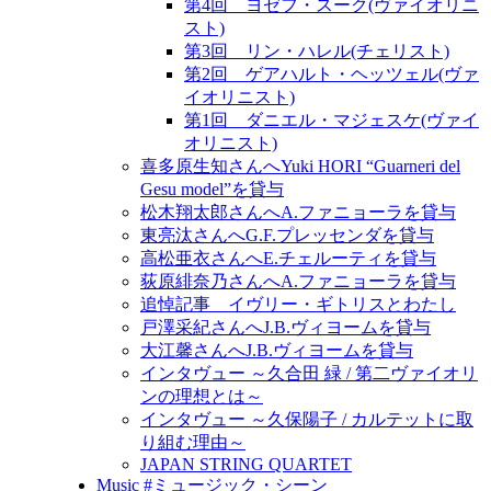
第4回 ヨゼフ・スーク(ヴァイオリニ
スト)
第3回 リン・ハレル(チェリスト)
第2回 ゲアハルト・ヘッツェル(ヴァ
イオリニスト)
第1回 ダニエル・マジェスケ(ヴァイ
オリニスト)
喜多原生知さんへYuki HORI “Guarneri del
Gesu model”を貸与
松木翔太郎さんへA.ファニョーラを貸与
東亮汰さんへG.F.プレッセンダを貸与
高松亜衣さんへE.チェルーティを貸与
荻原緋奈乃さんへA.ファニョーラを貸与
追悼記事 イヴリー・ギトリスとわたし
戸澤采紀さんへJ.B.ヴィヨームを貸与
大江馨さんへJ.B.ヴィヨームを貸与
インタヴュー ～久合田 緑 / 第二ヴァイオリ
ンの理想とは～
インタヴュー ～久保陽子 / カルテットに取
り組む理由～
JAPAN STRING QUARTET
Music #ミュージック・シーン