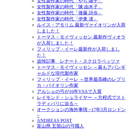
女性製作家の時代「やち 陽子」
女性製作家の時代「陳 由木子」
女性製作家の時代「後藤 詩歩」
女性製作家の時代「伊東 渚」
ルイス・アモリム 最新ヴァイオリンが入荷
しました！
トーマス・モイヴィッセン 最新作ヴィオラ
が入荷しました！
フィリップ・イーレ最新作が入荷しまし
た！
追悼記事 レナート・スクロラベッツァ
トーマス・モイヴィッセン ～最もアバンギ
ャルドな現代製作家
フィリップ・イーレ ～世界最高峰のレプリ
カ・バイオリン作家
アルシェの弓が16年VSAで入賞
レイモンド・シュライヤー ～方程式でスト
ラディバリに迫る～
オークションの海外事情 ~17年3月ロンドン
~
ANDREAS POST
富山県 五箇山の弓職人