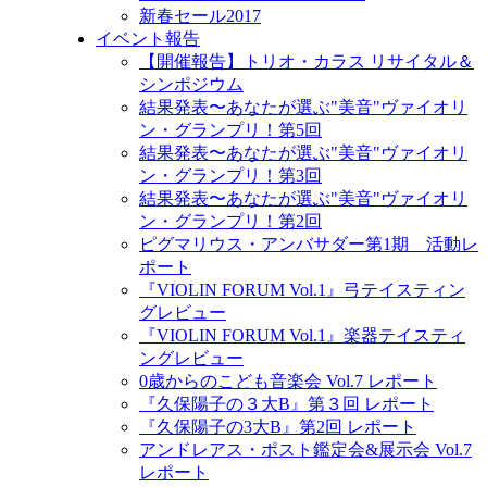
新春セール2017
イベント報告
【開催報告】トリオ・カラス リサイタル＆
シンポジウム
結果発表〜あなたが選ぶ"美音"ヴァイオリ
ン・グランプリ！第5回
結果発表〜あなたが選ぶ"美音"ヴァイオリ
ン・グランプリ！第3回
結果発表〜あなたが選ぶ"美音"ヴァイオリ
ン・グランプリ！第2回
ピグマリウス・アンバサダー第1期 活動レ
ポート
『VIOLIN FORUM Vol.1』弓テイスティン
グレビュー
『VIOLIN FORUM Vol.1』楽器テイスティ
ングレビュー
0歳からのこども音楽会 Vol.7 レポート
『久保陽子の３大B』第３回 レポート
『久保陽子の3大B』第2回 レポート
アンドレアス・ポスト鑑定会&展示会 Vol.7
レポート