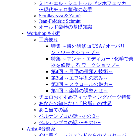
ミヒャエル・シュトゥルゼンホフェッカー
〜現代チェロ製作の名手
Scrollavezza & Zanrè
Jean-Frédéric Schmitt
オールド楽器の基礎知識
Workshop #技術
工房便り
特集 ～海外研修 in USA / オーバリ
ン・ワークショップ～
特集 ～アンナ・エディガー / 化学で楽
器を修復する ワークショップ～
第4回 ～弓毛の種類と技術～
第3回 ～エフ字孔の試み～
第2回 ～スクロールの魅力～
第1回 ～楽器の調整とは～
チェロおすすめフィッティングパーツ特集
あなたの知らない『松脂』の世界
あご当ての話
ペルナンブコの話 ~その２~
ペルナンブコの話 〜その1〜
Artist #音楽家
心に響く、レジェンドからのメッセージ