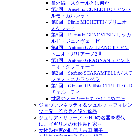
番外編 スクールとは何か
第7回 Anselmo CURLETTO / アンセ
ルモ・カルレット
第6回 Plinio MICHETTI / プリニオ・
ミケッティ
第5回 Riccardo GENOVESE / リッカ
ルド・ジェノヴェーゼ
第4回 Antonio GAGLIANO II / アン
トニオ・ガリアーノ2世
第3回 Antonio GRAGNANI / アント
ニオ・グラニャーニ
第2回 Stefano SCARAMPELLA / ステ
ファノ・スカランペラ
第1回 Giovanni Battista CERUTI / G.B.
チェルーティ
世界のメーカーたち 〜はじめに〜
ジョヴァンネッティ＆シュルツ ～フィレン
ツェ発、若き秀才達の逸品
ジュリア・サラーノ ～Hillの名器を現代
に。イギリスの女性製作家～
女性製作家の時代「吉田 朗子」