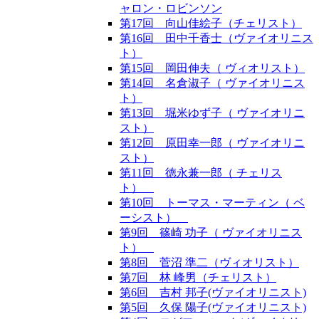
ャロン・ロビンソン
第17回 向山佳絵子（チェリスト）
第16回 田中千香士（ヴァイオリニス
ト）
第15回 岡田伸夫（ ヴィオリスト）
第14回 名倉淑子（ ヴァイオリニス
ト）
第13回 堀米ゆず子（ ヴァイオリニ
スト）
第12回 原田幸一郎（ ヴァイオリニ
スト）
第11回 徳永兼一郎（ チェリス
ト）
第10回 トーマス・マーティン（ ベ
ーシスト）
第9回 篠崎 功子（ ヴァイオリニス
ト）
第8回 菅沼 準二（ヴィオリスト）
第7回 林 峰男（チェリスト）
第6回 吉村 邦子(ヴァイオリニスト)
第5回 久保 陽子(ヴァイオリニスト)