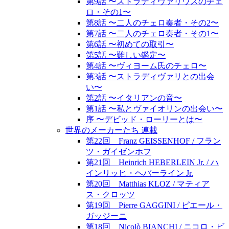
第9話 〜ストラディヴァリウスのチェ
ロ・その1〜
第8話 〜二人のチェロ奏者・その2〜
第7話 〜二人のチェロ奏者・その1〜
第6話 〜初めての取引〜
第5話 〜難しい鑑定〜
第4話 〜ヴィヨーム氏のチェロ〜
第3話 〜ストラディヴァリとの出会
い〜
第2話 〜イタリアンの音〜
第1話 〜私とヴァイオリンの出会い〜
序 〜デビッド・ローリーとは〜
世界のメーカーたち 連載
第22回 Franz GEISSENHOF / フラン
ツ・ガイゼンホフ
第21回 Heinrich HEBERLEIN Jr. / ハ
インリッヒ・ヘバーライン Jr.
第20回 Matthias KLOZ / マティア
ス・クロッツ
第19回 Pierre GAGGINI / ピエール・
ガッジーニ
第18回 Nicolò BIANCHI / ニコロ・ビ