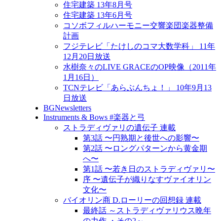
住宅建築 13年8月号
住宅建築 13年6月号
コソボフィルハーモニー交響楽団楽器整備
計画
フジテレビ「たけしのコマ大数学科」 11年
12月20日放送
水樹奈々のLIVE GRACEのOP映像（2011年
1月16日）
TCNテレビ「あらぶんちょ！」 10年9月13
日放送
BGNewsletters
Instruments & Bows #楽器と弓
ストラディヴァリの遺伝子 連載
第3話 〜円熟期と後世への影響〜
第2話 〜ロングパターンから黄金期
へ〜
第1話 〜若き日のストラディヴァリ〜
序 〜遺伝子が織りなすヴァイオリン
文化〜
バイオリン商 D.ローリーの回想録 連載
最終話 ～ストラディヴァリウス晩年
の力作 ・その2～