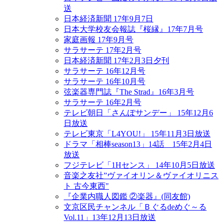
送
日本経済新聞 17年9月7日
日本大学校友会報誌『桜縁』17年7月号
家庭画報 17年9月号
サラサーテ 17年2月号
日本経済新聞 17年2月3日夕刊
サラサーテ 16年12月号
サラサーテ 16年10月号
弦楽器専門誌『The Strad』16年3月号
サラサーテ 16年2月号
テレビ朝日「さんぽサンデー」 15年12月6
日放送
テレビ東京「L4YOU!」 15年11月3日放送
ドラマ「相棒season13」14話 15年2月4日
放送
フジテレビ「1Hセンス」 14年10月5日放送
音楽之友社”ヴァイオリン＆ヴァイオリニス
ト 古今東西"
『企業内職人図鑑 ②楽器』(同友館)
文京区民チャンネル「Ｂぐるdeめぐ～る
Vol.11」13年12月13日放送