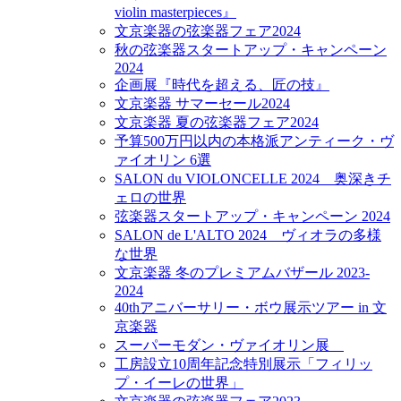
violin masterpieces』
文京楽器の弦楽器フェア2024
秋の弦楽器スタートアップ・キャンペーン
2024
企画展『時代を超える、匠の技』
文京楽器 サマーセール2024
文京楽器 夏の弦楽器フェア2024
予算500万円以内の本格派アンティーク・ヴ
ァイオリン 6選
SALON du VIOLONCELLE 2024 奥深きチ
ェロの世界
弦楽器スタートアップ・キャンペーン 2024
SALON de L'ALTO 2024 ヴィオラの多様
な世界
文京楽器 冬のプレミアムバザール 2023-
2024
40thアニバーサリー・ボウ展示ツアー in 文
京楽器
スーパーモダン・ヴァイオリン展
工房設立10周年記念特別展示「フィリッ
プ・イーレの世界」