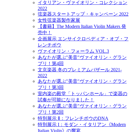
イタリアン・ヴァイオリン・コレクション
2022
弦楽器スタートアップ・キャンペーン 2022
女性弦楽器製作家展
【書籍】The Modern Italian Violin Makers 発
売中！
企画展示 エンサイクロペディア・オブ・フ
レンチボウ
ヴァイオリン・フォーラム VOL.3
あなたが選ぶ"美音"ヴァイオリン・グラン
プリ！第4回
文京楽器 冬のプレミアムバザール 2021-
2022
あなたが選ぶ"美音"ヴァイオリン・グラン
プリ！第3回
室内楽の殿堂「トッパンホール」で楽器の
試奏が可能になりました！
あなたが選ぶ"美音"ヴァイオリン・グラン
プリ！第2回
特別展示 Ⅱ：フレンチボウのDNA
特別展示 I：モダン・イタリアン《Modern
Italian Violin》の響宴