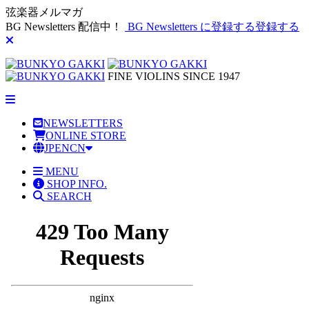
弦楽器メルマガ
BG Newsletters 配信中！
BG Newsletters に登録する
登録する
FINE VIOLINS SINCE 1947
NEWSLETTERS
ONLINE STORE
JP
EN
CN
MENU
SHOP INFO.
SEARCH