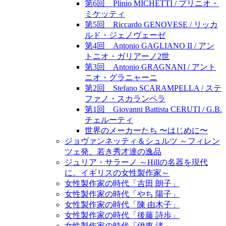
第6回 Plinio MICHETTI / プリニオ・
ミケッティ
第5回 Riccardo GENOVESE / リッカ
ルド・ジェノヴェーゼ
第4回 Antonio GAGLIANO II / アン
トニオ・ガリアーノ2世
第3回 Antonio GRAGNANI / アント
ニオ・グラニャーニ
第2回 Stefano SCARAMPELLA / ステ
ファノ・スカランペラ
第1回 Giovanni Battista CERUTI / G.B.
チェルーティ
世界のメーカーたち 〜はじめに〜
ジョヴァンネッティ＆シュルツ ～フィレン
ツェ発、若き秀才達の逸品
ジュリア・サラーノ ～Hillの名器を現代
に。イギリスの女性製作家～
女性製作家の時代「吉田 朗子」
女性製作家の時代「やち 陽子」
女性製作家の時代「陳 由木子」
女性製作家の時代「後藤 詩歩」
女性製作家の時代「伊東 渚」