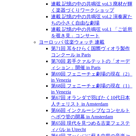
連載 記憶の中の共鳴弦 vol.3 廃材が輝
く楽器づくりワークショップ
連載 記憶の中の共鳴弦 vol.2 演奏家た
ちの小さく自由な劇場
連載 記憶の中の共鳴弦 vol.1 「ご近所
を覗き見」コンサート
ヨーロッパ 弦楽ウォッチ 連載
第71回 耳をひらく国際ヴィオラ製作
コンクール in Paris
第70回 若手クァルテットの「オーデ
ィション」開催 in Paris
第69回 フェニーチェ劇場の現在（2）
in Venezia
第68回 フェニーチェ劇場の現在（1）
in Venezia
第67回 オランダで羽ばたく10代日本
人チェリスト in Amsterdam
第66回 インクルーシブなコンセルト
ヘボウ管の開幕 in Amsterdam
第65回 現代を見つめる古楽フェステ
ィバル in Utrecht
第64回 アッシジに蘇る中世の音楽 in