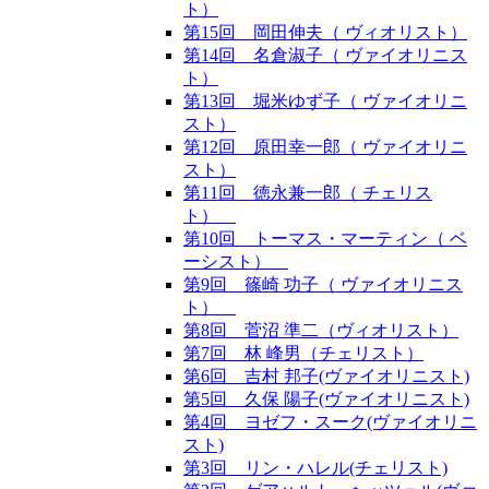
ト）
第15回 岡田伸夫（ ヴィオリスト）
第14回 名倉淑子（ ヴァイオリニス
ト）
第13回 堀米ゆず子（ ヴァイオリニ
スト）
第12回 原田幸一郎（ ヴァイオリニ
スト）
第11回 徳永兼一郎（ チェリス
ト）
第10回 トーマス・マーティン（ ベ
ーシスト）
第9回 篠崎 功子（ ヴァイオリニス
ト）
第8回 菅沼 準二（ヴィオリスト）
第7回 林 峰男（チェリスト）
第6回 吉村 邦子(ヴァイオリニスト)
第5回 久保 陽子(ヴァイオリニスト)
第4回 ヨゼフ・スーク(ヴァイオリニ
スト)
第3回 リン・ハレル(チェリスト)