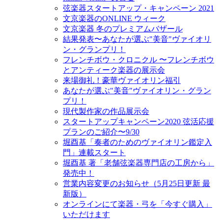
弦楽器スタートアップ・キャンペーン 2021
文京楽器のONLINE ウィーク
文京楽器 冬のプレミアムバザール
結果発表〜あなたが選ぶ"美音"ヴァイオリ
ン・グランプリ！
フレンチボウ・クロニクル 〜フレンチボウ
とアンティーク楽器の展示会
来場御礼！豪華ヴァイオリン福引
あなたが選ぶ"美音"ヴァイオリン・グラン
プリ！
現代製作家の作品展示会
スタートアップキャンペーン2020 弦活応援
プランのご紹介〜9/30
堀酉基「奏者のためのヴァイオリン鑑定入
門」連載スタート
堀酉基 著「老舗弦楽器専門店の工房から」
発売中！
営業内容変更のお知らせ（5月25日更新 最
新版）
オンラインにて楽器・弓を「今すぐ購入」
いただけます