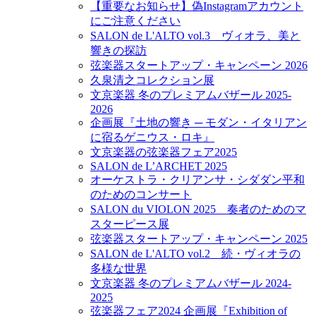
【重要なお知らせ】偽Instagramアカウント
にご注意ください
SALON de L'ALTO vol.3 ヴィオラ、美と
響きの探訪
弦楽器スタートアップ・キャンペーン 2026
久泉清之コレクション展
文京楽器 冬のプレミアムバザール 2025-
2026
企画展『土地の響き ─ モダン・イタリアン
に宿るゲニウス・ロキ』
文京楽器の弦楽器フェア2025
SALON de L’ARCHET 2025
オーケストラ・クリアンサ・シダダン平和
のためのコンサート
SALON du VIOLON 2025 奏者のためのマ
スターピース展
弦楽器スタートアップ・キャンペーン 2025
SALON de L'ALTO vol.2 続・ヴィオラの
多様な世界
文京楽器 冬のプレミアムバザール 2024-
2025
弦楽器フェア2024 企画展『Exhibition of