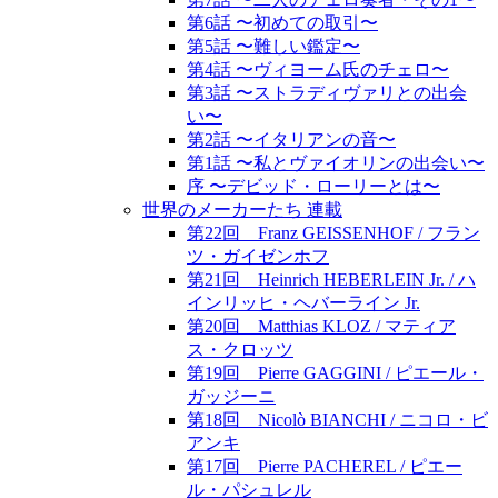
第6話 〜初めての取引〜
第5話 〜難しい鑑定〜
第4話 〜ヴィヨーム氏のチェロ〜
第3話 〜ストラディヴァリとの出会
い〜
第2話 〜イタリアンの音〜
第1話 〜私とヴァイオリンの出会い〜
序 〜デビッド・ローリーとは〜
世界のメーカーたち 連載
第22回 Franz GEISSENHOF / フラン
ツ・ガイゼンホフ
第21回 Heinrich HEBERLEIN Jr. / ハ
インリッヒ・ヘバーライン Jr.
第20回 Matthias KLOZ / マティア
ス・クロッツ
第19回 Pierre GAGGINI / ピエール・
ガッジーニ
第18回 Nicolò BIANCHI / ニコロ・ビ
アンキ
第17回 Pierre PACHEREL / ピエー
ル・パシュレル