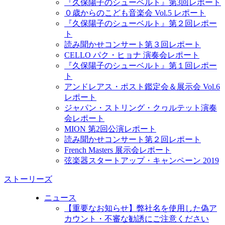
『久保陽子のシューベルト』第3回レポート
０歳からのこども音楽会 Vol.5 レポート
『久保陽子のシューベルト』第２回レポー
ト
読み聞かせコンサート第３回レポート
CELLO パク・ヒョナ 演奏会レポート
『久保陽子のシューベルト』第１回レポー
ト
アンドレアス・ポスト鑑定会＆展示会 Vol.6
レポート
ジャパン・ストリング・クヮルテット演奏
会レポート
MION 第2回公演レポート
読み聞かせコンサート第２回レポート
French Masters 展示会レポート
弦楽器スタートアップ・キャンペーン 2019
ストーリーズ
ニュース
【重要なお知らせ】弊社名を使用した偽ア
カウント・不審な勧誘にご注意ください