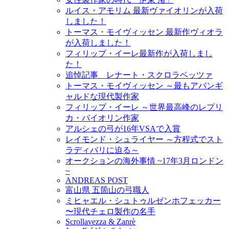
ルイス・アモリム 最新ヴァイオリンが入荷
しました！
トーマス・モイヴィッセン 最新作ヴィオラ
が入荷しました！
フィリップ・イーレ最新作が入荷しまし
た！
追悼記事 レナート・スクロラベッツァ
トーマス・モイヴィッセン ～最もアバンギ
ャルドな現代製作家
フィリップ・イーレ ～世界最高峰のレプリ
カ・バイオリン作家
アルシェの弓が16年VSAで入賞
レイモンド・シュライヤー ～方程式でスト
ラディバリに迫る～
オークションの海外事情 ~17年3月ロンドン
~
ANDREAS POST
富山県 五箇山の弓職人
ミヒャエル・シュトゥルゼンホフェッカー
〜現代チェロ製作の名手
Scrollavezza & Zanrè