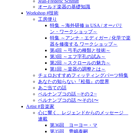
Jean-Frédéric Schmitt
オールド楽器の基礎知識
Workshop #技術
工房便り
特集 ～海外研修 in USA / オーバリ
ン・ワークショップ～
特集 ～アンナ・エディガー / 化学で楽
器を修復する ワークショップ～
第4回 ～弓毛の種類と技術～
第3回 ～エフ字孔の試み～
第2回 ～スクロールの魅力～
第1回 ～楽器の調整とは～
チェロおすすめフィッティングパーツ特集
あなたの知らない『松脂』の世界
あご当ての話
ペルナンブコの話 ~その２~
ペルナンブコの話 〜その1〜
Artist #音楽家
心に響く、レジェンドからのメッセージ
連載
第36回 ヨーヨー・マ
第35回 豊嶋泰嗣