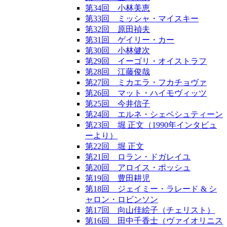
第34回 小林美恵
第33回 ミッシャ・マイスキー
第32回 原田禎夫
第31回 ゲイリー・カー
第30回 小林健次
第29回 イーゴリ・オイストラフ
第28回 江藤俊哉
第27回 ミカエラ・フカチョヴァ
第26回 マット・ハイモヴィッツ
第25回 今井信子
第24回 エルネ・シェベシュティーン
第23回 堀 正文（1990年インタビュ
ーより）
第22回 堀 正文
第21回 ロラン・ドガレイユ
第20回 アロイス・ポッシュ
第19回 豊田耕児
第18回 ジェイミー・ラレード & シ
ャロン・ロビンソン
第17回 向山佳絵子（チェリスト）
第16回 田中千香士（ヴァイオリニス