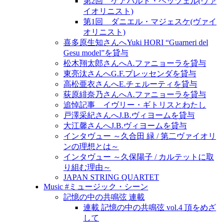
第2回 ゲアハルト・ヘッツェル(ヴァ
イオリニスト)
第1回 ダニエル・マジェスケ(ヴァイ
オリニスト)
喜多原生知さんへYuki HORI “Guarneri del
Gesu model”を貸与
松木翔太郎さんへA.ファニョーラを貸与
東亮汰さんへG.F.プレッセンダを貸与
高松亜衣さんへE.チェルーティを貸与
荻原緋奈乃さんへA.ファニョーラを貸与
追悼記事 イヴリー・ギトリスとわたし
戸澤采紀さんへJ.B.ヴィヨームを貸与
大江馨さんへJ.B.ヴィヨームを貸与
インタヴュー ～久合田 緑 / 第二ヴァイオリ
ンの理想とは～
インタヴュー ～久保陽子 / カルテットに取
り組む理由～
JAPAN STRING QUARTET
Music #ミュージック・シーン
記憶の中の共鳴弦 連載
連載 記憶の中の共鳴弦 vol.4 頂をめざ
して