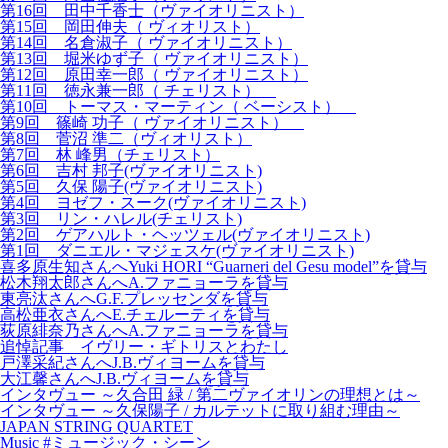
第16回 田中千香士（ヴァイオリニスト）
第15回 岡田伸夫（ ヴィオリスト）
第14回 名倉淑子（ ヴァイオリニスト）
第13回 堀米ゆず子（ ヴァイオリニスト）
第12回 原田幸一郎（ ヴァイオリニスト）
第11回 徳永兼一郎（ チェリスト）
第10回 トーマス・マーティン（ ベーシスト）
第9回 篠崎 功子（ ヴァイオリニスト）
第8回 菅沼 準二（ヴィオリスト）
第7回 林 峰男（チェリスト）
第6回 吉村 邦子(ヴァイオリニスト)
第5回 久保 陽子(ヴァイオリニスト)
第4回 ヨゼフ・スーク(ヴァイオリニスト)
第3回 リン・ハレル(チェリスト)
第2回 ゲアハルト・ヘッツェル(ヴァイオリニスト)
第1回 ダニエル・マジェスケ(ヴァイオリニスト)
喜多原生知さんへYuki HORI “Guarneri del Gesu model”を貸与
松木翔太郎さんへA.ファニョーラを貸与
東亮汰さんへG.F.プレッセンダを貸与
高松亜衣さんへE.チェルーティを貸与
荻原緋奈乃さんへA.ファニョーラを貸与
追悼記事 イヴリー・ギトリスとわたし
戸澤采紀さんへJ.B.ヴィヨームを貸与
大江馨さんへJ.B.ヴィヨームを貸与
インタヴュー ～久合田 緑 / 第二ヴァイオリンの理想とは～
インタヴュー ～久保陽子 / カルテットに取り組む理由～
JAPAN STRING QUARTET
Music #ミュージック・シーン