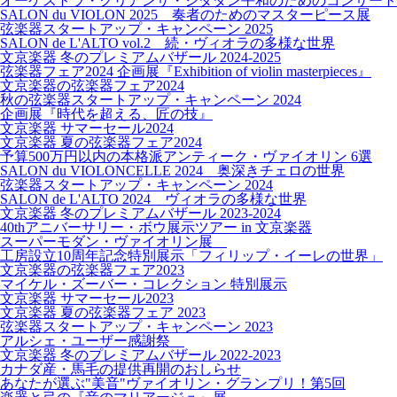
オーケストラ・クリアンサ・シダダン平和のためのコンサート
SALON du VIOLON 2025 奏者のためのマスターピース展
弦楽器スタートアップ・キャンペーン 2025
SALON de L'ALTO vol.2 続・ヴィオラの多様な世界
文京楽器 冬のプレミアムバザール 2024-2025
弦楽器フェア2024 企画展『Exhibition of violin masterpieces』
文京楽器の弦楽器フェア2024
秋の弦楽器スタートアップ・キャンペーン 2024
企画展『時代を超える、匠の技』
文京楽器 サマーセール2024
文京楽器 夏の弦楽器フェア2024
予算500万円以内の本格派アンティーク・ヴァイオリン 6選
SALON du VIOLONCELLE 2024 奥深きチェロの世界
弦楽器スタートアップ・キャンペーン 2024
SALON de L'ALTO 2024 ヴィオラの多様な世界
文京楽器 冬のプレミアムバザール 2023-2024
40thアニバーサリー・ボウ展示ツアー in 文京楽器
スーパーモダン・ヴァイオリン展
工房設立10周年記念特別展示「フィリップ・イーレの世界」
文京楽器の弦楽器フェア2023
マイケル・ズーバー・コレクション 特別展示
文京楽器 サマーセール2023
文京楽器 夏の弦楽器フェア 2023
弦楽器スタートアップ・キャンペーン 2023
アルシェ・ユーザー感謝祭
文京楽器 冬のプレミアムバザール 2022-2023
カナダ産・馬毛の提供再開のおしらせ
あなたが選ぶ"美音"ヴァイオリン・グランプリ！第5回