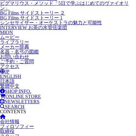
ピグマリウス・メソッド「5日で学ぶはじめてのヴァイオリ
ン」
BG Films サイドストーリー ２
BG Films サイドストーリー 1
シンセサイザー・オーケストラの魅力と可能性
INTERVIEW お茶の水管弦楽団
MION
ムービー
ライブラリー
メーカー辞典
名器・名弓の図鑑
お問い合わせ
ご予約・ご質問
アクセス
JP
ENGLISH
日本語
繁體中文
SHOP INFO.
ONLINE STORE
NEWSLETTERS
SEARCH
CONTENTS
会社情報
フィロソフィー
取締役