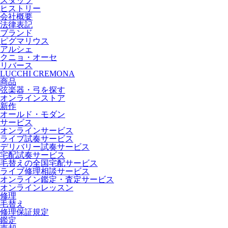
スタッフ
ヒストリー
会社概要
法律表記
ブランド
ピグマリウス
アルシェ
クニョ・オーセ
リバース
LUCCHI CREMONA
商品
弦楽器・弓を探す
オンラインストア
新作
オールド・モダン
サービス
オンラインサービス
ライブ試奏サービス
デリバリー試奏サービス
宅配試奏サービス
毛替えの全国宅配サービス
ライブ修理相談サービス
オンライン鑑定・査定サービス
オンラインレッスン
修理
毛替え
修理保証規定
鑑定