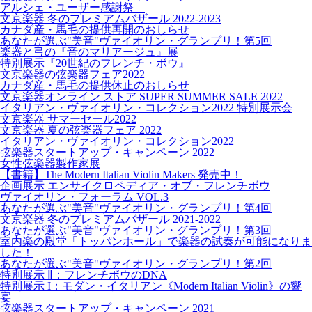
アルシェ・ユーザー感謝祭
文京楽器 冬のプレミアムバザール 2022-2023
カナダ産・馬毛の提供再開のおしらせ
あなたが選ぶ"美音"ヴァイオリン・グランプリ！第5回
楽器と弓の『音のマリアージュ』展
特別展示『20世紀のフレンチ・ボウ』
文京楽器の弦楽器フェア2022
カナダ産・馬毛の提供休止のおしらせ
文京楽器オンライン ストア SUPER SUMMER SALE 2022
イタリアン・ヴァイオリン・コレクション2022 特別展示会
文京楽器 サマーセール2022
文京楽器 夏の弦楽器フェア 2022
イタリアン・ヴァイオリン・コレクション2022
弦楽器スタートアップ・キャンペーン 2022
女性弦楽器製作家展
【書籍】The Modern Italian Violin Makers 発売中！
企画展示 エンサイクロペディア・オブ・フレンチボウ
ヴァイオリン・フォーラム VOL.3
あなたが選ぶ"美音"ヴァイオリン・グランプリ！第4回
文京楽器 冬のプレミアムバザール 2021-2022
あなたが選ぶ"美音"ヴァイオリン・グランプリ！第3回
室内楽の殿堂「トッパンホール」で楽器の試奏が可能になりま
した！
あなたが選ぶ"美音"ヴァイオリン・グランプリ！第2回
特別展示 Ⅱ：フレンチボウのDNA
特別展示 I：モダン・イタリアン《Modern Italian Violin》の響
宴
弦楽器スタートアップ・キャンペーン 2021