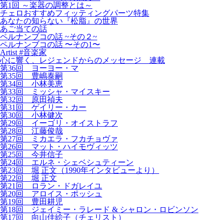
第1回 ～楽器の調整とは～
チェロおすすめフィッティングパーツ特集
あなたの知らない『松脂』の世界
あご当ての話
ペルナンブコの話 ~その２~
ペルナンブコの話 〜その1〜
Artist #音楽家
心に響く、レジェンドからのメッセージ 連載
第36回 ヨーヨー・マ
第35回 豊嶋泰嗣
第34回 小林美恵
第33回 ミッシャ・マイスキー
第32回 原田禎夫
第31回 ゲイリー・カー
第30回 小林健次
第29回 イーゴリ・オイストラフ
第28回 江藤俊哉
第27回 ミカエラ・フカチョヴァ
第26回 マット・ハイモヴィッツ
第25回 今井信子
第24回 エルネ・シェベシュティーン
第23回 堀 正文（1990年インタビューより）
第22回 堀 正文
第21回 ロラン・ドガレイユ
第20回 アロイス・ポッシュ
第19回 豊田耕児
第18回 ジェイミー・ラレード & シャロン・ロビンソン
第17回 向山佳絵子（チェリスト）