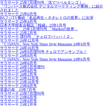
サラサーテ 25年7月増刊号「弦でリベルタンゴ！」
「ワンバース株式会社 デジタルマーケティング事例」に紹介
されました
サラサーテ 25年6月号
BSフジTV番組『名品再生～ネオレトロの世界』に出演
サラサーテ 25年4月号
日本大学校友会報誌『桜縁』25年1月号
サラサーテ 25年3月増刊号 「Marikoの世界」
サラサーテ 25年2月号
サラサーテ 増刊号 「チェロでバッハ！２」
サラサーテ 24年12月号
『T JAPAN』New York Times Style Magazine 24年9月号
サラサーテ 24年10月号
サラサーテ 24年9月増刊号 チェロでアンサンブル！
サラサーテ 24年8月号
『T JAPAN』New York Times Style Magazine 24年6月号
サラサーテ 24年6月号
サラサーテ 24年5月号増刊
サラサーテ 24年4月号
サラサーテ 24年2月号
サラサーテ 23年12月号
サラサーテ 23年10月号
サラサーテ 23年8月号
音楽の友 23年7月号
サラサーテ 23年7月増刊号
サラサーテ 23年6月号
サラサーテ 23年4月号
サラサーテ 23年2月号