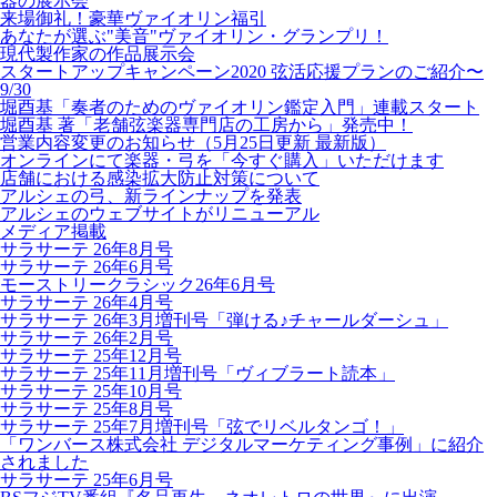
器の展示会
来場御礼！豪華ヴァイオリン福引
あなたが選ぶ"美音"ヴァイオリン・グランプリ！
現代製作家の作品展示会
スタートアップキャンペーン2020 弦活応援プランのご紹介〜
9/30
堀酉基「奏者のためのヴァイオリン鑑定入門」連載スタート
堀酉基 著「老舗弦楽器専門店の工房から」発売中！
営業内容変更のお知らせ（5月25日更新 最新版）
オンラインにて楽器・弓を「今すぐ購入」いただけます
店舗における感染拡大防止対策について
アルシェの弓、新ラインナップを発表
アルシェのウェブサイトがリニューアル
メディア掲載
サラサーテ 26年8月号
サラサーテ 26年6月号
モーストリークラシック26年6月号
サラサーテ 26年4月号
サラサーテ 26年3月増刊号「弾ける♪チャールダーシュ」
サラサーテ 26年2月号
サラサーテ 25年12月号
サラサーテ 25年11月増刊号「ヴィブラート読本」
サラサーテ 25年10月号
サラサーテ 25年8月号
サラサーテ 25年7月増刊号「弦でリベルタンゴ！」
「ワンバース株式会社 デジタルマーケティング事例」に紹介
されました
サラサーテ 25年6月号