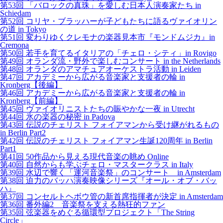
第53回 「バロックの真珠」を愛しむ日本人演奏家たち in
Schiedam
第52回 コリヤ・ブラッハーが子どもたちに語るヴァイオリン
の道 in Tokyo
第51回 変わりゆくクレモナの楽器見本市『モンドムジカ』in
Cremona
第50回 若手を育てるイタリアの「チェロ・シティ」in Rovigo
第49回 オランダ流・野外で楽しむコンサート in the Netherlands
第48回 オランダのアマチュアオーケストラ活動 in Leiden
第47回 アカデミーから広がる音楽家と支援者の輪 in
Kronberg【後編】
第46回 アカデミーから広がる音楽家と支援者の輪 in
Kronberg【前編】
第45回 ヴァイオリニストたちの賑やかな一夜 in Utrecht
第44回 氷の楽器の秘密 in Padova
第43回 伝説のチェリスト フォイアマンから受け継がれるもの
in Berlin Part2
第42回 伝説のチェリスト フォイアマン生誕120周年 in Berlin
Part1
第41回 50作品から見える現代音楽の眺め Online
第40回 自然からも学ぶチェロ・マスタークラス in Italy
第39回 水辺で響く「運河音楽祭」のコンサート in Amsterdam
第38回 迫力のバッハ演奏映像シリーズ『オール・オブ・バッ
ハ』
第37回 コンセルトヘボウ管の新首席指揮者が決定 in Amsterdam
第36回 番外編2 音楽祭を支える熱狂的ファン
第35回 弦楽器をめぐる循環型プロジェクト「The String
Circle」