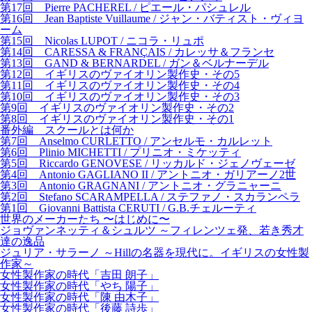
第17回 Pierre PACHEREL / ピエール・パシュレル
第16回 Jean Baptiste Vuillaume / ジャン・バティスト・ヴィヨ
ーム
第15回 Nicolas LUPOT / ニコラ・リュポ
第14回 CARESSA & FRANÇAIS / カレッサ＆フランセ
第13回 GAND & BERNARDEL / ガン＆ベルナーデル
第12回 イギリスのヴァイオリン製作史・その5
第11回 イギリスのヴァイオリン製作史・その4
第10回 イギリスのヴァイオリン製作史・その3
第9回 イギリスのヴァイオリン製作史・その2
第8回 イギリスのヴァイオリン製作史・その1
番外編 スクールとは何か
第7回 Anselmo CURLETTO / アンセルモ・カルレット
第6回 Plinio MICHETTI / プリニオ・ミケッティ
第5回 Riccardo GENOVESE / リッカルド・ジェノヴェーゼ
第4回 Antonio GAGLIANO II / アントニオ・ガリアーノ2世
第3回 Antonio GRAGNANI / アントニオ・グラニャーニ
第2回 Stefano SCARAMPELLA / ステファノ・スカランペラ
第1回 Giovanni Battista CERUTI / G.B.チェルーティ
世界のメーカーたち 〜はじめに〜
ジョヴァンネッティ＆シュルツ ～フィレンツェ発、若き秀才
達の逸品
ジュリア・サラーノ ～Hillの名器を現代に。イギリスの女性製
作家～
女性製作家の時代「吉田 朗子」
女性製作家の時代「やち 陽子」
女性製作家の時代「陳 由木子」
女性製作家の時代「後藤 詩歩」