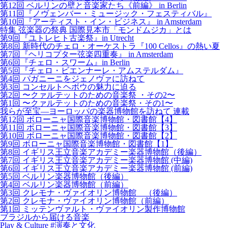
第12回 ベルリンの壁と音楽家たち《前編》 in Berlin
第11回『ノヴェンバー・ミュージック・フェスティバル』
第10回『アーティスト・イン・ビジネス』 in Amsterdam
特集 弦楽器の祭典 国際見本市「モンドムジカ」とは
第9回『ユトレヒト古楽祭』in Utrecht
第8回 新時代のチェロ・オーケストラ『100 Cellos』の熱い夏
第7回『ヘリコプター弦楽四重奏』 in Amsterdam
第6回『チェロ・スワーム』in Berlin
第5回『チェロ・ビエンナーレ・アムステルダム』
第4回 パガニーニをジェノヴァに訪ねて
第3回 コンセルトヘボウの魅力に迫る
第2回 〜クァルテットのための音楽祭 ・その2〜
第1回 〜クァルテットのための音楽祭・その1〜
我らが至宝―ヨーロッパの楽器博物館を訪ねて 連載
第12回 ボローニャ国際音楽博物館・図書館【4】
第11回 ボローニャ国際音楽博物館・図書館【3】
第10回 ボローニャ国際音楽博物館・図書館【2】
第9回 ボローニャ国際音楽博物館・図書館【1】
第8回 イギリス王立音楽アカデミー楽器博物館（後編）
第7回 イギリス王立音楽アカデミー楽器博物館 (中編)
第6回 イギリス王立音楽アカデミー楽器博物館 (前編)
第5回 ベルリン楽器博物館（後編）
第4回 ベルリン楽器博物館（前編）
第3回 クレモナ・ヴァイオリン博物館 （後編）
第2回 クレモナ・ヴァイオリン博物館（前編）
第1回 ミッテンヴァルト・ヴァイオリン製作博物館
ブラジルから届ける音楽
Play & Culture #演奏と文化