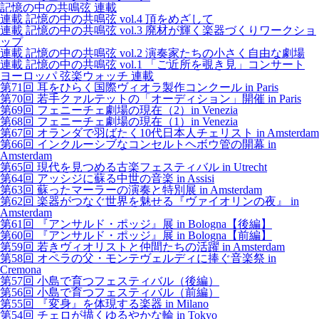
記憶の中の共鳴弦 連載
連載 記憶の中の共鳴弦 vol.4 頂をめざして
連載 記憶の中の共鳴弦 vol.3 廃材が輝く楽器づくりワークショ
ップ
連載 記憶の中の共鳴弦 vol.2 演奏家たちの小さく自由な劇場
連載 記憶の中の共鳴弦 vol.1 「ご近所を覗き見」コンサート
ヨーロッパ 弦楽ウォッチ 連載
第71回 耳をひらく国際ヴィオラ製作コンクール in Paris
第70回 若手クァルテットの「オーディション」開催 in Paris
第69回 フェニーチェ劇場の現在（2）in Venezia
第68回 フェニーチェ劇場の現在（1）in Venezia
第67回 オランダで羽ばたく10代日本人チェリスト in Amsterdam
第66回 インクルーシブなコンセルトヘボウ管の開幕 in
Amsterdam
第65回 現代を見つめる古楽フェスティバル in Utrecht
第64回 アッシジに蘇る中世の音楽 in Assisi
第63回 蘇ったマーラーの演奏と特別展 in Amsterdam
第62回 楽器がつなぐ世界を魅せる『ヴァイオリンの夜』 in
Amsterdam
第61回 『アンサルド・ポッジ』展 in Bologna【後編】
第60回 『アンサルド・ポッジ』展 in Bologna【前編】
第59回 若きヴィオリストと仲間たちの活躍 in Amsterdam
第58回 オペラの父・モンテヴェルディに捧ぐ音楽祭 in
Cremona
第57回 小島で育つフェスティバル（後編）
第56回 小島で育つフェスティバル（前編）
第55回 『変身』を体現する楽器 in Milano
第54回 チェロが描くゆるやかな輪 in Tokyo