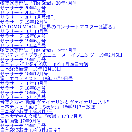
弦楽器専門誌『The Strad』20年4月号
サラサーテ 20年4月号
サラサーテ 20年2月号
サラサーテ 20年1月号増刊
サラサーテ 19年12月号
ONTOMO MOOK『世界のコンサートマスターは語る』
サラサーテ 19年10月号
サラサーテ 19年8月号
サラサーテ 19年6月号
サラサーテ 19年4月号
弦楽器専門誌『The Strad』19年4月号
フジテレビ「プライムニュース イブニング」19年2月5日
サラサーテ 19年2月号
日本テレビ「深イイ話」 19年1月28日放送
日本経済新聞 18年12月18日
サラサーテ 18年12月号
週刊エコノミスト 18年10月9日号
サラサーテ 18年10月号
サラサーテ 18年8月号
サラサーテ 18年6月号
サラサーテ 18年4月号
音楽之友社”新編 ヴァイオリン＆ヴァイオリニスト"
日本テレビ「嵐にしやがれ」 18年2月3日放送
日本経済新聞 17年9月7日
日本大学校友会報誌『桜縁』17年7月号
家庭画報 17年9月号
サラサーテ 17年2月号
日本経済新聞 17年2月3日夕刊