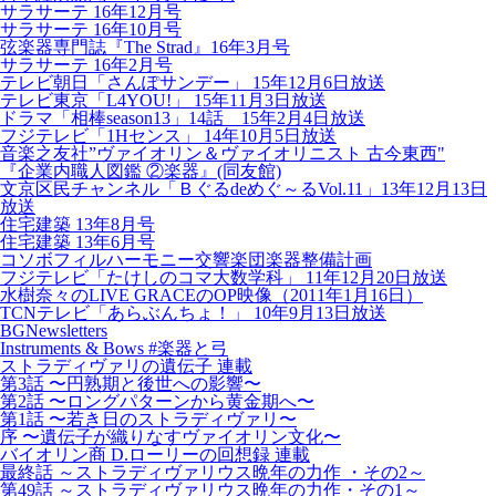
サラサーテ 16年12月号
サラサーテ 16年10月号
弦楽器専門誌『The Strad』16年3月号
サラサーテ 16年2月号
テレビ朝日「さんぽサンデー」 15年12月6日放送
テレビ東京「L4YOU!」 15年11月3日放送
ドラマ「相棒season13」14話 15年2月4日放送
フジテレビ「1Hセンス」 14年10月5日放送
音楽之友社”ヴァイオリン＆ヴァイオリニスト 古今東西"
『企業内職人図鑑 ②楽器』(同友館)
文京区民チャンネル「Ｂぐるdeめぐ～るVol.11」13年12月13日
放送
住宅建築 13年8月号
住宅建築 13年6月号
コソボフィルハーモニー交響楽団楽器整備計画
フジテレビ「たけしのコマ大数学科」 11年12月20日放送
水樹奈々のLIVE GRACEのOP映像（2011年1月16日）
TCNテレビ「あらぶんちょ！」 10年9月13日放送
BGNewsletters
Instruments & Bows #楽器と弓
ストラディヴァリの遺伝子 連載
第3話 〜円熟期と後世への影響〜
第2話 〜ロングパターンから黄金期へ〜
第1話 〜若き日のストラディヴァリ〜
序 〜遺伝子が織りなすヴァイオリン文化〜
バイオリン商 D.ローリーの回想録 連載
最終話 ～ストラディヴァリウス晩年の力作 ・その2～
第49話 ～ストラディヴァリウス晩年の力作・その1～