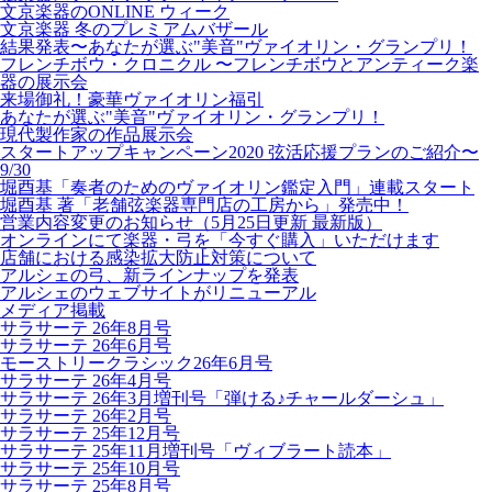
文京楽器のONLINE ウィーク
文京楽器 冬のプレミアムバザール
結果発表〜あなたが選ぶ"美音"ヴァイオリン・グランプリ！
フレンチボウ・クロニクル 〜フレンチボウとアンティーク楽
器の展示会
来場御礼！豪華ヴァイオリン福引
あなたが選ぶ"美音"ヴァイオリン・グランプリ！
現代製作家の作品展示会
スタートアップキャンペーン2020 弦活応援プランのご紹介〜
9/30
堀酉基「奏者のためのヴァイオリン鑑定入門」連載スタート
堀酉基 著「老舗弦楽器専門店の工房から」発売中！
営業内容変更のお知らせ（5月25日更新 最新版）
オンラインにて楽器・弓を「今すぐ購入」いただけます
店舗における感染拡大防止対策について
アルシェの弓、新ラインナップを発表
アルシェのウェブサイトがリニューアル
メディア掲載
サラサーテ 26年8月号
サラサーテ 26年6月号
モーストリークラシック26年6月号
サラサーテ 26年4月号
サラサーテ 26年3月増刊号「弾ける♪チャールダーシュ」
サラサーテ 26年2月号
サラサーテ 25年12月号
サラサーテ 25年11月増刊号「ヴィブラート読本」
サラサーテ 25年10月号
サラサーテ 25年8月号