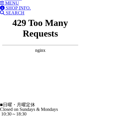
MENU
SHOP INFO.
SEARCH
■
日曜・月曜定休
Closed on Sundays & Mondays
10:30～18:30