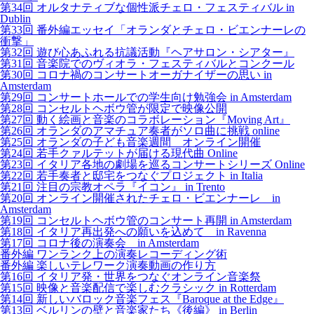
第34回 オルタナティブな個性派チェロ・フェスティバル in
Dublin
第33回 番外編エッセイ「オランダとチェロ・ビエンナーレの
衝撃」
第32回 遊び心あふれる抗議活動『ヘアサロン・シアター』
第31回 音楽院でのヴィオラ・フェスティバルとコンクール
第30回 コロナ禍のコンサートオーガナイザーの思い in
Amsterdam
第29回 コンサートホールでの学生向け勉強会 in Amsterdam
第28回 コンセルトヘボウ管が限定で映像公開
第27回 動く絵画と音楽のコラボレーション『Moving Art』
第26回 オランダのアマチュア奏者がソロ曲に挑戦 online
第25回 オランダの子ども音楽週間 オンライン開催
第24回 若手クァルテットが届ける現代曲 Online
第23回 イタリア各地の劇場を巡るコンサートシリーズ Online
第22回 若手奏者と邸宅をつなぐプロジェクト in Italia
第21回 注目の宗教オペラ『イコン』 in Trento
第20回 オンライン開催されたチェロ・ビエンナーレ in
Amsterdam
第19回 コンセルトヘボウ管のコンサート再開 in Amsterdam
第18回 イタリア再出発への願いを込めて in Ravenna
第17回 コロナ後の演奏会 in Amsterdam
番外編 ワンランク上の演奏レコーディング術
番外編 楽しいテレワーク演奏動画の作り方
第16回 イタリア発・世界をつなぐオンライン音楽祭
第15回 映像と音楽配信で楽しむクラシック in Rotterdam
第14回 新しいバロック音楽フェス『Baroque at the Edge』
第13回 ベルリンの壁と音楽家たち《後編》 in Berlin