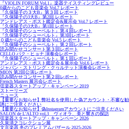
『VIOLIN FORUM Vol.1』楽器テイスティングレビュー
0歳からのこども音楽会 Vol.7 レポート
『久保陽子の３大B』第３回 レポート
『久保陽子の3大B』第2回 レポート
アンドレアス・ポスト鑑定会&展示会 Vol.7 レポート
『久保陽子の3大B』第1回 レポート
『久保陽子のシューベルト』第４回レポート
『久保陽子のシューベルト』第3回レポート
０歳からのこども音楽会 Vol.5 レポート
『久保陽子のシューベルト』第２回レポート
読み聞かせコンサート第３回レポート
CELLO パク・ヒョナ 演奏会レポート
『久保陽子のシューベルト』第１回レポート
アンドレアス・ポスト鑑定会＆展示会 Vol.6 レポート
ジャパン・ストリング・クヮルテット演奏会レポート
MION 第2回公演レポート
読み聞かせコンサート第２回レポート
French Masters 展示会レポート
弦楽器スタートアップ・キャンペーン 2019
ストーリーズ
ニュース
【重要なお知らせ】弊社名を使用した偽アカウント・不審な勧
誘にご注意ください
【重要なお知らせ】偽Instagramアカウントにご注意ください
SALON de L'ALTO vol.3 ヴィオラ、美と響きの探訪
弦楽器スタートアップ・キャンペーン 2026
久泉清之コレクション展
文京楽器 冬のプレミアムバザール 2025-2026