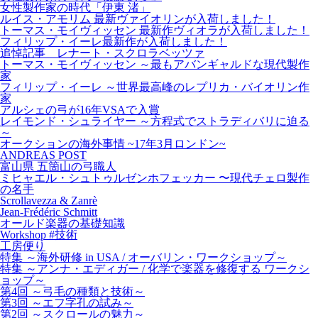
女性製作家の時代「伊東 渚」
ルイス・アモリム 最新ヴァイオリンが入荷しました！
トーマス・モイヴィッセン 最新作ヴィオラが入荷しました！
フィリップ・イーレ最新作が入荷しました！
追悼記事 レナート・スクロラベッツァ
トーマス・モイヴィッセン ～最もアバンギャルドな現代製作
家
フィリップ・イーレ ～世界最高峰のレプリカ・バイオリン作
家
アルシェの弓が16年VSAで入賞
レイモンド・シュライヤー ～方程式でストラディバリに迫る
～
オークションの海外事情 ~17年3月ロンドン~
ANDREAS POST
富山県 五箇山の弓職人
ミヒャエル・シュトゥルゼンホフェッカー 〜現代チェロ製作
の名手
Scrollavezza & Zanrè
Jean-Frédéric Schmitt
オールド楽器の基礎知識
Workshop #技術
工房便り
特集 ～海外研修 in USA / オーバリン・ワークショップ～
特集 ～アンナ・エディガー / 化学で楽器を修復する ワークシ
ョップ～
第4回 ～弓毛の種類と技術～
第3回 ～エフ字孔の試み～
第2回 ～スクロールの魅力～