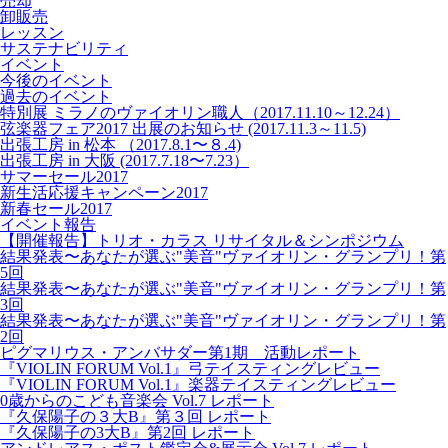
売却
卸販売
レッスン
サステナビリティ
イベント
今後のイベント
過去のイベント
特別展 ミラノのヴァイオリン職人（2017.11.10～12.24）
弦楽器フェア2017 出展のお知らせ (2017.11.3～11.5)
出張工房 in 松本 （2017.8.1〜８.4)
出張工房 in 大阪 (2017.7.18〜7.23）
サマーセール2017
新生活応援キャンペーン2017
新春セール2017
イベント報告
【開催報告】トリオ・カラス リサイタル＆シンポジウム
結果発表〜あなたが選ぶ"美音"ヴァイオリン・グランプリ！第
5回
結果発表〜あなたが選ぶ"美音"ヴァイオリン・グランプリ！第
3回
結果発表〜あなたが選ぶ"美音"ヴァイオリン・グランプリ！第
2回
ピグマリウス・アンバサダー第1期 活動レポート
『VIOLIN FORUM Vol.1』弓テイスティングレビュー
『VIOLIN FORUM Vol.1』楽器テイスティングレビュー
0歳からのこども音楽会 Vol.7 レポート
『久保陽子の３大B』第３回 レポート
『久保陽子の3大B』第2回 レポート