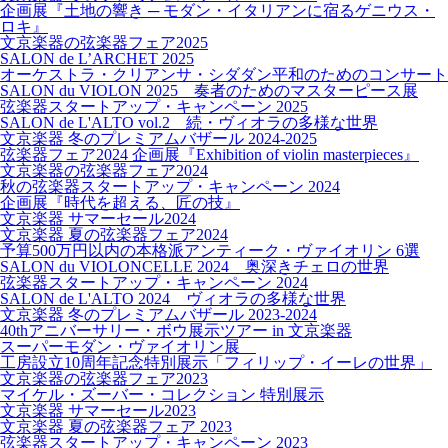
企画展『土地の響き ─ モダン・イタリアンに宿るゲニウス・
ロキ』
文京楽器の弦楽器フェア2025
SALON de L’ARCHET 2025
オーケストラ・クリアンサ・シダダン平和のためのコンサート
SALON du VIOLON 2025 奏者のためのマスターピース展
弦楽器スタートアップ・キャンペーン 2025
SALON de L'ALTO vol.2 続・ヴィオラの多様な世界
文京楽器 冬のプレミアムバザール 2024-2025
弦楽器フェア2024 企画展『Exhibition of violin masterpieces』
文京楽器の弦楽器フェア2024
秋の弦楽器スタートアップ・キャンペーン 2024
企画展『時代を超える、匠の技』
文京楽器 サマーセール2024
文京楽器 夏の弦楽器フェア2024
予算500万円以内の本格派アンティーク・ヴァイオリン 6選
SALON du VIOLONCELLE 2024 奥深きチェロの世界
弦楽器スタートアップ・キャンペーン 2024
SALON de L'ALTO 2024 ヴィオラの多様な世界
文京楽器 冬のプレミアムバザール 2023-2024
40thアニバーサリー・ボウ展示ツアー in 文京楽器
スーパーモダン・ヴァイオリン展
工房設立10周年記念特別展示「フィリップ・イーレの世界」
文京楽器の弦楽器フェア2023
マイケル・ズーバー・コレクション 特別展示
文京楽器 サマーセール2023
文京楽器 夏の弦楽器フェア 2023
弦楽器スタートアップ・キャンペーン 2023