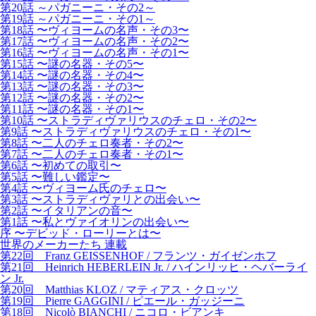
第20話 ～パガニーニ・その2～
第19話 ～パガニーニ・その1～
第18話 〜ヴィヨームの名声・その3〜
第17話 〜ヴィヨームの名声・その2〜
第16話 〜ヴィヨームの名声・その1〜
第15話 〜謎の名器・その5〜
第14話 〜謎の名器・その4〜
第13話 〜謎の名器・その3〜
第12話 〜謎の名器・その2〜
第11話 〜謎の名器・その1〜
第10話 〜ストラディヴァリウスのチェロ・その2〜
第9話 〜ストラディヴァリウスのチェロ・その1〜
第8話 〜二人のチェロ奏者・その2〜
第7話 〜二人のチェロ奏者・その1〜
第6話 〜初めての取引〜
第5話 〜難しい鑑定〜
第4話 〜ヴィヨーム氏のチェロ〜
第3話 〜ストラディヴァリとの出会い〜
第2話 〜イタリアンの音〜
第1話 〜私とヴァイオリンの出会い〜
序 〜デビッド・ローリーとは〜
世界のメーカーたち 連載
第22回 Franz GEISSENHOF / フランツ・ガイゼンホフ
第21回 Heinrich HEBERLEIN Jr. / ハインリッヒ・ヘバーライ
ン Jr.
第20回 Matthias KLOZ / マティアス・クロッツ
第19回 Pierre GAGGINI / ピエール・ガッジーニ
第18回 Nicolò BIANCHI / ニコロ・ビアンキ