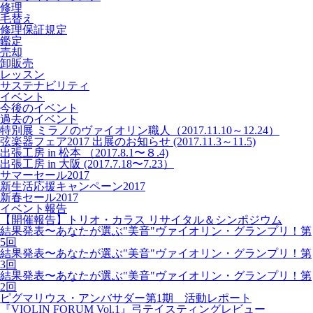
修理
毛替え
修理保証規定
鑑定
売却
卸販売
レッスン
サステナビリティ
イベント
今後のイベント
過去のイベント
特別展 ミラノのヴァイオリン職人（2017.11.10～12.24）
弦楽器フェア2017 出展のお知らせ (2017.11.3～11.5)
出張工房 in 松本 （2017.8.1〜８.4)
出張工房 in 大阪 (2017.7.18〜7.23）
サマーセール2017
新生活応援キャンペーン2017
新春セール2017
イベント報告
【開催報告】トリオ・カラス リサイタル＆シンポジウム
結果発表〜あなたが選ぶ"美音"ヴァイオリン・グランプリ！第
5回
結果発表〜あなたが選ぶ"美音"ヴァイオリン・グランプリ！第
3回
結果発表〜あなたが選ぶ"美音"ヴァイオリン・グランプリ！第
2回
ピグマリウス・アンバサダー第1期 活動レポート
『VIOLIN FORUM Vol.1』弓テイスティングレビュー