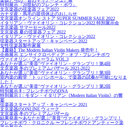
楽器と弓の『音のマリアージュ』展
特別展示『20世紀のフレンチ・ボウ』
文京楽器の弦楽器フェア2022
カナダ産・馬毛の提供休止のおしらせ
文京楽器オンライン ストア SUPER SUMMER SALE 2022
イタリアン・ヴァイオリン・コレクション2022 特別展示会
文京楽器 サマーセール2022
文京楽器 夏の弦楽器フェア 2022
イタリアン・ヴァイオリン・コレクション2022
弦楽器スタートアップ・キャンペーン 2022
女性弦楽器製作家展
【書籍】The Modern Italian Violin Makers 発売中！
企画展示 エンサイクロペディア・オブ・フレンチボウ
ヴァイオリン・フォーラム VOL.3
あなたが選ぶ"美音"ヴァイオリン・グランプリ！第4回
文京楽器 冬のプレミアムバザール 2021-2022
あなたが選ぶ"美音"ヴァイオリン・グランプリ！第3回
室内楽の殿堂「トッパンホール」で楽器の試奏が可能になりま
した！
あなたが選ぶ"美音"ヴァイオリン・グランプリ！第2回
特別展示 Ⅱ：フレンチボウのDNA
特別展示 I：モダン・イタリアン《Modern Italian Violin》の響
宴
弦楽器スタートアップ・キャンペーン 2021
文京楽器のONLINE ウィーク
文京楽器 冬のプレミアムバザール
結果発表〜あなたが選ぶ"美音"ヴァイオリン・グランプリ！
フレンチボウ・クロニクル 〜フレンチボウとアンティーク楽