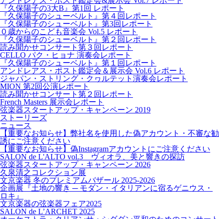
アンドレアス・ポスト鑑定会&展示会 Vol.7 レポート
『久保陽子の3大B』第1回 レポート
『久保陽子のシューベルト』第４回レポート
『久保陽子のシューベルト』第3回レポート
０歳からのこども音楽会 Vol.5 レポート
『久保陽子のシューベルト』第２回レポート
読み聞かせコンサート第３回レポート
CELLO パク・ヒョナ 演奏会レポート
『久保陽子のシューベルト』第１回レポート
アンドレアス・ポスト鑑定会＆展示会 Vol.6 レポート
ジャパン・ストリング・クヮルテット演奏会レポート
MION 第2回公演レポート
読み聞かせコンサート第２回レポート
French Masters 展示会レポート
弦楽器スタートアップ・キャンペーン 2019
ストーリーズ
ニュース
【重要なお知らせ】弊社名を使用した偽アカウント・不審な勧
誘にご注意ください
【重要なお知らせ】偽Instagramアカウントにご注意ください
SALON de L'ALTO vol.3 ヴィオラ、美と響きの探訪
弦楽器スタートアップ・キャンペーン 2026
久泉清之コレクション展
文京楽器 冬のプレミアムバザール 2025-2026
企画展『土地の響き ─ モダン・イタリアンに宿るゲニウス・
ロキ』
文京楽器の弦楽器フェア2025
SALON de L’ARCHET 2025