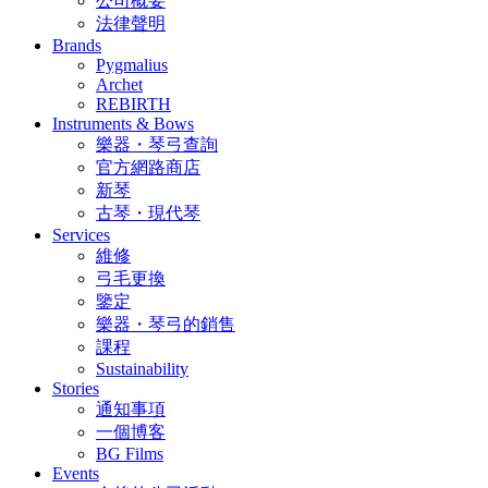
公司概要
法律聲明
Brands
Pygmalius
Archet
REBIRTH
Instruments & Bows
樂器・琴弓查詢
官方網路商店
新琴
古琴・現代琴
Services
維修
弓毛更換
鑒定
樂器・琴弓的銷售
課程
Sustainability
Stories
通知事項
一個博客
BG Films
Events