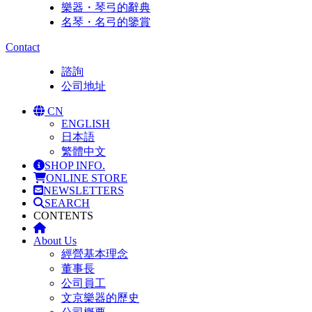
樂器・琴弓的辭典
名琴・名弓的鑒賞
Contact
諮詢
公司地址
CN
ENGLISH
日本語
繁體中文
SHOP INFO.
ONLINE STORE
NEWSLETTERS
SEARCH
CONTENTS
About Us
經營基本理念
董事長
公司員工
文京樂器的歷史