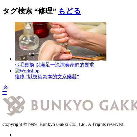
タグ検索 “
修理
”
もどる
弓毛更換
以滿足一流演奏家們的要求
維修
“以技術為本的文京樂器”
Copyright
©1999-
Bunkyo Gakki Co., Ltd. All rights reserved.