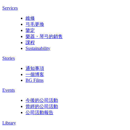
Services
維修
弓毛更換
鑒定
樂器・琴弓的銷售
課程
Sustainability
Stories
通知事項
一個博客
BG Films
Events
今後的公司活動
曾經的公司活動
公司活動報告
Library