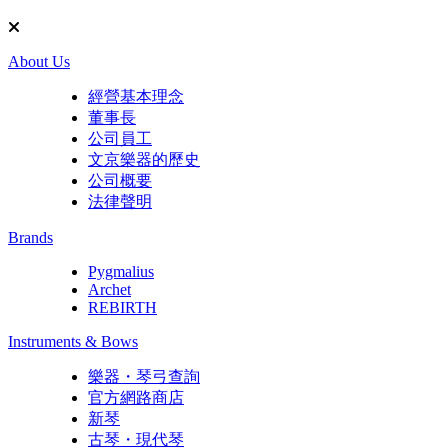
About Us
經營基本理念
董事長
公司員工
文京樂器的歷史
公司概要
法律聲明
Brands
Pygmalius
Archet
REBIRTH
Instruments & Bows
樂器・琴弓查詢
官方網路商店
新琴
古琴・現代琴