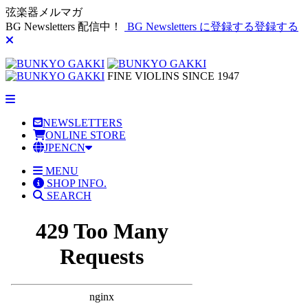
弦楽器メルマガ
BG Newsletters 配信中！
BG Newsletters に登録する
登録する
FINE VIOLINS SINCE 1947
NEWSLETTERS
ONLINE STORE
JP
EN
CN
MENU
SHOP INFO.
SEARCH